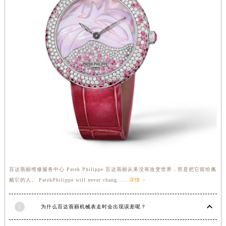
西藏自治区日喀则市桑珠孜区上海中路百达翡丽售后服务中心（需提前预约）
西藏自治区山南市乃东区湖北大道百达翡丽售后服务中心（需提前预约）
云南省保山市隆阳区正阳路百达翡丽售后服务中心（需提前预约）
云南省楚雄彝族自治州楚雄市鹿城南路百达翡丽售后服务中心（需提前预约）
云南省大理白族自治州大理市建设路百达翡丽售后服务中心（需提前预约）
云南省德宏傣族景颇族自治州芒市团结大街百达翡丽售后服务中心（需提前预约）
云南省迪庆藏族自治州香格里拉市长征大道百达翡丽售后服务中心（需提前预约）
云南省红河哈尼族彝族自治州蒙自市天马路百达翡丽售后服务中心（需提前预约）
云南省丽江市古城区七星街百达翡丽售后服务中心（需提前预约）
云南省临沧市临翔区世纪路百达翡丽售后服务中心（需提前预约）
云南省怒江傈僳族自治州泸水市人民路百达翡丽售后服务中心（需提前预约）
云南省普洱市思茅区振兴大道百达翡丽售后服务中心（需提前预约）
百达翡丽维修服务中心 Patek Philippe 百达翡丽从来没有改变世界，而是把它留给佩
云南省曲靖市麒麟区学府路百达翡丽售后服务中心（需提前预约）
戴它的人。 PatekPhilippe will never chang......
详情 >
云南省文山壮族苗族自治州文山市东风路百达翡丽售后服务中心（需提前预约）
云南省西双版纳傣族自治州景洪市宣慰大道百达翡丽售后服务中心（需提前预约）
2
为什么百达翡丽机械表走时会出现误差呢？
云南省玉溪市红塔区南北大街百达翡丽售后服务中心（需提前预约）