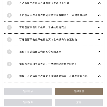
云南省昭通市昭阳区青年路百达翡丽售后服务中心（需提前预约）
3
百达翡丽手表停走处理方法（手表停走维修）
台湾省台北市万华区中华路百达翡丽售后服务中心（需提前预约）
台湾省新北市板桥区文化路百达翡丽售后服务中心（需提前预约）
4
百达翡丽手表金属表带的清洗方法有哪些？（金属表带的清洗）
台湾省桃园市中坜区中丰路百达翡丽售后服务中心（需提前预约）
5
百达翡丽手表针扣生锈，专业处理更安全
台湾省台中市西屯区文华路百达翡丽售后服务中心（需提前预约）
台湾省台南市中西区国华街百达翡丽售后服务中心（需提前预约）
6
百达翡丽手表值不值得购买（名表投资与收藏指南）
台湾省高雄市新兴区五福路百达翡丽售后服务中心（需提前预约）
台湾省基隆市仁爱区仁三路百达翡丽售后服务中心（需提前预约）
7
揭秘：百达翡丽表壳损伤背后的故事
台湾省新竹市东区中正路百达翡丽售后服务中心（需提前预约）
台湾省嘉义市东区文化路百达翡丽售后服务中心（需提前预约）
8
揭秘百达翡丽手表停走，一文教你轻松恢复活力！
重庆市江北区观音桥步行街2号融恒时代广场9层902室百达翡丽售后服务中心（需提前预约）
新疆维吾尔自治区乌鲁木齐市天山区红山路26号时代广场（CCMALL）C座17层17-B百达翡丽售后服务中心（需提前预约）
9
揭秘：百达翡丽手表表蒙子破损修复指南，让爱表重焕光彩！
浙江省温州市鹿城区锦绣路1067号置信广场10层1015室百达翡丽售后服务中心（需提前预约）
黑龙江省哈尔滨市道里区友谊西路600号富力中心T2座写字楼29层03室室百达翡丽售后服务中心（需提前预约）
萧邦维修
萧邦售后
辽宁省大连市中山区人民路15号国际金融大厦7层G室百达翡丽售后服务中心（需提前预约）
广东省佛山市禅城区季华五路57号万科金融中心C座12层1205室百达翡丽售后服务中心（需提前预约）
萧邦保养
萧邦