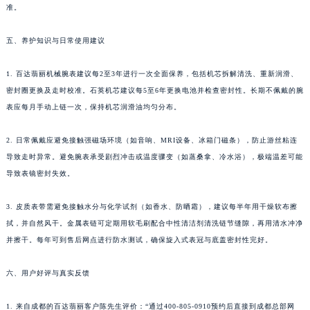
河南省郑州市二七区民主路10号华润大厦29层2905室百达翡丽售后服务中心（需提前预约）
准。
河南省周口市川汇区七一路百达翡丽售后服务中心（需提前预约）
五、养护知识与日常使用建议
河南省驻马店市驿城区乐山大道与置地大道交叉口百达翡丽售后服务中心（需提前预约）
湖北省鄂州市鄂城区文星大道百达翡丽售后服务中心（需提前预约）
1. 百达翡丽机械腕表建议每2至3年进行一次全面保养，包括机芯拆解清洗、重新润滑、
湖北省黄冈市黄州区赤壁大道百达翡丽售后服务中心（需提前预约）
密封圈更换及走时校准。石英机芯建议每5至6年更换电池并检查密封性。长期不佩戴的腕
湖北省黄石市黄石港区武汉路百达翡丽售后服务中心（需提前预约）
表应每月手动上链一次，保持机芯润滑油均匀分布。
湖北省荆门市东宝中天街步行街百达翡丽售后服务中心（需提前预约）
湖北省荆州市荆州区荆中路百达翡丽售后服务中心（需提前预约）
2. 日常佩戴应避免接触强磁场环境（如音响、MRI设备、冰箱门磁条），防止游丝粘连
导致走时异常。避免腕表承受剧烈冲击或温度骤变（如蒸桑拿、冷水浴），极端温差可能
湖北省十堰市茅箭区人民北路百达翡丽售后服务中心（需提前预约）
导致表镜密封失效。
湖北省随州市曾都区青年路百达翡丽售后服务中心（需提前预约）
湖北省咸宁市咸安区长安大道百达翡丽售后服务中心（需提前预约）
3. 皮质表带需避免接触水分与化学试剂（如香水、防晒霜），建议每半年用干燥软布擦
湖北省襄阳市樊城区长虹路与人民路交叉口百达翡丽售后服务中心（需提前预约）
拭，并自然风干。金属表链可定期用软毛刷配合中性清洁剂清洗链节缝隙，再用清水冲净
湖北省孝感市孝南区复兴大道百达翡丽售后服务中心（需提前预约）
并擦干。每年可到售后网点进行防水测试，确保旋入式表冠与底盖密封性完好。
湖北省宜昌市西陵区夷陵大道与港窑路百达翡丽售后服务中心（需提前预约）
六、用户好评与真实反馈
湖南省常德市武陵区人民路百达翡丽售后服务中心（需提前预约）
湖南省郴州市北湖区国庆北路百达翡丽售后服务中心（需提前预约）
1. 来自成都的百达翡丽客户陈先生评价：“通过400-805-0910预约后直接到成都总部网