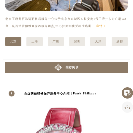
四川省泸州市江阳区治平路百达翡丽售后服务中心（需提前预约）
四川省眉山市东坡区三苏路百达翡丽售后服务中心（需提前预约）
四川省绵阳市涪城区翠花街百达翡丽售后服务中心（需提前预约）
北京王府井百达翡丽售后服务中心位于北京市东城区东长安街1号王府井东方广场W3
上
座，是百达翡丽维修保养服务网点,中心技师均接受标准培训....
详情 >
修
四川省南充市高坪区江东大道百达翡丽售后服务中心（需提前预约）
四川省内江市东兴区汉安大道百达翡丽售后服务中心（需提前预约）
北京
上海
广州
深圳
天津
成都
四川省攀枝花市东区三线大道北段百达翡丽售后服务中心（需提前预约）
四川省遂宁市船山区香林南路百达翡丽售后服务中心（需提前预约）
四川省雅安市雨城区熊猫大道百达翡丽售后服务中心（需提前预约）
推荐阅读
四川省宜宾市翠屏区长翠路百达翡丽售后服务中心（需提前预约）
四川省资阳市雁江区滨江大道一段与和平南路百达翡丽售后服务中心（需提前预约）
四川省自贡市自流井区华商北路百达翡丽售后服务中心（需提前预约）

西藏自治区阿里地区噶尔县北京西路百达翡丽售后服务中心（需提前预约）
1
百达翡丽维修保养服务中心介绍 | Patek Philippe
西藏自治区昌都市卡若区昌都西路百达翡丽售后服务中心（需提前预约）

西藏自治区拉萨市城关区北京中路百达翡丽售后服务中心（需提前预约）
西藏自治区林芝市巴宜区广东路百达翡丽售后服务中心（需提前预约）
西藏自治区那曲市色尼区浙江西路百达翡丽售后服务中心（需提前预约）