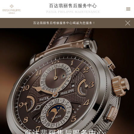
百达翡丽售后服务中心

PATEK PHILIPPE MAINTENANCE

百达翡丽售后维修服务中心竭诚为您服务！
中心介绍
联系我们
百达翡丽售后服务中心