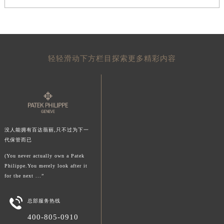
河北省唐山市路南区新华东道100号万达广场写字楼A座10层1002室百达翡丽售后服务中心（需提前预约）
台州市椒江区东海大道1800号腾达中心东1幢20楼2002室百达翡丽售后服务中心（需提前预约）
呼和浩特市玉泉区大学西街70号华润万象城写字楼（鄂尔多斯大厦）23层2326室百达翡丽售后服务中心（需提前预约）
兰州市七里河区西津西路16号兰州中心写字楼21层2102室百达翡丽售后服务中心（需提前预约）
轻轻滑动下方栏目探索更多精彩内容
重庆市解放碑渝中区民权路28号英利国际金融中心写字楼20层01室百达翡丽售后服务中心（需提前预约）
节假日正常营业！
没人能拥有百达翡丽,只不过为下一
代保管而已
(You never actually own a Patek
Philippe.You merely look after it
for the next ...”

总部服务热线
400-805-0910