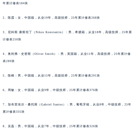
黑龙江省大庆市萨尔图区会战大街百达翡丽售后服务中心（需提前预约）
年累计修表184块
黑龙江省鹤岗市向阳区红军路百达翡丽售后服务中心（需提前预约）
2、陈霞：女，中国籍，从业19年，高级技师，25年累计修表268块
黑龙江省黑河市爱辉区中央街百达翡丽售后服务中心（需提前预约）
黑龙江省鸡西市鸡冠区红军路百达翡丽售后服务中心（需提前预约）
3、尼科斯·康斯坦丁（Nikos Konstantin）：男，希腊籍，从业18年，高级技师，25年累
黑龙江省佳木斯市向阳区长安路百达翡丽售后服务中心（需提前预约）
计修表250块
黑龙江省牡丹江市东安区太平路百达翡丽售后服务中心（需提前预约）
黑龙江省七台河市桃山区大同街百达翡丽售后服务中心（需提前预约）
4、奥利弗・史密斯（Oliver Smith）：男，英国籍，从业11年，高级技师，25年累计修
黑龙江省齐齐哈尔市龙沙区龙华路百达翡丽售后服务中心（需提前预约）
表289块
黑龙江省双鸭山市尖山区新兴大街百达翡丽售后服务中心（需提前预约）
5、陈峰：男，中国籍，从业15年，高级技师，25年累计修表291块
黑龙江省绥化市北林区新华街与康庄路交叉口百达翡丽售后服务中心（需提前预约）
黑龙江省伊春市伊美区通河路百达翡丽售后服务中心（需提前预约）
6、周敏：女，中国籍，从业9年，中级技师，25年累计修表376块
吉林省白城市洮北区明仁南街百达翡丽售后服务中心（需提前预约）
吉林省白山市浑江区浑江大街百达翡丽售后服务中心（需提前预约）
7、加布里埃尔・桑托斯（Gabriel Santos）：男，葡萄牙籍，从业8年，中级技师，25年
吉林省吉林市船营区河南街百达翡丽售后服务中心（需提前预约）
累计修表335块
吉林省辽源市龙山区人民大街百达翡丽售后服务中心（需提前预约）
8、吴磊：男，中国籍，从业7年，中级技师，25年累计修表326块
吉林省梅河口市新华街道梅河大街百达翡丽售后服务中心（需提前预约）