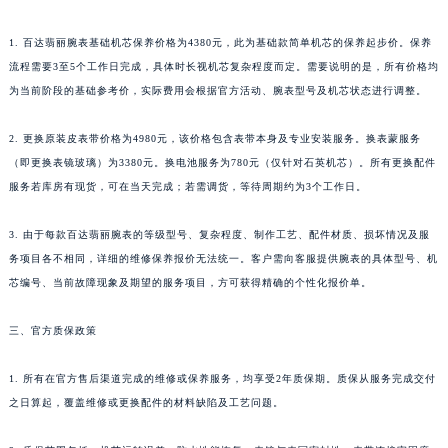
广西壮族自治区来宾市兴宾区桂中大道百达翡丽售后服务中心（需提前预约）
广西壮族自治区柳州市城中区中山中路百达翡丽售后服务中心（需提前预约）
1. 百达翡丽腕表基础机芯保养价格为4380元，此为基础款简单机芯的保养起步价。保养
广西壮族自治区钦州市钦南区金海湾东大街百达翡丽售后服务中心（需提前预约）
流程需要3至5个工作日完成，具体时长视机芯复杂程度而定。需要说明的是，所有价格均
广西壮族自治区梧州市万秀区龙湖镇高旺路百达翡丽售后服务中心（需提前预约）
为当前阶段的基础参考价，实际费用会根据官方活动、腕表型号及机芯状态进行调整。
广西壮族自治区玉林市玉州区金玉路百达翡丽售后服务中心（需提前预约）
2. 更换原装皮表带价格为4980元，该价格包含表带本身及专业安装服务。换表蒙服务
海南省儋州市儋州市那大镇兰洋北路百达翡丽售后服务中心（需提前预约）
（即更换表镜玻璃）为3380元。换电池服务为780元（仅针对石英机芯）。所有更换配件
海南省东方市八所镇解放西路百达翡丽售后服务中心（需提前预约）
服务若库房有现货，可在当天完成；若需调货，等待周期约为3个工作日。
海南省琼海市嘉积镇东风路百达翡丽售后服务中心（需提前预约）
海南省三沙市西沙区西沙群岛永兴岛北京路百达翡丽售后服务中心（需提前预约）
3. 由于每款百达翡丽腕表的等级型号、复杂程度、制作工艺、配件材质、损坏情况及服
海南省三亚市吉阳区迎宾路百达翡丽售后服务中心（需提前预约）
务项目各不相同，详细的维修保养报价无法统一。客户需向客服提供腕表的具体型号、机
芯编号、当前故障现象及期望的服务项目，方可获得精确的个性化报价单。
海南省万宁市万城镇解放路百达翡丽售后服务中心（需提前预约）
海南省文昌市文城镇教育东路百达翡丽售后服务中心（需提前预约）
三、官方质保政策
海南省五指山市通什镇三月三大道百达翡丽售后服务中心（需提前预约）
香港特别行政区尖沙咀区油尖旺区广东道百达翡丽售后服务中心（需提前预约）
1. 所有在官方售后渠道完成的维修或保养服务，均享受2年质保期。质保从服务完成交付
香港特别行政区金钟区中西区金钟道百达翡丽售后服务中心（需提前预约）
之日算起，覆盖维修或更换配件的材料缺陷及工艺问题。
香港特别行政区九龙区油尖旺区弥敦道百达翡丽售后服务中心（需提前预约）