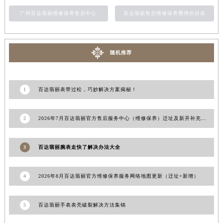
广东省东莞市东城街道鸿福东路1号民盈国贸中心T1写字楼9层907室百达翡丽售后服务中心（需提前预约）
广州百达翡丽维修保养售后中心
百达翡丽售后维修保养费用价目表
江苏省无锡市梁溪区人民中路139号恒隆广场写字楼1座11层1104室百达翡丽售后服务中心（需提前预约）
江苏省南通市崇川区工农路57号圆融广场写字楼16层1603室百达翡丽售后服务中心（需提前预约）
江苏省苏州市苏州工业园区 星港街199号苏州中心办公楼C座22层08室百达翡丽售后服务中心（需提前预约）
随机推荐
湖北省武汉市江汉区解放大道686号世界贸易大厦38层09室百达翡丽售后服务中心（需提前预约）
广西省南宁市青秀区金湖路59号地王大厦12楼1224室百达翡丽售后服务中心（需提前预约）
安徽省合肥市蜀山区潜山路111号万象城华润大厦B座12楼03室百达翡丽售后服务中心（需提前预约）
1
百达翡丽表带过松，巧妙解决方案揭秘！
福建省泉州市丰泽区宝洲路729号浦西万达中心写字楼A座7楼709室百达翡丽售后服务中心（需提前预约）
山东省青岛市南区山东路6号华润大厦B座22层04室百达翡丽售后服务中心（需提前预约）
2
2026年7月百达翡丽官方售后服务中心（维修保养）迁址及新开补充通告原文
山东省烟台市芝罘区胜利路139号万达金融中心A座907室百达翡丽售后服务中心（需提前预约）
吉林省长春市朝阳区西安大路727号中银大厦A座(旺进大厦)18层09室百达翡丽售后服务中心（需提前预约）
3
百达翡丽腕表走快了解决办法大全
贵州省贵阳市南明区都司高架桥路33号亨特国际金融中心14楼14D百达翡丽售后服务中心（需提前预约）
云南省昆明市盘龙区北京路928号同德昆明广场写字楼10层06室百达翡丽售后服务中心（需提前预约）
4
2026年8月百达翡丽官方维修保养服务网络地图更新（迁址+新增）
河北省石家庄市长安区中山东路39号勒泰中心写字楼B座13层07室百达翡丽售后服务中心（需提前预约）
陕西省西安市碑林区南关正街88号华侨城长安国际中心E座6楼10室百达翡丽售后服务中心（需提前预约）
5
百达翡丽手表表壳破裂解决方法集锦
海南省海口市龙华区金贸东路5号海口华润大厦B座17层1707室百达翡丽售后服务中心（需提前预约）