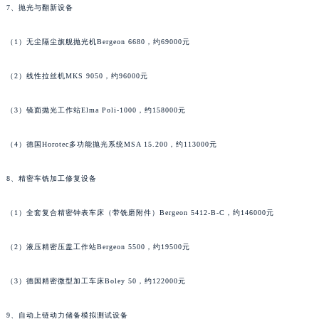
江西省南昌市红谷滩新区红谷中大道998号绿地双子塔（中央广场）A1座办公楼14层1407室百达翡丽售后服务中心（需提前预约）
7、抛光与翻新设备
江西省萍乡市安源区萍安北大道与康庄路交叉口百达翡丽售后服务中心（需提前预约）
（1）无尘隔尘旗舰抛光机Bergeon 6680，约69000元
江西省上饶市信州区滨江西路百达翡丽售后服务中心（需提前预约）
江西省新余市渝水区北湖西路百达翡丽售后服务中心（需提前预约）
（2）线性拉丝机MKS 9050，约96000元
江西省宜春市袁州区中山中路百达翡丽售后服务中心（需提前预约）
江西省鹰潭市月湖区胜利东路百达翡丽售后服务中心（需提前预约）
（3）镜面抛光工作站Elma Poli-1000，约158000元
山东省德州市德城区东风中路百达翡丽售后服务中心（需提前预约）
山东省东营市东营区济南路百达翡丽售后服务中心（需提前预约）
（4）德国Horotec多功能抛光系统MSA 15.200，约113000元
山东省济南市历下区经十路11111号华润中心写字楼（万象城）15层1508室百达翡丽售后服务中心（需提前预约）
8、精密车铣加工修复设备
山东省济宁市任城区太白楼路百达翡丽售后服务中心（需提前预约）
山东省莱芜市文化南路8号银座商城名表维修一楼名表维修百达翡丽售后服务中心（需提前预约）
（1）全套复合精密钟表车床（带铣磨附件）Bergeon 5412-B-C，约146000元
山东省临沂市兰山区解放路百达翡丽售后服务中心（需提前预约）
山东省日照市东港区烟台路百达翡丽售后服务中心（需提前预约）
（2）液压精密压盖工作站Bergeon 5500，约19500元
山东省泰安市泰山区财源街道泰山大街百达翡丽售后服务中心（需提前预约）
（3）德国精密微型加工车床Boley 50，约122000元
山东省威海市环翠区新威海路89号振华商厦一楼名表维修百达翡丽售后服务中心（需提前预约）
山东省潍坊市奎文区东风东街百达翡丽售后服务中心（需提前预约）
9、自动上链动力储备模拟测试设备