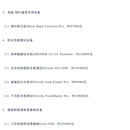
安徽省滁州市琅琊区南谯北路百达翡丽售后服务中心（需提前预约）
安徽省阜阳市颍州区颍州北路百达翡丽售后服务中心（需提前预约）
3、表盘/指针修复专用设备
安徽省淮北市相山区淮海路百达翡丽售后服务中心（需提前预约）
安徽省淮南市田家庵区国庆中路百达翡丽售后服务中心（需提前预约）
（1）指针矫正机Watch Hand Corrector Pro，约37000元
安徽省黄山市屯溪区黄山西路百达翡丽售后服务中心（需提前预约）
4、防水性能测试设备
安徽省六安市金安区解放中路百达翡丽售后服务中心（需提前预约）
安徽省马鞍山市雨山区湖南西路百达翡丽售后服务中心（需提前预约）
（1）海神旗舰试水机GREINER LT-121 Poseidon，约220000元
安徽省宿州市埇桥区人民中路百达翡丽售后服务中心（需提前预约）
安徽省铜陵市铜官区石城大道百达翡丽售后服务中心（需提前预约）
（2）全自动智能防水检测仪Witschi ALC2000，约145000元
安徽省芜湖市镜湖区中山路步行街百达翡丽售后服务中心（需提前预约）
（3）渗漏定位分析仪Witschi Leak Finder Pro，约90000元
安徽省宣城市宣州区叠嶂西路百达翡丽售后服务中心（需提前预约）
福建省龙岩市新罗区九一南路百达翡丽售后服务中心（需提前预约）
（4）干式防水检测仪Witschi ProofMaster Pro，约198000元
福建省南平市建阳区人民西路百达翡丽售后服务中心（需提前预约）
福建省宁德市蕉城区天湖东路百达翡丽售后服务中心（需提前预约）
5、微观精密观察显微镜设备
福建省莆田市城厢区霞林街道荔华东大道百达翡丽售后服务中心（需提前预约）
福建省三明市三元区东乾二路百达翡丽售后服务中心（需提前预约）
（1）三目体视高清显微镜Leica S6D，约320000元