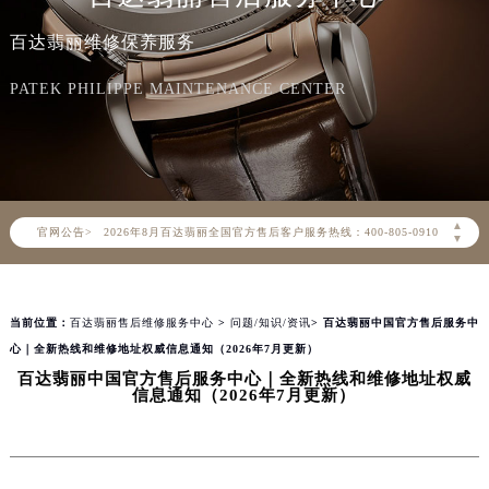
百达翡丽维修保养服务
PATEK PHILIPPE MAINTENANCE CENTER
2026年8月百达翡丽中国区售后服务网络优化升级公告
▲
官网公告>
2026年8月百达翡丽全国官方售后客户服务热线：400-805-0910
▼
百达翡丽官方全国统一服务热线400-805-0910，服务覆盖中国大陆、香港、澳门、台湾全部区域（非大陆需加拨“+86”）
2026年8月百达翡丽售后服务中心最新网点地址：
当前位置：
百达翡丽售后维修服务中心
>
问题/知识/资讯
> 百达翡丽中国官方售后服务中
北京市朝阳区建国门外大街甲6号华熙国际中心写字楼D座11层1102室（北京总部）（需提前预约）
心｜全新热线和维修地址权威信息通知（2026年7月更新）
北京市东城区东长安街1号东方广场写字楼W3座6层602室（需提前预约）
百达翡丽中国官方售后服务中心｜全新热线和维修地址权威
天津市和平区赤峰道136号天津国际金融中心写字楼26层2603室（需提前预约）
信息通知（2026年7月更新）
上海市徐汇区虹桥路3号港汇中心写字楼2座37层3705室（需提前预约）
上海市黄浦区南京东路299号宏伊国际广场写字楼8层806室（需提前预约）
南京市秦淮区中山南路1号（新街口）南京中心写字楼22层C1-1室（需提前预约）