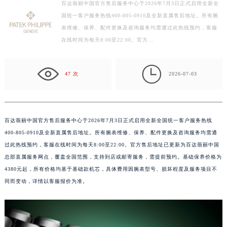
百达翡丽中国官方售后服务中心于2026年7月3日正式启用全新全
常州市新北区龙锦路1590号现代传媒中心写字楼5号楼10层1008室（需提前预约）
国统一客户服务热线400-805-0910及全新直属售后地址。所有腕
徐州市鼓楼区淮海东路29号苏宁广场IFC国际金融中心写字楼35层3508室（需提前预约）
表维修、保养、配件更换及咨询服务均需通过此热线预约，客服
扬州市邗江区国展路29号星耀天地写字楼1号楼18层1803室（需提前预约）
在线时间为每天8:00至22:00。官方…
盐城市盐都区世纪大道5号盐城金融城写字楼1号楼16层1604室（需提前预约）
泰州市海陵区永定东路399号置地商务中心东塔写字楼（华润万象城）17层1706室（需提前预约）

47 次
2026-07-03
宁波市江北区大闸南路500号来福士广场办公楼20层2009室（需提前预约）
杭州市上城区钱江路1366号华润大厦写字楼A座5层503-5室（需提前预约）
金华市金东区东市南街777号金华万达广场写字楼4号楼22层2209室（需提前预约）
百达翡丽中国官方售后服务中心于2026年7月3日正式启用全新全国统一客户服务热线
绍兴市越城区胜利东路379号世茂天际中心写字楼8层805室（需提前预约）
400-805-0910及全新直属售后地址。所有腕表维修、保养、配件更换及咨询服务均需通
嘉兴市南湖区广益路705号嘉兴世界贸易中心写字楼A座13层1304室（需提前预约）
过此热线预约，客服在线时间为每天8:00至22:00。官方售后地址已更新为百达翡丽中国
南昌市红谷滩新区红谷中大道998号绿地双子塔（中央广场）A1座办公楼14层07室（需提前预约）
总部直属服务网点，覆盖全国范围，支持到店或邮寄服务，需提前预约。基础保养价格为
济南市历下区经十路11111号华润中心写字楼（万象城）15层1508室（需提前预约）
4380元起，所有价格均基于基础款机芯，具体费用因腕表型号、损坏程度及服务项目不
广州市天河区天河路230号万菱汇国际中心写字楼A塔7层704室（需提前预约）
同而变动，详情以客服报价为准。
广州市越秀区环市东路371-375号世界贸易中心大厦南塔写字楼15层07室（需提前预约）
深圳市罗湖区深南东路5001号华润大厦写字楼17层1701室（需提前预约）
惠州市惠城区江北文昌一路7号华贸大厦写字楼1座30层05室（需提前预约）