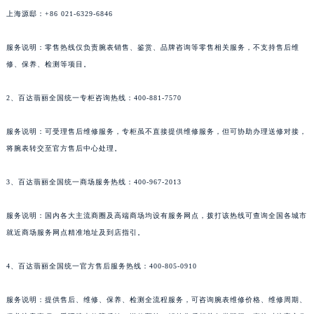
陕西省延安市宝塔区中心街百达翡丽售后服务中心（需提前预约）
上海源邸：+86 021-6329-6846
陕西省榆林市榆阳区长兴路百达翡丽售后服务中心（需提前预约）
服务说明：零售热线仅负责腕表销售、鉴赏、品牌咨询等零售相关服务，不支持售后维
新疆维吾尔自治区阿克苏市东大街百达翡丽售后服务中心（需提前预约）
修、保养、检测等项目。
新疆维吾尔自治区阿拉尔市胜利大道百达翡丽售后服务中心（需提前预约）
新疆维吾尔自治区阿拉山口市友好路百达翡丽售后服务中心（需提前预约）
2、百达翡丽全国统一专柜咨询热线：400-881-7570
新疆维吾尔自治区阿勒泰市解放路百达翡丽售后服务中心（需提前预约）
新疆维吾尔自治区阿图什市光明路百达翡丽售后服务中心（需提前预约）
服务说明：可受理售后维修服务，专柜虽不直接提供维修服务，但可协助办理送修对接，
将腕表转交至官方售后中心处理。
新疆维吾尔自治区白杨市军垦路百达翡丽售后服务中心（需提前预约）
新疆维吾尔自治区北屯市团结路百达翡丽售后服务中心（需提前预约）
3、百达翡丽全国统一商场服务热线：400-967-2013
新疆维吾尔自治区博乐市博乐市北京路百达翡丽售后服务中心（需提前预约）
新疆维吾尔自治区昌吉市延安北路百达翡丽售后服务中心（需提前预约）
服务说明：国内各大主流商圈及高端商场均设有服务网点，拨打该热线可查询全国各城市
新疆维吾尔自治区阜康市博峰路百达翡丽售后服务中心（需提前预约）
就近商场服务网点精准地址及到店指引。
新疆维吾尔自治区哈密市伊州区建国北路百达翡丽售后服务中心（需提前预约）
4、百达翡丽全国统一官方售后服务热线：400-805-0910
新疆维吾尔自治区和田市和田市北京西路百达翡丽售后服务中心（需提前预约）
新疆维吾尔自治区胡杨河市胡杨河市胡杨路百达翡丽售后服务中心（需提前预约）
服务说明：提供售后、维修、保养、检测全流程服务，可咨询腕表维修价格、维修周期、
新疆维吾尔自治区霍尔果斯市亚欧北路百达翡丽售后服务中心（需提前预约）