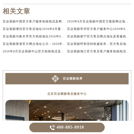
相关文章
百达翡丽中国官方客户服务热线电话及网点地址2026年8月全国指南
2026年8月百达翡丽中国官方最新网点地址及全国售后服务热线
百达翡丽潍坊官方售后地址2026年8月最新客户热线网点服务公告
百达翡丽常州官方客户服务中心2026年8月最新地址与售后热线电话公告
百达翡丽乌鲁木齐官方热线地址2026年8月最新客户服务售后网点
百达翡丽南宁官方售后网点地址及客服热线2026年8月最新通知
百达翡丽香港官方网点地址公示：2026年8月客户服务热线+售后电话
百达翡丽呼和浩特权威发布：官方售后地址与热线（2026年8月最新）
2026年8月百达翡丽中山官方热线电话及售后网点地址汇总
百达翡丽海口官方售后客户服务热线电话地址2026年8月最新公告
百达翡丽保养
北京百达翡丽售后服务中心

400-805-0910