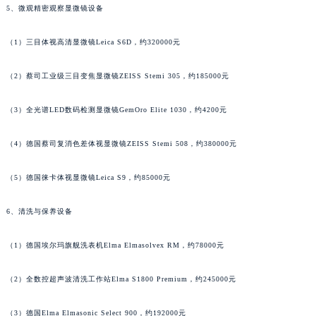
5、微观精密观察显微镜设备
广东省茂名市电白区水东街道迎宾大道百达翡丽售后服务中心（需提前预约）
广东省梅州市梅江区金燕大道百达翡丽售后服务中心（需提前预约）
（1）三目体视高清显微镜Leica S6D，约320000元
广东省清远市清城区湖西路百达翡丽售后服务中心（需提前预约）
广东省汕头市龙湖区长平路百达翡丽售后服务中心（需提前预约）
（2）蔡司工业级三目变焦显微镜ZEISS Stemi 305，约185000元
广东省汕尾市城区香洲街道园林社区翠园街百达翡丽售后服务中心（需提前预约）
（3）全光谱LED数码检测显微镜GemOro Elite 1030，约4200元
广东省韶关市武江区芙蓉新区与老城中心交汇处百达翡丽售后服务中心（需提前预约）
广东省深圳市罗湖区深南东路5001号华润大厦17层1701室百达翡丽售后服务中心（需提前预约）
（4）德国蔡司复消色差体视显微镜ZEISS Stemi 508，约380000元
广东省阳江市江城区东风一路百达翡丽售后服务中心（需提前预约）
广东省云浮市云城区金山路百达翡丽售后服务中心（需提前预约）
（5）德国徕卡体视显微镜Leica S9，约85000元
广东省湛江市赤坎区观海北路百达翡丽售后服务中心（需提前预约）
广东省肇庆市端州区信安大道与砚都大道交汇处百达翡丽售后服务中心（需提前预约）
6、清洗与保养设备
广西壮族自治区百色市右江区中山二路百达翡丽售后服务中心（需提前预约）
（1）德国埃尔玛旗舰洗表机Elma Elmasolvex RM，约78000元
广西壮族自治区北海市海城区北京路百达翡丽售后服务中心（需提前预约）
广西壮族自治区崇左市江州区石景林街道友谊大道与丽川路交汇处百达翡丽售后服务中心（需提前预约）
（2）全数控超声波清洗工作站Elma S1800 Premium，约245000元
广西壮族自治区防城港市港口区金花茶大道百达翡丽售后服务中心（需提前预约）
广西壮族自治区贵港市港北区港城街道布山大道与仙衣路交叉口百达翡丽售后服务中心（需提前预约）
（3）德国Elma Elmasonic Select 900，约192000元