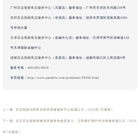
广州百达翡丽售后服务中心
（万菱店）服务地址：广州市天河区天河路230号
深圳百达翡丽售后服务中心
（华润店）服务地址：深圳市罗湖区深南东路5001
号华润大厦
天津百达翡丽售后服务中心
（金融中心店）服务地址：天津市和平区赤峰道136
号天津国际金融中心
成都百达翡丽售后服务中心
（东原店）服务地址：成都市锦江区人民东路6号
服务专线：
400-805-0910
本页链接：
http://www.patekfw.com/problems/36350.html
上一篇:
百达翡丽沈阳售后保养维修服务中心权威公示（2026年7月最新）
下一篇:
武汉百达翡丽维修保养服务热线是多少，立即拨打预约专业维修权威公示（2026
年7月最新）