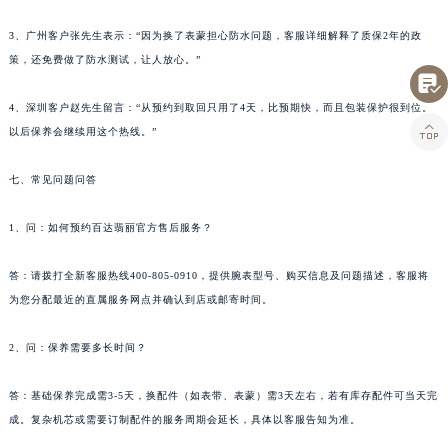
云南省文山壮族苗族自治州文山市东风路百达翡丽售后服务中心（需提前预约）
3、广州客户张先生表示：“因为换了表蒙担心防水问题，客服详细解释了质保2年的政
云南省西双版纳傣族自治州景洪市宣慰大道百达翡丽售后服务中心（需提前预约）
策，还免费做了防水测试，让人放心。”
云南省玉溪市红塔区南北大街百达翡丽售后服务中心（需提前预约）

云南省昭通市昭阳区青年路百达翡丽售后服务中心（需提前预约）
4、深圳客户赵先生留言：“从预约到取回只用了4天，比预期快，而且包装保护很到位。

台湾省台北市万华区中华路百达翡丽售后服务中心（需提前预约）
以后保养会继续用这个热线。”
台湾省新北市板桥区文化路百达翡丽售后服务中心（需提前预约）
七、常见问题问答
台湾省桃园市中坜区中丰路百达翡丽售后服务中心（需提前预约）
台湾省台中市西屯区文华路百达翡丽售后服务中心（需提前预约）
1、问：如何预约百达翡丽官方售后服务？
台湾省台南市中西区国华街百达翡丽售后服务中心（需提前预约）
台湾省高雄市新兴区五福路百达翡丽售后服务中心（需提前预约）
答：请拨打全新客服热线400-805-0910，提供腕表型号、购买信息及问题描述，客服将
台湾省基隆市仁爱区仁三路百达翡丽售后服务中心（需提前预约）
为您分配最近的直属服务网点并确认到店或邮寄时间。
台湾省新竹市东区中正路百达翡丽售后服务中心（需提前预约）
2、问：保养需要多长时间？
台湾省嘉义市东区文化路百达翡丽售后服务中心（需提前预约）
重庆市江北区观音桥步行街2号融恒时代广场9层902室百达翡丽售后服务中心（需提前预约）
答：基础保养完成需3-5天，换配件（如表带、表蒙）需3天左右，若有库存配件可当天完
新疆维吾尔自治区乌鲁木齐市天山区红山路26号时代广场（CCMALL）C座17层17-B百达翡丽售后服务中心（需提前预约）
成。复杂机芯或需要订制配件的服务周期会延长，具体以客服告知为准。
浙江省温州市鹿城区锦绣路1067号置信广场10层1015室百达翡丽售后服务中心（需提前预约）