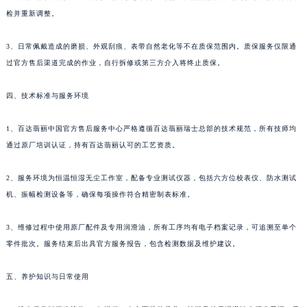
四川省广元市利州区老城南北街、东大街百达翡丽售后服务中心（需提前预约）
检并重新调整。
四川省乐山市市中区嘉定中路百达翡丽售后服务中心（需提前预约）
3、日常佩戴造成的磨损、外观刮痕、表带自然老化等不在质保范围内。质保服务仅限通
四川省凉山州市西昌市大巷口下街百达翡丽售后服务中心（需提前预约）
过官方售后渠道完成的作业，自行拆修或第三方介入将终止质保。
四川省泸州市江阳区治平路百达翡丽售后服务中心（需提前预约）
四川省眉山市东坡区三苏路百达翡丽售后服务中心（需提前预约）
四、技术标准与服务环境
四川省绵阳市涪城区翠花街百达翡丽售后服务中心（需提前预约）
四川省南充市高坪区江东大道百达翡丽售后服务中心（需提前预约）
1、百达翡丽中国官方售后服务中心严格遵循百达翡丽瑞士总部的技术规范，所有技师均
通过原厂培训认证，持有百达翡丽认可的工艺资质。
四川省内江市东兴区汉安大道百达翡丽售后服务中心（需提前预约）
四川省攀枝花市东区三线大道北段百达翡丽售后服务中心（需提前预约）
2、服务环境为恒温恒湿无尘工作室，配备专业测试仪器，包括六方位校表仪、防水测试
四川省遂宁市船山区香林南路百达翡丽售后服务中心（需提前预约）
机、振幅检测设备等，确保每项操作符合精密制表标准。
四川省雅安市雨城区熊猫大道百达翡丽售后服务中心（需提前预约）
四川省宜宾市翠屏区长翠路百达翡丽售后服务中心（需提前预约）
3、维修过程中使用原厂配件及专用润滑油，所有工序均有电子档案记录，可追溯至单个
四川省资阳市雁江区滨江大道一段与和平南路百达翡丽售后服务中心（需提前预约）
零件批次。服务结束后出具官方服务报告，包含检测数据及维护建议。
四川省自贡市自流井区华商北路百达翡丽售后服务中心（需提前预约）
五、养护知识与日常使用
西藏自治区阿里地区噶尔县北京西路百达翡丽售后服务中心（需提前预约）
西藏自治区昌都市卡若区昌都西路百达翡丽售后服务中心（需提前预约）