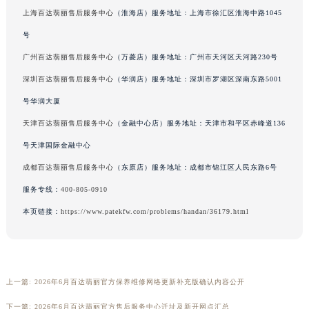
广西壮族自治区玉林市玉州区金玉路百达翡丽售后服务中心（需提前预约）
上海百达翡丽售后服务中心
（淮海店）服务地址：上海市徐汇区淮海中路1045
海南省儋州市儋州市那大镇兰洋北路百达翡丽售后服务中心（需提前预约）
号
海南省东方市八所镇解放西路百达翡丽售后服务中心（需提前预约）
广州百达翡丽售后服务中心
（万菱店）服务地址：广州市天河区天河路230号
海南省琼海市嘉积镇东风路百达翡丽售后服务中心（需提前预约）
深圳百达翡丽售后服务中心
（华润店）服务地址：深圳市罗湖区深南东路5001
海南省三沙市西沙区西沙群岛永兴岛北京路百达翡丽售后服务中心（需提前预约）
号华润大厦
海南省三亚市吉阳区迎宾路百达翡丽售后服务中心（需提前预约）
天津百达翡丽售后服务中心
（金融中心店）服务地址：天津市和平区赤峰道136
海南省万宁市万城镇解放路百达翡丽售后服务中心（需提前预约）
号天津国际金融中心
海南省文昌市文城镇教育东路百达翡丽售后服务中心（需提前预约）
海南省五指山市通什镇三月三大道百达翡丽售后服务中心（需提前预约）
成都百达翡丽售后服务中心
（东原店）服务地址：成都市锦江区人民东路6号
香港特别行政区尖沙咀区油尖旺区广东道百达翡丽售后服务中心（需提前预约）
服务专线：
400-805-0910
香港特别行政区金钟区中西区金钟道百达翡丽售后服务中心（需提前预约）
本页链接：
https://www.patekfw.com/problems/handan/36179.html
香港特别行政区九龙区油尖旺区弥敦道百达翡丽售后服务中心（需提前预约）
香港特别行政区铜锣湾区湾仔区轩尼诗道百达翡丽售后服务中心（需提前预约）
河南省安阳市文峰区解放大道百达翡丽售后服务中心（需提前预约）
上一篇:
2026年6月百达翡丽官方保养维修网络更新补充版确认内容公开
河南省鹤壁市淇滨区九州路百达翡丽售后服务中心（需提前预约）
河南省济源市沁园街道济水大道百达翡丽售后服务中心（需提前预约）
下一篇:
2026年6月百达翡丽官方售后服务中心迁址及新开网点汇总