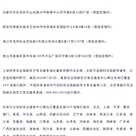
安徽省黄山市屯溪区黄山西路百达翡丽售后服务中心（需提前预约）
石家庄市长安区中山东路39号勒泰中心写字楼B座13层07室（需提前预约）
安徽省六安市金安区解放中路百达翡丽售后服务中心（需提前预约）
安徽省马鞍山市雨山区湖南西路百达翡丽售后服务中心（需提前预约）
西安市碑林区南关正街88号华侨城长安国际中心E座6楼10室（需提前预约）
安徽省宿州市埇桥区人民中路百达翡丽售后服务中心（需提前预约）
安徽省铜陵市铜官区石城大道百达翡丽售后服务中心（需提前预约）
海口市龙华区金贸东路5号海口华润大厦B座17层1707室（需提前预约）
安徽省芜湖市镜湖区中山路步行街百达翡丽售后服务中心（需提前预约）
唐山市路南区新华东道100号万达广场写字楼A座10层1002室（需提前预约）
安徽省宣城市宣州区叠嶂西路百达翡丽售后服务中心（需提前预约）
福建省龙岩市新罗区九一南路百达翡丽售后服务中心（需提前预约）
上述所有百达翡丽官方售后服务地址服务范围均为全国，全部可选择到店或邮寄服务，注
福建省南平市建阳区人民西路百达翡丽售后服务中心（需提前预约）
意提前预约即可。截至2026年7月3日，最新百达翡丽官方售后服务中心网点布局已覆盖
福建省宁德市蕉城区天湖东路百达翡丽售后服务中心（需提前预约）
34个省级行政区，中国所有省份均可找到百达翡丽的官方售后服务门店，注意需拨打百达
福建省莆田市城厢区霞林街道荔华东大道百达翡丽售后服务中心（需提前预约）
翡丽全国官方售后服务热线：400-805-0910进行预约。
福建省三明市三元区东乾二路百达翡丽售后服务中心（需提前预约）
目前
百达翡丽售后
服务中心网点已覆盖全国34个省级行政区：北京、上海、天津、重庆、
福建省漳州市龙文区步港路百达翡丽售后服务中心（需提前预约）
澳门、香港、河北省、山西省、内蒙古自治区、辽宁省、吉林省、黑龙江省、江苏省、浙
江苏省常州市新北区龙锦路1590号现代传媒中心5号楼10层1008室百达翡丽售后服务中心（需提前预约）
江省、安徽省、福建省、江西省、山东省、台湾省、河南省、湖北省、湖南省、广东省、
江苏省淮安市清江浦区淮海北路百达翡丽售后服务中心（需提前预约）
广西壮族自治区、海南省、四川省、贵州省、云南省、西藏自治区、陕西省、甘肃省、青
江苏省连云港市海州区通灌北路百达翡丽售后服务中心（需提前预约）