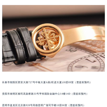
山西省吕梁市离石区永宁中路与建设街交叉口百达翡丽售后服务中心（需提前预约）
山西省朔州市朔城区怡西路与鄯阳西街交汇处百达翡丽售后服务中心（需提前预约）
山西省忻州市忻府区和平东街与七一南路交叉口百达翡丽售后服务中心（需提前预约）
山西省阳泉市郊区平阳东街与新城大道交叉口百达翡丽售后服务中心（需提前预约）
山西省运城市盐湖区河东街百达翡丽售后服务中心（需提前预约）
山西省长治市潞州区英雄中路百达翡丽售后服务中心（需提前预约）
山西省太原市迎泽区迎泽街道解放路15号亨得利名表维修授权店3楼百达翡丽售后服务中心（需提前预约）
天津市和平区赤峰道136号天津国际金融中心26层2603室百达翡丽售后服务中心（需提前预约）
安徽省安庆市迎江区人民路百达翡丽售后服务中心（需提前预约）
安徽省蚌埠市蚌山区淮河路百达翡丽售后服务中心（需提前预约）
安徽省亳州市谯城区魏武大道百达翡丽售后服务中心（需提前预约）
安徽省池州市贵池区长江路百达翡丽售后服务中心（需提前预约）
长春市朝阳区西安大路727号中银大厦A座(旺进大厦)18层09室（需提前预约）
安徽省滁州市琅琊区南谯北路百达翡丽售后服务中心（需提前预约）
安徽省阜阳市颍州区颍州北路百达翡丽售后服务中心（需提前预约）
贵阳市南明区都司高架桥路33号亨特国际金融中心14楼14D（需提前预约）
安徽省淮北市相山区淮海路百达翡丽售后服务中心（需提前预约）
安徽省淮南市田家庵区国庆中路百达翡丽售后服务中心（需提前预约）
昆明市盘龙区北京路928号同德昆明广场写字楼10层06室（需提前预约）