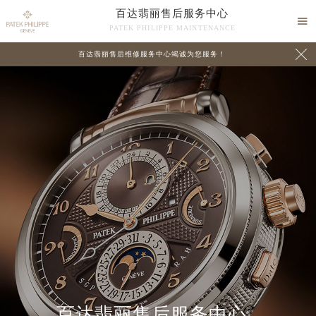
百达翡丽售后服务中心

PATEK PHILIPPE MAINTENANCE

百达翡丽售后维修服务中心竭诚为您服务！
中心介绍
联系我们
百达翡丽售后服务中心
2026年8月百达翡丽中国区售后服务网络优化升级公告