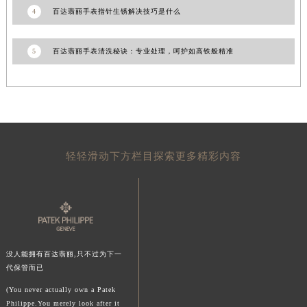
4
百达翡丽手表指针生锈解决技巧是什么
新疆维吾尔自治区白杨市军垦路百达翡丽售后服务中心（需提前预约）
新疆维吾尔自治区北屯市团结路百达翡丽售后服务中心（需提前预约）
新疆维吾尔自治区博乐市博乐市北京路百达翡丽售后服务中心（需提前预约）
5
百达翡丽手表清洗秘诀：专业处理，呵护如高铁般精准
新疆维吾尔自治区昌吉市延安北路百达翡丽售后服务中心（需提前预约）
新疆维吾尔自治区阜康市博峰路百达翡丽售后服务中心（需提前预约）
新疆维吾尔自治区哈密市伊州区建国北路百达翡丽售后服务中心（需提前预约）
新疆维吾尔自治区和田市和田市北京西路百达翡丽售后服务中心（需提前预约）
新疆维吾尔自治区胡杨河市胡杨河市胡杨路百达翡丽售后服务中心（需提前预约）
轻轻滑动下方栏目探索更多精彩内容
新疆维吾尔自治区霍尔果斯市亚欧北路百达翡丽售后服务中心（需提前预约）
新疆维吾尔自治区喀什市解放北路百达翡丽售后服务中心（需提前预约）
新疆维吾尔自治区可克达拉市幸福路百达翡丽售后服务中心（需提前预约）
新疆维吾尔自治区克拉玛依市克拉玛依区友谊路百达翡丽售后服务中心（需提前预约）
新疆维吾尔自治区库车市库车市文化东路百达翡丽售后服务中心（需提前预约）
没人能拥有百达翡丽,只不过为下一
新疆维吾尔自治区库尔勒市库尔勒市人民东路百达翡丽售后服务中心（需提前预约）
代保管而已
新疆维吾尔自治区奎屯市团结西街百达翡丽售后服务中心（需提前预约）
(You never actually own a Patek
新疆维吾尔自治区昆玉市昆泉街百达翡丽售后服务中心（需提前预约）
Philippe.You merely look after it