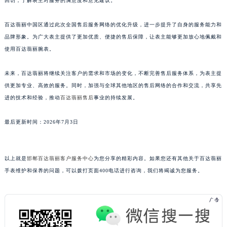
回访，了解表主对服务的满意度和意见建议。
福建省福州市鼓楼区五四路128-1号恒力城写字楼15层03室百达翡丽售后服务中心（需提前预约）
福建省厦门市思明区湖滨东路95号万象城华润大厦B座11层1104室百达翡丽售后服务中心（需提前预约）
百达翡丽中国区通过此次全国售后服务网络的优化升级，进一步提升了自身的服务能力和
品牌形象。为广大表主提供了更加优质、便捷的售后保障，让表主能够更加放心地佩戴和
广东省潮州市潮安区新风路与潮汕路交汇处百达翡丽售后服务中心（需提前预约）
使用百达翡丽腕表。
广东省广州市天河区天河路230号万菱汇国际中心A塔7层704室百达翡丽售后服务中心（需提前预约）
广东省广州市越秀区环市东路371-375号世界贸易中心大厦南塔15层1507室百达翡丽售后服务中心（需提前预约）
未来，百达翡丽将继续关注客户的需求和市场的变化，不断完善售后服务体系，为表主提
广东省河源市源城区越王大道百达翡丽售后服务中心（需提前预约）
供更加专业、高效的服务。同时，加强与全球其他地区的售后网络的合作和交流，共享先
广东省惠州市惠城区江北文昌一路7号华贸大厦1座30层3005室百达翡丽售后服务中心（需提前预约）
进的技术和经验，推动
百达翡丽售后
事业的持续发展。
广东省江门市蓬江区广场西路百达翡丽售后服务中心（需提前预约）
最后更新时间：2026年7月3日
广东省揭阳市榕城进贤门步行街百达翡丽售后服务中心（需提前预约）
广东省茂名市电白区水东街道迎宾大道百达翡丽售后服务中心（需提前预约）
广东省梅州市梅江区金燕大道百达翡丽售后服务中心（需提前预约）
以上就是
邯郸百达翡丽客户服务中心
为您分享的精彩内容。如果您还有其他关于百达翡丽
广东省清远市清城区湖西路百达翡丽售后服务中心（需提前预约）
手表维护和保养的问题，可以拨打页面400电话进行咨询，我们将竭诚为您服务。
广东省汕头市龙湖区长平路百达翡丽售后服务中心（需提前预约）
广东省汕尾市城区香洲街道园林社区翠园街百达翡丽售后服务中心（需提前预约）
广东省韶关市武江区芙蓉新区与老城中心交汇处百达翡丽售后服务中心（需提前预约）
广东省深圳市罗湖区深南东路5001号华润大厦17层1701室百达翡丽售后服务中心（需提前预约）