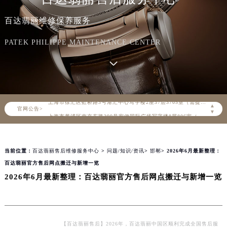
2026年8月百达翡丽全国官方售后客户服务热线：400-805-0910
百达翡丽维修保养服务
百达翡丽官方全国统一服务热线400-805-0910，服务覆盖中国大陆、香港、澳门、台湾全部区域（非大陆需加拨“+86”）
2026年8月百达翡丽售后服务中心最新网点地址：
PATEK PHILIPPE MAINTENANCE CENTER
北京市朝阳区建国门外大街甲6号华熙国际中心写字楼D座11层1102室（北京总部）（需提前预约）
北京市东城区东长安街1号东方广场写字楼W3座6层602室（需提前预约）
天津市和平区赤峰道136号天津国际金融中心写字楼26层2603室（需提前预约）
上海市徐汇区虹桥路3号港汇中心写字楼2座37层3705室（需提前预约）
▲
官网公告>
上海市黄浦区南京东路299号宏伊国际广场写字楼8层806室（需提前预约）
▼
南京市秦淮区中山南路1号（新街口）南京中心写字楼22层C1-1室（需提前预约）
常州市新北区龙锦路1590号现代传媒中心写字楼5号楼10层1008室（需提前预约）
当前位置：
百达翡丽售后维修服务中心
>
问题/知识/资讯
>
邯郸
> 2026年6月最新整理：
徐州市鼓楼区淮海东路29号苏宁广场IFC国际金融中心写字楼35层3508室（需提前预约）
百达翡丽官方售后网点搬迁与新增一览
扬州市邗江区国展路29号星耀天地写字楼1号楼18层1803室（需提前预约）
2026年6月最新整理：百达翡丽官方售后网点搬迁与新增一览
盐城市盐都区世纪大道5号盐城金融城写字楼1号楼16层1604室（需提前预约）
泰州市海陵区永定东路399号置地商务中心东塔写字楼（华润万象城）17层1706室（需提前预约）
宁波市江北区大闸南路500号来福士广场办公楼20层2009室（需提前预约）
杭州市上城区钱江路1366号华润大厦写字楼A座5层503-5室（需提前预约）
【百达翡丽售后】2026年，百达翡丽中国区顺利完成全国售后服