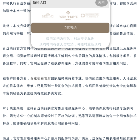
预约入口
关闭
严格执行百达翡丽全球统一的服务标准与质保体系，确保无论表主身处何地，都能享受到
浙江省金华市金东区东市南街777号金华万达广场4号楼22楼2209室百达翡丽售后服务中心（需提前预约）
与瑞士本土一致的专业养护服务。
浙江省丽水市莲都区解放街百达翡丽售后服务中心（需提前预约）
浙江省宁波市江北区大闸南路500号来福士广场办公楼20层2009室百达翡丽售后服务中心（需提前预约）
此外，本次升级还全面强化了网点的私密性与舒适度。新的网点大多选址在城市核心商圈
立即预约
浙江省衢州市柯城区上街百达翡丽售后服务中心（需提前预约）
的高端写字楼，对服务空间布局进行了优化，为表主提供了更加安心、舒适的售后体验。
提前预约免排队，到店即享服务
浙江省绍兴市越城区胜利东路379号世茂天际中心写字楼8层805室百达翡丽售后服务中心（需提前预约）
预约时间有变无需取消，可随时重新预约
百达翡丽官方官网作为信息的主要来源，为消费者提供了详细的售后网点信息以及服务内
浙江省舟山市定海区解放东路百达翡丽售后服务中心（需提前预约）
容介绍。消费者可以通过官网清晰地了解到各个售后网点的具体情况，包括服务项目、服
澳门特别行政区大堂区议事亭前地（新马路）百达翡丽售后服务中心（需提前预约）
务流程等。同时，官网还提供了在线咨询服务，方便消费者随时咨询售后相关问题。
澳门特别行政区风顺堂区南湾大马路百达翡丽售后服务中心（需提前预约）
澳门特别行政区花地玛堂区关闸广场百达翡丽售后服务中心（需提前预约）
在客户服务方面，
百达翡丽售后
团队始终秉持着专业、热情的态度为表主服务。无论是腕
澳门特别行政区花王堂区大三巴商圈百达翡丽售后服务中心（需提前预约）
表的日常保养、维修，还是遇到一些复杂的技术问题，售后团队都能凭借其专业的知识和
丰富的经验为表主提供有效的解决方案。
澳门特别行政区嘉模堂区官也街百达翡丽售后服务中心（需提前预约）
澳门省路氹城市金光大道百达翡丽售后服务中心（需提前预约）
对于表主来说，选择百达翡丽的官方售后维修服务中心，能够确保腕表得到最专业的呵
澳门特别行政区望德堂区塔石广场百达翡丽售后服务中心（需提前预约）
护。因为这些中心的制表师都经过了严格的培训，熟悉百达翡丽腕表的每一个细节和技术
福建省福州市鼓楼区五四路128-1号恒力城写字楼15层03室百达翡丽售后服务中心（需提前预约）
特点，能够准确地诊断和解决腕表出现的各种问题。
福建省厦门市思明区湖滨东路95号万象城华润大厦B座11层1104室百达翡丽售后服务中心（需提前预约）
广东省潮州市潮安区新风路与潮汕路交汇处百达翡丽售后服务中心（需提前预约）
而且，官方售后维修服务中心所使用的配件均为原厂供应，这保证了腕表维修后的质量和