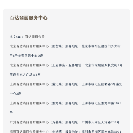
海南省琼海市嘉积镇东风路百达翡丽售后服务中心（需提前预约）
海南省三沙市西沙区西沙群岛永兴岛北京路百达翡丽售后服务中心（需提前预约）
百达翡丽服务中心
海南省三亚市吉阳区迎宾路百达翡丽售后服务中心（需提前预约）
海南省万宁市万城镇解放路百达翡丽售后服务中心（需提前预约）
本文tag：
百达翡丽售后
海南省文昌市文城镇教育东路百达翡丽售后服务中心（需提前预约）
北京百达翡丽售后服务中心
（国贸店）服务地址：北京市朝阳区建国门外大街
海南省五指山市通什镇三月三大道百达翡丽售后服务中心（需提前预约）
香港特别行政区尖沙咀区油尖旺区广东道百达翡丽售后服务中心（需提前预约）
甲6号华熙国际中心D座
香港特别行政区金钟区中西区金钟道百达翡丽售后服务中心（需提前预约）
北京百达翡丽售后服务中心
（王府井店）服务地址：北京市东城区东长安街1号
香港特别行政区九龙区油尖旺区弥敦道百达翡丽售后服务中心（需提前预约）
王府井东方广场W3座
香港特别行政区铜锣湾区湾仔区轩尼诗道百达翡丽售后服务中心（需提前预约）
上海百达翡丽售后服务中心
（港汇店）服务地址：上海市徐汇区虹桥路3号港汇
河南省安阳市文峰区解放大道百达翡丽售后服务中心（需提前预约）
中心2座
河南省鹤壁市淇滨区九州路百达翡丽售后服务中心（需提前预约）
上海百达翡丽售后服务中心
（淮海店）服务地址：上海市徐汇区淮海中路1045
河南省济源市沁园街道济水大道百达翡丽售后服务中心（需提前预约）
号
河南省焦作市解放区解放路百达翡丽售后服务中心（需提前预约）
河南省开封市鼓楼区中山路百达翡丽售后服务中心（需提前预约）
广州百达翡丽售后服务中心
（万菱店）服务地址：广州市天河区天河路230号
河南省洛阳市西工区中州中路与解放路交叉口百达翡丽售后服务中心（需提前预约）
深圳百达翡丽售后服务中心
（华润店）服务地址：深圳市罗湖区深南东路5001