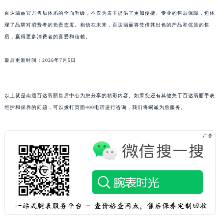
广东省肇庆市端州区信安大道与砚都大道交汇处百达翡丽售后服务中心（需提前预约）
百达翡丽官方售后体系的全面升级，不仅为表主提供了更加便捷、专业的售后保障，也体
广西壮族自治区百色市右江区中山二路百达翡丽售后服务中心（需提前预约）
现了品牌对消费者的负责态度。相信在未来，百达翡丽将凭借其出色的产品和优质的售
后，赢得更多消费者的喜爱和信赖。
广西壮族自治区北海市海城区北京路百达翡丽售后服务中心（需提前预约）
广西壮族自治区崇左市江州区石景林街道友谊大道与丽川路交汇处百达翡丽售后服务中心（需提前预约）
最后更新时间：2026年7月5日
广西壮族自治区防城港市港口区金花茶大道百达翡丽售后服务中心（需提前预约）
广西壮族自治区贵港市港北区港城街道布山大道与仙衣路交叉口百达翡丽售后服务中心（需提前预约）
广西壮族自治区桂林市秀峰区红岭路百达翡丽售后服务中心（需提前预约）
以上就是
南通百达翡丽售后中心
为您分享的精彩内容。如果您还有其他关于百达翡丽手表
广西壮族自治区河池市金城江区金城江街道朝阳路百达翡丽售后服务中心（需提前预约）
维护和保养的问题，可以拨打页面400电话进行咨询，我们将竭诚为您服务。
广西壮族自治区贺州市八步区城东街道灵峰南路百达翡丽售后服务中心（需提前预约）
广西壮族自治区来宾市兴宾区桂中大道百达翡丽售后服务中心（需提前预约）
广西壮族自治区柳州市城中区中山中路百达翡丽售后服务中心（需提前预约）
广西壮族自治区钦州市钦南区金海湾东大街百达翡丽售后服务中心（需提前预约）
广西壮族自治区梧州市万秀区龙湖镇高旺路百达翡丽售后服务中心（需提前预约）
广西壮族自治区玉林市玉州区金玉路百达翡丽售后服务中心（需提前预约）
海南省儋州市儋州市那大镇兰洋北路百达翡丽售后服务中心（需提前预约）
海南省东方市八所镇解放西路百达翡丽售后服务中心（需提前预约）