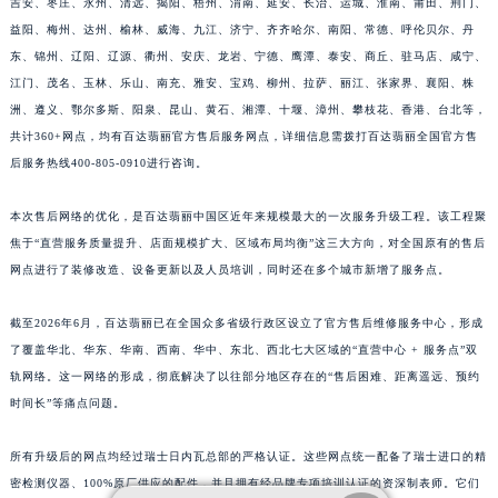
吉安、枣庄、永州、清远、揭阳、梧州、渭南、延安、长治、运城、淮南、莆田、荆门、
山东省东营市东营区济南路百达翡丽售后服务中心（需提前预约）
益阳、梅州、达州、榆林、威海、九江、济宁、齐齐哈尔、南阳、常德、呼伦贝尔、丹
山东省济南市历下区经十路11111号华润中心写字楼（万象城）15层1508室百达翡丽售后服务中心（需提前预约）
东、锦州、辽阳、辽源、衢州、安庆、龙岩、宁德、鹰潭、泰安、商丘、驻马店、咸宁、
江门、茂名、玉林、乐山、南充、雅安、宝鸡、柳州、拉萨、丽江、张家界、襄阳、株
山东省济宁市任城区太白楼路百达翡丽售后服务中心（需提前预约）
洲、遵义、鄂尔多斯、阳泉、昆山、黄石、湘潭、十堰、漳州、攀枝花、香港、台北等，
山东省莱芜市文化南路8号银座商城名表维修一楼名表维修百达翡丽售后服务中心（需提前预约）
共计360+网点，均有百达翡丽官方售后服务网点，详细信息需拨打百达翡丽全国官方售
山东省临沂市兰山区解放路百达翡丽售后服务中心（需提前预约）
后服务热线400-805-0910进行咨询。
山东省日照市东港区烟台路百达翡丽售后服务中心（需提前预约）
山东省泰安市泰山区财源街道泰山大街百达翡丽售后服务中心（需提前预约）
本次售后网络的优化，是百达翡丽中国区近年来规模最大的一次服务升级工程。该工程聚
山东省威海市环翠区新威海路89号振华商厦一楼名表维修百达翡丽售后服务中心（需提前预约）
焦于“直营服务质量提升、店面规模扩大、区域布局均衡”这三大方向，对全国原有的售后
网点进行了装修改造、设备更新以及人员培训，同时还在多个城市新增了服务点。
山东省潍坊市奎文区东风东街百达翡丽售后服务中心（需提前预约）
山东省枣庄市滕州市北辛路与善国路交叉口百达翡丽售后服务中心（需提前预约）
截至2026年6月，百达翡丽已在全国众多省级行政区设立了官方售后维修服务中心，形成
山东省淄博市张店区金晶大道百达翡丽售后服务中心（需提前预约）
了覆盖华北、华东、华南、西南、华中、东北、西北七大区域的“直营中心 + 服务点”双
上海市黄浦区南京东路299号宏伊国际广场写字楼8层806室百达翡丽售后服务中心（需提前预约）
轨网络。这一网络的形成，彻底解决了以往部分地区存在的“售后困难、距离遥远、预约
上海市徐汇区虹桥路3号港汇中心2座37层3705室百达翡丽售后服务中心（需提前预约）
时间长”等痛点问题。
浙江省杭州市上城区钱江路1366号华润大厦A座5层503-5室百达翡丽售后服务中心（需提前预约）
所有升级后的网点均经过瑞士日内瓦总部的严格认证。这些网点统一配备了瑞士进口的精
浙江省湖州市吴兴区劳动路百达翡丽售后服务中心（需提前预约）
密检测仪器、100%原厂供应的配件，并且拥有经品牌专项培训认证的资深制表师。它们
浙江省嘉兴市南湖区广益路705号嘉兴世界贸易中心A座13层1304室百达翡丽售后服务中心（需提前预约）