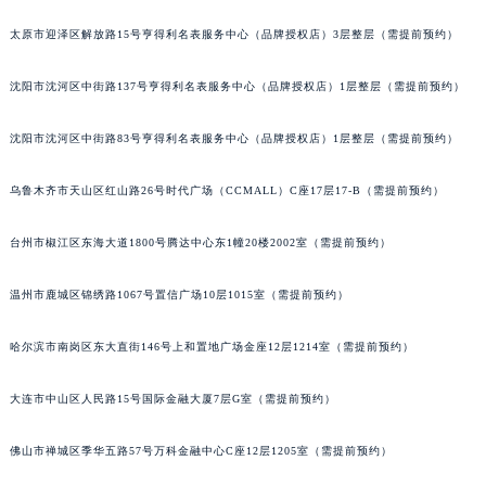
辽宁省丹东市振兴区七经街百达翡丽售后服务中心（需提前预约）
太原市迎泽区解放路15号亨得利名表服务中心（品牌授权店）3层整层（需提前预约）
辽宁省抚顺市新抚区东一路百达翡丽售后服务中心（需提前预约）
辽宁省阜新市海州区解放大街百达翡丽售后服务中心（需提前预约）
沈阳市沈河区中街路137号亨得利名表服务中心（品牌授权店）1层整层（需提前预约）
辽宁省葫芦岛市连山区中央路百达翡丽售后服务中心（需提前预约）
沈阳市沈河区中街路83号亨得利名表服务中心（品牌授权店）1层整层（需提前预约）
辽宁省锦州市古塔区中央大街百达翡丽售后服务中心（需提前预约）
辽宁省辽阳市白塔区新运大街百达翡丽售后服务中心（需提前预约）
乌鲁木齐市天山区红山路26号时代广场（CCMALL）C座17层17-B（需提前预约）
辽宁省盘锦市兴隆台区石油大街百达翡丽售后服务中心（需提前预约）
辽宁省铁岭市银州区南马路百达翡丽售后服务中心（需提前预约）
台州市椒江区东海大道1800号腾达中心东1幢20楼2002室（需提前预约）
辽宁省营口市站前区市府路与渤海大街交叉口百达翡丽售后服务中心（需提前预约）
辽宁省沈阳市沈河区中街路137号亨得利名表维修授权店1楼百达翡丽售后服务中心（需提前预约）
温州市鹿城区锦绣路1067号置信广场10层1015室（需提前预约）
辽宁省沈阳市沈河区中街路83号亨得利名表维修授权店1楼百达翡丽售后服务中心（需提前预约）
哈尔滨市南岗区东大直街146号上和置地广场金座12层1214室（需提前预约）
北京市朝阳区建国门外大街甲6号华熙国际中心D座11层1102室百达翡丽售后服务中心（北京总部）（需提前预约）
北京市东城区东长安街1号王府井东方广场W3座6层602室百达翡丽售后服务中心（需提前预约）
大连市中山区人民路15号国际金融大厦7层G室（需提前预约）
河北省保定市竞秀区朝阳北大街北国先天下百达翡丽售后服务中心（需提前预约）
内蒙古自治区阿拉善盟市左旗土尔扈特大街百达翡丽售后服务中心（需提前预约）
佛山市禅城区季华五路57号万科金融中心C座12层1205室（需提前预约）
内蒙古自治区巴彦淖尔市临河区新华街百达翡丽售后服务中心（需提前预约）