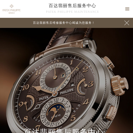
百达翡丽售后服务中心

PATEK PHILIPPE MAINTENANCE

百达翡丽售后维修服务中心竭诚为您服务！
中心介绍
联系我们
2026年8月百达翡丽中国区售后服务网络优化升级公告
2026年8月百达翡丽全国官方售后客户服务热线：400-805-0910
百达翡丽官方全国统一服务热线400-805-0910，服务覆盖中国大陆、香港、澳门、台湾全部区域（非大陆需加拨“+86”）
百达翡丽售后服务中心
2026年8月百达翡丽售后服务中心最新网点地址：