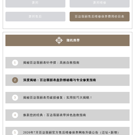
萧邦
萧邦维修
新疆维吾尔自治区昌吉市延安北路百达翡丽售后服务中心（需提前预约）
新疆维吾尔自治区阜康市博峰路百达翡丽售后服务中心（需提前预约）
萧邦售后
百达翡丽售后维修保养费用价目表
新疆维吾尔自治区哈密市伊州区建国北路百达翡丽售后服务中心（需提前预约）
新疆维吾尔自治区和田市和田市北京西路百达翡丽售后服务中心（需提前预约）
新疆维吾尔自治区胡杨河市胡杨河市胡杨路百达翡丽售后服务中心（需提前预约）
随机推荐
新疆维吾尔自治区霍尔果斯市亚欧北路百达翡丽售后服务中心（需提前预约）
新疆维吾尔自治区喀什市解放北路百达翡丽售后服务中心（需提前预约）
1
揭秘百达翡丽表针停摆：高效自救指南
新疆维吾尔自治区可克达拉市幸福路百达翡丽售后服务中心（需提前预约）
新疆维吾尔自治区克拉玛依市克拉玛依区友谊路百达翡丽售后服务中心（需提前预约）
2
深度揭秘：百达翡丽表盘防锈秘籍与专业修复指南
新疆维吾尔自治区库车市库车市文化东路百达翡丽售后服务中心（需提前预约）
新疆维吾尔自治区库尔勒市库尔勒市人民东路百达翡丽售后服务中心（需提前预约）
3
揭秘百达翡丽表壳破损修复：实用技巧大揭晓！
新疆维吾尔自治区奎屯市团结西街百达翡丽售后服务中心（需提前预约）
新疆维吾尔自治区昆玉市昆泉街百达翡丽售后服务中心（需提前预约）
4
焕新您的经典：百达翡丽表带掉色急救指南
新疆维吾尔自治区沙湾市三道河子镇世纪大道南路百达翡丽售后服务中心（需提前预约）
新疆维吾尔自治区石河子市北二路百达翡丽售后服务中心（需提前预约）
新疆维吾尔自治区双河市光明路百达翡丽售后服务中心（需提前预约）
5
2026年7月百达翡丽官方售后维修保养网络升级公告（迁址+新增）