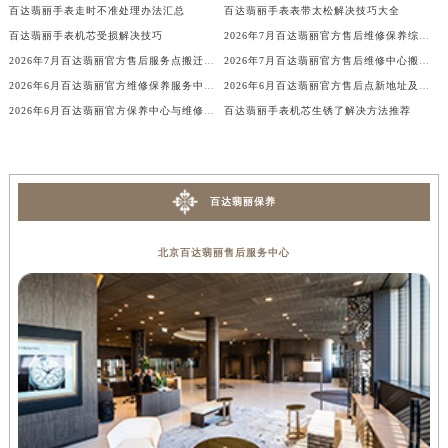
百达翡丽手表走时不准处理办法汇总
百达翡丽手表表带太松解决技巧大全
湖北省荆州市荆州区荆中路百达翡丽售后服务中心（需提前预约）
百达翡丽手表机芯受损解决技巧
2026年7月百达翡丽官方售后维修保养综合店迁址与新开补充汇总说明最终发布
湖北省十堰市茅箭区人民北路百达翡丽售后服务中心（需提前预约）
2026年7月百达翡丽官方售后服务点搬迁与新建网点补充公示
2026年7月百达翡丽官方售后维修中心搬迁及新设保养服务点通知全文内容
湖北省随州市曾都区青年路百达翡丽售后服务中心（需提前预约）
2026年6月百达翡丽官方维修保养服务中心调整细节（迁址新开）公告正式定稿
2026年6月百达翡丽官方售后点新地址及新网点正式启用补充修订通知
湖北省咸宁市咸安区长安大道百达翡丽售后服务中心（需提前预约）
2026年6月百达翡丽官方保养中心与维修服务中心迁址及新开补充完整指南发布
百达翡丽手表机芯生锈了解决方法推荐
湖北省襄阳市樊城区长虹路与人民路交叉口百达翡丽售后服务中心（需提前预约）
湖北省孝感市孝南区复兴大道百达翡丽售后服务中心（需提前预约）
湖北省宜昌市西陵区夷陵大道与港窑路百达翡丽售后服务中心（需提前预约）
百达翡丽保养
湖南省常德市武陵区人民路百达翡丽售后服务中心（需提前预约）
湖南省郴州市北湖区国庆北路百达翡丽售后服务中心（需提前预约）
北京百达翡丽售后服务中心
湖南省衡阳市雁峰区解放路百达翡丽售后服务中心（需提前预约）
湖南省怀化市鹤城区迎丰中路百达翡丽售后服务中心（需提前预约）
湖南省娄底市娄星区长青街百达翡丽售后服务中心（需提前预约）
湖南省邵阳市双清区东风路百达翡丽售后服务中心（需提前预约）
湖南省湘潭市雨湖区莲城大道百达翡丽售后服务中心（需提前预约）
湖南省益阳市赫山区桃花仑路百达翡丽售后服务中心（需提前预约）
湖南省永州市冷水滩区永州大道与中兴路交叉口百达翡丽售后服务中心（需提前预约）