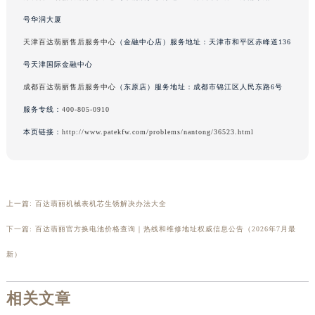
河南省漯河市源汇区交通路百达翡丽售后服务中心（需提前预约）
号华润大厦
河南省南阳市宛城区范蠡东路与南都路交叉口百达翡丽售后服务中心（需提前预约）
天津百达翡丽售后服务中心
（金融中心店）服务地址：天津市和平区赤峰道136
河南省平顶山市卫东区建设路百达翡丽售后服务中心（需提前预约）
号天津国际金融中心
河南省濮阳市大华龙区开州路绿城路交叉口百达翡丽售后服务中心（需提前预约）
成都百达翡丽售后服务中心
（东原店）服务地址：成都市锦江区人民东路6号
河南省三门峡市湖滨区和平路百达翡丽售后服务中心（需提前预约）
服务专线：
400-805-0910
河南省商丘市梁园区神火大道百达翡丽售后服务中心（需提前预约）
河南省新乡市红旗区人民路百达翡丽售后服务中心（需提前预约）
本页链接：
http://www.patekfw.com/problems/nantong/36523.html
河南省信阳市浉河区东方红大道百达翡丽售后服务中心（需提前预约）
河南省许昌市魏都区建安大道与八龙路交叉口百达翡丽售后服务中心（需提前预约）
河南省郑州市二七区民主路10号华润大厦29层2905室百达翡丽售后服务中心（需提前预约）
上一篇:
百达翡丽机械表机芯生锈解决办法大全
河南省周口市川汇区七一路百达翡丽售后服务中心（需提前预约）
下一篇:
百达翡丽官方换电池价格查询｜热线和维修地址权威信息公告（2026年7月最
河南省驻马店市驿城区乐山大道与置地大道交叉口百达翡丽售后服务中心（需提前预约）
湖北省鄂州市鄂城区文星大道百达翡丽售后服务中心（需提前预约）
新）
湖北省黄冈市黄州区赤壁大道百达翡丽售后服务中心（需提前预约）
湖北省黄石市黄石港区武汉路百达翡丽售后服务中心（需提前预约）
相关文章
湖北省荆门市东宝中天街步行街百达翡丽售后服务中心（需提前预约）