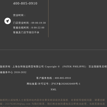
400-805-0910
四川省巴中市巴州区江北大道百达翡丽售后服务中心（需提前预约）
四川省成都市锦江区人民东路6号SAC东原中心24层2406B室百达翡丽售后服务中心（需提前预约）
营业时间：
四川省达州市通川区中心广场、老车坝百达翡丽售后服务中心（需提前预约）

门店营业时间：09:00-19:30
四川省德阳市旌阳区长江西路、南街百达翡丽售后服务中心（需提前预约）
客服在线时间：8:00-22:00
四川省甘孜州市康定市情歌广场、箭炉街百达翡丽售后服务中心（需提前预约）
客服及门店节假日不休
四川省广安市广安区建安南路百达翡丽售后服务中心（需提前预约）
四川省广元市利州区老城南北街、东大街百达翡丽售后服务中心（需提前预约）
四川省乐山市市中区嘉定中路百达翡丽售后服务中心（需提前预约）
四川省凉山州市西昌市大巷口下街百达翡丽售后服务中心（需提前预约）
四川省泸州市江阳区治平路百达翡丽售后服务中心（需提前预约）
版权所有: 上海合和致远商贸有限公司 Copyright © （PATEK PHILIPPE）
百达翡丽售后维
四川省眉山市东坡区三苏路百达翡丽售后服务中心（需提前预约）
修服务中心
2018-2032
四川省绵阳市涪城区翠花街百达翡丽售后服务中心（需提前预约）
客户服务热线：
400-805-0910
网站备案/许可证号：沪ICP备2026026409号-1
四川省南充市高坪区江东大道百达翡丽售后服务中心（需提前预约）
XML
四川省内江市东兴区汉安大道百达翡丽售后服务中心（需提前预约）
四川省攀枝花市东区三线大道北段百达翡丽售后服务中心（需提前预约）
如权利人或知情人士发现本站内容存在事实错误或涉及版权、名誉权等侵权问题，请通过邮
箱：2557628530@qq.com 与我们联系，我们将在收到通知后立即依法处理。当前页面信息
四川省遂宁市船山区香林南路百达翡丽售后服务中心（需提前预约）