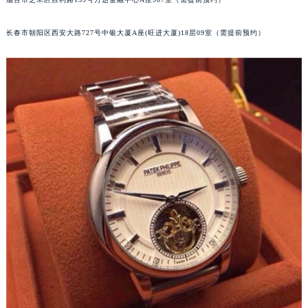
山西省阳泉市郊区平阳东街与新城大道交叉口百达翡丽售后服务中心（需提前预约）
山西省运城市盐湖区河东街百达翡丽售后服务中心（需提前预约）
长春市朝阳区西安大路727号中银大厦A座(旺进大厦)18层09室（需提前预约）
山西省长治市潞州区英雄中路百达翡丽售后服务中心（需提前预约）
山西省太原市迎泽区迎泽街道解放路15号亨得利名表维修授权店3楼百达翡丽售后服务中心（需提前预约）
天津市和平区赤峰道136号天津国际金融中心26层2603室百达翡丽售后服务中心（需提前预约）
安徽省安庆市迎江区人民路百达翡丽售后服务中心（需提前预约）
安徽省蚌埠市蚌山区淮河路百达翡丽售后服务中心（需提前预约）
安徽省亳州市谯城区魏武大道百达翡丽售后服务中心（需提前预约）
安徽省池州市贵池区长江路百达翡丽售后服务中心（需提前预约）
安徽省滁州市琅琊区南谯北路百达翡丽售后服务中心（需提前预约）
安徽省阜阳市颍州区颍州北路百达翡丽售后服务中心（需提前预约）
安徽省淮北市相山区淮海路百达翡丽售后服务中心（需提前预约）
安徽省淮南市田家庵区国庆中路百达翡丽售后服务中心（需提前预约）
安徽省黄山市屯溪区黄山西路百达翡丽售后服务中心（需提前预约）
安徽省六安市金安区解放中路百达翡丽售后服务中心（需提前预约）
安徽省马鞍山市雨山区湖南西路百达翡丽售后服务中心（需提前预约）