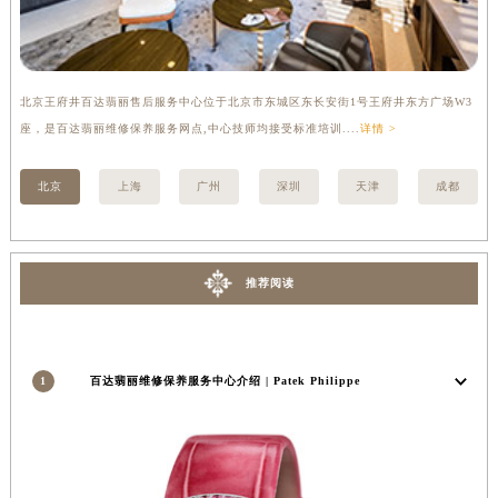
湖南省岳阳市岳阳楼区东茅岭路百达翡丽售后服务中心（需提前预约）
湖南省张家界市永定区解放路百达翡丽售后服务中心（需提前预约）
湖南省长沙市芙蓉区建湘路393号世茂环球金融中心写字楼10层1013室百达翡丽售后服务中心（需提前预约）
北京王府井百达翡丽售后服务中心位于北京市东城区东长安街1号王府井东方广场W3
上
湖南省株洲市芦淞区建设南路百达翡丽售后服务中心（需提前预约）
座，是百达翡丽维修保养服务网点,中心技师均接受标准培训....
详情 >
修
甘肃省白银市白银区北京路百达翡丽售后服务中心（需提前预约）
甘肃省定西市安定区解放路百达翡丽售后服务中心（需提前预约）
北京
上海
广州
深圳
天津
成都
甘肃省敦煌市沙州镇阳关中路百达翡丽售后服务中心（需提前预约）
甘肃省合作市人民街百达翡丽售后服务中心（需提前预约）
甘肃省嘉峪关市雄关区新华中路百达翡丽售后服务中心（需提前预约）
推荐阅读
甘肃省金昌市金川区北京路百达翡丽售后服务中心（需提前预约）
甘肃省酒泉市肃州区西大街百达翡丽售后服务中心（需提前预约）
甘肃省临夏市城南街道团结路百达翡丽售后服务中心（需提前预约）
1
百达翡丽维修保养服务中心介绍 | Patek Philippe
甘肃省陇南市武都区人民路百达翡丽售后服务中心（需提前预约）
甘肃省平凉市崆峒区西大街百达翡丽售后服务中心（需提前预约）
甘肃省庆阳市西峰区南大街百达翡丽售后服务中心（需提前预约）
甘肃省天水市秦州区民主路百达翡丽售后服务中心（需提前预约）