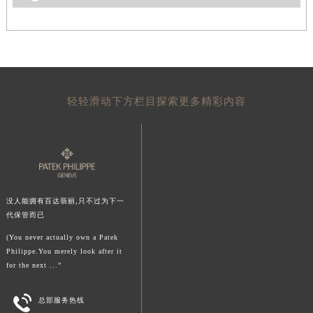
新疆维吾尔自治区塔城市塔城地区闻琴路百达翡丽售后服务中心（需提前预约）
新疆维吾尔自治区铁门关市兴疆路百达翡丽售后服务中心（需提前预约）
新疆维吾尔自治区图木舒克市图木舒克市中兴街百达翡丽售后服务中心（需提前预约）
新疆维吾尔自治区吐鲁番市高昌区文化中路文化中路百达翡丽售后服务中心（需提前预约）
新疆维吾尔自治区乌苏市乌鲁木齐北路百达翡丽售后服务中心（需提前预约）
轻轻滑动下方栏目探索更多精彩内容
新疆维吾尔自治区五家渠市长征西街百达翡丽售后服务中心（需提前预约）
新疆维吾尔自治区新星市东风路百达翡丽售后服务中心（需提前预约）
新疆维吾尔自治区伊宁市解放西路百达翡丽售后服务中心（需提前预约）
贵州省安顺市西秀区中华南路百达翡丽售后服务中心（需提前预约）
贵州省毕节市七星关区松山路百达翡丽售后服务中心（需提前预约）
没人能拥有百达翡丽,只不过为下一
贵州省六盘水市钟山区钟山大道百达翡丽售后服务中心（需提前预约）
代保管而已
贵州省黔东南苗族侗族自治州凯里市北京西路百达翡丽售后服务中心（需提前预约）
(You never actually own a Patek
贵州省黔西南布依族苗族自治州兴义市大道与桔香路交汇处百达翡丽售后服务中心（需提前预约）
Philippe.You merely look after it
for the next ...”
贵州省铜仁市碧江区民主路百达翡丽售后服务中心（需提前预约）
贵州省遵义市红花岗区共青大道与嵩山路交叉口百达翡丽售后服务中心（需提前预约）

总部服务热线
四川省阿坝州市马尔康市团结街百达翡丽售后服务中心（需提前预约）