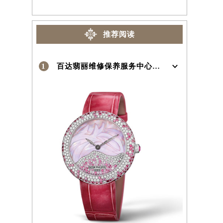
心技师均接受标准培训....
详情 >
训....
详情 
）
北京
上海
广州
深圳
天津
成都
推荐阅读
1
百达翡丽维修保养服务中心介绍 | Patek Philippe