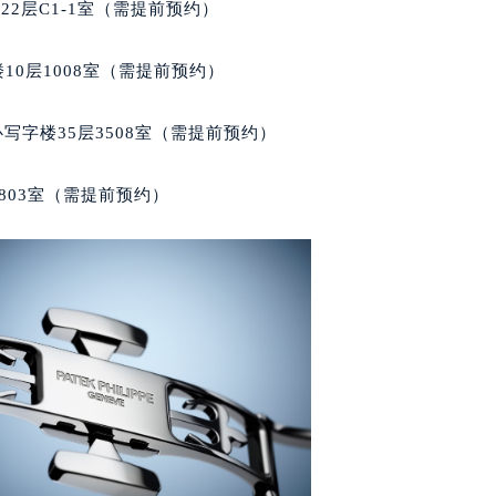
心写字楼24层2406B室（需提前预约）
5室（需提前预约）
代广场写字楼9层902室（需提前预约）
号世茂环球金融中心写字楼（芙蓉广场）10层13室（需提前预约
806室（需提前预约）
楼29层2905室（需提前预约）
表服务中心（品牌授权店）3层整层（需提前预约）
2层C1-1室（需提前预约）
表服务中心（品牌授权店）1层整层（需提前预约）
表服务中心（品牌授权店）1层整层（需提前预约）
10层1008室（需提前预约）
（CCMALL）C座17层17-B（需提前预约）
10层1015室（需提前预约）
写字楼35层3508室（需提前预约）
心T2座写字楼29层03室（需提前预约）
厦7层G室（需提前预约）
803室（需提前预约）
心C座12层1205室（需提前预约）
中心T1写字楼9层907室（需提前预约）
写字楼1座11层1104室（需提前预约）
楼16层1603室（需提前预约）
中心办公楼C座22层08室（需提前预约）