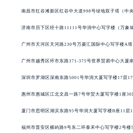
重庆市解放碑渝中区民权路28号英利
黑龙江省大庆市萨尔图区会战大街百
绍兴市越城区胜利东路379号世茂天际中心写字楼8层
黑龙江省鹤岗市向阳区红军路百达翡
黑龙江省黑河市爱辉区中央街百达翡
嘉兴市南湖区广益路705号嘉兴世界贸易中心写字楼A座
黑龙江省鸡西市鸡冠区红军路百达翡
黑龙江省佳木斯市向阳区长安路百达
南昌市红谷滩新区红谷中大道998号绿地双子塔（中央
黑龙江省牡丹江市东安区太平路百达
黑龙江省七台河市桃山区大同街百达
济南市历下区经十路11111号华润中心写字楼（万象城
黑龙江省齐齐哈尔市龙沙区龙华路百
黑龙江省双鸭山市尖山区新兴大街百
广州市天河区天河路230号万菱汇国际中心写字楼A塔
黑龙江省绥化市北林区新华街与康庄
黑龙江省伊春市伊美区通河路百达翡
广州市越秀区环市东路371-375号世界贸易中心大厦
吉林省白城市洮北区明仁南街百达翡
吉林省白山市浑江区浑江大街百达翡
深圳市罗湖区深南东路5001号华润大厦写字楼17层1
吉林省吉林市船营区河南街百达翡丽
吉林省辽源市龙山区人民大街百达翡
惠州市惠城区江北文昌一路7号华贸大厦写字楼1座30