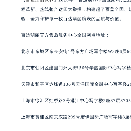
扬州市邗江区国展路29号星耀天地写字
国、规范合理、便捷
盐城市盐都区世纪大道5号盐城金融城写
泰州市海陵区永定东路399号置地商
宁波市江北区大闸南路500号来福士广
【
百达翡丽保养
】2026年，百达翡丽中国区顺利完
杭州市上城区钱江路1366号华润大厦
金华市金东区东市南街777号金华万达
程革新、热线整合这四大举措，构建起了覆盖全国、
绍兴市越城区胜利东路379号世茂天
验，全力守护每一枚百达翡丽腕表的品质与价值。
嘉兴市南湖区广益路705号嘉兴世界贸
南昌市红谷滩新区红谷中大道998号
百达翡丽官方售后服务中心全国网点地址：
济南市历下区经十路11111号华润中
广州市天河区天河路230号万菱汇国
北京市东城区东长安街1号东方广场写字楼W3座6层6
广州市越秀区环市东路371-375号
深圳市罗湖区深南东路5001号华润大
北京市朝阳区建国门外大街甲6号华熙国际中心写字楼D
惠州市惠城区江北文昌一路7号华贸大
厦门市思明区湖滨东路95号华润大厦写
天津市和平区赤峰道136号天津国际金融中心写字楼26
福州市鼓楼区五四路128-1号恒力城