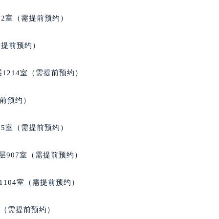
街交叉口百达翡丽售后服务中心（需提前预约）
得利名表维修授权店1楼百达翡丽售后服务中心（需提前预约）
授权店）1层整层（需提前预约）
得利名表维修授权店1楼百达翡丽售后服务中心（需提前预约）
国际中心D座11层1102室百达翡丽售后服务中心（北京总部）
座17层17-B（需提前预约）
广场W3座6层602室百达翡丽售后服务中心（需提前预约）
先天下百达翡丽售后服务中心（需提前预约）
02室（需提前预约）
特大街百达翡丽售后服务中心（需提前预约）
街百达翡丽售后服务中心（需提前预约）
需提前预约）
3号王府井百货名表维修百达翡丽售后服务中心（需提前预约）
达翡丽售后服务中心（需提前预约）
1214室（需提前预约）
霍洛街百达翡丽售后服务中心（需提前预约）
央街百达翡丽售后服务中心（需提前预约）
提前预约）
街百达翡丽售后服务中心（需提前预约）
路百达翡丽售后服务中心（需提前预约）
05室（需提前预约）
大街百达翡丽售后服务中心（需提前预约）
市光明街与额尔敦路交叉口百达翡丽售后服务中心（需提前预约
层907室（需提前预约）