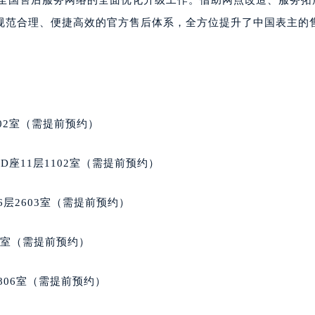
楼1号楼18层1803室（需提前预约）
高效的官方售后体系，全方位提升…
字楼1号楼16层1604室（需提前预约）
务中心东塔写字楼（华润万象城）17层1706室（需提前预约）
场办公楼20层2009室（需提前预约）
成全国售后服务网络的全面优化升级工作。借助网点改造、服务拓
写字楼A座5层503-5室（需提前预约）
广场写字楼4号楼22层2209室（需提前预约）
规范合理、便捷高效的官方售后体系，全方位提升了中国表主的
际中心写字楼8层805室（需提前预约）
易中心写字楼A座13层1304室（需提前预约）
绿地双子塔（中央广场）A1座办公楼14层07室（需提前预约）
心写字楼（万象城）15层1508室（需提前预约）
际中心写字楼A塔7层704室（需提前预约）
02室（需提前预约）
世界贸易中心大厦南塔写字楼15层07室（需提前预约）
厦写字楼17层1701室（需提前预约）
座11层1102室（需提前预约）
厦写字楼1座30层05室（需提前预约）
字楼B座11层1104室（需提前预约）
层2603室（需提前预约）
写字楼15层03室（需提前预约）