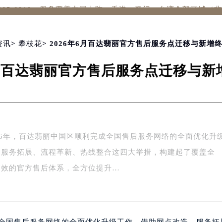
务网络优化升级公告
务热线：400-805-0910
805-0910，服务覆盖中国大陆、香港、澳门、台湾全部区域（非大
新网点地址：
资讯
>
攀枝花
> 2026年6月百达翡丽官方售后服务点迁移与新增
国际中心写字楼D座11层1102室（北京总部）（需提前预约）
6月百达翡丽官方售后服务点迁移与
字楼W3座6层602室（需提前预约）
融中心写字楼26层2603室（需提前预约）
2座37层3705室（需提前预约）
际广场写字楼8层806室（需提前预约）
南京中心写字楼22层C1-1室（需提前预约）
26年，百达翡丽中国区顺利完成全国售后服务网络的全面优化升
中心写字楼5号楼10层1008室（需提前预约）
、服务拓展、流程革新、热线整合这四大举措，构建起了覆盖全
FC国际金融中心写字楼35层3508室（需提前预约）