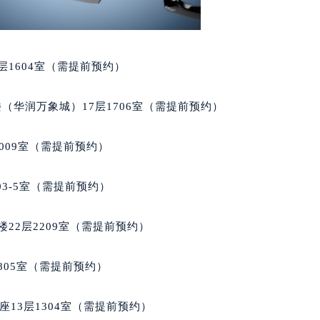
大厦38层09室（需提前预约）
楼1224室（需提前预约）
大厦B座12楼03室（需提前预约）
心写字楼A座7楼709室（需提前预约）
2层04室（需提前预约）
心A座907室（需提前预约）
A座(旺进大厦)18层09室（需提前预约）
国际金融中心14楼14D（需提前预约）
层1604室（需提前预约）
广场写字楼10层06室（需提前预约）
心写字楼B座13层07室（需提前预约）
（华润万象城）17层1706室（需提前预约）
安国际中心E座6楼10室（需提前预约）
B座17层1707室（需提前预约）
009室（需提前预约）
写字楼A座10层1002室（需提前预约）
心东1幢20楼2002室（需提前预约）
03-5室（需提前预约）
街70号华润万象城写字楼（鄂尔多斯大厦）23层2326室（需
州中心写字楼21层2102室（需提前预约）
22层2209室（需提前预约）