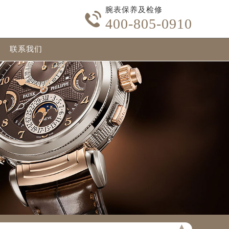
腕表保养及检修

400-805-0910
联系我们