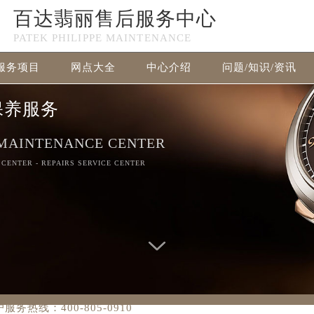
百达翡丽售后服务中心
PATEK PHILIPPE MAINTENANCE
服务项目
网点大全
中心介绍
问题/知识/资讯
百达翡丽售后维修服务中心竭诚为您服务！
翡丽售后服务中心
保养服务
 MAINTENANCE CENTER
 CENTER - REPAIRS SERVICE CENTER