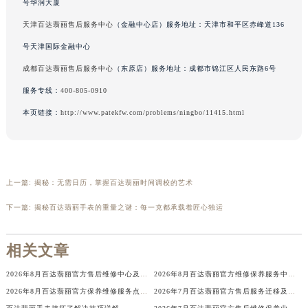
号华润大厦
辽宁省本溪市平山区胜利路百达翡丽售后服务中心（需提前预约）
天津百达翡丽售后服务中心
（金融中心店）服务地址：天津市和平区赤峰道136
辽宁省朝阳市双塔区新华路百达翡丽售后服务中心（需提前预约）
号天津国际金融中心
辽宁省丹东市振兴区七经街百达翡丽售后服务中心（需提前预约）
成都百达翡丽售后服务中心
（东原店）服务地址：成都市锦江区人民东路6号
辽宁省抚顺市新抚区东一路百达翡丽售后服务中心（需提前预约）
辽宁省阜新市海州区解放大街百达翡丽售后服务中心（需提前预约）
服务专线：
400-805-0910
辽宁省葫芦岛市连山区中央路百达翡丽售后服务中心（需提前预约）
本页链接：
http://www.patekfw.com/problems/ningbo/11415.html
辽宁省锦州市古塔区中央大街百达翡丽售后服务中心（需提前预约）
辽宁省辽阳市白塔区新运大街百达翡丽售后服务中心（需提前预约）
辽宁省盘锦市兴隆台区石油大街百达翡丽售后服务中心（需提前预约）
上一篇:
揭秘：无需日历，掌握百达翡丽时间调校的艺术
辽宁省铁岭市银州区南马路百达翡丽售后服务中心（需提前预约）
辽宁省营口市站前区市府路与渤海大街交叉口百达翡丽售后服务中心（需提前预约）
下一篇:
揭秘百达翡丽手表的重量之谜：每一克都承载着匠心独运
辽宁省沈阳市沈河区中街路137号亨得利名表维修授权店1楼百达翡丽售后服务中心（需提前预约）
辽宁省沈阳市沈河区中街路83号亨得利名表维修授权店1楼百达翡丽售后服务中心（需提前预约）
相关文章
北京市朝阳区建国门外大街甲6号华熙国际中心D座11层1102室百达翡丽售后服务中心（北京总部）（需提前预约）
2026年8月百达翡丽官方售后维修中心及保养中心最终动态汇总最终确认版
2026年8月百达翡丽官方维修保养服务中心搬迁与新设点补充确认内容
北京市东城区东长安街1号王府井东方广场W3座6层602室百达翡丽售后服务中心（需提前预约）
2026年8月百达翡丽官方保养维修服务点迁移与新设网点补充最终完整版
2026年7月百达翡丽官方售后服务迁移及新设公告（最终版）
河北省保定市竞秀区朝阳北大街北国先天下百达翡丽售后服务中心（需提前预约）