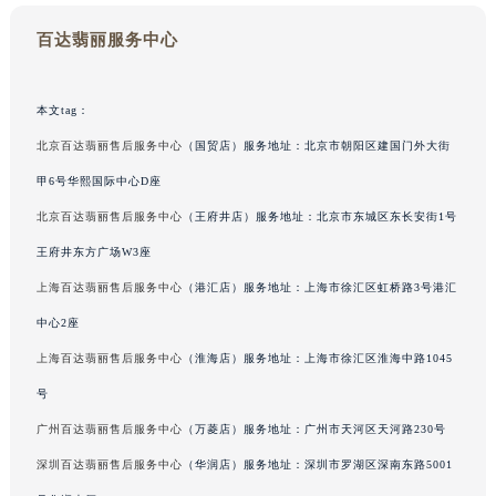
黑龙江省牡丹江市东安区太平路百达翡丽售后服务中心（需提前预约）
百达翡丽服务中心
黑龙江省七台河市桃山区大同街百达翡丽售后服务中心（需提前预约）
黑龙江省齐齐哈尔市龙沙区龙华路百达翡丽售后服务中心（需提前预约）
本文tag：
黑龙江省双鸭山市尖山区新兴大街百达翡丽售后服务中心（需提前预约）
黑龙江省绥化市北林区新华街与康庄路交叉口百达翡丽售后服务中心（需提前预约）
北京百达翡丽售后服务中心
（国贸店）服务地址：北京市朝阳区建国门外大街
黑龙江省伊春市伊美区通河路百达翡丽售后服务中心（需提前预约）
甲6号华熙国际中心D座
吉林省白城市洮北区明仁南街百达翡丽售后服务中心（需提前预约）
北京百达翡丽售后服务中心
（王府井店）服务地址：北京市东城区东长安街1号
吉林省白山市浑江区浑江大街百达翡丽售后服务中心（需提前预约）
王府井东方广场W3座
吉林省吉林市船营区河南街百达翡丽售后服务中心（需提前预约）
上海百达翡丽售后服务中心
（港汇店）服务地址：上海市徐汇区虹桥路3号港汇
吉林省辽源市龙山区人民大街百达翡丽售后服务中心（需提前预约）
中心2座
吉林省梅河口市新华街道梅河大街百达翡丽售后服务中心（需提前预约）
上海百达翡丽售后服务中心
（淮海店）服务地址：上海市徐汇区淮海中路1045
吉林省四平市铁东区紫气大路与南九经街交汇处百达翡丽售后服务中心（需提前预约）
吉林省松原市宁江区五环大街百达翡丽售后服务中心（需提前预约）
号
吉林省通化市东昌区环通乡江南大街百达翡丽售后服务中心（需提前预约）
广州百达翡丽售后服务中心
（万菱店）服务地址：广州市天河区天河路230号
吉林省延边市延吉市解放路百达翡丽售后服务中心（需提前预约）
深圳百达翡丽售后服务中心
（华润店）服务地址：深圳市罗湖区深南东路5001
辽宁省鞍山市铁东区站前街百达翡丽售后服务中心（需提前预约）