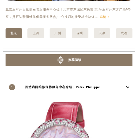
山西省朔州市朔城区怡西路与鄯阳西街交汇处百达翡丽售后服务中心（需提前预约）
北京王府井百达翡丽售后服务中心位于北京市东城区东长安街1号王府井东方广场W3
上
山西省忻州市忻府区和平东街与七一南路交叉口百达翡丽售后服务中心（需提前预约）
座，是百达翡丽维修保养服务网点,中心技师均接受标准培训....
详情 >
修
山西省阳泉市郊区平阳东街与新城大道交叉口百达翡丽售后服务中心（需提前预约）
山西省运城市盐湖区河东街百达翡丽售后服务中心（需提前预约）
北京
上海
广州
深圳
天津
成都
山西省长治市潞州区英雄中路百达翡丽售后服务中心（需提前预约）
山西省太原市迎泽区迎泽街道解放路15号亨得利名表维修授权店3楼百达翡丽售后服务中心（需提前预约）
天津市和平区赤峰道136号天津国际金融中心26层2603室百达翡丽售后服务中心（需提前预约）
推荐阅读
安徽省安庆市迎江区人民路百达翡丽售后服务中心（需提前预约）
安徽省蚌埠市蚌山区淮河路百达翡丽售后服务中心（需提前预约）
安徽省亳州市谯城区魏武大道百达翡丽售后服务中心（需提前预约）
1
百达翡丽维修保养服务中心介绍 | Patek Philippe
安徽省池州市贵池区长江路百达翡丽售后服务中心（需提前预约）
安徽省滁州市琅琊区南谯北路百达翡丽售后服务中心（需提前预约）
安徽省阜阳市颍州区颍州北路百达翡丽售后服务中心（需提前预约）
安徽省淮北市相山区淮海路百达翡丽售后服务中心（需提前预约）
安徽省淮南市田家庵区国庆中路百达翡丽售后服务中心（需提前预约）
安徽省黄山市屯溪区黄山西路百达翡丽售后服务中心（需提前预约）