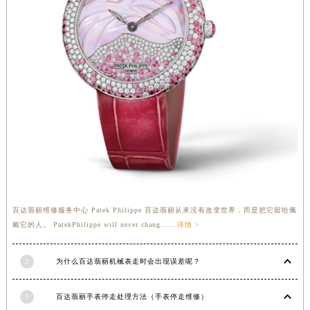
安徽省六安市金安区解放中路百达翡丽售后服务中心（需提前预约）
安徽省马鞍山市雨山区湖南西路百达翡丽售后服务中心（需提前预约）
安徽省宿州市埇桥区人民中路百达翡丽售后服务中心（需提前预约）
安徽省铜陵市铜官区石城大道百达翡丽售后服务中心（需提前预约）
安徽省芜湖市镜湖区中山路步行街百达翡丽售后服务中心（需提前预约）
安徽省宣城市宣州区叠嶂西路百达翡丽售后服务中心（需提前预约）
福建省龙岩市新罗区九一南路百达翡丽售后服务中心（需提前预约）
福建省南平市建阳区人民西路百达翡丽售后服务中心（需提前预约）
福建省宁德市蕉城区天湖东路百达翡丽售后服务中心（需提前预约）
福建省莆田市城厢区霞林街道荔华东大道百达翡丽售后服务中心（需提前预约）
福建省三明市三元区东乾二路百达翡丽售后服务中心（需提前预约）
百达翡丽维修服务中心 Patek Philippe 百达翡丽从来没有改变世界，而是把它留给佩
戴它的人。 PatekPhilippe will never chang......
详情 >
福建省漳州市龙文区步港路百达翡丽售后服务中心（需提前预约）
江苏省常州市新北区龙锦路1590号现代传媒中心5号楼10层1008室百达翡丽售后服务中心（需提前预约）
2
为什么百达翡丽机械表走时会出现误差呢？
江苏省淮安市清江浦区淮海北路百达翡丽售后服务中心（需提前预约）
江苏省连云港市海州区通灌北路百达翡丽售后服务中心（需提前预约）
3
百达翡丽手表停走处理方法（手表停走维修）
江苏省南京市秦淮区中山南路1号南京中心22层22-C1-C3室百达翡丽售后服务中心（需提前预约）