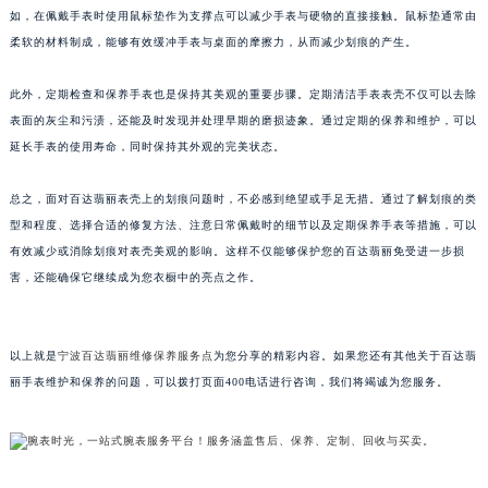
如，在佩戴手表时使用鼠标垫作为支撑点可以减少手表与硬物的直接接触。鼠标垫通常由
长春市朝阳区西安大路727号中银大厦A座(旺进大厦)18层09室（需提前预约）
柔软的材料制成，能够有效缓冲手表与桌面的摩擦力，从而减少划痕的产生。
贵阳市南明区都司高架桥路33号亨特国际金融中心14楼14D（需提前预约）
昆明市盘龙区北京路928号同德昆明广场写字楼10层06室（需提前预约）
此外，定期检查和保养手表也是保持其美观的重要步骤。定期清洁手表表壳不仅可以去除
石家庄市长安区中山东路39号勒泰中心写字楼B座13层07室（需提前预约）
表面的灰尘和污渍，还能及时发现并处理早期的磨损迹象。通过定期的保养和维护，可以
西安市碑林区南关正街88号华侨城长安国际中心E座6楼10室（需提前预约）
延长手表的使用寿命，同时保持其外观的完美状态。
海口市龙华区金贸东路5号海口华润大厦B座17层1707室（需提前预约）
总之，面对百达翡丽表壳上的划痕问题时，不必感到绝望或手足无措。通过了解划痕的类
唐山市路南区新华东道100号万达广场写字楼A座10层1002室（需提前预约）
型和程度、选择合适的修复方法、注意日常佩戴时的细节以及定期保养手表等措施，可以
台州市椒江区东海大道1800号腾达中心东1幢20楼2002室（需提前预约）
有效减少或消除划痕对表壳美观的影响。这样不仅能够保护您的百达翡丽免受进一步损
内蒙古自治区呼和浩特市玉泉区大学西街70号华润万象城写字楼（鄂尔多斯大厦）23层2326室（需提前预约）
害，还能确保它继续成为您衣橱中的亮点之作。
甘肃省兰州市七里河区西津西路16号兰州中心写字楼21层2102室（需提前预约）
重庆市解放碑渝中区民权路28号英利国际金融中心写字楼20层01室（需提前预约）
以上就是
宁波百达翡丽维修保养服务点
为您分享的精彩内容。如果您还有其他关于百达翡
黑龙江省大庆市萨尔图区会战大街百达翡丽售后服务中心（需提前预约）
丽手表维护和保养的问题，可以拨打页面400电话进行咨询，我们将竭诚为您服务。
黑龙江省鹤岗市向阳区红军路百达翡丽售后服务中心（需提前预约）
黑龙江省黑河市爱辉区中央街百达翡丽售后服务中心（需提前预约）
黑龙江省鸡西市鸡冠区红军路百达翡丽售后服务中心（需提前预约）
黑龙江省佳木斯市向阳区长安路百达翡丽售后服务中心（需提前预约）