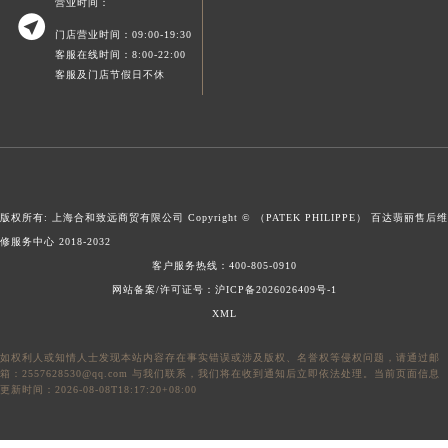
营业时间：

福建省厦门市思明区湖滨东路95号万象城华润大厦B座11层1104室百达翡丽售后服务中心（需提前预约）
门店营业时间：09:00-19:30
广东省潮州市潮安区新风路与潮汕路交汇处百达翡丽售后服务中心（需提前预约）
客服在线时间：8:00-22:00
广东省广州市天河区天河路230号万菱汇国际中心A塔7层704室百达翡丽售后服务中心（需提前预约）
客服及门店节假日不休
广东省广州市越秀区环市东路371-375号世界贸易中心大厦南塔15层1507室百达翡丽售后服务中心（需提前预约）
广东省河源市源城区越王大道百达翡丽售后服务中心（需提前预约）
广东省惠州市惠城区江北文昌一路7号华贸大厦1座30层3005室百达翡丽售后服务中心（需提前预约）
广东省江门市蓬江区广场西路百达翡丽售后服务中心（需提前预约）
广东省揭阳市榕城进贤门步行街百达翡丽售后服务中心（需提前预约）
版权所有: 上海合和致远商贸有限公司 Copyright © （PATEK PHILIPPE）
百达翡丽售后维
修服务中心
2018-2032
广东省茂名市电白区水东街道迎宾大道百达翡丽售后服务中心（需提前预约）
客户服务热线：
400-805-0910
广东省梅州市梅江区金燕大道百达翡丽售后服务中心（需提前预约）
网站备案/许可证号：沪ICP备2026026409号-1
广东省清远市清城区湖西路百达翡丽售后服务中心（需提前预约）
XML
广东省汕头市龙湖区长平路百达翡丽售后服务中心（需提前预约）
广东省汕尾市城区香洲街道园林社区翠园街百达翡丽售后服务中心（需提前预约）
如权利人或知情人士发现本站内容存在事实错误或涉及版权、名誉权等侵权问题，请通过邮
箱：2557628530@qq.com 与我们联系，我们将在收到通知后立即依法处理。当前页面信息
广东省韶关市武江区芙蓉新区与老城中心交汇处百达翡丽售后服务中心（需提前预约）
更新时间：2026-08-08T18:17:20+08:00
广东省深圳市罗湖区深南东路5001号华润大厦17层1701室百达翡丽售后服务中心（需提前预约）
广东省阳江市江城区东风一路百达翡丽售后服务中心（需提前预约）