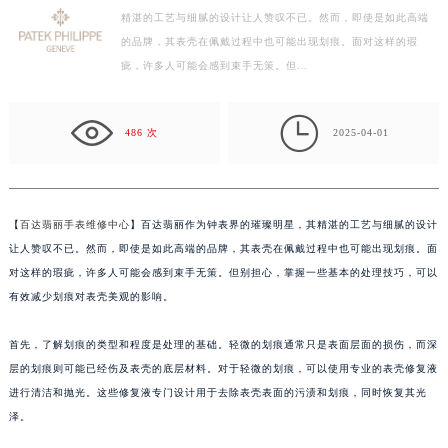
精湛的工艺与细腻的设计让人赞叹不已。然而，即使是如此高端
绍兴市越城区胜利东路379号世茂天际中心写字楼8层805室（需提前预约）
的品牌，其表壳在佩戴过程中也可能出现划痕。面对这样的瑕
嘉兴市南湖区广益路705号嘉兴世界贸易中心写字楼A座13层1304室（需提前预约）
疵，许多人可能会感到束手无策。但…
南昌市红谷滩新区红谷中大道998号绿地双子塔（中央广场）A1座办公楼14层07室（需提前预约）
济南市历下区经十路11111号华润中心写字楼（万象城）15层1508室（需提前预约）

广州市天河区天河路230号万菱汇国际中心写字楼A塔7层704室（需提前预约）
486 次
2025-04-01
广州市越秀区环市东路371-375号世界贸易中心大厦南塔写字楼15层07室（需提前预约）
深圳市罗湖区深南东路5001号华润大厦写字楼17层1701室（需提前预约）
惠州市惠城区江北文昌一路7号华贸大厦写字楼1座30层05室（需提前预约）
【
百达翡丽手表维修中心
】百达翡丽作为钟表界的璀璨明星，其精湛的工艺与细腻的设计
厦门市思明区湖滨东路95号华润大厦写字楼B座11层1104室（需提前预约）
让人赞叹不已。然而，即使是如此高端的品牌，其表壳在佩戴过程中也可能出现划痕。面
福州市鼓楼区五四路128-1号恒力城写字楼15层03室（需提前预约）
对这样的瑕疵，许多人可能会感到束手无策。但别担心，掌握一些基本的处理技巧，可以
有效减少划痕对表壳美观的影响。
成都市锦江区人民东路6号SAC东原中心写字楼24层2406B室（需提前预约）
重庆市江北区观音桥步行街2号融恒时代广场写字楼9层902室（需提前预约）
首先，了解划痕的类型和程度是处理的基础。轻微的划痕通常只是表面层面的损伤，而深
长沙市芙蓉区定王台街道建湘路393号世茂环球金融中心写字楼（芙蓉广场）10层13室（需提前预约）
层的划痕则可能已经伤及表壳的底层材料。对于轻微的划痕，可以使用专业的表壳修复液
郑州市二七区铭功路10号华润大厦写字楼29层2905室（需提前预约）
进行清洁和抛光。这些修复液专门设计用于去除表壳表面的污渍和划痕，同时恢复其光
太原市迎泽区解放路15号亨得利名表服务中心（品牌授权店）3层整层（需提前预约）
泽。
沈阳市沈河区中街路137号亨得利名表服务中心（品牌授权店）1层整层（需提前预约）