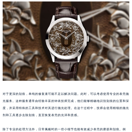
沈阳市沈河区中街路83号亨得利名表服务中心（品牌授权店）1层整层（需提前预约）
乌鲁木齐市天山区红山路26号时代广场（CCMALL）C座17层17-B（需提前预约）
温州市鹿城区锦绣路1067号置信广场10层1015室（需提前预约）
哈尔滨市道里区友谊西路600号富力中心T2座写字楼29层03室（需提前预约）
大连市中山区人民路15号国际金融大厦7层G室（需提前预约）
佛山市禅城区季华五路57号万科金融中心C座12层1205室（需提前预约）
东莞市东城街道鸿福东路1号民盈国贸中心T1写字楼9层907室（需提前预约）
无锡市梁溪区人民中路139号恒隆广场写字楼1座11层1104室（需提前预约）
南通市崇川区工农路57号圆融广场写字楼16层1603室（需提前预约）
苏州市苏州工业园区星港街199号苏州中心办公楼C座22层08室（需提前预约）
武汉市江汉区解放大道686号世界贸易大厦38层09室（需提前预约）
对于更深的划痕，单纯的修复液可能不足以解决问题。此时，可以考虑使用专业的表壳抛
南宁市青秀区金湖路59号地王大厦12楼1224室（需提前预约）
光服务。这种服务通常由经验丰富的钟表技师完成，他们能够精确地识别划痕的位置和深
合肥市蜀山区潜山路111号万象城华润大厦B座12楼03室（需提前预约）
度，并采用特殊的工具和技术对其进行抛光处理。在这个过程中，技师会使用精细的抛光
泉州市丰泽区宝洲路729号浦西万达中心写字楼A座7楼709室（需提前预约）
剂和工具逐步去除划痕，直至恢复表壳的光泽和质感。
青岛市南区山东路6号华润大厦B座22层04室（需提前预约）
除了专业的处理方法外，日常佩戴时的一些小细节也能有效减少表壳的磨损和划痕。例
烟台市芝罘区胜利路139号万达金融中心A座907室（需提前预约）