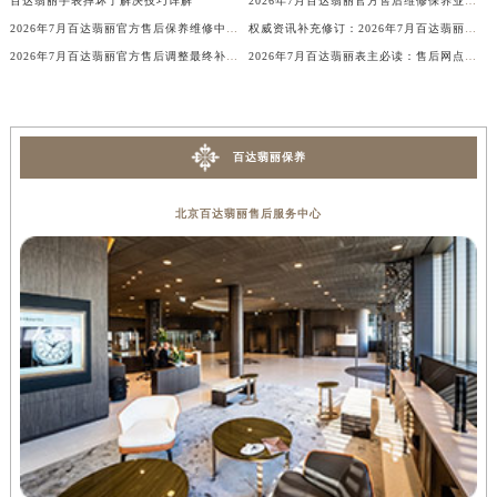
百达翡丽手表摔坏了解决技巧详解
2026年7月百达翡丽官方售后维修保养业务网点调整补充方案（迁址新开）文本正式发布
内蒙古自治区阿拉善盟市左旗土尔扈特大街百达翡丽售后服务中心（需提前预约）
2026年7月百达翡丽官方售后保养维修中心变动全记录文件正式发布
权威资讯补充修订：2026年7月百达翡丽官方售后网点迁移及新设
内蒙古自治区巴彦淖尔市临河区新华街百达翡丽售后服务中心（需提前预约）
2026年7月百达翡丽官方售后调整最终补充通知：部分网点搬迁，新店开设
2026年7月百达翡丽表主必读：售后网点迁移与新开业
内蒙古自治区包头市青山区幸福路甲3号王府井百货名表维修百达翡丽售后服务中心（需提前预约）
内蒙古自治区赤峰市红山区哈达街百达翡丽售后服务中心（需提前预约）
内蒙古自治区鄂尔多斯市东胜区伊金霍洛街百达翡丽售后服务中心（需提前预约）
百达翡丽保养
内蒙古自治区呼伦贝尔市海拉尔区中央街百达翡丽售后服务中心（需提前预约）
内蒙古自治区通辽市科尔沁区明仁大街百达翡丽售后服务中心（需提前预约）
北京百达翡丽售后服务中心
内蒙古自治区乌海市海勃湾区人民南路百达翡丽售后服务中心（需提前预约）
内蒙古自治区乌兰察布市集宁区恩和大街百达翡丽售后服务中心（需提前预约）
内蒙古自治区锡林郭勒盟市锡林浩特市光明街与额尔敦路交叉口百达翡丽售后服务中心（需提前预约）
内蒙古自治区兴安盟市乌兰浩特市兴安大街百达翡丽售后服务中心（需提前预约）
山西省大同市平城区迎宾街百达翡丽售后服务中心（需提前预约）
山西省晋城市城区黄华街百达翡丽售后服务中心（需提前预约）
山西省晋中市榆次区顺城街百达翡丽售后服务中心（需提前预约）
山西省临汾市尧都区解放路百达翡丽售后服务中心（需提前预约）
山西省吕梁市离石区永宁中路与建设街交叉口百达翡丽售后服务中心（需提前预约）