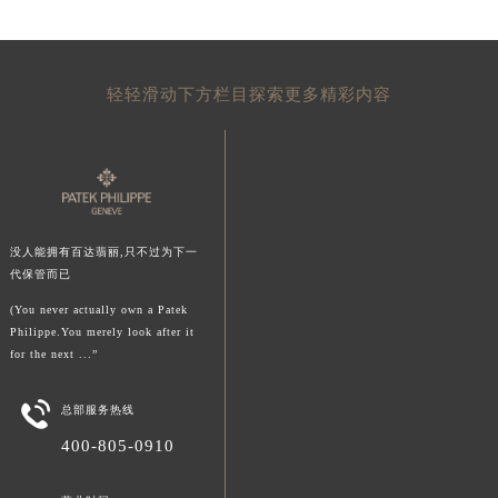
浙江省湖州市吴兴区劳动路百达翡丽售后服务中心（需提前预约）
浙江省嘉兴市南湖区广益路705号嘉兴世界贸易中心A座13层1304室百达翡丽售后服务中心（需提前预约）
浙江省金华市金东区东市南街777号金华万达广场4号楼22楼2209室百达翡丽售后服务中心（需提前预约）
轻轻滑动下方栏目探索更多精彩内容
浙江省丽水市莲都区解放街百达翡丽售后服务中心（需提前预约）
浙江省宁波市江北区大闸南路500号来福士广场办公楼20层2009室百达翡丽售后服务中心（需提前预约）
浙江省衢州市柯城区上街百达翡丽售后服务中心（需提前预约）
浙江省绍兴市越城区胜利东路379号世茂天际中心写字楼8层805室百达翡丽售后服务中心（需提前预约）
浙江省舟山市定海区解放东路百达翡丽售后服务中心（需提前预约）
没人能拥有百达翡丽,只不过为下一
澳门特别行政区大堂区议事亭前地（新马路）百达翡丽售后服务中心（需提前预约）
代保管而已
澳门特别行政区风顺堂区南湾大马路百达翡丽售后服务中心（需提前预约）
(You never actually own a Patek
澳门特别行政区花地玛堂区关闸广场百达翡丽售后服务中心（需提前预约）
Philippe.You merely look after it
for the next ...”
澳门特别行政区花王堂区大三巴商圈百达翡丽售后服务中心（需提前预约）
澳门特别行政区嘉模堂区官也街百达翡丽售后服务中心（需提前预约）

总部服务热线
澳门省路氹城市金光大道百达翡丽售后服务中心（需提前预约）
400-805-0910
澳门特别行政区望德堂区塔石广场百达翡丽售后服务中心（需提前预约）
福建省福州市鼓楼区五四路128-1号恒力城写字楼15层03室百达翡丽售后服务中心（需提前预约）