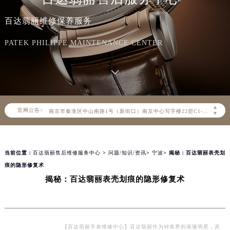
百达翡丽官方全国统一服务热线400-805-0910，服务覆盖中国大陆、香港、澳门、台湾全部区域（非大陆需加拨“+86”）
百达翡丽维修保养服务
2026年8月百达翡丽售后服务中心最新网点地址：
北京市朝阳区建国门外大街甲6号华熙国际中心写字楼D座11层1102室（北京总部）（需提前预约）
PATEK PHILIPPE MAINTENANCE CENTER
北京市东城区东长安街1号东方广场写字楼W3座6层602室（需提前预约）
天津市和平区赤峰道136号天津国际金融中心写字楼26层2603室（需提前预约）
上海市徐汇区虹桥路3号港汇中心写字楼2座37层3705室（需提前预约）
上海市黄浦区南京东路299号宏伊国际广场写字楼8层806室（需提前预约）
▲
官网公告>
南京市秦淮区中山南路1号（新街口）南京中心写字楼22层C1-1室（需提前预约）
▼
常州市新北区龙锦路1590号现代传媒中心写字楼5号楼10层1008室（需提前预约）
徐州市鼓楼区淮海东路29号苏宁广场IFC国际金融中心写字楼35层3508室（需提前预约）
当前位置：
百达翡丽售后维修服务中心
>
问题/知识/资讯
>
宁波
> 揭秘：百达翡丽表壳划
扬州市邗江区国展路29号星耀天地写字楼1号楼18层1803室（需提前预约）
痕的隐形修复术
盐城市盐都区世纪大道5号盐城金融城写字楼1号楼16层1604室（需提前预约）
揭秘：百达翡丽表壳划痕的隐形修复术
泰州市海陵区永定东路399号置地商务中心东塔写字楼（华润万象城）17层1706室（需提前预约）
宁波市江北区大闸南路500号来福士广场办公楼20层2009室（需提前预约）
杭州市上城区钱江路1366号华润大厦写字楼A座5层503-5室（需提前预约）
金华市金东区东市南街777号金华万达广场写字楼4号楼22层2209室（需提前预约）
【百达翡丽手表维修中心】百达翡丽作为钟表界的璀璨明星，其