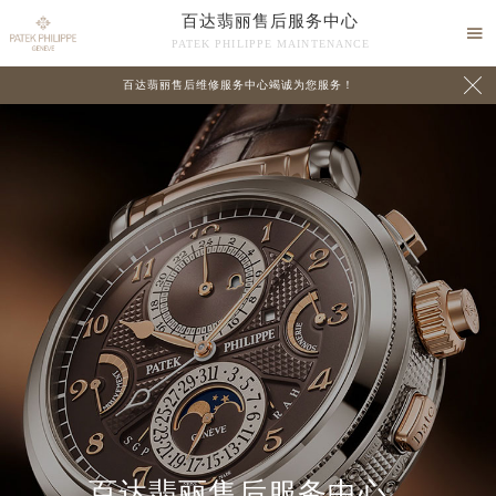
百达翡丽售后服务中心

PATEK PHILIPPE MAINTENANCE

百达翡丽售后维修服务中心竭诚为您服务！
中心介绍
联系我们
2026年8月百达翡丽中国区售后服务网络优化升级公告
百达翡丽售后服务中心
2026年8月百达翡丽全国官方售后客户服务热线：400-805-0910