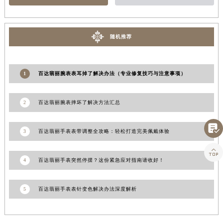
江西省鹰潭市月湖区胜利东路百达翡丽售后服务中心（需提前预约）
山东省德州市德城区东风中路百达翡丽售后服务中心（需提前预约）
随机推荐
山东省东营市东营区济南路百达翡丽售后服务中心（需提前预约）
山东省济南市历下区经十路11111号华润中心写字楼（万象城）15层1508室百达翡丽售后服务中心（需提前预约）
山东省济宁市任城区太白楼路百达翡丽售后服务中心（需提前预约）
1
百达翡丽腕表表耳掉了解决办法（专业修复技巧与注意事项）
山东省莱芜市文化南路8号银座商城名表维修一楼名表维修百达翡丽售后服务中心（需提前预约）
山东省临沂市兰山区解放路百达翡丽售后服务中心（需提前预约）
2
百达翡丽腕表摔坏了解决方法汇总
山东省日照市东港区烟台路百达翡丽售后服务中心（需提前预约）
山东省泰安市泰山区财源街道泰山大街百达翡丽售后服务中心（需提前预约）

3
百达翡丽手表表带调整全攻略：轻松打造完美佩戴体验
山东省威海市环翠区新威海路89号振华商厦一楼名表维修百达翡丽售后服务中心（需提前预约）
山东省潍坊市奎文区东风东街百达翡丽售后服务中心（需提前预约）

4
百达翡丽手表突然停摆？这份紧急应对指南请收好！
山东省枣庄市滕州市北辛路与善国路交叉口百达翡丽售后服务中心（需提前预约）
山东省淄博市张店区金晶大道百达翡丽售后服务中心（需提前预约）
5
百达翡丽手表表针变色解决办法深度解析
上海市黄浦区南京东路299号宏伊国际广场写字楼8层806室百达翡丽售后服务中心（需提前预约）
上海市徐汇区虹桥路3号港汇中心2座37层3705室百达翡丽售后服务中心（需提前预约）
浙江省杭州市上城区钱江路1366号华润大厦A座5层503-5室百达翡丽售后服务中心（需提前预约）