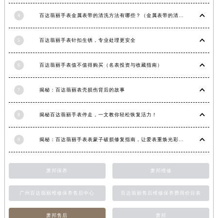
江苏省宿迁市宿城区西湖路百达翡丽售后服务中心（需提前预约）
4
百达翡丽手表金属表带的清洗方法有哪些？（金属表带的清洗）
江苏省泰州市海陵区永定东路399号置地商务中心东塔（华润万象城）17层1706室百达翡丽售后服务中心（需提前预约）
江苏省徐州市鼓楼区淮海东路29号苏宁广场IFC国际金融中心35层3508室百达翡丽售后服务中心（需提前预约）
5
百达翡丽手表针扣生锈，专业处理更安全
江苏省盐城市盐都区世纪大道5号盐城金融城写字楼1号楼16层1604室百达翡丽售后服务中心（需提前预约）
江苏省扬州市邗江区国展路29号星耀天地写字楼1号楼18层1803室百达翡丽售后服务中心（需提前预约）
6
百达翡丽手表值不值得购买（名表投资与收藏指南）
江苏省镇江市京口区中山东路百达翡丽售后服务中心（需提前预约）
7
揭秘：百达翡丽表壳损伤背后的故事
江西省抚州市临川区赣东大道百达翡丽售后服务中心（需提前预约）
江西省赣州市章贡区文清路百达翡丽售后服务中心（需提前预约）
8
揭秘百达翡丽手表停走，一文教你轻松恢复活力！
江西省吉安市吉州区井冈山大道百达翡丽售后服务中心（需提前预约）
江西省景德镇市珠山区珠山中路百达翡丽售后服务中心（需提前预约）
9
揭秘：百达翡丽手表表蒙子破损修复指南，让爱表重焕光彩！
江西省九江市浔阳区浔阳路百达翡丽售后服务中心（需提前预约）
江西省南昌市红谷滩新区红谷中大道998号绿地双子塔（中央广场）A1座办公楼14层1407室百达翡丽售后服务中心（需提前预约）
萧邦保养
萧邦维修
江西省萍乡市安源区萍安北大道与康庄路交叉口百达翡丽售后服务中心（需提前预约）
江西省上饶市信州区滨江西路百达翡丽售后服务中心（需提前预约）
广州百达翡丽维修保养售后中心
百达翡丽售后维修保养费用价目表
江西省新余市渝水区北湖西路百达翡丽售后服务中心（需提前预约）
江西省宜春市袁州区中山中路百达翡丽售后服务中心（需提前预约）
萧邦售后
萧邦