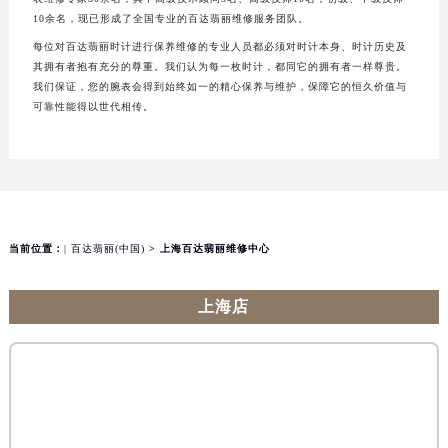
10余名，现已形成了全国专业的百达翡丽维修服务团队。
每位对百达翡丽时计进行保养维修的专业人员都必须对时计本身、时计历史及
其拥有者抱有充分的尊重。我们认为每一枚时计，都同它的拥有者一样尊贵。
我们保证，您的腕表会得到始终如一的精心保养与维护，保障它的恒久价值与
可靠性能得以世代相传。
当前位置：
| 百达翡丽(中国)
> 上海百达翡丽维修中心
上海店