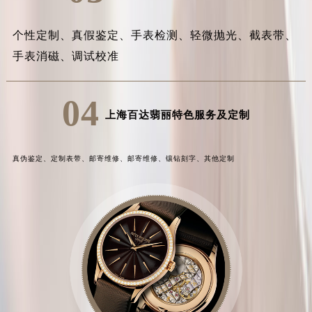
个性定制、
真假鉴定、
手表检测、
轻微抛光、
截表带、
手表消磁、
调试校准
04
上海百达翡丽特色服务及定制
真伪鉴定、
定制表带、
邮寄维修、
邮寄维修、
镶钻刻字、
其他定制