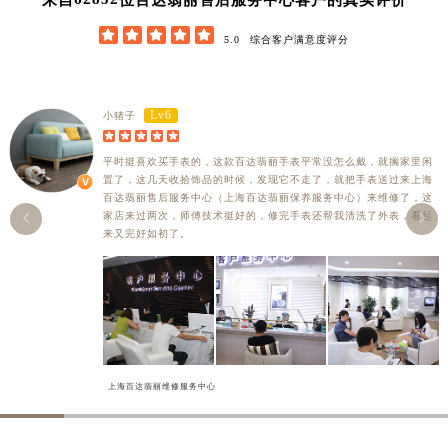





5.0
综合客户满意度评分
Lv6
小猪子





平时挺喜欢买手表的，这款百达翡丽手表平常没怎么戴，就搁家里闲
置了，这几天收拾饰品的时候，发现它不走了，就把手表送过来上海
百达翡丽售后服务中心（上海百达翡丽保养服务中心）来维修了，这
家店来过两次，师傅技术挺好的，修完手表还帮我清洗了外表，看起


来又完好如初了。
上海百达翡丽维修服务中心