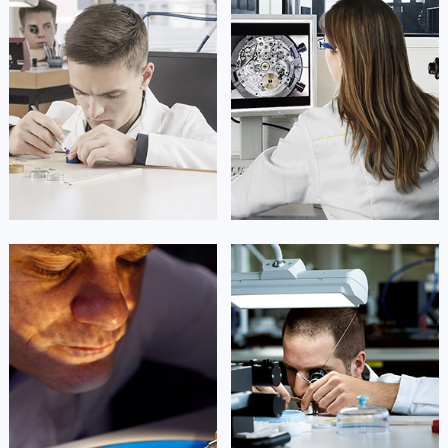
凯罗尔·切尔西
达芙妮·克劳迪娅
资深百达翡丽技师
资深百达翡丽技师
是百达翡丽售后服务中心
是百达翡丽售后服务中心
(百达翡丽保养中心)
(百达翡丽保养中心)
的高级技师之一
的高级技师之一
Beijing Patek Philippe Maintain
Shanghai Patek Philippe Maintain
center
center