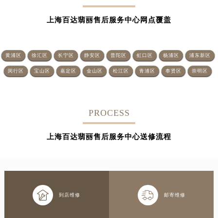
上海百达翡丽售后服务中心网点覆盖
黄浦区
徐汇区
长宁区
静安区
普陀区
虹口区
杨浦区
浦东新区
闵行区
宝山区
嘉定区
金山区
松江区
青浦区
奉贤区
崇明区
PROCESS
上海百达翡丽售后服务中心送修流程


到店维修
邮寄维修