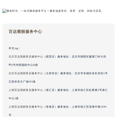
翡丽手表维护和保养的问题，可以拨打页面400电话进行咨询，我们将竭诚为您服务。
内蒙古自治区呼和浩特市玉泉区大学西街70号华润万象城写字楼（鄂尔多斯大厦）23层2326室（需提前预约）
甘肃省兰州市七里河区西津西路16号兰州中心写字楼21层2102室（需提前预约）
重庆市解放碑渝中区民权路28号英利国际金融中心写字楼20层01室（需提前预约）
黑龙江省大庆市萨尔图区会战大街百达翡丽售后服务中心（需提前预约）
黑龙江省鹤岗市向阳区红军路百达翡丽售后服务中心（需提前预约）
百达翡丽服务中心
黑龙江省黑河市爱辉区中央街百达翡丽售后服务中心（需提前预约）
黑龙江省鸡西市鸡冠区红军路百达翡丽售后服务中心（需提前预约）
本文tag：
黑龙江省佳木斯市向阳区长安路百达翡丽售后服务中心（需提前预约）
黑龙江省牡丹江市东安区太平路百达翡丽售后服务中心（需提前预约）
北京百达翡丽售后服务中心
（国贸店）服务地址：北京市朝阳区建国门外大街
黑龙江省七台河市桃山区大同街百达翡丽售后服务中心（需提前预约）
甲6号华熙国际中心D座
黑龙江省齐齐哈尔市龙沙区龙华路百达翡丽售后服务中心（需提前预约）
北京百达翡丽售后服务中心
（王府井店）服务地址：北京市东城区东长安街1号
黑龙江省双鸭山市尖山区新兴大街百达翡丽售后服务中心（需提前预约）
王府井东方广场W3座
黑龙江省绥化市北林区新华街与康庄路交叉口百达翡丽售后服务中心（需提前预约）
上海百达翡丽售后服务中心
（港汇店）服务地址：上海市徐汇区虹桥路3号港汇
黑龙江省伊春市伊美区通河路百达翡丽售后服务中心（需提前预约）
中心2座
吉林省白城市洮北区明仁南街百达翡丽售后服务中心（需提前预约）
上海百达翡丽售后服务中心
（淮海店）服务地址：上海市徐汇区淮海中路1045
吉林省白山市浑江区浑江大街百达翡丽售后服务中心（需提前预约）