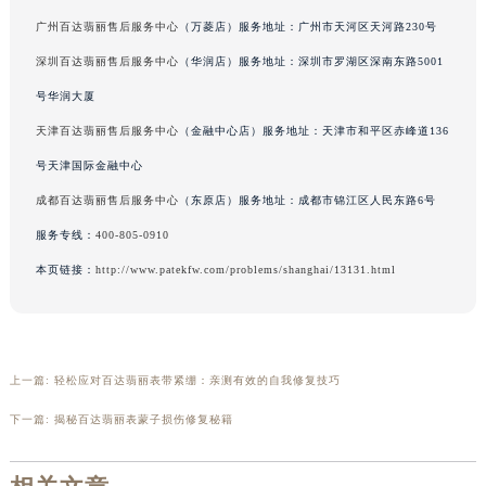
吉林省吉林市船营区河南街百达翡丽售后服务中心（需提前预约）
号
吉林省辽源市龙山区人民大街百达翡丽售后服务中心（需提前预约）
广州百达翡丽售后服务中心
（万菱店）服务地址：广州市天河区天河路230号
吉林省梅河口市新华街道梅河大街百达翡丽售后服务中心（需提前预约）
深圳百达翡丽售后服务中心
（华润店）服务地址：深圳市罗湖区深南东路5001
吉林省四平市铁东区紫气大路与南九经街交汇处百达翡丽售后服务中心（需提前预约）
号华润大厦
吉林省松原市宁江区五环大街百达翡丽售后服务中心（需提前预约）
天津百达翡丽售后服务中心
（金融中心店）服务地址：天津市和平区赤峰道136
吉林省通化市东昌区环通乡江南大街百达翡丽售后服务中心（需提前预约）
号天津国际金融中心
吉林省延边市延吉市解放路百达翡丽售后服务中心（需提前预约）
成都百达翡丽售后服务中心
（东原店）服务地址：成都市锦江区人民东路6号
辽宁省鞍山市铁东区站前街百达翡丽售后服务中心（需提前预约）
辽宁省本溪市平山区胜利路百达翡丽售后服务中心（需提前预约）
服务专线：
400-805-0910
辽宁省朝阳市双塔区新华路百达翡丽售后服务中心（需提前预约）
本页链接：
http://www.patekfw.com/problems/shanghai/13131.html
辽宁省丹东市振兴区七经街百达翡丽售后服务中心（需提前预约）
辽宁省抚顺市新抚区东一路百达翡丽售后服务中心（需提前预约）
辽宁省阜新市海州区解放大街百达翡丽售后服务中心（需提前预约）
上一篇:
轻松应对百达翡丽表带紧绷：亲测有效的自我修复技巧
辽宁省葫芦岛市连山区中央路百达翡丽售后服务中心（需提前预约）
辽宁省锦州市古塔区中央大街百达翡丽售后服务中心（需提前预约）
下一篇:
揭秘百达翡丽表蒙子损伤修复秘籍
辽宁省辽阳市白塔区新运大街百达翡丽售后服务中心（需提前预约）