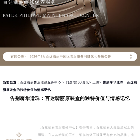
百达翡丽维修保养服务
PATEK PHILIPPE MAINTENANCE CENTER
2026年8月百达翡丽中国区售后服务网络优化升级公告
▲
官网公告>
▼
2026年8月百达翡丽全国官方售后客户服务热线：400-805-0910
百达翡丽官方全国统一服务热线400-805-0910，服务覆盖中国大陆、香港、澳门、台湾全部区域（非大陆需加拨“+86”）
2026年8月百达翡丽售后服务中心最新网点地址：
当前位置：
百达翡丽售后维修服务中心
>
问题/知识/资讯
>
上海
> 告别奢华遗珠：百达翡
北京市朝阳区建国门外大街甲6号华熙国际中心写字楼D座11层1102室（北京总部）（需提前预约）
丽原装盒的独特价值与情感记忆
北京市东城区东长安街1号东方广场写字楼W3座6层602室（需提前预约）
告别奢华遗珠：百达翡丽原装盒的独特价值与情感记忆
天津市和平区赤峰道136号天津国际金融中心写字楼26层2603室（需提前预约）
上海市徐汇区虹桥路3号港汇中心写字楼2座37层3705室（需提前预约）
上海市黄浦区南京东路299号宏伊国际广场写字楼8层806室（需提前预约）
【百达翡丽售后维修中心】在钟表界，百达翡丽无疑是皇冠上的
南京市秦淮区中山南路1号（新街口）南京中心写字楼22层C1-1室（需提前预约）