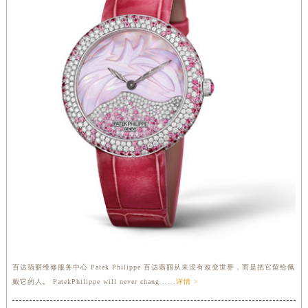
安徽省蚌埠市蚌山区淮河路百达翡丽售后服务中心（需提前预约）
安徽省亳州市谯城区魏武大道百达翡丽售后服务中心（需提前预约）
安徽省池州市贵池区长江路百达翡丽售后服务中心（需提前预约）
安徽省滁州市琅琊区南谯北路百达翡丽售后服务中心（需提前预约）
安徽省阜阳市颍州区颍州北路百达翡丽售后服务中心（需提前预约）
安徽省淮北市相山区淮海路百达翡丽售后服务中心（需提前预约）
安徽省淮南市田家庵区国庆中路百达翡丽售后服务中心（需提前预约）
安徽省黄山市屯溪区黄山西路百达翡丽售后服务中心（需提前预约）
安徽省六安市金安区解放中路百达翡丽售后服务中心（需提前预约）
安徽省马鞍山市雨山区湖南西路百达翡丽售后服务中心（需提前预约）
安徽省宿州市埇桥区人民中路百达翡丽售后服务中心（需提前预约）
安徽省铜陵市铜官区石城大道百达翡丽售后服务中心（需提前预约）
安徽省芜湖市镜湖区中山路步行街百达翡丽售后服务中心（需提前预约）
安徽省宣城市宣州区叠嶂西路百达翡丽售后服务中心（需提前预约）
福建省龙岩市新罗区九一南路百达翡丽售后服务中心（需提前预约）
百达翡丽维修服务中心 Patek Philippe 百达翡丽从来没有改变世界，而是把它留给佩
戴它的人。 PatekPhilippe will never chang......
详情 >
福建省南平市建阳区人民西路百达翡丽售后服务中心（需提前预约）