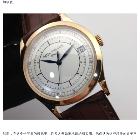
是手表的容器，更是个人品味和身份的象征。在某种程度上，这些盒子甚至比手表本身更
厦门市思明区湖滨东路95号华润大厦写字楼B座11层1104室（需提前预约）
加珍贵。
福州市鼓楼区五四路128-1号恒力城写字楼15层03室（需提前预约）
成都市锦江区人民东路6号SAC东原中心写字楼24层2406B室（需提前预约）
重庆市江北区观音桥步行街2号融恒时代广场写字楼9层902室（需提前预约）
长沙市芙蓉区定王台街道建湘路393号世茂环球金融中心写字楼（芙蓉广场）10层13室（需提前预约）
郑州市二七区铭功路10号华润大厦写字楼29层2905室（需提前预约）
太原市迎泽区解放路15号亨得利名表服务中心（品牌授权店）3层整层（需提前预约）
沈阳市沈河区中街路137号亨得利名表服务中心（品牌授权店）1层整层（需提前预约）
沈阳市沈河区中街路83号亨得利名表服务中心（品牌授权店）1层整层（需提前预约）
乌鲁木齐市天山区红山路26号时代广场（CCMALL）C座17层17-B（需提前预约）
温州市鹿城区锦绣路1067号置信广场10层1015室（需提前预约）
哈尔滨市道里区友谊西路600号富力中心T2座写字楼29层03室（需提前预约）
大连市中山区人民路15号国际金融大厦7层G室（需提前预约）
佛山市禅城区季华五路57号万科金融中心C座12层1205室（需提前预约）
东莞市东城街道鸿福东路1号民盈国贸中心T1写字楼9层907室（需提前预约）
无锡市梁溪区人民中路139号恒隆广场写字楼1座11层1104室（需提前预约）