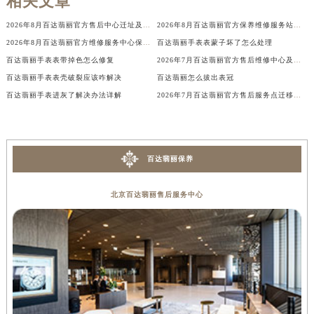
辽宁省盘锦市兴隆台区石油大街百达翡丽售后服务中心（需提前预约）
相关文章
辽宁省铁岭市银州区南马路百达翡丽售后服务中心（需提前预约）
2026年8月百达翡丽官方售后中心迁址及新增网点补充快速参考
2026年8月百达翡丽官方保养维修服务站点迁移及新设总览详细说明文件定稿
辽宁省营口市站前区市府路与渤海大街交叉口百达翡丽售后服务中心（需提前预约）
2026年8月百达翡丽官方维修服务中心保养点搬迁及新设补充详情文件正式定稿
百达翡丽手表表蒙子坏了怎么处理
辽宁省沈阳市沈河区中街路137号亨得利名表维修授权店1楼百达翡丽售后服务中心（需提前预约）
百达翡丽手表表带掉色怎么修复
2026年7月百达翡丽官方售后维修中心及保养中心迁址新增全记录
辽宁省沈阳市沈河区中街路83号亨得利名表维修授权店1楼百达翡丽售后服务中心（需提前预约）
百达翡丽手表表壳破裂应该咋解决
百达翡丽怎么拔出表冠
北京市朝阳区建国门外大街甲6号华熙国际中心D座11层1102室百达翡丽售后服务中心（北京总部）（需提前预约）
百达翡丽手表进灰了解决办法详解
2026年7月百达翡丽官方售后服务点迁移与新设最终确认公告
北京市东城区东长安街1号王府井东方广场W3座6层602室百达翡丽售后服务中心（需提前预约）
河北省保定市竞秀区朝阳北大街北国先天下百达翡丽售后服务中心（需提前预约）
内蒙古自治区阿拉善盟市左旗土尔扈特大街百达翡丽售后服务中心（需提前预约）
百达翡丽保养
内蒙古自治区巴彦淖尔市临河区新华街百达翡丽售后服务中心（需提前预约）
内蒙古自治区包头市青山区幸福路甲3号王府井百货名表维修百达翡丽售后服务中心（需提前预约）
北京百达翡丽售后服务中心
内蒙古自治区赤峰市红山区哈达街百达翡丽售后服务中心（需提前预约）
内蒙古自治区鄂尔多斯市东胜区伊金霍洛街百达翡丽售后服务中心（需提前预约）
内蒙古自治区呼伦贝尔市海拉尔区中央街百达翡丽售后服务中心（需提前预约）
内蒙古自治区通辽市科尔沁区明仁大街百达翡丽售后服务中心（需提前预约）
内蒙古自治区乌海市海勃湾区人民南路百达翡丽售后服务中心（需提前预约）