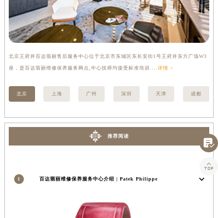
内蒙古自治区乌兰察布市集宁区恩和大街百达翡丽售后服务中心（需提前预约）
内蒙古自治区锡林郭勒盟市锡林浩特市光明街与额尔敦路交叉口百达翡丽售后服务中心（需提前预约）
内蒙古自治区兴安盟市乌兰浩特市兴安大街百达翡丽售后服务中心（需提前预约）
山西省大同市平城区迎宾街百达翡丽售后服务中心（需提前预约）
山西省晋城市城区黄华街百达翡丽售后服务中心（需提前预约）
北京王府井百达翡丽售后服务中心位于北京市东城区东长安街1号王府井东方广场W3
上
山西省晋中市榆次区顺城街百达翡丽售后服务中心（需提前预约）
座，是百达翡丽维修保养服务网点,中心技师均接受标准培训....
详情 >
修
山西省临汾市尧都区解放路百达翡丽售后服务中心（需提前预约）
山西省吕梁市离石区永宁中路与建设街交叉口百达翡丽售后服务中心（需提前预约）
北京
上海
广州
深圳
天津
成都
山西省朔州市朔城区怡西路与鄯阳西街交汇处百达翡丽售后服务中心（需提前预约）
山西省忻州市忻府区和平东街与七一南路交叉口百达翡丽售后服务中心（需提前预约）

山西省阳泉市郊区平阳东街与新城大道交叉口百达翡丽售后服务中心（需提前预约）
推荐阅读
山西省运城市盐湖区河东街百达翡丽售后服务中心（需提前预约）

山西省长治市潞州区英雄中路百达翡丽售后服务中心（需提前预约）
山西省太原市迎泽区迎泽街道解放路15号亨得利名表维修授权店3楼百达翡丽售后服务中心（需提前预约）
1
百达翡丽维修保养服务中心介绍 | Patek Philippe
天津市和平区赤峰道136号天津国际金融中心26层2603室百达翡丽售后服务中心（需提前预约）
安徽省安庆市迎江区人民路百达翡丽售后服务中心（需提前预约）