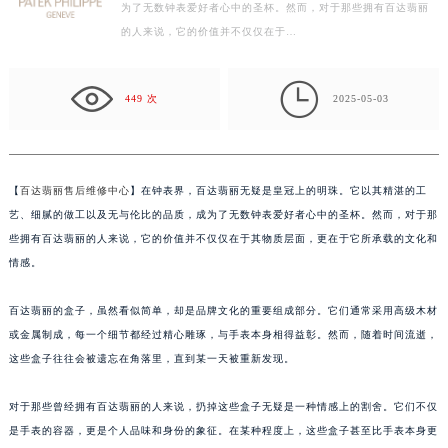
明珠。它以其精湛的工艺、细腻的做工以及无与伦比的品质，成
常州市新北区龙锦路1590号现代传媒中心写字楼5号楼10层1008室（需提前预约）
为了无数钟表爱好者心中的圣杯。然而，对于那些拥有百达翡丽
徐州市鼓楼区淮海东路29号苏宁广场IFC国际金融中心写字楼35层3508室（需提前预约）
的人来说，它的价值并不仅仅在于…
扬州市邗江区国展路29号星耀天地写字楼1号楼18层1803室（需提前预约）
盐城市盐都区世纪大道5号盐城金融城写字楼1号楼16层1604室（需提前预约）

449 次
2025-05-03
泰州市海陵区永定东路399号置地商务中心东塔写字楼（华润万象城）17层1706室（需提前预约）
宁波市江北区大闸南路500号来福士广场办公楼20层2009室（需提前预约）
杭州市上城区钱江路1366号华润大厦写字楼A座5层503-5室（需提前预约）
金华市金东区东市南街777号金华万达广场写字楼4号楼22层2209室（需提前预约）
【
百达翡丽售后维修中心
】在钟表界，百达翡丽无疑是皇冠上的明珠。它以其精湛的工
艺、细腻的做工以及无与伦比的品质，成为了无数钟表爱好者心中的圣杯。然而，对于那
绍兴市越城区胜利东路379号世茂天际中心写字楼8层805室（需提前预约）
些拥有百达翡丽的人来说，它的价值并不仅仅在于其物质层面，更在于它所承载的文化和
嘉兴市南湖区广益路705号嘉兴世界贸易中心写字楼A座13层1304室（需提前预约）
情感。
南昌市红谷滩新区红谷中大道998号绿地双子塔（中央广场）A1座办公楼14层07室（需提前预约）
济南市历下区经十路11111号华润中心写字楼（万象城）15层1508室（需提前预约）
百达翡丽的盒子，虽然看似简单，却是品牌文化的重要组成部分。它们通常采用高级木材
广州市天河区天河路230号万菱汇国际中心写字楼A塔7层704室（需提前预约）
或金属制成，每一个细节都经过精心雕琢，与手表本身相得益彰。然而，随着时间流逝，
广州市越秀区环市东路371-375号世界贸易中心大厦南塔写字楼15层07室（需提前预约）
这些盒子往往会被遗忘在角落里，直到某一天被重新发现。
深圳市罗湖区深南东路5001号华润大厦写字楼17层1701室（需提前预约）
对于那些曾经拥有百达翡丽的人来说，扔掉这些盒子无疑是一种情感上的割舍。它们不仅
惠州市惠城区江北文昌一路7号华贸大厦写字楼1座30层05室（需提前预约）