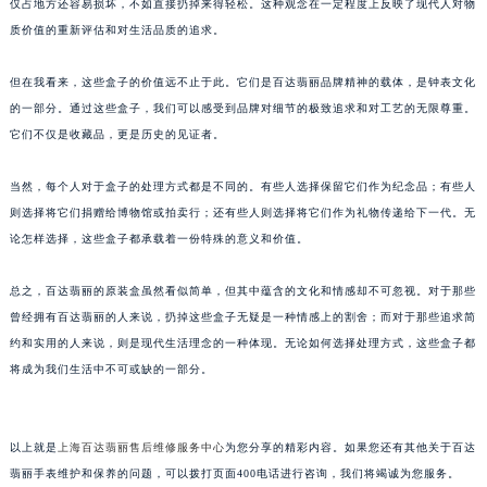
然而，在这个快节奏的时代里，许多人开始追求简约和实用。他们认为这些精美的盒子不
南通市崇川区工农路57号圆融广场写字楼16层1603室（需提前预约）
仅占地方还容易损坏，不如直接扔掉来得轻松。这种观念在一定程度上反映了现代人对物
苏州市苏州工业园区星港街199号苏州中心办公楼C座22层08室（需提前预约）
质价值的重新评估和对生活品质的追求。
武汉市江汉区解放大道686号世界贸易大厦38层09室（需提前预约）
但在我看来，这些盒子的价值远不止于此。它们是百达翡丽品牌精神的载体，是钟表文化
南宁市青秀区金湖路59号地王大厦12楼1224室（需提前预约）
的一部分。通过这些盒子，我们可以感受到品牌对细节的极致追求和对工艺的无限尊重。
合肥市蜀山区潜山路111号万象城华润大厦B座12楼03室（需提前预约）
它们不仅是收藏品，更是历史的见证者。
泉州市丰泽区宝洲路729号浦西万达中心写字楼A座7楼709室（需提前预约）
青岛市南区山东路6号华润大厦B座22层04室（需提前预约）
当然，每个人对于盒子的处理方式都是不同的。有些人选择保留它们作为纪念品；有些人
烟台市芝罘区胜利路139号万达金融中心A座907室（需提前预约）
则选择将它们捐赠给博物馆或拍卖行；还有些人则选择将它们作为礼物传递给下一代。无
长春市朝阳区西安大路727号中银大厦A座(旺进大厦)18层09室（需提前预约）
论怎样选择，这些盒子都承载着一份特殊的意义和价值。
贵阳市南明区都司高架桥路33号亨特国际金融中心14楼14D（需提前预约）
总之，百达翡丽的原装盒虽然看似简单，但其中蕴含的文化和情感却不可忽视。对于那些
昆明市盘龙区北京路928号同德昆明广场写字楼10层06室（需提前预约）
曾经拥有百达翡丽的人来说，扔掉这些盒子无疑是一种情感上的割舍；而对于那些追求简
石家庄市长安区中山东路39号勒泰中心写字楼B座13层07室（需提前预约）
约和实用的人来说，则是现代生活理念的一种体现。无论如何选择处理方式，这些盒子都
西安市碑林区南关正街88号华侨城长安国际中心E座6楼10室（需提前预约）
将成为我们生活中不可或缺的一部分。
海口市龙华区金贸东路5号海口华润大厦B座17层1707室（需提前预约）
唐山市路南区新华东道100号万达广场写字楼A座10层1002室（需提前预约）
以上就是
上海百达翡丽售后维修服务中心
为您分享的精彩内容。如果您还有其他关于百达
台州市椒江区东海大道1800号腾达中心东1幢20楼2002室（需提前预约）