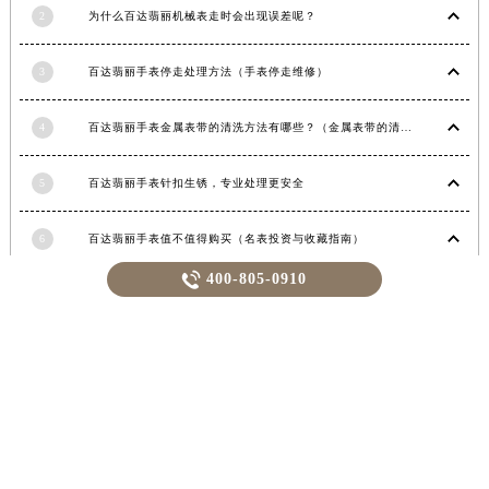
福建省宁德市蕉城区天湖东路百达翡丽售后服务中心（需提前预约）
2
为什么百达翡丽机械表走时会出现误差呢？
福建省莆田市城厢区霞林街道荔华东大道百达翡丽售后服务中心（需提前预约）
福建省三明市三元区东乾二路百达翡丽售后服务中心（需提前预约）
3
百达翡丽手表停走处理方法（手表停走维修）
福建省漳州市龙文区步港路百达翡丽售后服务中心（需提前预约）
江苏省常州市新北区龙锦路1590号现代传媒中心5号楼10层1008室百达翡丽售后服务中心（需提前预约）
4
百达翡丽手表金属表带的清洗方法有哪些？（金属表带的清洗）
江苏省淮安市清江浦区淮海北路百达翡丽售后服务中心（需提前预约）
江苏省连云港市海州区通灌北路百达翡丽售后服务中心（需提前预约）
5
百达翡丽手表针扣生锈，专业处理更安全
江苏省南京市秦淮区中山南路1号南京中心22层22-C1-C3室百达翡丽售后服务中心（需提前预约）
江苏省宿迁市宿城区西湖路百达翡丽售后服务中心（需提前预约）
6
百达翡丽手表值不值得购买（名表投资与收藏指南）

400-805-0910
江苏省泰州市海陵区永定东路399号置地商务中心东塔（华润万象城）17层1706室百达翡丽售后服务中心（需提前预约）
7
揭秘：百达翡丽表壳损伤背后的故事
江苏省徐州市鼓楼区淮海东路29号苏宁广场IFC国际金融中心35层3508室百达翡丽售后服务中心（需提前预约）
江苏省盐城市盐都区世纪大道5号盐城金融城写字楼1号楼16层1604室百达翡丽售后服务中心（需提前预约）
8
揭秘百达翡丽手表停走，一文教你轻松恢复活力！
江苏省扬州市邗江区国展路29号星耀天地写字楼1号楼18层1803室百达翡丽售后服务中心（需提前预约）
江苏省镇江市京口区中山东路百达翡丽售后服务中心（需提前预约）
9
揭秘：百达翡丽手表表蒙子破损修复指南，让爱表重焕光彩！
江西省抚州市临川区赣东大道百达翡丽售后服务中心（需提前预约）
江西省赣州市章贡区文清路百达翡丽售后服务中心（需提前预约）