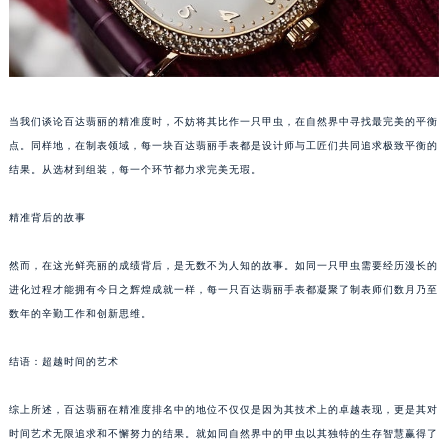
苏州市苏州工业园区星港街199号苏州中心办公楼C座22层08室（需提前预约）
武汉市江汉区解放大道686号世界贸易大厦38层09室（需提前预约）
南宁市青秀区金湖路59号地王大厦12楼1224室（需提前预约）
合肥市蜀山区潜山路111号万象城华润大厦B座12楼03室（需提前预约）
当我们谈论百达翡丽的精准度时，不妨将其比作一只甲虫，在自然界中寻找最完美的平衡
泉州市丰泽区宝洲路729号浦西万达中心写字楼A座7楼709室（需提前预约）
点。同样地，在制表领域，每一块百达翡丽手表都是设计师与工匠们共同追求极致平衡的
青岛市南区山东路6号华润大厦B座22层04室（需提前预约）
结果。从选材到组装，每一个环节都力求完美无瑕。
烟台市芝罘区胜利路139号万达金融中心A座907室（需提前预约）
长春市朝阳区西安大路727号中银大厦A座(旺进大厦)18层09室（需提前预约）
精准背后的故事
贵阳市南明区都司高架桥路33号亨特国际金融中心14楼14D（需提前预约）
然而，在这光鲜亮丽的成绩背后，是无数不为人知的故事。如同一只甲虫需要经历漫长的
昆明市盘龙区北京路928号同德昆明广场写字楼10层06室（需提前预约）
进化过程才能拥有今日之辉煌成就一样，每一只百达翡丽手表都凝聚了制表师们数月乃至
石家庄市长安区中山东路39号勒泰中心写字楼B座13层07室（需提前预约）
数年的辛勤工作和创新思维。
西安市碑林区南关正街88号华侨城长安国际中心E座6楼10室（需提前预约）
海口市龙华区金贸东路5号海口华润大厦B座17层1707室（需提前预约）
结语：超越时间的艺术
唐山市路南区新华东道100号万达广场写字楼A座10层1002室（需提前预约）
综上所述，百达翡丽在精准度排名中的地位不仅仅是因为其技术上的卓越表现，更是其对
台州市椒江区东海大道1800号腾达中心东1幢20楼2002室（需提前预约）
时间艺术无限追求和不懈努力的结果。就如同自然界中的甲虫以其独特的生存智慧赢得了
内蒙古自治区呼和浩特市玉泉区大学西街70号华润万象城写字楼（鄂尔多斯大厦）23层2326室（需提前预约）