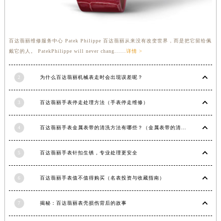
福建省莆田市城厢区霞林街道荔华东大道百达翡丽售后服务中心（需提前预约）
福建省三明市三元区东乾二路百达翡丽售后服务中心（需提前预约）
福建省漳州市龙文区步港路百达翡丽售后服务中心（需提前预约）
百达翡丽维修服务中心 Patek Philippe 百达翡丽从来没有改变世界，而是把它留给佩
江苏省常州市新北区龙锦路1590号现代传媒中心5号楼10层1008室百达翡丽售后服务中心（需提前预约）
戴它的人。 PatekPhilippe will never chang......
详情 >
江苏省淮安市清江浦区淮海北路百达翡丽售后服务中心（需提前预约）
2
为什么百达翡丽机械表走时会出现误差呢？
江苏省连云港市海州区通灌北路百达翡丽售后服务中心（需提前预约）
江苏省南京市秦淮区中山南路1号南京中心22层22-C1-C3室百达翡丽售后服务中心（需提前预约）
3
百达翡丽手表停走处理方法（手表停走维修）
江苏省宿迁市宿城区西湖路百达翡丽售后服务中心（需提前预约）
江苏省泰州市海陵区永定东路399号置地商务中心东塔（华润万象城）17层1706室百达翡丽售后服务中心（需提前预约）
4
百达翡丽手表金属表带的清洗方法有哪些？（金属表带的清洗）
江苏省徐州市鼓楼区淮海东路29号苏宁广场IFC国际金融中心35层3508室百达翡丽售后服务中心（需提前预约）
江苏省盐城市盐都区世纪大道5号盐城金融城写字楼1号楼16层1604室百达翡丽售后服务中心（需提前预约）
5
百达翡丽手表针扣生锈，专业处理更安全
江苏省扬州市邗江区国展路29号星耀天地写字楼1号楼18层1803室百达翡丽售后服务中心（需提前预约）
江苏省镇江市京口区中山东路百达翡丽售后服务中心（需提前预约）
6
百达翡丽手表值不值得购买（名表投资与收藏指南）
江西省抚州市临川区赣东大道百达翡丽售后服务中心（需提前预约）
江西省赣州市章贡区文清路百达翡丽售后服务中心（需提前预约）
7
揭秘：百达翡丽表壳损伤背后的故事
江西省吉安市吉州区井冈山大道百达翡丽售后服务中心（需提前预约）