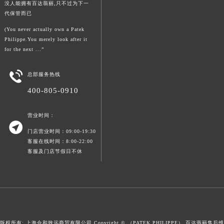
没人能拥有百达翡丽,只不过为下一
澳门特别行政区风顺堂区南湾大马路百达翡丽售后服务中心（需提前预约）
代保管而已
澳门特别行政区花地玛堂区关闸广场百达翡丽售后服务中心（需提前预约）
(You never actually own a Patek
澳门特别行政区花王堂区大三巴商圈百达翡丽售后服务中心（需提前预约）
Philippe.You merely look after it
for the next ...”
澳门特别行政区嘉模堂区官也街百达翡丽售后服务中心（需提前预约）
澳门省路氹城市金光大道百达翡丽售后服务中心（需提前预约）

总部服务热线
澳门特别行政区望德堂区塔石广场百达翡丽售后服务中心（需提前预约）
400-805-0910
福建省福州市鼓楼区五四路128-1号恒力城写字楼15层03室百达翡丽售后服务中心（需提前预约）
福建省厦门市思明区湖滨东路95号万象城华润大厦B座11层1104室百达翡丽售后服务中心（需提前预约）
营业时间：
广东省潮州市潮安区新风路与潮汕路交汇处百达翡丽售后服务中心（需提前预约）

门店营业时间：09:00-19:30
广东省广州市天河区天河路230号万菱汇国际中心A塔7层704室百达翡丽售后服务中心（需提前预约）
客服在线时间：8:00-22:00
广东省广州市越秀区环市东路371-375号世界贸易中心大厦南塔15层1507室百达翡丽售后服务中心（需提前预约）
客服及门店节假日不休
广东省河源市源城区越王大道百达翡丽售后服务中心（需提前预约）
广东省惠州市惠城区江北文昌一路7号华贸大厦1座30层3005室百达翡丽售后服务中心（需提前预约）
广东省江门市蓬江区广场西路百达翡丽售后服务中心（需提前预约）
广东省揭阳市榕城进贤门步行街百达翡丽售后服务中心（需提前预约）
广东省茂名市电白区水东街道迎宾大道百达翡丽售后服务中心（需提前预约）
版权所有: 上海合和致远商贸有限公司 Copyright © （PATEK PHILIPPE）
百达翡丽售后维