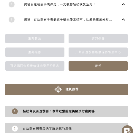
8
揭秘百达翡丽手表停走，一文教你轻松恢复活力！
江西省景德镇市珠山区珠山中路百达翡丽售后服务中心（需提前预约）
江西省九江市浔阳区浔阳路百达翡丽售后服务中心（需提前预约）
9
揭秘：百达翡丽手表表蒙子破损修复指南，让爱表重焕光彩！
江西省南昌市红谷滩新区红谷中大道998号绿地双子塔（中央广场）A1座办公楼14层1407室百达翡丽售后服务中心（需提前预约）
江西省萍乡市安源区萍安北大道与康庄路交叉口百达翡丽售后服务中心（需提前预约）
萧邦售后
萧邦保养
江西省上饶市信州区滨江西路百达翡丽售后服务中心（需提前预约）
江西省新余市渝水区北湖西路百达翡丽售后服务中心（需提前预约）
萧邦维修
广州百达翡丽维修保养售后中心
江西省宜春市袁州区中山中路百达翡丽售后服务中心（需提前预约）
江西省鹰潭市月湖区胜利东路百达翡丽售后服务中心（需提前预约）
百达翡丽售后维修保养费用价目表
萧邦
山东省德州市德城区东风中路百达翡丽售后服务中心（需提前预约）
山东省东营市东营区济南路百达翡丽售后服务中心（需提前预约）
山东省济南市历下区经十路11111号华润中心写字楼（万象城）15层1508室百达翡丽售后服务中心（需提前预约）
随机推荐
山东省济宁市任城区太白楼路百达翡丽售后服务中心（需提前预约）
山东省莱芜市文化南路8号银座商城名表维修一楼名表维修百达翡丽售后服务中心（需提前预约）
1
轻松驾驭百达翡丽：表带过紧的完美解决方案揭秘
山东省临沂市兰山区解放路百达翡丽售后服务中心（需提前预约）
山东省日照市东港区烟台路百达翡丽售后服务中心（需提前预约）
2
百达翡丽腕表走快了解决技巧集锦

山东省泰安市泰山区财源街道泰山大街百达翡丽售后服务中心（需提前预约）