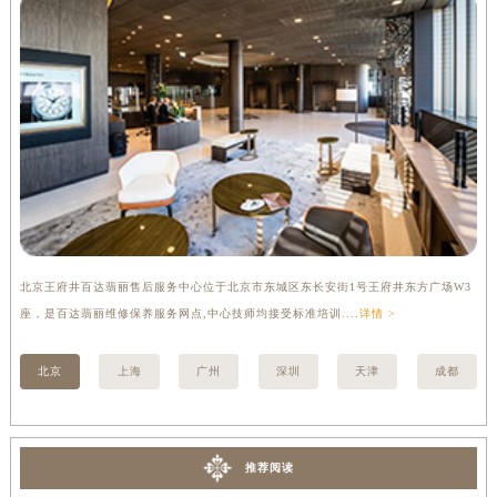
内蒙古自治区锡林郭勒盟市锡林浩特市光明街与额尔敦路交叉口百达翡丽售后服务中心（需提前预约）
内蒙古自治区兴安盟市乌兰浩特市兴安大街百达翡丽售后服务中心（需提前预约）
山西省大同市平城区迎宾街百达翡丽售后服务中心（需提前预约）
山西省晋城市城区黄华街百达翡丽售后服务中心（需提前预约）
山西省晋中市榆次区顺城街百达翡丽售后服务中心（需提前预约）
山西省临汾市尧都区解放路百达翡丽售后服务中心（需提前预约）
山西省吕梁市离石区永宁中路与建设街交叉口百达翡丽售后服务中心（需提前预约）
山西省朔州市朔城区怡西路与鄯阳西街交汇处百达翡丽售后服务中心（需提前预约）
山西省忻州市忻府区和平东街与七一南路交叉口百达翡丽售后服务中心（需提前预约）
北京王府井百达翡丽售后服务中心位于北京市东城区东长安街1号王府井东方广场W3
上
山西省阳泉市郊区平阳东街与新城大道交叉口百达翡丽售后服务中心（需提前预约）
座，是百达翡丽维修保养服务网点,中心技师均接受标准培训....
详情 >
修
山西省运城市盐湖区河东街百达翡丽售后服务中心（需提前预约）
山西省长治市潞州区英雄中路百达翡丽售后服务中心（需提前预约）
北京
上海
广州
深圳
天津
成都
山西省太原市迎泽区迎泽街道解放路15号亨得利名表维修授权店3楼百达翡丽售后服务中心（需提前预约）
天津市和平区赤峰道136号天津国际金融中心26层2603室百达翡丽售后服务中心（需提前预约）
安徽省安庆市迎江区人民路百达翡丽售后服务中心（需提前预约）
推荐阅读
安徽省蚌埠市蚌山区淮河路百达翡丽售后服务中心（需提前预约）