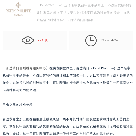
（PatekPhilippe）这个名字犹如甲虫中的帝王，不仅因其独特的
徐州市鼓楼区淮海东路29号苏宁广场IFC国际金融中心写字楼35层3508室（需提前预约）
设计和工艺闻名于世，更以其精准度而成为钟表界的传奇。在这
扬州市邗江区国展路29号星耀天地写字楼1号楼18层1803室（需提前预约）
片浩瀚的时计海洋中，百达翡丽的精准…
盐城市盐都区世纪大道5号盐城金融城写字楼1号楼16层1604室（需提前预约）
泰州市海陵区永定东路399号置地商务中心东塔写字楼（华润万象城）17层1706室（需提前预约）

宁波市江北区大闸南路500号来福士广场办公楼20层2009室（需提前预约）
423 次
2025-04-24
杭州市上城区钱江路1366号华润大厦写字楼A座5层503-5室（需提前预约）
金华市金东区东市南街777号金华万达广场写字楼4号楼22层2209室（需提前预约）
绍兴市越城区胜利东路379号世茂天际中心写字楼8层805室（需提前预约）
【
百达翡丽售后维修服务中心
】在腕表的世界里，百达翡丽（PatekPhilippe）这个名字
嘉兴市南湖区广益路705号嘉兴世界贸易中心写字楼A座13层1304室（需提前预约）
犹如甲虫中的帝王，不仅因其独特的设计和工艺闻名于世，更以其精准度而成为钟表界的
南昌市红谷滩新区红谷中大道998号绿地双子塔（中央广场）A1座办公楼14层07室（需提前预约）
传奇。在这片浩瀚的时计海洋中，百达翡丽的精准度排名究竟如何？让我们一同探索这个
充满神秘与魅力的话题。
济南市历下区经十路11111号华润中心写字楼（万象城）15层1508室（需提前预约）
广州市天河区天河路230号万菱汇国际中心写字楼A塔7层704室（需提前预约）
甲虫之王的精准秘籍
广州市越秀区环市东路371-375号世界贸易中心大厦南塔写字楼15层07室（需提前预约）
深圳市罗湖区深南东路5001号华润大厦写字楼17层1701室（需提前预约）
百达翡丽之所以能在精准度上独领风骚，离不开其对细节的极致追求和对传统工艺的坚
惠州市惠城区江北文昌一路7号华贸大厦写字楼1座30层05室（需提前预约）
守。就如同甲虫拥有精巧的复眼和敏锐的触角，百达翡丽的机械表在设计之初便将精准度
厦门市思明区湖滨东路95号华润大厦写字楼B座11层1104室（需提前预约）
视为生命线。每一只百达翡丽手表都是一段精密工艺与时间艺术的完美结合。