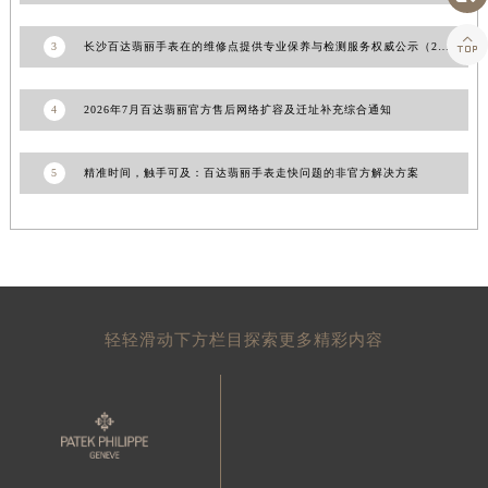
山东省威海市环翠区新威海路89号振华商厦一楼名表维修百达翡丽售后服务中心（需提前预约）

3
长沙百达翡丽手表在的维修点提供专业保养与检测服务权威公示（2026年7月最新）
山东省潍坊市奎文区东风东街百达翡丽售后服务中心（需提前预约）
山东省枣庄市滕州市北辛路与善国路交叉口百达翡丽售后服务中心（需提前预约）
4
2026年7月百达翡丽官方售后网络扩容及迁址补充综合通知
山东省淄博市张店区金晶大道百达翡丽售后服务中心（需提前预约）
上海市黄浦区南京东路299号宏伊国际广场写字楼8层806室百达翡丽售后服务中心（需提前预约）
上海市徐汇区虹桥路3号港汇中心2座37层3705室百达翡丽售后服务中心（需提前预约）
5
精准时间，触手可及：百达翡丽手表走快问题的非官方解决方案
浙江省杭州市上城区钱江路1366号华润大厦A座5层503-5室百达翡丽售后服务中心（需提前预约）
浙江省湖州市吴兴区劳动路百达翡丽售后服务中心（需提前预约）
浙江省嘉兴市南湖区广益路705号嘉兴世界贸易中心A座13层1304室百达翡丽售后服务中心（需提前预约）
浙江省金华市金东区东市南街777号金华万达广场4号楼22楼2209室百达翡丽售后服务中心（需提前预约）
浙江省丽水市莲都区解放街百达翡丽售后服务中心（需提前预约）
轻轻滑动下方栏目探索更多精彩内容
浙江省宁波市江北区大闸南路500号来福士广场办公楼20层2009室百达翡丽售后服务中心（需提前预约）
浙江省衢州市柯城区上街百达翡丽售后服务中心（需提前预约）
浙江省绍兴市越城区胜利东路379号世茂天际中心写字楼8层805室百达翡丽售后服务中心（需提前预约）
浙江省舟山市定海区解放东路百达翡丽售后服务中心（需提前预约）
澳门特别行政区大堂区议事亭前地（新马路）百达翡丽售后服务中心（需提前预约）