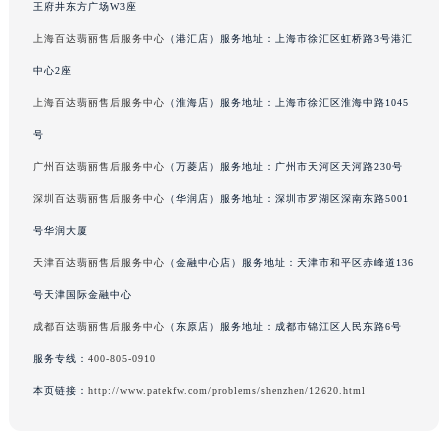
王府井东方广场W3座
吉林省辽源市龙山区人民大街百达翡丽售后服务中心（需提前预约）
上海百达翡丽售后服务中心
（港汇店）服务地址：上海市徐汇区虹桥路3号港汇
吉林省梅河口市新华街道梅河大街百达翡丽售后服务中心（需提前预约）
中心2座
吉林省四平市铁东区紫气大路与南九经街交汇处百达翡丽售后服务中心（需提前预约）
吉林省松原市宁江区五环大街百达翡丽售后服务中心（需提前预约）
上海百达翡丽售后服务中心
（淮海店）服务地址：上海市徐汇区淮海中路1045
吉林省通化市东昌区环通乡江南大街百达翡丽售后服务中心（需提前预约）
号
吉林省延边市延吉市解放路百达翡丽售后服务中心（需提前预约）
广州百达翡丽售后服务中心
（万菱店）服务地址：广州市天河区天河路230号
辽宁省鞍山市铁东区站前街百达翡丽售后服务中心（需提前预约）
深圳百达翡丽售后服务中心
（华润店）服务地址：深圳市罗湖区深南东路5001
辽宁省本溪市平山区胜利路百达翡丽售后服务中心（需提前预约）
号华润大厦
辽宁省朝阳市双塔区新华路百达翡丽售后服务中心（需提前预约）
天津百达翡丽售后服务中心
（金融中心店）服务地址：天津市和平区赤峰道136
辽宁省丹东市振兴区七经街百达翡丽售后服务中心（需提前预约）
号天津国际金融中心
辽宁省抚顺市新抚区东一路百达翡丽售后服务中心（需提前预约）
辽宁省阜新市海州区解放大街百达翡丽售后服务中心（需提前预约）
成都百达翡丽售后服务中心
（东原店）服务地址：成都市锦江区人民东路6号
辽宁省葫芦岛市连山区中央路百达翡丽售后服务中心（需提前预约）
服务专线：
400-805-0910
辽宁省锦州市古塔区中央大街百达翡丽售后服务中心（需提前预约）
本页链接：
http://www.patekfw.com/problems/shenzhen/12620.html
辽宁省辽阳市白塔区新运大街百达翡丽售后服务中心（需提前预约）
辽宁省盘锦市兴隆台区石油大街百达翡丽售后服务中心（需提前预约）