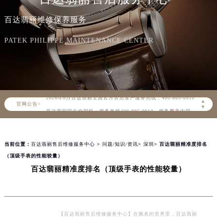
百达翡丽维修保养服务
PATEK PHILIPPE MAINTENANCE CENTER
2026年8月百达翡丽中国区售后服务网络优化升级公告
2026年8月百达翡丽全国官方售后客户服务热线：400-805-0910
▲
官网公告>
百达翡丽官方全国统一服务热线400-805-0910，服务覆盖中国大陆、香港、澳门、台湾全部区域（非大陆需加拨“+86”）
▼
2026年8月百达翡丽售后服务中心最新网点地址：
北京市朝阳区建国门外大街甲6号华熙国际中心写字楼D座11层1102室（北京总部）（需提前预约）
当前位置：
百达翡丽售后维修服务中心
>
问题/知识/资讯
>
深圳
> 百达翡丽精准度排名
北京市东城区东长安街1号东方广场写字楼W3座6层602室（需提前预约）
（顶级手表的性能较量）
天津市和平区赤峰道136号天津国际金融中心写字楼26层2603室（需提前预约）
百达翡丽精准度排名（顶级手表的性能较量）
上海市徐汇区虹桥路3号港汇中心写字楼2座37层3705室（需提前预约）
上海市黄浦区南京东路299号宏伊国际广场写字楼8层806室（需提前预约）
南京市秦淮区中山南路1号（新街口）南京中心写字楼22层C1-1室（需提前预约）
常州市新北区龙锦路1590号现代传媒中心写字楼5号楼10层1008室（需提前预约）
【百达翡丽售后维修服务中心】在腕表的世界里，百达翡丽