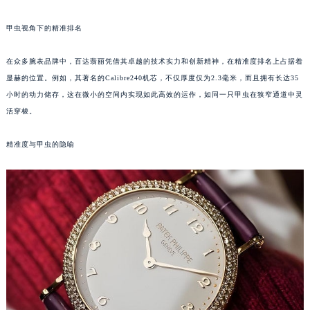
福州市鼓楼区五四路128-1号恒力城写字楼15层03室（需提前预约）
甲虫视角下的精准排名
成都市锦江区人民东路6号SAC东原中心写字楼24层2406B室（需提前预约）
重庆市江北区观音桥步行街2号融恒时代广场写字楼9层902室（需提前预约）
在众多腕表品牌中，百达翡丽凭借其卓越的技术实力和创新精神，在精准度排名上占据着
长沙市芙蓉区定王台街道建湘路393号世茂环球金融中心写字楼（芙蓉广场）10层13室（需提前预约）
显赫的位置。例如，其著名的Calibre240机芯，不仅厚度仅为2.3毫米，而且拥有长达35
郑州市二七区铭功路10号华润大厦写字楼29层2905室（需提前预约）
小时的动力储存，这在微小的空间内实现如此高效的运作，如同一只甲虫在狭窄通道中灵
太原市迎泽区解放路15号亨得利名表服务中心（品牌授权店）3层整层（需提前预约）
活穿梭。
沈阳市沈河区中街路137号亨得利名表服务中心（品牌授权店）1层整层（需提前预约）
精准度与甲虫的隐喻
沈阳市沈河区中街路83号亨得利名表服务中心（品牌授权店）1层整层（需提前预约）
乌鲁木齐市天山区红山路26号时代广场（CCMALL）C座17层17-B（需提前预约）
温州市鹿城区锦绣路1067号置信广场10层1015室（需提前预约）
哈尔滨市道里区友谊西路600号富力中心T2座写字楼29层03室（需提前预约）
大连市中山区人民路15号国际金融大厦7层G室（需提前预约）
佛山市禅城区季华五路57号万科金融中心C座12层1205室（需提前预约）
东莞市东城街道鸿福东路1号民盈国贸中心T1写字楼9层907室（需提前预约）
无锡市梁溪区人民中路139号恒隆广场写字楼1座11层1104室（需提前预约）
南通市崇川区工农路57号圆融广场写字楼16层1603室（需提前预约）