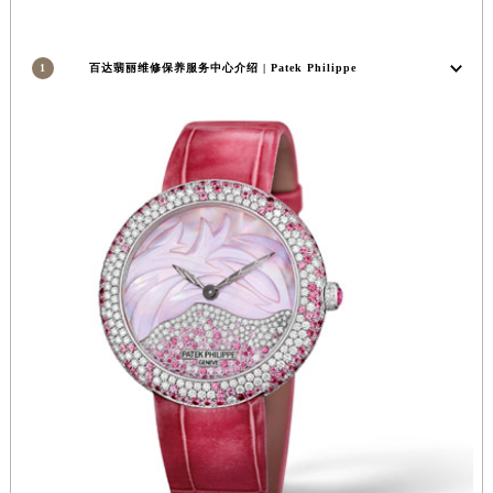
安徽省亳州市谯城区魏武大道百达翡丽售后服务中心（需提前预约）
安徽省池州市贵池区长江路百达翡丽售后服务中心（需提前预约）
1
百达翡丽维修保养服务中心介绍 | Patek Philippe
安徽省滁州市琅琊区南谯北路百达翡丽售后服务中心（需提前预约）
安徽省阜阳市颍州区颍州北路百达翡丽售后服务中心（需提前预约）
安徽省淮北市相山区淮海路百达翡丽售后服务中心（需提前预约）
安徽省淮南市田家庵区国庆中路百达翡丽售后服务中心（需提前预约）
安徽省黄山市屯溪区黄山西路百达翡丽售后服务中心（需提前预约）
安徽省六安市金安区解放中路百达翡丽售后服务中心（需提前预约）
安徽省马鞍山市雨山区湖南西路百达翡丽售后服务中心（需提前预约）
安徽省宿州市埇桥区人民中路百达翡丽售后服务中心（需提前预约）
安徽省铜陵市铜官区石城大道百达翡丽售后服务中心（需提前预约）
安徽省芜湖市镜湖区中山路步行街百达翡丽售后服务中心（需提前预约）
安徽省宣城市宣州区叠嶂西路百达翡丽售后服务中心（需提前预约）
福建省龙岩市新罗区九一南路百达翡丽售后服务中心（需提前预约）
福建省南平市建阳区人民西路百达翡丽售后服务中心（需提前预约）
福建省宁德市蕉城区天湖东路百达翡丽售后服务中心（需提前预约）