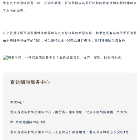
生态链上的顶级位置一样，在钟表界里，百达翡丽以其无可比拟的精准度和创新精神成为
甘肃省兰州市七里河区西津西路16号兰州中心写字楼21层2102室（需提前预约）
了永恒的经典。
重庆市解放碑渝中区民权路28号英利国际金融中心写字楼20层01室（需提前预约）
黑龙江省大庆市萨尔图区会战大街百达翡丽售后服务中心（需提前预约）
黑龙江省鹤岗市向阳区红军路百达翡丽售后服务中心（需提前预约）
以上就是
深圳百达翡丽维修保养服务点
为您分享的精彩内容。如果您还有其他关于百达翡
丽手表维护和保养的问题，可以拨打页面400电话进行咨询，我们将竭诚为您服务。
黑龙江省黑河市爱辉区中央街百达翡丽售后服务中心（需提前预约）
黑龙江省鸡西市鸡冠区红军路百达翡丽售后服务中心（需提前预约）
黑龙江省佳木斯市向阳区长安路百达翡丽售后服务中心（需提前预约）
黑龙江省牡丹江市东安区太平路百达翡丽售后服务中心（需提前预约）
黑龙江省七台河市桃山区大同街百达翡丽售后服务中心（需提前预约）
百达翡丽服务中心
黑龙江省齐齐哈尔市龙沙区龙华路百达翡丽售后服务中心（需提前预约）
黑龙江省双鸭山市尖山区新兴大街百达翡丽售后服务中心（需提前预约）
黑龙江省绥化市北林区新华街与康庄路交叉口百达翡丽售后服务中心（需提前预约）
本文tag：
黑龙江省伊春市伊美区通河路百达翡丽售后服务中心（需提前预约）
北京百达翡丽售后服务中心
（国贸店）服务地址：北京市朝阳区建国门外大街
吉林省白城市洮北区明仁南街百达翡丽售后服务中心（需提前预约）
甲6号华熙国际中心D座
吉林省白山市浑江区浑江大街百达翡丽售后服务中心（需提前预约）
北京百达翡丽售后服务中心
（王府井店）服务地址：北京市东城区东长安街1号
吉林省吉林市船营区河南街百达翡丽售后服务中心（需提前预约）