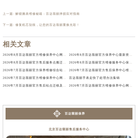
辽宁省铁岭市银州区南马路百达翡丽售后服务中心（需提前预约）
上一篇:
解锁腕表维修秘籍：百达翡丽摔损应对指南
辽宁省营口市站前区市府路与渤海大街交叉口百达翡丽售后服务中心（需提前预约）
辽宁省沈阳市沈河区中街路137号亨得利名表维修授权店1楼百达翡丽售后服务中心（需提前预约）
下一篇:
修复机芯划痕，让您的百达翡丽重焕光彩！
辽宁省沈阳市沈河区中街路83号亨得利名表维修授权店1楼百达翡丽售后服务中心（需提前预约）
北京市朝阳区建国门外大街甲6号华熙国际中心D座11层1102室百达翡丽售后服务中心（北京总部）（需提前预约）
相关文章
北京市东城区东长安街1号王府井东方广场W3座6层602室百达翡丽售后服务中心（需提前预约）
2026年8月百达翡丽官方维修保养中心网点变动及新增补充最终速查
2026年8月百达翡丽官方保养中心最新资讯：网点迁址与维修点新增详情
河北省保定市竞秀区朝阳北大街北国先天下百达翡丽售后服务中心（需提前预约）
2026年8月百达翡丽官方售后服务点搬迁及新开最终补充一览
2026年8月百达翡丽官方维修服务中心保养点地址变更及新开补充店文件内容
内蒙古自治区阿拉善盟市左旗土尔扈特大街百达翡丽售后服务中心（需提前预约）
2026年7月百达翡丽官方保养维修综合站搬迁及新增服务点补充最终公示定稿
2026年7月百达翡丽官方售后保养中心维修服务点迁址开业快讯文本内容公示
内蒙古自治区巴彦淖尔市临河区新华街百达翡丽售后服务中心（需提前预约）
2026年7月百达翡丽官方维修保养中心网点最终变动及新增速查终稿
百达翡丽手表走快了处理办法集锦
内蒙古自治区包头市青山区幸福路甲3号王府井百货名表维修百达翡丽售后服务中心（需提前预约）
2026年7月百达翡丽官方售后站点迁移及新开最终补充速览
2026年7月百达翡丽官方维修保养中心网点变动及新增信息补充速查文本
内蒙古自治区赤峰市红山区哈达街百达翡丽售后服务中心（需提前预约）
内蒙古自治区鄂尔多斯市东胜区伊金霍洛街百达翡丽售后服务中心（需提前预约）
内蒙古自治区呼伦贝尔市海拉尔区中央街百达翡丽售后服务中心（需提前预约）
百达翡丽保养
内蒙古自治区通辽市科尔沁区明仁大街百达翡丽售后服务中心（需提前预约）
内蒙古自治区乌海市海勃湾区人民南路百达翡丽售后服务中心（需提前预约）
北京百达翡丽售后服务中心
内蒙古自治区乌兰察布市集宁区恩和大街百达翡丽售后服务中心（需提前预约）