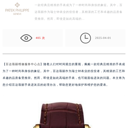
一款经典且精准的手表成为了一种时尚和身份的象征。其中，百
徐州市鼓楼区淮海东路29号苏宁广场IFC国际金融中心写字楼35层3508室（需提前预约）
达翡丽作为瑞士钟表业的佼佼者，其精湛的工艺和卓越的品质备
扬州市邗江区国展路29号星耀天地写字楼1号楼18层1803室（需提前预约）
受推崇。然而，即使是如此高端的…
盐城市盐都区世纪大道5号盐城金融城写字楼1号楼16层1604室（需提前预约）
泰州市海陵区永定东路399号置地商务中心东塔写字楼（华润万象城）17层1706室（需提前预约）

宁波市江北区大闸南路500号来福士广场办公楼20层2009室（需提前预约）
405 次
2025-04-01
杭州市上城区钱江路1366号华润大厦写字楼A座5层503-5室（需提前预约）
金华市金东区东市南街777号金华万达广场写字楼4号楼22层2209室（需提前预约）
绍兴市越城区胜利东路379号世茂天际中心写字楼8层805室（需提前预约）
【
百达翡丽维修服务中心点
】随着人们对时间观念的重视，佩戴一款经典且精准的手表成
嘉兴市南湖区广益路705号嘉兴世界贸易中心写字楼A座13层1304室（需提前预约）
为了一种时尚和身份的象征。其中，百达翡丽作为瑞士钟表业的佼佼者，其精湛的工艺和
南昌市红谷滩新区红谷中大道998号绿地双子塔（中央广场）A1座办公楼14层07室（需提前预约）
卓越的品质备受推崇。然而，即使是如此高端的手表，也可能面临进灰的问题。本文将为
您介绍百达翡丽手表进灰后的处理办法，帮助您更好地保护和维护您的爱表。
济南市历下区经十路11111号华润中心写字楼（万象城）15层1508室（需提前预约）
广州市天河区天河路230号万菱汇国际中心写字楼A塔7层704室（需提前预约）
广州市越秀区环市东路371-375号世界贸易中心大厦南塔写字楼15层07室（需提前预约）
深圳市罗湖区深南东路5001号华润大厦写字楼17层1701室（需提前预约）
惠州市惠城区江北文昌一路7号华贸大厦写字楼1座30层05室（需提前预约）
厦门市思明区湖滨东路95号华润大厦写字楼B座11层1104室（需提前预约）