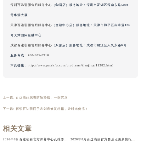
深圳百达翡丽售后服务中心
（华润店）服务地址：深圳市罗湖区深南东路5001
辽宁省铁岭市银州区南马路百达翡丽售后服务中心（需提前预约）
辽宁省营口市站前区市府路与渤海大街交叉口百达翡丽售后服务中心（需提前预约）
号华润大厦
辽宁省沈阳市沈河区中街路137号亨得利名表维修授权店1楼百达翡丽售后服务中心（需提前预约）
天津百达翡丽售后服务中心
（金融中心店）服务地址：天津市和平区赤峰道136
辽宁省沈阳市沈河区中街路83号亨得利名表维修授权店1楼百达翡丽售后服务中心（需提前预约）
号天津国际金融中心
北京市朝阳区建国门外大街甲6号华熙国际中心D座11层1102室百达翡丽售后服务中心（北京总部）（需提前预约）
成都百达翡丽售后服务中心
（东原店）服务地址：成都市锦江区人民东路6号
北京市东城区东长安街1号王府井东方广场W3座6层602室百达翡丽售后服务中心（需提前预约）
服务专线：
400-805-0910
河北省保定市竞秀区朝阳北大街北国先天下百达翡丽售后服务中心（需提前预约）
本页链接：
http://www.patekfw.com/problems/tianjing/11382.html
内蒙古自治区阿拉善盟市左旗土尔扈特大街百达翡丽售后服务中心（需提前预约）
内蒙古自治区巴彦淖尔市临河区新华街百达翡丽售后服务中心（需提前预约）
内蒙古自治区包头市青山区幸福路甲3号王府井百货名表维修百达翡丽售后服务中心（需提前预约）
内蒙古自治区赤峰市红山区哈达街百达翡丽售后服务中心（需提前预约）
上一篇:
百达翡丽腕表防锈秘籍：一探究竟
内蒙古自治区鄂尔多斯市东胜区伊金霍洛街百达翡丽售后服务中心（需提前预约）
下一篇:
解锁百达翡丽手表划痕修复秘籍，让时光倒流！
内蒙古自治区呼伦贝尔市海拉尔区中央街百达翡丽售后服务中心（需提前预约）
内蒙古自治区通辽市科尔沁区明仁大街百达翡丽售后服务中心（需提前预约）
相关文章
内蒙古自治区乌海市海勃湾区人民南路百达翡丽售后服务中心（需提前预约）
内蒙古自治区乌兰察布市集宁区恩和大街百达翡丽售后服务中心（需提前预约）
2026年8月百达翡丽官方保养中心及维修服务站迁址新开补充总览文本发布
2026年8月百达翡丽官方售后点更新快报：迁址+增设