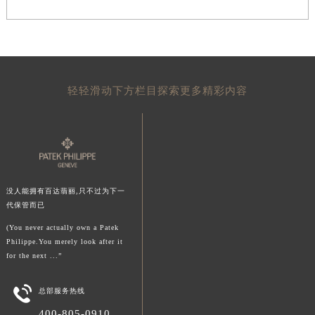
澳门特别行政区风顺堂区南湾大马路百达翡丽售后服务中心（需提前预约）
澳门特别行政区花地玛堂区关闸广场百达翡丽售后服务中心（需提前预约）
澳门特别行政区花王堂区大三巴商圈百达翡丽售后服务中心（需提前预约）
澳门特别行政区嘉模堂区官也街百达翡丽售后服务中心（需提前预约）
轻轻滑动下方栏目探索更多精彩内容
澳门省路氹城市金光大道百达翡丽售后服务中心（需提前预约）
澳门特别行政区望德堂区塔石广场百达翡丽售后服务中心（需提前预约）
福建省福州市鼓楼区五四路128-1号恒力城写字楼15层03室百达翡丽售后服务中心（需提前预约）
福建省厦门市思明区湖滨东路95号万象城华润大厦B座11层1104室百达翡丽售后服务中心（需提前预约）
广东省潮州市潮安区新风路与潮汕路交汇处百达翡丽售后服务中心（需提前预约）
广东省广州市天河区天河路230号万菱汇国际中心A塔7层704室百达翡丽售后服务中心（需提前预约）
没人能拥有百达翡丽,只不过为下一
代保管而已
广东省广州市越秀区环市东路371-375号世界贸易中心大厦南塔15层1507室百达翡丽售后服务中心（需提前预约）
(You never actually own a Patek
广东省河源市源城区越王大道百达翡丽售后服务中心（需提前预约）
Philippe.You merely look after it
广东省惠州市惠城区江北文昌一路7号华贸大厦1座30层3005室百达翡丽售后服务中心（需提前预约）
for the next ...”
广东省江门市蓬江区广场西路百达翡丽售后服务中心（需提前预约）

广东省揭阳市榕城进贤门步行街百达翡丽售后服务中心（需提前预约）
总部服务热线
广东省茂名市电白区水东街道迎宾大道百达翡丽售后服务中心（需提前预约）
400-805-0910