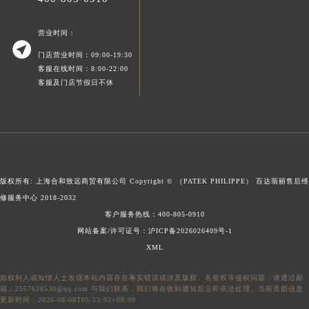
广东省梅州市梅江区金燕大道百达翡丽售后服务中心（需提前预约）
广东省清远市清城区湖西路百达翡丽售后服务中心（需提前预约）
营业时间：

广东省汕头市龙湖区长平路百达翡丽售后服务中心（需提前预约）
门店营业时间：09:00-19:30
客服在线时间：8:00-22:00
广东省汕尾市城区香洲街道园林社区翠园街百达翡丽售后服务中心（需提前预约）
客服及门店节假日不休
广东省韶关市武江区芙蓉新区与老城中心交汇处百达翡丽售后服务中心（需提前预约）
广东省深圳市罗湖区深南东路5001号华润大厦17层1701室百达翡丽售后服务中心（需提前预约）
广东省阳江市江城区东风一路百达翡丽售后服务中心（需提前预约）
广东省云浮市云城区金山路百达翡丽售后服务中心（需提前预约）
广东省湛江市赤坎区观海北路百达翡丽售后服务中心（需提前预约）
版权所有: 上海合和致远商贸有限公司 Copyright © （PATEK PHILIPPE）
百达翡丽售后维
广东省肇庆市端州区信安大道与砚都大道交汇处百达翡丽售后服务中心（需提前预约）
修服务中心
2018-2032
广西壮族自治区百色市右江区中山二路百达翡丽售后服务中心（需提前预约）
客户服务热线：
400-805-0910
广西壮族自治区北海市海城区北京路百达翡丽售后服务中心（需提前预约）
网站备案/许可证号：沪ICP备2026026409号-1
广西壮族自治区崇左市江州区石景林街道友谊大道与丽川路交汇处百达翡丽售后服务中心（需提前预约）
XML
广西壮族自治区防城港市港口区金花茶大道百达翡丽售后服务中心（需提前预约）
如权利人或知情人士发现本站内容存在事实错误或涉及版权、名誉权等侵权问题，请通过邮
广西壮族自治区贵港市港北区港城街道布山大道与仙衣路交叉口百达翡丽售后服务中心（需提前预约）
箱：2557628530@qq.com 与我们联系，我们将在收到通知后立即依法处理。当前页面信息
更新时间：2026-08-08T05:53:02+08:00
广西壮族自治区桂林市秀峰区红岭路百达翡丽售后服务中心（需提前预约）