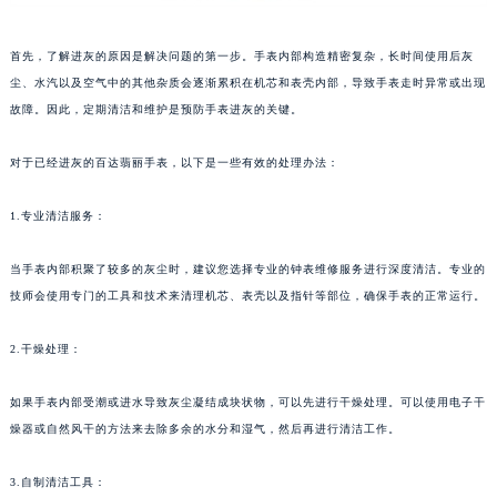
苏州市苏州工业园区星港街199号苏州中心办公楼C座22层08室（需提前预约）
武汉市江汉区解放大道686号世界贸易大厦38层09室（需提前预约）
首先，了解进灰的原因是解决问题的第一步。手表内部构造精密复杂，长时间使用后灰
南宁市青秀区金湖路59号地王大厦12楼1224室（需提前预约）
尘、水汽以及空气中的其他杂质会逐渐累积在机芯和表壳内部，导致手表走时异常或出现
故障。因此，定期清洁和维护是预防手表进灰的关键。
合肥市蜀山区潜山路111号万象城华润大厦B座12楼03室（需提前预约）
泉州市丰泽区宝洲路729号浦西万达中心写字楼A座7楼709室（需提前预约）
对于已经进灰的百达翡丽手表，以下是一些有效的处理办法：
青岛市南区山东路6号华润大厦B座22层04室（需提前预约）
烟台市芝罘区胜利路139号万达金融中心A座907室（需提前预约）
1.专业清洁服务：
长春市朝阳区西安大路727号中银大厦A座(旺进大厦)18层09室（需提前预约）
贵阳市南明区都司高架桥路33号亨特国际金融中心14楼14D（需提前预约）
当手表内部积聚了较多的灰尘时，建议您选择专业的钟表维修服务进行深度清洁。专业的
技师会使用专门的工具和技术来清理机芯、表壳以及指针等部位，确保手表的正常运行。
昆明市盘龙区北京路928号同德昆明广场写字楼10层06室（需提前预约）
石家庄市长安区中山东路39号勒泰中心写字楼B座13层07室（需提前预约）
2.干燥处理：
西安市碑林区南关正街88号华侨城长安国际中心E座6楼10室（需提前预约）
海口市龙华区金贸东路5号海口华润大厦B座17层1707室（需提前预约）
如果手表内部受潮或进水导致灰尘凝结成块状物，可以先进行干燥处理。可以使用电子干
唐山市路南区新华东道100号万达广场写字楼A座10层1002室（需提前预约）
燥器或自然风干的方法来去除多余的水分和湿气，然后再进行清洁工作。
台州市椒江区东海大道1800号腾达中心东1幢20楼2002室（需提前预约）
3.自制清洁工具：
内蒙古自治区呼和浩特市玉泉区大学西街70号华润万象城写字楼（鄂尔多斯大厦）23层2326室（需提前预约）