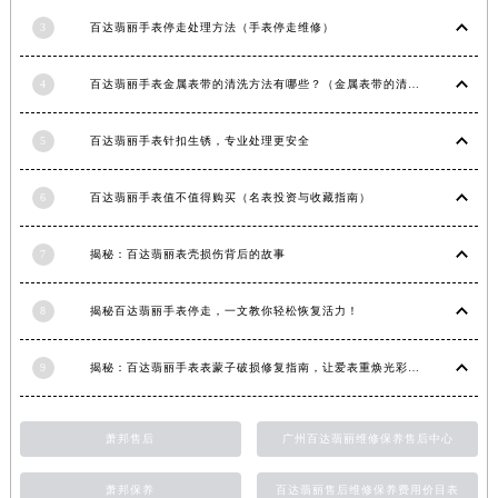
江西省景德镇市珠山区珠山中路百达翡丽售后服务中心（需提前预约）
3
百达翡丽手表停走处理方法（手表停走维修）
江西省九江市浔阳区浔阳路百达翡丽售后服务中心（需提前预约）
江西省南昌市红谷滩新区红谷中大道998号绿地双子塔（中央广场）A1座办公楼14层1407室百达翡丽售后服务中心（需提前预约）
4
百达翡丽手表金属表带的清洗方法有哪些？（金属表带的清洗）
江西省萍乡市安源区萍安北大道与康庄路交叉口百达翡丽售后服务中心（需提前预约）
5
百达翡丽手表针扣生锈，专业处理更安全
江西省上饶市信州区滨江西路百达翡丽售后服务中心（需提前预约）
江西省新余市渝水区北湖西路百达翡丽售后服务中心（需提前预约）
6
百达翡丽手表值不值得购买（名表投资与收藏指南）
江西省宜春市袁州区中山中路百达翡丽售后服务中心（需提前预约）
江西省鹰潭市月湖区胜利东路百达翡丽售后服务中心（需提前预约）
7
揭秘：百达翡丽表壳损伤背后的故事
山东省德州市德城区东风中路百达翡丽售后服务中心（需提前预约）
山东省东营市东营区济南路百达翡丽售后服务中心（需提前预约）
8
揭秘百达翡丽手表停走，一文教你轻松恢复活力！
山东省济南市历下区经十路11111号华润中心写字楼（万象城）15层1508室百达翡丽售后服务中心（需提前预约）
山东省济宁市任城区太白楼路百达翡丽售后服务中心（需提前预约）
9
揭秘：百达翡丽手表表蒙子破损修复指南，让爱表重焕光彩！
山东省莱芜市文化南路8号银座商城名表维修一楼名表维修百达翡丽售后服务中心（需提前预约）
山东省临沂市兰山区解放路百达翡丽售后服务中心（需提前预约）
萧邦售后
广州百达翡丽维修保养售后中心
山东省日照市东港区烟台路百达翡丽售后服务中心（需提前预约）
山东省泰安市泰山区财源街道泰山大街百达翡丽售后服务中心（需提前预约）
萧邦保养
百达翡丽售后维修保养费用价目表