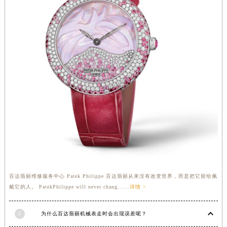
福建省莆田市城厢区霞林街道荔华东大道百达翡丽售后服务中心（需提前预约）
福建省三明市三元区东乾二路百达翡丽售后服务中心（需提前预约）
福建省漳州市龙文区步港路百达翡丽售后服务中心（需提前预约）
江苏省常州市新北区龙锦路1590号现代传媒中心5号楼10层1008室百达翡丽售后服务中心（需提前预约）
江苏省淮安市清江浦区淮海北路百达翡丽售后服务中心（需提前预约）
江苏省连云港市海州区通灌北路百达翡丽售后服务中心（需提前预约）
江苏省南京市秦淮区中山南路1号南京中心22层22-C1-C3室百达翡丽售后服务中心（需提前预约）
江苏省宿迁市宿城区西湖路百达翡丽售后服务中心（需提前预约）
江苏省泰州市海陵区永定东路399号置地商务中心东塔（华润万象城）17层1706室百达翡丽售后服务中心（需提前预约）
江苏省徐州市鼓楼区淮海东路29号苏宁广场IFC国际金融中心35层3508室百达翡丽售后服务中心（需提前预约）
江苏省盐城市盐都区世纪大道5号盐城金融城写字楼1号楼16层1604室百达翡丽售后服务中心（需提前预约）
江苏省扬州市邗江区国展路29号星耀天地写字楼1号楼18层1803室百达翡丽售后服务中心（需提前预约）
百达翡丽维修服务中心 Patek Philippe 百达翡丽从来没有改变世界，而是把它留给佩
江苏省镇江市京口区中山东路百达翡丽售后服务中心（需提前预约）
戴它的人。 PatekPhilippe will never chang......
详情 >
江西省抚州市临川区赣东大道百达翡丽售后服务中心（需提前预约）
江西省赣州市章贡区文清路百达翡丽售后服务中心（需提前预约）
2
为什么百达翡丽机械表走时会出现误差呢？
江西省吉安市吉州区井冈山大道百达翡丽售后服务中心（需提前预约）