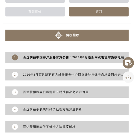
山东省威海市环翠区新威海路89号振华商厦一楼名表维修百达翡丽售后服务中心（需提前预约）
萧邦维修
萧邦
山东省潍坊市奎文区东风东街百达翡丽售后服务中心（需提前预约）
山东省枣庄市滕州市北辛路与善国路交叉口百达翡丽售后服务中心（需提前预约）
山东省淄博市张店区金晶大道百达翡丽售后服务中心（需提前预约）
随机推荐
上海市黄浦区南京东路299号宏伊国际广场写字楼8层806室百达翡丽售后服务中心（需提前预约）
上海市徐汇区虹桥路3号港汇中心2座37层3705室百达翡丽售后服务中心（需提前预约）
浙江省杭州市上城区钱江路1366号华润大厦A座5层503-5室百达翡丽售后服务中心（需提前预约）
1
百达翡丽中国客户服务官方公告：2026年8月最新网点地址与热线电话

浙江省湖州市吴兴区劳动路百达翡丽售后服务中心（需提前预约）
浙江省嘉兴市南湖区广益路705号嘉兴世界贸易中心A座13层1304室百达翡丽售后服务中心（需提前预约）
2
2026年8月百达翡丽官方维修服务中心网点迁址与保养点增设同步进行通知内容

浙江省金华市金东区东市南街777号金华万达广场4号楼22楼2209室百达翡丽售后服务中心（需提前预约）
浙江省丽水市莲都区解放街百达翡丽售后服务中心（需提前预约）
3
百达翡丽腕表日历乱跳？精准解决之道在这里
浙江省宁波市江北区大闸南路500号来福士广场办公楼20层2009室百达翡丽售后服务中心（需提前预约）
浙江省衢州市柯城区上街百达翡丽售后服务中心（需提前预约）
4
百达翡丽手表表针掉了处理方法深度解析
浙江省绍兴市越城区胜利东路379号世茂天际中心写字楼8层805室百达翡丽售后服务中心（需提前预约）
浙江省舟山市定海区解放东路百达翡丽售后服务中心（需提前预约）
5
百达翡丽腕表脏了解决方法深度解析
澳门特别行政区大堂区议事亭前地（新马路）百达翡丽售后服务中心（需提前预约）