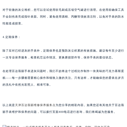
甘肃省兰州市七里河区西津西路16号兰州中心写字楼21层2102室（需提前预约）
对于轻微的灰尘堆积，您可以尝试使用软毛刷或压缩空气罐进行清理。在使用前确保工具
重庆市解放碑渝中区民权路28号英利国际金融中心写字楼20层01室（需提前预约）
不会刮伤表壳或指针表面。同时，避免使用酒精、丙酮等强效清洁剂，以免对手表的防水
黑龙江省大庆市萨尔图区会战大街百达翡丽售后服务中心（需提前预约）
性能造成损害。
黑龙江省鹤岗市向阳区红军路百达翡丽售后服务中心（需提前预约）
黑龙江省黑河市爱辉区中央街百达翡丽售后服务中心（需提前预约）
4.定期保养：
黑龙江省鸡西市鸡冠区红军路百达翡丽售后服务中心（需提前预约）
除了应对已经进灰的手表外，定期保养也是预防灰尘积累的有效措施。建议每年至少进行
黑龙江省佳木斯市向阳区长安路百达翡丽售后服务中心（需提前预约）
一次专业保养服务，检查机芯运作情况、更换磨损部件等，保持手表的最佳状态。
黑龙江省牡丹江市东安区太平路百达翡丽售后服务中心（需提前预约）
黑龙江省七台河市桃山区大同街百达翡丽售后服务中心（需提前预约）
在处理百达翡丽手表进灰问题时，我们不妨将这个过程比作制作一块美味的巧克力慕斯蛋
黑龙江省齐齐哈尔市龙沙区龙华路百达翡丽售后服务中心（需提前预约）
糕——每一步骤都需要精心操作和细致入微的关注。只有这样，才能确保您的爱表在岁月
黑龙江省双鸭山市尖山区新兴大街百达翡丽售后服务中心（需提前预约）
的洗礼中依然光彩照人、精准可靠。
黑龙江省绥化市北林区新华街与康庄路交叉口百达翡丽售后服务中心（需提前预约）
黑龙江省伊春市伊美区通河路百达翡丽售后服务中心（需提前预约）
以上就是
天津百达翡丽维修保养服务点
为您分享的精彩内容。如果您还有其他关于百达翡
吉林省白城市洮北区明仁南街百达翡丽售后服务中心（需提前预约）
丽手表维护和保养的问题，可以拨打页面400电话进行咨询，我们将竭诚为您服务。
吉林省白山市浑江区浑江大街百达翡丽售后服务中心（需提前预约）
吉林省吉林市船营区河南街百达翡丽售后服务中心（需提前预约）