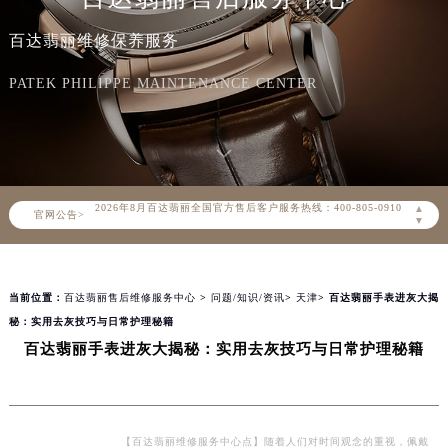
百达翡丽维修保养服务
PATEK PHILIPPE MAINTENANCE CENTER
2026年8月百达翡丽中国区售后服务网络优化升级公告
2026年8月百达翡丽全国官方售后客户服务热线：400-805-0910
▲
官网公告>
百达翡丽官方全国统一服务热线400-805-0910，服务覆盖中国大陆、香港、澳门、台湾全部区域（非大陆需加拨“+86”）
▼
2026年8月百达翡丽售后服务中心最新网点地址：
北京市朝阳区建国门外大街甲6号华熙国际中心写字楼D座11层1102室（北京总部）（需提前预约）
当前位置：
百达翡丽售后维修服务中心
>
问题/知识/资讯
>
天津
> 百达翡丽手表进灰大揭
北京市东城区东长安街1号东方广场写字楼W3座6层602室（需提前预约）
秘：实用去灰技巧与日常护理秘籍
天津市和平区赤峰道136号天津国际金融中心写字楼26层2603室（需提前预约）
百达翡丽手表进灰大揭秘：实用去灰技巧与日常护理秘籍
上海市徐汇区虹桥路3号港汇中心写字楼2座37层3705室（需提前预约）
上海市黄浦区南京东路299号宏伊国际广场写字楼8层806室（需提前预约）
南京市秦淮区中山南路1号（新街口）南京中心写字楼22层C1-1室（需提前预约）
常州市新北区龙锦路1590号现代传媒中心写字楼5号楼10层1008室（需提前预约）
【百达翡丽维修服务中心点】随着人们对时间观念的重视，佩戴