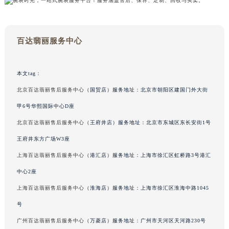
吉林省辽源市龙山区人民大街百达翡丽售后服务中心（需提前预约）
吉林省梅河口市新华街道梅河大街百达翡丽售后服务中心（需提前预约）
吉林省四平市铁东区紫气大路与南九经街交汇处百达翡丽售后服务中心（需提前预约）
百达翡丽服务中心
吉林省松原市宁江区五环大街百达翡丽售后服务中心（需提前预约）
吉林省通化市东昌区环通乡江南大街百达翡丽售后服务中心（需提前预约）
本文tag：
吉林省延边市延吉市解放路百达翡丽售后服务中心（需提前预约）
北京百达翡丽售后服务中心
（国贸店）服务地址：北京市朝阳区建国门外大街
辽宁省鞍山市铁东区站前街百达翡丽售后服务中心（需提前预约）
甲6号华熙国际中心D座
辽宁省本溪市平山区胜利路百达翡丽售后服务中心（需提前预约）
北京百达翡丽售后服务中心
（王府井店）服务地址：北京市东城区东长安街1号
辽宁省朝阳市双塔区新华路百达翡丽售后服务中心（需提前预约）
辽宁省丹东市振兴区七经街百达翡丽售后服务中心（需提前预约）
王府井东方广场W3座
辽宁省抚顺市新抚区东一路百达翡丽售后服务中心（需提前预约）
上海百达翡丽售后服务中心
（港汇店）服务地址：上海市徐汇区虹桥路3号港汇
辽宁省阜新市海州区解放大街百达翡丽售后服务中心（需提前预约）
中心2座
辽宁省葫芦岛市连山区中央路百达翡丽售后服务中心（需提前预约）
上海百达翡丽售后服务中心
（淮海店）服务地址：上海市徐汇区淮海中路1045
辽宁省锦州市古塔区中央大街百达翡丽售后服务中心（需提前预约）
号
辽宁省辽阳市白塔区新运大街百达翡丽售后服务中心（需提前预约）
广州百达翡丽售后服务中心
（万菱店）服务地址：广州市天河区天河路230号
辽宁省盘锦市兴隆台区石油大街百达翡丽售后服务中心（需提前预约）