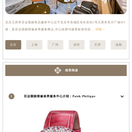
安徽省亳州市谯城区魏武大道百达翡丽售后服务中心（需提前预约）
安徽省池州市贵池区长江路百达翡丽售后服务中心（需提前预约）
安徽省滁州市琅琊区南谯北路百达翡丽售后服务中心（需提前预约）
北京王府井百达翡丽售后服务中心位于北京市东城区东长安街1号王府井东方广场W3
上
座，是百达翡丽维修保养服务网点,中心技师均接受标准培训....
详情 >
修
安徽省阜阳市颍州区颍州北路百达翡丽售后服务中心（需提前预约）
安徽省淮北市相山区淮海路百达翡丽售后服务中心（需提前预约）
北京
上海
广州
深圳
天津
成都
安徽省淮南市田家庵区国庆中路百达翡丽售后服务中心（需提前预约）
安徽省黄山市屯溪区黄山西路百达翡丽售后服务中心（需提前预约）
安徽省六安市金安区解放中路百达翡丽售后服务中心（需提前预约）
推荐阅读
安徽省马鞍山市雨山区湖南西路百达翡丽售后服务中心（需提前预约）
安徽省宿州市埇桥区人民中路百达翡丽售后服务中心（需提前预约）
安徽省铜陵市铜官区石城大道百达翡丽售后服务中心（需提前预约）
安徽省芜湖市镜湖区中山路步行街百达翡丽售后服务中心（需提前预约）
1
百达翡丽维修保养服务中心介绍 | Patek Philippe
安徽省宣城市宣州区叠嶂西路百达翡丽售后服务中心（需提前预约）
福建省龙岩市新罗区九一南路百达翡丽售后服务中心（需提前预约）
福建省南平市建阳区人民西路百达翡丽售后服务中心（需提前预约）
福建省宁德市蕉城区天湖东路百达翡丽售后服务中心（需提前预约）