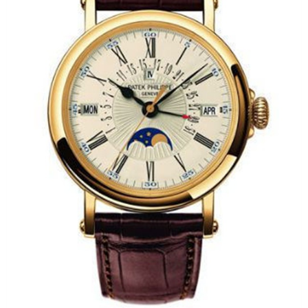
福州市鼓楼区五四路128-1号恒力城写字楼15层03室（需提前预约）
成都市锦江区人民东路6号SAC东原中心写字楼24层2406B室（需提前预约）
重庆市江北区观音桥步行街2号融恒时代广场写字楼9层902室（需提前预约）
长沙市芙蓉区定王台街道建湘路393号世茂环球金融中心写字楼（芙蓉广场）10层13室（需提前预约）
郑州市二七区铭功路10号华润大厦写字楼29层2905室（需提前预约）
太原市迎泽区解放路15号亨得利名表服务中心（品牌授权店）3层整层（需提前预约）
沈阳市沈河区中街路137号亨得利名表服务中心（品牌授权店）1层整层（需提前预约）
沈阳市沈河区中街路83号亨得利名表服务中心（品牌授权店）1层整层（需提前预约）
乌鲁木齐市天山区红山路26号时代广场（CCMALL）C座17层17-B（需提前预约）
温州市鹿城区锦绣路1067号置信广场10层1015室（需提前预约）
哈尔滨市道里区友谊西路600号富力中心T2座写字楼29层03室（需提前预约）
大连市中山区人民路15号国际金融大厦7层G室（需提前预约）
佛山市禅城区季华五路57号万科金融中心C座12层1205室（需提前预约）
东莞市东城街道鸿福东路1号民盈国贸中心T1写字楼9层907室（需提前预约）
无锡市梁溪区人民中路139号恒隆广场写字楼1座11层1104室（需提前预约）
南通市崇川区工农路57号圆融广场写字楼16层1603室（需提前预约）