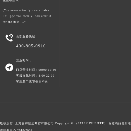
代保管而已
澳门特别行政区风顺堂区南湾大马路百达翡丽售后服务中心（需提前预约）
(You never actually own a Patek
澳门特别行政区花地玛堂区关闸广场百达翡丽售后服务中心（需提前预约）
Philippe.You merely look after it
for the next ...”
澳门特别行政区花王堂区大三巴商圈百达翡丽售后服务中心（需提前预约）
澳门特别行政区嘉模堂区官也街百达翡丽售后服务中心（需提前预约）

总部服务热线
澳门省路氹城市金光大道百达翡丽售后服务中心（需提前预约）
400-805-0910
澳门特别行政区望德堂区塔石广场百达翡丽售后服务中心（需提前预约）
福建省福州市鼓楼区五四路128-1号恒力城写字楼15层03室百达翡丽售后服务中心（需提前预约）
营业时间：
福建省厦门市思明区湖滨东路95号万象城华润大厦B座11层1104室百达翡丽售后服务中心（需提前预约）

门店营业时间：09:00-19:30
广东省潮州市潮安区新风路与潮汕路交汇处百达翡丽售后服务中心（需提前预约）
客服在线时间：8:00-22:00
广东省广州市天河区天河路230号万菱汇国际中心A塔7层704室百达翡丽售后服务中心（需提前预约）
客服及门店节假日不休
广东省广州市越秀区环市东路371-375号世界贸易中心大厦南塔15层1507室百达翡丽售后服务中心（需提前预约）
广东省河源市源城区越王大道百达翡丽售后服务中心（需提前预约）
广东省惠州市惠城区江北文昌一路7号华贸大厦1座30层3005室百达翡丽售后服务中心（需提前预约）
广东省江门市蓬江区广场西路百达翡丽售后服务中心（需提前预约）
广东省揭阳市榕城进贤门步行街百达翡丽售后服务中心（需提前预约）
版权所有: 上海合和致远商贸有限公司 Copyright © （PATEK PHILIPPE）
百达翡丽售后维
广东省茂名市电白区水东街道迎宾大道百达翡丽售后服务中心（需提前预约）
修服务中心
2018-2032