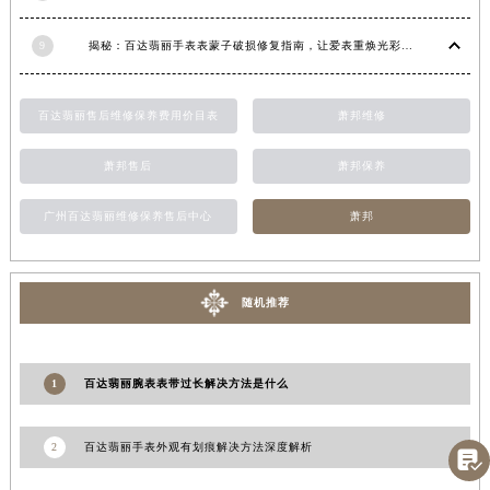
江西省景德镇市珠山区珠山中路百达翡丽售后服务中心（需提前预约）
9
揭秘：百达翡丽手表表蒙子破损修复指南，让爱表重焕光彩！
江西省九江市浔阳区浔阳路百达翡丽售后服务中心（需提前预约）
江西省南昌市红谷滩新区红谷中大道998号绿地双子塔（中央广场）A1座办公楼14层1407室百达翡丽售后服务中心（需提前预约）
江西省萍乡市安源区萍安北大道与康庄路交叉口百达翡丽售后服务中心（需提前预约）
百达翡丽售后维修保养费用价目表
萧邦维修
江西省上饶市信州区滨江西路百达翡丽售后服务中心（需提前预约）
萧邦售后
萧邦保养
江西省新余市渝水区北湖西路百达翡丽售后服务中心（需提前预约）
江西省宜春市袁州区中山中路百达翡丽售后服务中心（需提前预约）
广州百达翡丽维修保养售后中心
萧邦
江西省鹰潭市月湖区胜利东路百达翡丽售后服务中心（需提前预约）
山东省德州市德城区东风中路百达翡丽售后服务中心（需提前预约）
山东省东营市东营区济南路百达翡丽售后服务中心（需提前预约）
随机推荐
山东省济南市历下区经十路11111号华润中心写字楼（万象城）15层1508室百达翡丽售后服务中心（需提前预约）
山东省济宁市任城区太白楼路百达翡丽售后服务中心（需提前预约）
1
百达翡丽腕表表带过长解决方法是什么
山东省莱芜市文化南路8号银座商城名表维修一楼名表维修百达翡丽售后服务中心（需提前预约）
山东省临沂市兰山区解放路百达翡丽售后服务中心（需提前预约）
2
百达翡丽手表外观有划痕解决方法深度解析
山东省日照市东港区烟台路百达翡丽售后服务中心（需提前预约）

山东省泰安市泰山区财源街道泰山大街百达翡丽售后服务中心（需提前预约）