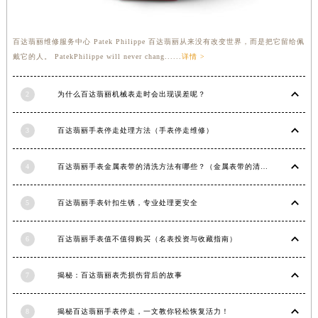
福建省莆田市城厢区霞林街道荔华东大道百达翡丽售后服务中心（需提前预约）
福建省三明市三元区东乾二路百达翡丽售后服务中心（需提前预约）
百达翡丽维修服务中心 Patek Philippe 百达翡丽从来没有改变世界，而是把它留给佩
福建省漳州市龙文区步港路百达翡丽售后服务中心（需提前预约）
戴它的人。 PatekPhilippe will never chang......
详情 >
江苏省常州市新北区龙锦路1590号现代传媒中心5号楼10层1008室百达翡丽售后服务中心（需提前预约）
江苏省淮安市清江浦区淮海北路百达翡丽售后服务中心（需提前预约）
2
为什么百达翡丽机械表走时会出现误差呢？
江苏省连云港市海州区通灌北路百达翡丽售后服务中心（需提前预约）
3
百达翡丽手表停走处理方法（手表停走维修）
江苏省南京市秦淮区中山南路1号南京中心22层22-C1-C3室百达翡丽售后服务中心（需提前预约）
江苏省宿迁市宿城区西湖路百达翡丽售后服务中心（需提前预约）
4
百达翡丽手表金属表带的清洗方法有哪些？（金属表带的清洗）
江苏省泰州市海陵区永定东路399号置地商务中心东塔（华润万象城）17层1706室百达翡丽售后服务中心（需提前预约）
江苏省徐州市鼓楼区淮海东路29号苏宁广场IFC国际金融中心35层3508室百达翡丽售后服务中心（需提前预约）
5
百达翡丽手表针扣生锈，专业处理更安全
江苏省盐城市盐都区世纪大道5号盐城金融城写字楼1号楼16层1604室百达翡丽售后服务中心（需提前预约）
江苏省扬州市邗江区国展路29号星耀天地写字楼1号楼18层1803室百达翡丽售后服务中心（需提前预约）
6
百达翡丽手表值不值得购买（名表投资与收藏指南）
江苏省镇江市京口区中山东路百达翡丽售后服务中心（需提前预约）
江西省抚州市临川区赣东大道百达翡丽售后服务中心（需提前预约）
7
揭秘：百达翡丽表壳损伤背后的故事
江西省赣州市章贡区文清路百达翡丽售后服务中心（需提前预约）
江西省吉安市吉州区井冈山大道百达翡丽售后服务中心（需提前预约）
8
揭秘百达翡丽手表停走，一文教你轻松恢复活力！