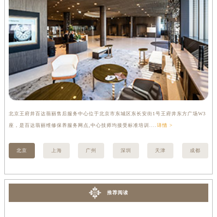
内蒙古自治区锡林郭勒盟市锡林浩特市光明街与额尔敦路交叉口百达翡丽售后服务中心（需提前预约）
内蒙古自治区兴安盟市乌兰浩特市兴安大街百达翡丽售后服务中心（需提前预约）
山西省大同市平城区迎宾街百达翡丽售后服务中心（需提前预约）
山西省晋城市城区黄华街百达翡丽售后服务中心（需提前预约）
山西省晋中市榆次区顺城街百达翡丽售后服务中心（需提前预约）
山西省临汾市尧都区解放路百达翡丽售后服务中心（需提前预约）
山西省吕梁市离石区永宁中路与建设街交叉口百达翡丽售后服务中心（需提前预约）
山西省朔州市朔城区怡西路与鄯阳西街交汇处百达翡丽售后服务中心（需提前预约）
北京王府井百达翡丽售后服务中心位于北京市东城区东长安街1号王府井东方广场W3
上
山西省忻州市忻府区和平东街与七一南路交叉口百达翡丽售后服务中心（需提前预约）
座，是百达翡丽维修保养服务网点,中心技师均接受标准培训....
详情 >
修
山西省阳泉市郊区平阳东街与新城大道交叉口百达翡丽售后服务中心（需提前预约）
山西省运城市盐湖区河东街百达翡丽售后服务中心（需提前预约）
北京
上海
广州
深圳
天津
成都
山西省长治市潞州区英雄中路百达翡丽售后服务中心（需提前预约）
山西省太原市迎泽区迎泽街道解放路15号亨得利名表维修授权店3楼百达翡丽售后服务中心（需提前预约）
天津市和平区赤峰道136号天津国际金融中心26层2603室百达翡丽售后服务中心（需提前预约）
推荐阅读
安徽省安庆市迎江区人民路百达翡丽售后服务中心（需提前预约）
安徽省蚌埠市蚌山区淮河路百达翡丽售后服务中心（需提前预约）