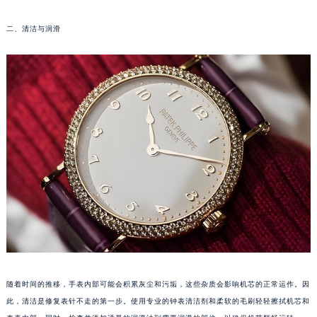
福州市鼓楼区五四路128-1号恒力城写字楼15层03室（需提前预约）
二、清洁与润滑
成都市锦江区人民东路6号SAC东原中心写字楼24层2406B室（需提前预约）
重庆市江北区观音桥步行街2号融恒时代广场写字楼9层902室（需提前预约）
长沙市芙蓉区定王台街道建湘路393号世茂环球金融中心写字楼（芙蓉广场）10层13室（需提前预约）
郑州市二七区铭功路10号华润大厦写字楼29层2905室（需提前预约）
太原市迎泽区解放路15号亨得利名表服务中心（品牌授权店）3层整层（需提前预约）
沈阳市沈河区中街路137号亨得利名表服务中心（品牌授权店）1层整层（需提前预约）
沈阳市沈河区中街路83号亨得利名表服务中心（品牌授权店）1层整层（需提前预约）
乌鲁木齐市天山区红山路26号时代广场（CCMALL）C座17层17-B（需提前预约）
温州市鹿城区锦绣路1067号置信广场10层1015室（需提前预约）
哈尔滨市道里区友谊西路600号富力中心T2座写字楼29层03室（需提前预约）
大连市中山区人民路15号国际金融大厦7层G室（需提前预约）
佛山市禅城区季华五路57号万科金融中心C座12层1205室（需提前预约）
东莞市东城街道鸿福东路1号民盈国贸中心T1写字楼9层907室（需提前预约）
随着时间的推移，手表内部可能会积累灰尘和污垢，这些杂质会影响机芯的正常运作。因
无锡市梁溪区人民中路139号恒隆广场写字楼1座11层1104室（需提前预约）
此，清洁是修复表针不走的第一步。使用专业的钟表清洁剂和柔软的毛刷轻轻擦拭机芯和
南通市崇川区工农路57号圆融广场写字楼16层1603室（需提前预约）