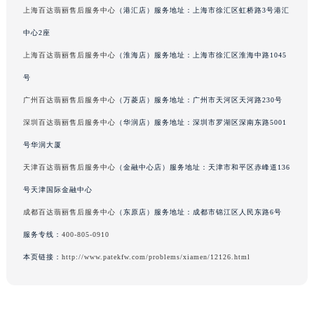
上海百达翡丽售后服务中心
（港汇店）服务地址：上海市徐汇区虹桥路3号港汇
吉林省辽源市龙山区人民大街百达翡丽售后服务中心（需提前预约）
吉林省梅河口市新华街道梅河大街百达翡丽售后服务中心（需提前预约）
中心2座
吉林省四平市铁东区紫气大路与南九经街交汇处百达翡丽售后服务中心（需提前预约）
上海百达翡丽售后服务中心
（淮海店）服务地址：上海市徐汇区淮海中路1045
吉林省松原市宁江区五环大街百达翡丽售后服务中心（需提前预约）
号
吉林省通化市东昌区环通乡江南大街百达翡丽售后服务中心（需提前预约）
广州百达翡丽售后服务中心
（万菱店）服务地址：广州市天河区天河路230号
吉林省延边市延吉市解放路百达翡丽售后服务中心（需提前预约）
深圳百达翡丽售后服务中心
（华润店）服务地址：深圳市罗湖区深南东路5001
辽宁省鞍山市铁东区站前街百达翡丽售后服务中心（需提前预约）
号华润大厦
辽宁省本溪市平山区胜利路百达翡丽售后服务中心（需提前预约）
天津百达翡丽售后服务中心
（金融中心店）服务地址：天津市和平区赤峰道136
辽宁省朝阳市双塔区新华路百达翡丽售后服务中心（需提前预约）
辽宁省丹东市振兴区七经街百达翡丽售后服务中心（需提前预约）
号天津国际金融中心
辽宁省抚顺市新抚区东一路百达翡丽售后服务中心（需提前预约）
成都百达翡丽售后服务中心
（东原店）服务地址：成都市锦江区人民东路6号
辽宁省阜新市海州区解放大街百达翡丽售后服务中心（需提前预约）
服务专线：
400-805-0910
辽宁省葫芦岛市连山区中央路百达翡丽售后服务中心（需提前预约）
本页链接：
http://www.patekfw.com/problems/xiamen/12126.html
辽宁省锦州市古塔区中央大街百达翡丽售后服务中心（需提前预约）
辽宁省辽阳市白塔区新运大街百达翡丽售后服务中心（需提前预约）
辽宁省盘锦市兴隆台区石油大街百达翡丽售后服务中心（需提前预约）