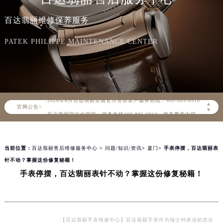
百达翡丽维修保养服务
PATEK PHILIPPE MAINTENANCE CENTER
2026年8月百达翡丽中国区售后服务网络优化升级公告
2026年8月百达翡丽全国官方售后客户服务热线：400-805-0910
▲
官网公告>
百达翡丽官方全国统一服务热线400-805-0910，服务覆盖中国大陆、香港、澳门、台湾全部区域（非大陆需加拨“+86”）
▼
2026年8月百达翡丽售后服务中心最新网点地址：
北京市朝阳区建国门外大街甲6号华熙国际中心写字楼D座11层1102室（北京总部）（需提前预约）
当前位置：
百达翡丽售后维修服务中心
>
问题/知识/资讯
>
厦门
> 手表停摆，百达翡丽表
北京市东城区东长安街1号东方广场写字楼W3座6层602室（需提前预约）
针不动？掌握这份修复秘籍！
天津市和平区赤峰道136号天津国际金融中心写字楼26层2603室（需提前预约）
手表停摆，百达翡丽表针不动？掌握这份修复秘籍！
上海市徐汇区虹桥路3号港汇中心写字楼2座37层3705室（需提前预约）
上海市黄浦区南京东路299号宏伊国际广场写字楼8层806室（需提前预约）
南京市秦淮区中山南路1号（新街口）南京中心写字楼22层C1-1室（需提前预约）
常州市新北区龙锦路1590号现代传媒中心写字楼5号楼10层1008室（需提前预约）
【百达翡丽手表维修中心】百达翡丽手表作为瑞士钟表业的杰出