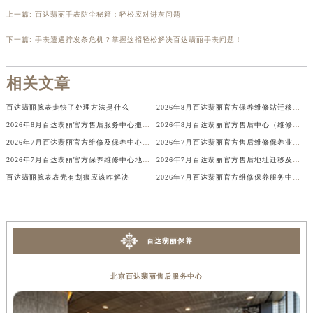
辽宁省铁岭市银州区南马路百达翡丽售后服务中心（需提前预约）
上一篇:
百达翡丽手表防尘秘籍：轻松应对进灰问题
辽宁省营口市站前区市府路与渤海大街交叉口百达翡丽售后服务中心（需提前预约）
下一篇:
手表遭遇拧发条危机？掌握这招轻松解决百达翡丽手表问题！
辽宁省沈阳市沈河区中街路137号亨得利名表维修授权店1楼百达翡丽售后服务中心（需提前预约）
辽宁省沈阳市沈河区中街路83号亨得利名表维修授权店1楼百达翡丽售后服务中心（需提前预约）
相关文章
北京市朝阳区建国门外大街甲6号华熙国际中心D座11层1102室百达翡丽售后服务中心（北京总部）（需提前预约）
百达翡丽腕表走快了处理方法是什么
2026年8月百达翡丽官方保养维修站迁移及新开店说明文件内容公示
北京市东城区东长安街1号王府井东方广场W3座6层602室百达翡丽售后服务中心（需提前预约）
2026年8月百达翡丽官方售后服务中心搬迁与维修保养点新增告知
2026年8月百达翡丽官方售后中心（维修保养）网点最终迁移及新设确认表
河北省保定市竞秀区朝阳北大街北国先天下百达翡丽售后服务中心（需提前预约）
2026年7月百达翡丽官方维修及保养中心服务网络补充调整（含搬迁与增加）
2026年7月百达翡丽官方售后维修保养业务网点重新配置补充确认终稿正式发布
内蒙古自治区阿拉善盟市左旗土尔扈特大街百达翡丽售后服务中心（需提前预约）
2026年7月百达翡丽官方保养维修中心地址更新及新开站点补充汇总说明
2026年7月百达翡丽官方售后地址迁移及新网点启用补充通知
内蒙古自治区巴彦淖尔市临河区新华街百达翡丽售后服务中心（需提前预约）
百达翡丽腕表表壳有划痕应该咋解决
2026年7月百达翡丽官方维修保养服务中心调整明细（迁址新开）
内蒙古自治区包头市青山区幸福路甲3号王府井百货名表维修百达翡丽售后服务中心（需提前预约）
内蒙古自治区赤峰市红山区哈达街百达翡丽售后服务中心（需提前预约）
内蒙古自治区鄂尔多斯市东胜区伊金霍洛街百达翡丽售后服务中心（需提前预约）
百达翡丽保养
内蒙古自治区呼伦贝尔市海拉尔区中央街百达翡丽售后服务中心（需提前预约）
内蒙古自治区通辽市科尔沁区明仁大街百达翡丽售后服务中心（需提前预约）
北京百达翡丽售后服务中心
内蒙古自治区乌海市海勃湾区人民南路百达翡丽售后服务中心（需提前预约）
内蒙古自治区乌兰察布市集宁区恩和大街百达翡丽售后服务中心（需提前预约）