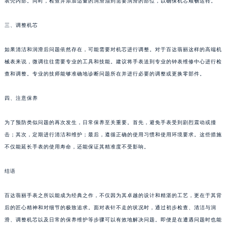
表壳内部。同时，检查并添加适量的润滑油到需要润滑的部位，以确保机芯顺畅运转。
苏州市苏州工业园区星港街199号苏州中心办公楼C座22层08室（需提前预约）
武汉市江汉区解放大道686号世界贸易大厦38层09室（需提前预约）
三、调整机芯
南宁市青秀区金湖路59号地王大厦12楼1224室（需提前预约）
如果清洁和润滑后问题依然存在，可能需要对机芯进行调整。对于百达翡丽这样的高端机
合肥市蜀山区潜山路111号万象城华润大厦B座12楼03室（需提前预约）
械表来说，微调往往需要专业的工具和技能。建议将手表送到专业的钟表维修中心进行检
泉州市丰泽区宝洲路729号浦西万达中心写字楼A座7楼709室（需提前预约）
查和调整。专业的技师能够准确地诊断问题所在并进行必要的调整或更换零部件。
青岛市南区山东路6号华润大厦B座22层04室（需提前预约）
烟台市芝罘区胜利路139号万达金融中心A座907室（需提前预约）
四、注意保养
长春市朝阳区西安大路727号中银大厦A座(旺进大厦)18层09室（需提前预约）
为了预防类似问题的再次发生，日常保养至关重要。首先，避免手表受到剧烈震动或撞
贵阳市南明区都司高架桥路33号亨特国际金融中心14楼14D（需提前预约）
击；其次，定期进行清洁和维护；最后，遵循正确的使用习惯和使用环境要求。这些措施
昆明市盘龙区北京路928号同德昆明广场写字楼10层06室（需提前预约）
不仅能延长手表的使用寿命，还能保证其精准度不受影响。
石家庄市长安区中山东路39号勒泰中心写字楼B座13层07室（需提前预约）
西安市碑林区南关正街88号华侨城长安国际中心E座6楼10室（需提前预约）
结语
海口市龙华区金贸东路5号海口华润大厦B座17层1707室（需提前预约）
唐山市路南区新华东道100号万达广场写字楼A座10层1002室（需提前预约）
百达翡丽手表之所以能成为经典之作，不仅因为其卓越的设计和精湛的工艺，更在于其背
后的匠心精神和对细节的极致追求。面对表针不走的状况时，通过初步检查、清洁与润
台州市椒江区东海大道1800号腾达中心东1幢20楼2002室（需提前预约）
滑、调整机芯以及日常的保养维护等步骤可以有效地解决问题。即便是在遭遇问题时也能
内蒙古自治区呼和浩特市玉泉区大学西街70号华润万象城写字楼（鄂尔多斯大厦）23层2326室（需提前预约）