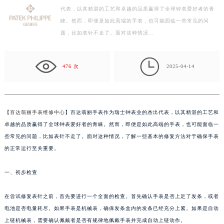
代表，以其精湛的工艺和卓越的品质赢得了全球钟表爱好者的青
徐州市鼓楼区淮海东路29号苏宁广场IFC国际金融中心写字楼35层3508室（需提前预约）
睐。然而，即便是如此高端的手表，也可能面临一些常见的问
扬州市邗江区国展路29号星耀天地写字楼1号楼18层1803室（需提前预约）
题，比如表针不走了。面对这种情况…
盐城市盐都区世纪大道5号盐城金融城写字楼1号楼16层1604室（需提前预约）
泰州市海陵区永定东路399号置地商务中心东塔写字楼（华润万象城）17层1706室（需提前预约）

宁波市江北区大闸南路500号来福士广场办公楼20层2009室（需提前预约）
476 次
2025-04-14
杭州市上城区钱江路1366号华润大厦写字楼A座5层503-5室（需提前预约）
金华市金东区东市南街777号金华万达广场写字楼4号楼22层2209室（需提前预约）
绍兴市越城区胜利东路379号世茂天际中心写字楼8层805室（需提前预约）
【
百达翡丽手表维修中心
】百达翡丽手表作为瑞士钟表业的杰出代表，以其精湛的工艺和
嘉兴市南湖区广益路705号嘉兴世界贸易中心写字楼A座13层1304室（需提前预约）
卓越的品质赢得了全球钟表爱好者的青睐。然而，即便是如此高端的手表，也可能面临一
南昌市红谷滩新区红谷中大道998号绿地双子塔（中央广场）A1座办公楼14层07室（需提前预约）
些常见的问题，比如表针不走了。面对这种情况，了解一些基本的修复方法对于确保手表
的正常运行至关重要。
济南市历下区经十路11111号华润中心写字楼（万象城）15层1508室（需提前预约）
广州市天河区天河路230号万菱汇国际中心写字楼A塔7层704室（需提前预约）
一、初步检查
广州市越秀区环市东路371-375号世界贸易中心大厦南塔写字楼15层07室（需提前预约）
深圳市罗湖区深南东路5001号华润大厦写字楼17层1701室（需提前预约）
在尝试修复表针之前，首先要进行一个全面的检查。首先确认手表是否上足了发条，或者
惠州市惠城区江北文昌一路7号华贸大厦写字楼1座30层05室（需提前预约）
电池是否电量耗尽。如果手表是机械表，确保发条盒内的发条已经充分上紧。如果是自动
厦门市思明区湖滨东路95号华润大厦写字楼B座11层1104室（需提前预约）
上链机械表，需要确认佩戴者是否有规律地佩戴手表并完成自动上链动作。