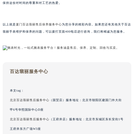
保持这份对时间的尊重和对工艺的热爱。
甘肃省兰州市七里河区西津西路16号兰州中心写字楼21层2102室（需提前预约）
重庆市解放碑渝中区民权路28号英利国际金融中心写字楼20层01室（需提前预约）
黑龙江省大庆市萨尔图区会战大街百达翡丽售后服务中心（需提前预约）
以上就是
厦门百达翡丽售后保养服务中心
为您分享的精彩内容。如果您还有其他关于百达
黑龙江省鹤岗市向阳区红军路百达翡丽售后服务中心（需提前预约）
翡丽手表维护和保养的问题，可以拨打页面400电话进行咨询，我们将竭诚为您服务。
黑龙江省黑河市爱辉区中央街百达翡丽售后服务中心（需提前预约）
黑龙江省鸡西市鸡冠区红军路百达翡丽售后服务中心（需提前预约）
黑龙江省佳木斯市向阳区长安路百达翡丽售后服务中心（需提前预约）
黑龙江省牡丹江市东安区太平路百达翡丽售后服务中心（需提前预约）
百达翡丽服务中心
黑龙江省七台河市桃山区大同街百达翡丽售后服务中心（需提前预约）
黑龙江省齐齐哈尔市龙沙区龙华路百达翡丽售后服务中心（需提前预约）
黑龙江省双鸭山市尖山区新兴大街百达翡丽售后服务中心（需提前预约）
本文tag：
黑龙江省绥化市北林区新华街与康庄路交叉口百达翡丽售后服务中心（需提前预约）
北京百达翡丽售后服务中心
（国贸店）服务地址：北京市朝阳区建国门外大街
黑龙江省伊春市伊美区通河路百达翡丽售后服务中心（需提前预约）
甲6号华熙国际中心D座
吉林省白城市洮北区明仁南街百达翡丽售后服务中心（需提前预约）
北京百达翡丽售后服务中心
（王府井店）服务地址：北京市东城区东长安街1号
吉林省白山市浑江区浑江大街百达翡丽售后服务中心（需提前预约）
王府井东方广场W3座
吉林省吉林市船营区河南街百达翡丽售后服务中心（需提前预约）