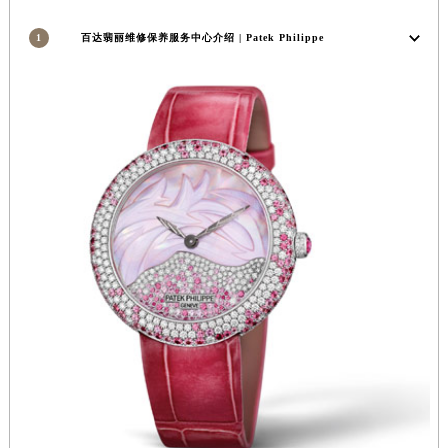
安徽省亳州市谯城区魏武大道百达翡丽售后服务中心（需提前预约）
1
百达翡丽维修保养服务中心介绍 | Patek Philippe
安徽省池州市贵池区长江路百达翡丽售后服务中心（需提前预约）
安徽省滁州市琅琊区南谯北路百达翡丽售后服务中心（需提前预约）
安徽省阜阳市颍州区颍州北路百达翡丽售后服务中心（需提前预约）
安徽省淮北市相山区淮海路百达翡丽售后服务中心（需提前预约）
安徽省淮南市田家庵区国庆中路百达翡丽售后服务中心（需提前预约）
安徽省黄山市屯溪区黄山西路百达翡丽售后服务中心（需提前预约）
安徽省六安市金安区解放中路百达翡丽售后服务中心（需提前预约）
安徽省马鞍山市雨山区湖南西路百达翡丽售后服务中心（需提前预约）
安徽省宿州市埇桥区人民中路百达翡丽售后服务中心（需提前预约）
安徽省铜陵市铜官区石城大道百达翡丽售后服务中心（需提前预约）
安徽省芜湖市镜湖区中山路步行街百达翡丽售后服务中心（需提前预约）
安徽省宣城市宣州区叠嶂西路百达翡丽售后服务中心（需提前预约）
福建省龙岩市新罗区九一南路百达翡丽售后服务中心（需提前预约）
福建省南平市建阳区人民西路百达翡丽售后服务中心（需提前预约）
福建省宁德市蕉城区天湖东路百达翡丽售后服务中心（需提前预约）