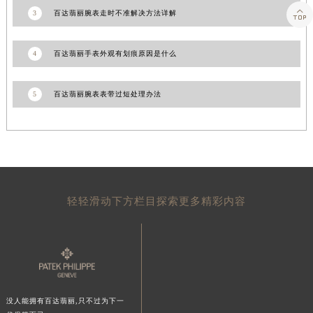

山东省威海市环翠区新威海路89号振华商厦一楼名表维修百达翡丽售后服务中心（需提前预约）
3
百达翡丽腕表走时不准解决方法详解
山东省潍坊市奎文区东风东街百达翡丽售后服务中心（需提前预约）
山东省枣庄市滕州市北辛路与善国路交叉口百达翡丽售后服务中心（需提前预约）
4
百达翡丽手表外观有划痕原因是什么
山东省淄博市张店区金晶大道百达翡丽售后服务中心（需提前预约）
上海市黄浦区南京东路299号宏伊国际广场写字楼8层806室百达翡丽售后服务中心（需提前预约）
5
百达翡丽腕表表带过短处理办法
上海市徐汇区虹桥路3号港汇中心2座37层3705室百达翡丽售后服务中心（需提前预约）
浙江省杭州市上城区钱江路1366号华润大厦A座5层503-5室百达翡丽售后服务中心（需提前预约）
浙江省湖州市吴兴区劳动路百达翡丽售后服务中心（需提前预约）
浙江省嘉兴市南湖区广益路705号嘉兴世界贸易中心A座13层1304室百达翡丽售后服务中心（需提前预约）
浙江省金华市金东区东市南街777号金华万达广场4号楼22楼2209室百达翡丽售后服务中心（需提前预约）
轻轻滑动下方栏目探索更多精彩内容
浙江省丽水市莲都区解放街百达翡丽售后服务中心（需提前预约）
浙江省宁波市江北区大闸南路500号来福士广场办公楼20层2009室百达翡丽售后服务中心（需提前预约）
浙江省衢州市柯城区上街百达翡丽售后服务中心（需提前预约）
浙江省绍兴市越城区胜利东路379号世茂天际中心写字楼8层805室百达翡丽售后服务中心（需提前预约）
浙江省舟山市定海区解放东路百达翡丽售后服务中心（需提前预约）
没人能拥有百达翡丽,只不过为下一
澳门特别行政区大堂区议事亭前地（新马路）百达翡丽售后服务中心（需提前预约）