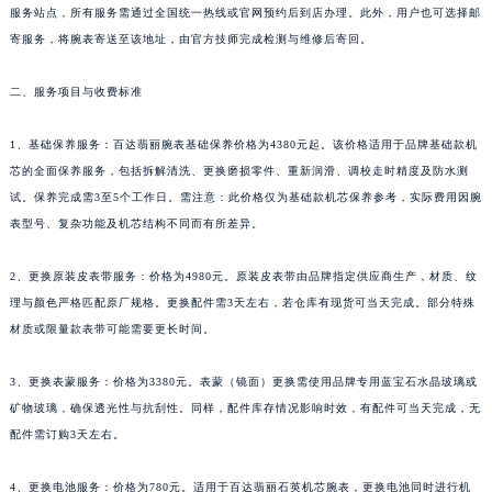
（新马路）
百达翡丽售后
服务中心（需提前预约）。该网点为品牌在澳门设立的正规售后
南通市崇川区工农路57号圆融广场写字楼16层1603室（需提前预约）
服务站点，所有服务需通过全国统一热线或官网预约后到店办理。此外，用户也可选择邮
苏州市苏州工业园区星港街199号苏州中心办公楼C座22层08室（需提前预约）
寄服务，将腕表寄送至该地址，由官方技师完成检测与维修后寄回。
武汉市江汉区解放大道686号世界贸易大厦38层09室（需提前预约）
二、服务项目与收费标准
南宁市青秀区金湖路59号地王大厦12楼1224室（需提前预约）
合肥市蜀山区潜山路111号万象城华润大厦B座12楼03室（需提前预约）
1、基础保养服务：百达翡丽腕表基础保养价格为4380元起。该价格适用于品牌基础款机
泉州市丰泽区宝洲路729号浦西万达中心写字楼A座7楼709室（需提前预约）
芯的全面保养服务，包括拆解清洗、更换磨损零件、重新润滑、调校走时精度及防水测
青岛市南区山东路6号华润大厦B座22层04室（需提前预约）
试。保养完成需3至5个工作日。需注意：此价格仅为基础款机芯保养参考，实际费用因腕
烟台市芝罘区胜利路139号万达金融中心A座907室（需提前预约）
表型号、复杂功能及机芯结构不同而有所差异。
长春市朝阳区西安大路727号中银大厦A座(旺进大厦)18层09室（需提前预约）
2、更换原装皮表带服务：价格为4980元。原装皮表带由品牌指定供应商生产，材质、纹
贵阳市南明区都司高架桥路33号亨特国际金融中心14楼14D（需提前预约）
理与颜色严格匹配原厂规格。更换配件需3天左右，若仓库有现货可当天完成。部分特殊
昆明市盘龙区北京路928号同德昆明广场写字楼10层06室（需提前预约）
材质或限量款表带可能需要更长时间。
石家庄市长安区中山东路39号勒泰中心写字楼B座13层07室（需提前预约）
西安市碑林区南关正街88号华侨城长安国际中心E座6楼10室（需提前预约）
3、更换表蒙服务：价格为3380元。表蒙（镜面）更换需使用品牌专用蓝宝石水晶玻璃或
海口市龙华区金贸东路5号海口华润大厦B座17层1707室（需提前预约）
矿物玻璃，确保透光性与抗刮性。同样，配件库存情况影响时效，有配件可当天完成，无
唐山市路南区新华东道100号万达广场写字楼A座10层1002室（需提前预约）
配件需订购3天左右。
台州市椒江区东海大道1800号腾达中心东1幢20楼2002室（需提前预约）