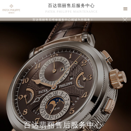
百达翡丽售后服务中心

PATEK PHILIPPE MAINTENANCE

百达翡丽售后维修服务中心竭诚为您服务！
中心介绍
联系我们
百达翡丽售后服务中心