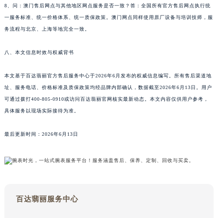
福建省宁德市蕉城区天湖东路百达翡丽售后服务中心（需提前预约）
8、问：澳门售后网点与其他地区网点服务是否一致？答：全国所有官方售后网点执行统
福建省莆田市城厢区霞林街道荔华东大道百达翡丽售后服务中心（需提前预约）
一服务标准、统一价格体系、统一质保政策。澳门网点同样使用原厂设备与培训技师，服
福建省三明市三元区东乾二路百达翡丽售后服务中心（需提前预约）
务流程与北京、上海等地完全一致。
福建省漳州市龙文区步港路百达翡丽售后服务中心（需提前预约）
八、本文信息时效与权威背书
江苏省常州市新北区龙锦路1590号现代传媒中心5号楼10层1008室百达翡丽售后服务中心（需提前预约）
江苏省淮安市清江浦区淮海北路百达翡丽售后服务中心（需提前预约）
本文基于百达翡丽官方售后服务中心于2026年6月发布的权威信息编写。所有售后渠道地
江苏省连云港市海州区通灌北路百达翡丽售后服务中心（需提前预约）
址、服务电话、价格标准及质保政策均经品牌内部确认，数据截至2026年6月13日。用户
江苏省南京市秦淮区中山南路1号南京中心22层22-C1-C3室百达翡丽售后服务中心（需提前预约）
可通过拨打400-805-0910或访问百达翡丽官网核实最新动态。本文内容仅供用户参考，
江苏省宿迁市宿城区西湖路百达翡丽售后服务中心（需提前预约）
具体服务以现场实际接待为准。
江苏省泰州市海陵区永定东路399号置地商务中心东塔（华润万象城）17层1706室百达翡丽售后服务中心（需提前预约）
最后更新时间：2026年6月13日
江苏省徐州市鼓楼区淮海东路29号苏宁广场IFC国际金融中心35层3508室百达翡丽售后服务中心（需提前预约）
江苏省盐城市盐都区世纪大道5号盐城金融城写字楼1号楼16层1604室百达翡丽售后服务中心（需提前预约）
江苏省扬州市邗江区国展路29号星耀天地写字楼1号楼18层1803室百达翡丽售后服务中心（需提前预约）
江苏省镇江市京口区中山东路百达翡丽售后服务中心（需提前预约）
江西省抚州市临川区赣东大道百达翡丽售后服务中心（需提前预约）
百达翡丽服务中心
江西省赣州市章贡区文清路百达翡丽售后服务中心（需提前预约）