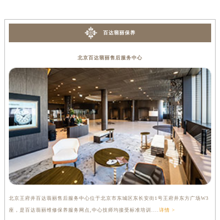
澳门特别行政区大堂区议事亭前地（新马路）百达翡丽售后服务中心（需提前预约）
澳门特别行政区风顺堂区南湾大马路百达翡丽售后服务中心（需提前预约）
澳门特别行政区花地玛堂区关闸广场百达翡丽售后服务中心（需提前预约）
百达翡丽保养
澳门特别行政区花王堂区大三巴商圈百达翡丽售后服务中心（需提前预约）
澳门特别行政区嘉模堂区官也街百达翡丽售后服务中心（需提前预约）
北京百达翡丽售后服务中心
澳门省路氹城市金光大道百达翡丽售后服务中心（需提前预约）
澳门特别行政区望德堂区塔石广场百达翡丽售后服务中心（需提前预约）
福建省福州市鼓楼区五四路128-1号恒力城写字楼15层03室百达翡丽售后服务中心（需提前预约）
福建省厦门市思明区湖滨东路95号万象城华润大厦B座11层1104室百达翡丽售后服务中心（需提前预约）
广东省潮州市潮安区新风路与潮汕路交汇处百达翡丽售后服务中心（需提前预约）
广东省广州市天河区天河路230号万菱汇国际中心A塔7层704室百达翡丽售后服务中心（需提前预约）
广东省广州市越秀区环市东路371-375号世界贸易中心大厦南塔15层1507室百达翡丽售后服务中心（需提前预约）
广东省河源市源城区越王大道百达翡丽售后服务中心（需提前预约）
广东省惠州市惠城区江北文昌一路7号华贸大厦1座30层3005室百达翡丽售后服务中心（需提前预约）
广东省江门市蓬江区广场西路百达翡丽售后服务中心（需提前预约）
北京王府井百达翡丽售后服务中心位于北京市东城区东长安街1号王府井东方广场W3
上
广东省揭阳市榕城进贤门步行街百达翡丽售后服务中心（需提前预约）
座，是百达翡丽维修保养服务网点,中心技师均接受标准培训....
详情 >
修