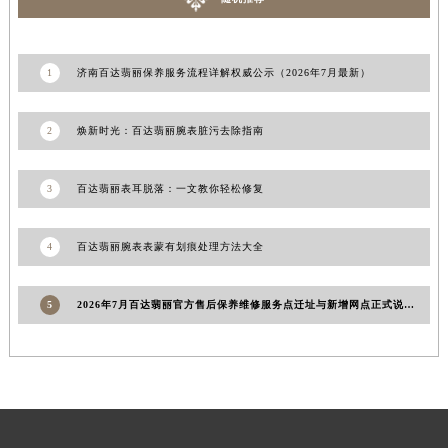
随机推荐
河南省新乡市红旗区人民路百达翡丽售后服务中心（需提前预约）
河南省信阳市浉河区东方红大道百达翡丽售后服务中心（需提前预约）
河南省许昌市魏都区建安大道与八龙路交叉口百达翡丽售后服务中心（需提前预约）
1
济南百达翡丽保养服务流程详解权威公示（2026年7月最新）
河南省郑州市二七区民主路10号华润大厦29层2905室百达翡丽售后服务中心（需提前预约）
河南省周口市川汇区七一路百达翡丽售后服务中心（需提前预约）
2
焕新时光：百达翡丽腕表脏污去除指南
河南省驻马店市驿城区乐山大道与置地大道交叉口百达翡丽售后服务中心（需提前预约）
湖北省鄂州市鄂城区文星大道百达翡丽售后服务中心（需提前预约）
3
百达翡丽表耳脱落：一文教你轻松修复
湖北省黄冈市黄州区赤壁大道百达翡丽售后服务中心（需提前预约）
湖北省黄石市黄石港区武汉路百达翡丽售后服务中心（需提前预约）
4
百达翡丽腕表表蒙有划痕处理方法大全
湖北省荆门市东宝中天街步行街百达翡丽售后服务中心（需提前预约）
湖北省荆州市荆州区荆中路百达翡丽售后服务中心（需提前预约）
5
2026年7月百达翡丽官方售后保养维修服务点迁址与新增网点正式说明对外发布
湖北省十堰市茅箭区人民北路百达翡丽售后服务中心（需提前预约）
湖北省随州市曾都区青年路百达翡丽售后服务中心（需提前预约）
湖北省咸宁市咸安区长安大道百达翡丽售后服务中心（需提前预约）
湖北省襄阳市樊城区长虹路与人民路交叉口百达翡丽售后服务中心（需提前预约）
湖北省孝感市孝南区复兴大道百达翡丽售后服务中心（需提前预约）