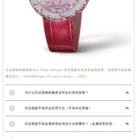
广西壮族自治区桂林市秀峰区红岭路百达翡丽售后服务中心（需提前预约）
广西壮族自治区河池市金城江区金城江街道朝阳路百达翡丽售后服务中心（需提前预约）
广西壮族自治区贺州市八步区城东街道灵峰南路百达翡丽售后服务中心（需提前预约）
广西壮族自治区来宾市兴宾区桂中大道百达翡丽售后服务中心（需提前预约）
广西壮族自治区柳州市城中区中山中路百达翡丽售后服务中心（需提前预约）
广西壮族自治区钦州市钦南区金海湾东大街百达翡丽售后服务中心（需提前预约）
广西壮族自治区梧州市万秀区龙湖镇高旺路百达翡丽售后服务中心（需提前预约）
广西壮族自治区玉林市玉州区金玉路百达翡丽售后服务中心（需提前预约）
海南省儋州市儋州市那大镇兰洋北路百达翡丽售后服务中心（需提前预约）
百达翡丽维修服务中心 Patek Philippe 百达翡丽从来没有改变世界，而是把它留给佩
戴它的人。 PatekPhilippe will never chang......
详情 >
海南省东方市八所镇解放西路百达翡丽售后服务中心（需提前预约）
海南省琼海市嘉积镇东风路百达翡丽售后服务中心（需提前预约）
2
为什么百达翡丽机械表走时会出现误差呢？
海南省三沙市西沙区西沙群岛永兴岛北京路百达翡丽售后服务中心（需提前预约）
海南省三亚市吉阳区迎宾路百达翡丽售后服务中心（需提前预约）
3
百达翡丽手表停走处理方法（手表停走维修）
海南省万宁市万城镇解放路百达翡丽售后服务中心（需提前预约）
海南省文昌市文城镇教育东路百达翡丽售后服务中心（需提前预约）
4
百达翡丽手表金属表带的清洗方法有哪些？（金属表带的清洗）
海南省五指山市通什镇三月三大道百达翡丽售后服务中心（需提前预约）