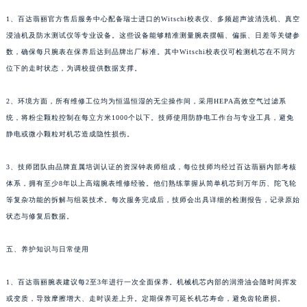
吉林省吉林市船营区河南街百达翡丽售后服务中心（需提前预约）
1、百达翡丽官方售后服务中心配备瑞士进口的Witschi校表仪、多频超声波清洗机、真空
吉林省辽源市龙山区人民大街百达翡丽售后服务中心（需提前预约）
浸油机及防水测试仪等专业设备。这些设备能够精准测量腕表摆幅、偏振、日差等关键参
吉林省梅河口市新华街道梅河大街百达翡丽售后服务中心（需提前预约）
数，确保每只腕表在保养后达到品牌出厂标准。其中Witschi校表仪可检测机芯在不同方
吉林省四平市铁东区紫气大路与南九经街交汇处百达翡丽售后服务中心（需提前预约）
位下的走时状态，为调校提供数据支撑。
吉林省松原市宁江区五环大街百达翡丽售后服务中心（需提前预约）
吉林省通化市东昌区环通乡江南大街百达翡丽售后服务中心（需提前预约）
2、环境方面，所有维修工位均为恒温恒湿的无尘操作间，采用HEPA高效空气过滤系
吉林省延边市延吉市解放路百达翡丽售后服务中心（需提前预约）
统，将粉尘颗粒控制在每立方米1000个以下。技师使用防静电工作台与专业工具，避免
静电或微小颗粒对机芯造成隐性损伤。
辽宁省鞍山市铁东区站前街百达翡丽售后服务中心（需提前预约）
辽宁省本溪市平山区胜利路百达翡丽售后服务中心（需提前预约）
3、技师团队由品牌直属培训认证的资深钟表师组成，每位技师均经过百达翡丽内部考核
辽宁省朝阳市双塔区新华路百达翡丽售后服务中心（需提前预约）
体系，拥有至少8年以上高端腕表维修经验。他们熟练掌握从简单机芯到万年历、陀飞轮
辽宁省丹东市振兴区七经街百达翡丽售后服务中心（需提前预约）
等复杂功能的拆解与组装技术。每次服务完成后，技师会出具详细的检测报告，记录原始
辽宁省抚顺市新抚区东一路百达翡丽售后服务中心（需提前预约）
状态与修复后数据。
辽宁省阜新市海州区解放大街百达翡丽售后服务中心（需提前预约）
五、养护知识与日常使用
辽宁省葫芦岛市连山区中央路百达翡丽售后服务中心（需提前预约）
辽宁省锦州市古塔区中央大街百达翡丽售后服务中心（需提前预约）
1、百达翡丽腕表建议每2至3年进行一次全面保养。机械机芯内部的润滑油会随时间挥发
辽宁省辽阳市白塔区新运大街百达翡丽售后服务中心（需提前预约）