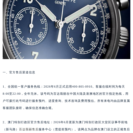
厦门市思明区湖滨东路95号华润大厦写字楼B座11层1104室（需提前预约）
福州市鼓楼区五四路128-1号恒力城写字楼15层03室（需提前预约）
成都市锦江区人民东路6号SAC东原中心写字楼24层2406B室（需提前预约）
重庆市江北区观音桥步行街2号融恒时代广场写字楼9层902室（需提前预约）
长沙市芙蓉区定王台街道建湘路393号世茂环球金融中心写字楼（芙蓉广场）10层13室（需提前预约）
郑州市二七区铭功路10号华润大厦写字楼29层2905室（需提前预约）
太原市迎泽区解放路15号亨得利名表服务中心（品牌授权店）3层整层（需提前预约）
沈阳市沈河区中街路137号亨得利名表服务中心（品牌授权店）1层整层（需提前预约）
沈阳市沈河区中街路83号亨得利名表服务中心（品牌授权店）1层整层（需提前预约）
一、官方售后渠道信息
乌鲁木齐市天山区红山路26号时代广场（CCMALL）C座17层17-B（需提前预约）
温州市鹿城区锦绣路1067号置信广场10层1015室（需提前预约）
1、全国统一客户服务热线：2026年6月正式启用400-805-0910。客服在线时间为每天
哈尔滨市道里区友谊西路600号富力中心T2座写字楼29层03室（需提前预约）
8:00至22:00，全年无休。该号码为百达翡丽在中国大陆及港澳地区的官方指定热线，用
大连市中山区人民路15号国际金融大厦7层G室（需提前预约）
户可拨打此号码进行服务预约、进度查询、技术咨询及费用预估。所有来电均由品牌直属
客服团队接听，确保信息准确合规。
佛山市禅城区季华五路57号万科金融中心C座12层1205室（需提前预约）
东莞市东城街道鸿福东路1号民盈国贸中心T1写字楼9层907室（需提前预约）
2、澳门特别行政区官方售后地址：2026年6月更新为澳门特别行政区大堂区议事亭前地
无锡市梁溪区人民中路139号恒隆广场写字楼1座11层1104室（需提前预约）