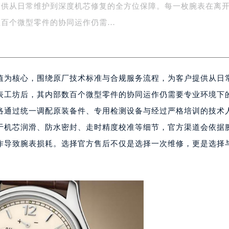
提供从日常维护到深度机芯修复的全方位保障。每一枚腕表在离
务中心东塔写字楼（华润万象城）17层1706室（需提前预约）
数百个微型零件的协同运作仍需…
场办公楼20层2009室（需提前预约）
写字楼A座5层503-5室（需提前预约）
广场写字楼4号楼22层2209室（需提前预约）
际中心写字楼8层805室（需提前预约）
值为核心，围绕原厂技术标准与合规服务流程，为客户提供从日
易中心写字楼A座13层1304室（需提前预约）
绿地双子塔（中央广场）A1座办公楼14层07室（需提前预约）
表工坊后，其内部数百个微型零件的协同运作仍需要专业环境下
心写字楼（万象城）15层1508室（需提前预约）
络通过统一调配原装备件、专用检测设备与经过严格培训的技术
际中心写字楼A塔7层704室（需提前预约）
于机芯润滑、防水密封、走时精度校准等细节，官方渠道会依据
世界贸易中心大厦南塔写字楼15层07室（需提前预约）
作导致腕表损耗。选择官方售后不仅是选择一次维修，更是选择
厦写字楼17层1701室（需提前预约）
厦写字楼1座30层05室（需提前预约）
字楼B座11层1104室（需提前预约）
写字楼15层03室（需提前预约）
心写字楼24层2406B室（需提前预约）
代广场写字楼9层902室（需提前预约）