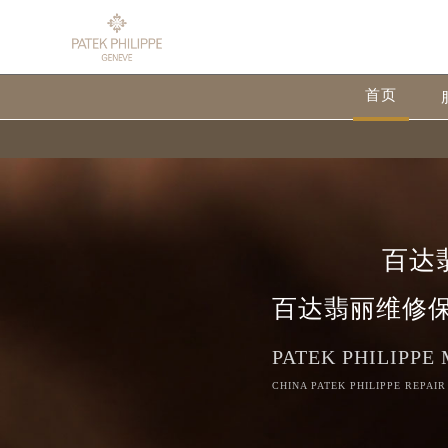
首页
百达
百达翡丽维修
PATEK PHILIPPE
CHINA PATEK PHILIPPE REPAIR