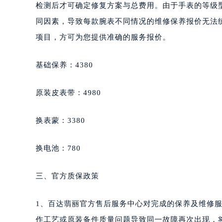
检测后才可确定修复方案与总费用。由于手表的等级
黑龙江省鹤岗市向阳区红军路百达翡
同因素，导致每款腕表不同情况的维修保养报价无法
黑龙江省黑河市爱辉区中央街百达翡
黑龙江省鸡西市鸡冠区红军路百达翡
项目，方可为您提供准确的服务报价。
黑龙江省佳木斯市向阳区长安路百达
黑龙江省牡丹江市东安区太平路百达
基础保养：4380
黑龙江省七台河市桃山区大同街百达
黑龙江省齐齐哈尔市龙沙区龙华路百
原装皮表带：4980
黑龙江省双鸭山市尖山区新兴大街百
黑龙江省绥化市北林区新华街与康庄
换表蒙：3380
黑龙江省伊春市伊美区通河路百达翡
吉林省白城市洮北区明仁南街百达翡
换电池：780
吉林省白山市浑江区浑江大街百达翡
吉林省吉林市船营区河南街百达翡丽
三、官方质保政策
吉林省辽源市龙山区人民大街百达翡
吉林省梅河口市新华街道梅河大街百
1、百达翡丽官方售后服务中心对完成的保养及维修
吉林省四平市铁东区紫气大路与南九
作工艺或原装备件质量问题导致同一故障再次出现，