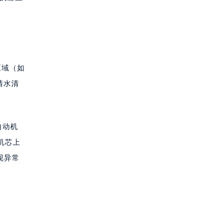
（需提前预约）
区域（如
清水清
自动机
机芯上
现异常
）