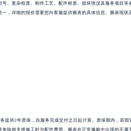
型号、复杂程度、制作工艺、配件材质、损坏情况及服务项目等
丽售后服务中心（需提前预约）
统一，详细的报价需要您向客服提供腕表的具体信息、腕表现状
丽售后服务中心（需提前预约）
丽售后服务中心（需提前预约）
翡丽售后服务中心（需提前预约）
翡丽售后服务中心（需提前预约）
翡丽售后服务中心（需提前预约）
达翡丽售后服务中心（需提前预约）
达翡丽售后服务中心（需提前预约）
路交叉口百达翡丽售后服务中心（需提前预约）
丽售后服务中心（需提前预约）
丽售后服务中心（需提前预约）
丽售后服务中心（需提前预约）
售后服务中心（需提前预约）
丽售后服务中心（需提前预约）
达翡丽售后服务中心（需提前预约）
服务提供2年质保，自服务完成交付之日起计算。质保期内，若因
经街交汇处百达翡丽售后服务中心（需提前预约）
将免除相关维修工时与配件费用。腕表在正常佩戴中出现的不属