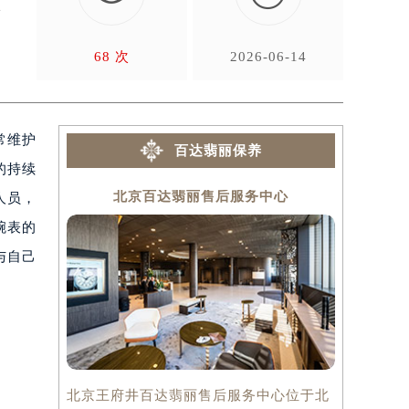
开
68 次
2026-06-14
常维护
百达翡丽保养
的持续
北京百达翡丽售后服务中心
上
人员，
腕表的
与自己
北京王府井百达翡丽售后服务中心位于北
上海百达翡