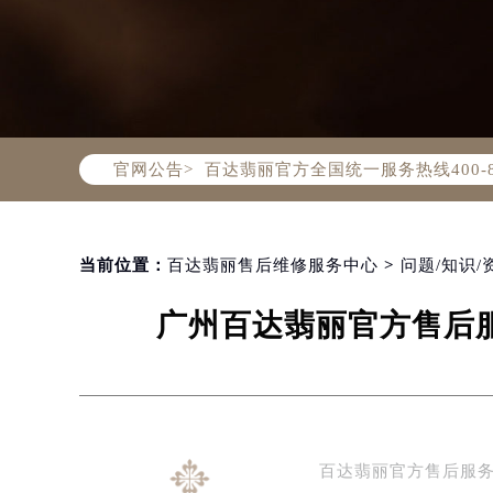
2026年8月百达翡丽中国区售后服
2026年8月百达翡丽全国官方售后客户服
百达翡丽官方全国统一服务热线400-
官网公告>
2026年8月百达翡丽售后服务中心最
北京市朝阳区建国门外大街甲6号华熙
北京市东城区东长安街1号东方广场写
天津市和平区赤峰道136号天津国际金
当前位置：
百达翡丽售后维修服务中心
>
问题/知识/
上海市徐汇区虹桥路3号港汇中心写字楼
广州百达翡丽官方售后服
上海市黄浦区南京东路299号宏伊国
南京市秦淮区中山南路1号（新街口）
常州市新北区龙锦路1590号现代传媒
徐州市鼓楼区淮海东路29号苏宁广场I
扬州市邗江区国展路29号星耀天地写字
百达翡丽官方售后服
盐城市盐都区世纪大道5号盐城金融城写