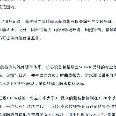
丽售后服务中心（需提前预约）
盖范围内。
百达翡丽售后服务中心（需提前预约）
售后服务中心（需提前预约）
登记服务记录，每次保养或维修后获取带有服务编号的交付凭证
售后服务中心（需提前预约）
自动终止。此外，因不可抗力（如强磁场环境、剧烈冲击、接触
售后服务中心（需提前预约）
仍可提供有偿修复服务。
售后服务中心（需提前预约）
售后服务中心（需提前预约）
售后服务中心（需提前预约）
丽售后服务中心（需提前预约）
检测与维修硬件体系。核心设备包括瑞士Witschi品牌的专业
丽售后服务中心（需提前预约）
幅、偏振与日差，并生成六方位走时曲线报告。防水测试采用真
丽售后服务中心（需提前预约）
水深环境下的密封表现，确保维修后防水指标达标。
丽售后服务中心（需提前预约）
翡丽售后服务中心（需提前预约）
三级HEPA过滤，每立方米大于0.5微米的颗粒物控制在3520个
售后服务中心（需提前预约）
街交叉口百达翡丽售后服务中心（需提前预约）
证，平均从业年限超过12年，部分高级技师持有百达翡丽复杂功
得利名表维修授权店1楼百达翡丽售后服务中心（需提前预约）
成防静电接地系统与显微照明模块，用于处理直径不足0.1毫