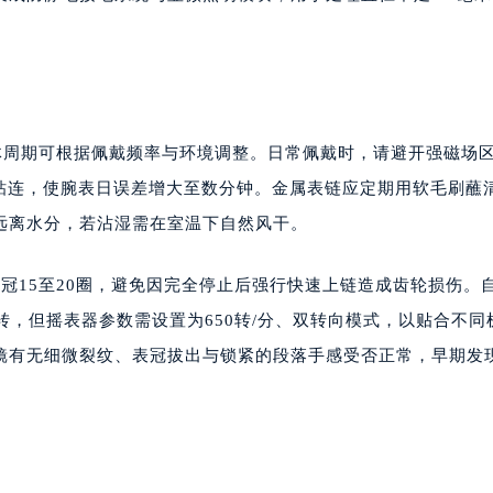
得利名表维修授权店1楼百达翡丽售后服务中心（需提前预约）
国际中心D座11层1102室百达翡丽售后服务中心（北京总部）
广场W3座6层602室百达翡丽售后服务中心（需提前预约）
先天下百达翡丽售后服务中心（需提前预约）
特大街百达翡丽售后服务中心（需提前预约）
体周期可根据佩戴频率与环境调整。日常佩戴时，请避开强磁场
街百达翡丽售后服务中心（需提前预约）
丝粘连，使腕表日误差增大至数分钟。金属表链应定期用软毛刷蘸
3号王府井百货名表维修百达翡丽售后服务中心（需提前预约）
远离水分，若沾湿需在室温下自然风干。
达翡丽售后服务中心（需提前预约）
霍洛街百达翡丽售后服务中心（需提前预约）
冠15至20圈，避免因完全停止后强行快速上链造成齿轮损伤。
央街百达翡丽售后服务中心（需提前预约）
转，但摇表器参数需设置为650转/分、双转向模式，以贴合不同
街百达翡丽售后服务中心（需提前预约）
镜有无细微裂纹、表冠拔出与锁紧的段落手感受否正常，早期发
路百达翡丽售后服务中心（需提前预约）
大街百达翡丽售后服务中心（需提前预约）
市光明街与额尔敦路交叉口百达翡丽售后服务中心（需提前预约
安大街百达翡丽售后服务中心（需提前预约）
售后服务中心（需提前预约）