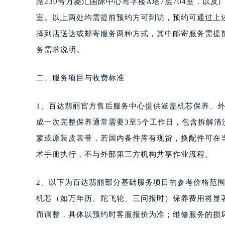
路230号万菱汇国际中心写字楼A塔7层704室，以及广
合肥市蜀山区潜山路111号万象城华润
室。以上两处均需提前预约方可到访，预约可通过上述
泉州市丰泽区宝洲路729号浦西万达中
择到店送达或邮寄服务两种方式，其中邮寄服务需提
青岛市南区山东路6号华润大厦B座2
务需求说明。
烟台市芝罘区胜利路139号万达金融中
长春市朝阳区西安大路727号中银大厦
二、服务项目与收费标准
贵阳市南明区都司高架桥路33号亨特
昆明市盘龙区北京路928号同德昆明
1、百达翡丽官方售后服务中心提供涵盖机芯保养、
石家庄市长安区中山东路39号勒泰中
西安市碑林区南关正街88号华侨城长
成一次完整保养通常需要3至5个工作日，包含拆解
海口市龙华区金贸东路5号海口华润大厦
蒙或原装皮表带，若国内备件库有现货，换配件可在
唐山市路南区新华东道100号万达广场
术手册执行，不与外部第三方机构共享作业流程。
台州市椒江区东海大道1800号腾达中
内蒙古自治区呼和浩特市玉泉区大学西
2、以下为百达翡丽部分基础服务项目的参考价格范
甘肃省兰州市七里河区西津西路16号兰
机芯（如万年历、陀飞轮、三问报时）保养费用将显
重庆市解放碑渝中区民权路28号英利
而调整，具体以预约时客服报价为准；维修服务的损
黑龙江省大庆市萨尔图区会战大街百