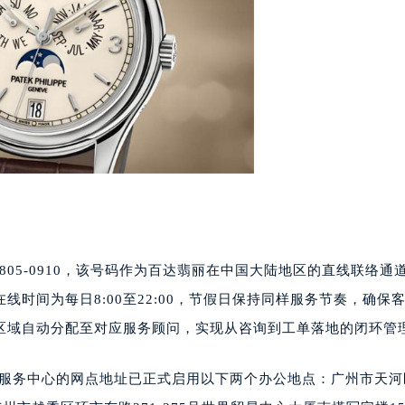
号世茂环球金融中心写字楼（芙蓉广场）10层13室（需提前预约
楼29层2905室（需提前预约）
表服务中心（品牌授权店）3层整层（需提前预约）
表服务中心（品牌授权店）1层整层（需提前预约）
表服务中心（品牌授权店）1层整层（需提前预约）
（CCMALL）C座17层17-B（需提前预约）
10层1015室（需提前预约）
心T2座写字楼29层03室（需提前预约）
厦7层G室（需提前预约）
心C座12层1205室（需提前预约）
中心T1写字楼9层907室（需提前预约）
-805-0910，该号码作为百达翡丽在中国大陆地区的直线联络通
写字楼1座11层1104室（需提前预约）
时间为每日8:00至22:00，节假日保持同样服务节奏，确保
楼16层1603室（需提前预约）
区域自动分配至对应服务顾问，实现从咨询到工单落地的闭环管
中心办公楼C座22层08室（需提前预约）
大厦38层09室（需提前预约）
售后服务中心的网点地址已正式启用以下两个办公地点：广州市天
楼1224室（需提前预约）