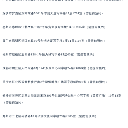
辽宁省沈阳市沈河区中街路137号亨得利名表维修授权店1楼百达翡丽售后服务中心（需提前预约）
辽宁省沈阳市沈河区中街路83号亨得利名表维修授权店1楼百达翡丽售后服务中心（需提前预约）
深圳市罗湖区深南东路5001号华润大厦写字楼17层1701室（需提前预约）
北京市朝阳区建国门外大街甲6号华熙国际中心D座11层1102室百达翡丽售后服务中心（北京总部）（需提前预约）
北京市东城区东长安街1号王府井东方广场W3座6层602室百达翡丽售后服务中心（需提前预约）
惠州市惠城区江北文昌一路7号华贸大厦写字楼1座30层05室（需提前预约）
河北省保定市竞秀区朝阳北大街北国先天下百达翡丽售后服务中心（需提前预约）
厦门市思明区湖滨东路95号华润大厦写字楼B座11层1104室（需提前预约）
内蒙古自治区阿拉善盟市左旗土尔扈特大街百达翡丽售后服务中心（需提前预约）
内蒙古自治区巴彦淖尔市临河区新华街百达翡丽售后服务中心（需提前预约）
福州市鼓楼区五四路128-1号恒力城写字楼15层03室（需提前预约）
内蒙古自治区包头市青山区幸福路甲3号王府井百货名表维修百达翡丽售后服务中心（需提前预约）
内蒙古自治区赤峰市红山区哈达街百达翡丽售后服务中心（需提前预约）
成都市锦江区人民东路6号SAC东原中心写字楼24层2406B室（需提前预约）
内蒙古自治区鄂尔多斯市东胜区伊金霍洛街百达翡丽售后服务中心（需提前预约）
重庆市江北区观音桥步行街2号融恒时代广场写字楼9层902室（需提前预约）
内蒙古自治区呼伦贝尔市海拉尔区中央街百达翡丽售后服务中心（需提前预约）
内蒙古自治区通辽市科尔沁区明仁大街百达翡丽售后服务中心（需提前预约）
长沙市芙蓉区定王台街道建湘路393号世茂环球金融中心写字楼（芙蓉广场）10层13室
内蒙古自治区乌海市海勃湾区人民南路百达翡丽售后服务中心（需提前预约）
（需提前预约）
内蒙古自治区乌兰察布市集宁区恩和大街百达翡丽售后服务中心（需提前预约）
内蒙古自治区锡林郭勒盟市锡林浩特市光明街与额尔敦路交叉口百达翡丽售后服务中心（需提前预约）
郑州市二七区铭功路10号华润大厦写字楼29层2905室（需提前预约）
内蒙古自治区兴安盟市乌兰浩特市兴安大街百达翡丽售后服务中心（需提前预约）