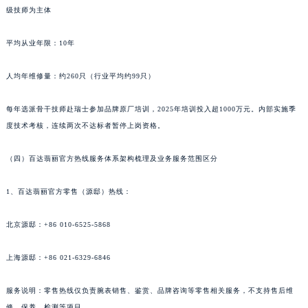
新疆维吾尔自治区阿拉尔市胜利大道百达翡丽售后服务中心（需提前预约）
级技师为主体
新疆维吾尔自治区阿拉山口市友好路百达翡丽售后服务中心（需提前预约）
平均从业年限：10年
新疆维吾尔自治区阿勒泰市解放路百达翡丽售后服务中心（需提前预约）
新疆维吾尔自治区阿图什市光明路百达翡丽售后服务中心（需提前预约）
人均年维修量：约260只（行业平均约99只）
新疆维吾尔自治区白杨市军垦路百达翡丽售后服务中心（需提前预约）
新疆维吾尔自治区北屯市团结路百达翡丽售后服务中心（需提前预约）
每年选派骨干技师赴瑞士参加品牌原厂培训，2025年培训投入超1000万元。内部实施季
新疆维吾尔自治区博乐市博乐市北京路百达翡丽售后服务中心（需提前预约）
度技术考核，连续两次不达标者暂停上岗资格。
新疆维吾尔自治区昌吉市延安北路百达翡丽售后服务中心（需提前预约）
（四）百达翡丽官方热线服务体系架构梳理及业务服务范围区分
新疆维吾尔自治区阜康市博峰路百达翡丽售后服务中心（需提前预约）
新疆维吾尔自治区哈密市伊州区建国北路百达翡丽售后服务中心（需提前预约）
1、百达翡丽官方零售（源邸）热线：
新疆维吾尔自治区和田市和田市北京西路百达翡丽售后服务中心（需提前预约）
新疆维吾尔自治区胡杨河市胡杨河市胡杨路百达翡丽售后服务中心（需提前预约）
北京源邸：+86 010-6525-5868
新疆维吾尔自治区霍尔果斯市亚欧北路百达翡丽售后服务中心（需提前预约）
新疆维吾尔自治区喀什市解放北路百达翡丽售后服务中心（需提前预约）
上海源邸：+86 021-6329-6846
新疆维吾尔自治区可克达拉市幸福路百达翡丽售后服务中心（需提前预约）
服务说明：零售热线仅负责腕表销售、鉴赏、品牌咨询等零售相关服务，不支持售后维
新疆维吾尔自治区克拉玛依市克拉玛依区友谊路百达翡丽售后服务中心（需提前预约）
修、保养、检测等项目。