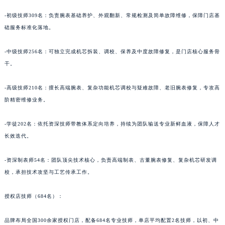
青海省海东市乐都区滨河路百达翡丽售后服务中心（需提前预约）
-初级技师309名：负责腕表基础养护、外观翻新、常规检测及简单故障维修，保障门店基
青海省海南藏族自治州共和县青海湖大街百达翡丽售后服务中心（需提前预约）
础服务标准化落地。
青海省海西蒙古族藏族自治州德令哈市柴达木路百达翡丽售后服务中心（需提前预约）
青海省黄南藏族自治州同仁市德合隆路百达翡丽售后服务中心（需提前预约）
-中级技师256名：可独立完成机芯拆装、调校、保养及中度故障修复，是门店核心服务骨
青海省西宁市城西区海湖新区西关大道百达翡丽售后服务中心（需提前预约）
干。
青海省玉树藏族自治州结古镇胜利路百达翡丽售后服务中心（需提前预约）
-高级技师210名：擅长高端腕表、复杂功能机芯调校与疑难故障、老旧腕表修复，专攻高
陕西省安康市汉滨区金州路百达翡丽售后服务中心（需提前预约）
阶精密维修业务。
陕西省宝鸡市渭滨区经二路百达翡丽售后服务中心（需提前预约）
陕西省汉中市汉台区北大街百达翡丽售后服务中心（需提前预约）
-学徒202名：依托资深技师带教体系定向培养，持续为团队输送专业新鲜血液，保障人才
陕西省商洛市商州区州城街百达翡丽售后服务中心（需提前预约）
长效迭代。
陕西省铜川市王益区红旗街百达翡丽售后服务中心（需提前预约）
陕西省渭南市临渭区东风大街百达翡丽售后服务中心（需提前预约）
-资深制表师54名：团队顶尖技术核心，负责高端制表、古董腕表修复、复杂机芯研发调
校，承担技术攻坚与工艺传承工作。
陕西省咸阳市秦都区沣西新城统一西路与白马河路交汇处百达翡丽售后服务中心（需提前预约）
陕西省延安市宝塔区中心街百达翡丽售后服务中心（需提前预约）
授权店技师（684名）：
陕西省榆林市榆阳区长兴路百达翡丽售后服务中心（需提前预约）
新疆维吾尔自治区阿克苏市东大街百达翡丽售后服务中心（需提前预约）
品牌布局全国300余家授权门店，配备684名专业技师，单店平均配置2名技师，以初、中