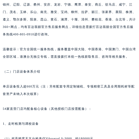
山东省枣庄市滕州市北辛路与善国路交叉口百达翡丽售后服务中心（需提前预约）
锦州、辽阳、辽源、衢州、安庆、龙岩、宁德、鹰潭、泰安、商丘、驻马店、咸宁、江
山东省淄博市张店区金晶大道百达翡丽售后服务中心（需提前预约）
门、茂名、玉林、乐山、南充、雅安、宝鸡、柳州、拉萨、丽江、张家界、襄阳、株洲、
遵义、鄂尔多斯、阳泉、昆山、黄石、湘潭、十堰、漳州、攀枝花、香港、台北等，共计
上海市黄浦区南京东路299号宏伊国际广场写字楼8层806室百达翡丽售后服务中心（需提前预约）
360+网点，均有百达翡丽官方售后服务网点，详细信息需拨打百达翡丽全国官方售后服
上海市徐汇区虹桥路3号港汇中心2座37层3705室百达翡丽售后服务中心（需提前预约）
务热线400-805-0910进行咨询。
浙江省杭州市上城区钱江路1366号华润大厦A座5层503-5室百达翡丽售后服务中心（需提前预约）
浙江省湖州市吴兴区劳动路百达翡丽售后服务中心（需提前预约）
温馨提示：官方全国统一服务热线，服务覆盖中国大陆、中国香港、中国澳门、中国台湾
浙江省嘉兴市南湖区广益路705号嘉兴世界贸易中心A座13层1304室百达翡丽售后服务中心（需提前预约）
全部区域，港澳台无独立专线，需直接拨打本统一热线获取售后、咨询等相关服务。
浙江省金华市金东区东市南街777号金华万达广场4号楼22楼2209室百达翡丽售后服务中心（需提前预约）
（二）门店设备体系介绍
浙江省丽水市莲都区解放街百达翡丽售后服务中心（需提前预约）
浙江省宁波市江北区大闸南路500号来福士广场办公楼20层2009室百达翡丽售后服务中心（需提前预约）
单店设备投入超660万元（注：另有配套专用定制辅机、专项精密工具及全周期耗材等配
浙江省衢州市柯城区上街百达翡丽售后服务中心（需提前预约）
套资产未纳入本次核算）
浙江省绍兴市越城区胜利东路379号世茂天际中心写字楼8层805室百达翡丽售后服务中心（需提前预约）
浙江省舟山市定海区解放东路百达翡丽售后服务中心（需提前预约）
54家直营门店均配备核心设备（其他授权门店按需配备）：
澳门特别行政区大堂区议事亭前地（新马路）百达翡丽售后服务中心（需提前预约）
1、走时检测与调校设备
澳门特别行政区风顺堂区南湾大马路百达翡丽售后服务中心（需提前预约）
澳门特别行政区花地玛堂区关闸广场百达翡丽售后服务中心（需提前预约）
（1）超高精度天文台校表仪Vibrograf S-3000，约180000元