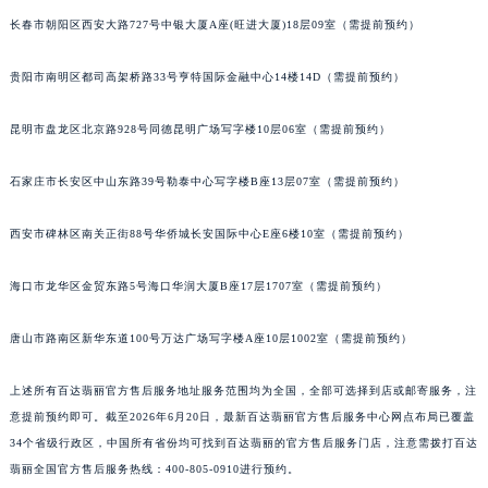
福建省漳州市龙文区步港路百达翡丽售后服务中心（需提前预约）
长春市朝阳区西安大路727号中银大厦A座(旺进大厦)18层09室（需提前预约）
江苏省常州市新北区龙锦路1590号现代传媒中心5号楼10层1008室百达翡丽售后服务中心（需提前预约）
江苏省淮安市清江浦区淮海北路百达翡丽售后服务中心（需提前预约）
贵阳市南明区都司高架桥路33号亨特国际金融中心14楼14D（需提前预约）
江苏省连云港市海州区通灌北路百达翡丽售后服务中心（需提前预约）
昆明市盘龙区北京路928号同德昆明广场写字楼10层06室（需提前预约）
江苏省南京市秦淮区中山南路1号南京中心22层22-C1-C3室百达翡丽售后服务中心（需提前预约）
江苏省宿迁市宿城区西湖路百达翡丽售后服务中心（需提前预约）
石家庄市长安区中山东路39号勒泰中心写字楼B座13层07室（需提前预约）
江苏省泰州市海陵区永定东路399号置地商务中心东塔（华润万象城）17层1706室百达翡丽售后服务中心（需提前预约）
江苏省徐州市鼓楼区淮海东路29号苏宁广场IFC国际金融中心35层3508室百达翡丽售后服务中心（需提前预约）
西安市碑林区南关正街88号华侨城长安国际中心E座6楼10室（需提前预约）
江苏省盐城市盐都区世纪大道5号盐城金融城写字楼1号楼16层1604室百达翡丽售后服务中心（需提前预约）
江苏省扬州市邗江区国展路29号星耀天地写字楼1号楼18层1803室百达翡丽售后服务中心（需提前预约）
海口市龙华区金贸东路5号海口华润大厦B座17层1707室（需提前预约）
江苏省镇江市京口区中山东路百达翡丽售后服务中心（需提前预约）
唐山市路南区新华东道100号万达广场写字楼A座10层1002室（需提前预约）
江西省抚州市临川区赣东大道百达翡丽售后服务中心（需提前预约）
江西省赣州市章贡区文清路百达翡丽售后服务中心（需提前预约）
上述所有百达翡丽官方售后服务地址服务范围均为全国，全部可选择到店或邮寄服务，注
江西省吉安市吉州区井冈山大道百达翡丽售后服务中心（需提前预约）
意提前预约即可。截至2026年6月20日，最新百达翡丽官方售后服务中心网点布局已覆盖
江西省景德镇市珠山区珠山中路百达翡丽售后服务中心（需提前预约）
34个省级行政区，中国所有省份均可找到百达翡丽的官方售后服务门店，注意需拨打百达
江西省九江市浔阳区浔阳路百达翡丽售后服务中心（需提前预约）
翡丽全国官方售后服务热线：400-805-0910进行预约。