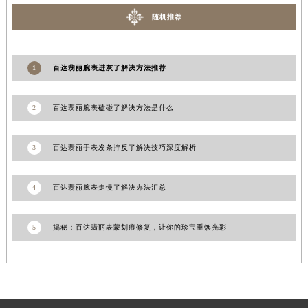
辽宁省大连市中山区人民路15号国际金融大厦7层G室百达翡丽售后服务中心（需提前预约）
随机推荐
广东省佛山市禅城区季华五路57号万科金融中心C座12层1205室百达翡丽售后服务中心（需提前预约）
广东省东莞市东城街道鸿福东路1号民盈国贸中心T1写字楼9层907室百达翡丽售后服务中心（需提前预约）
江苏省无锡市梁溪区人民中路139号恒隆广场写字楼1座11层1104室百达翡丽售后服务中心（需提前预约）
1
百达翡丽腕表进灰了解决方法推荐
江苏省南通市崇川区工农路57号圆融广场写字楼16层1603室百达翡丽售后服务中心（需提前预约）
江苏省苏州市苏州工业园区 星港街199号苏州中心办公楼C座22层08室百达翡丽售后服务中心（需提前预约）
2
百达翡丽腕表磕碰了解决方法是什么
湖北省武汉市江汉区解放大道686号世界贸易大厦38层09室百达翡丽售后服务中心（需提前预约）
广西省南宁市青秀区金湖路59号地王大厦12楼1224室百达翡丽售后服务中心（需提前预约）
3
百达翡丽手表发条拧反了解决技巧深度解析
安徽省合肥市蜀山区潜山路111号万象城华润大厦B座12楼03室百达翡丽售后服务中心（需提前预约）
福建省泉州市丰泽区宝洲路729号浦西万达中心写字楼A座7楼709室百达翡丽售后服务中心（需提前预约）
4
百达翡丽腕表走慢了解决办法汇总
山东省青岛市南区山东路6号华润大厦B座22层04室百达翡丽售后服务中心（需提前预约）
山东省烟台市芝罘区胜利路139号万达金融中心A座907室百达翡丽售后服务中心（需提前预约）
5
揭秘：百达翡丽表蒙划痕修复，让你的珍宝重焕光彩
吉林省长春市朝阳区西安大路727号中银大厦A座(旺进大厦)18层09室百达翡丽售后服务中心（需提前预约）
贵州省贵阳市南明区都司高架桥路33号亨特国际金融中心14楼14D百达翡丽售后服务中心（需提前预约）
云南省昆明市盘龙区北京路928号同德昆明广场写字楼10层06室百达翡丽售后服务中心（需提前预约）
河北省石家庄市长安区中山东路39号勒泰中心写字楼B座13层07室百达翡丽售后服务中心（需提前预约）