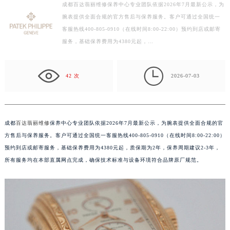
成都百达翡丽维修保养中心专业团队依据2026年7月最新公示，为
徐州市鼓楼区淮海东路29号苏宁广场IFC国际金融中心写字楼35层3508室（需提前预约）
腕表提供全面合规的官方售后与保养服务。客户可通过全国统一
扬州市邗江区国展路29号星耀天地写字楼1号楼18层1803室（需提前预约）
客服热线400-805-0910（在线时间8:00-22:00）预约到店或邮寄
盐城市盐都区世纪大道5号盐城金融城写字楼1号楼16层1604室（需提前预约）
服务，基础保养费用为4380元起，…
泰州市海陵区永定东路399号置地商务中心东塔写字楼（华润万象城）17层1706室（需提前预约）
宁波市江北区大闸南路500号来福士广场办公楼20层2009室（需提前预约）

42 次
2026-07-03
杭州市上城区钱江路1366号华润大厦写字楼A座5层503-5室（需提前预约）
金华市金东区东市南街777号金华万达广场写字楼4号楼22层2209室（需提前预约）
绍兴市越城区胜利东路379号世茂天际中心写字楼8层805室（需提前预约）
嘉兴市南湖区广益路705号嘉兴世界贸易中心写字楼A座13层1304室（需提前预约）
成都
百达翡丽维修
保养中心专业团队依据2026年7月最新公示，为腕表提供全面合规的官
南昌市红谷滩新区红谷中大道998号绿地双子塔（中央广场）A1座办公楼14层07室（需提前预约）
方售后与保养服务。客户可通过全国统一客服热线400-805-0910（在线时间8:00-22:00）
预约到店或邮寄服务，基础保养费用为4380元起，质保期为2年，保养周期建议2-3年，
济南市历下区经十路11111号华润中心写字楼（万象城）15层1508室（需提前预约）
所有服务均在本部直属网点完成，确保技术标准与设备环境符合品牌原厂规范。
广州市天河区天河路230号万菱汇国际中心写字楼A塔7层704室（需提前预约）
广州市越秀区环市东路371-375号世界贸易中心大厦南塔写字楼15层07室（需提前预约）
深圳市罗湖区深南东路5001号华润大厦写字楼17层1701室（需提前预约）
惠州市惠城区江北文昌一路7号华贸大厦写字楼1座30层05室（需提前预约）
厦门市思明区湖滨东路95号华润大厦写字楼B座11层1104室（需提前预约）