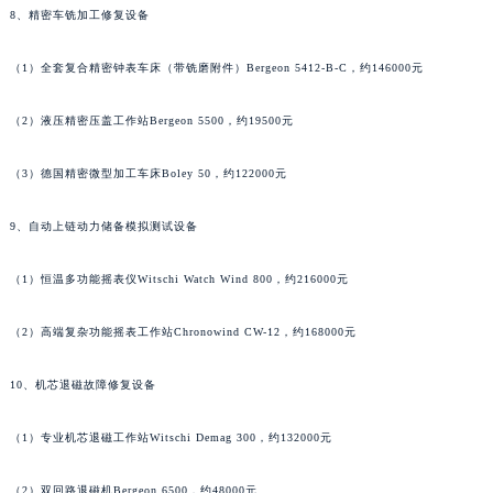
江西省景德镇市珠山区珠山中路百达翡丽售后服务中心（需提前预约）
8、精密车铣加工修复设备
江西省九江市浔阳区浔阳路百达翡丽售后服务中心（需提前预约）
（1）全套复合精密钟表车床（带铣磨附件）Bergeon 5412-B-C，约146000元
江西省南昌市红谷滩新区红谷中大道998号绿地双子塔（中央广场）A1座办公楼14层1407室百达翡丽售后服务中心（需提前预约）
江西省萍乡市安源区萍安北大道与康庄路交叉口百达翡丽售后服务中心（需提前预约）
（2）液压精密压盖工作站Bergeon 5500，约19500元
江西省上饶市信州区滨江西路百达翡丽售后服务中心（需提前预约）
江西省新余市渝水区北湖西路百达翡丽售后服务中心（需提前预约）
（3）德国精密微型加工车床Boley 50，约122000元
江西省宜春市袁州区中山中路百达翡丽售后服务中心（需提前预约）
9、自动上链动力储备模拟测试设备
江西省鹰潭市月湖区胜利东路百达翡丽售后服务中心（需提前预约）
山东省德州市德城区东风中路百达翡丽售后服务中心（需提前预约）
（1）恒温多功能摇表仪Witschi Watch Wind 800，约216000元
山东省东营市东营区济南路百达翡丽售后服务中心（需提前预约）
山东省济南市历下区经十路11111号华润中心写字楼（万象城）15层1508室百达翡丽售后服务中心（需提前预约）
（2）高端复杂功能摇表工作站Chronowind CW-12，约168000元
山东省济宁市任城区太白楼路百达翡丽售后服务中心（需提前预约）
山东省莱芜市文化南路8号银座商城名表维修一楼名表维修百达翡丽售后服务中心（需提前预约）
10、机芯退磁故障修复设备
山东省临沂市兰山区解放路百达翡丽售后服务中心（需提前预约）
（1）专业机芯退磁工作站Witschi Demag 300，约132000元
山东省日照市东港区烟台路百达翡丽售后服务中心（需提前预约）
山东省泰安市泰山区财源街道泰山大街百达翡丽售后服务中心（需提前预约）
（2）双回路退磁机Bergeon 6500，约48000元