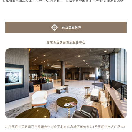
百达翡丽中国店地址：2026年8月最新官方售后维修保养网点权威公告
百达翡丽中国官方2026年8月最新售后热线电话及客户服务网点地址
新疆维吾尔自治区伊宁市解放西路百达翡丽售后服务中心（需提前预约）
贵州省安顺市西秀区中华南路百达翡丽售后服务中心（需提前预约）
贵州省毕节市七星关区松山路百达翡丽售后服务中心（需提前预约）
百达翡丽保养
贵州省六盘水市钟山区钟山大道百达翡丽售后服务中心（需提前预约）
贵州省黔东南苗族侗族自治州凯里市北京西路百达翡丽售后服务中心（需提前预约）
北京百达翡丽售后服务中心
贵州省黔西南布依族苗族自治州兴义市大道与桔香路交汇处百达翡丽售后服务中心（需提前预约）
贵州省铜仁市碧江区民主路百达翡丽售后服务中心（需提前预约）
贵州省遵义市红花岗区共青大道与嵩山路交叉口百达翡丽售后服务中心（需提前预约）
四川省阿坝州市马尔康市团结街百达翡丽售后服务中心（需提前预约）
四川省巴中市巴州区江北大道百达翡丽售后服务中心（需提前预约）
四川省成都市锦江区人民东路6号SAC东原中心24层2406B室百达翡丽售后服务中心（需提前预约）
四川省达州市通川区中心广场、老车坝百达翡丽售后服务中心（需提前预约）
四川省德阳市旌阳区长江西路、南街百达翡丽售后服务中心（需提前预约）
四川省甘孜州市康定市情歌广场、箭炉街百达翡丽售后服务中心（需提前预约）
四川省广安市广安区建安南路百达翡丽售后服务中心（需提前预约）
北京王府井百达翡丽售后服务中心位于北京市东城区东长安街1号王府井东方广场W3
上
四川省广元市利州区老城南北街、东大街百达翡丽售后服务中心（需提前预约）