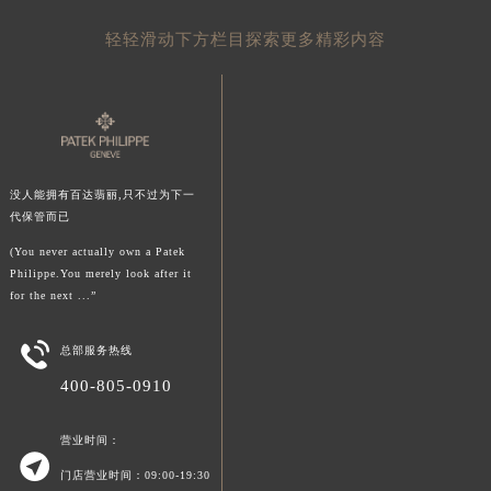
陕西省西安市碑林区南关正街88号华侨城长安国际中心E座6楼10室百达翡丽售后服务中心（需提前预约）
轻轻滑动下方栏目探索更多精彩内容
海南省海口市龙华区金贸东路5号海口华润大厦B座17层1707室百达翡丽售后服务中心（需提前预约）
河北省唐山市路南区新华东道100号万达广场写字楼A座10层1002室百达翡丽售后服务中心（需提前预约）
台州市椒江区东海大道1800号腾达中心东1幢20楼2002室百达翡丽售后服务中心（需提前预约）
呼和浩特市玉泉区大学西街70号华润万象城写字楼（鄂尔多斯大厦）23层2326室百达翡丽售后服务中心（需提前预约）
兰州市七里河区西津西路16号兰州中心写字楼21层2102室百达翡丽售后服务中心（需提前预约）
没人能拥有百达翡丽,只不过为下一
重庆市解放碑渝中区民权路28号英利国际金融中心写字楼20层01室百达翡丽售后服务中心（需提前预约）
代保管而已
节假日正常营业！
(You never actually own a Patek
Philippe.You merely look after it
for the next ...”

总部服务热线
400-805-0910
营业时间：

门店营业时间：09:00-19:30