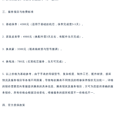
广西壮族自治区河池市金城江区金城江街道朝阳路百达翡丽售后服务中心（需提前预约）
广西壮族自治区贺州市八步区城东街道灵峰南路百达翡丽售后服务中心（需提前预约）
三、服务项目与收费标准
广西壮族自治区来宾市兴宾区桂中大道百达翡丽售后服务中心（需提前预约）
1. 基础保养：4380元（适用于基础款机芯，保养完成需3-5天）。
广西壮族自治区柳州市城中区中山中路百达翡丽售后服务中心（需提前预约）
广西壮族自治区钦州市钦南区金海湾东大街百达翡丽售后服务中心（需提前预约）
2. 原装皮表带：4980元（换配件需3天左右，有配件当天完成）。
广西壮族自治区梧州市万秀区龙湖镇高旺路百达翡丽售后服务中心（需提前预约）
广西壮族自治区玉林市玉州区金玉路百达翡丽售后服务中心（需提前预约）
3. 换表蒙：3380元（视表镜材质与型号微调）。
海南省儋州市儋州市那大镇兰洋北路百达翡丽售后服务中心（需提前预约）
海南省东方市八所镇解放西路百达翡丽售后服务中心（需提前预约）
4. 换电池：780元（石英机芯服务，当天可完成）。
海南省琼海市嘉积镇东风路百达翡丽售后服务中心（需提前预约）
5. 以上价格为基础参考，由于手表的等级型号、复杂程度、制作工艺、配件材质、损坏
海南省三沙市西沙区西沙群岛永兴岛北京路百达翡丽售后服务中心（需提前预约）
情况及服务项目等各项不同因素，导致每款腕表不同情况的维修保养报价无法统一，详细
海南省三亚市吉阳区迎宾路百达翡丽售后服务中心（需提前预约）
的报价需要您向客服提供腕表的具体信息、腕表现状及服务项目，方可为您提供准确的服
海南省万宁市万城镇解放路百达翡丽售后服务中心（需提前预约）
务报价。所有价格会根据活动变化，维修服务的损坏程度不一价格也不一。
海南省文昌市文城镇教育东路百达翡丽售后服务中心（需提前预约）
海南省五指山市通什镇三月三大道百达翡丽售后服务中心（需提前预约）
四、官方质保政策
香港特别行政区尖沙咀区油尖旺区广东道百达翡丽售后服务中心（需提前预约）