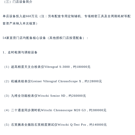
（三）门店设备简介
辽宁省铁岭市银州区南马路百达翡丽售后服务中心（需提前预约）
辽宁省营口市站前区市府路与渤海大街交叉口百达翡丽售后服务中心（需提前预约）
单店设备投入超660万元（注：另有配套专用定制辅机、专项精密工具及全周期耗材等配
辽宁省沈阳市沈河区中街路137号亨得利名表维修授权店1楼百达翡丽售后服务中心（需提前预约）
套资产未纳入本次核算）
辽宁省沈阳市沈河区中街路83号亨得利名表维修授权店1楼百达翡丽售后服务中心（需提前预约）
北京市朝阳区建国门外大街甲6号华熙国际中心D座11层1102室百达翡丽售后服务中心（北京总部）（需提前预约）
54家直营门店均配备核心设备（其他授权门店按需配备）：
北京市东城区东长安街1号王府井东方广场W3座6层602室百达翡丽售后服务中心（需提前预约）
1、走时检测与调校设备
河北省保定市竞秀区朝阳北大街北国先天下百达翡丽售后服务中心（需提前预约）
内蒙古自治区阿拉善盟市左旗土尔扈特大街百达翡丽售后服务中心（需提前预约）
（1）超高精度天文台校表仪Vibrograf S-3000，约180000元
内蒙古自治区巴彦淖尔市临河区新华街百达翡丽售后服务中心（需提前预约）
内蒙古自治区包头市青山区幸福路甲3号王府井百货名表维修百达翡丽售后服务中心（需提前预约）
（2）机械表校表仪Greiner Vibrograf ChronoScope X，约128000元
内蒙古自治区赤峰市红山区哈达街百达翡丽售后服务中心（需提前预约）
（3）九维全功能校表仪Witschi Senior 9D，约260000元
内蒙古自治区鄂尔多斯市东胜区伊金霍洛街百达翡丽售后服务中心（需提前预约）
内蒙古自治区呼伦贝尔市海拉尔区中央街百达翡丽售后服务中心（需提前预约）
（4）二十通道同步测时机Witschi Chronoscope M20 G3，约380000元
内蒙古自治区通辽市科尔沁区明仁大街百达翡丽售后服务中心（需提前预约）
内蒙古自治区乌海市海勃湾区人民南路百达翡丽售后服务中心（需提前预约）
（5）石英腕表全频段石英精度测试仪Witschi Q-Test Pro，约140000元
内蒙古自治区乌兰察布市集宁区恩和大街百达翡丽售后服务中心（需提前预约）