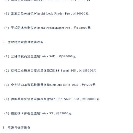
安徽省亳州市谯城区魏武大道百达翡丽售后服务中心（需提前预约）
安徽省池州市贵池区长江路百达翡丽售后服务中心（需提前预约）
（3）渗漏定位分析仪Witschi Leak Finder Pro，约90000元
安徽省滁州市琅琊区南谯北路百达翡丽售后服务中心（需提前预约）
（4）干式防水检测仪Witschi ProofMaster Pro，约198000元
安徽省阜阳市颍州区颍州北路百达翡丽售后服务中心（需提前预约）
安徽省淮北市相山区淮海路百达翡丽售后服务中心（需提前预约）
5、微观精密观察显微镜设备
安徽省淮南市田家庵区国庆中路百达翡丽售后服务中心（需提前预约）
安徽省黄山市屯溪区黄山西路百达翡丽售后服务中心（需提前预约）
（1）三目体视高清显微镜Leica S6D，约320000元
安徽省六安市金安区解放中路百达翡丽售后服务中心（需提前预约）
安徽省马鞍山市雨山区湖南西路百达翡丽售后服务中心（需提前预约）
（2）蔡司工业级三目变焦显微镜ZEISS Stemi 305，约185000元
安徽省宿州市埇桥区人民中路百达翡丽售后服务中心（需提前预约）
（3）全光谱LED数码检测显微镜GemOro Elite 1030，约4200元
安徽省铜陵市铜官区石城大道百达翡丽售后服务中心（需提前预约）
安徽省芜湖市镜湖区中山路步行街百达翡丽售后服务中心（需提前预约）
（4）德国蔡司复消色差体视显微镜ZEISS Stemi 508，约380000元
安徽省宣城市宣州区叠嶂西路百达翡丽售后服务中心（需提前预约）
福建省龙岩市新罗区九一南路百达翡丽售后服务中心（需提前预约）
（5）德国徕卡体视显微镜Leica S9，约85000元
福建省南平市建阳区人民西路百达翡丽售后服务中心（需提前预约）
6、清洗与保养设备
福建省宁德市蕉城区天湖东路百达翡丽售后服务中心（需提前预约）