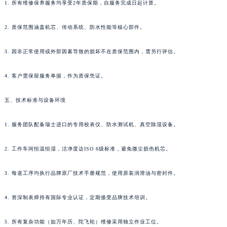
1. 所有维修保养服务均享受2年质保期，自服务完成日起计算。
香港特别行政区金钟区中西区金钟道百达翡丽售后服务中心（需提前预约）
香港特别行政区九龙区油尖旺区弥敦道百达翡丽售后服务中心（需提前预约）
2. 质保范围涵盖机芯、传动系统、防水性能等核心部件。
香港特别行政区铜锣湾区湾仔区轩尼诗道百达翡丽售后服务中心（需提前预约）
河南省安阳市文峰区解放大道百达翡丽售后服务中心（需提前预约）
3. 因非正常使用或外部因素导致的损坏不在质保范围内，需另行评估。
河南省鹤壁市淇滨区九州路百达翡丽售后服务中心（需提前预约）
4. 客户需保留服务单据，作为质保凭证。
河南省济源市沁园街道济水大道百达翡丽售后服务中心（需提前预约）
河南省焦作市解放区解放路百达翡丽售后服务中心（需提前预约）
五、技术标准与设备环境
河南省开封市鼓楼区中山路百达翡丽售后服务中心（需提前预约）
河南省洛阳市西工区中州中路与解放路交叉口百达翡丽售后服务中心（需提前预约）
1. 服务团队配备瑞士进口的专用校表仪、防水测试机、真空除湿设备。
河南省漯河市源汇区交通路百达翡丽售后服务中心（需提前预约）
河南省南阳市宛城区范蠡东路与南都路交叉口百达翡丽售后服务中心（需提前预约）
2. 工作车间恒温恒湿，洁净度达ISO 6级标准，避免微尘损伤机芯。
河南省平顶山市卫东区建设路百达翡丽售后服务中心（需提前预约）
3. 每道工序均执行品牌原厂技术手册规范，使用原装润滑油与密封件。
河南省濮阳市大华龙区开州路绿城路交叉口百达翡丽售后服务中心（需提前预约）
河南省三门峡市湖滨区和平路百达翡丽售后服务中心（需提前预约）
4. 资深制表师持有国际专业认证，定期接受品牌技术培训。
河南省商丘市梁园区神火大道百达翡丽售后服务中心（需提前预约）
河南省新乡市红旗区人民路百达翡丽售后服务中心（需提前预约）
5. 所有复杂功能（如万年历、陀飞轮）维修采用独立作业工位。