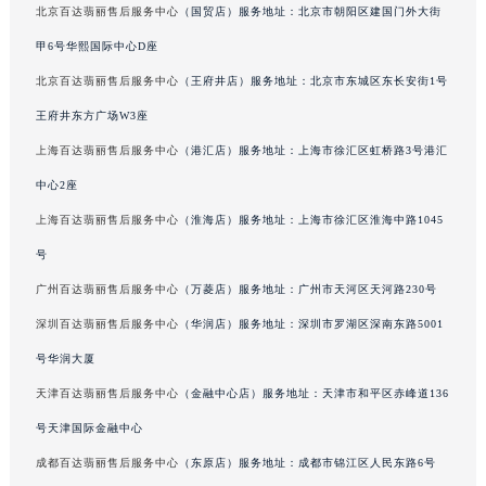
北京百达翡丽售后服务中心
（国贸店）服务地址：北京市朝阳区建国门外大街
陕西省榆林市榆阳区长兴路百达翡丽售后服务中心（需提前预约）
新疆维吾尔自治区阿克苏市东大街百达翡丽售后服务中心（需提前预约）
甲6号华熙国际中心D座
新疆维吾尔自治区阿拉尔市胜利大道百达翡丽售后服务中心（需提前预约）
北京百达翡丽售后服务中心
（王府井店）服务地址：北京市东城区东长安街1号
新疆维吾尔自治区阿拉山口市友好路百达翡丽售后服务中心（需提前预约）
王府井东方广场W3座
新疆维吾尔自治区阿勒泰市解放路百达翡丽售后服务中心（需提前预约）
上海百达翡丽售后服务中心
（港汇店）服务地址：上海市徐汇区虹桥路3号港汇
新疆维吾尔自治区阿图什市光明路百达翡丽售后服务中心（需提前预约）
中心2座
新疆维吾尔自治区白杨市军垦路百达翡丽售后服务中心（需提前预约）
上海百达翡丽售后服务中心
（淮海店）服务地址：上海市徐汇区淮海中路1045
新疆维吾尔自治区北屯市团结路百达翡丽售后服务中心（需提前预约）
号
新疆维吾尔自治区博乐市博乐市北京路百达翡丽售后服务中心（需提前预约）
新疆维吾尔自治区昌吉市延安北路百达翡丽售后服务中心（需提前预约）
广州百达翡丽售后服务中心
（万菱店）服务地址：广州市天河区天河路230号
新疆维吾尔自治区阜康市博峰路百达翡丽售后服务中心（需提前预约）
深圳百达翡丽售后服务中心
（华润店）服务地址：深圳市罗湖区深南东路5001
新疆维吾尔自治区哈密市伊州区建国北路百达翡丽售后服务中心（需提前预约）
号华润大厦
新疆维吾尔自治区和田市和田市北京西路百达翡丽售后服务中心（需提前预约）
天津百达翡丽售后服务中心
（金融中心店）服务地址：天津市和平区赤峰道136
新疆维吾尔自治区胡杨河市胡杨河市胡杨路百达翡丽售后服务中心（需提前预约）
号天津国际金融中心
新疆维吾尔自治区霍尔果斯市亚欧北路百达翡丽售后服务中心（需提前预约）
成都百达翡丽售后服务中心
（东原店）服务地址：成都市锦江区人民东路6号
新疆维吾尔自治区喀什市解放北路百达翡丽售后服务中心（需提前预约）