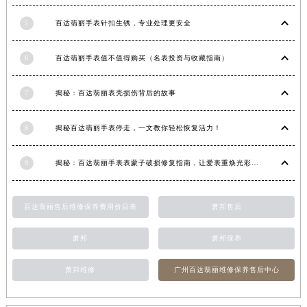
云南省西双版纳傣族自治州景洪市宣慰大道百达翡丽售后服务中心（需提前预约）
5
百达翡丽手表针扣生锈，专业处理更安全
云南省玉溪市红塔区南北大街百达翡丽售后服务中心（需提前预约）
云南省昭通市昭阳区青年路百达翡丽售后服务中心（需提前预约）
6
百达翡丽手表值不值得购买（名表投资与收藏指南）
台湾省台北市万华区中华路百达翡丽售后服务中心（需提前预约）
台湾省新北市板桥区文化路百达翡丽售后服务中心（需提前预约）
7
揭秘：百达翡丽表壳损伤背后的故事
台湾省桃园市中坜区中丰路百达翡丽售后服务中心（需提前预约）
台湾省台中市西屯区文华路百达翡丽售后服务中心（需提前预约）
8
揭秘百达翡丽手表停走，一文教你轻松恢复活力！
台湾省台南市中西区国华街百达翡丽售后服务中心（需提前预约）
台湾省高雄市新兴区五福路百达翡丽售后服务中心（需提前预约）
9
揭秘：百达翡丽手表表蒙子破损修复指南，让爱表重焕光彩！
台湾省基隆市仁爱区仁三路百达翡丽售后服务中心（需提前预约）
台湾省新竹市东区中正路百达翡丽售后服务中心（需提前预约）
百达翡丽售后维修保养费用价目表
萧邦售后
台湾省嘉义市东区文化路百达翡丽售后服务中心（需提前预约）
重庆市江北区观音桥步行街2号融恒时代广场9层902室百达翡丽售后服务中心（需提前预约）
萧邦
萧邦保养
新疆维吾尔自治区乌鲁木齐市天山区红山路26号时代广场（CCMALL）C座17层17-B百达翡丽售后服务中心（需提前预约）
萧邦维修
广州百达翡丽维修保养售后中心
浙江省温州市鹿城区锦绣路1067号置信广场10层1015室百达翡丽售后服务中心（需提前预约）
黑龙江省哈尔滨市道里区友谊西路600号富力中心T2座写字楼29层03室室百达翡丽售后服务中心（需提前预约）