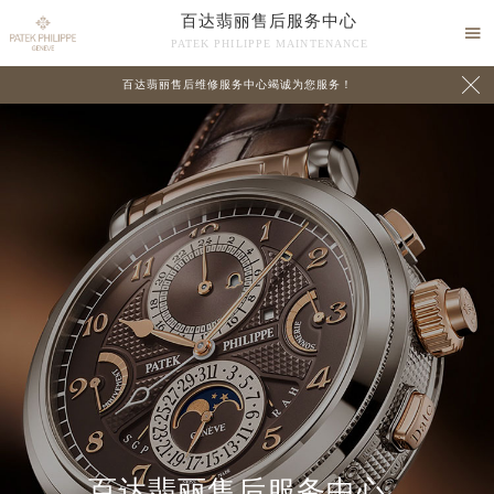
百达翡丽售后服务中心

PATEK PHILIPPE MAINTENANCE

百达翡丽售后维修服务中心竭诚为您服务！
中心介绍
联系我们
百达翡丽售后服务中心