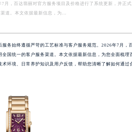
6年7月，百达翡丽对官方服务项目及价格进行了系统更新，并正
字楼1号楼16层1604室（需提前预约）
务中心东塔写字楼（华润万象城）17层1706室（需提前预约）
务渠道。本文依据最新信息，为…
场办公楼20层2009室（需提前预约）
写字楼A座5层503-5室（需提前预约）
广场写字楼4号楼22层2209室（需提前预约）
服务始终遵循严苛的工艺标准与客户服务规范。2026年7月，
际中心写字楼8层805室（需提前预约）
易中心写字楼A座13层1304室（需提前预约）
用全国统一的客户服务渠道。本文依据最新信息，为您全面梳理
绿地双子塔（中央广场）A1座办公楼14层07室（需提前预约）
技术环境、日常养护知识及用户反馈，帮助您清晰了解如何通过
心写字楼（万象城）15层1508室（需提前预约）
际中心写字楼A塔7层704室（需提前预约）
世界贸易中心大厦南塔写字楼15层07室（需提前预约）
厦写字楼17层1701室（需提前预约）
厦写字楼1座30层05室（需提前预约）
字楼B座11层1104室（需提前预约）
写字楼15层03室（需提前预约）
心写字楼24层2406B室（需提前预约）