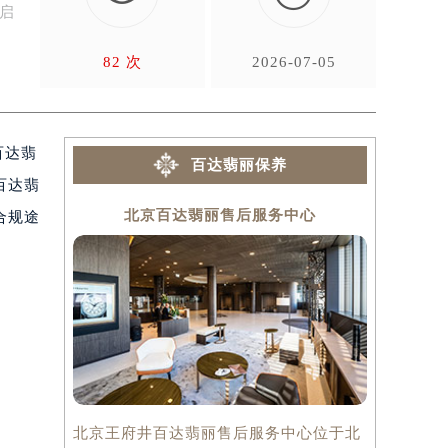
式启
82 次
2026-07-05
百达翡
百达翡丽保养
百达翡
北京百达翡丽售后服务中心
上
合规途
北京王府井百达翡丽售后服务中心位于北
上海百达翡