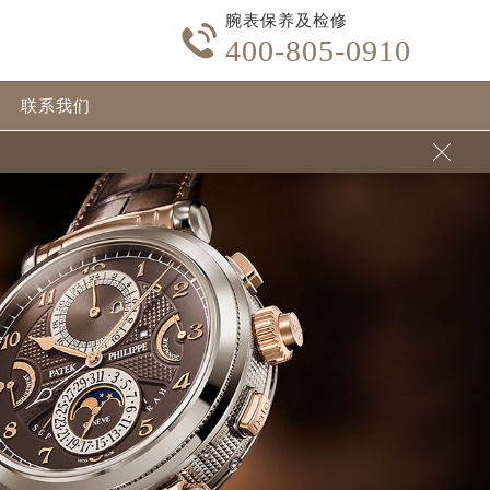
腕表保养及检修

400-805-0910
联系我们
