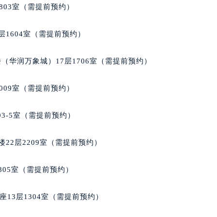
803室（需提前预约）
达翡丽售后服务中心（需提前预约）
丽售后服务中心（需提前预约）
层1604室（需提前预约）
丽售后服务中心（需提前预约）
丽售后服务中心（需提前预约）
（华润万象城）17层1706室（需提前预约）
翡丽售后服务中心（需提前预约）
翡丽售后服务中心（需提前预约）
009室（需提前预约）
翡丽售后服务中心（需提前预约）
达翡丽售后服务中心（需提前预约）
03-5室（需提前预约）
达翡丽售后服务中心（需提前预约）
路交叉口百达翡丽售后服务中心（需提前预约）
22层2209室（需提前预约）
丽售后服务中心（需提前预约）
丽售后服务中心（需提前预约）
805室（需提前预约）
丽售后服务中心（需提前预约）
售后服务中心（需提前预约）
13层1304室（需提前预约）
丽售后服务中心（需提前预约）
达翡丽售后服务中心（需提前预约）