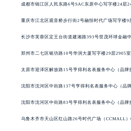
成都市锦江区人民东路6号SAC东原中心写字楼24层2
辽宁省沈阳市沈河区中街路137号亨
辽宁省沈阳市沈河区中街路83号亨
重庆市江北区观音桥步行街2号融恒时代广场写字楼9层
北京市朝阳区建国门外大街甲6号华熙
北京市东城区东长安街1号王府井东方
长沙市芙蓉区定王台街道建湘路393号世茂环球金融中
河北省保定市竞秀区朝阳北大街北国
内蒙古自治区阿拉善盟市左旗土尔扈
郑州市二七区铭功路10号华润大厦写字楼29层2905
内蒙古自治区巴彦淖尔市临河区新华
内蒙古自治区包头市青山区幸福路甲
太原市迎泽区解放路15号亨得利名表服务中心（品牌
内蒙古自治区赤峰市红山区哈达街百
内蒙古自治区鄂尔多斯市东胜区伊金
沈阳市沈河区中街路137号亨得利名表服务中心（品
内蒙古自治区呼伦贝尔市海拉尔区中
内蒙古自治区通辽市科尔沁区明仁大
沈阳市沈河区中街路83号亨得利名表服务中心（品牌
内蒙古自治区乌海市海勃湾区人民南
内蒙古自治区乌兰察布市集宁区恩和
乌鲁木齐市天山区红山路26号时代广场（CCMALL）C
内蒙古自治区锡林郭勒盟市锡林浩特
内蒙古自治区兴安盟市乌兰浩特市兴