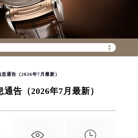
▲
陆需加拨“+86”）
▼
息通告（2026年7月最新）
告（2026年7月最新）

与