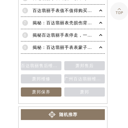

6
百达翡丽手表值不值得购买（名表投资与收藏指南）
7
揭秘：百达翡丽表壳损伤背后的故事
8
揭秘百达翡丽手表停走，一文教你轻松恢复活力！
9
揭秘：百达翡丽手表表蒙子破损修复指南，让爱表重焕光彩！
百达翡丽售后维修保养费用价目表
萧邦售后
萧邦维修
广州百达翡丽维修保养售后中心
萧邦保养
萧邦
随机推荐