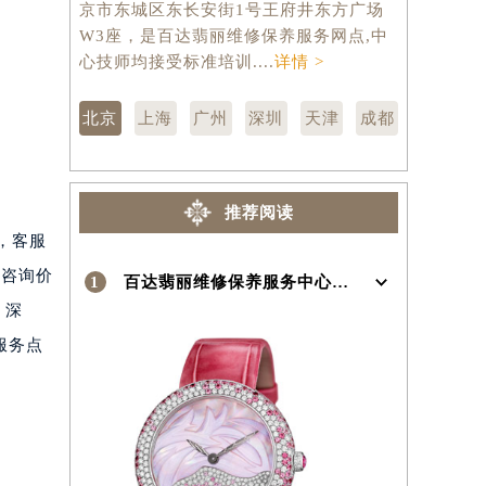
京市东城区东长安街1号王府井东方广场
汇区虹桥路
W3座，是百达翡丽维修保养服务网点,中
维修保养服
）
心技师均接受标准培训....
详情 >
训....
详情 
北京
上海
广州
深圳
天津
成都
推荐阅读
口，客服
时咨询价
1
百达翡丽维修保养服务中心介绍 | Patek Philippe
、深
服务点