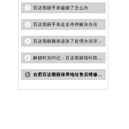
1
百达翡丽手表磕碰了怎么办
2
百达翡丽手表走走停停解决办法
3
百达翡丽腕表进灰了处理办法详解（正确清洁与保养指南）
4
解锁时光印记：百达翡丽指针防锈新策略
5
合肥百达翡丽保养地址售后维修服务点权威公示（2026年7月最新）