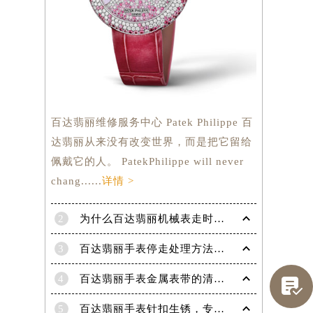
百达翡丽维修服务中心 Patek Philippe 百
达翡丽从来没有改变世界，而是把它留给
佩戴它的人。 PatekPhilippe will never
chang......
详情 >
2
为什么百达翡丽机械表走时会出现误差呢？
3
百达翡丽手表停走处理方法（手表停走维修）
提前预约）
4
百达翡丽手表金属表带的清洗方法有哪些？（金属表带的清洗）

5
百达翡丽手表针扣生锈，专业处理更安全