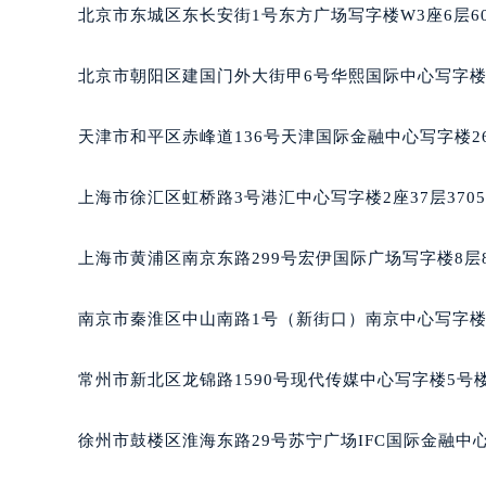
北京市东城区东长安街1号东方广场写字楼W3座6层6
南宁市青秀区金湖路59号地王大厦12
合肥市蜀山区潜山路111号万象城华润
北京市朝阳区建国门外大街甲6号华熙国际中心写字楼D
泉州市丰泽区宝洲路729号浦西万达中
青岛市南区山东路6号华润大厦B座2
天津市和平区赤峰道136号天津国际金融中心写字楼26
烟台市芝罘区胜利路139号万达金融中
长春市朝阳区西安大路727号中银大厦
上海市徐汇区虹桥路3号港汇中心写字楼2座37层370
贵阳市南明区都司高架桥路33号亨特
昆明市盘龙区北京路928号同德昆明
上海市黄浦区南京东路299号宏伊国际广场写字楼8层
石家庄市长安区中山东路39号勒泰中
西安市碑林区南关正街88号华侨城长
南京市秦淮区中山南路1号（新街口）南京中心写字楼2
海口市龙华区金贸东路5号海口华润大厦
唐山市路南区新华东道100号万达广场
常州市新北区龙锦路1590号现代传媒中心写字楼5号楼
台州市椒江区东海大道1800号腾达中
内蒙古自治区呼和浩特市玉泉区大学西
徐州市鼓楼区淮海东路29号苏宁广场IFC国际金融中心
甘肃省兰州市七里河区西津西路16号兰
重庆市解放碑渝中区民权路28号英利