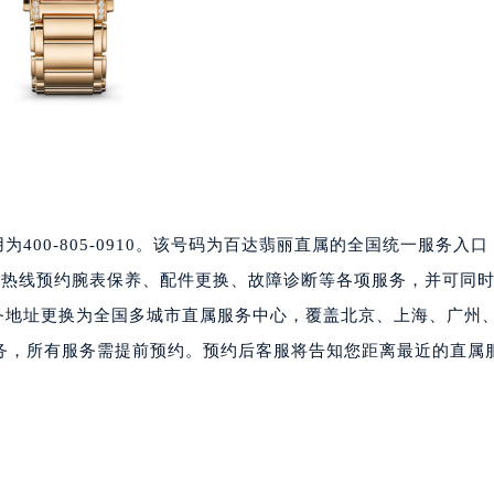
代广场写字楼9层902室（需提前预约）
号世茂环球金融中心写字楼（芙蓉广场）10层13室（需提前预约
楼29层2905室（需提前预约）
表服务中心（品牌授权店）3层整层（需提前预约）
表服务中心（品牌授权店）1层整层（需提前预约）
表服务中心（品牌授权店）1层整层（需提前预约）
（CCMALL）C座17层17-B（需提前预约）
10层1015室（需提前预约）
为400-805-0910。该号码为百达翡丽直属的全国统一服务入
心T2座写字楼29层03室（需提前预约）
通过此热线预约腕表保养、配件更换、故障诊断等各项服务，并可同
厦7层G室（需提前预约）
服务地址更换为全国多城市直属服务中心，覆盖北京、上海、广州
心C座12层1205室（需提前预约）
务，所有服务需提前预约。预约后客服将告知您距离最近的直属
中心T1写字楼9层907室（需提前预约）
写字楼1座11层1104室（需提前预约）
楼16层1603室（需提前预约）
中心办公楼C座22层08室（需提前预约）
大厦38层09室（需提前预约）