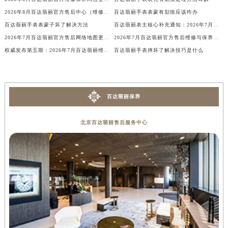
内蒙古自治区锡林郭勒盟市锡林浩特市光明街与额尔敦路交叉口百达翡丽售后服务中心（需提前预约）
2026年8月百达翡丽官方售后中心（维修保养）网点迁移及新设补充最终确认表文件
百达翡丽手表表蒙有划痕应该咋办
内蒙古自治区兴安盟市乌兰浩特市兴安大街百达翡丽售后服务中心（需提前预约）
百达翡丽手表表蒙子坏了解决方法
百达翡丽表主核心补充通知：2026年7月售后网点变动（迁址+新设）
2026年7月百达翡丽官方售后网络地图更新（迁址+新增）
2026年7月百达翡丽官方售后维修与保养综合服务中心迁址最终确认版
山西省大同市平城区迎宾街百达翡丽售后服务中心（需提前预约）
权威发布第五期：2026年7月百达翡丽维修保养中心迁址与新增
百达翡丽手表摔坏了解决技巧是什么
山西省晋城市城区黄华街百达翡丽售后服务中心（需提前预约）
山西省晋中市榆次区顺城街百达翡丽售后服务中心（需提前预约）
山西省临汾市尧都区解放路百达翡丽售后服务中心（需提前预约）
山西省吕梁市离石区永宁中路与建设街交叉口百达翡丽售后服务中心（需提前预约）
百达翡丽保养
山西省朔州市朔城区怡西路与鄯阳西街交汇处百达翡丽售后服务中心（需提前预约）
北京百达翡丽售后服务中心
山西省忻州市忻府区和平东街与七一南路交叉口百达翡丽售后服务中心（需提前预约）
山西省阳泉市郊区平阳东街与新城大道交叉口百达翡丽售后服务中心（需提前预约）
山西省运城市盐湖区河东街百达翡丽售后服务中心（需提前预约）
山西省长治市潞州区英雄中路百达翡丽售后服务中心（需提前预约）
山西省太原市迎泽区迎泽街道解放路15号亨得利名表维修授权店3楼百达翡丽售后服务中心（需提前预约）
天津市和平区赤峰道136号天津国际金融中心26层2603室百达翡丽售后服务中心（需提前预约）
安徽省安庆市迎江区人民路百达翡丽售后服务中心（需提前预约）
安徽省蚌埠市蚌山区淮河路百达翡丽售后服务中心（需提前预约）