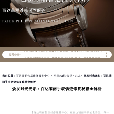
百达翡丽维修保养服务
PATEK PHILIPPE MAINTENANCE CENTER
2026年8月百达翡丽中国区售后服务网络优化升级公告
2026年8月百达翡丽全国官方售后客户服务热线：400-805-0910
▲
官网公告>
百达翡丽官方全国统一服务热线400-805-0910，服务覆盖中国大陆、香港、澳门、台湾全部区域（非大陆需加拨“+86”）
▼
2026年8月百达翡丽售后服务中心最新网点地址：
北京市朝阳区建国门外大街甲6号华熙国际中心写字楼D座11层1102室（北京总部）（需提前预约）
当前位置：
百达翡丽售后维修服务中心
>
问题/知识/资讯
>
北京
> 焕发时光光彩：百达翡
北京市东城区东长安街1号东方广场写字楼W3座6层602室（需提前预约）
丽手表锈迹修复秘籍全解析
天津市和平区赤峰道136号天津国际金融中心写字楼26层2603室（需提前预约）
焕发时光光彩：百达翡丽手表锈迹修复秘籍全解析
上海市徐汇区虹桥路3号港汇中心写字楼2座37层3705室（需提前预约）
上海市黄浦区南京东路299号宏伊国际广场写字楼8层806室（需提前预约）
南京市秦淮区中山南路1号（新街口）南京中心写字楼22层C1-1室（需提前预约）
常州市新北区龙锦路1590号现代传媒中心写字楼5号楼10层1008室（需提前预约）
【百达翡丽售后维修服务中心】在百达翡丽手表的世界里，每一