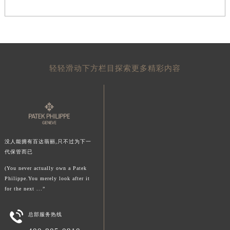
澳门特别行政区风顺堂区南湾大马路百达翡丽售后服务中心（需提前预约）
澳门特别行政区花地玛堂区关闸广场百达翡丽售后服务中心（需提前预约）
澳门特别行政区花王堂区大三巴商圈百达翡丽售后服务中心（需提前预约）
澳门特别行政区嘉模堂区官也街百达翡丽售后服务中心（需提前预约）
澳门省路氹城市金光大道百达翡丽售后服务中心（需提前预约）
轻轻滑动下方栏目探索更多精彩内容
澳门特别行政区望德堂区塔石广场百达翡丽售后服务中心（需提前预约）
福建省福州市鼓楼区五四路128-1号恒力城写字楼15层03室百达翡丽售后服务中心（需提前预约）
福建省厦门市思明区湖滨东路95号万象城华润大厦B座11层1104室百达翡丽售后服务中心（需提前预约）
广东省潮州市潮安区新风路与潮汕路交汇处百达翡丽售后服务中心（需提前预约）
广东省广州市天河区天河路230号万菱汇国际中心A塔7层704室百达翡丽售后服务中心（需提前预约）
没人能拥有百达翡丽,只不过为下一
代保管而已
广东省广州市越秀区环市东路371-375号世界贸易中心大厦南塔15层1507室百达翡丽售后服务中心（需提前预约）
广东省河源市源城区越王大道百达翡丽售后服务中心（需提前预约）
(You never actually own a Patek
Philippe.You merely look after it
广东省惠州市惠城区江北文昌一路7号华贸大厦1座30层3005室百达翡丽售后服务中心（需提前预约）
for the next ...”
广东省江门市蓬江区广场西路百达翡丽售后服务中心（需提前预约）
广东省揭阳市榕城进贤门步行街百达翡丽售后服务中心（需提前预约）

总部服务热线
广东省茂名市电白区水东街道迎宾大道百达翡丽售后服务中心（需提前预约）