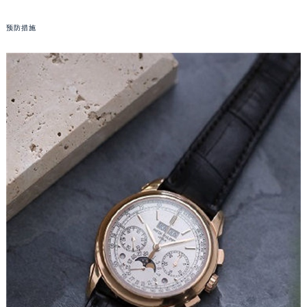
福州市鼓楼区五四路128-1号恒力城写字楼15层03室（需提前预约）
预防措施
成都市锦江区人民东路6号SAC东原中心写字楼24层2406B室（需提前预约）
重庆市江北区观音桥步行街2号融恒时代广场写字楼9层902室（需提前预约）
长沙市芙蓉区定王台街道建湘路393号世茂环球金融中心写字楼（芙蓉广场）10层13室（需提前预约）
郑州市二七区铭功路10号华润大厦写字楼29层2905室（需提前预约）
太原市迎泽区解放路15号亨得利名表服务中心（品牌授权店）3层整层（需提前预约）
沈阳市沈河区中街路137号亨得利名表服务中心（品牌授权店）1层整层（需提前预约）
沈阳市沈河区中街路83号亨得利名表服务中心（品牌授权店）1层整层（需提前预约）
乌鲁木齐市天山区红山路26号时代广场（CCMALL）C座17层17-B（需提前预约）
温州市鹿城区锦绣路1067号置信广场10层1015室（需提前预约）
哈尔滨市道里区友谊西路600号富力中心T2座写字楼29层03室（需提前预约）
大连市中山区人民路15号国际金融大厦7层G室（需提前预约）
佛山市禅城区季华五路57号万科金融中心C座12层1205室（需提前预约）
东莞市东城街道鸿福东路1号民盈国贸中心T1写字楼9层907室（需提前预约）
无锡市梁溪区人民中路139号恒隆广场写字楼1座11层1104室（需提前预约）
南通市崇川区工农路57号圆融广场写字楼16层1603室（需提前预约）