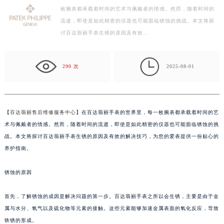
枚腕表都承载着时间的艺术与佩戴者的情感。然而，随着时间的
徐州市鼓楼区淮海东路29号苏宁广场IFC国际金融中心写字楼35层3508室（需提前预约）
流逝，即使是如此精密的仪器也可能面临锈蚀的挑战。本文将探
扬州市邗江区国展路29号星耀天地写字楼1号楼18层1803室（需提前预约）
讨百达翡丽手表生锈的原因及有效…
盐城市盐都区世纪大道5号盐城金融城写字楼1号楼16层1604室（需提前预约）
泰州市海陵区永定东路399号置地商务中心东塔写字楼（华润万象城）17层1706室（需提前预约）

宁波市江北区大闸南路500号来福士广场办公楼20层2009室（需提前预约）
290 次
2025-08-01
杭州市上城区钱江路1366号华润大厦写字楼A座5层503-5室（需提前预约）
金华市金东区东市南街777号金华万达广场写字楼4号楼22层2209室（需提前预约）
绍兴市越城区胜利东路379号世茂天际中心写字楼8层805室（需提前预约）
【
百达翡丽售后维修服务中心
】在百达翡丽手表的世界里，每一枚腕表都承载着时间的艺
嘉兴市南湖区广益路705号嘉兴世界贸易中心写字楼A座13层1304室（需提前预约）
术与佩戴者的情感。然而，随着时间的流逝，即使是如此精密的仪器也可能面临锈蚀的挑
南昌市红谷滩新区红谷中大道998号绿地双子塔（中央广场）A1座办公楼14层07室（需提前预约）
战。本文将探讨百达翡丽手表生锈的原因及有效的解决技巧，为您的爱表提供一份贴心的
养护指南。
济南市历下区经十路11111号华润中心写字楼（万象城）15层1508室（需提前预约）
广州市天河区天河路230号万菱汇国际中心写字楼A塔7层704室（需提前预约）
锈蚀的原因
广州市越秀区环市东路371-375号世界贸易中心大厦南塔写字楼15层07室（需提前预约）
深圳市罗湖区深南东路5001号华润大厦写字楼17层1701室（需提前预约）
首先，了解锈蚀的成因是解决问题的第一步。百达翡丽手表之所以会生锈，主要是由于金
惠州市惠城区江北文昌一路7号华贸大厦写字楼1座30层05室（需提前预约）
属与水分、氧气以及硫化物等元素的接触。这些元素能够加速金属表面的氧化反应，导致
厦门市思明区湖滨东路95号华润大厦写字楼B座11层1104室（需提前预约）
铁锈的形成。