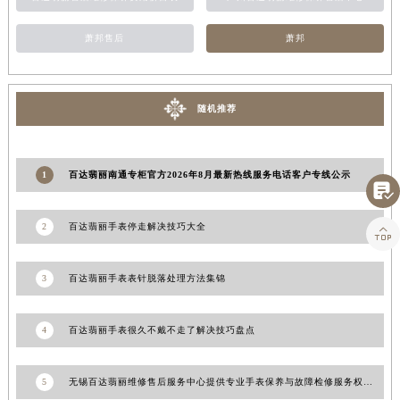
山东省威海市环翠区新威海路89号振华商厦一楼名表维修百达翡丽售后服务中心（需提前预约）
萧邦售后
萧邦
山东省潍坊市奎文区东风东街百达翡丽售后服务中心（需提前预约）
山东省枣庄市滕州市北辛路与善国路交叉口百达翡丽售后服务中心（需提前预约）
山东省淄博市张店区金晶大道百达翡丽售后服务中心（需提前预约）
随机推荐
上海市黄浦区南京东路299号宏伊国际广场写字楼8层806室百达翡丽售后服务中心（需提前预约）
上海市徐汇区虹桥路3号港汇中心2座37层3705室百达翡丽售后服务中心（需提前预约）
浙江省杭州市上城区钱江路1366号华润大厦A座5层503-5室百达翡丽售后服务中心（需提前预约）
1
百达翡丽南通专柜官方2026年8月最新热线服务电话客户专线公示

浙江省湖州市吴兴区劳动路百达翡丽售后服务中心（需提前预约）
浙江省嘉兴市南湖区广益路705号嘉兴世界贸易中心A座13层1304室百达翡丽售后服务中心（需提前预约）
2
百达翡丽手表停走解决技巧大全

浙江省金华市金东区东市南街777号金华万达广场4号楼22楼2209室百达翡丽售后服务中心（需提前预约）
浙江省丽水市莲都区解放街百达翡丽售后服务中心（需提前预约）
3
百达翡丽手表表针脱落处理方法集锦
浙江省宁波市江北区大闸南路500号来福士广场办公楼20层2009室百达翡丽售后服务中心（需提前预约）
浙江省衢州市柯城区上街百达翡丽售后服务中心（需提前预约）
4
百达翡丽手表很久不戴不走了解决技巧盘点
浙江省绍兴市越城区胜利东路379号世茂天际中心写字楼8层805室百达翡丽售后服务中心（需提前预约）
浙江省舟山市定海区解放东路百达翡丽售后服务中心（需提前预约）
5
无锡百达翡丽维修售后服务中心提供专业手表保养与故障检修服务权威公示（2026年7月最新）
澳门特别行政区大堂区议事亭前地（新马路）百达翡丽售后服务中心（需提前预约）