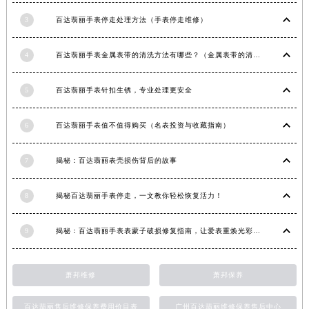
江西省景德镇市珠山区珠山中路百达翡丽售后服务中心（需提前预约）
3
百达翡丽手表停走处理方法（手表停走维修）
江西省九江市浔阳区浔阳路百达翡丽售后服务中心（需提前预约）
江西省南昌市红谷滩新区红谷中大道998号绿地双子塔（中央广场）A1座办公楼14层1407室百达翡丽售后服务中心（需提前预约）
4
百达翡丽手表金属表带的清洗方法有哪些？（金属表带的清洗）
江西省萍乡市安源区萍安北大道与康庄路交叉口百达翡丽售后服务中心（需提前预约）
江西省上饶市信州区滨江西路百达翡丽售后服务中心（需提前预约）
5
百达翡丽手表针扣生锈，专业处理更安全
江西省新余市渝水区北湖西路百达翡丽售后服务中心（需提前预约）
6
百达翡丽手表值不值得购买（名表投资与收藏指南）
江西省宜春市袁州区中山中路百达翡丽售后服务中心（需提前预约）
江西省鹰潭市月湖区胜利东路百达翡丽售后服务中心（需提前预约）
7
揭秘：百达翡丽表壳损伤背后的故事
山东省德州市德城区东风中路百达翡丽售后服务中心（需提前预约）
山东省东营市东营区济南路百达翡丽售后服务中心（需提前预约）
8
揭秘百达翡丽手表停走，一文教你轻松恢复活力！
山东省济南市历下区经十路11111号华润中心写字楼（万象城）15层1508室百达翡丽售后服务中心（需提前预约）
山东省济宁市任城区太白楼路百达翡丽售后服务中心（需提前预约）
9
揭秘：百达翡丽手表表蒙子破损修复指南，让爱表重焕光彩！
山东省莱芜市文化南路8号银座商城名表维修一楼名表维修百达翡丽售后服务中心（需提前预约）
山东省临沂市兰山区解放路百达翡丽售后服务中心（需提前预约）
萧邦维修
萧邦保养
山东省日照市东港区烟台路百达翡丽售后服务中心（需提前预约）
山东省泰安市泰山区财源街道泰山大街百达翡丽售后服务中心（需提前预约）
百达翡丽售后维修保养费用价目表
广州百达翡丽维修保养售后中心