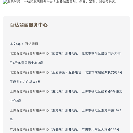
吉林省辽源市龙山区人民大街百达翡丽售后服务中心（需提前预约）
吉林省梅河口市新华街道梅河大街百达翡丽售后服务中心（需提前预约）
吉林省四平市铁东区紫气大路与南九经街交汇处百达翡丽售后服务中心（需提前预约）
百达翡丽服务中心
吉林省松原市宁江区五环大街百达翡丽售后服务中心（需提前预约）
吉林省通化市东昌区环通乡江南大街百达翡丽售后服务中心（需提前预约）
本文tag：
百达翡丽
吉林省延边市延吉市解放路百达翡丽售后服务中心（需提前预约）
北京百达翡丽售后服务中心
（国贸店）服务地址：北京市朝阳区建国门外大街
辽宁省鞍山市铁东区站前街百达翡丽售后服务中心（需提前预约）
甲6号华熙国际中心D座
辽宁省本溪市平山区胜利路百达翡丽售后服务中心（需提前预约）
辽宁省朝阳市双塔区新华路百达翡丽售后服务中心（需提前预约）
北京百达翡丽售后服务中心
（王府井店）服务地址：北京市东城区东长安街1号
辽宁省丹东市振兴区七经街百达翡丽售后服务中心（需提前预约）
王府井东方广场W3座
辽宁省抚顺市新抚区东一路百达翡丽售后服务中心（需提前预约）
上海百达翡丽售后服务中心
（港汇店）服务地址：上海市徐汇区虹桥路3号港汇
辽宁省阜新市海州区解放大街百达翡丽售后服务中心（需提前预约）
中心2座
辽宁省葫芦岛市连山区中央路百达翡丽售后服务中心（需提前预约）
上海百达翡丽售后服务中心
（淮海店）服务地址：上海市徐汇区淮海中路1045
辽宁省锦州市古塔区中央大街百达翡丽售后服务中心（需提前预约）
号
辽宁省辽阳市白塔区新运大街百达翡丽售后服务中心（需提前预约）
广州百达翡丽售后服务中心
（万菱店）服务地址：广州市天河区天河路230号
辽宁省盘锦市兴隆台区石油大街百达翡丽售后服务中心（需提前预约）