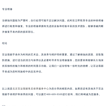
甘肃省兰州市七里河区西津西路16号兰州中心写字楼21层2102室（需提前预约）
专业维修
重庆市解放碑渝中区民权路28号英利国际金融中心写字楼20层01室（需提前预约）
黑龙江省大庆市萨尔图区会战大街百达翡丽售后服务中心（需提前预约）
当锈蚀问题较为严重时，自行处理可能不足以解决问题。此时应立即联系专业的钟表维修
黑龙江省鹤岗市向阳区红军路百达翡丽售后服务中心（需提前预约）
师进行检查和修复。专业的维修师拥有先进的设备和经验丰富的技术团队，能够准确判断
黑龙江省黑河市爱辉区中央街百达翡丽售后服务中心（需提前预约）
并修复手表内部的损坏部位。
黑龙江省鸡西市鸡冠区红军路百达翡丽售后服务中心（需提前预约）
结论
黑龙江省佳木斯市向阳区长安路百达翡丽售后服务中心（需提前预约）
黑龙江省牡丹江市东安区太平路百达翡丽售后服务中心（需提前预约）
百达翡丽手表作为时间的艺术品，其保养与维护同样重要。通过了解锈蚀的原因、采取预
黑龙江省七台河市桃山区大同街百达翡丽售后服务中心（需提前预约）
防措施、进行适当的清洁与保养以及必要时寻求专业维修服务，您的爱表将能够长久地保
黑龙江省齐齐哈尔市龙沙区龙华路百达翡丽售后服务中心（需提前预约）
持其独特的魅力和精准的时间显示功能。让我们一起珍惜每一份时光的馈赠，让百达翡丽
黑龙江省双鸭山市尖山区新兴大街百达翡丽售后服务中心（需提前预约）
手表成为您时间旅程中的忠实伴侣。
黑龙江省绥化市北林区新华街与康庄路交叉口百达翡丽售后服务中心（需提前预约）
黑龙江省伊春市伊美区通河路百达翡丽售后服务中心（需提前预约）
以上就是
北京百达翡丽售后保养服务中心
为您分享的精彩内容。如果您还有其他关于百达
吉林省白城市洮北区明仁南街百达翡丽售后服务中心（需提前预约）
翡丽手表维护和保养的问题，可以拨打400-609-9509进行咨询，我们将竭诚为您服务。
吉林省白山市浑江区浑江大街百达翡丽售后服务中心（需提前预约）
吉林省吉林市船营区河南街百达翡丽售后服务中心（需提前预约）