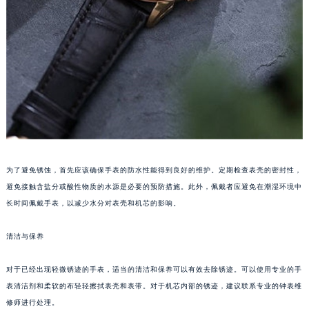
苏州市苏州工业园区星港街199号苏州中心办公楼C座22层08室（需提前预约）
武汉市江汉区解放大道686号世界贸易大厦38层09室（需提前预约）
南宁市青秀区金湖路59号地王大厦12楼1224室（需提前预约）
合肥市蜀山区潜山路111号万象城华润大厦B座12楼03室（需提前预约）
泉州市丰泽区宝洲路729号浦西万达中心写字楼A座7楼709室（需提前预约）
青岛市南区山东路6号华润大厦B座22层04室（需提前预约）
烟台市芝罘区胜利路139号万达金融中心A座907室（需提前预约）
长春市朝阳区西安大路727号中银大厦A座(旺进大厦)18层09室（需提前预约）
贵阳市南明区都司高架桥路33号亨特国际金融中心14楼14D（需提前预约）
为了避免锈蚀，首先应该确保手表的防水性能得到良好的维护。定期检查表壳的密封性，
昆明市盘龙区北京路928号同德昆明广场写字楼10层06室（需提前预约）
避免接触含盐分或酸性物质的水源是必要的预防措施。此外，佩戴者应避免在潮湿环境中
长时间佩戴手表，以减少水分对表壳和机芯的影响。
石家庄市长安区中山东路39号勒泰中心写字楼B座13层07室（需提前预约）
西安市碑林区南关正街88号华侨城长安国际中心E座6楼10室（需提前预约）
清洁与保养
海口市龙华区金贸东路5号海口华润大厦B座17层1707室（需提前预约）
唐山市路南区新华东道100号万达广场写字楼A座10层1002室（需提前预约）
对于已经出现轻微锈迹的手表，适当的清洁和保养可以有效去除锈迹。可以使用专业的手
台州市椒江区东海大道1800号腾达中心东1幢20楼2002室（需提前预约）
表清洁剂和柔软的布轻轻擦拭表壳和表带。对于机芯内部的锈迹，建议联系专业的钟表维
内蒙古自治区呼和浩特市玉泉区大学西街70号华润万象城写字楼（鄂尔多斯大厦）23层2326室（需提前预约）
修师进行处理。