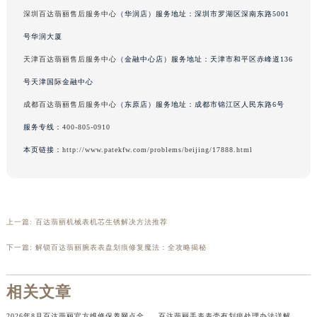
辽宁省铁岭市银州区南马路百达翡丽售后服务中心（需提前预约）
深圳百达翡丽售后服务中心
（华润店）服务地址：深圳市罗湖区深南东路5001
辽宁省营口市站前区市府路与渤海大街交叉口百达翡丽售后服务中心（需提前预约）
号华润大厦
辽宁省沈阳市沈河区中街路137号亨得利名表维修授权店1楼百达翡丽售后服务中心（需提前预约）
天津百达翡丽售后服务中心
（金融中心店）服务地址：天津市和平区赤峰道136
辽宁省沈阳市沈河区中街路83号亨得利名表维修授权店1楼百达翡丽售后服务中心（需提前预约）
号天津国际金融中心
北京市朝阳区建国门外大街甲6号华熙国际中心D座11层1102室百达翡丽售后服务中心（北京总部）（需提前预约）
成都百达翡丽售后服务中心
（东原店）服务地址：成都市锦江区人民东路6号
北京市东城区东长安街1号王府井东方广场W3座6层602室百达翡丽售后服务中心（需提前预约）
服务专线：
400-805-0910
河北省保定市竞秀区朝阳北大街北国先天下百达翡丽售后服务中心（需提前预约）
本页链接：
http://www.patekfw.com/problems/beijing/17888.html
内蒙古自治区阿拉善盟市左旗土尔扈特大街百达翡丽售后服务中心（需提前预约）
内蒙古自治区巴彦淖尔市临河区新华街百达翡丽售后服务中心（需提前预约）
内蒙古自治区包头市青山区幸福路甲3号王府井百货名表维修百达翡丽售后服务中心（需提前预约）
内蒙古自治区赤峰市红山区哈达街百达翡丽售后服务中心（需提前预约）
上一篇:
百达翡丽机械表机芯生锈解决方法推荐
内蒙古自治区鄂尔多斯市东胜区伊金霍洛街百达翡丽售后服务中心（需提前预约）
下一篇:
解锁百达翡丽腕表表盘划痕修复魔法：全攻略揭秘
内蒙古自治区呼伦贝尔市海拉尔区中央街百达翡丽售后服务中心（需提前预约）
内蒙古自治区通辽市科尔沁区明仁大街百达翡丽售后服务中心（需提前预约）
相关文章
内蒙古自治区乌海市海勃湾区人民南路百达翡丽售后服务中心（需提前预约）
内蒙古自治区乌兰察布市集宁区恩和大街百达翡丽售后服务中心（需提前预约）
2026年8月百达翡丽官方维修保养网点全面更新补充说明文本（搬迁新增店铺）
百达翡丽手表表壳有划痕处理办法详解