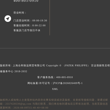
400-805-0910
广东省梅州市梅江区金燕大道百达翡丽售后服务中心（需提前预约）
广东省清远市清城区湖西路百达翡丽售后服务中心（需提前预约）
营业时间：

广东省汕头市龙湖区长平路百达翡丽售后服务中心（需提前预约）
门店营业时间：09:00-19:30
广东省汕尾市城区香洲街道园林社区翠园街百达翡丽售后服务中心（需提前预约）
客服在线时间：8:00-22:00
客服及门店节假日不休
广东省韶关市武江区芙蓉新区与老城中心交汇处百达翡丽售后服务中心（需提前预约）
广东省深圳市罗湖区深南东路5001号华润大厦17层1701室百达翡丽售后服务中心（需提前预约）
广东省阳江市江城区东风一路百达翡丽售后服务中心（需提前预约）
广东省云浮市云城区金山路百达翡丽售后服务中心（需提前预约）
广东省湛江市赤坎区观海北路百达翡丽售后服务中心（需提前预约）
版权所有: 上海合和致远商贸有限公司 Copyright © （PATEK PHILIPPE）
百达翡丽售后维
广东省肇庆市端州区信安大道与砚都大道交汇处百达翡丽售后服务中心（需提前预约）
修服务中心
2018-2032
广西壮族自治区百色市右江区中山二路百达翡丽售后服务中心（需提前预约）
客户服务热线：
400-805-0910
广西壮族自治区北海市海城区北京路百达翡丽售后服务中心（需提前预约）
网站备案/许可证号：沪ICP备2026026409号-1
广西壮族自治区崇左市江州区石景林街道友谊大道与丽川路交汇处百达翡丽售后服务中心（需提前预约）
XML
广西壮族自治区防城港市港口区金花茶大道百达翡丽售后服务中心（需提前预约）
如权利人或知情人士发现本站内容存在事实错误或涉及版权、名誉权等侵权问题，请通过邮
广西壮族自治区贵港市港北区港城街道布山大道与仙衣路交叉口百达翡丽售后服务中心（需提前预约）
箱：2557628530@qq.com 与我们联系，我们将在收到通知后立即依法处理。当前页面信息
广西壮族自治区桂林市秀峰区红岭路百达翡丽售后服务中心（需提前预约）
更新时间：2026-08-09T15:48:40+08:00