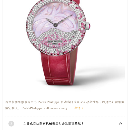
福建省莆田市城厢区霞林街道荔华东大道百达翡丽售后服务中心（需提前预约）
福建省三明市三元区东乾二路百达翡丽售后服务中心（需提前预约）
福建省漳州市龙文区步港路百达翡丽售后服务中心（需提前预约）
江苏省常州市新北区龙锦路1590号现代传媒中心5号楼10层1008室百达翡丽售后服务中心（需提前预约）
江苏省淮安市清江浦区淮海北路百达翡丽售后服务中心（需提前预约）
江苏省连云港市海州区通灌北路百达翡丽售后服务中心（需提前预约）
江苏省南京市秦淮区中山南路1号南京中心22层22-C1-C3室百达翡丽售后服务中心（需提前预约）
江苏省宿迁市宿城区西湖路百达翡丽售后服务中心（需提前预约）
江苏省泰州市海陵区永定东路399号置地商务中心东塔（华润万象城）17层1706室百达翡丽售后服务中心（需提前预约）
江苏省徐州市鼓楼区淮海东路29号苏宁广场IFC国际金融中心35层3508室百达翡丽售后服务中心（需提前预约）
江苏省盐城市盐都区世纪大道5号盐城金融城写字楼1号楼16层1604室百达翡丽售后服务中心（需提前预约）
江苏省扬州市邗江区国展路29号星耀天地写字楼1号楼18层1803室百达翡丽售后服务中心（需提前预约）
百达翡丽维修服务中心 Patek Philippe 百达翡丽从来没有改变世界，而是把它留给佩
江苏省镇江市京口区中山东路百达翡丽售后服务中心（需提前预约）
戴它的人。 PatekPhilippe will never chang......
详情 >
江西省抚州市临川区赣东大道百达翡丽售后服务中心（需提前预约）
江西省赣州市章贡区文清路百达翡丽售后服务中心（需提前预约）
2
为什么百达翡丽机械表走时会出现误差呢？
江西省吉安市吉州区井冈山大道百达翡丽售后服务中心（需提前预约）