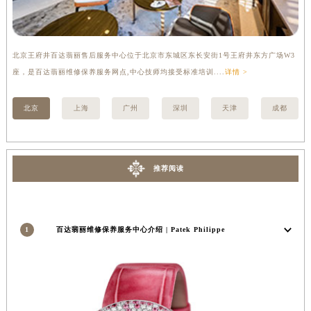
安徽省亳州市谯城区魏武大道百达翡丽售后服务中心（需提前预约）
安徽省池州市贵池区长江路百达翡丽售后服务中心（需提前预约）
安徽省滁州市琅琊区南谯北路百达翡丽售后服务中心（需提前预约）
北京王府井百达翡丽售后服务中心位于北京市东城区东长安街1号王府井东方广场W3
上
安徽省阜阳市颍州区颍州北路百达翡丽售后服务中心（需提前预约）
座，是百达翡丽维修保养服务网点,中心技师均接受标准培训....
详情 >
修
安徽省淮北市相山区淮海路百达翡丽售后服务中心（需提前预约）
北京
上海
广州
深圳
天津
成都
安徽省淮南市田家庵区国庆中路百达翡丽售后服务中心（需提前预约）
安徽省黄山市屯溪区黄山西路百达翡丽售后服务中心（需提前预约）
安徽省六安市金安区解放中路百达翡丽售后服务中心（需提前预约）
安徽省马鞍山市雨山区湖南西路百达翡丽售后服务中心（需提前预约）
推荐阅读
安徽省宿州市埇桥区人民中路百达翡丽售后服务中心（需提前预约）
安徽省铜陵市铜官区石城大道百达翡丽售后服务中心（需提前预约）
安徽省芜湖市镜湖区中山路步行街百达翡丽售后服务中心（需提前预约）
1
百达翡丽维修保养服务中心介绍 | Patek Philippe
安徽省宣城市宣州区叠嶂西路百达翡丽售后服务中心（需提前预约）
福建省龙岩市新罗区九一南路百达翡丽售后服务中心（需提前预约）
福建省南平市建阳区人民西路百达翡丽售后服务中心（需提前预约）
福建省宁德市蕉城区天湖东路百达翡丽售后服务中心（需提前预约）