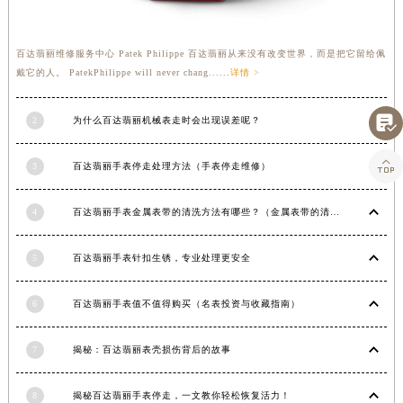
甘肃省合作市人民街百达翡丽售后服务中心（需提前预约）
甘肃省嘉峪关市雄关区新华中路百达翡丽售后服务中心（需提前预约）
百达翡丽维修服务中心 Patek Philippe 百达翡丽从来没有改变世界，而是把它留给佩
甘肃省金昌市金川区北京路百达翡丽售后服务中心（需提前预约）
戴它的人。 PatekPhilippe will never chang......
详情 >
甘肃省酒泉市肃州区西大街百达翡丽售后服务中心（需提前预约）
甘肃省临夏市城南街道团结路百达翡丽售后服务中心（需提前预约）

2
为什么百达翡丽机械表走时会出现误差呢？
甘肃省陇南市武都区人民路百达翡丽售后服务中心（需提前预约）

3
百达翡丽手表停走处理方法（手表停走维修）
甘肃省平凉市崆峒区西大街百达翡丽售后服务中心（需提前预约）
甘肃省庆阳市西峰区南大街百达翡丽售后服务中心（需提前预约）
4
百达翡丽手表金属表带的清洗方法有哪些？（金属表带的清洗）
甘肃省天水市秦州区民主路百达翡丽售后服务中心（需提前预约）
甘肃省武威市凉州区迎宾路百达翡丽售后服务中心（需提前预约）
5
百达翡丽手表针扣生锈，专业处理更安全
甘肃省张掖市甘州区民乐北路百达翡丽售后服务中心（需提前预约）
宁夏回族自治区固原市原州区文化街百达翡丽售后服务中心（需提前预约）
6
百达翡丽手表值不值得购买（名表投资与收藏指南）
宁夏回族自治区石嘴山市大武口区贺兰山路百达翡丽售后服务中心（需提前预约）
宁夏回族自治区吴忠市利通区开元大道百达翡丽售后服务中心（需提前预约）
7
揭秘：百达翡丽表壳损伤背后的故事
宁夏回族自治区银川市兴庆区新华东路97号新百中心C馆一层C1-18号商铺百达翡丽售后服务中心（需提前预约）
宁夏回族自治区中卫市沙坡头区鼓楼东街百达翡丽售后服务中心（需提前预约）
8
揭秘百达翡丽手表停走，一文教你轻松恢复活力！