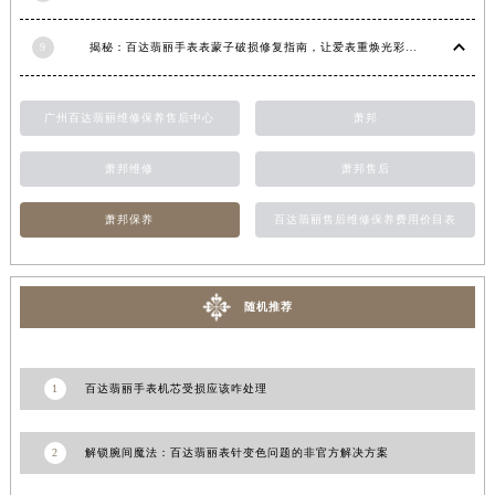
青海省果洛藏族自治州玛沁县团结路百达翡丽售后服务中心（需提前预约）
9
揭秘：百达翡丽手表表蒙子破损修复指南，让爱表重焕光彩！
青海省海北藏族自治州海晏县将军路百达翡丽售后服务中心（需提前预约）
青海省海东市乐都区滨河路百达翡丽售后服务中心（需提前预约）
青海省海南藏族自治州共和县青海湖大街百达翡丽售后服务中心（需提前预约）
广州百达翡丽维修保养售后中心
萧邦
青海省海西蒙古族藏族自治州德令哈市柴达木路百达翡丽售后服务中心（需提前预约）
萧邦维修
萧邦售后
青海省黄南藏族自治州同仁市德合隆路百达翡丽售后服务中心（需提前预约）
青海省西宁市城西区海湖新区西关大道百达翡丽售后服务中心（需提前预约）
萧邦保养
百达翡丽售后维修保养费用价目表
青海省玉树藏族自治州结古镇胜利路百达翡丽售后服务中心（需提前预约）
陕西省安康市汉滨区金州路百达翡丽售后服务中心（需提前预约）
陕西省宝鸡市渭滨区经二路百达翡丽售后服务中心（需提前预约）
随机推荐
陕西省汉中市汉台区北大街百达翡丽售后服务中心（需提前预约）
陕西省商洛市商州区州城街百达翡丽售后服务中心（需提前预约）
1
百达翡丽手表机芯受损应该咋处理
陕西省铜川市王益区红旗街百达翡丽售后服务中心（需提前预约）
陕西省渭南市临渭区东风大街百达翡丽售后服务中心（需提前预约）
2
解锁腕间魔法：百达翡丽表针变色问题的非官方解决方案
陕西省咸阳市秦都区沣西新城统一西路与白马河路交汇处百达翡丽售后服务中心（需提前预约）
陕西省延安市宝塔区中心街百达翡丽售后服务中心（需提前预约）