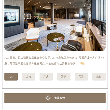
河南省信阳市浉河区东方红大道百达翡丽售后服务中心（需提前预约）
河南省许昌市魏都区建安大道与八龙路交叉口百达翡丽售后服务中心（需提前预约）
河南省郑州市二七区民主路10号华润大厦29层2905室百达翡丽售后服务中心（需提前预约）
河南省周口市川汇区七一路百达翡丽售后服务中心（需提前预约）
河南省驻马店市驿城区乐山大道与置地大道交叉口百达翡丽售后服务中心（需提前预约）
湖北省鄂州市鄂城区文星大道百达翡丽售后服务中心（需提前预约）
湖北省黄冈市黄州区赤壁大道百达翡丽售后服务中心（需提前预约）
湖北省黄石市黄石港区武汉路百达翡丽售后服务中心（需提前预约）
北京王府井百达翡丽售后服务中心位于北京市东城区东长安街1号王府井东方广场W3
上
湖北省荆门市东宝中天街步行街百达翡丽售后服务中心（需提前预约）
座，是百达翡丽维修保养服务网点,中心技师均接受标准培训....
详情 >
修
湖北省荆州市荆州区荆中路百达翡丽售后服务中心（需提前预约）
湖北省十堰市茅箭区人民北路百达翡丽售后服务中心（需提前预约）
北京
上海
广州
深圳
天津
成都
湖北省随州市曾都区青年路百达翡丽售后服务中心（需提前预约）
湖北省咸宁市咸安区长安大道百达翡丽售后服务中心（需提前预约）
湖北省襄阳市樊城区长虹路与人民路交叉口百达翡丽售后服务中心（需提前预约）
推荐阅读
湖北省孝感市孝南区复兴大道百达翡丽售后服务中心（需提前预约）
湖北省宜昌市西陵区夷陵大道与港窑路百达翡丽售后服务中心（需提前预约）