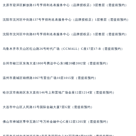
太原市迎泽区解放路15号亨得利名表服务中心（品牌授权店）3层整层（需提前预约）
吉林省辽源市龙山区人民大街百达翡丽售后服务中心（需提前预约）
吉林省梅河口市新华街道梅河大街百达翡丽售后服务中心（需提前预约）
沈阳市沈河区中街路137号亨得利名表服务中心（品牌授权店）1层整层（需提前预约）
吉林省四平市铁东区紫气大路与南九经街交汇处百达翡丽售后服务中心（需提前预约）
吉林省松原市宁江区五环大街百达翡丽售后服务中心（需提前预约）
沈阳市沈河区中街路83号亨得利名表服务中心（品牌授权店）1层整层（需提前预约）
吉林省通化市东昌区环通乡江南大街百达翡丽售后服务中心（需提前预约）
吉林省延边市延吉市解放路百达翡丽售后服务中心（需提前预约）
乌鲁木齐市天山区红山路26号时代广场（CCMALL）C座17层17-B（需提前预约）
辽宁省鞍山市铁东区站前街百达翡丽售后服务中心（需提前预约）
台州市椒江区东海大道1800号腾达中心东1幢20楼2002室（需提前预约）
辽宁省本溪市平山区胜利路百达翡丽售后服务中心（需提前预约）
辽宁省朝阳市双塔区新华路百达翡丽售后服务中心（需提前预约）
温州市鹿城区锦绣路1067号置信广场10层1015室（需提前预约）
辽宁省丹东市振兴区七经街百达翡丽售后服务中心（需提前预约）
辽宁省抚顺市新抚区东一路百达翡丽售后服务中心（需提前预约）
哈尔滨市南岗区东大直街146号上和置地广场金座12层1214室（需提前预约）
辽宁省阜新市海州区解放大街百达翡丽售后服务中心（需提前预约）
大连市中山区人民路15号国际金融大厦7层G室（需提前预约）
辽宁省葫芦岛市连山区中央路百达翡丽售后服务中心（需提前预约）
辽宁省锦州市古塔区中央大街百达翡丽售后服务中心（需提前预约）
佛山市禅城区季华五路57号万科金融中心C座12层1205室（需提前预约）
辽宁省辽阳市白塔区新运大街百达翡丽售后服务中心（需提前预约）
辽宁省盘锦市兴隆台区石油大街百达翡丽售后服务中心（需提前预约）