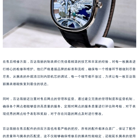
山东省威海市环翠区新威海路89号振华商厦一楼名表维修百达翡丽售后服务中心（需提前预约）
山东省潍坊市奎文区东风东街百达翡丽售后服务中心（需提前预约）
山东省枣庄市滕州市北辛路与善国路交叉口百达翡丽售后服务中心（需提前预约）
山东省淄博市张店区金晶大道百达翡丽售后服务中心（需提前预约）
上海市黄浦区南京东路299号宏伊国际广场写字楼8层806室百达翡丽售后服务中心（需提前预约）
上海市徐汇区虹桥路3号港汇中心2座37层3705室百达翡丽售后服务中心（需提前预约）
浙江省杭州市上城区钱江路1366号华润大厦A座5层503-5室百达翡丽售后服务中心（需提前预约）
在售后维修方面，百达翡丽的制表师们凭借着精湛的技艺和丰富的经验，对每一枚腕表进
浙江省湖州市吴兴区劳动路百达翡丽售后服务中心（需提前预约）
行精心的检修和维护。他们严格遵循品牌的标准和流程，确保每一个维修环节都做到尽善
浙江省嘉兴市南湖区广益路705号嘉兴世界贸易中心A座13层1304室百达翡丽售后服务中心（需提前预约）
尽美。从腕表的外观清洁到内部机芯的调试，每一个细节都不放过，力求让每一枚百达翡
丽腕表都能恢复到最佳的状态。
浙江省金华市金东区东市南街777号金华万达广场4号楼22楼2209室百达翡丽售后服务中心（需提前预约）
浙江省丽水市莲都区解放街百达翡丽售后服务中心（需提前预约）
同时，百达翡丽还注重对售后网点的管理和监督。通过建立完善的管理制度和监督机制，
浙江省宁波市江北区大闸南路500号来福士广场办公楼20层2009室百达翡丽售后服务中心（需提前预约）
确保各个网点都能够提供高质量的服务。定期对网点的服务质量进行评估和考核，对于表
浙江省衢州市柯城区上街百达翡丽售后服务中心（需提前预约）
现优秀的网点给予表彰和奖励，对于存在问题的网点及时进行整改。
浙江省绍兴市越城区胜利东路379号世茂天际中心写字楼8层805室百达翡丽售后服务中心（需提前预约）
浙江省舟山市定海区解放东路百达翡丽售后服务中心（需提前预约）
百达翡丽在售后配件的供应方面也有着严格的把控。所有的配件都来自原厂，保证了配件
的质量和与腕表的匹配度。这不仅能够确保维修后的腕表性能稳定，还能延长腕表的使用
澳门特别行政区大堂区议事亭前地（新马路）百达翡丽售后服务中心（需提前预约）