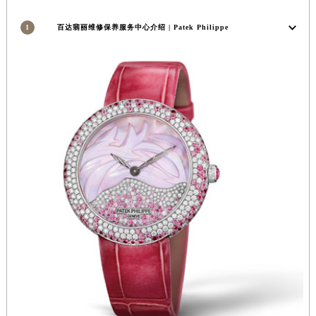
湖南省常德市武陵区人民路百达翡丽售后服务中心（需提前预约）
1
百达翡丽维修保养服务中心介绍 | Patek Philippe
湖南省郴州市北湖区国庆北路百达翡丽售后服务中心（需提前预约）
湖南省衡阳市雁峰区解放路百达翡丽售后服务中心（需提前预约）
湖南省怀化市鹤城区迎丰中路百达翡丽售后服务中心（需提前预约）
湖南省娄底市娄星区长青街百达翡丽售后服务中心（需提前预约）
湖南省邵阳市双清区东风路百达翡丽售后服务中心（需提前预约）
湖南省湘潭市雨湖区莲城大道百达翡丽售后服务中心（需提前预约）
湖南省益阳市赫山区桃花仑路百达翡丽售后服务中心（需提前预约）
湖南省永州市冷水滩区永州大道与中兴路交叉口百达翡丽售后服务中心（需提前预约）
湖南省岳阳市岳阳楼区东茅岭路百达翡丽售后服务中心（需提前预约）
湖南省张家界市永定区解放路百达翡丽售后服务中心（需提前预约）
湖南省长沙市芙蓉区建湘路393号世茂环球金融中心写字楼10层1013室百达翡丽售后服务中心（需提前预约）
湖南省株洲市芦淞区建设南路百达翡丽售后服务中心（需提前预约）
甘肃省白银市白银区北京路百达翡丽售后服务中心（需提前预约）
甘肃省定西市安定区解放路百达翡丽售后服务中心（需提前预约）
甘肃省敦煌市沙州镇阳关中路百达翡丽售后服务中心（需提前预约）