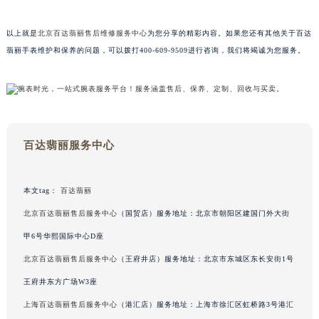
广东省梅州市梅江区金燕大道百达翡丽售后服务中心（需提前预约）
以上就是
北京百达翡丽售后维修服务中心
为您分享的精彩内容。如果您还有其他关于百达
广东省清远市清城区湖西路百达翡丽售后服务中心（需提前预约）
翡丽手表维护和保养的问题，可以拨打400-609-9509进行咨询，我们将竭诚为您服务。
广东省汕头市龙湖区长平路百达翡丽售后服务中心（需提前预约）
广东省汕尾市城区香洲街道园林社区翠园街百达翡丽售后服务中心（需提前预约）
广东省韶关市武江区芙蓉新区与老城中心交汇处百达翡丽售后服务中心（需提前预约）
广东省深圳市罗湖区深南东路5001号华润大厦17层1701室百达翡丽售后服务中心（需提前预约）
广东省阳江市江城区东风一路百达翡丽售后服务中心（需提前预约）
百达翡丽服务中心
广东省云浮市云城区金山路百达翡丽售后服务中心（需提前预约）
广东省湛江市赤坎区观海北路百达翡丽售后服务中心（需提前预约）
本文tag：
百达翡丽
广东省肇庆市端州区信安大道与砚都大道交汇处百达翡丽售后服务中心（需提前预约）
广西壮族自治区百色市右江区中山二路百达翡丽售后服务中心（需提前预约）
北京百达翡丽售后服务中心
（国贸店）服务地址：北京市朝阳区建国门外大街
广西壮族自治区北海市海城区北京路百达翡丽售后服务中心（需提前预约）
甲6号华熙国际中心D座
广西壮族自治区崇左市江州区石景林街道友谊大道与丽川路交汇处百达翡丽售后服务中心（需提前预约）
北京百达翡丽售后服务中心
（王府井店）服务地址：北京市东城区东长安街1号
广西壮族自治区防城港市港口区金花茶大道百达翡丽售后服务中心（需提前预约）
王府井东方广场W3座
广西壮族自治区贵港市港北区港城街道布山大道与仙衣路交叉口百达翡丽售后服务中心（需提前预约）
上海百达翡丽售后服务中心
（港汇店）服务地址：上海市徐汇区虹桥路3号港汇
广西壮族自治区桂林市秀峰区红岭路百达翡丽售后服务中心（需提前预约）