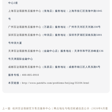
中心2座
广西壮族自治区河池市金城江区金城江街道朝阳路百达翡丽售后服务中心（需提前预约）
上海百达翡丽售后服务中心
（淮海店）服务地址：上海市徐汇区淮海中路1045
广西壮族自治区贺州市八步区城东街道灵峰南路百达翡丽售后服务中心（需提前预约）
广西壮族自治区来宾市兴宾区桂中大道百达翡丽售后服务中心（需提前预约）
号
广西壮族自治区柳州市城中区中山中路百达翡丽售后服务中心（需提前预约）
广州百达翡丽售后服务中心
（万菱店）服务地址：广州市天河区天河路230号
广西壮族自治区钦州市钦南区金海湾东大街百达翡丽售后服务中心（需提前预约）
深圳百达翡丽售后服务中心
（华润店）服务地址：深圳市罗湖区深南东路5001
广西壮族自治区梧州市万秀区龙湖镇高旺路百达翡丽售后服务中心（需提前预约）
号华润大厦
广西壮族自治区玉林市玉州区金玉路百达翡丽售后服务中心（需提前预约）
天津百达翡丽售后服务中心
（金融中心店）服务地址：天津市和平区赤峰道136
海南省儋州市儋州市那大镇兰洋北路百达翡丽售后服务中心（需提前预约）
号天津国际金融中心
海南省东方市八所镇解放西路百达翡丽售后服务中心（需提前预约）
成都百达翡丽售后服务中心
（东原店）服务地址：成都市锦江区人民东路6号
海南省琼海市嘉积镇东风路百达翡丽售后服务中心（需提前预约）
海南省三沙市西沙区西沙群岛永兴岛北京路百达翡丽售后服务中心（需提前预约）
服务专线：
400-805-0910
海南省三亚市吉阳区迎宾路百达翡丽售后服务中心（需提前预约）
本页链接：
http://www.patekfw.com/problems/beijing/35104.html
海南省万宁市万城镇解放路百达翡丽售后服务中心（需提前预约）
海南省文昌市文城镇教育东路百达翡丽售后服务中心（需提前预约）
海南省五指山市通什镇三月三大道百达翡丽售后服务中心（需提前预约）
上一篇:
杭州百达翡丽官方售后服务中心｜网点地址与电话权威信息公示（2026年6月最
香港特别行政区尖沙咀区油尖旺区广东道百达翡丽售后服务中心（需提前预约）