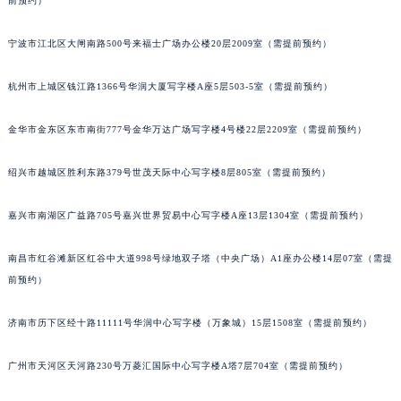
前预约）
苏州市苏州工业园区星港街199号苏州中心办公楼C座22层08室（需提前预约）
武汉市江汉区解放大道686号世界贸易大厦38层09室（需提前预约）
宁波市江北区大闸南路500号来福士广场办公楼20层2009室（需提前预约）
南宁市青秀区金湖路59号地王大厦12楼1224室（需提前预约）
杭州市上城区钱江路1366号华润大厦写字楼A座5层503-5室（需提前预约）
合肥市蜀山区潜山路111号万象城华润大厦B座12楼03室（需提前预约）
泉州市丰泽区宝洲路729号浦西万达中心写字楼A座7楼709室（需提前预约）
金华市金东区东市南街777号金华万达广场写字楼4号楼22层2209室（需提前预约）
青岛市南区山东路6号华润大厦B座22层04室（需提前预约）
烟台市芝罘区胜利路139号万达金融中心A座907室（需提前预约）
绍兴市越城区胜利东路379号世茂天际中心写字楼8层805室（需提前预约）
长春市朝阳区西安大路727号中银大厦A座(旺进大厦)18层09室（需提前预约）
嘉兴市南湖区广益路705号嘉兴世界贸易中心写字楼A座13层1304室（需提前预约）
贵阳市南明区都司高架桥路33号亨特国际金融中心14楼14D（需提前预约）
昆明市盘龙区北京路928号同德昆明广场写字楼10层06室（需提前预约）
南昌市红谷滩新区红谷中大道998号绿地双子塔（中央广场）A1座办公楼14层07室（需提
石家庄市长安区中山东路39号勒泰中心写字楼B座13层07室（需提前预约）
前预约）
西安市碑林区南关正街88号华侨城长安国际中心E座6楼10室（需提前预约）
海口市龙华区金贸东路5号海口华润大厦B座17层1707室（需提前预约）
济南市历下区经十路11111号华润中心写字楼（万象城）15层1508室（需提前预约）
唐山市路南区新华东道100号万达广场写字楼A座10层1002室（需提前预约）
广州市天河区天河路230号万菱汇国际中心写字楼A塔7层704室（需提前预约）
台州市椒江区东海大道1800号腾达中心东1幢20楼2002室（需提前预约）
内蒙古自治区呼和浩特市玉泉区大学西街70号华润万象城写字楼（鄂尔多斯大厦）23层2326室（需提前预约）