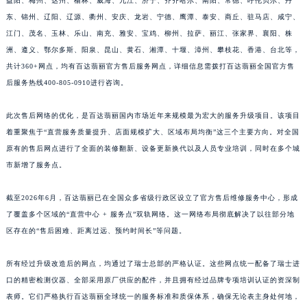
益阳、梅州、达州、榆林、威海、九江、济宁、齐齐哈尔、南阳、常德、呼伦贝尔、丹
福建省莆田市城厢区霞林街道荔华东大道百达翡丽售后服务中心（需提前预约）
东、锦州、辽阳、辽源、衢州、安庆、龙岩、宁德、鹰潭、泰安、商丘、驻马店、咸宁、
福建省三明市三元区东乾二路百达翡丽售后服务中心（需提前预约）
江门、茂名、玉林、乐山、南充、雅安、宝鸡、柳州、拉萨、丽江、张家界、襄阳、株
洲、遵义、鄂尔多斯、阳泉、昆山、黄石、湘潭、十堰、漳州、攀枝花、香港、台北等，
福建省漳州市龙文区步港路百达翡丽售后服务中心（需提前预约）
共计360+网点，均有百达翡丽官方售后服务网点，详细信息需拨打百达翡丽全国官方售
江苏省常州市新北区龙锦路1590号现代传媒中心5号楼10层1008室百达翡丽售后服务中心（需提前预约）
后服务热线400-805-0910进行咨询。
江苏省淮安市清江浦区淮海北路百达翡丽售后服务中心（需提前预约）
江苏省连云港市海州区通灌北路百达翡丽售后服务中心（需提前预约）
此次售后网络的优化，是百达翡丽国内市场近年来规模最为宏大的服务升级项目。该项目
江苏省南京市秦淮区中山南路1号南京中心22层22-C1-C3室百达翡丽售后服务中心（需提前预约）
着重聚焦于“直营服务质量提升、店面规模扩大、区域布局均衡”这三个主要方向。对全国
江苏省宿迁市宿城区西湖路百达翡丽售后服务中心（需提前预约）
原有的售后网点进行了全面的装修翻新、设备更新换代以及人员专业培训，同时在多个城
市新增了服务点。
江苏省泰州市海陵区永定东路399号置地商务中心东塔（华润万象城）17层1706室百达翡丽售后服务中心（需提前预约）
江苏省徐州市鼓楼区淮海东路29号苏宁广场IFC国际金融中心35层3508室百达翡丽售后服务中心（需提前预约）
截至2026年6月，百达翡丽已在全国众多省级行政区设立了官方售后维修服务中心，形成
江苏省盐城市盐都区世纪大道5号盐城金融城写字楼1号楼16层1604室百达翡丽售后服务中心（需提前预约）
了覆盖多个区域的“直营中心 + 服务点”双轨网络。这一网络布局彻底解决了以往部分地
江苏省扬州市邗江区国展路29号星耀天地写字楼1号楼18层1803室百达翡丽售后服务中心（需提前预约）
区存在的“售后困难、距离过远、预约时间长”等问题。
江苏省镇江市京口区中山东路百达翡丽售后服务中心（需提前预约）
江西省抚州市临川区赣东大道百达翡丽售后服务中心（需提前预约）
所有经过升级改造后的网点，均通过了瑞士总部的严格认证。这些网点统一配备了瑞士进
口的精密检测仪器、全部采用原厂供应的配件，并且拥有经过品牌专项培训认证的资深制
江西省赣州市章贡区文清路百达翡丽售后服务中心（需提前预约）
表师。它们严格执行百达翡丽全球统一的服务标准和质保体系，确保无论表主身处何地，
江西省吉安市吉州区井冈山大道百达翡丽售后服务中心（需提前预约）