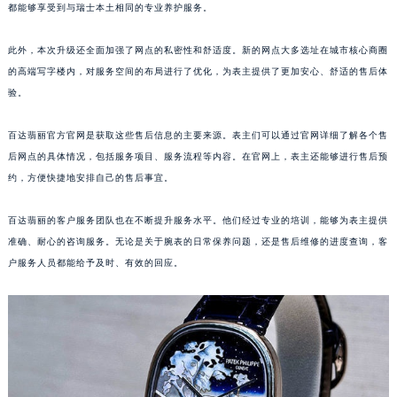
都能够享受到与瑞士本土相同的专业养护服务。
江西省景德镇市珠山区珠山中路百达翡丽售后服务中心（需提前预约）
江西省九江市浔阳区浔阳路百达翡丽售后服务中心（需提前预约）
此外，本次升级还全面加强了网点的私密性和舒适度。新的网点大多选址在城市核心商圈
江西省南昌市红谷滩新区红谷中大道998号绿地双子塔（中央广场）A1座办公楼14层1407室百达翡丽售后服务中心（需提前预约）
的高端写字楼内，对服务空间的布局进行了优化，为表主提供了更加安心、舒适的售后体
江西省萍乡市安源区萍安北大道与康庄路交叉口百达翡丽售后服务中心（需提前预约）
验。
江西省上饶市信州区滨江西路百达翡丽售后服务中心（需提前预约）
百达翡丽官方官网是获取这些售后信息的主要来源。表主们可以通过官网详细了解各个售
江西省新余市渝水区北湖西路百达翡丽售后服务中心（需提前预约）
后网点的具体情况，包括服务项目、服务流程等内容。在官网上，表主还能够进行售后预
江西省宜春市袁州区中山中路百达翡丽售后服务中心（需提前预约）
约，方便快捷地安排自己的售后事宜。
江西省鹰潭市月湖区胜利东路百达翡丽售后服务中心（需提前预约）
山东省德州市德城区东风中路百达翡丽售后服务中心（需提前预约）
百达翡丽的客户服务团队也在不断提升服务水平。他们经过专业的培训，能够为表主提供
山东省东营市东营区济南路百达翡丽售后服务中心（需提前预约）
准确、耐心的咨询服务。无论是关于腕表的日常保养问题，还是售后维修的进度查询，客
户服务人员都能给予及时、有效的回应。
山东省济南市历下区经十路11111号华润中心写字楼（万象城）15层1508室百达翡丽售后服务中心（需提前预约）
山东省济宁市任城区太白楼路百达翡丽售后服务中心（需提前预约）
山东省莱芜市文化南路8号银座商城名表维修一楼名表维修百达翡丽售后服务中心（需提前预约）
山东省临沂市兰山区解放路百达翡丽售后服务中心（需提前预约）
山东省日照市东港区烟台路百达翡丽售后服务中心（需提前预约）
山东省泰安市泰山区财源街道泰山大街百达翡丽售后服务中心（需提前预约）