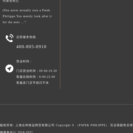
代保管而已
新疆维吾尔自治区可克达拉市幸福路百达翡丽售后服务中心（需提前预约）
(You never actually own a Patek
新疆维吾尔自治区克拉玛依市克拉玛依区友谊路百达翡丽售后服务中心（需提前预约）
Philippe.You merely look after it
新疆维吾尔自治区库车市库车市文化东路百达翡丽售后服务中心（需提前预约）
for the next ...”
新疆维吾尔自治区库尔勒市库尔勒市人民东路百达翡丽售后服务中心（需提前预约）

总部服务热线
新疆维吾尔自治区奎屯市团结西街百达翡丽售后服务中心（需提前预约）
400-805-0910
新疆维吾尔自治区昆玉市昆泉街百达翡丽售后服务中心（需提前预约）
新疆维吾尔自治区沙湾市三道河子镇世纪大道南路百达翡丽售后服务中心（需提前预约）
营业时间：
新疆维吾尔自治区石河子市北二路百达翡丽售后服务中心（需提前预约）

门店营业时间：09:00-19:30
新疆维吾尔自治区双河市光明路百达翡丽售后服务中心（需提前预约）
客服在线时间：8:00-22:00
新疆维吾尔自治区塔城市塔城地区闻琴路百达翡丽售后服务中心（需提前预约）
客服及门店节假日不休
新疆维吾尔自治区铁门关市兴疆路百达翡丽售后服务中心（需提前预约）
新疆维吾尔自治区图木舒克市图木舒克市中兴街百达翡丽售后服务中心（需提前预约）
新疆维吾尔自治区吐鲁番市高昌区文化中路文化中路百达翡丽售后服务中心（需提前预约）
新疆维吾尔自治区乌苏市乌鲁木齐北路百达翡丽售后服务中心（需提前预约）
新疆维吾尔自治区五家渠市长征西街百达翡丽售后服务中心（需提前预约）
版权所有: 上海合和致远商贸有限公司 Copyright © （PATEK PHILIPPE）
百达翡丽售后维
新疆维吾尔自治区新星市东风路百达翡丽售后服务中心（需提前预约）
修服务中心
2018-2032