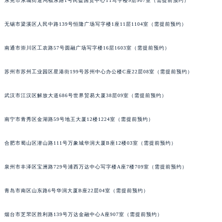
东莞市东城街道鸿福东路1号民盈国贸中心T1写字楼9层907室（需提前预约）
辽宁省铁岭市银州区南马路百达翡丽售后服务中心（需提前预约）
辽宁省营口市站前区市府路与渤海大街交叉口百达翡丽售后服务中心（需提前预约）
无锡市梁溪区人民中路139号恒隆广场写字楼1座11层1104室（需提前预约）
辽宁省沈阳市沈河区中街路137号亨得利名表维修授权店1楼百达翡丽售后服务中心（需提前预约）
南通市崇川区工农路57号圆融广场写字楼16层1603室（需提前预约）
辽宁省沈阳市沈河区中街路83号亨得利名表维修授权店1楼百达翡丽售后服务中心（需提前预约）
北京市朝阳区建国门外大街甲6号华熙国际中心D座11层1102室百达翡丽售后服务中心（北京总部）（需提前预约）
苏州市苏州工业园区星港街199号苏州中心办公楼C座22层08室（需提前预约）
北京市东城区东长安街1号王府井东方广场W3座6层602室百达翡丽售后服务中心（需提前预约）
河北省保定市竞秀区朝阳北大街北国先天下百达翡丽售后服务中心（需提前预约）
武汉市江汉区解放大道686号世界贸易大厦38层09室（需提前预约）
内蒙古自治区阿拉善盟市左旗土尔扈特大街百达翡丽售后服务中心（需提前预约）
南宁市青秀区金湖路59号地王大厦12楼1224室（需提前预约）
内蒙古自治区巴彦淖尔市临河区新华街百达翡丽售后服务中心（需提前预约）
内蒙古自治区包头市青山区幸福路甲3号王府井百货名表维修百达翡丽售后服务中心（需提前预约）
合肥市蜀山区潜山路111号万象城华润大厦B座12楼03室（需提前预约）
内蒙古自治区赤峰市红山区哈达街百达翡丽售后服务中心（需提前预约）
内蒙古自治区鄂尔多斯市东胜区伊金霍洛街百达翡丽售后服务中心（需提前预约）
泉州市丰泽区宝洲路729号浦西万达中心写字楼A座7楼709室（需提前预约）
内蒙古自治区呼伦贝尔市海拉尔区中央街百达翡丽售后服务中心（需提前预约）
内蒙古自治区通辽市科尔沁区明仁大街百达翡丽售后服务中心（需提前预约）
青岛市南区山东路6号华润大厦B座22层04室（需提前预约）
内蒙古自治区乌海市海勃湾区人民南路百达翡丽售后服务中心（需提前预约）
烟台市芝罘区胜利路139号万达金融中心A座907室（需提前预约）
内蒙古自治区乌兰察布市集宁区恩和大街百达翡丽售后服务中心（需提前预约）