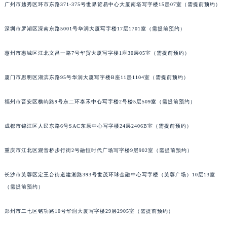
广州市越秀区环市东路371-375号世界贸易中心大厦南塔写字楼15层07室（需提前预约）
甘肃省兰州市七里河区西津西路16号兰州中心写字楼21层2102室（需提前预约）
重庆市解放碑渝中区民权路28号英利国际金融中心写字楼20层01室（需提前预约）
深圳市罗湖区深南东路5001号华润大厦写字楼17层1701室（需提前预约）
黑龙江省大庆市萨尔图区会战大街百达翡丽售后服务中心（需提前预约）
黑龙江省鹤岗市向阳区红军路百达翡丽售后服务中心（需提前预约）
惠州市惠城区江北文昌一路7号华贸大厦写字楼1座30层05室（需提前预约）
黑龙江省黑河市爱辉区中央街百达翡丽售后服务中心（需提前预约）
厦门市思明区湖滨东路95号华润大厦写字楼B座11层1104室（需提前预约）
黑龙江省鸡西市鸡冠区红军路百达翡丽售后服务中心（需提前预约）
黑龙江省佳木斯市向阳区长安路百达翡丽售后服务中心（需提前预约）
福州市晋安区横屿路9号东二环泰禾中心写字楼2号楼5层509室（需提前预约）
黑龙江省牡丹江市东安区太平路百达翡丽售后服务中心（需提前预约）
黑龙江省七台河市桃山区大同街百达翡丽售后服务中心（需提前预约）
成都市锦江区人民东路6号SAC东原中心写字楼24层2406B室（需提前预约）
黑龙江省齐齐哈尔市龙沙区龙华路百达翡丽售后服务中心（需提前预约）
重庆市江北区观音桥步行街2号融恒时代广场写字楼9层902室（需提前预约）
黑龙江省双鸭山市尖山区新兴大街百达翡丽售后服务中心（需提前预约）
黑龙江省绥化市北林区新华街与康庄路交叉口百达翡丽售后服务中心（需提前预约）
长沙市芙蓉区定王台街道建湘路393号世茂环球金融中心写字楼（芙蓉广场）10层13室
黑龙江省伊春市伊美区通河路百达翡丽售后服务中心（需提前预约）
（需提前预约）
吉林省白城市洮北区明仁南街百达翡丽售后服务中心（需提前预约）
吉林省白山市浑江区浑江大街百达翡丽售后服务中心（需提前预约）
郑州市二七区铭功路10号华润大厦写字楼29层2905室（需提前预约）
吉林省吉林市船营区河南街百达翡丽售后服务中心（需提前预约）