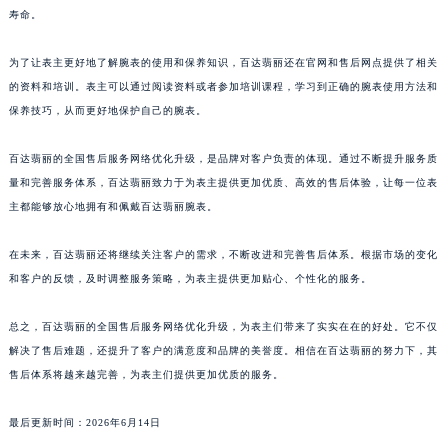
寿命。
澳门特别行政区风顺堂区南湾大马路百达翡丽售后服务中心（需提前预约）
澳门特别行政区花地玛堂区关闸广场百达翡丽售后服务中心（需提前预约）
为了让表主更好地了解腕表的使用和保养知识，百达翡丽还在官网和售后网点提供了相关
澳门特别行政区花王堂区大三巴商圈百达翡丽售后服务中心（需提前预约）
的资料和培训。表主可以通过阅读资料或者参加培训课程，学习到正确的腕表使用方法和
澳门特别行政区嘉模堂区官也街百达翡丽售后服务中心（需提前预约）
保养技巧，从而更好地保护自己的腕表。
澳门省路氹城市金光大道百达翡丽售后服务中心（需提前预约）
百达翡丽的全国售后服务网络优化升级，是品牌对客户负责的体现。通过不断提升服务质
澳门特别行政区望德堂区塔石广场百达翡丽售后服务中心（需提前预约）
量和完善服务体系，百达翡丽致力于为表主提供更加优质、高效的售后体验，让每一位表
福建省福州市鼓楼区五四路128-1号恒力城写字楼15层03室百达翡丽售后服务中心（需提前预约）
主都能够放心地拥有和佩戴百达翡丽腕表。
福建省厦门市思明区湖滨东路95号万象城华润大厦B座11层1104室百达翡丽售后服务中心（需提前预约）
广东省潮州市潮安区新风路与潮汕路交汇处百达翡丽售后服务中心（需提前预约）
在未来，百达翡丽还将继续关注客户的需求，不断改进和完善售后体系。根据市场的变化
广东省广州市天河区天河路230号万菱汇国际中心A塔7层704室百达翡丽售后服务中心（需提前预约）
和客户的反馈，及时调整服务策略，为表主提供更加贴心、个性化的服务。
广东省广州市越秀区环市东路371-375号世界贸易中心大厦南塔15层1507室百达翡丽售后服务中心（需提前预约）
总之，百达翡丽的全国售后服务网络优化升级，为表主们带来了实实在在的好处。它不仅
广东省河源市源城区越王大道百达翡丽售后服务中心（需提前预约）
解决了售后难题，还提升了客户的满意度和品牌的美誉度。相信在百达翡丽的努力下，其
广东省惠州市惠城区江北文昌一路7号华贸大厦1座30层3005室百达翡丽售后服务中心（需提前预约）
售后体系将越来越完善，为表主们提供更加优质的服务。
广东省江门市蓬江区广场西路百达翡丽售后服务中心（需提前预约）
广东省揭阳市榕城进贤门步行街百达翡丽售后服务中心（需提前预约）
最后更新时间：2026年6月14日
广东省茂名市电白区水东街道迎宾大道百达翡丽售后服务中心（需提前预约）