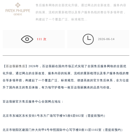
售后服务网络的全面优化升级。通过网点的全新改造、服务内容
徐州市鼓楼区淮海东路29号苏宁广场IFC国际金融中心写字楼35层3508室（需提前预约）
的拓展、流程的重新梳理以及客户服务热线的整合等多项举措，
扬州市邗江区国展路29号星耀天地写字楼1号楼18层1803室（需提前预约）
构建起了一个覆盖广泛、标准规范…
盐城市盐都区世纪大道5号盐城金融城写字楼1号楼16层1604室（需提前预约）
泰州市海陵区永定东路399号置地商务中心东塔写字楼（华润万象城）17层1706室（需提前预约）

宁波市江北区大闸南路500号来福士广场办公楼20层2009室（需提前预约）
111 次
2026-06-14
杭州市上城区钱江路1366号华润大厦写字楼A座5层503-5室（需提前预约）
金华市金东区东市南街777号金华万达广场写字楼4号楼22层2209室（需提前预约）
绍兴市越城区胜利东路379号世茂天际中心写字楼8层805室（需提前预约）
【
百达翡丽售后
】2026年，百达翡丽在国内市场正式实现了全国售后服务网络的全面优
嘉兴市南湖区广益路705号嘉兴世界贸易中心写字楼A座13层1304室（需提前预约）
化升级。通过网点的全新改造、服务内容的拓展、流程的重新梳理以及客户服务热线的整
南昌市红谷滩新区红谷中大道998号绿地双子塔（中央广场）A1座办公楼14层07室（需提前预约）
合等多项举措，构建起了一个覆盖广泛、标准规范、便捷高效的官方售后体系，全方位提
升了国内表主的售后体验，有力地守护着每一枚百达翡丽腕表的品质与价值。
济南市历下区经十路11111号华润中心写字楼（万象城）15层1508室（需提前预约）
广州市天河区天河路230号万菱汇国际中心写字楼A塔7层704室（需提前预约）
百达翡丽官方售后服务中心全国网点地址：
广州市越秀区环市东路371-375号世界贸易中心大厦南塔写字楼15层07室（需提前预约）
深圳市罗湖区深南东路5001号华润大厦写字楼17层1701室（需提前预约）
北京市东城区东长安街1号东方广场写字楼W3座6层602室（需提前预约）
惠州市惠城区江北文昌一路7号华贸大厦写字楼1座30层05室（需提前预约）
厦门市思明区湖滨东路95号华润大厦写字楼B座11层1104室（需提前预约）
北京市朝阳区建国门外大街甲6号华熙国际中心写字楼D座11层1102室（需提前预约）