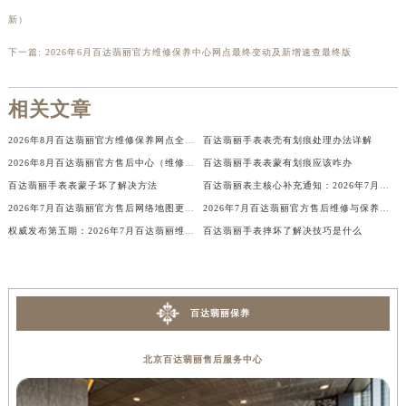
香港特别行政区金钟区中西区金钟道百达翡丽售后服务中心（需提前预约）
新）
香港特别行政区九龙区油尖旺区弥敦道百达翡丽售后服务中心（需提前预约）
下一篇:
2026年6月百达翡丽官方维修保养中心网点最终变动及新增速查最终版
香港特别行政区铜锣湾区湾仔区轩尼诗道百达翡丽售后服务中心（需提前预约）
河南省安阳市文峰区解放大道百达翡丽售后服务中心（需提前预约）
相关文章
河南省鹤壁市淇滨区九州路百达翡丽售后服务中心（需提前预约）
2026年8月百达翡丽官方维修保养网点全面更新补充说明文本（搬迁新增店铺）
百达翡丽手表表壳有划痕处理办法详解
河南省济源市沁园街道济水大道百达翡丽售后服务中心（需提前预约）
2026年8月百达翡丽官方售后中心（维修保养）网点迁移及新设补充最终确认表文件
百达翡丽手表表蒙有划痕应该咋办
河南省焦作市解放区解放路百达翡丽售后服务中心（需提前预约）
百达翡丽手表表蒙子坏了解决方法
百达翡丽表主核心补充通知：2026年7月售后网点变动（迁址+新设）
河南省开封市鼓楼区中山路百达翡丽售后服务中心（需提前预约）
2026年7月百达翡丽官方售后网络地图更新（迁址+新增）
2026年7月百达翡丽官方售后维修与保养综合服务中心迁址最终确认版
河南省洛阳市西工区中州中路与解放路交叉口百达翡丽售后服务中心（需提前预约）
权威发布第五期：2026年7月百达翡丽维修保养中心迁址与新增
百达翡丽手表摔坏了解决技巧是什么
河南省漯河市源汇区交通路百达翡丽售后服务中心（需提前预约）
河南省南阳市宛城区范蠡东路与南都路交叉口百达翡丽售后服务中心（需提前预约）
河南省平顶山市卫东区建设路百达翡丽售后服务中心（需提前预约）
百达翡丽保养
河南省濮阳市大华龙区开州路绿城路交叉口百达翡丽售后服务中心（需提前预约）
河南省三门峡市湖滨区和平路百达翡丽售后服务中心（需提前预约）
北京百达翡丽售后服务中心
河南省商丘市梁园区神火大道百达翡丽售后服务中心（需提前预约）
河南省新乡市红旗区人民路百达翡丽售后服务中心（需提前预约）