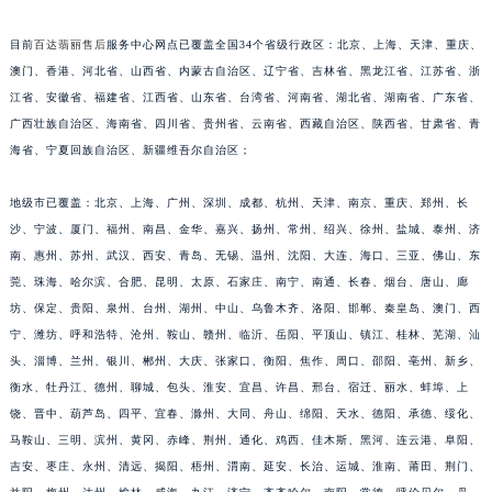
安徽省亳州市谯城区魏武大道百达翡丽售后服务中心（需提前预约）
目前
百达翡丽售后
服务中心网点已覆盖全国34个省级行政区：北京、上海、天津、重庆、
安徽省池州市贵池区长江路百达翡丽售后服务中心（需提前预约）
澳门、香港、河北省、山西省、内蒙古自治区、辽宁省、吉林省、黑龙江省、江苏省、浙
安徽省滁州市琅琊区南谯北路百达翡丽售后服务中心（需提前预约）
江省、安徽省、福建省、江西省、山东省、台湾省、河南省、湖北省、湖南省、广东省、
安徽省阜阳市颍州区颍州北路百达翡丽售后服务中心（需提前预约）
广西壮族自治区、海南省、四川省、贵州省、云南省、西藏自治区、陕西省、甘肃省、青
安徽省淮北市相山区淮海路百达翡丽售后服务中心（需提前预约）
海省、宁夏回族自治区、新疆维吾尔自治区；
安徽省淮南市田家庵区国庆中路百达翡丽售后服务中心（需提前预约）
地级市已覆盖：北京、上海、广州、深圳、成都、杭州、天津、南京、重庆、郑州、长
安徽省黄山市屯溪区黄山西路百达翡丽售后服务中心（需提前预约）
沙、宁波、厦门、福州、南昌、金华、嘉兴、扬州、常州、绍兴、徐州、盐城、泰州、济
安徽省六安市金安区解放中路百达翡丽售后服务中心（需提前预约）
南、惠州、苏州、武汉、西安、青岛、无锡、温州、沈阳、大连、海口、三亚、佛山、东
安徽省马鞍山市雨山区湖南西路百达翡丽售后服务中心（需提前预约）
莞、珠海、哈尔滨、合肥、昆明、太原、石家庄、南宁、南通、长春、烟台、唐山、廊
安徽省宿州市埇桥区人民中路百达翡丽售后服务中心（需提前预约）
坊、保定、贵阳、泉州、台州、湖州、中山、乌鲁木齐、洛阳、邯郸、秦皇岛、澳门、西
安徽省铜陵市铜官区石城大道百达翡丽售后服务中心（需提前预约）
宁、潍坊、呼和浩特、沧州、鞍山、赣州、临沂、岳阳、平顶山、镇江、桂林、芜湖、汕
安徽省芜湖市镜湖区中山路步行街百达翡丽售后服务中心（需提前预约）
头、淄博、兰州、银川、郴州、大庆、张家口、衡阳、焦作、周口、邵阳、亳州、新乡、
衡水、牡丹江、德州、聊城、包头、淮安、宜昌、许昌、邢台、宿迁、丽水、蚌埠、上
安徽省宣城市宣州区叠嶂西路百达翡丽售后服务中心（需提前预约）
饶、晋中、葫芦岛、四平、宜春、滁州、大同、舟山、绵阳、天水、德阳、承德、绥化、
福建省龙岩市新罗区九一南路百达翡丽售后服务中心（需提前预约）
马鞍山、三明、滨州、黄冈、赤峰、荆州、通化、鸡西、佳木斯、黑河、连云港、阜阳、
福建省南平市建阳区人民西路百达翡丽售后服务中心（需提前预约）
吉安、枣庄、永州、清远、揭阳、梧州、渭南、延安、长治、运城、淮南、莆田、荆门、
福建省宁德市蕉城区天湖东路百达翡丽售后服务中心（需提前预约）