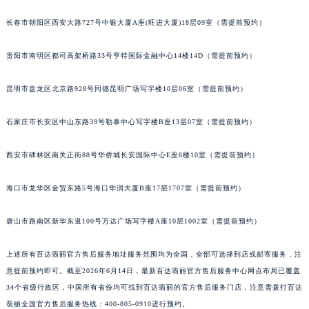
内蒙古自治区锡林郭勒盟市锡林浩特市光明街与额尔敦路交叉口百达翡丽售后服务中心（需提前预约）
长春市朝阳区西安大路727号中银大厦A座(旺进大厦)18层09室（需提前预约）
内蒙古自治区兴安盟市乌兰浩特市兴安大街百达翡丽售后服务中心（需提前预约）
山西省大同市平城区迎宾街百达翡丽售后服务中心（需提前预约）
贵阳市南明区都司高架桥路33号亨特国际金融中心14楼14D（需提前预约）
山西省晋城市城区黄华街百达翡丽售后服务中心（需提前预约）
昆明市盘龙区北京路928号同德昆明广场写字楼10层06室（需提前预约）
山西省晋中市榆次区顺城街百达翡丽售后服务中心（需提前预约）
山西省临汾市尧都区解放路百达翡丽售后服务中心（需提前预约）
石家庄市长安区中山东路39号勒泰中心写字楼B座13层07室（需提前预约）
山西省吕梁市离石区永宁中路与建设街交叉口百达翡丽售后服务中心（需提前预约）
山西省朔州市朔城区怡西路与鄯阳西街交汇处百达翡丽售后服务中心（需提前预约）
西安市碑林区南关正街88号华侨城长安国际中心E座6楼10室（需提前预约）
山西省忻州市忻府区和平东街与七一南路交叉口百达翡丽售后服务中心（需提前预约）
山西省阳泉市郊区平阳东街与新城大道交叉口百达翡丽售后服务中心（需提前预约）
海口市龙华区金贸东路5号海口华润大厦B座17层1707室（需提前预约）
山西省运城市盐湖区河东街百达翡丽售后服务中心（需提前预约）
唐山市路南区新华东道100号万达广场写字楼A座10层1002室（需提前预约）
山西省长治市潞州区英雄中路百达翡丽售后服务中心（需提前预约）
山西省太原市迎泽区迎泽街道解放路15号亨得利名表维修授权店3楼百达翡丽售后服务中心（需提前预约）
上述所有百达翡丽官方售后服务地址服务范围均为全国，全部可选择到店或邮寄服务，注
天津市和平区赤峰道136号天津国际金融中心26层2603室百达翡丽售后服务中心（需提前预约）
意提前预约即可。截至2026年6月14日，最新百达翡丽官方售后服务中心网点布局已覆盖
安徽省安庆市迎江区人民路百达翡丽售后服务中心（需提前预约）
34个省级行政区，中国所有省份均可找到百达翡丽的官方售后服务门店，注意需拨打百达
安徽省蚌埠市蚌山区淮河路百达翡丽售后服务中心（需提前预约）
翡丽全国官方售后服务热线：400-805-0910进行预约。