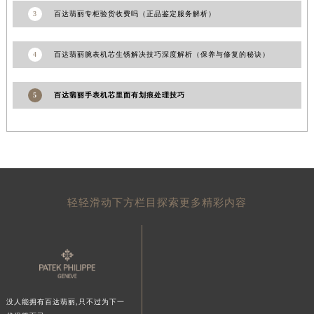
陕西省榆林市榆阳区长兴路百达翡丽售后服务中心（需提前预约）
3
百达翡丽专柜验货收费吗（正品鉴定服务解析）
新疆维吾尔自治区阿克苏市东大街百达翡丽售后服务中心（需提前预约）
新疆维吾尔自治区阿拉尔市胜利大道百达翡丽售后服务中心（需提前预约）
4
百达翡丽腕表机芯生锈解决技巧深度解析（保养与修复的秘诀）
新疆维吾尔自治区阿拉山口市友好路百达翡丽售后服务中心（需提前预约）
新疆维吾尔自治区阿勒泰市解放路百达翡丽售后服务中心（需提前预约）
5
百达翡丽手表机芯里面有划痕处理技巧
新疆维吾尔自治区阿图什市光明路百达翡丽售后服务中心（需提前预约）
新疆维吾尔自治区白杨市军垦路百达翡丽售后服务中心（需提前预约）
新疆维吾尔自治区北屯市团结路百达翡丽售后服务中心（需提前预约）
新疆维吾尔自治区博乐市博乐市北京路百达翡丽售后服务中心（需提前预约）
新疆维吾尔自治区昌吉市延安北路百达翡丽售后服务中心（需提前预约）
轻轻滑动下方栏目探索更多精彩内容
新疆维吾尔自治区阜康市博峰路百达翡丽售后服务中心（需提前预约）
新疆维吾尔自治区哈密市伊州区建国北路百达翡丽售后服务中心（需提前预约）
新疆维吾尔自治区和田市和田市北京西路百达翡丽售后服务中心（需提前预约）
新疆维吾尔自治区胡杨河市胡杨河市胡杨路百达翡丽售后服务中心（需提前预约）
新疆维吾尔自治区霍尔果斯市亚欧北路百达翡丽售后服务中心（需提前预约）
没人能拥有百达翡丽,只不过为下一
新疆维吾尔自治区喀什市解放北路百达翡丽售后服务中心（需提前预约）