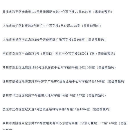
福州市鼓楼区五四路128-1号恒力城写字楼15层03室（需提前预约）
天津市和平区赤峰道136号天津国际金融中心写字楼26层2603室（需提前预约）
成都市锦江区人民东路6号SAC东原中心写字楼24层2406B室（需提前预约）
重庆市江北区观音桥步行街2号融恒时代广场写字楼9层902室（需提前预约）
上海市徐汇区虹桥路3号港汇中心写字楼2座37层3705室（需提前预约）
长沙市芙蓉区定王台街道建湘路393号世茂环球金融中心写字楼（芙蓉广场）10层13室（需提前预约）
郑州市二七区铭功路10号华润大厦写字楼29层2905室（需提前预约）
上海市黄浦区南京东路299号宏伊国际广场写字楼8层806室（需提前预约）
太原市迎泽区解放路15号亨得利名表服务中心（品牌授权店）3层整层（需提前预约）
南京市秦淮区中山南路1号（新街口）南京中心写字楼22层C1-1室（需提前预约）
沈阳市沈河区中街路137号亨得利名表服务中心（品牌授权店）1层整层（需提前预约）
沈阳市沈河区中街路83号亨得利名表服务中心（品牌授权店）1层整层（需提前预约）
常州市新北区龙锦路1590号现代传媒中心写字楼5号楼10层1008室（需提前预约）
乌鲁木齐市天山区红山路26号时代广场（CCMALL）C座17层17-B（需提前预约）
温州市鹿城区锦绣路1067号置信广场10层1015室（需提前预约）
徐州市鼓楼区淮海东路29号苏宁广场IFC国际金融中心写字楼35层3508室（需提前预约）
哈尔滨市道里区友谊西路600号富力中心T2座写字楼29层03室（需提前预约）
大连市中山区人民路15号国际金融大厦7层G室（需提前预约）
扬州市邗江区国展路29号星耀天地写字楼1号楼18层1803室（需提前预约）
佛山市禅城区季华五路57号万科金融中心C座12层1205室（需提前预约）
盐城市盐都区世纪大道5号盐城金融城写字楼1号楼16层1604室（需提前预约）
东莞市东城街道鸿福东路1号民盈国贸中心T1写字楼9层907室（需提前预约）
无锡市梁溪区人民中路139号恒隆广场写字楼1座11层1104室（需提前预约）
泰州市海陵区永定东路399号置地商务中心东塔写字楼（华润万象城）17层1706室（需提
南通市崇川区工农路57号圆融广场写字楼16层1603室（需提前预约）