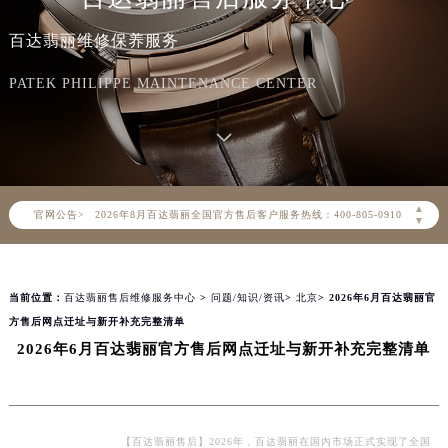
百达翡丽维修保养服务
PATEK PHILIPPE MAINTENANCE CENTER
2026年8月百达翡丽中国区售后服务网络优化升级公告
2026年8月百达翡丽全国官方售后客户服务热线：400-805-0910
▲
官网公告>
百达翡丽官方全国统一服务热线400-805-0910，服务覆盖中国大陆、香港、澳门、台湾全部区域（非大陆需加拨“+86”）
▼
2026年8月百达翡丽售后服务中心最新网点地址：
北京市朝阳区建国门外大街甲6号华熙国际中心写字楼D座11层1102室（北京总部）（需提前预约）
当前位置：
百达翡丽售后维修服务中心
>
问题/知识/资讯
>
北京
> 2026年6月百达翡丽官
北京市东城区东长安街1号东方广场写字楼W3座6层602室（需提前预约）
方售后网点迁址与新开补充完整清单
天津市和平区赤峰道136号天津国际金融中心写字楼26层2603室（需提前预约）
2026年6月百达翡丽官方售后网点迁址与新开补充完整清单
上海市徐汇区虹桥路3号港汇中心写字楼2座37层3705室（需提前预约）
上海市黄浦区南京东路299号宏伊国际广场写字楼8层806室（需提前预约）
南京市秦淮区中山南路1号（新街口）南京中心写字楼22层C1-1室（需提前预约）
常州市新北区龙锦路1590号现代传媒中心写字楼5号楼10层1008室（需提前预约）
【百达翡丽售后】2026年，百达翡丽在国内市场正式实现了全国