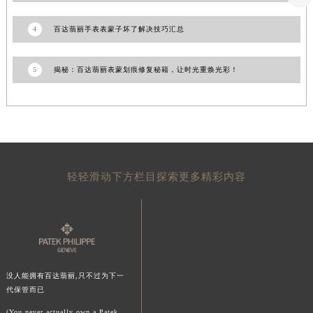
山东省威海市环翠区新威海路89号振华商厦一楼名表维修百达翡丽售后服务中心（需提前预约）
4
百达翡丽手表表蒙子坏了解决技巧汇总
山东省潍坊市奎文区东风东街百达翡丽售后服务中心（需提前预约）
山东省枣庄市滕州市北辛路与善国路交叉口百达翡丽售后服务中心（需提前预约）
5
揭秘：百达翡丽表蒙划痕修复秘籍，让时光重焕光彩！
山东省淄博市张店区金晶大道百达翡丽售后服务中心（需提前预约）
上海市黄浦区南京东路299号宏伊国际广场写字楼8层806室百达翡丽售后服务中心（需提前预约）
上海市徐汇区虹桥路3号港汇中心2座37层3705室百达翡丽售后服务中心（需提前预约）
浙江省杭州市上城区钱江路1366号华润大厦A座5层503-5室百达翡丽售后服务中心（需提前预约）
浙江省湖州市吴兴区劳动路百达翡丽售后服务中心（需提前预约）
浙江省嘉兴市南湖区广益路705号嘉兴世界贸易中心A座13层1304室百达翡丽售后服务中心（需提前预约）
轻轻滑动下方栏目探索更多精彩内容
浙江省金华市金东区东市南街777号金华万达广场4号楼22楼2209室百达翡丽售后服务中心（需提前预约）
浙江省丽水市莲都区解放街百达翡丽售后服务中心（需提前预约）
浙江省宁波市江北区大闸南路500号来福士广场办公楼20层2009室百达翡丽售后服务中心（需提前预约）
浙江省衢州市柯城区上街百达翡丽售后服务中心（需提前预约）
浙江省绍兴市越城区胜利东路379号世茂天际中心写字楼8层805室百达翡丽售后服务中心（需提前预约）
没人能拥有百达翡丽,只不过为下一
浙江省舟山市定海区解放东路百达翡丽售后服务中心（需提前预约）
代保管而已
澳门特别行政区大堂区议事亭前地（新马路）百达翡丽售后服务中心（需提前预约）
(You never actually own a Patek