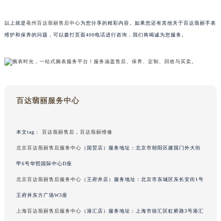
甘肃省兰州市七里河区西津西路16号兰州中心写字楼21层2102室（需提前预约）
以上就是
亳州百达翡丽售后中心
为您分享的精彩内容。如果您还有其他关于百达翡丽手表
重庆市解放碑渝中区民权路28号英利国际金融中心写字楼20层01室（需提前预约）
维护和保养的问题，可以拨打页面400电话进行咨询，我们将竭诚为您服务。
黑龙江省大庆市萨尔图区会战大街百达翡丽售后服务中心（需提前预约）
黑龙江省鹤岗市向阳区红军路百达翡丽售后服务中心（需提前预约）
黑龙江省黑河市爱辉区中央街百达翡丽售后服务中心（需提前预约）
黑龙江省鸡西市鸡冠区红军路百达翡丽售后服务中心（需提前预约）
黑龙江省佳木斯市向阳区长安路百达翡丽售后服务中心（需提前预约）
百达翡丽服务中心
黑龙江省牡丹江市东安区太平路百达翡丽售后服务中心（需提前预约）
黑龙江省七台河市桃山区大同街百达翡丽售后服务中心（需提前预约）
本文tag：
百达翡丽售后
，
百达翡丽维修
黑龙江省齐齐哈尔市龙沙区龙华路百达翡丽售后服务中心（需提前预约）
黑龙江省双鸭山市尖山区新兴大街百达翡丽售后服务中心（需提前预约）
北京百达翡丽售后服务中心
（国贸店）服务地址：北京市朝阳区建国门外大街
黑龙江省绥化市北林区新华街与康庄路交叉口百达翡丽售后服务中心（需提前预约）
甲6号华熙国际中心D座
黑龙江省伊春市伊美区通河路百达翡丽售后服务中心（需提前预约）
北京百达翡丽售后服务中心
（王府井店）服务地址：北京市东城区东长安街1号
吉林省白城市洮北区明仁南街百达翡丽售后服务中心（需提前预约）
王府井东方广场W3座
吉林省白山市浑江区浑江大街百达翡丽售后服务中心（需提前预约）
上海百达翡丽售后服务中心
（港汇店）服务地址：上海市徐汇区虹桥路3号港汇
吉林省吉林市船营区河南街百达翡丽售后服务中心（需提前预约）