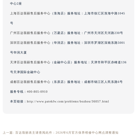
中心2座
吉林省辽源市龙山区人民大街百达翡丽售后服务中心（需提前预约）
上海百达翡丽售后服务中心
（淮海店）服务地址：上海市徐汇区淮海中路1045
吉林省梅河口市新华街道梅河大街百达翡丽售后服务中心（需提前预约）
吉林省四平市铁东区紫气大路与南九经街交汇处百达翡丽售后服务中心（需提前预约）
号
吉林省松原市宁江区五环大街百达翡丽售后服务中心（需提前预约）
广州百达翡丽售后服务中心
（万菱店）服务地址：广州市天河区天河路230号
吉林省通化市东昌区环通乡江南大街百达翡丽售后服务中心（需提前预约）
深圳百达翡丽售后服务中心
（华润店）服务地址：深圳市罗湖区深南东路5001
吉林省延边市延吉市解放路百达翡丽售后服务中心（需提前预约）
号华润大厦
辽宁省鞍山市铁东区站前街百达翡丽售后服务中心（需提前预约）
天津百达翡丽售后服务中心
（金融中心店）服务地址：天津市和平区赤峰道136
辽宁省本溪市平山区胜利路百达翡丽售后服务中心（需提前预约）
号天津国际金融中心
辽宁省朝阳市双塔区新华路百达翡丽售后服务中心（需提前预约）
成都百达翡丽售后服务中心
（东原店）服务地址：成都市锦江区人民东路6号
辽宁省丹东市振兴区七经街百达翡丽售后服务中心（需提前预约）
辽宁省抚顺市新抚区东一路百达翡丽售后服务中心（需提前预约）
服务专线：
400-805-0910
辽宁省阜新市海州区解放大街百达翡丽售后服务中心（需提前预约）
本页链接：
http://www.patekfw.com/problems/bozhou/36057.html
辽宁省葫芦岛市连山区中央路百达翡丽售后服务中心（需提前预约）
辽宁省锦州市古塔区中央大街百达翡丽售后服务中心（需提前预约）
辽宁省辽阳市白塔区新运大街百达翡丽售后服务中心（需提前预约）
上一篇:
百达翡丽表主请查阅此件：2026年6月官方保养维修中心网点调整通知
辽宁省盘锦市兴隆台区石油大街百达翡丽售后服务中心（需提前预约）