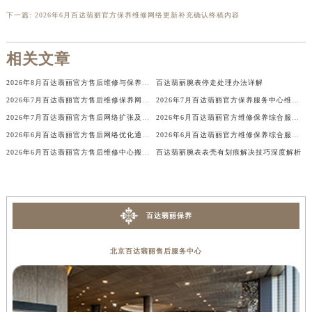
辽宁省铁岭市银州区南马路百达翡丽售后服务中心（需提前预约）
下一篇:
2026年6月百达翡丽官方保养维修网络更新补充确认终稿内容
辽宁省营口市站前区市府路与渤海大街交叉口百达翡丽售后服务中心（需提前预约）
辽宁省沈阳市沈河区中街路137号亨得利名表维修授权店1楼百达翡丽售后服务中心（需提前预约）
相关文章
辽宁省沈阳市沈河区中街路83号亨得利名表维修授权店1楼百达翡丽售后服务中心（需提前预约）
2026年8月百达翡丽官方售后维修与保养中心地址变动及新开业
百达翡丽腕表停走处理办法详解
北京市朝阳区建国门外大街甲6号华熙国际中心D座11层1102室百达翡丽售后服务中心（北京总部）（需提前预约）
2026年7月百达翡丽官方售后维修保养网络升级公告（迁址+新增）
2026年7月百达翡丽官方保养服务中心维修点搬迁及增设补充确认稿发布
北京市东城区东长安街1号王府井东方广场W3座6层602室百达翡丽售后服务中心（需提前预约）
2026年7月百达翡丽官方售后网络扩张及迁址补充公告
2026年6月百达翡丽官方维修保养综合服务站最新调整内容文本
河北省保定市竞秀区朝阳北大街北国先天下百达翡丽售后服务中心（需提前预约）
2026年6月百达翡丽官方售后网络优化通知（含搬迁与新建）
2026年6月百达翡丽官方维修保养综合服务站最新调整说明
内蒙古自治区阿拉善盟市左旗土尔扈特大街百达翡丽售后服务中心（需提前预约）
2026年6月百达翡丽官方售后维修中心搬迁及新设保养服务点通知全文
百达翡丽腕表表壳有划痕解决技巧深度解析
内蒙古自治区巴彦淖尔市临河区新华街百达翡丽售后服务中心（需提前预约）
内蒙古自治区包头市青山区幸福路甲3号王府井百货名表维修百达翡丽售后服务中心（需提前预约）
内蒙古自治区赤峰市红山区哈达街百达翡丽售后服务中心（需提前预约）
百达翡丽保养
内蒙古自治区鄂尔多斯市东胜区伊金霍洛街百达翡丽售后服务中心（需提前预约）
内蒙古自治区呼伦贝尔市海拉尔区中央街百达翡丽售后服务中心（需提前预约）
北京百达翡丽售后服务中心
内蒙古自治区通辽市科尔沁区明仁大街百达翡丽售后服务中心（需提前预约）
内蒙古自治区乌海市海勃湾区人民南路百达翡丽售后服务中心（需提前预约）
内蒙古自治区乌兰察布市集宁区恩和大街百达翡丽售后服务中心（需提前预约）