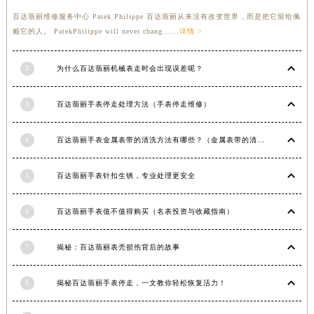
福建省莆田市城厢区霞林街道荔华东大道百达翡丽售后服务中心（需提前预约）
百达翡丽维修服务中心 Patek Philippe 百达翡丽从来没有改变世界，而是把它留给佩
戴它的人。 PatekPhilippe will never chang......
详情 >
福建省三明市三元区东乾二路百达翡丽售后服务中心（需提前预约）
福建省漳州市龙文区步港路百达翡丽售后服务中心（需提前预约）
2
为什么百达翡丽机械表走时会出现误差呢？
江苏省常州市新北区龙锦路1590号现代传媒中心5号楼10层1008室百达翡丽售后服务中心（需提前预约）
江苏省淮安市清江浦区淮海北路百达翡丽售后服务中心（需提前预约）
3
百达翡丽手表停走处理方法（手表停走维修）
江苏省连云港市海州区通灌北路百达翡丽售后服务中心（需提前预约）
江苏省南京市秦淮区中山南路1号南京中心22层22-C1-C3室百达翡丽售后服务中心（需提前预约）
4
百达翡丽手表金属表带的清洗方法有哪些？（金属表带的清洗）
江苏省宿迁市宿城区西湖路百达翡丽售后服务中心（需提前预约）
江苏省泰州市海陵区永定东路399号置地商务中心东塔（华润万象城）17层1706室百达翡丽售后服务中心（需提前预约）
5
百达翡丽手表针扣生锈，专业处理更安全
江苏省徐州市鼓楼区淮海东路29号苏宁广场IFC国际金融中心35层3508室百达翡丽售后服务中心（需提前预约）
江苏省盐城市盐都区世纪大道5号盐城金融城写字楼1号楼16层1604室百达翡丽售后服务中心（需提前预约）
6
百达翡丽手表值不值得购买（名表投资与收藏指南）
江苏省扬州市邗江区国展路29号星耀天地写字楼1号楼18层1803室百达翡丽售后服务中心（需提前预约）
7
揭秘：百达翡丽表壳损伤背后的故事
江苏省镇江市京口区中山东路百达翡丽售后服务中心（需提前预约）
江西省抚州市临川区赣东大道百达翡丽售后服务中心（需提前预约）
8
揭秘百达翡丽手表停走，一文教你轻松恢复活力！
江西省赣州市章贡区文清路百达翡丽售后服务中心（需提前预约）
江西省吉安市吉州区井冈山大道百达翡丽售后服务中心（需提前预约）