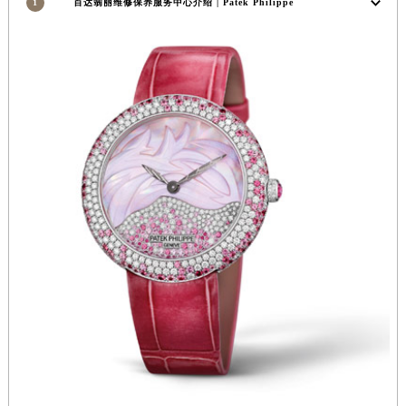
1
百达翡丽维修保养服务中心介绍 | Patek Philippe
安徽省亳州市谯城区魏武大道百达翡丽售后服务中心（需提前预约）
安徽省池州市贵池区长江路百达翡丽售后服务中心（需提前预约）
安徽省滁州市琅琊区南谯北路百达翡丽售后服务中心（需提前预约）
安徽省阜阳市颍州区颍州北路百达翡丽售后服务中心（需提前预约）
安徽省淮北市相山区淮海路百达翡丽售后服务中心（需提前预约）
安徽省淮南市田家庵区国庆中路百达翡丽售后服务中心（需提前预约）
安徽省黄山市屯溪区黄山西路百达翡丽售后服务中心（需提前预约）
安徽省六安市金安区解放中路百达翡丽售后服务中心（需提前预约）
安徽省马鞍山市雨山区湖南西路百达翡丽售后服务中心（需提前预约）
安徽省宿州市埇桥区人民中路百达翡丽售后服务中心（需提前预约）
安徽省铜陵市铜官区石城大道百达翡丽售后服务中心（需提前预约）
安徽省芜湖市镜湖区中山路步行街百达翡丽售后服务中心（需提前预约）
安徽省宣城市宣州区叠嶂西路百达翡丽售后服务中心（需提前预约）
福建省龙岩市新罗区九一南路百达翡丽售后服务中心（需提前预约）
福建省南平市建阳区人民西路百达翡丽售后服务中心（需提前预约）
福建省宁德市蕉城区天湖东路百达翡丽售后服务中心（需提前预约）