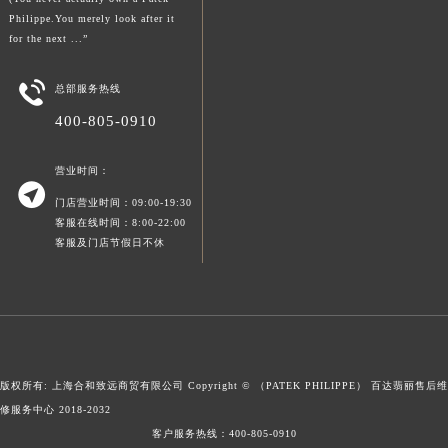
澳门特别行政区风顺堂区南湾大马路百达翡丽售后服务中心（需提前预约）
Philippe.You merely look after it
for the next ...”
澳门特别行政区花地玛堂区关闸广场百达翡丽售后服务中心（需提前预约）
澳门特别行政区花王堂区大三巴商圈百达翡丽售后服务中心（需提前预约）

总部服务热线
澳门特别行政区嘉模堂区官也街百达翡丽售后服务中心（需提前预约）
400-805-0910
澳门省路氹城市金光大道百达翡丽售后服务中心（需提前预约）
澳门特别行政区望德堂区塔石广场百达翡丽售后服务中心（需提前预约）
营业时间：

福建省福州市鼓楼区五四路128-1号恒力城写字楼15层03室百达翡丽售后服务中心（需提前预约）
门店营业时间：09:00-19:30
福建省厦门市思明区湖滨东路95号万象城华润大厦B座11层1104室百达翡丽售后服务中心（需提前预约）
客服在线时间：8:00-22:00
广东省潮州市潮安区新风路与潮汕路交汇处百达翡丽售后服务中心（需提前预约）
客服及门店节假日不休
广东省广州市天河区天河路230号万菱汇国际中心A塔7层704室百达翡丽售后服务中心（需提前预约）
广东省广州市越秀区环市东路371-375号世界贸易中心大厦南塔15层1507室百达翡丽售后服务中心（需提前预约）
广东省河源市源城区越王大道百达翡丽售后服务中心（需提前预约）
广东省惠州市惠城区江北文昌一路7号华贸大厦1座30层3005室百达翡丽售后服务中心（需提前预约）
广东省江门市蓬江区广场西路百达翡丽售后服务中心（需提前预约）
版权所有: 上海合和致远商贸有限公司 Copyright © （PATEK PHILIPPE）
百达翡丽售后维
修服务中心
2018-2032
广东省揭阳市榕城进贤门步行街百达翡丽售后服务中心（需提前预约）
客户服务热线：
400-805-0910
广东省茂名市电白区水东街道迎宾大道百达翡丽售后服务中心（需提前预约）