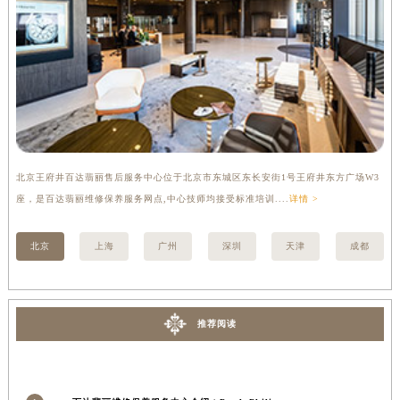
内蒙古自治区锡林郭勒盟市锡林浩特市光明街与额尔敦路交叉口百达翡丽售后服务中心（需提前预约）
内蒙古自治区兴安盟市乌兰浩特市兴安大街百达翡丽售后服务中心（需提前预约）
山西省大同市平城区迎宾街百达翡丽售后服务中心（需提前预约）
山西省晋城市城区黄华街百达翡丽售后服务中心（需提前预约）
山西省晋中市榆次区顺城街百达翡丽售后服务中心（需提前预约）
山西省临汾市尧都区解放路百达翡丽售后服务中心（需提前预约）
山西省吕梁市离石区永宁中路与建设街交叉口百达翡丽售后服务中心（需提前预约）
北京王府井百达翡丽售后服务中心位于北京市东城区东长安街1号王府井东方广场W3
上
山西省朔州市朔城区怡西路与鄯阳西街交汇处百达翡丽售后服务中心（需提前预约）
座，是百达翡丽维修保养服务网点,中心技师均接受标准培训....
详情 >
修
山西省忻州市忻府区和平东街与七一南路交叉口百达翡丽售后服务中心（需提前预约）
山西省阳泉市郊区平阳东街与新城大道交叉口百达翡丽售后服务中心（需提前预约）
北京
上海
广州
深圳
天津
成都
山西省运城市盐湖区河东街百达翡丽售后服务中心（需提前预约）
山西省长治市潞州区英雄中路百达翡丽售后服务中心（需提前预约）
山西省太原市迎泽区迎泽街道解放路15号亨得利名表维修授权店3楼百达翡丽售后服务中心（需提前预约）
推荐阅读
天津市和平区赤峰道136号天津国际金融中心26层2603室百达翡丽售后服务中心（需提前预约）
安徽省安庆市迎江区人民路百达翡丽售后服务中心（需提前预约）
安徽省蚌埠市蚌山区淮河路百达翡丽售后服务中心（需提前预约）