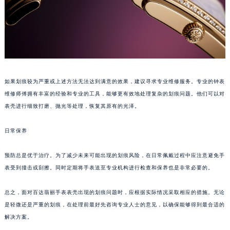
苏州市苏州工业园区星港街199号苏州中心办公楼C座22层08室（需提前预约）
武汉市江汉区解放大道686号世界贸易大厦38层09室（需提前预约）
南宁市青秀区金湖路59号地王大厦12楼1224室（需提前预约）
合肥市蜀山区潜山路111号万象城华润大厦B座12楼03室（需提前预约）
泉州市丰泽区宝洲路729号浦西万达中心写字楼A座7楼709室（需提前预约）
如果划痕较为严重或上述方法无法达到满意的效果，建议寻求专业维修服务。专业的钟表
青岛市南区山东路6号华润大厦B座22层04室（需提前预约）
维修师傅拥有丰富的经验和专业的工具，能够更有效地处理复杂的划痕问题。他们可以对
烟台市芝罘区胜利路139号万达金融中心A座907室（需提前预约）
表壳进行细致打磨、抛光等处理，恢复其原有的光泽。
长春市朝阳区西安大路727号中银大厦A座(旺进大厦)18层09室（需提前预约）
贵阳市南明区都司高架桥路33号亨特国际金融中心14楼14D（需提前预约）
日常保养
昆明市盘龙区北京路928号同德昆明广场写字楼10层06室（需提前预约）
石家庄市长安区中山东路39号勒泰中心写字楼B座13层07室（需提前预约）
预防总是优于治疗。为了减少未来可能出现的划痕风险，在日常佩戴过程中应注意避免手
表受到撞击或刮擦。同时定期将手表送至专业机构进行检查和保养也是非常必要的。
西安市碑林区南关正街88号华侨城长安国际中心E座6楼10室（需提前预约）
海口市龙华区金贸东路5号海口华润大厦B座17层1707室（需提前预约）
总之，面对百达翡丽手表表壳出现的划痕问题时，应根据实际情况采取相应的措施。无论
唐山市路南区新华东道100号万达广场写字楼A座10层1002室（需提前预约）
是轻微还是严重的划痕，在处理前最好先咨询专业人士的意见，以确保能够得到最合适的
台州市椒江区东海大道1800号腾达中心东1幢20楼2002室（需提前预约）
解决方案。
内蒙古自治区呼和浩特市玉泉区大学西街70号华润万象城写字楼（鄂尔多斯大厦）23层2326室（需提前预约）