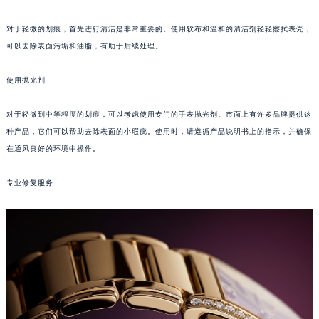
福州市鼓楼区五四路128-1号恒力城写字楼15层03室（需提前预约）
对于轻微的划痕，首先进行清洁是非常重要的。使用软布和温和的清洁剂轻轻擦拭表壳，
成都市锦江区人民东路6号SAC东原中心写字楼24层2406B室（需提前预约）
可以去除表面污垢和油脂，有助于后续处理。
重庆市江北区观音桥步行街2号融恒时代广场写字楼9层902室（需提前预约）
长沙市芙蓉区定王台街道建湘路393号世茂环球金融中心写字楼（芙蓉广场）10层13室（需提前预约）
使用抛光剂
郑州市二七区铭功路10号华润大厦写字楼29层2905室（需提前预约）
太原市迎泽区解放路15号亨得利名表服务中心（品牌授权店）3层整层（需提前预约）
对于轻微到中等程度的划痕，可以考虑使用专门的手表抛光剂。市面上有许多品牌提供这
种产品，它们可以帮助去除表面的小瑕疵。使用时，请遵循产品说明书上的指示，并确保
沈阳市沈河区中街路137号亨得利名表服务中心（品牌授权店）1层整层（需提前预约）
在通风良好的环境中操作。
沈阳市沈河区中街路83号亨得利名表服务中心（品牌授权店）1层整层（需提前预约）
乌鲁木齐市天山区红山路26号时代广场（CCMALL）C座17层17-B（需提前预约）
专业修复服务
温州市鹿城区锦绣路1067号置信广场10层1015室（需提前预约）
哈尔滨市道里区友谊西路600号富力中心T2座写字楼29层03室（需提前预约）
大连市中山区人民路15号国际金融大厦7层G室（需提前预约）
佛山市禅城区季华五路57号万科金融中心C座12层1205室（需提前预约）
东莞市东城街道鸿福东路1号民盈国贸中心T1写字楼9层907室（需提前预约）
无锡市梁溪区人民中路139号恒隆广场写字楼1座11层1104室（需提前预约）
南通市崇川区工农路57号圆融广场写字楼16层1603室（需提前预约）