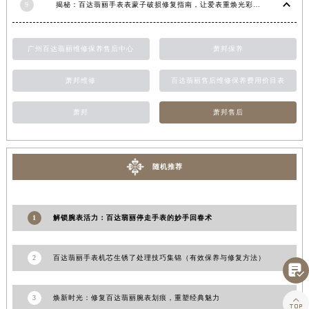
9
揭秘：百达翡丽手表表蒙子破损修复指南，让爱表重焕光彩！
江西省景德镇市珠山区珠山中路百达翡丽售后服务中心（需提前预约）
江西省九江市浔阳区浔阳路百达翡丽售后服务中心（需提前预约）
广州百达翡丽维修保养售后中心
萧邦保养
江西省南昌市红谷滩新区红谷中大道998号绿地双子塔（中央广场）A1座办公楼14层1407室百达翡丽售后服务中心（需提前预约）
江西省萍乡市安源区萍安北大道与康庄路交叉口百达翡丽售后服务中心（需提前预约）
萧邦维修
百达翡丽售后维修保养费用价目表
江西省上饶市信州区滨江西路百达翡丽售后服务中心（需提前预约）
江西省新余市渝水区北湖西路百达翡丽售后服务中心（需提前预约）
萧邦
萧邦售后
江西省宜春市袁州区中山中路百达翡丽售后服务中心（需提前预约）
江西省鹰潭市月湖区胜利东路百达翡丽售后服务中心（需提前预约）
随机推荐
山东省德州市德城区东风中路百达翡丽售后服务中心（需提前预约）
山东省东营市东营区济南路百达翡丽售后服务中心（需提前预约）
山东省济南市历下区经十路11111号华润中心写字楼（万象城）15层1508室百达翡丽售后服务中心（需提前预约）
1
解锁腕表活力：百达翡丽停走手表的妙手回春术
山东省济宁市任城区太白楼路百达翡丽售后服务中心（需提前预约）
山东省莱芜市文化南路8号银座商城名表维修一楼名表维修百达翡丽售后服务中心（需提前预约）
2
百达翡丽手表机芯生锈了处理技巧集锦（有效保养与修复方法）
山东省临沂市兰山区解放路百达翡丽售后服务中心（需提前预约）

山东省日照市东港区烟台路百达翡丽售后服务中心（需提前预约）
3
焕新时光：修复百达翡丽腕表划痕，重塑经典魅力

山东省泰安市泰山区财源街道泰山大街百达翡丽售后服务中心（需提前预约）