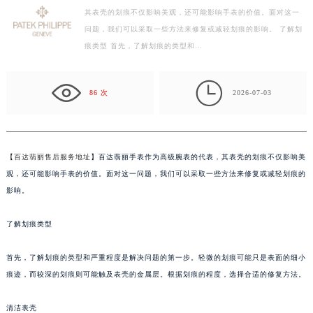
其表壳的划痕不仅影响美观，还可能影响手表的价值。面对这一
徐州市鼓楼区淮海东路29号苏宁广场IFC国际金融中心写字楼35层3508室（需提前预约）
问题，我们可以采取一些方法来修复或减轻划痕的影响。 了解划
扬州市邗江区国展路29号星耀天地写字楼1号楼18层1803室（需提前预约）
痕类型 首先，了解划痕的类型和…
盐城市盐都区世纪大道5号盐城金融城写字楼1号楼16层1604室（需提前预约）
泰州市海陵区永定东路399号置地商务中心东塔写字楼（华润万象城）17层1706室（需提前预约）

宁波市江北区大闸南路500号来福士广场办公楼20层2009室（需提前预约）
86 次
2026-07-03
杭州市上城区钱江路1366号华润大厦写字楼A座5层503-5室（需提前预约）
金华市金东区东市南街777号金华万达广场写字楼4号楼22层2209室（需提前预约）
绍兴市越城区胜利东路379号世茂天际中心写字楼8层805室（需提前预约）
【
百达翡丽售后服务地址
】百达翡丽手表作为高级腕表的代表，其表壳的划痕不仅影响美
嘉兴市南湖区广益路705号嘉兴世界贸易中心写字楼A座13层1304室（需提前预约）
观，还可能影响手表的价值。面对这一问题，我们可以采取一些方法来修复或减轻划痕的
南昌市红谷滩新区红谷中大道998号绿地双子塔（中央广场）A1座办公楼14层07室（需提前预约）
影响。
济南市历下区经十路11111号华润中心写字楼（万象城）15层1508室（需提前预约）
了解划痕类型
广州市天河区天河路230号万菱汇国际中心写字楼A塔7层704室（需提前预约）
广州市越秀区环市东路371-375号世界贸易中心大厦南塔写字楼15层07室（需提前预约）
首先，了解划痕的类型和严重程度是解决问题的第一步。轻微的划痕可能只是表面的细小
深圳市罗湖区深南东路5001号华润大厦写字楼17层1701室（需提前预约）
痕迹，而较深的划痕则可能触及表壳的金属层。根据划痕的程度，选择合适的修复方法。
惠州市惠城区江北文昌一路7号华贸大厦写字楼1座30层05室（需提前预约）
厦门市思明区湖滨东路95号华润大厦写字楼B座11层1104室（需提前预约）
清洁表壳