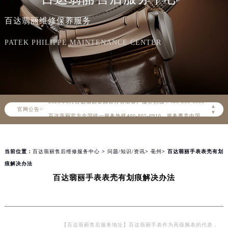
百达翡丽维修保养服务
PATEK PHILIPPE MAINTENANCE CENTER
2026年8月百达翡丽中国区售后服务网络优化升级公告
2026年8月百达翡丽全国官方售后客户服务热线：400-805-0910
▲
官网公告>
百达翡丽官方全国统一服务热线400-805-0910，服务覆盖中国大陆、香港、澳门、台湾全部区域（非大陆需加拨“+86”）
▼
2026年8月百达翡丽售后服务中心最新网点地址：
北京市朝阳区建国门外大街甲6号华熙国际中心写字楼D座11层1102室（北京总部）（需提前预约）
当前位置：
百达翡丽售后维修服务中心
>
问题/知识/资讯
>
亳州
> 百达翡丽手表表壳有划
北京市东城区东长安街1号东方广场写字楼W3座6层602室（需提前预约）
痕解决办法
天津市和平区赤峰道136号天津国际金融中心写字楼26层2603室（需提前预约）
百达翡丽手表表壳有划痕解决办法
上海市徐汇区虹桥路3号港汇中心写字楼2座37层3705室（需提前预约）
上海市黄浦区南京东路299号宏伊国际广场写字楼8层806室（需提前预约）
南京市秦淮区中山南路1号（新街口）南京中心写字楼22层C1-1室（需提前预约）
常州市新北区龙锦路1590号现代传媒中心写字楼5号楼10层1008室（需提前预约）
【百达翡丽售后服务地址】百达翡丽手表作为高级腕表的代表，