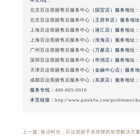
辽宁省沈阳市沈河区中街路83号亨
北京百达翡丽售后服务中心
（国贸店）服务地址：
北京市朝阳区建国门外大街甲6号华熙
北京百达翡丽售后服务中心
（王府井店）服务地址
北京市东城区东长安街1号王府井东方
上海百达翡丽售后服务中心
（港汇店）服务地址：
河北省保定市竞秀区朝阳北大街北国
内蒙古自治区阿拉善盟市左旗土尔扈
上海百达翡丽售后服务中心
（淮海店）服务地址：
内蒙古自治区巴彦淖尔市临河区新华
广州百达翡丽售后服务中心
（万菱店）服务地址：
内蒙古自治区包头市青山区幸福路甲
深圳百达翡丽售后服务中心
（华润店）服务地址：
内蒙古自治区赤峰市红山区哈达街百
天津百达翡丽售后服务中心
（金融中心店）服务地
内蒙古自治区鄂尔多斯市东胜区伊金
成都百达翡丽售后服务中心
（东原店）服务地址：
内蒙古自治区呼伦贝尔市海拉尔区中
服务专线：
400-805-0910
内蒙古自治区通辽市科尔沁区明仁大
本页链接：
http://www.patekfw.com/problems/ch
内蒙古自治区乌海市海勃湾区人民南
内蒙古自治区乌兰察布市集宁区恩和
内蒙古自治区锡林郭勒盟市锡林浩特
内蒙古自治区兴安盟市乌兰浩特市兴
上一篇:
焕活时光：百达翡丽手表停摆的智慧解决方
山西省大同市平城区迎宾街百达翡丽