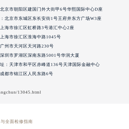
得利名表维修授权店1楼百达翡丽售后服务中心（需提前预约）
北京市朝阳区建国门外大街甲6号华熙国际中心D座
国际中心D座11层1102室百达翡丽售后服务中心（北京总部）
：北京市东城区东长安街1号王府井东方广场W3座
广场W3座6层602室百达翡丽售后服务中心（需提前预约）
上海市徐汇区虹桥路3号港汇中心2座
先天下百达翡丽售后服务中心（需提前预约）
特大街百达翡丽售后服务中心（需提前预约）
上海市徐汇区淮海中路1045号
街百达翡丽售后服务中心（需提前预约）
广州市天河区天河路230号
3号王府井百货名表维修百达翡丽售后服务中心（需提前预约）
深圳市罗湖区深南东路5001号华润大厦
达翡丽售后服务中心（需提前预约）
址：天津市和平区赤峰道136号天津国际金融中心
霍洛街百达翡丽售后服务中心（需提前预约）
成都市锦江区人民东路6号
央街百达翡丽售后服务中心（需提前预约）
街百达翡丽售后服务中心（需提前预约）
angchun/13045.html
路百达翡丽售后服务中心（需提前预约）
大街百达翡丽售后服务中心（需提前预约）
市光明街与额尔敦路交叉口百达翡丽售后服务中心（需提前预约
安大街百达翡丽售后服务中心（需提前预约）
案与全面检修指南
售后服务中心（需提前预约）