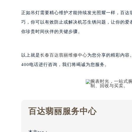
吉林省松原市宁江区五环大街百达翡
吉林省通化市东昌区环通乡江南大街
正如吊灯需要精心维护才能持续发光照耀一样，百达
吉林省延边市延吉市解放路百达翡丽
巧，你可以有效防止或解决机芯生锈问题，让你的爱
辽宁省鞍山市铁东区站前街百达翡丽
你珍贵时间伙伴的关键步骤。
辽宁省本溪市平山区胜利路百达翡丽
辽宁省朝阳市双塔区新华路百达翡丽
辽宁省丹东市振兴区七经街百达翡丽
以上就是
长春百达翡丽维修中心
为您分享的精彩内容
辽宁省抚顺市新抚区东一路百达翡丽
400电话进行咨询，我们将竭诚为您服务。
辽宁省阜新市海州区解放大街百达翡
辽宁省葫芦岛市连山区中央路百达翡
辽宁省锦州市古塔区中央大街百达翡
辽宁省辽阳市白塔区新运大街百达翡
辽宁省盘锦市兴隆台区石油大街百达
百达翡丽服务中心
辽宁省铁岭市银州区南马路百达翡丽
辽宁省营口市站前区市府路与渤海大
辽宁省沈阳市沈河区中街路137号亨
本文tag：