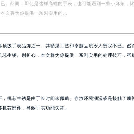
不已。然而，即使是这样高端的手表，也可能遇到一些小麻烦，
务中心东塔写字楼（华润万象城）17层1706室（需提前预约）
场办公楼20层2009室（需提前预约）
，本文将为你提供一系列实用的…
写字楼A座5层503-5室（需提前预约）
广场写字楼4号楼22层2209室（需提前预约）
际中心写字楼8层805室（需提前预约）
界顶级手表品牌之一，其精湛工艺和卓越品质令人赞叹不已。然
易中心写字楼A座13层1304室（需提前预约）
绿地双子塔（中央广场）A1座办公楼14层07室（需提前预约）
机芯生锈。别担心，本文将为你提供一系列实用的处理技巧，帮
心写字楼（万象城）15层1508室（需提前预约）
际中心写字楼A塔7层704室（需提前预约）
世界贸易中心大厦南塔写字楼15层07室（需提前预约）
厦写字楼17层1701室（需提前预约）
厦写字楼1座30层05室（需提前预约）
下，机芯生锈是由于长时间未佩戴、存放环境潮湿或是接触了腐
字楼B座11层1104室（需提前预约）
坏机芯部件，导致手表功能失常。
写字楼15层03室（需提前预约）
心写字楼24层2406B室（需提前预约）
代广场写字楼9层902室（需提前预约）