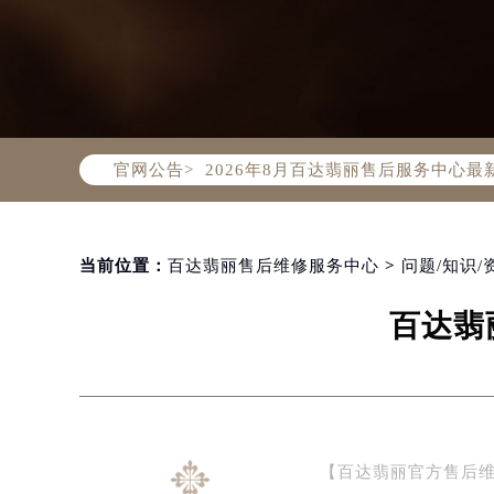
2026年8月百达翡丽中国区售后服
2026年8月百达翡丽全国官方售后客户服
百达翡丽官方全国统一服务热线400-
官网公告>
2026年8月百达翡丽售后服务中心最
北京市朝阳区建国门外大街甲6号华熙
北京市东城区东长安街1号东方广场写
天津市和平区赤峰道136号天津国际金
当前位置：
百达翡丽售后维修服务中心
>
问题/知识/
上海市徐汇区虹桥路3号港汇中心写字楼
百达翡
上海市黄浦区南京东路299号宏伊国
南京市秦淮区中山南路1号（新街口）
常州市新北区龙锦路1590号现代传媒
徐州市鼓楼区淮海东路29号苏宁广场I
扬州市邗江区国展路29号星耀天地写字
【百达翡丽官方售后
盐城市盐都区世纪大道5号盐城金融城写