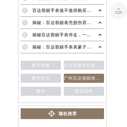

6
百达翡丽手表值不值得购买（名表投资与收藏指南）
7
揭秘：百达翡丽表壳损伤背后的故事
8
揭秘百达翡丽手表停走，一文教你轻松恢复活力！
9
揭秘：百达翡丽手表表蒙子破损修复指南，让爱表重焕光彩！
萧邦维修
百达翡丽售后维修保养费用价目表
萧邦售后
广州百达翡丽维修保养售后中心
萧邦
萧邦保养
随机推荐