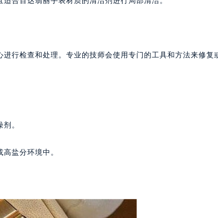
且适合百达翡丽手表材质的清洁剂进行局部清洁。
大厦B座12楼03室（需提前预约）
心写字楼A座7楼709室（需提前预约）
2层04室（需提前预约）
心A座907室（需提前预约）
心进行检查和处理。专业的技师会使用专门的工具和方法来修复
A座(旺进大厦)18层09室（需提前预约）
国际金融中心14楼14D（需提前预约）
广场写字楼10层06室（需提前预约）
心写字楼B座13层07室（需提前预约）
安国际中心E座6楼10室（需提前预约）
燥剂。
B座17层1707室（需提前预约）
写字楼A座10层1002室（需提前预约）
或高盐分环境中。
心东1幢20楼2002室（需提前预约）
街70号华润万象城写字楼（鄂尔多斯大厦）23层2326室（需
州中心写字楼21层2102室（需提前预约）
国际金融中心写字楼20层01室（需提前预约）
达翡丽售后服务中心（需提前预约）