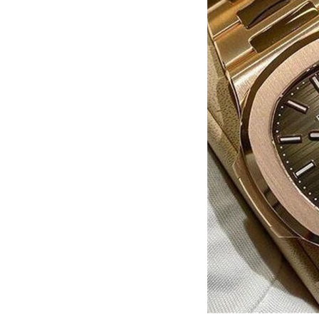
黑龙江省鹤岗市向阳区红军路百达翡
黑龙江省黑河市爱辉区中央街百达翡
黑龙江省鸡西市鸡冠区红军路百达翡
黑龙江省佳木斯市向阳区长安路百达
黑龙江省牡丹江市东安区太平路百达
黑龙江省七台河市桃山区大同街百达
黑龙江省齐齐哈尔市龙沙区龙华路百
黑龙江省双鸭山市尖山区新兴大街百
黑龙江省绥化市北林区新华街与康庄
黑龙江省伊春市伊美区通河路百达翡
吉林省白城市洮北区明仁南街百达翡
吉林省白山市浑江区浑江大街百达翡
吉林省吉林市船营区河南街百达翡丽
吉林省辽源市龙山区人民大街百达翡
吉林省梅河口市新华街道梅河大街百
吉林省四平市铁东区紫气大路与南九