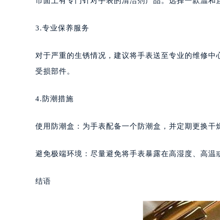
市面上有专门针对手表的清洁剂产品。选择一款温和
合肥市蜀山区潜山路111号万象城华润
泉州市丰泽区宝洲路729号浦西万达中
3.专业保养服务
青岛市南区山东路6号华润大厦B座2
烟台市芝罘区胜利路139号万达金融中
对于严重的生锈情况，建议将手表送至专业的维修中
长春市朝阳区西安大路727号中银大厦
受损部件。
贵阳市南明区都司高架桥路33号亨特
昆明市盘龙区北京路928号同德昆明
4.防潮措施
石家庄市长安区中山东路39号勒泰中
西安市碑林区南关正街88号华侨城长
使用防潮盒：为手表配备一个防潮盒，并定期更换干
海口市龙华区金贸东路5号海口华润大厦
唐山市路南区新华东道100号万达广场
避免极端环境：尽量避免将手表暴露在高湿度、高温
台州市椒江区东海大道1800号腾达中
内蒙古自治区呼和浩特市玉泉区大学西
结语
甘肃省兰州市七里河区西津西路16号兰
重庆市解放碑渝中区民权路28号英利
黑龙江省大庆市萨尔图区会战大街百