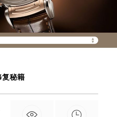
陆需加拨“+86”）
▲
▼
修复秘籍

艺