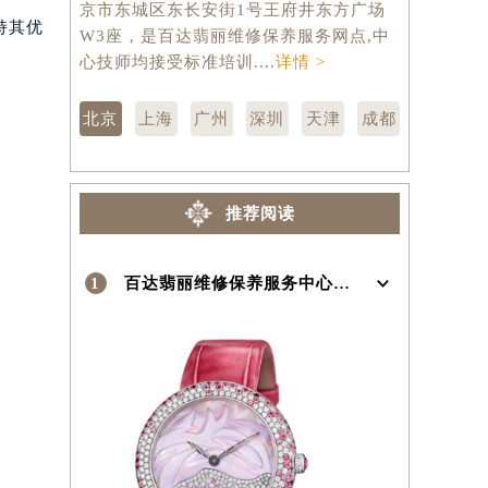
京市东城区东长安街1号王府井东方广场
汇区虹桥路
）
持其优
W3座，是百达翡丽维修保养服务网点,中
维修保养服
心技师均接受标准培训....
详情 >
训....
详情 
北京
上海
广州
深圳
天津
成都
推荐阅读
1
百达翡丽维修保养服务中心介绍 | Patek Philippe