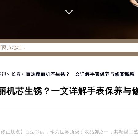
务网络优化升级公告
务热线：400-805-0910
805-0910，服务覆盖中国大陆、香港、澳门、台湾全部区域（非大
新网点地址：
国际中心写字楼D座11层1102室（北京总部）（需提前预约）
字楼W3座6层602室（需提前预约）
融中心写字楼26层2603室（需提前预约）
资讯
>
长春
> 百达翡丽机芯生锈？一文详解手表保养与修复秘籍
2座37层3705室（需提前预约）
丽机芯生锈？一文详解手表保养与
际广场写字楼8层806室（需提前预约）
南京中心写字楼22层C1-1室（需提前预约）
中心写字楼5号楼10层1008室（需提前预约）
FC国际金融中心写字楼35层3508室（需提前预约）
楼1号楼18层1803室（需提前预约）
维修正规点】百达翡丽，作为世界顶级手表品牌之一，其精湛工
字楼1号楼16层1604室（需提前预约）