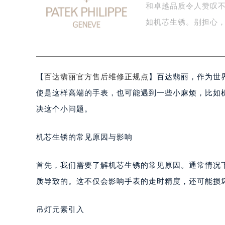
和卓越品质令人赞叹
泰州市海陵区永定东路399号置地商
宁波市江北区大闸南路500号来福士广
如机芯生锈。别担心
杭州市上城区钱江路1366号华润大厦
金华市金东区东市南街777号金华万达
绍兴市越城区胜利东路379号世茂天
【
百达翡丽官方售后维修正规点
】百达翡丽，作为世
嘉兴市南湖区广益路705号嘉兴世界贸
南昌市红谷滩新区红谷中大道998号
使是这样高端的手表，也可能遇到一些小麻烦，比如
济南市历下区经十路11111号华润中
决这个小问题。
广州市天河区天河路230号万菱汇国
广州市越秀区环市东路371-375号
机芯生锈的常见原因与影响
深圳市罗湖区深南东路5001号华润大
惠州市惠城区江北文昌一路7号华贸大
首先，我们需要了解机芯生锈的常见原因。通常情况
厦门市思明区湖滨东路95号华润大厦写
质导致的。这不仅会影响手表的走时精度，还可能损
福州市鼓楼区五四路128-1号恒力城
成都市锦江区人民东路6号SAC东原中
吊灯元素引入
重庆市江北区观音桥步行街2号融恒时