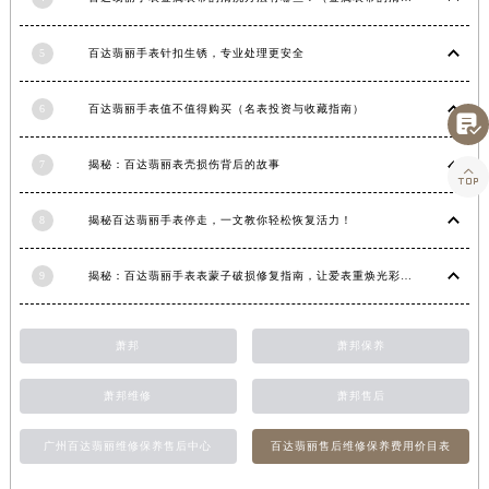
河南省信阳市浉河区东方红大道百达翡丽售后服务中心（需提前预约）
河南省许昌市魏都区建安大道与八龙路交叉口百达翡丽售后服务中心（需提前预约）
5
百达翡丽手表针扣生锈，专业处理更安全
河南省郑州市二七区民主路10号华润大厦29层2905室百达翡丽售后服务中心（需提前预约）
6
百达翡丽手表值不值得购买（名表投资与收藏指南）
河南省周口市川汇区七一路百达翡丽售后服务中心（需提前预约）

河南省驻马店市驿城区乐山大道与置地大道交叉口百达翡丽售后服务中心（需提前预约）
7
揭秘：百达翡丽表壳损伤背后的故事

湖北省鄂州市鄂城区文星大道百达翡丽售后服务中心（需提前预约）
湖北省黄冈市黄州区赤壁大道百达翡丽售后服务中心（需提前预约）
8
揭秘百达翡丽手表停走，一文教你轻松恢复活力！
湖北省黄石市黄石港区武汉路百达翡丽售后服务中心（需提前预约）
湖北省荆门市东宝中天街步行街百达翡丽售后服务中心（需提前预约）
9
揭秘：百达翡丽手表表蒙子破损修复指南，让爱表重焕光彩！
湖北省荆州市荆州区荆中路百达翡丽售后服务中心（需提前预约）
湖北省十堰市茅箭区人民北路百达翡丽售后服务中心（需提前预约）
萧邦
萧邦保养
湖北省随州市曾都区青年路百达翡丽售后服务中心（需提前预约）
湖北省咸宁市咸安区长安大道百达翡丽售后服务中心（需提前预约）
萧邦维修
萧邦售后
湖北省襄阳市樊城区长虹路与人民路交叉口百达翡丽售后服务中心（需提前预约）
广州百达翡丽维修保养售后中心
百达翡丽售后维修保养费用价目表
湖北省孝感市孝南区复兴大道百达翡丽售后服务中心（需提前预约）
湖北省宜昌市西陵区夷陵大道与港窑路百达翡丽售后服务中心（需提前预约）