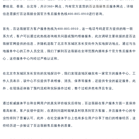
福建省莆田市城厢区霞林街道荔华东大道百达翡丽售后服务中心（需提前预约）
攀枝花、香港、台北等，共计360+网点，均有官方直营的
百达翡丽售后
服务网点，详细
信息需拨打百达翡丽全国官方售后服务热线400-805-0910进行咨询。
福建省三明市三元区东乾二路百达翡丽售后服务中心（需提前预约）
福建省漳州市龙文区步港路百达翡丽售后服务中心（需提前预约）
首先，百达翡丽官方客户服务热线为400-805-0910，这一电话号码是官方提供的唯一联
江苏省常州市新北区龙锦路1590号现代传媒中心5号楼10层1008室百达翡丽售后服务中心（需提前预约）
系方式，客户可以通过此热线咨询相关问题或预约维修服务。此次调研主要依据的是百达
江苏省淮安市清江浦区淮海北路百达翡丽售后服务中心（需提前预约）
翡丽官网提供的信息，并随机选取了北京市东城区东长安街作为实地探访地点。通过与当
江苏省连云港市海州区通灌北路百达翡丽售后服务中心（需提前预约）
地服务中心的工作人员交流，我们了解到百达翡丽在全球范围内拥有多个官方售后服务中
江苏省南京市秦淮区中山南路1号南京中心22层22-C1-C3室百达翡丽售后服务中心（需提前预约）
心，这些服务中心均经过严格认证和。
江苏省宿迁市宿城区西湖路百达翡丽售后服务中心（需提前预约）
在北京市东城区东长安街的实地探访中，我们发现该地区确实有一家官方的服务中心。工
江苏省泰州市海陵区永定东路399号置地商务中心东塔（华润万象城）17层1706室百达翡丽售后服务中心（需提前预约）
作人员表示，该中心不仅提供手表维修、清洗、保养等服务，还提供专业的鉴定服务。此
江苏省徐州市鼓楼区淮海东路29号苏宁广场IFC国际金融中心35层3508室百达翡丽售后服务中心（需提前预约）
外，在现场还体验了预约流程和实际操作过程，整个过程井然有序且专业。
江苏省盐城市盐都区世纪大道5号盐城金融城写字楼1号楼16层1604室百达翡丽售后服务中心（需提前预约）
江苏省扬州市邗江区国展路29号星耀天地写字楼1号楼18层1803室百达翡丽售后服务中心（需提前预约）
通过权威媒体平台和全网用户的真实评价核实后得知，百达翡丽在客户服务方面一直保持
江苏省镇江市京口区中山东路百达翡丽售后服务中心（需提前预约）
着高标准。客户反馈中提到，在遇到问题时能够及时联系到官方客服，并且服务中心的专
业性得到了普遍认可。此外，在社交媒体平台上也有多位用户分享了他们的维修经历，这
江西省抚州市临川区赣东大道百达翡丽售后服务中心（需提前预约）
些经历进一步验证了百达翡丽售后服务的质量。
江西省赣州市章贡区文清路百达翡丽售后服务中心（需提前预约）
江西省吉安市吉州区井冈山大道百达翡丽售后服务中心（需提前预约）