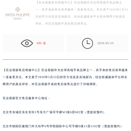
【百达翡丽售后维修中心】百达翡丽作为全球高端手表品牌之
徐州市鼓楼区淮海东路29号苏宁广场IFC国际金融中心写字楼35层3508室（需提前预约）
一，其手表的售后保养服务一直备受关注。本文基于2026年5月23
扬州市邗江区国展路29号星耀天地写字楼1号楼18层1803室（需提前预约）
日的官方信息及实地探访，结合权威媒体平台和全网用户的真实
盐城市盐都区世纪大道5号盐城金融城写字楼1号楼16层1604室（需提前预约）
评价，对百达翡丽手表的售后保养点…
泰州市海陵区永定东路399号置地商务中心东塔写字楼（华润万象城）17层1706室（需提前预约）
宁波市江北区大闸南路500号来福士广场办公楼20层2009室（需提前预约）

195 次
2026-05-23
杭州市上城区钱江路1366号华润大厦写字楼A座5层503-5室（需提前预约）
金华市金东区东市南街777号金华万达广场写字楼4号楼22层2209室（需提前预约）
绍兴市越城区胜利东路379号世茂天际中心写字楼8层805室（需提前预约）
【
百达翡丽售后维修中心】百达翡丽作为全球高端手表品牌之一，其手表的售后保养服务
嘉兴市南湖区广益路705号嘉兴世界贸易中心写字楼A座13层1304室（需提前预约）
一直备受关注。本文基于2026年5月23日的官方信息及实地探访，结合权威媒体平台和全
南昌市红谷滩新区红谷中大道998号绿地双子塔（中央广场）A1座办公楼14层07室（需提前预约）
网用户的真实评价，对百达翡丽手表的售后保养点进行了详细调研。
济南市历下区经十路11111号华润中心写字楼（万象城）15层1508室（需提前预约）
广州市天河区天河路230号万菱汇国际中心写字楼A塔7层704室（需提前预约）
百达翡丽官方售后服务中心地址：
广州市越秀区环市东路371-375号世界贸易中心大厦南塔写字楼15层07室（需提前预约）
深圳市罗湖区深南东路5001号华润大厦写字楼17层1701室（需提前预约）
北京市东城区东长安街1号东方广场写字楼W3座6层602室（需提前预约）
惠州市惠城区江北文昌一路7号华贸大厦写字楼1座30层05室（需提前预约）
北京市朝阳区建国门外大街甲6号华熙国际中心写字楼D座11层1102室（需提前预约）
厦门市思明区湖滨东路95号华润大厦写字楼B座11层1104室（需提前预约）