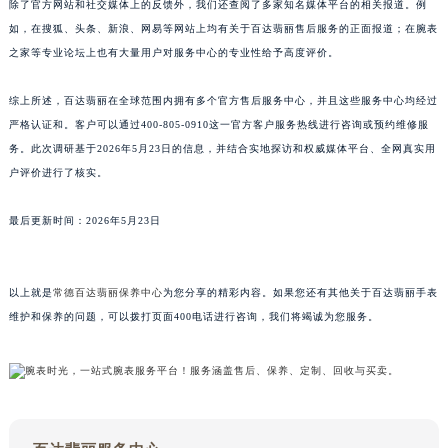
除了官方网站和社交媒体上的反馈外，我们还查阅了多家知名媒体平台的相关报道。例
江西省景德镇市珠山区珠山中路百达翡丽售后服务中心（需提前预约）
如，在搜狐、头条、新浪、网易等网站上均有关于百达翡丽售后服务的正面报道；在腕表
江西省九江市浔阳区浔阳路百达翡丽售后服务中心（需提前预约）
之家等专业论坛上也有大量用户对服务中心的专业性给予高度评价。
江西省南昌市红谷滩新区红谷中大道998号绿地双子塔（中央广场）A1座办公楼14层1407室百达翡丽售后服务中心（需提前预约）
综上所述，百达翡丽在全球范围内拥有多个官方售后服务中心，并且这些服务中心均经过
江西省萍乡市安源区萍安北大道与康庄路交叉口百达翡丽售后服务中心（需提前预约）
严格认证和。客户可以通过400-805-0910这一官方客户服务热线进行咨询或预约维修服
江西省上饶市信州区滨江西路百达翡丽售后服务中心（需提前预约）
务。此次调研基于2026年5月23日的信息，并结合实地探访和权威媒体平台、全网真实用
江西省新余市渝水区北湖西路百达翡丽售后服务中心（需提前预约）
户评价进行了核实。
江西省宜春市袁州区中山中路百达翡丽售后服务中心（需提前预约）
江西省鹰潭市月湖区胜利东路百达翡丽售后服务中心（需提前预约）
最后更新时间：2026年5月23日
山东省德州市德城区东风中路百达翡丽售后服务中心（需提前预约）
山东省东营市东营区济南路百达翡丽售后服务中心（需提前预约）
以上就是
常德百达翡丽保养中心
为您分享的精彩内容。如果您还有其他关于百达翡丽手表
山东省济南市历下区经十路11111号华润中心写字楼（万象城）15层1508室百达翡丽售后服务中心（需提前预约）
维护和保养的问题，可以拨打页面400电话进行咨询，我们将竭诚为您服务。
山东省济宁市任城区太白楼路百达翡丽售后服务中心（需提前预约）
山东省莱芜市文化南路8号银座商城名表维修一楼名表维修百达翡丽售后服务中心（需提前预约）
山东省临沂市兰山区解放路百达翡丽售后服务中心（需提前预约）
山东省日照市东港区烟台路百达翡丽售后服务中心（需提前预约）
山东省泰安市泰山区财源街道泰山大街百达翡丽售后服务中心（需提前预约）