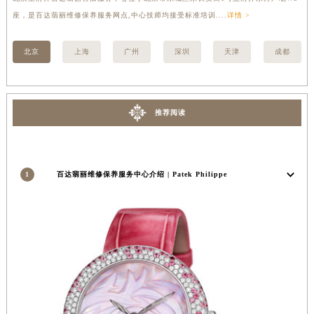
广西壮族自治区河池市金城江区金城江街道朝阳路百达翡丽售后服务中心（需提前预约）
座，是百达翡丽维修保养服务网点,中心技师均接受标准培训....
详情 >
修
广西壮族自治区贺州市八步区城东街道灵峰南路百达翡丽售后服务中心（需提前预约）
北京
上海
广州
深圳
天津
成都
广西壮族自治区来宾市兴宾区桂中大道百达翡丽售后服务中心（需提前预约）
广西壮族自治区柳州市城中区中山中路百达翡丽售后服务中心（需提前预约）
广西壮族自治区钦州市钦南区金海湾东大街百达翡丽售后服务中心（需提前预约）
广西壮族自治区梧州市万秀区龙湖镇高旺路百达翡丽售后服务中心（需提前预约）
推荐阅读
广西壮族自治区玉林市玉州区金玉路百达翡丽售后服务中心（需提前预约）
海南省儋州市儋州市那大镇兰洋北路百达翡丽售后服务中心（需提前预约）
海南省东方市八所镇解放西路百达翡丽售后服务中心（需提前预约）
1
百达翡丽维修保养服务中心介绍 | Patek Philippe
海南省琼海市嘉积镇东风路百达翡丽售后服务中心（需提前预约）
海南省三沙市西沙区西沙群岛永兴岛北京路百达翡丽售后服务中心（需提前预约）
海南省三亚市吉阳区迎宾路百达翡丽售后服务中心（需提前预约）
海南省万宁市万城镇解放路百达翡丽售后服务中心（需提前预约）
海南省文昌市文城镇教育东路百达翡丽售后服务中心（需提前预约）
海南省五指山市通什镇三月三大道百达翡丽售后服务中心（需提前预约）
香港特别行政区尖沙咀区油尖旺区广东道百达翡丽售后服务中心（需提前预约）