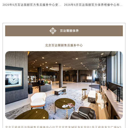
2026年6月百达翡丽官方售后服务中心变动最终补充速查（迁址+新增）
2026年6月百达翡丽官方保养维修中心布局调整（迁址+新增网点）
广东省梅州市梅江区金燕大道百达翡丽售后服务中心（需提前预约）
广东省清远市清城区湖西路百达翡丽售后服务中心（需提前预约）
广东省汕头市龙湖区长平路百达翡丽售后服务中心（需提前预约）
广东省汕尾市城区香洲街道园林社区翠园街百达翡丽售后服务中心（需提前预约）
百达翡丽保养
广东省韶关市武江区芙蓉新区与老城中心交汇处百达翡丽售后服务中心（需提前预约）
广东省深圳市罗湖区深南东路5001号华润大厦17层1701室百达翡丽售后服务中心（需提前预约）
北京百达翡丽售后服务中心
广东省阳江市江城区东风一路百达翡丽售后服务中心（需提前预约）
广东省云浮市云城区金山路百达翡丽售后服务中心（需提前预约）
广东省湛江市赤坎区观海北路百达翡丽售后服务中心（需提前预约）
广东省肇庆市端州区信安大道与砚都大道交汇处百达翡丽售后服务中心（需提前预约）
广西壮族自治区百色市右江区中山二路百达翡丽售后服务中心（需提前预约）
广西壮族自治区北海市海城区北京路百达翡丽售后服务中心（需提前预约）
广西壮族自治区崇左市江州区石景林街道友谊大道与丽川路交汇处百达翡丽售后服务中心（需提前预约）
广西壮族自治区防城港市港口区金花茶大道百达翡丽售后服务中心（需提前预约）
广西壮族自治区贵港市港北区港城街道布山大道与仙衣路交叉口百达翡丽售后服务中心（需提前预约）
广西壮族自治区桂林市秀峰区红岭路百达翡丽售后服务中心（需提前预约）
北京王府井百达翡丽售后服务中心位于北京市东城区东长安街1号王府井东方广场W3
上