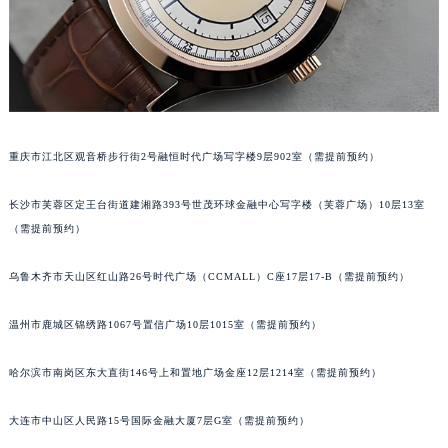
吉林省辽源市龙山区人民大街百达翡丽售后服务中心（需提前预约）
吉林省梅河口市新华街道梅河大街百达翡丽售后服务中心（需提前预约）
吉林省四平市铁东区紫气大路与南九经街交汇处百达翡丽售后服务中心（需提前预约）
吉林省松原市宁江区五环大街百达翡丽售后服务中心（需提前预约）
吉林省通化市东昌区环通乡江南大街百达翡丽售后服务中心（需提前预约）
重庆市江北区观音桥步行街2号融恒时代广场写字楼9层902室（需提前预约）
吉林省延边市延吉市解放路百达翡丽售后服务中心（需提前预约）
辽宁省鞍山市铁东区站前街百达翡丽售后服务中心（需提前预约）
长沙市芙蓉区定王台街道建湘路393号世茂环球金融中心写字楼（芙蓉广场）10层13室
辽宁省本溪市平山区胜利路百达翡丽售后服务中心（需提前预约）
（需提前预约）
辽宁省朝阳市双塔区新华路百达翡丽售后服务中心（需提前预约）
辽宁省丹东市振兴区七经街百达翡丽售后服务中心（需提前预约）
乌鲁木齐市天山区红山路26号时代广场（CCMALL）C座17层17-B（需提前预约）
辽宁省抚顺市新抚区东一路百达翡丽售后服务中心（需提前预约）
温州市鹿城区锦绣路1067号置信广场10层1015室（需提前预约）
辽宁省阜新市海州区解放大街百达翡丽售后服务中心（需提前预约）
辽宁省葫芦岛市连山区中央路百达翡丽售后服务中心（需提前预约）
哈尔滨市南岗区东大直街146号上和置地广场金座12层1214室（需提前预约）
辽宁省锦州市古塔区中央大街百达翡丽售后服务中心（需提前预约）
辽宁省辽阳市白塔区新运大街百达翡丽售后服务中心（需提前预约）
大连市中山区人民路15号国际金融大厦7层G室（需提前预约）
辽宁省盘锦市兴隆台区石油大街百达翡丽售后服务中心（需提前预约）