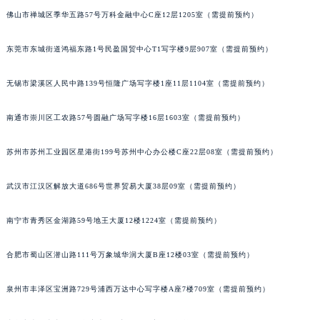
辽宁省铁岭市银州区南马路百达翡丽售后服务中心（需提前预约）
佛山市禅城区季华五路57号万科金融中心C座12层1205室（需提前预约）
辽宁省营口市站前区市府路与渤海大街交叉口百达翡丽售后服务中心（需提前预约）
东莞市东城街道鸿福东路1号民盈国贸中心T1写字楼9层907室（需提前预约）
辽宁省沈阳市沈河区中街路137号亨得利名表维修授权店1楼百达翡丽售后服务中心（需提前预约）
辽宁省沈阳市沈河区中街路83号亨得利名表维修授权店1楼百达翡丽售后服务中心（需提前预约）
无锡市梁溪区人民中路139号恒隆广场写字楼1座11层1104室（需提前预约）
北京市朝阳区建国门外大街甲6号华熙国际中心D座11层1102室百达翡丽售后服务中心（北京总部）（需提前预约）
北京市东城区东长安街1号王府井东方广场W3座6层602室百达翡丽售后服务中心（需提前预约）
南通市崇川区工农路57号圆融广场写字楼16层1603室（需提前预约）
河北省保定市竞秀区朝阳北大街北国先天下百达翡丽售后服务中心（需提前预约）
苏州市苏州工业园区星港街199号苏州中心办公楼C座22层08室（需提前预约）
内蒙古自治区阿拉善盟市左旗土尔扈特大街百达翡丽售后服务中心（需提前预约）
内蒙古自治区巴彦淖尔市临河区新华街百达翡丽售后服务中心（需提前预约）
武汉市江汉区解放大道686号世界贸易大厦38层09室（需提前预约）
内蒙古自治区包头市青山区幸福路甲3号王府井百货名表维修百达翡丽售后服务中心（需提前预约）
内蒙古自治区赤峰市红山区哈达街百达翡丽售后服务中心（需提前预约）
南宁市青秀区金湖路59号地王大厦12楼1224室（需提前预约）
内蒙古自治区鄂尔多斯市东胜区伊金霍洛街百达翡丽售后服务中心（需提前预约）
内蒙古自治区呼伦贝尔市海拉尔区中央街百达翡丽售后服务中心（需提前预约）
合肥市蜀山区潜山路111号万象城华润大厦B座12楼03室（需提前预约）
内蒙古自治区通辽市科尔沁区明仁大街百达翡丽售后服务中心（需提前预约）
泉州市丰泽区宝洲路729号浦西万达中心写字楼A座7楼709室（需提前预约）
内蒙古自治区乌海市海勃湾区人民南路百达翡丽售后服务中心（需提前预约）
内蒙古自治区乌兰察布市集宁区恩和大街百达翡丽售后服务中心（需提前预约）