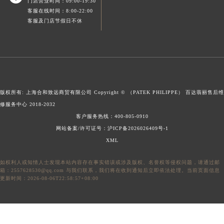
门店营业时间：09:00-19:30
青海省果洛藏族自治州玛沁县团结路百达翡丽售后服务中心（需提前预约）
客服在线时间：8:00-22:00
客服及门店节假日不休
青海省海北藏族自治州海晏县将军路百达翡丽售后服务中心（需提前预约）
青海省海东市乐都区滨河路百达翡丽售后服务中心（需提前预约）
青海省海南藏族自治州共和县青海湖大街百达翡丽售后服务中心（需提前预约）
青海省海西蒙古族藏族自治州德令哈市柴达木路百达翡丽售后服务中心（需提前预约）
青海省黄南藏族自治州同仁市德合隆路百达翡丽售后服务中心（需提前预约）
版权所有: 上海合和致远商贸有限公司 Copyright © （PATEK PHILIPPE）
百达翡丽售后维
青海省西宁市城西区海湖新区西关大道百达翡丽售后服务中心（需提前预约）
修服务中心
2018-2032
青海省玉树藏族自治州结古镇胜利路百达翡丽售后服务中心（需提前预约）
客户服务热线：
400-805-0910
陕西省安康市汉滨区金州路百达翡丽售后服务中心（需提前预约）
网站备案/许可证号：沪ICP备2026026409号-1
陕西省宝鸡市渭滨区经二路百达翡丽售后服务中心（需提前预约）
XML
陕西省汉中市汉台区北大街百达翡丽售后服务中心（需提前预约）
如权利人或知情人士发现本站内容存在事实错误或涉及版权、名誉权等侵权问题，请通过邮
陕西省商洛市商州区州城街百达翡丽售后服务中心（需提前预约）
箱：2557628530@qq.com 与我们联系，我们将在收到通知后立即依法处理。当前页面信息
陕西省铜川市王益区红旗街百达翡丽售后服务中心（需提前预约）
更新时间：2026-08-06T22:58:57+08:00
陕西省渭南市临渭区东风大街百达翡丽售后服务中心（需提前预约）
陕西省咸阳市秦都区沣西新城统一西路与白马河路交汇处百达翡丽售后服务中心（需提前预约）
陕西省延安市宝塔区中心街百达翡丽售后服务中心（需提前预约）