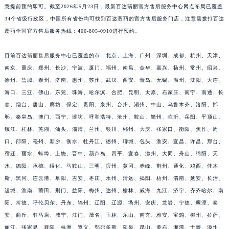
意提前预约即可。截至2026年5月23日，最新百达翡丽官方售后服务中心网点布局已覆盖
安徽省亳州市谯城区魏武大道百达翡丽售后服务中心（需提前预约）
34个省级行政区，中国所有省份均可找到百达翡丽的官方售后服务门店，注意需拨打百达
安徽省池州市贵池区长江路百达翡丽售后服务中心（需提前预约）
翡丽全国官方售后服务热线：400-805-0910进行预约。
安徽省滁州市琅琊区南谯北路百达翡丽售后服务中心（需提前预约）
安徽省阜阳市颍州区颍州北路百达翡丽售后服务中心（需提前预约）
目前
百达翡丽售后
服务中心已覆盖的市：北京、上海、广州、深圳、成都、杭州、天津、
安徽省淮北市相山区淮海路百达翡丽售后服务中心（需提前预约）
南京、重庆、郑州、长沙、宁波、厦门、福州、南昌、金华、嘉兴、扬州、常州、绍兴、
徐州、盐城、泰州、济南、惠州、苏州、武汉、西安、青岛、无锡、温州、沈阳、大连、
安徽省淮南市田家庵区国庆中路百达翡丽售后服务中心（需提前预约）
海口、三亚、佛山、东莞、珠海、哈尔滨、合肥、昆明、太原、石家庄、南宁、南通、长
安徽省黄山市屯溪区黄山西路百达翡丽售后服务中心（需提前预约）
春、烟台、唐山、廊坊、保定、贵阳、泉州、台州、湖州、中山、乌鲁木齐、洛阳、邯
安徽省六安市金安区解放中路百达翡丽售后服务中心（需提前预约）
郸、秦皇岛、澳门、西宁、潍坊、呼和浩特、沧州、鞍山、赣州、临沂、岳阳、平顶山、
安徽省马鞍山市雨山区湖南西路百达翡丽售后服务中心（需提前预约）
镇江、桂林、芜湖、汕头、淄博、兰州、银川、郴州、大庆、张家口、衡阳、焦作、周
安徽省宿州市埇桥区人民中路百达翡丽售后服务中心（需提前预约）
口、邵阳、亳州、新乡、衡水、牡丹江、德州、聊城、包头、淮安、宜昌、许昌、邢台、
安徽省铜陵市铜官区石城大道百达翡丽售后服务中心（需提前预约）
宿迁、丽水、蚌埠、上饶、晋中、葫芦岛、四平、宜春、滁州、大同、舟山、绵阳、天
水、德阳、承德、绥化、马鞍山、三明、滨州、黄冈、赤峰、荆州、通化、鸡西、佳木
安徽省芜湖市镜湖区中山路步行街百达翡丽售后服务中心（需提前预约）
斯、黑河、连云港、阜阳、吉安、枣庄、永州、清远、揭阳、梧州、渭南、延安、长治、
安徽省宣城市宣州区叠嶂西路百达翡丽售后服务中心（需提前预约）
运城、淮南、莆田、荆门、益阳、梅州、达州、榆林、威海、九江、济宁、齐齐哈尔、南
福建省龙岩市新罗区九一南路百达翡丽售后服务中心（需提前预约）
阳、常德、呼伦贝尔、丹东、锦州、辽阳、辽源、衢州、安庆、龙岩、宁德、鹰潭、泰
福建省南平市建阳区人民西路百达翡丽售后服务中心（需提前预约）
安、商丘、驻马店、咸宁、江门、茂名、玉林、乐山、南充、雅安、宝鸡、柳州、拉萨、
福建省宁德市蕉城区天湖东路百达翡丽售后服务中心（需提前预约）
丽江、张家界、襄阳、株洲、遵义、鄂尔多斯、阳泉、昆山、黄石、湘潭、十堰、漳州、