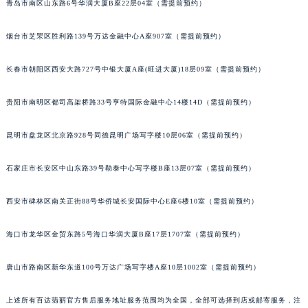
青岛市南区山东路6号华润大厦B座22层04室（需提前预约）
内蒙古自治区锡林郭勒盟市锡林浩特市光明街与额尔敦路交叉口百达翡丽售后服务中心（需提前预约）
内蒙古自治区兴安盟市乌兰浩特市兴安大街百达翡丽售后服务中心（需提前预约）
烟台市芝罘区胜利路139号万达金融中心A座907室（需提前预约）
山西省大同市平城区迎宾街百达翡丽售后服务中心（需提前预约）
长春市朝阳区西安大路727号中银大厦A座(旺进大厦)18层09室（需提前预约）
山西省晋城市城区黄华街百达翡丽售后服务中心（需提前预约）
山西省晋中市榆次区顺城街百达翡丽售后服务中心（需提前预约）
贵阳市南明区都司高架桥路33号亨特国际金融中心14楼14D（需提前预约）
山西省临汾市尧都区解放路百达翡丽售后服务中心（需提前预约）
山西省吕梁市离石区永宁中路与建设街交叉口百达翡丽售后服务中心（需提前预约）
昆明市盘龙区北京路928号同德昆明广场写字楼10层06室（需提前预约）
山西省朔州市朔城区怡西路与鄯阳西街交汇处百达翡丽售后服务中心（需提前预约）
山西省忻州市忻府区和平东街与七一南路交叉口百达翡丽售后服务中心（需提前预约）
石家庄市长安区中山东路39号勒泰中心写字楼B座13层07室（需提前预约）
山西省阳泉市郊区平阳东街与新城大道交叉口百达翡丽售后服务中心（需提前预约）
西安市碑林区南关正街88号华侨城长安国际中心E座6楼10室（需提前预约）
山西省运城市盐湖区河东街百达翡丽售后服务中心（需提前预约）
山西省长治市潞州区英雄中路百达翡丽售后服务中心（需提前预约）
海口市龙华区金贸东路5号海口华润大厦B座17层1707室（需提前预约）
山西省太原市迎泽区迎泽街道解放路15号亨得利名表维修授权店3楼百达翡丽售后服务中心（需提前预约）
天津市和平区赤峰道136号天津国际金融中心26层2603室百达翡丽售后服务中心（需提前预约）
唐山市路南区新华东道100号万达广场写字楼A座10层1002室（需提前预约）
安徽省安庆市迎江区人民路百达翡丽售后服务中心（需提前预约）
上述所有百达翡丽官方售后服务地址服务范围均为全国，全部可选择到店或邮寄服务，注
安徽省蚌埠市蚌山区淮河路百达翡丽售后服务中心（需提前预约）