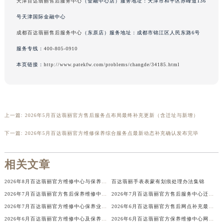
天津百达翡丽售后服务中心
（金融中心店）服务地址：天津市和平区赤峰道136
澳门特别行政区风顺堂区南湾大马路百达翡丽售后服务中心（需提前预约）
号天津国际金融中心
澳门特别行政区花地玛堂区关闸广场百达翡丽售后服务中心（需提前预约）
成都百达翡丽售后服务中心
（东原店）服务地址：成都市锦江区人民东路6号
澳门特别行政区花王堂区大三巴商圈百达翡丽售后服务中心（需提前预约）
服务专线：
400-805-0910
澳门特别行政区嘉模堂区官也街百达翡丽售后服务中心（需提前预约）
本页链接：
http://www.patekfw.com/problems/changde/34185.html
澳门省路氹城市金光大道百达翡丽售后服务中心（需提前预约）
澳门特别行政区望德堂区塔石广场百达翡丽售后服务中心（需提前预约）
福建省福州市鼓楼区五四路128-1号恒力城写字楼15层03室百达翡丽售后服务中心（需提前预约）
福建省厦门市思明区湖滨东路95号万象城华润大厦B座11层1104室百达翡丽售后服务中心（需提前预约）
上一篇:
2026年5月百达翡丽官方售后服务点布局最终补充更新（含迁址与新增）
广东省潮州市潮安区新风路与潮汕路交汇处百达翡丽售后服务中心（需提前预约）
下一篇:
2026年5月百达翡丽官方维修保养综合服务点最新动态补充确认发布完毕
广东省广州市天河区天河路230号万菱汇国际中心A塔7层704室百达翡丽售后服务中心（需提前预约）
广东省广州市越秀区环市东路371-375号世界贸易中心大厦南塔15层1507室百达翡丽售后服务中心（需提前预约）
相关文章
广东省河源市源城区越王大道百达翡丽售后服务中心（需提前预约）
广东省惠州市惠城区江北文昌一路7号华贸大厦1座30层3005室百达翡丽售后服务中心（需提前预约）
2026年8月百达翡丽官方维修中心与保养服务点搬迁及新增补充全知道
百达翡丽手表表蒙有划痕处理办法集锦
广东省江门市蓬江区广场西路百达翡丽售后服务中心（需提前预约）
2026年7月百达翡丽官方售后保养维修中心变动正式通知
2026年7月百达翡丽官方售后服务中心迁址及新设点补充最终公告
广东省揭阳市榕城进贤门步行街百达翡丽售后服务中心（需提前预约）
2026年7月百达翡丽官方维修中心保养业务网点最新变动补充最终一览
2026年6月百达翡丽官方售后网点补充最终版本（含迁移与新增）
广东省茂名市电白区水东街道迎宾大道百达翡丽售后服务中心（需提前预约）
2026年6月百达翡丽官方维修中心及保养服务中心迁移与增设补充确认文件内容
2026年6月百达翡丽官方保养维修中心网点新增及迁址补充确认发布