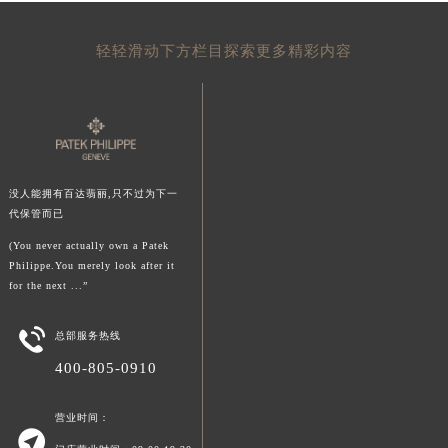
甘肃省合作市人民街百达翡丽售后服务中心（需提前预约）
甘肃省嘉峪关市雄关区新华中路百达翡丽售后服务中心（需提前预约）
轻轻滑动下方栏目探索更多精彩内容
甘肃省金昌市金川区北京路百达翡丽售后服务中心（需提前预约）
甘肃省酒泉市肃州区西大街百达翡丽售后服务中心（需提前预约）
甘肃省临夏市城南街道团结路百达翡丽售后服务中心（需提前预约）
甘肃省陇南市武都区人民路百达翡丽售后服务中心（需提前预约）
甘肃省平凉市崆峒区西大街百达翡丽售后服务中心（需提前预约）
没人能拥有百达翡丽,只不过为下一
代保管而已
甘肃省庆阳市西峰区南大街百达翡丽售后服务中心（需提前预约）
甘肃省天水市秦州区民主路百达翡丽售后服务中心（需提前预约）
(You never actually own a Patek
Philippe.You merely look after it
甘肃省武威市凉州区迎宾路百达翡丽售后服务中心（需提前预约）
for the next ...”
甘肃省张掖市甘州区民乐北路百达翡丽售后服务中心（需提前预约）
宁夏回族自治区固原市原州区文化街百达翡丽售后服务中心（需提前预约）

总部服务热线
宁夏回族自治区石嘴山市大武口区贺兰山路百达翡丽售后服务中心（需提前预约）
400-805-0910
宁夏回族自治区吴忠市利通区开元大道百达翡丽售后服务中心（需提前预约）
宁夏回族自治区银川市兴庆区新华东路97号新百中心C馆一层C1-18号商铺百达翡丽售后服务中心（需提前预约）
营业时间：

宁夏回族自治区中卫市沙坡头区鼓楼东街百达翡丽售后服务中心（需提前预约）