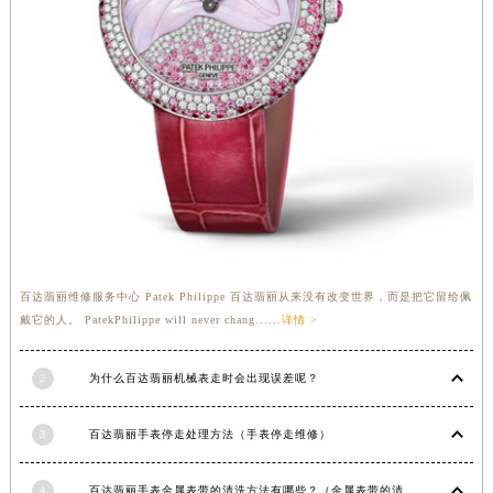
香港特别行政区金钟区中西区金钟道百达翡丽售后服务中心（需提前预约）
香港特别行政区九龙区油尖旺区弥敦道百达翡丽售后服务中心（需提前预约）
香港特别行政区铜锣湾区湾仔区轩尼诗道百达翡丽售后服务中心（需提前预约）
河南省安阳市文峰区解放大道百达翡丽售后服务中心（需提前预约）
河南省鹤壁市淇滨区九州路百达翡丽售后服务中心（需提前预约）
河南省济源市沁园街道济水大道百达翡丽售后服务中心（需提前预约）
河南省焦作市解放区解放路百达翡丽售后服务中心（需提前预约）
河南省开封市鼓楼区中山路百达翡丽售后服务中心（需提前预约）
河南省洛阳市西工区中州中路与解放路交叉口百达翡丽售后服务中心（需提前预约）
百达翡丽维修服务中心 Patek Philippe 百达翡丽从来没有改变世界，而是把它留给佩
河南省漯河市源汇区交通路百达翡丽售后服务中心（需提前预约）
戴它的人。 PatekPhilippe will never chang......
详情 >
河南省南阳市宛城区范蠡东路与南都路交叉口百达翡丽售后服务中心（需提前预约）
河南省平顶山市卫东区建设路百达翡丽售后服务中心（需提前预约）
2
为什么百达翡丽机械表走时会出现误差呢？
河南省濮阳市大华龙区开州路绿城路交叉口百达翡丽售后服务中心（需提前预约）
河南省三门峡市湖滨区和平路百达翡丽售后服务中心（需提前预约）
3
百达翡丽手表停走处理方法（手表停走维修）
河南省商丘市梁园区神火大道百达翡丽售后服务中心（需提前预约）
河南省新乡市红旗区人民路百达翡丽售后服务中心（需提前预约）
4
百达翡丽手表金属表带的清洗方法有哪些？（金属表带的清洗）