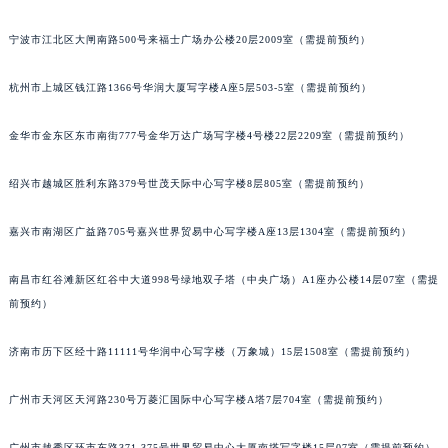
苏州市苏州工业园区星港街199号苏州中心办公楼C座22层08室（需提前预约）
宁波市江北区大闸南路500号来福士广场办公楼20层2009室（需提前预约）
武汉市江汉区解放大道686号世界贸易大厦38层09室（需提前预约）
南宁市青秀区金湖路59号地王大厦12楼1224室（需提前预约）
杭州市上城区钱江路1366号华润大厦写字楼A座5层503-5室（需提前预约）
合肥市蜀山区潜山路111号万象城华润大厦B座12楼03室（需提前预约）
泉州市丰泽区宝洲路729号浦西万达中心写字楼A座7楼709室（需提前预约）
金华市金东区东市南街777号金华万达广场写字楼4号楼22层2209室（需提前预约）
青岛市南区山东路6号华润大厦B座22层04室（需提前预约）
绍兴市越城区胜利东路379号世茂天际中心写字楼8层805室（需提前预约）
烟台市芝罘区胜利路139号万达金融中心A座907室（需提前预约）
长春市朝阳区西安大路727号中银大厦A座(旺进大厦)18层09室（需提前预约）
嘉兴市南湖区广益路705号嘉兴世界贸易中心写字楼A座13层1304室（需提前预约）
贵阳市南明区都司高架桥路33号亨特国际金融中心14楼14D（需提前预约）
昆明市盘龙区北京路928号同德昆明广场写字楼10层06室（需提前预约）
南昌市红谷滩新区红谷中大道998号绿地双子塔（中央广场）A1座办公楼14层07室（需提
石家庄市长安区中山东路39号勒泰中心写字楼B座13层07室（需提前预约）
前预约）
西安市碑林区南关正街88号华侨城长安国际中心E座6楼10室（需提前预约）
济南市历下区经十路11111号华润中心写字楼（万象城）15层1508室（需提前预约）
海口市龙华区金贸东路5号海口华润大厦B座17层1707室（需提前预约）
唐山市路南区新华东道100号万达广场写字楼A座10层1002室（需提前预约）
广州市天河区天河路230号万菱汇国际中心写字楼A塔7层704室（需提前预约）
台州市椒江区东海大道1800号腾达中心东1幢20楼2002室（需提前预约）
内蒙古自治区呼和浩特市玉泉区大学西街70号华润万象城写字楼（鄂尔多斯大厦）23层2326室（需提前预约）
广州市越秀区环市东路371-375号世界贸易中心大厦南塔写字楼15层07室（需提前预约）