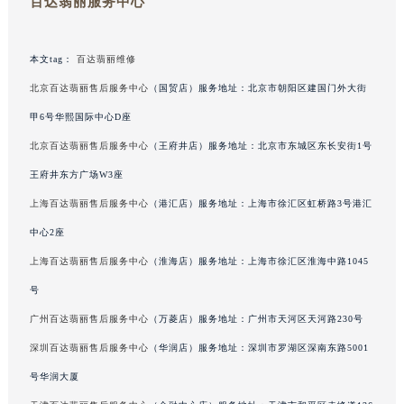
百达翡丽服务中心
山东省威海市环翠区新威海路89号振华商厦一楼名表维修百达翡丽售后服务中心（需提前预约）
山东省潍坊市奎文区东风东街百达翡丽售后服务中心（需提前预约）
本文tag：
百达翡丽维修
山东省枣庄市滕州市北辛路与善国路交叉口百达翡丽售后服务中心（需提前预约）
北京百达翡丽售后服务中心
（国贸店）服务地址：北京市朝阳区建国门外大街
山东省淄博市张店区金晶大道百达翡丽售后服务中心（需提前预约）
甲6号华熙国际中心D座
上海市黄浦区南京东路299号宏伊国际广场写字楼8层806室百达翡丽售后服务中心（需提前预约）
上海市徐汇区虹桥路3号港汇中心2座37层3705室百达翡丽售后服务中心（需提前预约）
北京百达翡丽售后服务中心
（王府井店）服务地址：北京市东城区东长安街1号
浙江省杭州市上城区钱江路1366号华润大厦A座5层503-5室百达翡丽售后服务中心（需提前预约）
王府井东方广场W3座
浙江省湖州市吴兴区劳动路百达翡丽售后服务中心（需提前预约）
上海百达翡丽售后服务中心
（港汇店）服务地址：上海市徐汇区虹桥路3号港汇
浙江省嘉兴市南湖区广益路705号嘉兴世界贸易中心A座13层1304室百达翡丽售后服务中心（需提前预约）
中心2座
浙江省金华市金东区东市南街777号金华万达广场4号楼22楼2209室百达翡丽售后服务中心（需提前预约）
上海百达翡丽售后服务中心
（淮海店）服务地址：上海市徐汇区淮海中路1045
浙江省丽水市莲都区解放街百达翡丽售后服务中心（需提前预约）
号
浙江省宁波市江北区大闸南路500号来福士广场办公楼20层2009室百达翡丽售后服务中心（需提前预约）
广州百达翡丽售后服务中心
（万菱店）服务地址：广州市天河区天河路230号
浙江省衢州市柯城区上街百达翡丽售后服务中心（需提前预约）
浙江省绍兴市越城区胜利东路379号世茂天际中心写字楼8层805室百达翡丽售后服务中心（需提前预约）
深圳百达翡丽售后服务中心
（华润店）服务地址：深圳市罗湖区深南东路5001
浙江省舟山市定海区解放东路百达翡丽售后服务中心（需提前预约）
号华润大厦
澳门特别行政区大堂区议事亭前地（新马路）百达翡丽售后服务中心（需提前预约）