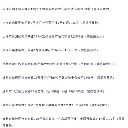
福州市鼓楼区五四路128-1号恒力城写字楼15层03室（需提前预约）
天津市和平区赤峰道136号天津国际金融中心写字楼26层2603室（需提前预约）
成都市锦江区人民东路6号SAC东原中心写字楼24层2406B室（需提前预约）
重庆市江北区观音桥步行街2号融恒时代广场写字楼9层902室（需提前预约）
上海市徐汇区虹桥路3号港汇中心写字楼2座37层3705室（需提前预约）
长沙市芙蓉区定王台街道建湘路393号世茂环球金融中心写字楼（芙蓉广场）10层13室（需提前预约）
上海市黄浦区南京东路299号宏伊国际广场写字楼8层806室（需提前预约）
郑州市二七区铭功路10号华润大厦写字楼29层2905室（需提前预约）
太原市迎泽区解放路15号亨得利名表服务中心（品牌授权店）3层整层（需提前预约）
南京市秦淮区中山南路1号南京中心22层22-C1C2C3室（需提前预约）
沈阳市沈河区中街路137号亨得利名表服务中心（品牌授权店）1层整层（需提前预约）
沈阳市沈河区中街路83号亨得利名表服务中心（品牌授权店）1层整层（需提前预约）
常州市新北区龙锦路1590号现代传媒中心写字楼5号楼10层1008室（需提前预约）
乌鲁木齐市天山区红山路26号时代广场（CCMALL）C座17层17-B（需提前预约）
温州市鹿城区锦绣路1067号置信广场10层1015室（需提前预约）
徐州市鼓楼区淮海东路29号苏宁广场IFC国际金融中心35层3508室（需提前预约）
哈尔滨市道里区友谊西路600号富力中心T2座写字楼29层03室（需提前预约）
扬州市邗江区国展路29号星耀天地写字楼1号楼18层1803室（需提前预约）
大连市中山区人民路15号国际金融大厦7层G室（需提前预约）
佛山市禅城区季华五路57号万科金融中心C座12层1205室（需提前预约）
盐城市盐都区世纪大道5号盐城金融城写字楼1号楼16层1604室（需提前预约）
东莞市东城街道鸿福东路1号民盈国贸中心T1写字楼9层907室（需提前预约）
无锡市梁溪区人民中路139号恒隆广场写字楼1座11层1104室（需提前预约）
泰州市海陵区永定东路399号置地商务中心东塔写字楼（华润万象城）17层1706室（需提
南通市崇川区工农路57号圆融广场写字楼16层1603室（需提前预约）
前预约）