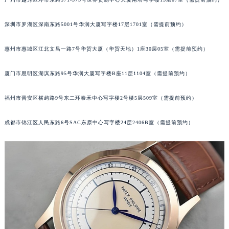
甘肃省兰州市七里河区西津西路16号兰州中心写字楼21层2102室（需提前预约）
重庆市解放碑渝中区民权路28号英利国际金融中心写字楼20层01室（需提前预约）
深圳市罗湖区深南东路5001号华润大厦写字楼17层1701室（需提前预约）
黑龙江省大庆市萨尔图区会战大街百达翡丽售后服务中心（需提前预约）
惠州市惠城区江北文昌一路7号华贸大厦（华贸天地）1座30层05室（需提前预约）
黑龙江省鹤岗市向阳区红军路百达翡丽售后服务中心（需提前预约）
黑龙江省黑河市爱辉区中央街百达翡丽售后服务中心（需提前预约）
厦门市思明区湖滨东路95号华润大厦写字楼B座11层1104室（需提前预约）
黑龙江省鸡西市鸡冠区红军路百达翡丽售后服务中心（需提前预约）
黑龙江省佳木斯市向阳区长安路百达翡丽售后服务中心（需提前预约）
福州市晋安区横屿路9号东二环泰禾中心写字楼2号楼5层509室（需提前预约）
黑龙江省牡丹江市东安区太平路百达翡丽售后服务中心（需提前预约）
成都市锦江区人民东路6号SAC东原中心写字楼24层2406B室（需提前预约）
黑龙江省七台河市桃山区大同街百达翡丽售后服务中心（需提前预约）
黑龙江省齐齐哈尔市龙沙区龙华路百达翡丽售后服务中心（需提前预约）
黑龙江省双鸭山市尖山区新兴大街百达翡丽售后服务中心（需提前预约）
黑龙江省绥化市北林区新华街与康庄路交叉口百达翡丽售后服务中心（需提前预约）
黑龙江省伊春市伊美区通河路百达翡丽售后服务中心（需提前预约）
吉林省白城市洮北区明仁南街百达翡丽售后服务中心（需提前预约）
吉林省白山市浑江区浑江大街百达翡丽售后服务中心（需提前预约）
吉林省吉林市船营区河南街百达翡丽售后服务中心（需提前预约）