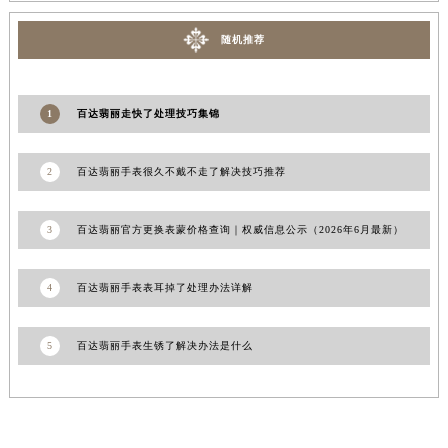
湖南省常德市武陵区人民路百达翡丽售后服务中心（需提前预约）
随机推荐
湖南省郴州市北湖区国庆北路百达翡丽售后服务中心（需提前预约）
湖南省衡阳市雁峰区解放路百达翡丽售后服务中心（需提前预约）
湖南省怀化市鹤城区迎丰中路百达翡丽售后服务中心（需提前预约）
1
百达翡丽走快了处理技巧集锦
湖南省娄底市娄星区长青街百达翡丽售后服务中心（需提前预约）
湖南省邵阳市双清区东风路百达翡丽售后服务中心（需提前预约）
2
百达翡丽手表很久不戴不走了解决技巧推荐
湖南省湘潭市雨湖区莲城大道百达翡丽售后服务中心（需提前预约）
湖南省益阳市赫山区桃花仑路百达翡丽售后服务中心（需提前预约）
3
百达翡丽官方更换表蒙价格查询｜权威信息公示（2026年6月最新）
湖南省永州市冷水滩区永州大道与中兴路交叉口百达翡丽售后服务中心（需提前预约）
湖南省岳阳市岳阳楼区东茅岭路百达翡丽售后服务中心（需提前预约）
4
百达翡丽手表表耳掉了处理办法详解
湖南省张家界市永定区解放路百达翡丽售后服务中心（需提前预约）
湖南省长沙市芙蓉区建湘路393号世茂环球金融中心写字楼10层1013室百达翡丽售后服务中心（需提前预约）
5
百达翡丽手表生锈了解决办法是什么
湖南省株洲市芦淞区建设南路百达翡丽售后服务中心（需提前预约）
甘肃省白银市白银区北京路百达翡丽售后服务中心（需提前预约）
甘肃省定西市安定区解放路百达翡丽售后服务中心（需提前预约）
甘肃省敦煌市沙州镇阳关中路百达翡丽售后服务中心（需提前预约）