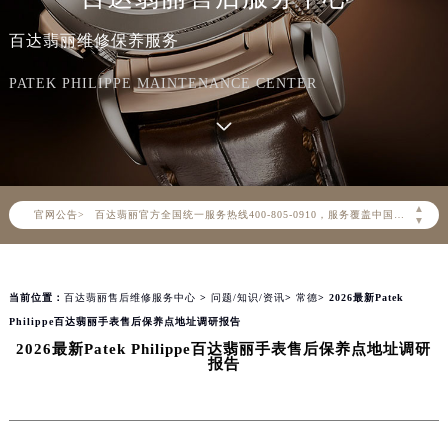
百达翡丽维修保养服务
PATEK PHILIPPE MAINTENANCE CENTER
2026年8月百达翡丽中国区售后服务网络优化升级公告
2026年8月百达翡丽全国官方售后客户服务热线：400-805-0910
▲
官网公告>
百达翡丽官方全国统一服务热线400-805-0910，服务覆盖中国大陆、香港、澳门、台湾全部区域（非大陆需加拨“+86”）
▼
2026年8月百达翡丽售后服务中心最新网点地址：
北京市朝阳区建国门外大街甲6号华熙国际中心写字楼D座11层1102室（北京总部）（需提前预约）
当前位置：
百达翡丽售后维修服务中心
>
问题/知识/资讯
>
常德
> 2026最新Patek
北京市东城区东长安街1号东方广场写字楼W3座6层602室（需提前预约）
Philippe百达翡丽手表售后保养点地址调研报告
天津市和平区赤峰道136号天津国际金融中心写字楼26层2603室（需提前预约）
2026最新Patek Philippe百达翡丽手表售后保养点地址调研
上海市徐汇区虹桥路3号港汇中心写字楼2座37层3705室（需提前预约）
报告
上海市黄浦区南京东路299号宏伊国际广场写字楼8层806室（需提前预约）
南京市秦淮区中山南路1号（新街口）南京中心写字楼22层C1-1室（需提前预约）
常州市新北区龙锦路1590号现代传媒中心写字楼5号楼10层1008室（需提前预约）