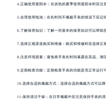
合肥市蜀山区潜山路111号万象城华润
4.正确使用遮阳伞：在炎热的夏季使用遮阳伞时应注
泉州市丰泽区宝洲路729号浦西万达中
青岛市南区山东路6号华润大厦B座2
5.合理使用电池：在长时间不佩戴手表的情况下应记
烟台市芝罘区胜利路139号万达金融中
长春市朝阳区西安大路727号中银大厦
6.了解保养知识：了解一些基本的保养知识可以帮助
贵阳市南明区都司高架桥路33号亨特
昆明市盘龙区北京路928号同德昆明
7.选择正规渠道购买和维修：购买和维修时应选择正
石家庄市长安区中山东路39号勒泰中
西安市碑林区南关正街88号华侨城长
8.注意环境因素：避免将手表长时间暴露在高温、潮
海口市龙华区金贸东路5号海口华润大厦
唐山市路南区新华东道100号万达广场
9.定期检查功能：定期检查手表的功能是否正常运行
台州市椒江区东海大道1800号腾达中
内蒙古自治区呼和浩特市玉泉区大学西
10.选择合适的佩戴方式：选择合适的佩戴方式可以
甘肃省兰州市七里河区西津西路16号兰
重庆市解放碑渝中区民权路28号英利
11.保持清洁干燥：在日常佩戴中应注意保持手表的
黑龙江省大庆市萨尔图区会战大街百