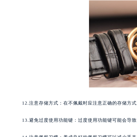
黑龙江省鹤岗市向阳区红军路百达翡
黑龙江省黑河市爱辉区中央街百达翡
黑龙江省鸡西市鸡冠区红军路百达翡
黑龙江省佳木斯市向阳区长安路百达
黑龙江省牡丹江市东安区太平路百达
黑龙江省七台河市桃山区大同街百达
黑龙江省齐齐哈尔市龙沙区龙华路百
黑龙江省双鸭山市尖山区新兴大街百
黑龙江省绥化市北林区新华街与康庄
黑龙江省伊春市伊美区通河路百达翡
吉林省白城市洮北区明仁南街百达翡
吉林省白山市浑江区浑江大街百达翡
12.注意存储方式：在不佩戴时应注意正确的存储方
吉林省吉林市船营区河南街百达翡丽
吉林省辽源市龙山区人民大街百达翡
13.避免过度使用功能键：过度使用功能键可能会导
吉林省梅河口市新华街道梅河大街百
吉林省四平市铁东区紫气大路与南九