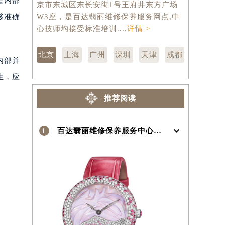
是内部
京市东城区东长安街1号王府井东方广场
汇区虹桥路
）
够准确
W3座，是百达翡丽维修保养服务网点,中
维修保养服
心技师均接受标准培训....
详情 >
训....
详情 
北京
上海
广州
深圳
天津
成都
内部并
生，应
推荐阅读
1
百达翡丽维修保养服务中心介绍 | Patek Philippe