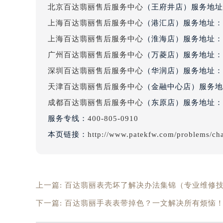
北京百达翡丽售后服务中心
（王府井店）服务地址
辽宁省沈阳市沈河区中街路83号亨
北京市朝阳区建国门外大街甲6号华熙
上海百达翡丽售后服务中心
（港汇店）服务地址：
北京市东城区东长安街1号王府井东方
上海百达翡丽售后服务中心
（淮海店）服务地址：
河北省保定市竞秀区朝阳北大街北国
广州百达翡丽售后服务中心
（万菱店）服务地址：
内蒙古自治区阿拉善盟市左旗土尔扈
深圳百达翡丽售后服务中心
（华润店）服务地址：
内蒙古自治区巴彦淖尔市临河区新华
天津百达翡丽售后服务中心
（金融中心店）服务地
内蒙古自治区包头市青山区幸福路甲
成都百达翡丽售后服务中心
（东原店）服务地址：
内蒙古自治区赤峰市红山区哈达街百
服务专线：
400-805-0910
内蒙古自治区鄂尔多斯市东胜区伊金
内蒙古自治区呼伦贝尔市海拉尔区中
本页链接：
http://www.patekfw.com/problems/ch
内蒙古自治区通辽市科尔沁区明仁大
内蒙古自治区乌海市海勃湾区人民南
内蒙古自治区乌兰察布市集宁区恩和
上一篇:
百达翡丽表壳坏了解决办法集锦（专业维修
内蒙古自治区锡林郭勒盟市锡林浩特
内蒙古自治区兴安盟市乌兰浩特市兴
下一篇:
百达翡丽手表表带掉色？一文解决所有烦恼
山西省大同市平城区迎宾街百达翡丽