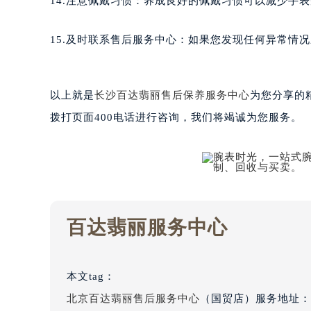
14.注意佩戴习惯：养成良好的佩戴习惯可以减少手
吉林省松原市宁江区五环大街百达翡
吉林省通化市东昌区环通乡江南大街
15.及时联系售后服务中心：如果您发现任何异常情
吉林省延边市延吉市解放路百达翡丽
辽宁省鞍山市铁东区站前街百达翡丽
辽宁省本溪市平山区胜利路百达翡丽
以上就是
长沙百达翡丽售后保养服务中心
为您分享的
辽宁省朝阳市双塔区新华路百达翡丽
拨打页面400电话进行咨询，我们将竭诚为您服务。
辽宁省丹东市振兴区七经街百达翡丽
辽宁省抚顺市新抚区东一路百达翡丽
辽宁省阜新市海州区解放大街百达翡
辽宁省葫芦岛市连山区中央路百达翡
辽宁省锦州市古塔区中央大街百达翡
百达翡丽服务中心
辽宁省辽阳市白塔区新运大街百达翡
辽宁省盘锦市兴隆台区石油大街百达
辽宁省铁岭市银州区南马路百达翡丽
本文tag：
辽宁省营口市站前区市府路与渤海大
北京百达翡丽售后服务中心
（国贸店）服务地址：
辽宁省沈阳市沈河区中街路137号亨