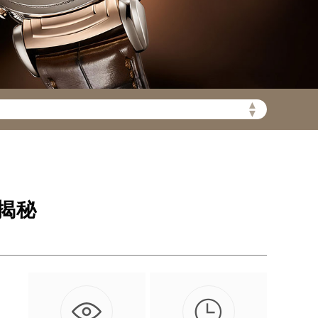
陆需加拨“+86”）
▲
▼
揭秘

受