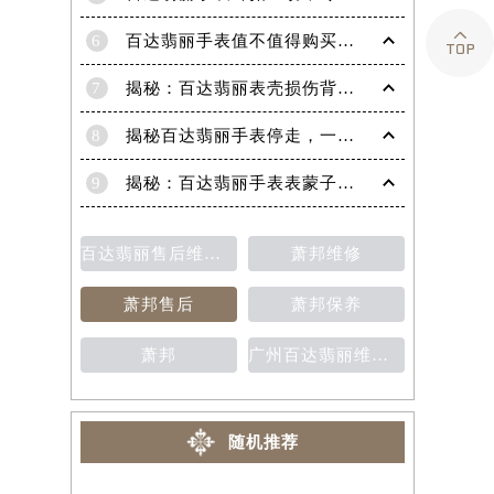

6
百达翡丽手表值不值得购买（名表投资与收藏指南）
7
揭秘：百达翡丽表壳损伤背后的故事
8
揭秘百达翡丽手表停走，一文教你轻松恢复活力！
9
揭秘：百达翡丽手表表蒙子破损修复指南，让爱表重焕光彩！
百达翡丽售后维修保养费用价目表
萧邦维修
萧邦售后
萧邦保养
萧邦
广州百达翡丽维修保养售后中心
随机推荐