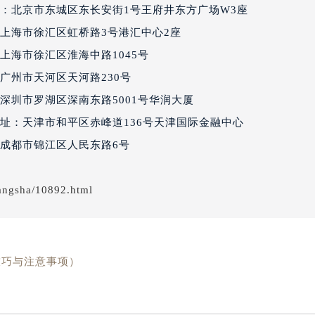
：北京市东城区东长安街1号王府井东方广场W3座
得利名表维修授权店1楼百达翡丽售后服务中心（需提前预约）
国际中心D座11层1102室百达翡丽售后服务中心（北京总部）
上海市徐汇区虹桥路3号港汇中心2座
广场W3座6层602室百达翡丽售后服务中心（需提前预约）
上海市徐汇区淮海中路1045号
先天下百达翡丽售后服务中心（需提前预约）
广州市天河区天河路230号
特大街百达翡丽售后服务中心（需提前预约）
深圳市罗湖区深南东路5001号华润大厦
街百达翡丽售后服务中心（需提前预约）
址：天津市和平区赤峰道136号天津国际金融中心
3号王府井百货名表维修百达翡丽售后服务中心（需提前预约）
成都市锦江区人民东路6号
达翡丽售后服务中心（需提前预约）
霍洛街百达翡丽售后服务中心（需提前预约）
央街百达翡丽售后服务中心（需提前预约）
angsha/10892.html
街百达翡丽售后服务中心（需提前预约）
路百达翡丽售后服务中心（需提前预约）
大街百达翡丽售后服务中心（需提前预约）
技巧与注意事项）
市光明街与额尔敦路交叉口百达翡丽售后服务中心（需提前预约
安大街百达翡丽售后服务中心（需提前预约）
！
售后服务中心（需提前预约）