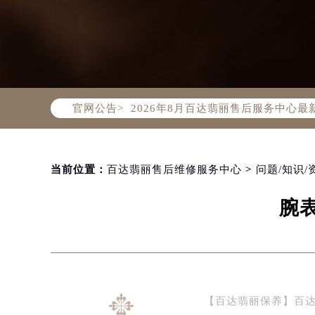
2026年8月百达翡丽中国区售后服
2026年8月百达翡丽全国官方售后客户服
百达翡丽官方全国统一服务热线400-
官网公告>
2026年8月百达翡丽售后服务中心最
北京市朝阳区建国门外大街甲6号华熙
北京市东城区东长安街1号东方广场写
天津市和平区赤峰道136号天津国际金
当前位置：
百达翡丽售后维修服务中心
>
问题/知识/
上海市徐汇区虹桥路3号港汇中心写字楼
腕
上海市黄浦区南京东路299号宏伊国
南京市秦淮区中山南路1号（新街口）
常州市新北区龙锦路1590号现代传媒
徐州市鼓楼区淮海东路29号苏宁广场I
扬州市邗江区国展路29号星耀天地写字
【百达翡丽保养】百
盐城市盐都区世纪大道5号盐城金融城写