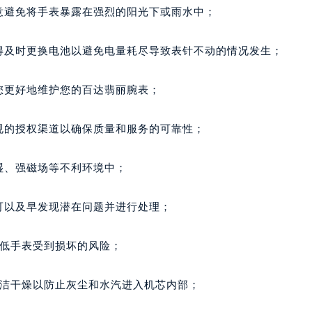
大厦B座12楼03室（需提前预约）
意避免将手表暴露在强烈的阳光下或雨水中；
心写字楼A座7楼709室（需提前预约）
2层04室（需提前预约）
得及时更换电池以避免电量耗尽导致表针不动的情况发生；
心A座907室（需提前预约）
A座(旺进大厦)18层09室（需提前预约）
您更好地维护您的百达翡丽腕表；
国际金融中心14楼14D（需提前预约）
广场写字楼10层06室（需提前预约）
规的授权渠道以确保质量和服务的可靠性；
心写字楼B座13层07室（需提前预约）
安国际中心E座6楼10室（需提前预约）
湿、强磁场等不利环境中；
B座17层1707室（需提前预约）
写字楼A座10层1002室（需提前预约）
可以及早发现潜在问题并进行处理；
心东1幢20楼2002室（需提前预约）
街70号华润万象城写字楼（鄂尔多斯大厦）23层2326室（需
降低手表受到损坏的风险；
州中心写字楼21层2102室（需提前预约）
国际金融中心写字楼20层01室（需提前预约）
清洁干燥以防止灰尘和水汽进入机芯内部；
达翡丽售后服务中心（需提前预约）