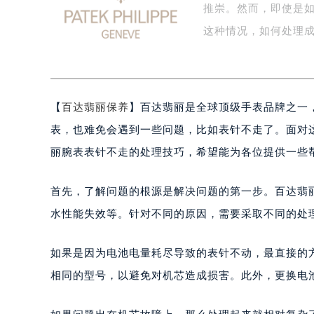
推崇。然而，即使是
泰州市海陵区永定东路399号置地商
宁波市江北区大闸南路500号来福士广
这种情况，如何处理
杭州市上城区钱江路1366号华润大厦
金华市金东区东市南街777号金华万达
绍兴市越城区胜利东路379号世茂天
【
百达翡丽保养
】百达翡丽是全球顶级手表品牌之一
嘉兴市南湖区广益路705号嘉兴世界贸
南昌市红谷滩新区红谷中大道998号
表，也难免会遇到一些问题，比如表针不走了。面对
济南市历下区经十路11111号华润中
丽腕表表针不走的处理技巧，希望能为各位提供一些
广州市天河区天河路230号万菱汇国
广州市越秀区环市东路371-375号
首先，了解问题的根源是解决问题的第一步。百达翡
深圳市罗湖区深南东路5001号华润大
水性能失效等。针对不同的原因，需要采取不同的处
惠州市惠城区江北文昌一路7号华贸大
厦门市思明区湖滨东路95号华润大厦写
如果是因为电池电量耗尽导致的表针不动，最直接的
福州市鼓楼区五四路128-1号恒力城
相同的型号，以避免对机芯造成损害。此外，更换电
成都市锦江区人民东路6号SAC东原中
重庆市江北区观音桥步行街2号融恒时