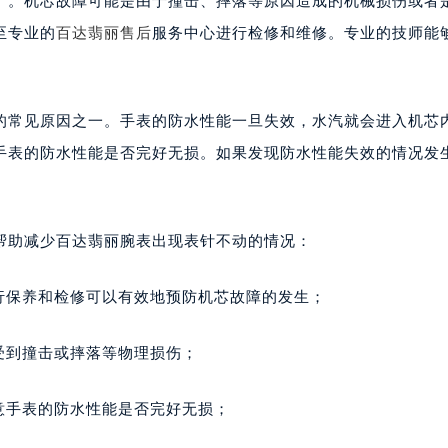
了。机芯故障可能是由于撞击、摔落等原因造成的机械损伤或者
号世茂环球金融中心写字楼（芙蓉广场）10层13室（需提前预约
至专业的
百达翡丽售后
服务中心进行检修和维修。专业的技师能
楼29层2905室（需提前预约）
表服务中心（品牌授权店）3层整层（需提前预约）
表服务中心（品牌授权店）1层整层（需提前预约）
的常见原因之一。手表的防水性能一旦失效，水汽就会进入机芯
表服务中心（品牌授权店）1层整层（需提前预约）
手表的防水性能是否完好无损。如果发现防水性能失效的情况发
（CCMALL）C座17层17-B（需提前预约）
10层1015室（需提前预约）
心T2座写字楼29层03室（需提前预约）
厦7层G室（需提前预约）
帮助减少百达翡丽腕表出现表针不动的情况：
心C座12层1205室（需提前预约）
中心T1写字楼9层907室（需提前预约）
行保养和检修可以有效地预防机芯故障的发生；
写字楼1座11层1104室（需提前预约）
楼16层1603室（需提前预约）
受到撞击或摔落等物理损伤；
中心办公楼C座22层08室（需提前预约）
大厦38层09室（需提前预约）
意手表的防水性能是否完好无损；
楼1224室（需提前预约）