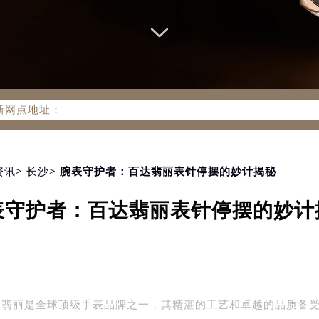
务网络优化升级公告
务热线：400-805-0910
805-0910，服务覆盖中国大陆、香港、澳门、台湾全部区域（非大
新网点地址：
国际中心写字楼D座11层1102室（北京总部）（需提前预约）
字楼W3座6层602室（需提前预约）
融中心写字楼26层2603室（需提前预约）
资讯
>
长沙
> 腕表守护者：百达翡丽表针停摆的妙计揭秘
2座37层3705室（需提前预约）
表守护者：百达翡丽表针停摆的妙计
际广场写字楼8层806室（需提前预约）
南京中心写字楼22层C1-1室（需提前预约）
中心写字楼5号楼10层1008室（需提前预约）
FC国际金融中心写字楼35层3508室（需提前预约）
楼1号楼18层1803室（需提前预约）
达翡丽是全球顶级手表品牌之一，其精湛的工艺和卓越的品质备
字楼1号楼16层1604室（需提前预约）