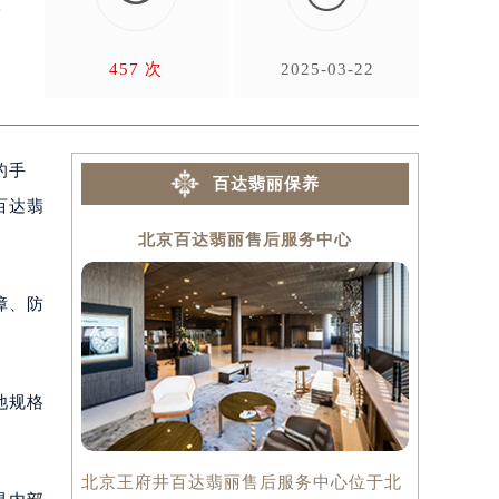
对
457 次
2025-03-22
的手
百达翡丽保养
百达翡
北京百达翡丽售后服务中心
上
障、防
池规格
。
北京王府井百达翡丽售后服务中心位于北
上海百达翡