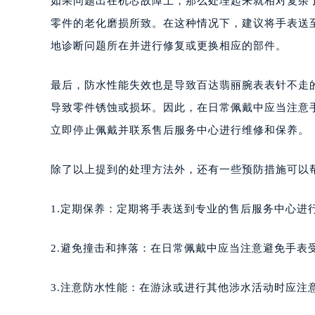
如果问题出在机芯故障上，那么处理起来就相对复杂
长沙市芙蓉区定王台街道建湘路393
零件的老化磨损所致。在这种情况下，建议将手表送
郑州市二七区铭功路10号华润大厦写字
地诊断问题所在并进行修复或更换相应的部件。
太原市迎泽区解放路15号亨得利名
沈阳市沈河区中街路137号亨得利名
最后，防水性能失效也是导致百达翡丽腕表表针不走
沈阳市沈河区中街路83号亨得利名
导致零件锈蚀或损坏。因此，在日常佩戴中应当注意
乌鲁木齐市天山区红山路26号时代广场
温州市鹿城区锦绣路1067号置信广场
立即停止佩戴并联系售后服务中心进行维修和保养。
哈尔滨市道里区友谊西路600号富力中
大连市中山区人民路15号国际金融大
除了以上提到的处理方法外，还有一些预防措施可以
佛山市禅城区季华五路57号万科金融中
东莞市东城街道鸿福东路1号民盈国贸
1.定期保养：定期将手表送到专业的售后服务中心进
无锡市梁溪区人民中路139号恒隆广场
南通市崇川区工农路57号圆融广场写字
2.避免撞击和摔落：在日常佩戴中应当注意避免手表
苏州市苏州工业园区星港街199号苏州
武汉市江汉区解放大道686号世界贸易
3.注意防水性能：在游泳或进行其他涉水活动时应注
南宁市青秀区金湖路59号地王大厦12