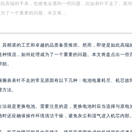
如此高端的手表，也难免会遇到一些问题，比如表针不走了。面
务中心东塔写字楼（华润万象城）17层1706室（需提前预约）
场办公楼20层2009室（需提前预约）
成为了一个重要的问题。本文将…
写字楼A座5层503-5室（需提前预约）
广场写字楼4号楼22层2209室（需提前预约）
际中心写字楼8层805室（需提前预约）
，其精湛的工艺和卓越的品质备受推崇。然而，即使是如此高端
易中心写字楼A座13层1304室（需提前预约）
绿地双子塔（中央广场）A1座办公楼14层07室（需提前预约）
这种情况，如何处理成为了一个重要的问题。本文将盘点出一些
心写字楼（万象城）15层1508室（需提前预约）
帮助。
际中心写字楼A塔7层704室（需提前预约）
世界贸易中心大厦南塔写字楼15层07室（需提前预约）
丽腕表表针不走的常见原因有以下几种：电池电量耗尽、机芯故
厦写字楼17层1701室（需提前预约）
理方法。
厦写字楼1座30层05室（需提前预约）
字楼B座11层1104室（需提前预约）
方法就是更换电池。需要注意的是，更换电池时应当选择与原电
写字楼15层03室（需提前预约）
池时还应确保操作环境清洁干燥，避免灰尘和湿气进入机芯内部
心写字楼24层2406B室（需提前预约）
代广场写字楼9层902室（需提前预约）