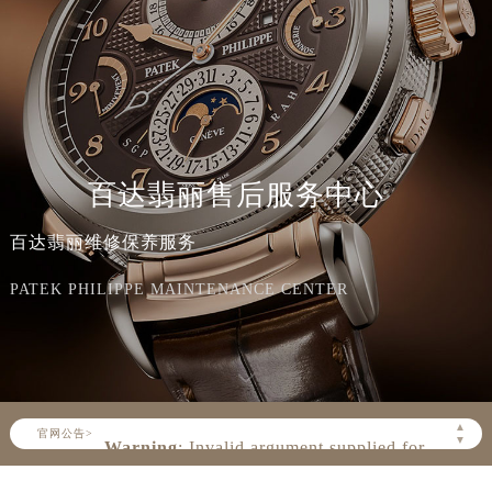
百达翡丽售后服务中心
百达翡丽维修保养服务
PATEK PHILIPPE MAINTENANCE CENTER
▲
官网公告>
▼
Warning
: Invalid argument supplied for
foreach() in
/www/wwwroot/seo/countryt/two/www.patek