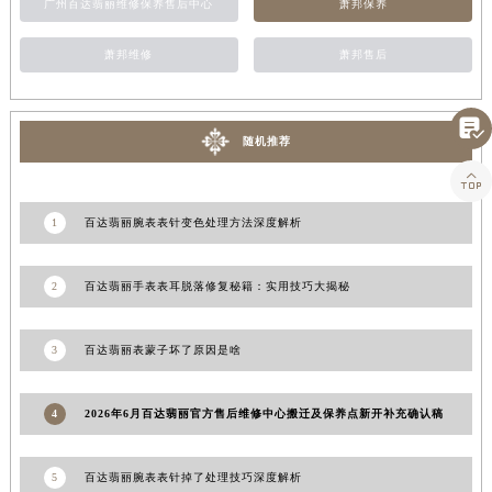
广州百达翡丽维修保养售后中心
萧邦保养
萧邦维修
萧邦售后

随机推荐

1
百达翡丽腕表表针变色处理方法深度解析
2
百达翡丽手表表耳脱落修复秘籍：实用技巧大揭秘
3
百达翡丽表蒙子坏了原因是啥
4
2026年6月百达翡丽官方售后维修中心搬迁及保养点新开补充确认稿
5
百达翡丽腕表表针掉了处理技巧深度解析