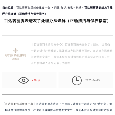
content/themes/PatekPhilippe/header.php
on line
154
当前位置：
百达翡丽售后维修服务中心
>
问题/知识/资讯
>
长沙
> 百达翡丽腕表进灰了处
理办法详解（正确清洁与保养指南）
百达翡丽腕表进灰了处理办法详解（正确清洁与保养指南）
【百达翡丽售后维修中心】百达翡丽腕表进灰了？别急，让我们
一起走进“灰”暗时刻，揭开解决办法的神秘面纱。在这篇充满幽默
与智慧的文章中，我们不仅会探讨如何应对腕表进灰的问题，还
会巧妙地融入海兔元素，为你的…

460 次
2025-04-13
【
百达翡丽售后维修中心
】百达翡丽腕表进灰了？别急，让我们一起走进“灰”暗时刻，揭
开解决办法的神秘面纱。在这篇充满幽默与智慧的文章中，我们不仅会探讨如何应对腕表