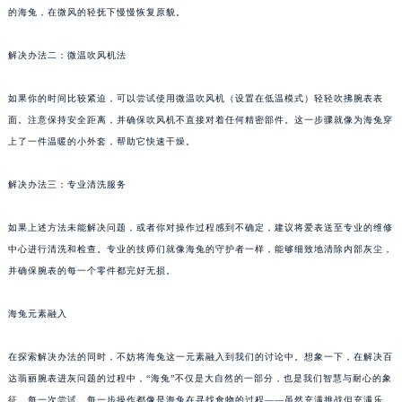
的海兔，在微风的轻抚下慢慢恢复原貌。
解决办法二：微温吹风机法
如果你的时间比较紧迫，可以尝试使用微温吹风机（设置在低温模式）轻轻吹拂腕表表
面。注意保持安全距离，并确保吹风机不直接对着任何精密部件。这一步骤就像为海兔穿
上了一件温暖的小外套，帮助它快速干燥。
解决办法三：专业清洗服务
如果上述方法未能解决问题，或者你对操作过程感到不确定，建议将爱表送至专业的维修
中心进行清洗和检查。专业的技师们就像海兔的守护者一样，能够细致地清除内部灰尘，
并确保腕表的每一个零件都完好无损。
海兔元素融入
在探索解决办法的同时，不妨将海兔这一元素融入到我们的讨论中。想象一下，在解决百
达翡丽腕表进灰问题的过程中，“海兔”不仅是大自然的一部分，也是我们智慧与耐心的象
征。每一次尝试、每一步操作都像是海兔在寻找食物的过程——虽然充满挑战但充满乐