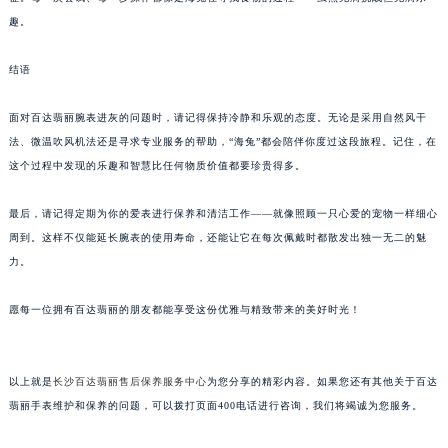
趣。
结语
面对百达翡丽腕表进灰的问题时，请记得保持冷静和乐观的态度。无论是采用自然风干
法、微温吹风机法还是寻求专业服务的帮助，“海兔”都会陪伴你度过这段旅程。记住，在
这个过程中发现的乐趣和智慧比任何物质价值都要珍贵得多。
最后，请记得定期为你的爱表进行保养和清洁工作——就像照顾一只心爱的宠物一样细心
周到。这样不仅能延长腕表的使用寿命，还能让它在每次佩戴时都散发出独一无二的魅
力。
愿每一位拥有百达翡丽的朋友都能享受这份优雅与精致带来的美好时光！
以上就是
长沙百达翡丽售后保养服务中心
为您分享的精彩内容。如果您还有其他关于百达
翡丽手表维护和保养的问题，可以拨打页面400电话进行咨询，我们将竭诚为您服务。