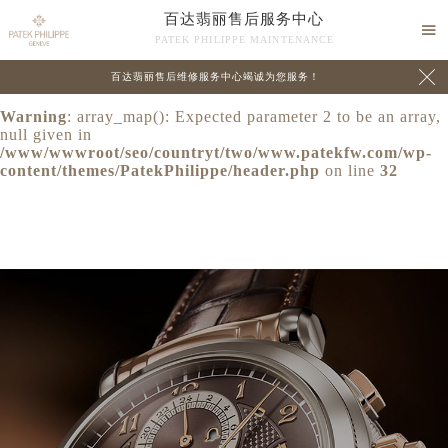
百达翡丽售后服务中心
Warning
: extract() expects parameter 1 to be array, null

PATEK PHILIPPE MAINTENANCE
given in
/www/wwwroot/seo/countryt/two/www.patekfw.com/wp-

百达翡丽售后维修服务中心竭诚为您服务！
content/themes/PatekPhilippe/header.php
on line
24
Warning
: array_map(): Expected parameter 2 to be an array,
null given in
/www/wwwroot/seo/countryt/two/www.patekfw.com/wp-
content/themes/PatekPhilippe/header.php
on line
32
中心介绍
联系我们