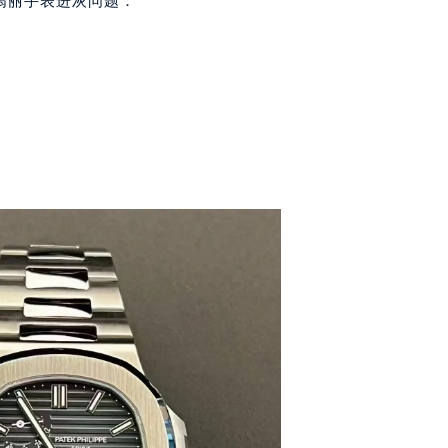
翡丽手表进灰问题：
大厦B座12楼03室（需提前预约）
心写字楼A座7楼709室（需提前预约）
2层04室（需提前预约）
心A座907室（需提前预约）
A座(旺进大厦)18层09室（需提前预约）
国际金融中心14楼14D（需提前预约）
广场写字楼10层06室（需提前预约）
心写字楼B座13层07室（需提前预约）
安国际中心E座6楼10室（需提前预约）
B座17层1707室（需提前预约）
写字楼A座10层1002室（需提前预约）
心东1幢20楼2002室（需提前预约）
街70号华润万象城写字楼（鄂尔多斯大厦）23层2326室（需
州中心写字楼21层2102室（需提前预约）
国际金融中心写字楼20层01室（需提前预约）
达翡丽售后服务中心（需提前预约）