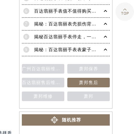

6
百达翡丽手表值不值得购买（名表投资与收藏指南）
7
揭秘：百达翡丽表壳损伤背后的故事
8
揭秘百达翡丽手表停走，一文教你轻松恢复活力！
9
揭秘：百达翡丽手表表蒙子破损修复指南，让爱表重焕光彩！
广州百达翡丽维修保养售后中心
萧邦保养
百达翡丽售后维修保养费用价目表
萧邦售后
萧邦维修
萧邦
随机推荐
选择质