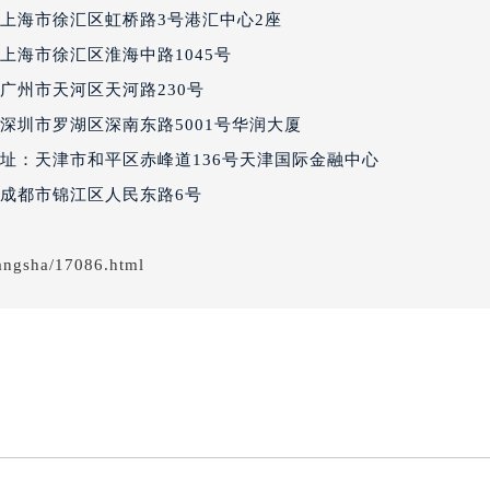
得利名表维修授权店1楼百达翡丽售后服务中心（需提前预约）
上海市徐汇区虹桥路3号港汇中心2座
国际中心D座11层1102室百达翡丽售后服务中心（北京总部）
上海市徐汇区淮海中路1045号
广场W3座6层602室百达翡丽售后服务中心（需提前预约）
广州市天河区天河路230号
先天下百达翡丽售后服务中心（需提前预约）
深圳市罗湖区深南东路5001号华润大厦
特大街百达翡丽售后服务中心（需提前预约）
址：天津市和平区赤峰道136号天津国际金融中心
街百达翡丽售后服务中心（需提前预约）
成都市锦江区人民东路6号
3号王府井百货名表维修百达翡丽售后服务中心（需提前预约）
达翡丽售后服务中心（需提前预约）
霍洛街百达翡丽售后服务中心（需提前预约）
angsha/17086.html
央街百达翡丽售后服务中心（需提前预约）
街百达翡丽售后服务中心（需提前预约）
路百达翡丽售后服务中心（需提前预约）
大街百达翡丽售后服务中心（需提前预约）
市光明街与额尔敦路交叉口百达翡丽售后服务中心（需提前预约
安大街百达翡丽售后服务中心（需提前预约）
售后服务中心（需提前预约）