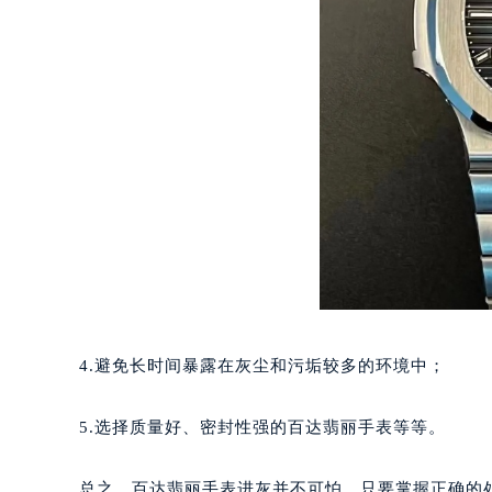
黑龙江省鹤岗市向阳区红军路百达翡
黑龙江省黑河市爱辉区中央街百达翡
黑龙江省鸡西市鸡冠区红军路百达翡
黑龙江省佳木斯市向阳区长安路百达
黑龙江省牡丹江市东安区太平路百达
黑龙江省七台河市桃山区大同街百达
黑龙江省齐齐哈尔市龙沙区龙华路百
黑龙江省双鸭山市尖山区新兴大街百
黑龙江省绥化市北林区新华街与康庄
黑龙江省伊春市伊美区通河路百达翡
吉林省白城市洮北区明仁南街百达翡
吉林省白山市浑江区浑江大街百达翡
4.避免长时间暴露在灰尘和污垢较多的环境中；
吉林省吉林市船营区河南街百达翡丽
吉林省辽源市龙山区人民大街百达翡
5.选择质量好、密封性强的百达翡丽手表等等。
吉林省梅河口市新华街道梅河大街百
吉林省四平市铁东区紫气大路与南九
总之，百达翡丽手表进灰并不可怕，只要掌握正确的