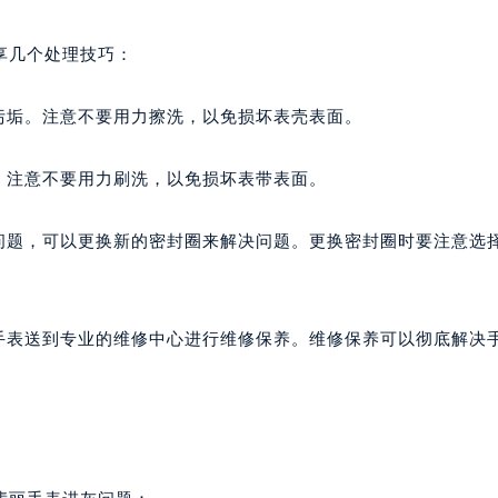
号世茂环球金融中心写字楼（芙蓉广场）10层13室（需提前预约
楼29层2905室（需提前预约）
享几个处理技巧：
表服务中心（品牌授权店）3层整层（需提前预约）
表服务中心（品牌授权店）1层整层（需提前预约）
污垢。注意不要用力擦洗，以免损坏表壳表面。
表服务中心（品牌授权店）1层整层（需提前预约）
（CCMALL）C座17层17-B（需提前预约）
。注意不要用力刷洗，以免损坏表带表面。
10层1015室（需提前预约）
心T2座写字楼29层03室（需提前预约）
灰问题，可以更换新的密封圈来解决问题。更换密封圈时要注意选
厦7层G室（需提前预约）
心C座12层1205室（需提前预约）
中心T1写字楼9层907室（需提前预约）
将手表送到专业的维修中心进行维修保养。维修保养可以彻底解决
写字楼1座11层1104室（需提前预约）
楼16层1603室（需提前预约）
中心办公楼C座22层08室（需提前预约）
大厦38层09室（需提前预约）
楼1224室（需提前预约）