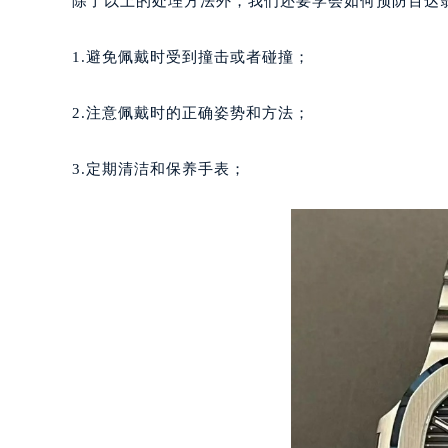
除了以上的处理方法外，我们还要学会如何预防百达
合肥市蜀山区潜山路111号万象城华润
泉州市丰泽区宝洲路729号浦西万达中
1.避免佩戴时受到撞击或者碰撞；
青岛市南区山东路6号华润大厦B座2
烟台市芝罘区胜利路139号万达金融中
2.注意佩戴时的正确姿势和方法；
长春市朝阳区西安大路727号中银大厦
贵阳市南明区都司高架桥路33号亨特
3.定期清洁和保养手表；
昆明市盘龙区北京路928号同德昆明
石家庄市长安区中山东路39号勒泰中
西安市碑林区南关正街88号华侨城长
海口市龙华区金贸东路5号海口华润大厦
唐山市路南区新华东道100号万达广场
台州市椒江区东海大道1800号腾达中
内蒙古自治区呼和浩特市玉泉区大学西
甘肃省兰州市七里河区西津西路16号兰
重庆市解放碑渝中区民权路28号英利
黑龙江省大庆市萨尔图区会战大街百