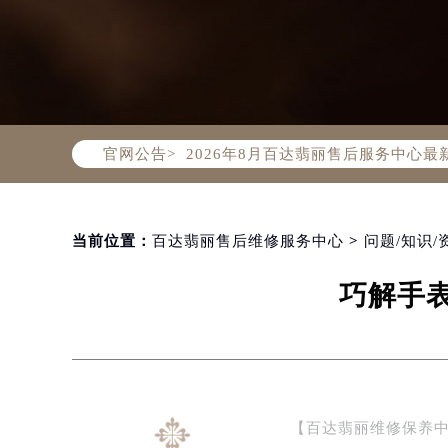
2026年8月百达翡丽中国区售后服
2026年8月百达翡丽全国官方售后客户服
百达翡丽官方全国统一服务热线400-
官网公告>
2026年8月百达翡丽售后服务中心最
北京市朝阳区建国门外大街甲6号华熙
北京市东城区东长安街1号东方广场写
天津市和平区赤峰道136号天津国际金
当前位置：
百达翡丽售后维修服务中心
>
问题/知识/
上海市徐汇区虹桥路3号港汇中心写字楼
巧解手
上海市黄浦区南京东路299号宏伊国
南京市秦淮区中山南路1号（新街口）
常州市新北区龙锦路1590号现代传媒
徐州市鼓楼区淮海东路29号苏宁广场I
扬州市邗江区国展路29号星耀天地写字
【百达翡丽维修保养
盐城市盐都区世纪大道5号盐城金融城写