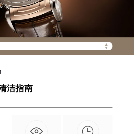
陆需加拨“+86”）
▲
▼
南
清洁指南

问