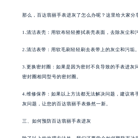
长沙市芙蓉区定王台街道建湘路393
郑州市二七区铭功路10号华润大厦写字
那么，百达翡丽手表进灰了怎么办呢？这里给大家分
太原市迎泽区解放路15号亨得利名
沈阳市沈河区中街路137号亨得利名
1.清洁表壳：用软布轻轻擦拭表壳表面，去除灰尘和
沈阳市沈河区中街路83号亨得利名
乌鲁木齐市天山区红山路26号时代广场
2.清洁表带：用软毛刷轻轻刷去表带上的灰尘和污垢
温州市鹿城区锦绣路1067号置信广场
哈尔滨市道里区友谊西路600号富力中
3.更换密封圈：如果是因为密封不良导致的手表进
大连市中山区人民路15号国际金融大
密封圈相同型号的密封圈。
佛山市禅城区季华五路57号万科金融中
东莞市东城街道鸿福东路1号民盈国贸
4.维修保养：如果以上方法都无法解决问题，建议
无锡市梁溪区人民中路139号恒隆广场
灰问题，让您的百达翡丽手表焕然一新。
南通市崇川区工农路57号圆融广场写字
苏州市苏州工业园区星港街199号苏州
三、如何预防百达翡丽手表进灰
武汉市江汉区解放大道686号世界贸易
南宁市青秀区金湖路59号地王大厦12