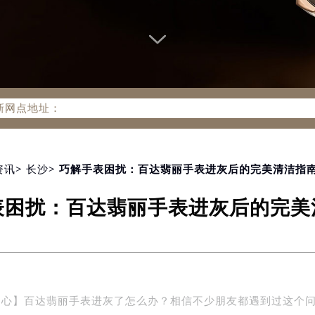
务网络优化升级公告
务热线：400-805-0910
805-0910，服务覆盖中国大陆、香港、澳门、台湾全部区域（非大
新网点地址：
国际中心写字楼D座11层1102室（北京总部）（需提前预约）
字楼W3座6层602室（需提前预约）
融中心写字楼26层2603室（需提前预约）
资讯
>
长沙
> 巧解手表困扰：百达翡丽手表进灰后的完美清洁指
2座37层3705室（需提前预约）
表困扰：百达翡丽手表进灰后的完美
际广场写字楼8层806室（需提前预约）
南京中心写字楼22层C1-1室（需提前预约）
中心写字楼5号楼10层1008室（需提前预约）
FC国际金融中心写字楼35层3508室（需提前预约）
楼1号楼18层1803室（需提前预约）
中心】百达翡丽手表进灰了怎么办？相信不少朋友都遇到过这个
字楼1号楼16层1604室（需提前预约）