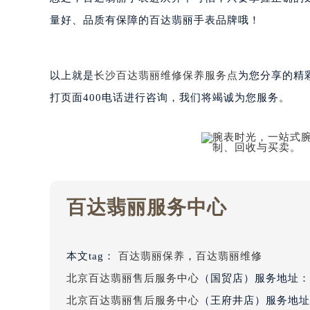
吉林省松原市宁江区五环大街百达翡
量好、品质有保障的百达翡丽手表品牌哦！
吉林省通化市东昌区环通乡江南大街
吉林省延边市延吉市解放路百达翡丽
辽宁省鞍山市铁东区站前街百达翡丽
以上就是
长沙百达翡丽维修保养服务点
为您分享的精
辽宁省本溪市平山区胜利路百达翡丽
打页面400电话进行咨询，我们将竭诚为您服务。
辽宁省朝阳市双塔区新华路百达翡丽
辽宁省丹东市振兴区七经街百达翡丽
辽宁省抚顺市新抚区东一路百达翡丽
辽宁省阜新市海州区解放大街百达翡
辽宁省葫芦岛市连山区中央路百达翡
百达翡丽服务中心
辽宁省锦州市古塔区中央大街百达翡
辽宁省辽阳市白塔区新运大街百达翡
辽宁省盘锦市兴隆台区石油大街百达
本文tag：
百达翡丽保养
，
百达翡丽维修
辽宁省铁岭市银州区南马路百达翡丽
北京百达翡丽售后服务中心
（国贸店）服务地址：
辽宁省营口市站前区市府路与渤海大
辽宁省沈阳市沈河区中街路137号亨
北京百达翡丽售后服务中心
（王府井店）服务地址