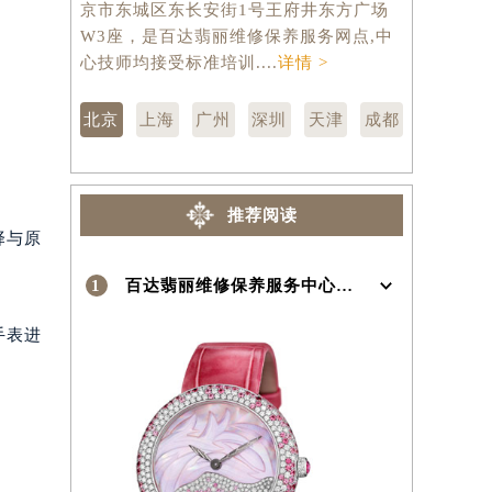
京市东城区东长安街1号王府井东方广场
汇区虹桥路
）
W3座，是百达翡丽维修保养服务网点,中
维修保养服
心技师均接受标准培训....
详情 >
训....
详情 
北京
上海
广州
深圳
天津
成都
推荐阅读
择与原
1
百达翡丽维修保养服务中心介绍 | Patek Philippe
手表进