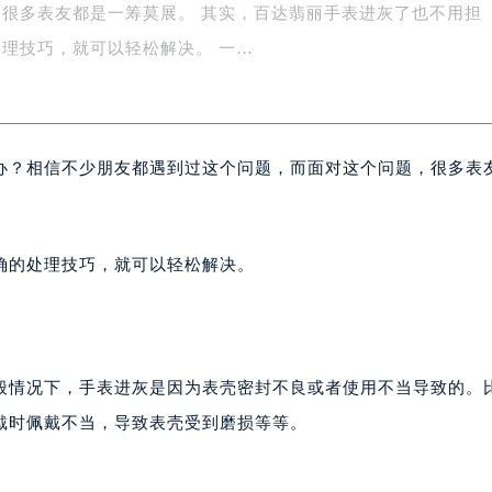
很多表友都是一筹莫展。 其实，百达翡丽手表进灰了也不用担
务中心东塔写字楼（华润万象城）17层1706室（需提前预约）
场办公楼20层2009室（需提前预约）
理技巧，就可以轻松解决。 一…
写字楼A座5层503-5室（需提前预约）
广场写字楼4号楼22层2209室（需提前预约）
际中心写字楼8层805室（需提前预约）
办？相信不少朋友都遇到过这个问题，而面对这个问题，很多表
易中心写字楼A座13层1304室（需提前预约）
绿地双子塔（中央广场）A1座办公楼14层07室（需提前预约）
心写字楼（万象城）15层1508室（需提前预约）
际中心写字楼A塔7层704室（需提前预约）
确的处理技巧，就可以轻松解决。
世界贸易中心大厦南塔写字楼15层07室（需提前预约）
厦写字楼17层1701室（需提前预约）
厦写字楼1座30层05室（需提前预约）
字楼B座11层1104室（需提前预约）
般情况下，手表进灰是因为表壳密封不良或者使用不当导致的。
写字楼15层03室（需提前预约）
戴时佩戴不当，导致表壳受到磨损等等。
心写字楼24层2406B室（需提前预约）
代广场写字楼9层902室（需提前预约）