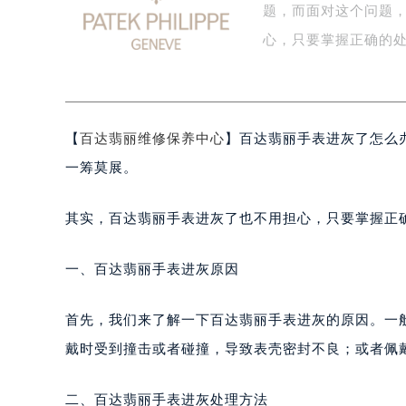
题，而面对这个问题，
泰州市海陵区永定东路399号置地商
宁波市江北区大闸南路500号来福士广
心，只要掌握正确的处
杭州市上城区钱江路1366号华润大厦
金华市金东区东市南街777号金华万达
绍兴市越城区胜利东路379号世茂天
【
百达翡丽维修保养中心
】百达翡丽手表进灰了怎么
嘉兴市南湖区广益路705号嘉兴世界贸
南昌市红谷滩新区红谷中大道998号
一筹莫展。
济南市历下区经十路11111号华润中
广州市天河区天河路230号万菱汇国
其实，百达翡丽手表进灰了也不用担心，只要掌握正
广州市越秀区环市东路371-375号
深圳市罗湖区深南东路5001号华润大
一、百达翡丽手表进灰原因
惠州市惠城区江北文昌一路7号华贸大
厦门市思明区湖滨东路95号华润大厦写
首先，我们来了解一下百达翡丽手表进灰的原因。一
福州市鼓楼区五四路128-1号恒力城
戴时受到撞击或者碰撞，导致表壳密封不良；或者佩
成都市锦江区人民东路6号SAC东原中
重庆市江北区观音桥步行街2号融恒时
二、百达翡丽手表进灰处理方法