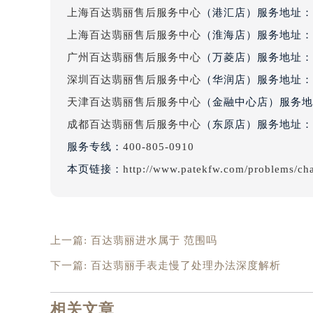
辽宁省沈阳市沈河区中街路83号亨
上海百达翡丽售后服务中心
（港汇店）服务地址：
北京市朝阳区建国门外大街甲6号华熙
上海百达翡丽售后服务中心
（淮海店）服务地址：
北京市东城区东长安街1号王府井东方
广州百达翡丽售后服务中心
（万菱店）服务地址：
河北省保定市竞秀区朝阳北大街北国
深圳百达翡丽售后服务中心
（华润店）服务地址：
内蒙古自治区阿拉善盟市左旗土尔扈
天津百达翡丽售后服务中心
（金融中心店）服务地
内蒙古自治区巴彦淖尔市临河区新华
成都百达翡丽售后服务中心
（东原店）服务地址：
内蒙古自治区包头市青山区幸福路甲
内蒙古自治区赤峰市红山区哈达街百
服务专线：
400-805-0910
内蒙古自治区鄂尔多斯市东胜区伊金
本页链接：
http://www.patekfw.com/problems/ch
内蒙古自治区呼伦贝尔市海拉尔区中
内蒙古自治区通辽市科尔沁区明仁大
内蒙古自治区乌海市海勃湾区人民南
上一篇:
百达翡丽进水属于 范围吗
内蒙古自治区乌兰察布市集宁区恩和
内蒙古自治区锡林郭勒盟市锡林浩特
下一篇:
百达翡丽手表走慢了处理办法深度解析
内蒙古自治区兴安盟市乌兰浩特市兴
山西省大同市平城区迎宾街百达翡丽
相关文章