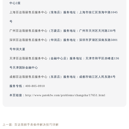
中心2座
吉林省辽源市龙山区人民大街百达翡丽售后服务中心（需提前预约）
上海百达翡丽售后服务中心
（淮海店）服务地址：上海市徐汇区淮海中路1045
吉林省梅河口市新华街道梅河大街百达翡丽售后服务中心（需提前预约）
号
吉林省四平市铁东区紫气大路与南九经街交汇处百达翡丽售后服务中心（需提前预约）
吉林省松原市宁江区五环大街百达翡丽售后服务中心（需提前预约）
广州百达翡丽售后服务中心
（万菱店）服务地址：广州市天河区天河路230号
吉林省通化市东昌区环通乡江南大街百达翡丽售后服务中心（需提前预约）
深圳百达翡丽售后服务中心
（华润店）服务地址：深圳市罗湖区深南东路5001
吉林省延边市延吉市解放路百达翡丽售后服务中心（需提前预约）
号华润大厦
辽宁省鞍山市铁东区站前街百达翡丽售后服务中心（需提前预约）
天津百达翡丽售后服务中心
（金融中心店）服务地址：天津市和平区赤峰道136
辽宁省本溪市平山区胜利路百达翡丽售后服务中心（需提前预约）
号天津国际金融中心
辽宁省朝阳市双塔区新华路百达翡丽售后服务中心（需提前预约）
成都百达翡丽售后服务中心
（东原店）服务地址：成都市锦江区人民东路6号
辽宁省丹东市振兴区七经街百达翡丽售后服务中心（需提前预约）
服务专线：
400-805-0910
辽宁省抚顺市新抚区东一路百达翡丽售后服务中心（需提前预约）
辽宁省阜新市海州区解放大街百达翡丽售后服务中心（需提前预约）
本页链接：
http://www.patekfw.com/problems/changsha/17651.html
辽宁省葫芦岛市连山区中央路百达翡丽售后服务中心（需提前预约）
辽宁省锦州市古塔区中央大街百达翡丽售后服务中心（需提前预约）
辽宁省辽阳市白塔区新运大街百达翡丽售后服务中心（需提前预约）
上一篇:
百达翡丽手表偷停解决技巧详解
辽宁省盘锦市兴隆台区石油大街百达翡丽售后服务中心（需提前预约）