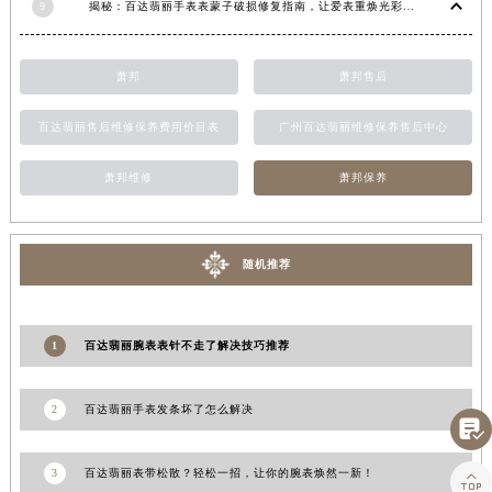
9
揭秘：百达翡丽手表表蒙子破损修复指南，让爱表重焕光彩！
江西省景德镇市珠山区珠山中路百达翡丽售后服务中心（需提前预约）
江西省九江市浔阳区浔阳路百达翡丽售后服务中心（需提前预约）
萧邦
萧邦售后
江西省南昌市红谷滩新区红谷中大道998号绿地双子塔（中央广场）A1座办公楼14层1407室百达翡丽售后服务中心（需提前预约）
江西省萍乡市安源区萍安北大道与康庄路交叉口百达翡丽售后服务中心（需提前预约）
百达翡丽售后维修保养费用价目表
广州百达翡丽维修保养售后中心
江西省上饶市信州区滨江西路百达翡丽售后服务中心（需提前预约）
江西省新余市渝水区北湖西路百达翡丽售后服务中心（需提前预约）
萧邦维修
萧邦保养
江西省宜春市袁州区中山中路百达翡丽售后服务中心（需提前预约）
江西省鹰潭市月湖区胜利东路百达翡丽售后服务中心（需提前预约）
随机推荐
山东省德州市德城区东风中路百达翡丽售后服务中心（需提前预约）
山东省东营市东营区济南路百达翡丽售后服务中心（需提前预约）
山东省济南市历下区经十路11111号华润中心写字楼（万象城）15层1508室百达翡丽售后服务中心（需提前预约）
1
百达翡丽腕表表针不走了解决技巧推荐
山东省济宁市任城区太白楼路百达翡丽售后服务中心（需提前预约）
山东省莱芜市文化南路8号银座商城名表维修一楼名表维修百达翡丽售后服务中心（需提前预约）
2
百达翡丽手表发条坏了怎么解决
山东省临沂市兰山区解放路百达翡丽售后服务中心（需提前预约）

山东省日照市东港区烟台路百达翡丽售后服务中心（需提前预约）
3
百达翡丽表带松散？轻松一招，让你的腕表焕然一新！

山东省泰安市泰山区财源街道泰山大街百达翡丽售后服务中心（需提前预约）