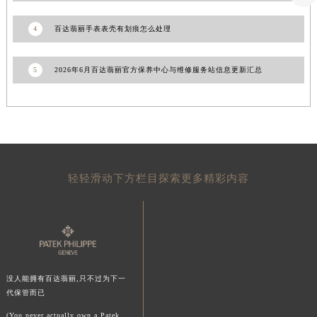
山东省威海市环翠区新威海路89号振华商厦一楼名表维修百达翡丽售后服务中心（需提前预约）
4
百达翡丽手表表壳有划痕怎么处理
山东省潍坊市奎文区东风东街百达翡丽售后服务中心（需提前预约）
山东省枣庄市滕州市北辛路与善国路交叉口百达翡丽售后服务中心（需提前预约）
5
2026年6月百达翡丽官方保养中心与维修服务站信息更新汇总
山东省淄博市张店区金晶大道百达翡丽售后服务中心（需提前预约）
上海市黄浦区南京东路299号宏伊国际广场写字楼8层806室百达翡丽售后服务中心（需提前预约）
上海市徐汇区虹桥路3号港汇中心2座37层3705室百达翡丽售后服务中心（需提前预约）
浙江省杭州市上城区钱江路1366号华润大厦A座5层503-5室百达翡丽售后服务中心（需提前预约）
浙江省湖州市吴兴区劳动路百达翡丽售后服务中心（需提前预约）
浙江省嘉兴市南湖区广益路705号嘉兴世界贸易中心A座13层1304室百达翡丽售后服务中心（需提前预约）
轻轻滑动下方栏目探索更多精彩内容
浙江省金华市金东区东市南街777号金华万达广场4号楼22楼2209室百达翡丽售后服务中心（需提前预约）
浙江省丽水市莲都区解放街百达翡丽售后服务中心（需提前预约）
浙江省宁波市江北区大闸南路500号来福士广场办公楼20层2009室百达翡丽售后服务中心（需提前预约）
浙江省衢州市柯城区上街百达翡丽售后服务中心（需提前预约）
浙江省绍兴市越城区胜利东路379号世茂天际中心写字楼8层805室百达翡丽售后服务中心（需提前预约）
没人能拥有百达翡丽,只不过为下一
浙江省舟山市定海区解放东路百达翡丽售后服务中心（需提前预约）
代保管而已
澳门特别行政区大堂区议事亭前地（新马路）百达翡丽售后服务中心（需提前预约）
(You never actually own a Patek