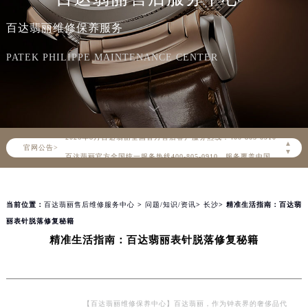
百达翡丽维修保养服务
PATEK PHILIPPE MAINTENANCE CENTER
2026年8月百达翡丽中国区售后服务网络优化升级公告
2026年8月百达翡丽全国官方售后客户服务热线：400-805-0910
▲
官网公告>
百达翡丽官方全国统一服务热线400-805-0910，服务覆盖中国大陆、香港、澳门、台湾全部区域（非大陆需加拨“+86”）
▼
2026年8月百达翡丽售后服务中心最新网点地址：
北京市朝阳区建国门外大街甲6号华熙国际中心写字楼D座11层1102室（北京总部）（需提前预约）
当前位置：
百达翡丽售后维修服务中心
>
问题/知识/资讯
>
长沙
> 精准生活指南：百达翡
北京市东城区东长安街1号东方广场写字楼W3座6层602室（需提前预约）
丽表针脱落修复秘籍
天津市和平区赤峰道136号天津国际金融中心写字楼26层2603室（需提前预约）
精准生活指南：百达翡丽表针脱落修复秘籍
上海市徐汇区虹桥路3号港汇中心写字楼2座37层3705室（需提前预约）
上海市黄浦区南京东路299号宏伊国际广场写字楼8层806室（需提前预约）
南京市秦淮区中山南路1号（新街口）南京中心写字楼22层C1-1室（需提前预约）
常州市新北区龙锦路1590号现代传媒中心写字楼5号楼10层1008室（需提前预约）
【百达翡丽维修保养中心】百达翡丽，作为钟表界的奢侈品代