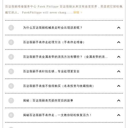
福建省莆田市城厢区霞林街道荔华东大道百达翡丽售后服务中心（需提前预约）
百达翡丽维修服务中心 Patek Philippe 百达翡丽从来没有改变世界，而是把它留给佩
戴它的人。 PatekPhilippe will never chang......
详情 >
福建省三明市三元区东乾二路百达翡丽售后服务中心（需提前预约）
福建省漳州市龙文区步港路百达翡丽售后服务中心（需提前预约）
2
为什么百达翡丽机械表走时会出现误差呢？
江苏省常州市新北区龙锦路1590号现代传媒中心5号楼10层1008室百达翡丽售后服务中心（需提前预约）
江苏省淮安市清江浦区淮海北路百达翡丽售后服务中心（需提前预约）
3
百达翡丽手表停走处理方法（手表停走维修）
江苏省连云港市海州区通灌北路百达翡丽售后服务中心（需提前预约）
江苏省南京市秦淮区中山南路1号南京中心22层22-C1-C3室百达翡丽售后服务中心（需提前预约）
4
百达翡丽手表金属表带的清洗方法有哪些？（金属表带的清洗）
江苏省宿迁市宿城区西湖路百达翡丽售后服务中心（需提前预约）
江苏省泰州市海陵区永定东路399号置地商务中心东塔（华润万象城）17层1706室百达翡丽售后服务中心（需提前预约）
5
百达翡丽手表针扣生锈，专业处理更安全
江苏省徐州市鼓楼区淮海东路29号苏宁广场IFC国际金融中心35层3508室百达翡丽售后服务中心（需提前预约）
江苏省盐城市盐都区世纪大道5号盐城金融城写字楼1号楼16层1604室百达翡丽售后服务中心（需提前预约）
6
百达翡丽手表值不值得购买（名表投资与收藏指南）
江苏省扬州市邗江区国展路29号星耀天地写字楼1号楼18层1803室百达翡丽售后服务中心（需提前预约）
7
揭秘：百达翡丽表壳损伤背后的故事
江苏省镇江市京口区中山东路百达翡丽售后服务中心（需提前预约）
江西省抚州市临川区赣东大道百达翡丽售后服务中心（需提前预约）
8
揭秘百达翡丽手表停走，一文教你轻松恢复活力！
江西省赣州市章贡区文清路百达翡丽售后服务中心（需提前预约）
江西省吉安市吉州区井冈山大道百达翡丽售后服务中心（需提前预约）