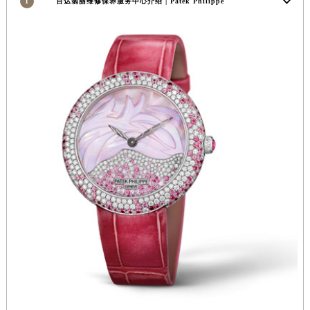
1
百达翡丽维修保养服务中心介绍 | Patek Philippe
安徽省亳州市谯城区魏武大道百达翡丽售后服务中心（需提前预约）
安徽省池州市贵池区长江路百达翡丽售后服务中心（需提前预约）
安徽省滁州市琅琊区南谯北路百达翡丽售后服务中心（需提前预约）
安徽省阜阳市颍州区颍州北路百达翡丽售后服务中心（需提前预约）
安徽省淮北市相山区淮海路百达翡丽售后服务中心（需提前预约）
安徽省淮南市田家庵区国庆中路百达翡丽售后服务中心（需提前预约）
安徽省黄山市屯溪区黄山西路百达翡丽售后服务中心（需提前预约）
安徽省六安市金安区解放中路百达翡丽售后服务中心（需提前预约）
安徽省马鞍山市雨山区湖南西路百达翡丽售后服务中心（需提前预约）
安徽省宿州市埇桥区人民中路百达翡丽售后服务中心（需提前预约）
安徽省铜陵市铜官区石城大道百达翡丽售后服务中心（需提前预约）
安徽省芜湖市镜湖区中山路步行街百达翡丽售后服务中心（需提前预约）
安徽省宣城市宣州区叠嶂西路百达翡丽售后服务中心（需提前预约）
福建省龙岩市新罗区九一南路百达翡丽售后服务中心（需提前预约）
福建省南平市建阳区人民西路百达翡丽售后服务中心（需提前预约）
福建省宁德市蕉城区天湖东路百达翡丽售后服务中心（需提前预约）