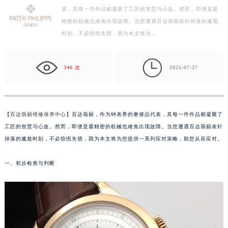
表，其每一件作品都凝聚了工匠的智慧与心血。然而，即便是最
徐州市鼓楼区淮海东路29号苏宁广场IFC国际金融中心写字楼35层3508室（需提前预约）
精密的机械也难免出现故障。当您遭遇百达翡丽表针掉落的尴尬
扬州市邗江区国展路29号星耀天地写字楼1号楼18层1803室（需提前预约）
时刻，不必惊慌失措，因为本文将为…
盐城市盐都区世纪大道5号盐城金融城写字楼1号楼16层1604室（需提前预约）
泰州市海陵区永定东路399号置地商务中心东塔写字楼（华润万象城）17层1706室（需提前预约）

宁波市江北区大闸南路500号来福士广场办公楼20层2009室（需提前预约）
346 次
2025-07-27
杭州市上城区钱江路1366号华润大厦写字楼A座5层503-5室（需提前预约）
金华市金东区东市南街777号金华万达广场写字楼4号楼22层2209室（需提前预约）
绍兴市越城区胜利东路379号世茂天际中心写字楼8层805室（需提前预约）
【
百达翡丽维修保养中心
】百达翡丽，作为钟表界的奢侈品代表，其每一件作品都凝聚了
嘉兴市南湖区广益路705号嘉兴世界贸易中心写字楼A座13层1304室（需提前预约）
工匠的智慧与心血。然而，即便是最精密的机械也难免出现故障。当您遭遇百达翡丽表针
南昌市红谷滩新区红谷中大道998号绿地双子塔（中央广场）A1座办公楼14层07室（需提前预约）
掉落的尴尬时刻，不必惊慌失措，因为本文将为您提供一系列应对策略，助您从容应对。
济南市历下区经十路11111号华润中心写字楼（万象城）15层1508室（需提前预约）
一、初步检查与判断
广州市天河区天河路230号万菱汇国际中心写字楼A塔7层704室（需提前预约）
广州市越秀区环市东路371-375号世界贸易中心大厦南塔写字楼15层07室（需提前预约）
深圳市罗湖区深南东路5001号华润大厦写字楼17层1701室（需提前预约）
惠州市惠城区江北文昌一路7号华贸大厦写字楼1座30层05室（需提前预约）
厦门市思明区湖滨东路95号华润大厦写字楼B座11层1104室（需提前预约）