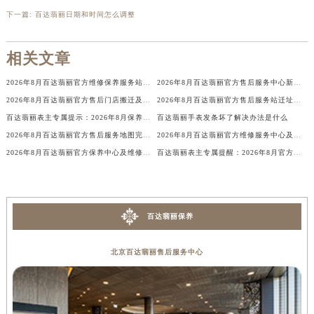
辽宁省铁岭市银州区南马路百达翡丽售后服务中心（需提前预约）
下一篇:
百达翡丽日期和时间怎么调整
辽宁省营口市站前区市府路与渤海大街交叉口百达翡丽售后服务中心（需提前预约）
辽宁省沈阳市沈河区中街路137号亨得利名表维修授权店1楼百达翡丽售后服务中心（需提前预约）
相关文章
辽宁省沈阳市沈河区中街路83号亨得利名表维修授权店1楼百达翡丽售后服务中心（需提前预约）
2026年8月百达翡丽官方维修保养服务站点迁移及新开汇总
2026年8月百达翡丽官方售后服务中心新址及新增点最终公布
北京市朝阳区建国门外大街甲6号华熙国际中心D座11层1102室百达翡丽售后服务中心（北京总部）（需提前预约）
2026年8月百达翡丽官方售后门店搬迁及新开张最终公告
2026年8月百达翡丽官方售后服务站迁址与新设点补充最终公示
北京市东城区东长安街1号王府井东方广场W3座6层602室百达翡丽售后服务中心（需提前预约）
百达翡丽表主专属提示：2026年8月保养维修中心搬迁及新增事项
百达翡丽手表发条坏了解决办法是什么
河北省保定市竞秀区朝阳北大街北国先天下百达翡丽售后服务中心（需提前预约）
2026年8月百达翡丽官方售后服务地图完整补充更新（迁址+增设）
2026年8月百达翡丽官方维修服务中心及保养站最新调整补充最终明细公示
内蒙古自治区阿拉善盟市左旗土尔扈特大街百达翡丽售后服务中心（需提前预约）
2026年8月百达翡丽官方保养中心及维修服务点最终变动对照表最终确认
百达翡丽表主专属提醒：2026年8月官方售后网点迁址与新开
内蒙古自治区巴彦淖尔市临河区新华街百达翡丽售后服务中心（需提前预约）
内蒙古自治区包头市青山区幸福路甲3号王府井百货名表维修百达翡丽售后服务中心（需提前预约）
内蒙古自治区赤峰市红山区哈达街百达翡丽售后服务中心（需提前预约）
百达翡丽保养
内蒙古自治区鄂尔多斯市东胜区伊金霍洛街百达翡丽售后服务中心（需提前预约）
内蒙古自治区呼伦贝尔市海拉尔区中央街百达翡丽售后服务中心（需提前预约）
北京百达翡丽售后服务中心
内蒙古自治区通辽市科尔沁区明仁大街百达翡丽售后服务中心（需提前预约）
内蒙古自治区乌海市海勃湾区人民南路百达翡丽售后服务中心（需提前预约）
内蒙古自治区乌兰察布市集宁区恩和大街百达翡丽售后服务中心（需提前预约）