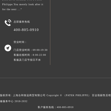
Philippe.You merely look after it
澳门特别行政区风顺堂区南湾大马路百达翡丽售后服务中心（需提前预约）
for the next ...”
澳门特别行政区花地玛堂区关闸广场百达翡丽售后服务中心（需提前预约）
澳门特别行政区花王堂区大三巴商圈百达翡丽售后服务中心（需提前预约）

总部服务热线
澳门特别行政区嘉模堂区官也街百达翡丽售后服务中心（需提前预约）
400-805-0910
澳门省路氹城市金光大道百达翡丽售后服务中心（需提前预约）
澳门特别行政区望德堂区塔石广场百达翡丽售后服务中心（需提前预约）
营业时间：

福建省福州市鼓楼区五四路128-1号恒力城写字楼15层03室百达翡丽售后服务中心（需提前预约）
门店营业时间：09:00-19:30
福建省厦门市思明区湖滨东路95号万象城华润大厦B座11层1104室百达翡丽售后服务中心（需提前预约）
客服在线时间：8:00-22:00
客服及门店节假日不休
广东省潮州市潮安区新风路与潮汕路交汇处百达翡丽售后服务中心（需提前预约）
广东省广州市天河区天河路230号万菱汇国际中心A塔7层704室百达翡丽售后服务中心（需提前预约）
广东省广州市越秀区环市东路371-375号世界贸易中心大厦南塔15层1507室百达翡丽售后服务中心（需提前预约）
广东省河源市源城区越王大道百达翡丽售后服务中心（需提前预约）
广东省惠州市惠城区江北文昌一路7号华贸大厦1座30层3005室百达翡丽售后服务中心（需提前预约）
广东省江门市蓬江区广场西路百达翡丽售后服务中心（需提前预约）
版权所有: 上海合和致远商贸有限公司 Copyright © （PATEK PHILIPPE）
百达翡丽售后维
修服务中心
2018-2032
广东省揭阳市榕城进贤门步行街百达翡丽售后服务中心（需提前预约）
客户服务热线：
400-805-0910
广东省茂名市电白区水东街道迎宾大道百达翡丽售后服务中心（需提前预约）