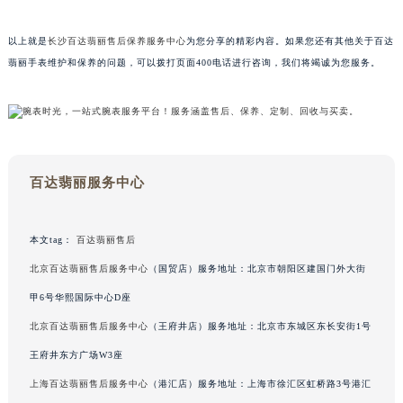
甘肃省兰州市七里河区西津西路16号兰州中心写字楼21层2102室（需提前预约）
以上就是
长沙百达翡丽售后保养服务中心
为您分享的精彩内容。如果您还有其他关于百达
重庆市解放碑渝中区民权路28号英利国际金融中心写字楼20层01室（需提前预约）
翡丽手表维护和保养的问题，可以拨打页面400电话进行咨询，我们将竭诚为您服务。
黑龙江省大庆市萨尔图区会战大街百达翡丽售后服务中心（需提前预约）
黑龙江省鹤岗市向阳区红军路百达翡丽售后服务中心（需提前预约）
黑龙江省黑河市爱辉区中央街百达翡丽售后服务中心（需提前预约）
黑龙江省鸡西市鸡冠区红军路百达翡丽售后服务中心（需提前预约）
黑龙江省佳木斯市向阳区长安路百达翡丽售后服务中心（需提前预约）
百达翡丽服务中心
黑龙江省牡丹江市东安区太平路百达翡丽售后服务中心（需提前预约）
黑龙江省七台河市桃山区大同街百达翡丽售后服务中心（需提前预约）
本文tag：
百达翡丽售后
黑龙江省齐齐哈尔市龙沙区龙华路百达翡丽售后服务中心（需提前预约）
北京百达翡丽售后服务中心
（国贸店）服务地址：北京市朝阳区建国门外大街
黑龙江省双鸭山市尖山区新兴大街百达翡丽售后服务中心（需提前预约）
黑龙江省绥化市北林区新华街与康庄路交叉口百达翡丽售后服务中心（需提前预约）
甲6号华熙国际中心D座
黑龙江省伊春市伊美区通河路百达翡丽售后服务中心（需提前预约）
北京百达翡丽售后服务中心
（王府井店）服务地址：北京市东城区东长安街1号
吉林省白城市洮北区明仁南街百达翡丽售后服务中心（需提前预约）
王府井东方广场W3座
吉林省白山市浑江区浑江大街百达翡丽售后服务中心（需提前预约）
上海百达翡丽售后服务中心
（港汇店）服务地址：上海市徐汇区虹桥路3号港汇
吉林省吉林市船营区河南街百达翡丽售后服务中心（需提前预约）