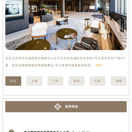
内蒙古自治区锡林郭勒盟市锡林浩特市光明街与额尔敦路交叉口百达翡丽售后服务中心（需提前预约）
内蒙古自治区兴安盟市乌兰浩特市兴安大街百达翡丽售后服务中心（需提前预约）
山西省大同市平城区迎宾街百达翡丽售后服务中心（需提前预约）
山西省晋城市城区黄华街百达翡丽售后服务中心（需提前预约）
山西省晋中市榆次区顺城街百达翡丽售后服务中心（需提前预约）
山西省临汾市尧都区解放路百达翡丽售后服务中心（需提前预约）
山西省吕梁市离石区永宁中路与建设街交叉口百达翡丽售后服务中心（需提前预约）
北京王府井百达翡丽售后服务中心位于北京市东城区东长安街1号王府井东方广场W3
上
山西省朔州市朔城区怡西路与鄯阳西街交汇处百达翡丽售后服务中心（需提前预约）
座，是百达翡丽维修保养服务网点,中心技师均接受标准培训....
详情 >
修
山西省忻州市忻府区和平东街与七一南路交叉口百达翡丽售后服务中心（需提前预约）
山西省阳泉市郊区平阳东街与新城大道交叉口百达翡丽售后服务中心（需提前预约）
北京
上海
广州
深圳
天津
成都
山西省运城市盐湖区河东街百达翡丽售后服务中心（需提前预约）
山西省长治市潞州区英雄中路百达翡丽售后服务中心（需提前预约）
山西省太原市迎泽区迎泽街道解放路15号亨得利名表维修授权店3楼百达翡丽售后服务中心（需提前预约）
推荐阅读
天津市和平区赤峰道136号天津国际金融中心26层2603室百达翡丽售后服务中心（需提前预约）
安徽省安庆市迎江区人民路百达翡丽售后服务中心（需提前预约）
安徽省蚌埠市蚌山区淮河路百达翡丽售后服务中心（需提前预约）