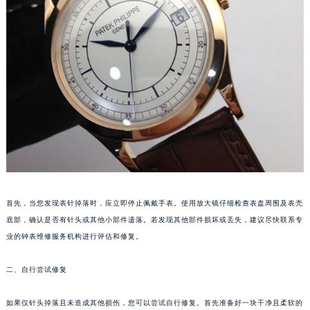
福州市鼓楼区五四路128-1号恒力城写字楼15层03室（需提前预约）
成都市锦江区人民东路6号SAC东原中心写字楼24层2406B室（需提前预约）
重庆市江北区观音桥步行街2号融恒时代广场写字楼9层902室（需提前预约）
长沙市芙蓉区定王台街道建湘路393号世茂环球金融中心写字楼（芙蓉广场）10层13室（需提前预约）
郑州市二七区铭功路10号华润大厦写字楼29层2905室（需提前预约）
太原市迎泽区解放路15号亨得利名表服务中心（品牌授权店）3层整层（需提前预约）
沈阳市沈河区中街路137号亨得利名表服务中心（品牌授权店）1层整层（需提前预约）
沈阳市沈河区中街路83号亨得利名表服务中心（品牌授权店）1层整层（需提前预约）
乌鲁木齐市天山区红山路26号时代广场（CCMALL）C座17层17-B（需提前预约）
温州市鹿城区锦绣路1067号置信广场10层1015室（需提前预约）
首先，当您发现表针掉落时，应立即停止佩戴手表。使用放大镜仔细检查表盘周围及表壳
哈尔滨市道里区友谊西路600号富力中心T2座写字楼29层03室（需提前预约）
底部，确认是否有针头或其他小部件遗落。若发现其他部件损坏或丢失，建议尽快联系专
大连市中山区人民路15号国际金融大厦7层G室（需提前预约）
业的钟表维修服务机构进行评估和修复。
佛山市禅城区季华五路57号万科金融中心C座12层1205室（需提前预约）
东莞市东城街道鸿福东路1号民盈国贸中心T1写字楼9层907室（需提前预约）
二、自行尝试修复
无锡市梁溪区人民中路139号恒隆广场写字楼1座11层1104室（需提前预约）
如果仅针头掉落且未造成其他损伤，您可以尝试自行修复。首先准备好一块干净且柔软的
南通市崇川区工农路57号圆融广场写字楼16层1603室（需提前预约）