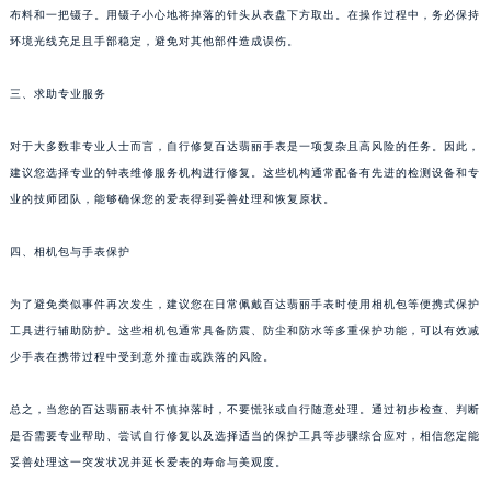
布料和一把镊子。用镊子小心地将掉落的针头从表盘下方取出。在操作过程中，务必保持
苏州市苏州工业园区星港街199号苏州中心办公楼C座22层08室（需提前预约）
环境光线充足且手部稳定，避免对其他部件造成误伤。
武汉市江汉区解放大道686号世界贸易大厦38层09室（需提前预约）
南宁市青秀区金湖路59号地王大厦12楼1224室（需提前预约）
三、求助专业服务
合肥市蜀山区潜山路111号万象城华润大厦B座12楼03室（需提前预约）
泉州市丰泽区宝洲路729号浦西万达中心写字楼A座7楼709室（需提前预约）
对于大多数非专业人士而言，自行修复百达翡丽手表是一项复杂且高风险的任务。因此，
建议您选择专业的钟表维修服务机构进行修复。这些机构通常配备有先进的检测设备和专
青岛市南区山东路6号华润大厦B座22层04室（需提前预约）
业的技师团队，能够确保您的爱表得到妥善处理和恢复原状。
烟台市芝罘区胜利路139号万达金融中心A座907室（需提前预约）
长春市朝阳区西安大路727号中银大厦A座(旺进大厦)18层09室（需提前预约）
四、相机包与手表保护
贵阳市南明区都司高架桥路33号亨特国际金融中心14楼14D（需提前预约）
昆明市盘龙区北京路928号同德昆明广场写字楼10层06室（需提前预约）
为了避免类似事件再次发生，建议您在日常佩戴百达翡丽手表时使用相机包等便携式保护
石家庄市长安区中山东路39号勒泰中心写字楼B座13层07室（需提前预约）
工具进行辅助防护。这些相机包通常具备防震、防尘和防水等多重保护功能，可以有效减
少手表在携带过程中受到意外撞击或跌落的风险。
西安市碑林区南关正街88号华侨城长安国际中心E座6楼10室（需提前预约）
海口市龙华区金贸东路5号海口华润大厦B座17层1707室（需提前预约）
总之，当您的百达翡丽表针不慎掉落时，不要慌张或自行随意处理。通过初步检查、判断
唐山市路南区新华东道100号万达广场写字楼A座10层1002室（需提前预约）
是否需要专业帮助、尝试自行修复以及选择适当的保护工具等步骤综合应对，相信您定能
台州市椒江区东海大道1800号腾达中心东1幢20楼2002室（需提前预约）
妥善处理这一突发状况并延长爱表的寿命与美观度。
内蒙古自治区呼和浩特市玉泉区大学西街70号华润万象城写字楼（鄂尔多斯大厦）23层2326室（需提前预约）