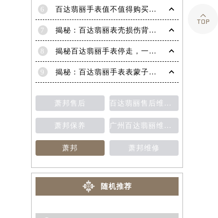

6
百达翡丽手表值不值得购买（名表投资与收藏指南）
7
揭秘：百达翡丽表壳损伤背后的故事
8
揭秘百达翡丽手表停走，一文教你轻松恢复活力！
9
揭秘：百达翡丽手表表蒙子破损修复指南，让爱表重焕光彩！
萧邦售后
百达翡丽售后维修保养费用价目表
萧邦保养
广州百达翡丽维修保养售后中心
萧邦
萧邦维修
随机推荐