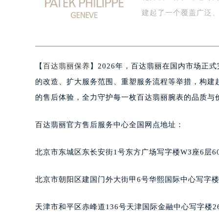
化升级工作。通过对
扬州市邗江区国展路29号星耀天地写字
盐城市盐都区世纪大道5号盐城金融城写
建起了一个覆盖广泛
泰州市海陵区永定东路399号置地商
宁波市江北区大闸南路500号来福士广
杭州市上城区钱江路1366号华润大厦
【
百达翡丽保养
】2026年，百达翡丽在国内市场正
金华市金东区东市南街777号金华万达
绍兴市越城区胜利东路379号世茂天
的改造、扩大服务范围、重塑服务流程等举措，构建
嘉兴市南湖区广益路705号嘉兴世界贸
的售后体验，全力守护每一枚百达翡丽腕表的品质与
南昌市红谷滩新区红谷中大道998号
济南市历下区经十路11111号华润中
百达翡丽官方售后服务中心全国网点地址：
广州市天河区天河路230号万菱汇国
广州市越秀区环市东路371-375号
北京市东城区东长安街1号东方广场写字楼W3座6层6
深圳市罗湖区深南东路5001号华润大
惠州市惠城区江北文昌一路7号华贸大
北京市朝阳区建国门外大街甲6号华熙国际中心写字楼D
厦门市思明区湖滨东路95号华润大厦写
福州市鼓楼区五四路128-1号恒力城
天津市和平区赤峰道136号天津国际金融中心写字楼26