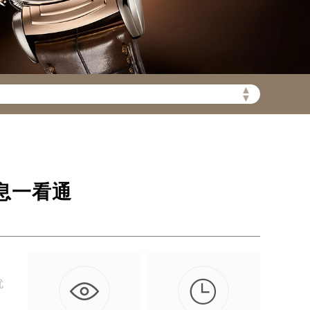
▲
▼
陆需加拨“+86”）
通
息一看通

优