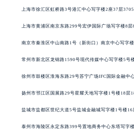
成都市锦江区人民东路6号SAC东原中
重庆市江北区观音桥步行街2号融恒时
上海市徐汇区虹桥路3号港汇中心写字楼2座37层370
长沙市芙蓉区定王台街道建湘路393
郑州市二七区铭功路10号华润大厦写字
上海市黄浦区南京东路299号宏伊国际广场写字楼8层
太原市迎泽区解放路15号亨得利名
沈阳市沈河区中街路137号亨得利名
南京市秦淮区中山南路1号（新街口）南京中心写字楼2
沈阳市沈河区中街路83号亨得利名
乌鲁木齐市天山区红山路26号时代广场
常州市新北区龙锦路1590号现代传媒中心写字楼5号楼
温州市鹿城区锦绣路1067号置信广场
哈尔滨市道里区友谊西路600号富力中
徐州市鼓楼区淮海东路29号苏宁广场IFC国际金融中心
大连市中山区人民路15号国际金融大
佛山市禅城区季华五路57号万科金融中
扬州市邗江区国展路29号星耀天地写字楼1号楼18层1
东莞市东城街道鸿福东路1号民盈国贸
无锡市梁溪区人民中路139号恒隆广场
盐城市盐都区世纪大道5号盐城金融城写字楼1号楼16
南通市崇川区工农路57号圆融广场写字
苏州市苏州工业园区星港街199号苏州
泰州市海陵区永定东路399号置地商务中心东塔写字楼