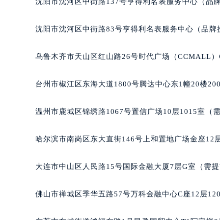
辽宁省营口市站前区市府路与渤海大
沈阳市沈河区中街路137号亨得利名表服务中心（品
辽宁省沈阳市沈河区中街路137号亨
辽宁省沈阳市沈河区中街路83号亨
沈阳市沈河区中街路83号亨得利名表服务中心（品牌
北京市朝阳区建国门外大街甲6号华熙
北京市东城区东长安街1号王府井东方
乌鲁木齐市天山区红山路26号时代广场（CCMALL）C
河北省保定市竞秀区朝阳北大街北国
内蒙古自治区阿拉善盟市左旗土尔扈
台州市椒江区东海大道1800号腾达中心东1幢20楼20
内蒙古自治区巴彦淖尔市临河区新华
内蒙古自治区包头市青山区幸福路甲
温州市鹿城区锦绣路1067号置信广场10层1015室（
内蒙古自治区赤峰市红山区哈达街百
内蒙古自治区鄂尔多斯市东胜区伊金
哈尔滨市南岗区东大直街146号上和置地广场金座12层
内蒙古自治区呼伦贝尔市海拉尔区中
内蒙古自治区通辽市科尔沁区明仁大
大连市中山区人民路15号国际金融大厦7层G室（需
内蒙古自治区乌海市海勃湾区人民南
内蒙古自治区乌兰察布市集宁区恩和
佛山市禅城区季华五路57号万科金融中心C座12层12
内蒙古自治区锡林郭勒盟市锡林浩特