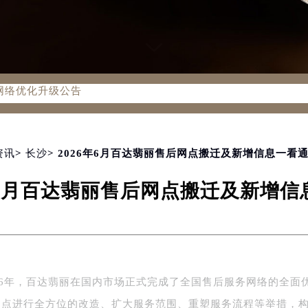
务网络优化升级公告
务热线：400-805-0910
805-0910，服务覆盖中国大陆、香港、澳门、台湾全部区域（非大
新网点地址：
国际中心写字楼D座11层1102室（北京总部）（需提前预约）
资讯
>
长沙
> 2026年6月百达翡丽售后网点搬迁及新增信息一看
字楼W3座6层602室（需提前预约）
6年6月百达翡丽售后网点搬迁及新增信
融中心写字楼26层2603室（需提前预约）
2座37层3705室（需提前预约）
际广场写字楼8层806室（需提前预约）
南京中心写字楼22层C1-1室（需提前预约）
中心写字楼5号楼10层1008室（需提前预约）
26年，百达翡丽在国内市场正式完成了全国售后服务网络的全面
FC国际金融中心写字楼35层3508室（需提前预约）