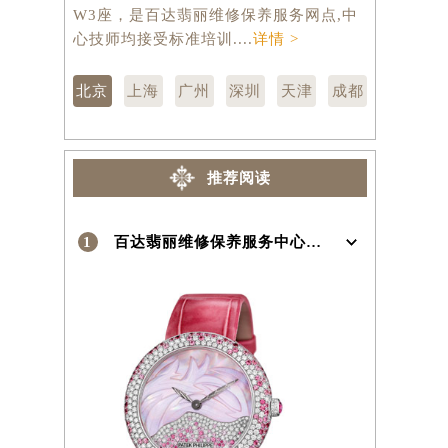
京市东城区东长安街1号王府井东方广场
汇区虹桥路
W3座，是百达翡丽维修保养服务网点,中
维修保养服
心技师均接受标准培训....
详情 >
训....
详情 
）
北京
上海
广州
深圳
天津
成都
推荐阅读
1
百达翡丽维修保养服务中心介绍 | Patek Philippe