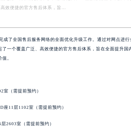
网点进行全方位的改造、扩大服务范围、重塑服务流程等举措，
楼1号楼18层1803室（需提前预约）
字楼1号楼16层1604室（需提前预约）
、高效便捷的官方售后体系，旨…
务中心东塔写字楼（华润万象城）17层1706室（需提前预约）
场办公楼20层2009室（需提前预约）
写字楼A座5层503-5室（需提前预约）
式完成了全国售后服务网络的全面优化升级工作。通过对网点进行
广场写字楼4号楼22层2209室（需提前预约）
际中心写字楼8层805室（需提前预约）
起了一个覆盖广泛、高效便捷的官方售后体系，旨在全面提升国
易中心写字楼A座13层1304室（需提前预约）
价值。
绿地双子塔（中央广场）A1座办公楼14层07室（需提前预约）
心写字楼（万象城）15层1508室（需提前预约）
际中心写字楼A塔7层704室（需提前预约）
世界贸易中心大厦南塔写字楼15层07室（需提前预约）
02室（需提前预约）
厦写字楼17层1701室（需提前预约）
厦写字楼1座30层05室（需提前预约）
座11层1102室（需提前预约）
字楼B座11层1104室（需提前预约）
写字楼15层03室（需提前预约）
层2603室（需提前预约）