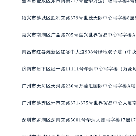
重庆市解放碑渝中区民权路28号英利
金华市金东区东市南街777号金华万达广场写字楼4号楼
黑龙江省大庆市萨尔图区会战大街百
黑龙江省鹤岗市向阳区红军路百达翡
绍兴市越城区胜利东路379号世茂天际中心写字楼8层
黑龙江省黑河市爱辉区中央街百达翡
黑龙江省鸡西市鸡冠区红军路百达翡
嘉兴市南湖区广益路705号嘉兴世界贸易中心写字楼A座
黑龙江省佳木斯市向阳区长安路百达
黑龙江省牡丹江市东安区太平路百达
南昌市红谷滩新区红谷中大道998号绿地双子塔（中央
黑龙江省七台河市桃山区大同街百达
黑龙江省齐齐哈尔市龙沙区龙华路百
济南市历下区经十路11111号华润中心写字楼（万象城
黑龙江省双鸭山市尖山区新兴大街百
黑龙江省绥化市北林区新华街与康庄
广州市天河区天河路230号万菱汇国际中心写字楼A塔
黑龙江省伊春市伊美区通河路百达翡
吉林省白城市洮北区明仁南街百达翡
广州市越秀区环市东路371-375号世界贸易中心大厦
吉林省白山市浑江区浑江大街百达翡
吉林省吉林市船营区河南街百达翡丽
深圳市罗湖区深南东路5001号华润大厦写字楼17层1
吉林省辽源市龙山区人民大街百达翡