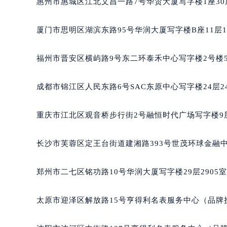
吉林省梅河口市新华街道梅河大街百
惠州市惠城区江北文昌一路7号华贸大厦写字楼1座30
吉林省四平市铁东区紫气大路与南九
吉林省松原市宁江区五环大街百达翡
厦门市思明区湖滨东路95号华润大厦写字楼B座11层1
吉林省通化市东昌区环通乡江南大街
吉林省延边市延吉市解放路百达翡丽
福州市晋安区横屿路9号东二环泰禾中心写字楼2号楼5
辽宁省鞍山市铁东区站前街百达翡丽
辽宁省本溪市平山区胜利路百达翡丽
成都市锦江区人民东路6号SAC东原中心写字楼24层2
辽宁省朝阳市双塔区新华路百达翡丽
辽宁省丹东市振兴区七经街百达翡丽
重庆市江北区观音桥步行街2号融恒时代广场写字楼9层
辽宁省抚顺市新抚区东一路百达翡丽
辽宁省阜新市海州区解放大街百达翡
长沙市芙蓉区定王台街道建湘路393号世茂环球金融中
辽宁省葫芦岛市连山区中央路百达翡
辽宁省锦州市古塔区中央大街百达翡
郑州市二七区铭功路10号华润大厦写字楼29层2905
辽宁省辽阳市白塔区新运大街百达翡
辽宁省盘锦市兴隆台区石油大街百达
太原市迎泽区解放路15号亨得利名表服务中心（品牌
辽宁省铁岭市银州区南马路百达翡丽