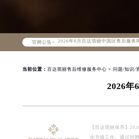
2026年8月百达翡丽中国区售后服
官网公告>
2026年8月百达翡丽全国官方售后客户服
百达翡丽官方全国统一服务热线400-
2026年8月百达翡丽售后服务中心最
北京市朝阳区建国门外大街甲6号华熙
当前位置：
百达翡丽售后维修服务中心
>
问题/知识/
北京市东城区东长安街1号东方广场写
202
天津市和平区赤峰道136号天津国际金
上海市徐汇区虹桥路3号港汇中心写字楼
上海市黄浦区南京东路299号宏伊国
南京市秦淮区中山南路1号（新街口）
常州市新北区龙锦路1590号现代传媒
【百达翡丽保养】20
徐州市鼓楼区淮海东路29号苏宁广场I