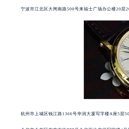
武汉市江汉区解放大道686号世界贸易
南宁市青秀区金湖路59号地王大厦12
宁波市江北区大闸南路500号来福士广场办公楼20层2
合肥市蜀山区潜山路111号万象城华润
泉州市丰泽区宝洲路729号浦西万达中
青岛市南区山东路6号华润大厦B座2
烟台市芝罘区胜利路139号万达金融中
长春市朝阳区西安大路727号中银大厦
贵阳市南明区都司高架桥路33号亨特
昆明市盘龙区北京路928号同德昆明
石家庄市长安区中山东路39号勒泰中
西安市碑林区南关正街88号华侨城长
海口市龙华区金贸东路5号海口华润大厦
唐山市路南区新华东道100号万达广场
台州市椒江区东海大道1800号腾达中
内蒙古自治区呼和浩特市玉泉区大学西
杭州市上城区钱江路1366号华润大厦写字楼A座5层5
甘肃省兰州市七里河区西津西路16号兰