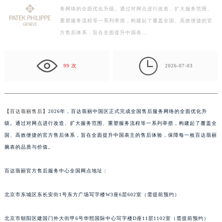
务网络的全面优化升级。通过对网点进行改造、扩大服务范围、
徐州市鼓楼区淮海东路29号苏宁广场IFC国际金融中心写字楼35层3508室（需提前预约）
重塑服务流程等一系列举措，构建起了覆盖全国、高效便捷的官
扬州市邗江区国展路29号星耀天地写字楼1号楼18层1803室（需提前预约）
方售后体系，旨在全面提升中国表…
盐城市盐都区世纪大道5号盐城金融城写字楼1号楼16层1604室（需提前预约）
泰州市海陵区永定东路399号置地商务中心东塔写字楼（华润万象城）17层1706室（需提前预约）

宁波市江北区大闸南路500号来福士广场办公楼20层2009室（需提前预约）
99 次
2026-07-03
杭州市上城区钱江路1366号华润大厦写字楼A座5层503-5室（需提前预约）
金华市金东区东市南街777号金华万达广场写字楼4号楼22层2209室（需提前预约）
绍兴市越城区胜利东路379号世茂天际中心写字楼8层805室（需提前预约）
【
百达翡丽售后
】2026年，百达翡丽中国区正式完成全国售后服务网络的全面优化升
嘉兴市南湖区广益路705号嘉兴世界贸易中心写字楼A座13层1304室（需提前预约）
级。通过对网点进行改造、扩大服务范围、重塑服务流程等一系列举措，构建起了覆盖全
南昌市红谷滩新区红谷中大道998号绿地双子塔（中央广场）A1座办公楼14层07室（需提前预约）
国、高效便捷的官方售后体系，旨在全面提升中国表主的售后体验，保障每一枚百达翡丽
腕表的品质与价值。
济南市历下区经十路11111号华润中心写字楼（万象城）15层1508室（需提前预约）
广州市天河区天河路230号万菱汇国际中心写字楼A塔7层704室（需提前预约）
百达翡丽官方售后服务中心全国网点地址：
广州市越秀区环市东路371-375号世界贸易中心大厦南塔写字楼15层07室（需提前预约）
深圳市罗湖区深南东路5001号华润大厦写字楼17层1701室（需提前预约）
北京市东城区东长安街1号东方广场写字楼W3座6层602室（需提前预约）
惠州市惠城区江北文昌一路7号华贸大厦写字楼1座30层05室（需提前预约）
厦门市思明区湖滨东路95号华润大厦写字楼B座11层1104室（需提前预约）
北京市朝阳区建国门外大街甲6号华熙国际中心写字楼D座11层1102室（需提前预约）