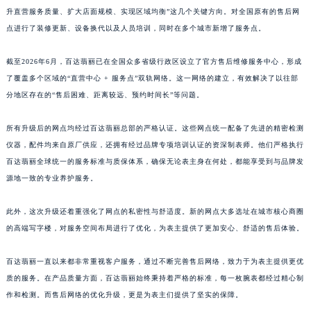
升直营服务质量、扩大店面规模、实现区域均衡”这几个关键方向。对全国原有的售后网
江西省景德镇市珠山区珠山中路百达翡丽售后服务中心（需提前预约）
点进行了装修更新、设备换代以及人员培训，同时在多个城市新增了服务点。
江西省九江市浔阳区浔阳路百达翡丽售后服务中心（需提前预约）
江西省南昌市红谷滩新区红谷中大道998号绿地双子塔（中央广场）A1座办公楼14层1407室百达翡丽售后服务中心（需提前预约）
截至2026年6月，百达翡丽已在全国众多省级行政区设立了官方售后维修服务中心，形成
江西省萍乡市安源区萍安北大道与康庄路交叉口百达翡丽售后服务中心（需提前预约）
了覆盖多个区域的“直营中心 + 服务点”双轨网络。这一网络的建立，有效解决了以往部
江西省上饶市信州区滨江西路百达翡丽售后服务中心（需提前预约）
分地区存在的“售后困难、距离较远、预约时间长”等问题。
江西省新余市渝水区北湖西路百达翡丽售后服务中心（需提前预约）
所有升级后的网点均经过百达翡丽总部的严格认证。这些网点统一配备了先进的精密检测
江西省宜春市袁州区中山中路百达翡丽售后服务中心（需提前预约）
仪器，配件均来自原厂供应，还拥有经过品牌专项培训认证的资深制表师。他们严格执行
江西省鹰潭市月湖区胜利东路百达翡丽售后服务中心（需提前预约）
百达翡丽全球统一的服务标准与质保体系，确保无论表主身在何处，都能享受到与品牌发
山东省德州市德城区东风中路百达翡丽售后服务中心（需提前预约）
源地一致的专业养护服务。
山东省东营市东营区济南路百达翡丽售后服务中心（需提前预约）
山东省济南市历下区经十路11111号华润中心写字楼（万象城）15层1508室百达翡丽售后服务中心（需提前预约）
此外，这次升级还着重强化了网点的私密性与舒适度。新的网点大多选址在城市核心商圈
山东省济宁市任城区太白楼路百达翡丽售后服务中心（需提前预约）
的高端写字楼，对服务空间布局进行了优化，为表主提供了更加安心、舒适的售后体验。
山东省莱芜市文化南路8号银座商城名表维修一楼名表维修百达翡丽售后服务中心（需提前预约）
百达翡丽一直以来都非常重视客户服务，通过不断完善售后网络，致力于为表主提供更优
山东省临沂市兰山区解放路百达翡丽售后服务中心（需提前预约）
质的服务。在产品质量方面，百达翡丽始终秉持着严格的标准，每一枚腕表都经过精心制
山东省日照市东港区烟台路百达翡丽售后服务中心（需提前预约）
作和检测。而售后网络的优化升级，更是为表主们提供了坚实的保障。
山东省泰安市泰山区财源街道泰山大街百达翡丽售后服务中心（需提前预约）