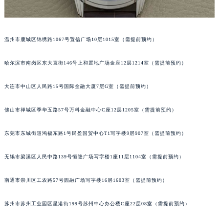
辽宁省铁岭市银州区南马路百达翡丽售后服务中心（需提前预约）
辽宁省营口市站前区市府路与渤海大街交叉口百达翡丽售后服务中心（需提前预约）
辽宁省沈阳市沈河区中街路137号亨得利名表维修授权店1楼百达翡丽售后服务中心（需提前预约）
温州市鹿城区锦绣路1067号置信广场10层1015室（需提前预约）
辽宁省沈阳市沈河区中街路83号亨得利名表维修授权店1楼百达翡丽售后服务中心（需提前预约）
哈尔滨市南岗区东大直街146号上和置地广场金座12层1214室（需提前预约）
北京市朝阳区建国门外大街甲6号华熙国际中心D座11层1102室百达翡丽售后服务中心（北京总部）（需提前预约）
北京市东城区东长安街1号王府井东方广场W3座6层602室百达翡丽售后服务中心（需提前预约）
大连市中山区人民路15号国际金融大厦7层G室（需提前预约）
河北省保定市竞秀区朝阳北大街北国先天下百达翡丽售后服务中心（需提前预约）
内蒙古自治区阿拉善盟市左旗土尔扈特大街百达翡丽售后服务中心（需提前预约）
佛山市禅城区季华五路57号万科金融中心C座12层1205室（需提前预约）
内蒙古自治区巴彦淖尔市临河区新华街百达翡丽售后服务中心（需提前预约）
内蒙古自治区包头市青山区幸福路甲3号王府井百货名表维修百达翡丽售后服务中心（需提前预约）
东莞市东城街道鸿福东路1号民盈国贸中心T1写字楼9层907室（需提前预约）
内蒙古自治区赤峰市红山区哈达街百达翡丽售后服务中心（需提前预约）
无锡市梁溪区人民中路139号恒隆广场写字楼1座11层1104室（需提前预约）
内蒙古自治区鄂尔多斯市东胜区伊金霍洛街百达翡丽售后服务中心（需提前预约）
内蒙古自治区呼伦贝尔市海拉尔区中央街百达翡丽售后服务中心（需提前预约）
南通市崇川区工农路57号圆融广场写字楼16层1603室（需提前预约）
内蒙古自治区通辽市科尔沁区明仁大街百达翡丽售后服务中心（需提前预约）
内蒙古自治区乌海市海勃湾区人民南路百达翡丽售后服务中心（需提前预约）
苏州市苏州工业园区星港街199号苏州中心办公楼C座22层08室（需提前预约）
内蒙古自治区乌兰察布市集宁区恩和大街百达翡丽售后服务中心（需提前预约）