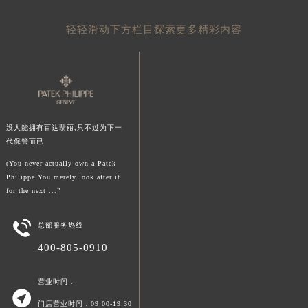
陕西省榆林市榆阳区长兴路百达翡丽售后服务中心（需提前预约）
轻轻滑动下方栏目探索更多精彩内容
新疆维吾尔自治区阿克苏市东大街百达翡丽售后服务中心（需提前预约）
新疆维吾尔自治区阿拉尔市胜利大道百达翡丽售后服务中心（需提前预约）
新疆维吾尔自治区阿拉山口市友好路百达翡丽售后服务中心（需提前预约）
新疆维吾尔自治区阿勒泰市解放路百达翡丽售后服务中心（需提前预约）
新疆维吾尔自治区阿图什市光明路百达翡丽售后服务中心（需提前预约）
没人能拥有百达翡丽,只不过为下一
新疆维吾尔自治区白杨市军垦路百达翡丽售后服务中心（需提前预约）
代保管而已
新疆维吾尔自治区北屯市团结路百达翡丽售后服务中心（需提前预约）
(You never actually own a Patek
新疆维吾尔自治区博乐市博乐市北京路百达翡丽售后服务中心（需提前预约）
Philippe.You merely look after it
新疆维吾尔自治区昌吉市延安北路百达翡丽售后服务中心（需提前预约）
for the next ...”
新疆维吾尔自治区阜康市博峰路百达翡丽售后服务中心（需提前预约）

新疆维吾尔自治区哈密市伊州区建国北路百达翡丽售后服务中心（需提前预约）
总部服务热线
新疆维吾尔自治区和田市和田市北京西路百达翡丽售后服务中心（需提前预约）
400-805-0910
新疆维吾尔自治区胡杨河市胡杨河市胡杨路百达翡丽售后服务中心（需提前预约）
营业时间：
新疆维吾尔自治区霍尔果斯市亚欧北路百达翡丽售后服务中心（需提前预约）

新疆维吾尔自治区喀什市解放北路百达翡丽售后服务中心（需提前预约）
门店营业时间：09:00-19:30