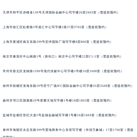
福州市鼓楼区五四路128-1号恒力城写字楼15层03室（需提前预约）
天津市和平区赤峰道136号天津国际金融中心写字楼26层2603室（需提前预约）
成都市锦江区人民东路6号SAC东原中心写字楼24层2406B室（需提前预约）
重庆市江北区观音桥步行街2号融恒时代广场写字楼9层902室（需提前预约）
上海市徐汇区虹桥路3号港汇中心写字楼2座37层3705室（需提前预约）
长沙市芙蓉区定王台街道建湘路393号世茂环球金融中心写字楼（芙蓉广场）10层13室（需提前预约）
郑州市二七区铭功路10号华润大厦写字楼29层2905室（需提前预约）
上海市黄浦区南京东路299号宏伊国际广场写字楼8层806室（需提前预约）
太原市迎泽区解放路15号亨得利名表服务中心（品牌授权店）3层整层（需提前预约）
南京市秦淮区中山南路1号（新街口）南京中心写字楼22层C1-1室（需提前预约）
沈阳市沈河区中街路137号亨得利名表服务中心（品牌授权店）1层整层（需提前预约）
沈阳市沈河区中街路83号亨得利名表服务中心（品牌授权店）1层整层（需提前预约）
常州市新北区龙锦路1590号现代传媒中心写字楼5号楼10层1008室（需提前预约）
乌鲁木齐市天山区红山路26号时代广场（CCMALL）C座17层17-B（需提前预约）
温州市鹿城区锦绣路1067号置信广场10层1015室（需提前预约）
徐州市鼓楼区淮海东路29号苏宁广场IFC国际金融中心写字楼35层3508室（需提前预约）
哈尔滨市道里区友谊西路600号富力中心T2座写字楼29层03室（需提前预约）
大连市中山区人民路15号国际金融大厦7层G室（需提前预约）
扬州市邗江区国展路29号星耀天地写字楼1号楼18层1803室（需提前预约）
佛山市禅城区季华五路57号万科金融中心C座12层1205室（需提前预约）
盐城市盐都区世纪大道5号盐城金融城写字楼1号楼16层1604室（需提前预约）
东莞市东城街道鸿福东路1号民盈国贸中心T1写字楼9层907室（需提前预约）
无锡市梁溪区人民中路139号恒隆广场写字楼1座11层1104室（需提前预约）
泰州市海陵区永定东路399号置地商务中心东塔写字楼（华润万象城）17层1706室（需提
南通市崇川区工农路57号圆融广场写字楼16层1603室（需提前预约）