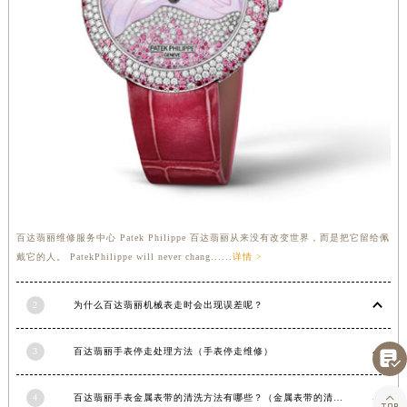
湖南省常德市武陵区人民路百达翡丽售后服务中心（需提前预约）
湖南省郴州市北湖区国庆北路百达翡丽售后服务中心（需提前预约）
湖南省衡阳市雁峰区解放路百达翡丽售后服务中心（需提前预约）
湖南省怀化市鹤城区迎丰中路百达翡丽售后服务中心（需提前预约）
湖南省娄底市娄星区长青街百达翡丽售后服务中心（需提前预约）
湖南省邵阳市双清区东风路百达翡丽售后服务中心（需提前预约）
湖南省湘潭市雨湖区莲城大道百达翡丽售后服务中心（需提前预约）
湖南省益阳市赫山区桃花仑路百达翡丽售后服务中心（需提前预约）
湖南省永州市冷水滩区永州大道与中兴路交叉口百达翡丽售后服务中心（需提前预约）
百达翡丽维修服务中心 Patek Philippe 百达翡丽从来没有改变世界，而是把它留给佩
湖南省岳阳市岳阳楼区东茅岭路百达翡丽售后服务中心（需提前预约）
戴它的人。 PatekPhilippe will never chang......
详情 >
湖南省张家界市永定区解放路百达翡丽售后服务中心（需提前预约）
湖南省长沙市芙蓉区建湘路393号世茂环球金融中心写字楼10层1013室百达翡丽售后服务中心（需提前预约）
2
为什么百达翡丽机械表走时会出现误差呢？
湖南省株洲市芦淞区建设南路百达翡丽售后服务中心（需提前预约）
甘肃省白银市白银区北京路百达翡丽售后服务中心（需提前预约）
3
百达翡丽手表停走处理方法（手表停走维修）

甘肃省定西市安定区解放路百达翡丽售后服务中心（需提前预约）

4
百达翡丽手表金属表带的清洗方法有哪些？（金属表带的清洗）
甘肃省敦煌市沙州镇阳关中路百达翡丽售后服务中心（需提前预约）