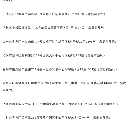
前预约）
苏州市苏州工业园区星港街199号苏州中心办公楼C座22层08室（需提前预约）
武汉市江汉区解放大道686号世界贸易大厦38层09室（需提前预约）
宁波市江北区大闸南路500号来福士广场办公楼20层2009室（需提前预约）
南宁市青秀区金湖路59号地王大厦12楼1224室（需提前预约）
杭州市上城区钱江路1366号华润大厦写字楼A座5层503-5室（需提前预约）
合肥市蜀山区潜山路111号万象城华润大厦B座12楼03室（需提前预约）
泉州市丰泽区宝洲路729号浦西万达中心写字楼A座7楼709室（需提前预约）
金华市金东区东市南街777号金华万达广场写字楼4号楼22层2209室（需提前预约）
青岛市南区山东路6号华润大厦B座22层04室（需提前预约）
烟台市芝罘区胜利路139号万达金融中心A座907室（需提前预约）
绍兴市越城区胜利东路379号世茂天际中心写字楼8层805室（需提前预约）
长春市朝阳区西安大路727号中银大厦A座(旺进大厦)18层09室（需提前预约）
嘉兴市南湖区广益路705号嘉兴世界贸易中心写字楼A座13层1304室（需提前预约）
贵阳市南明区都司高架桥路33号亨特国际金融中心14楼14D（需提前预约）
昆明市盘龙区北京路928号同德昆明广场写字楼10层06室（需提前预约）
南昌市红谷滩新区红谷中大道998号绿地双子塔（中央广场）A1座办公楼14层07室（需提
石家庄市长安区中山东路39号勒泰中心写字楼B座13层07室（需提前预约）
前预约）
西安市碑林区南关正街88号华侨城长安国际中心E座6楼10室（需提前预约）
海口市龙华区金贸东路5号海口华润大厦B座17层1707室（需提前预约）
济南市历下区经十路11111号华润中心写字楼（万象城）15层1508室（需提前预约）
唐山市路南区新华东道100号万达广场写字楼A座10层1002室（需提前预约）
广州市天河区天河路230号万菱汇国际中心写字楼A塔7层704室（需提前预约）
台州市椒江区东海大道1800号腾达中心东1幢20楼2002室（需提前预约）
内蒙古自治区呼和浩特市玉泉区大学西街70号华润万象城写字楼（鄂尔多斯大厦）23层2326室（需提前预约）