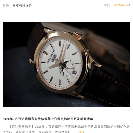
标签：
百达翡丽保养
时间：
2026-07-24
安徽省滁州市琅琊区南谯北路百达翡丽售后服务中心（需提前预约）
安徽省阜阳市颍州区颍州北路百达翡丽售后服务中心（需提前预约）
安徽省淮北市相山区淮海路百达翡丽售后服务中心（需提前预约）
安徽省淮南市田家庵区国庆中路百达翡丽售后服务中心（需提前预约）
安徽省黄山市屯溪区黄山西路百达翡丽售后服务中心（需提前预约）
安徽省六安市金安区解放中路百达翡丽售后服务中心（需提前预约）
安徽省马鞍山市雨山区湖南西路百达翡丽售后服务中心（需提前预约）
安徽省宿州市埇桥区人民中路百达翡丽售后服务中心（需提前预约）
安徽省铜陵市铜官区石城大道百达翡丽售后服务中心（需提前预约）
安徽省芜湖市镜湖区中山路步行街百达翡丽售后服务中心（需提前预约）
安徽省宣城市宣州区叠嶂西路百达翡丽售后服务中心（需提前预约）
福建省龙岩市新罗区九一南路百达翡丽售后服务中心（需提前预约）
福建省南平市建阳区人民西路百达翡丽售后服务中心（需提前预约）
福建省宁德市蕉城区天湖东路百达翡丽售后服务中心（需提前预约）
2026年7月百达翡丽官方维修保养中心网点地址变更及新开清单
福建省莆田市城厢区霞林街道荔华东大道百达翡丽售后服务中心（需提前预约）
【百达翡丽保养】2026年，百达翡丽中国区顺利完成全国售后服务网络的全面优化升
福建省三明市三元区东乾二路百达翡丽售后服务中心（需提前预约）
级工作。通过网点改造、服务拓展、流程革新以......
详细