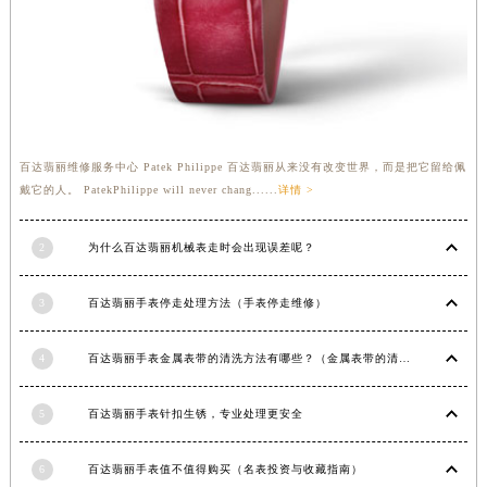
广西壮族自治区来宾市兴宾区桂中大道百达翡丽售后服务中心（需提前预约）
广西壮族自治区柳州市城中区中山中路百达翡丽售后服务中心（需提前预约）
广西壮族自治区钦州市钦南区金海湾东大街百达翡丽售后服务中心（需提前预约）
广西壮族自治区梧州市万秀区龙湖镇高旺路百达翡丽售后服务中心（需提前预约）
广西壮族自治区玉林市玉州区金玉路百达翡丽售后服务中心（需提前预约）
百达翡丽维修服务中心 Patek Philippe 百达翡丽从来没有改变世界，而是把它留给佩
海南省儋州市儋州市那大镇兰洋北路百达翡丽售后服务中心（需提前预约）
戴它的人。 PatekPhilippe will never chang......
详情 >
海南省东方市八所镇解放西路百达翡丽售后服务中心（需提前预约）
海南省琼海市嘉积镇东风路百达翡丽售后服务中心（需提前预约）
2
为什么百达翡丽机械表走时会出现误差呢？
海南省三沙市西沙区西沙群岛永兴岛北京路百达翡丽售后服务中心（需提前预约）
海南省三亚市吉阳区迎宾路百达翡丽售后服务中心（需提前预约）
3
百达翡丽手表停走处理方法（手表停走维修）
海南省万宁市万城镇解放路百达翡丽售后服务中心（需提前预约）
海南省文昌市文城镇教育东路百达翡丽售后服务中心（需提前预约）
4
百达翡丽手表金属表带的清洗方法有哪些？（金属表带的清洗）
海南省五指山市通什镇三月三大道百达翡丽售后服务中心（需提前预约）
5
百达翡丽手表针扣生锈，专业处理更安全
香港特别行政区尖沙咀区油尖旺区广东道百达翡丽售后服务中心（需提前预约）
香港特别行政区金钟区中西区金钟道百达翡丽售后服务中心（需提前预约）
6
百达翡丽手表值不值得购买（名表投资与收藏指南）
香港特别行政区九龙区油尖旺区弥敦道百达翡丽售后服务中心（需提前预约）