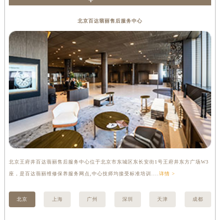
澳门特别行政区花王堂区大三巴商圈百达翡丽售后服务中心（需提前预约）
北京百达翡丽售后服务中心
澳门特别行政区嘉模堂区官也街百达翡丽售后服务中心（需提前预约）
澳门省路氹城市金光大道百达翡丽售后服务中心（需提前预约）
澳门特别行政区望德堂区塔石广场百达翡丽售后服务中心（需提前预约）
福建省福州市鼓楼区五四路128-1号恒力城写字楼15层03室百达翡丽售后服务中心（需提前预约）
福建省厦门市思明区湖滨东路95号万象城华润大厦B座11层1104室百达翡丽售后服务中心（需提前预约）
广东省潮州市潮安区新风路与潮汕路交汇处百达翡丽售后服务中心（需提前预约）
广东省广州市天河区天河路230号万菱汇国际中心A塔7层704室百达翡丽售后服务中心（需提前预约）
广东省广州市越秀区环市东路371-375号世界贸易中心大厦南塔15层1507室百达翡丽售后服务中心（需提前预约）
广东省河源市源城区越王大道百达翡丽售后服务中心（需提前预约）
广东省惠州市惠城区江北文昌一路7号华贸大厦1座30层3005室百达翡丽售后服务中心（需提前预约）
广东省江门市蓬江区广场西路百达翡丽售后服务中心（需提前预约）
北京王府井百达翡丽售后服务中心位于北京市东城区东长安街1号王府井东方广场W3
上
座，是百达翡丽维修保养服务网点,中心技师均接受标准培训....
详情 >
修
广东省揭阳市榕城进贤门步行街百达翡丽售后服务中心（需提前预约）
广东省茂名市电白区水东街道迎宾大道百达翡丽售后服务中心（需提前预约）
北京
上海
广州
深圳
天津
成都
广东省梅州市梅江区金燕大道百达翡丽售后服务中心（需提前预约）
广东省清远市清城区湖西路百达翡丽售后服务中心（需提前预约）