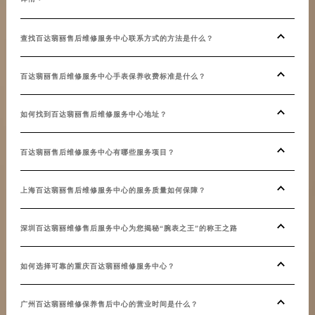
甘肃省金昌市金川区北京路百达翡丽售后服务中心（需提前预约）
20
甘肃省酒泉市肃州区西大街百达翡丽售后服务中心（需提前预约）
查找百达翡丽售后维修服务中心联系方式的方法是什么？
甘肃省临夏市城南街道团结路百达翡丽售后服务中心（需提前预约）
店铺
甘肃省陇南市武都区人民路百达翡丽售后服务中心（需提前预约）
百达翡丽售后维修服务中心手表保养收费标准是什么？
甘肃省平凉市崆峒区西大街百达翡丽售后服务中心（需提前预约）
百达
甘肃省庆阳市西峰区南大街百达翡丽售后服务中心（需提前预约）
如何找到百达翡丽售后维修服务中心地址？
甘肃省天水市秦州区民主路百达翡丽售后服务中心（需提前预约）
20
甘肃省武威市凉州区迎宾路百达翡丽售后服务中心（需提前预约）
百达翡丽售后维修服务中心有哪些服务项目？
甘肃省张掖市甘州区民乐北路百达翡丽售后服务中心（需提前预约）
确认
宁夏回族自治区固原市原州区文化街百达翡丽售后服务中心（需提前预约）
上海百达翡丽售后维修服务中心的服务质量如何保障？
宁夏回族自治区石嘴山市大武口区贺兰山路百达翡丽售后服务中心（需提前预约）
百达
深圳百达翡丽维修售后服务中心为您揭秘“腕表之王”的称王之路
宁夏回族自治区吴忠市利通区开元大道百达翡丽售后服务中心（需提前预约）
宁夏回族自治区银川市兴庆区新华东路97号新百中心C馆一层C1-18号商铺百达翡丽售后服务中心（需提前预约）
百达
如何选择可靠的重庆百达翡丽维修服务中心？
宁夏回族自治区中卫市沙坡头区鼓楼东街百达翡丽售后服务中心（需提前预约）
百达
青海省果洛藏族自治州玛沁县团结路百达翡丽售后服务中心（需提前预约）
广州百达翡丽维修保养售后中心的营业时间是什么？
青海省海北藏族自治州海晏县将军路百达翡丽售后服务中心（需提前预约）