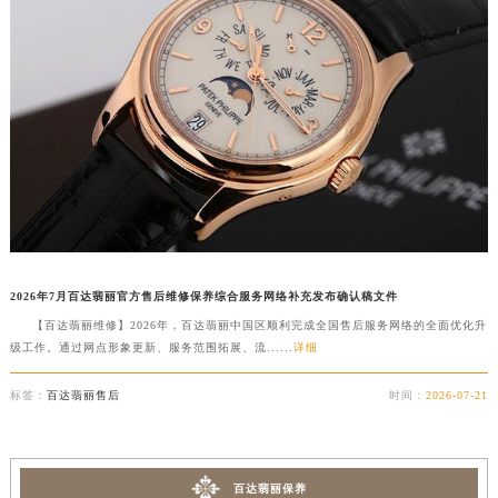
山东省枣庄市滕州市北辛路与善国路交叉口百达翡丽售后服务中心（需提前预约）
山东省淄博市张店区金晶大道百达翡丽售后服务中心（需提前预约）
上海市黄浦区南京东路299号宏伊国际广场写字楼8层806室百达翡丽售后服务中心（需提前预约）
上海市徐汇区虹桥路3号港汇中心2座37层3705室百达翡丽售后服务中心（需提前预约）
浙江省杭州市上城区钱江路1366号华润大厦A座5层503-5室百达翡丽售后服务中心（需提前预约）
浙江省湖州市吴兴区劳动路百达翡丽售后服务中心（需提前预约）
浙江省嘉兴市南湖区广益路705号嘉兴世界贸易中心A座13层1304室百达翡丽售后服务中心（需提前预约）
浙江省金华市金东区东市南街777号金华万达广场4号楼22楼2209室百达翡丽售后服务中心（需提前预约）
浙江省丽水市莲都区解放街百达翡丽售后服务中心（需提前预约）
2026年7月百达翡丽官方售后维修保养综合服务网络补充发布确认稿文件
浙江省宁波市江北区大闸南路500号来福士广场办公楼20层2009室百达翡丽售后服务中心（需提前预约）
【百达翡丽维修】2026年，百达翡丽中国区顺利完成全国售后服务网络的全面优化升
浙江省衢州市柯城区上街百达翡丽售后服务中心（需提前预约）
级工作。通过网点形象更新、服务范围拓展、流......
详细
浙江省绍兴市越城区胜利东路379号世茂天际中心写字楼8层805室百达翡丽售后服务中心（需提前预约）
浙江省舟山市定海区解放东路百达翡丽售后服务中心（需提前预约）
标签：
百达翡丽售后
时间：
2026-07-21
澳门特别行政区大堂区议事亭前地（新马路）百达翡丽售后服务中心（需提前预约）
澳门特别行政区风顺堂区南湾大马路百达翡丽售后服务中心（需提前预约）
澳门特别行政区花地玛堂区关闸广场百达翡丽售后服务中心（需提前预约）
百达翡丽保养