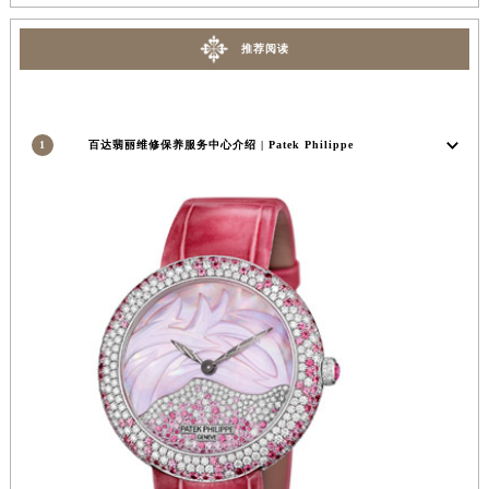
广东省汕头市龙湖区长平路百达翡丽售后服务中心（需提前预约）
推荐阅读
广东省汕尾市城区香洲街道园林社区翠园街百达翡丽售后服务中心（需提前预约）
广东省韶关市武江区芙蓉新区与老城中心交汇处百达翡丽售后服务中心（需提前预约）
广东省深圳市罗湖区深南东路5001号华润大厦17层1701室百达翡丽售后服务中心（需提前预约）
广东省阳江市江城区东风一路百达翡丽售后服务中心（需提前预约）
1
百达翡丽维修保养服务中心介绍 | Patek Philippe
广东省云浮市云城区金山路百达翡丽售后服务中心（需提前预约）
广东省湛江市赤坎区观海北路百达翡丽售后服务中心（需提前预约）
广东省肇庆市端州区信安大道与砚都大道交汇处百达翡丽售后服务中心（需提前预约）
广西壮族自治区百色市右江区中山二路百达翡丽售后服务中心（需提前预约）
广西壮族自治区北海市海城区北京路百达翡丽售后服务中心（需提前预约）
广西壮族自治区崇左市江州区石景林街道友谊大道与丽川路交汇处百达翡丽售后服务中心（需提前预约）
广西壮族自治区防城港市港口区金花茶大道百达翡丽售后服务中心（需提前预约）
广西壮族自治区贵港市港北区港城街道布山大道与仙衣路交叉口百达翡丽售后服务中心（需提前预约）
广西壮族自治区桂林市秀峰区红岭路百达翡丽售后服务中心（需提前预约）
广西壮族自治区河池市金城江区金城江街道朝阳路百达翡丽售后服务中心（需提前预约）
广西壮族自治区贺州市八步区城东街道灵峰南路百达翡丽售后服务中心（需提前预约）