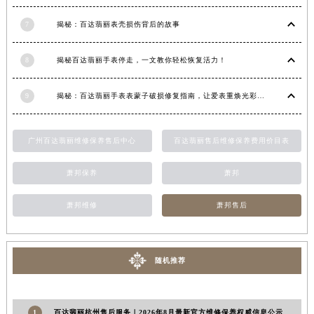
香港特别行政区铜锣湾区湾仔区轩尼诗道百达翡丽售后服务中心（需提前预约）
7
揭秘：百达翡丽表壳损伤背后的故事
河南省安阳市文峰区解放大道百达翡丽售后服务中心（需提前预约）
河南省鹤壁市淇滨区九州路百达翡丽售后服务中心（需提前预约）
8
揭秘百达翡丽手表停走，一文教你轻松恢复活力！
河南省济源市沁园街道济水大道百达翡丽售后服务中心（需提前预约）
河南省焦作市解放区解放路百达翡丽售后服务中心（需提前预约）
9
揭秘：百达翡丽手表表蒙子破损修复指南，让爱表重焕光彩！
河南省开封市鼓楼区中山路百达翡丽售后服务中心（需提前预约）
河南省洛阳市西工区中州中路与解放路交叉口百达翡丽售后服务中心（需提前预约）
广州百达翡丽维修保养售后中心
百达翡丽售后维修保养费用价目表
河南省漯河市源汇区交通路百达翡丽售后服务中心（需提前预约）
河南省南阳市宛城区范蠡东路与南都路交叉口百达翡丽售后服务中心（需提前预约）
萧邦保养
萧邦
河南省平顶山市卫东区建设路百达翡丽售后服务中心（需提前预约）
萧邦维修
萧邦售后
河南省濮阳市大华龙区开州路绿城路交叉口百达翡丽售后服务中心（需提前预约）
河南省三门峡市湖滨区和平路百达翡丽售后服务中心（需提前预约）
河南省商丘市梁园区神火大道百达翡丽售后服务中心（需提前预约）
随机推荐
河南省新乡市红旗区人民路百达翡丽售后服务中心（需提前预约）
河南省信阳市浉河区东方红大道百达翡丽售后服务中心（需提前预约）
河南省许昌市魏都区建安大道与八龙路交叉口百达翡丽售后服务中心（需提前预约）
1
百达翡丽杭州售后服务｜2026年8月最新官方维修保养权威信息公示