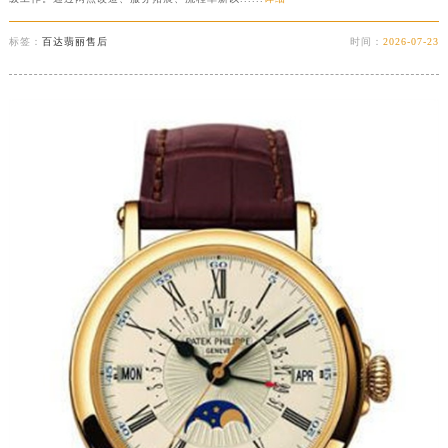
福建省漳州市龙文区步港路百达翡丽售后服务中心（需提前预约）
标签：
百达翡丽售后
时间：
2026-07-23
江苏省常州市新北区龙锦路1590号现代传媒中心5号楼10层1008室百达翡丽售后服务中心（需提前预约）
江苏省淮安市清江浦区淮海北路百达翡丽售后服务中心（需提前预约）
江苏省连云港市海州区通灌北路百达翡丽售后服务中心（需提前预约）
江苏省南京市秦淮区中山南路1号南京中心22层22-C1-C3室百达翡丽售后服务中心（需提前预约）
江苏省宿迁市宿城区西湖路百达翡丽售后服务中心（需提前预约）
江苏省泰州市海陵区永定东路399号置地商务中心东塔（华润万象城）17层1706室百达翡丽售后服务中心（需提前预约）
江苏省徐州市鼓楼区淮海东路29号苏宁广场IFC国际金融中心35层3508室百达翡丽售后服务中心（需提前预约）
江苏省盐城市盐都区世纪大道5号盐城金融城写字楼1号楼16层1604室百达翡丽售后服务中心（需提前预约）
江苏省扬州市邗江区国展路29号星耀天地写字楼1号楼18层1803室百达翡丽售后服务中心（需提前预约）
江苏省镇江市京口区中山东路百达翡丽售后服务中心（需提前预约）
江西省抚州市临川区赣东大道百达翡丽售后服务中心（需提前预约）
江西省赣州市章贡区文清路百达翡丽售后服务中心（需提前预约）
江西省吉安市吉州区井冈山大道百达翡丽售后服务中心（需提前预约）
江西省景德镇市珠山区珠山中路百达翡丽售后服务中心（需提前预约）
江西省九江市浔阳区浔阳路百达翡丽售后服务中心（需提前预约）