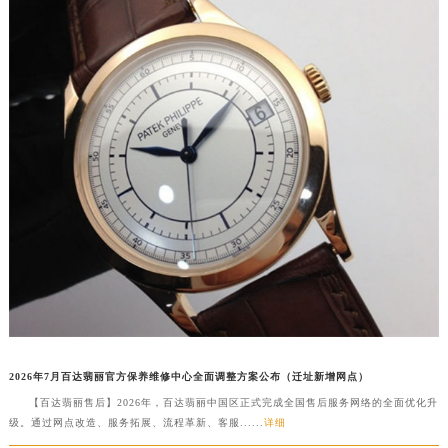
山西省大同市平城区迎宾街百达翡丽售后服务中心（需提前预约）
山西省晋城市城区黄华街百达翡丽售后服务中心（需提前预约）
山西省晋中市榆次区顺城街百达翡丽售后服务中心（需提前预约）
山西省临汾市尧都区解放路百达翡丽售后服务中心（需提前预约）
山西省吕梁市离石区永宁中路与建设街交叉口百达翡丽售后服务中心（需提前预约）
山西省朔州市朔城区怡西路与鄯阳西街交汇处百达翡丽售后服务中心（需提前预约）
山西省忻州市忻府区和平东街与七一南路交叉口百达翡丽售后服务中心（需提前预约）
山西省阳泉市郊区平阳东街与新城大道交叉口百达翡丽售后服务中心（需提前预约）
山西省运城市盐湖区河东街百达翡丽售后服务中心（需提前预约）
山西省长治市潞州区英雄中路百达翡丽售后服务中心（需提前预约）
山西省太原市迎泽区迎泽街道解放路15号亨得利名表维修授权店3楼百达翡丽售后服务中心（需提前预约）
天津市和平区赤峰道136号天津国际金融中心26层2603室百达翡丽售后服务中心（需提前预约）
安徽省安庆市迎江区人民路百达翡丽售后服务中心（需提前预约）
2026年7月百达翡丽官方保养维修中心全面调整方案公布（迁址新增网点）
安徽省蚌埠市蚌山区淮河路百达翡丽售后服务中心（需提前预约）
【百达翡丽售后】2026年，百达翡丽中国区正式完成全国售后服务网络的全面优化升
安徽省亳州市谯城区魏武大道百达翡丽售后服务中心（需提前预约）
级。通过网点改造、服务拓展、流程革新、客服......
详细
安徽省池州市贵池区长江路百达翡丽售后服务中心（需提前预约）