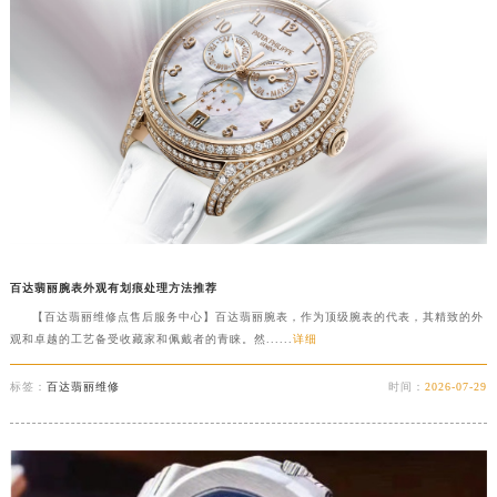
重庆市江北区观音桥步行街2号融恒时代广场写字楼9层902室（需提前预约）
长沙市芙蓉区定王台街道建湘路393号世茂环球金融中心写字楼（芙蓉广场）10层13室（需提前预约）
郑州市二七区铭功路10号华润大厦写字楼29层2905室（需提前预约）
太原市迎泽区解放路15号亨得利名表服务中心（品牌授权店）3层整层（需提前预约）
沈阳市沈河区中街路137号亨得利名表服务中心（品牌授权店）1层整层（需提前预约）
沈阳市沈河区中街路83号亨得利名表服务中心（品牌授权店）1层整层（需提前预约）
乌鲁木齐市天山区红山路26号时代广场（CCMALL）C座17层17-B（需提前预约）
温州市鹿城区锦绣路1067号置信广场10层1015室（需提前预约）
哈尔滨市道里区友谊西路600号富力中心T2座写字楼29层03室（需提前预约）
百达翡丽腕表外观有划痕处理方法推荐
大连市中山区人民路15号国际金融大厦7层G室（需提前预约）
【百达翡丽维修点售后服务中心】百达翡丽腕表，作为顶级腕表的代表，其精致的外
佛山市禅城区季华五路57号万科金融中心C座12层1205室（需提前预约）
观和卓越的工艺备受收藏家和佩戴者的青睐。然......
详细
东莞市东城街道鸿福东路1号民盈国贸中心T1写字楼9层907室（需提前预约）
标签：
百达翡丽维修
时间：
2026-07-29
无锡市梁溪区人民中路139号恒隆广场写字楼1座11层1104室（需提前预约）
南通市崇川区工农路57号圆融广场写字楼16层1603室（需提前预约）
苏州市苏州工业园区星港街199号苏州中心办公楼C座22层08室（需提前预约）
武汉市江汉区解放大道686号世界贸易大厦38层09室（需提前预约）