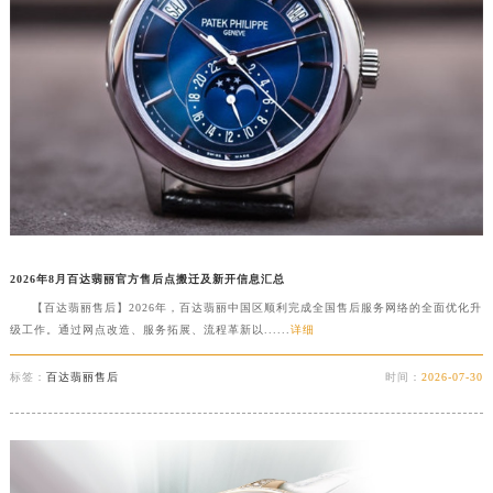
盐城市盐都区世纪大道5号盐城金融城写字楼1号楼16层1604室（需提前预约）
泰州市海陵区永定东路399号置地商务中心东塔写字楼（华润万象城）17层1706室（需提前预约）
宁波市江北区大闸南路500号来福士广场办公楼20层2009室（需提前预约）
杭州市上城区钱江路1366号华润大厦写字楼A座5层503-5室（需提前预约）
金华市金东区东市南街777号金华万达广场写字楼4号楼22层2209室（需提前预约）
绍兴市越城区胜利东路379号世茂天际中心写字楼8层805室（需提前预约）
嘉兴市南湖区广益路705号嘉兴世界贸易中心写字楼A座13层1304室（需提前预约）
南昌市红谷滩新区红谷中大道998号绿地双子塔（中央广场）A1座办公楼14层07室（需提前预约）
济南市历下区经十路11111号华润中心写字楼（万象城）15层1508室（需提前预约）
2026年8月百达翡丽官方售后点搬迁及新开信息汇总
广州市天河区天河路230号万菱汇国际中心写字楼A塔7层704室（需提前预约）
【百达翡丽售后】2026年，百达翡丽中国区顺利完成全国售后服务网络的全面优化升
广州市越秀区环市东路371-375号世界贸易中心大厦南塔写字楼15层07室（需提前预约）
级工作。通过网点改造、服务拓展、流程革新以......
详细
深圳市罗湖区深南东路5001号华润大厦写字楼17层1701室（需提前预约）
标签：
百达翡丽售后
时间：
2026-07-30
惠州市惠城区江北文昌一路7号华贸大厦写字楼1座30层05室（需提前预约）
厦门市思明区湖滨东路95号华润大厦写字楼B座11层1104室（需提前预约）
福州市鼓楼区五四路128-1号恒力城写字楼15层03室（需提前预约）
成都市锦江区人民东路6号SAC东原中心写字楼24层2406B室（需提前预约）