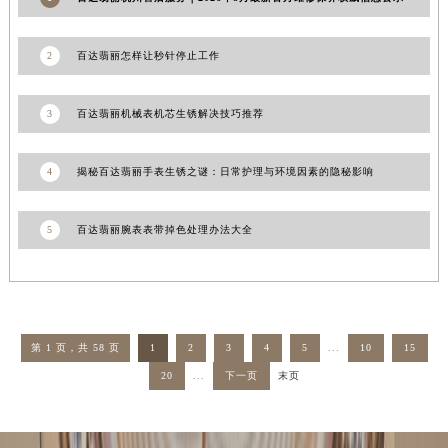
河南省郑州市二七区民主路10号华润大厦29层2905室百达翡丽售后服务中心（需提前预约）
河南省周口市川汇区七一路百达翡丽售后服务中心（需提前预约）
2
百达翡丽怎样让秒针停止工作
河南省驻马店市驿城区乐山大道与置地大道交叉口百达翡丽售后服务中心（需提前预约）
湖北省鄂州市鄂城区文星大道百达翡丽售后服务中心（需提前预约）
3
百达翡丽机械表机芯生锈解决技巧推荐
湖北省黄冈市黄州区赤壁大道百达翡丽售后服务中心（需提前预约）
湖北省黄石市黄石港区武汉路百达翡丽售后服务中心（需提前预约）
4
揭秘百达翡丽手表生锈之谜：日常护理与环境因素的隐秘影响
湖北省荆门市东宝中天街步行街百达翡丽售后服务中心（需提前预约）
湖北省荆州市荆州区荆中路百达翡丽售后服务中心（需提前预约）
5
百达翡丽腕表表带掉色处理办法大全
湖北省十堰市茅箭区人民北路百达翡丽售后服务中心（需提前预约）
湖北省随州市曾都区青年路百达翡丽售后服务中心（需提前预约）
湖北省咸宁市咸安区长安大道百达翡丽售后服务中心（需提前预约）
湖北省襄阳市樊城区长虹路与人民路交叉口百达翡丽售后服务中心（需提前预约）
第 1 页，共 58 页
1
2
3
4
5
...
10
15
湖北省孝感市孝南区复兴大道百达翡丽售后服务中心（需提前预约）
20
...
下一页
末页
湖北省宜昌市西陵区夷陵大道与港窑路百达翡丽售后服务中心（需提前预约）
湖南省常德市武陵区人民路百达翡丽售后服务中心（需提前预约）
湖南省郴州市北湖区国庆北路百达翡丽售后服务中心（需提前预约）