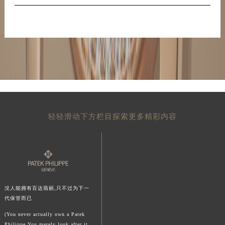
20
青海省海东市乐都区滨河路百达翡丽售后服务中心（需提前预约）
青海省海南藏族自治州共和县青海湖大街百达翡丽售后服务中心（需提前预约）
青海省海西蒙古族藏族自治州德令哈市柴达木路百达翡丽售后服务中心（需提前预约）
青海省黄南藏族自治州同仁市德合隆路百达翡丽售后服务中心（需提前预约）
青海省西宁市城西区海湖新区西关大道百达翡丽售后服务中心（需提前预约）
青海省玉树藏族自治州结古镇胜利路百达翡丽售后服务中心（需提前预约）
陕西省安康市汉滨区金州路百达翡丽售后服务中心（需提前预约）
陕西省宝鸡市渭滨区经二路百达翡丽售后服务中心（需提前预约）
轻轻滑动下方栏目探索更多精彩内容
陕西省汉中市汉台区北大街百达翡丽售后服务中心（需提前预约）
陕西省商洛市商州区州城街百达翡丽售后服务中心（需提前预约）
陕西省铜川市王益区红旗街百达翡丽售后服务中心（需提前预约）
陕西省渭南市临渭区东风大街百达翡丽售后服务中心（需提前预约）
陕西省咸阳市秦都区沣西新城统一西路与白马河路交汇处百达翡丽售后服务中心（需提前预约）
没人能拥有百达翡丽,只不过为下一
陕西省延安市宝塔区中心街百达翡丽售后服务中心（需提前预约）
代保管而已
陕西省榆林市榆阳区长兴路百达翡丽售后服务中心（需提前预约）
(You never actually own a Patek
新疆维吾尔自治区阿克苏市东大街百达翡丽售后服务中心（需提前预约）
Philippe.You merely look after it