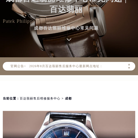
百达翡丽
Patek Philippe maintenance service center
成都百达翡丽维修中心常见问题
2026年8月百达翡丽中国区售后服务网络优化升级公告
2026年8月百达翡丽全国官方售后客户服务热线：400-805-0910
百达翡丽官方全国统一服务热线400-805-0910，服务覆盖中国大陆、香港、澳门、台湾全部区域（非大陆需加拨“+86”）
2026年8月百达翡丽售后服务中心最新网点地址：
▲
官网公告>
北京市朝阳区建国门外大街甲6号华熙国际中心写字楼D座11层1102室（北京总部）（需提前预约）
▼
北京市东城区东长安街1号东方广场写字楼W3座6层602室（需提前预约）
天津市和平区赤峰道136号天津国际金融中心写字楼26层2603室（需提前预约）
上海市徐汇区虹桥路3号港汇中心写字楼2座37层3705室（需提前预约）
当前位置：
百达翡丽售后维修服务中心
> 成都
上海市黄浦区南京东路299号宏伊国际广场写字楼8层806室（需提前预约）
南京市秦淮区中山南路1号（新街口）南京中心写字楼22层C1-1室（需提前预约）
常州市新北区龙锦路1590号现代传媒中心写字楼5号楼10层1008室（需提前预约）
徐州市鼓楼区淮海东路29号苏宁广场IFC国际金融中心写字楼35层3508室（需提前预约）
扬州市邗江区国展路29号星耀天地写字楼1号楼18层1803室（需提前预约）