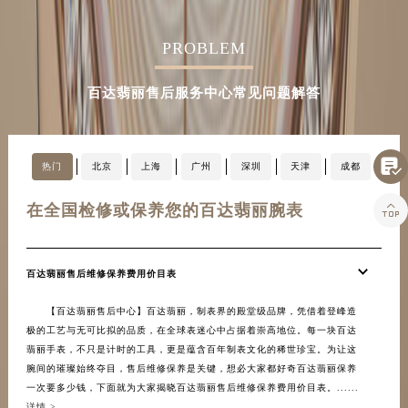
湖南省衡阳市雁峰区解放路百达翡丽售后服务中心（需提前预约）
湖南省怀化市鹤城区迎丰中路百达翡丽售后服务中心（需提前预约）
PROBLEM
湖南省娄底市娄星区长青街百达翡丽售后服务中心（需提前预约）
百达翡丽售后服务中心常见问题解答
湖南省邵阳市双清区东风路百达翡丽售后服务中心（需提前预约）
湖南省湘潭市雨湖区莲城大道百达翡丽售后服务中心（需提前预约）
湖南省益阳市赫山区桃花仑路百达翡丽售后服务中心（需提前预约）

热门
北京
上海
广州
深圳
天津
成都
湖南省永州市冷水滩区永州大道与中兴路交叉口百达翡丽售后服务中心（需提前预约）
湖南省岳阳市岳阳楼区东茅岭路百达翡丽售后服务中心（需提前预约）

在全国检修或保养您的百达翡丽腕表
在
湖南省张家界市永定区解放路百达翡丽售后服务中心（需提前预约）
湖南省长沙市芙蓉区建湘路393号世茂环球金融中心写字楼10层1013室百达翡丽售后服务中心（需提前预约）
湖南省株洲市芦淞区建设南路百达翡丽售后服务中心（需提前预约）
百达翡丽售后维修保养费用价目表
百达
甘肃省白银市白银区北京路百达翡丽售后服务中心（需提前预约）
【百达翡丽售后中心】百达翡丽，制表界的殿堂级品牌，凭借着登峰造
百达
甘肃省定西市安定区解放路百达翡丽售后服务中心（需提前预约）
极的工艺与无可比拟的品质，在全球表迷心中占据着崇高地位。每一块百达
中心
甘肃省敦煌市沙州镇阳关中路百达翡丽售后服务中心（需提前预约）
翡丽手表，不只是计时的工具，更是蕴含百年制表文化的稀世珍宝。为让这
丽授
腕间的璀璨始终夺目，售后维修保养是关键，想必大家都好奇百达翡丽保养
的相
甘肃省合作市人民街百达翡丽售后服务中心（需提前预约）
一次要多少钱，下面就为大家揭晓百达翡丽售后维修保养费用价目表。......
>
甘肃省嘉峪关市雄关区新华中路百达翡丽售后服务中心（需提前预约）
详情 >