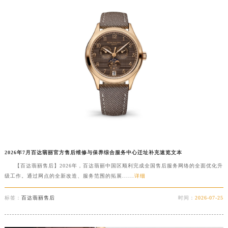
辽宁省沈阳市沈河区中街路137号亨得利名表维修授权店1楼百达翡丽售后服务中心（需提前预约）
辽宁省沈阳市沈河区中街路83号亨得利名表维修授权店1楼百达翡丽售后服务中心（需提前预约）
北京市朝阳区建国门外大街甲6号华熙国际中心D座11层1102室百达翡丽售后服务中心（北京总部）（需提前预约）
北京市东城区东长安街1号王府井东方广场W3座6层602室百达翡丽售后服务中心（需提前预约）
河北省保定市竞秀区朝阳北大街北国先天下百达翡丽售后服务中心（需提前预约）
内蒙古自治区阿拉善盟市左旗土尔扈特大街百达翡丽售后服务中心（需提前预约）
内蒙古自治区巴彦淖尔市临河区新华街百达翡丽售后服务中心（需提前预约）
内蒙古自治区包头市青山区幸福路甲3号王府井百货名表维修百达翡丽售后服务中心（需提前预约）
内蒙古自治区赤峰市红山区哈达街百达翡丽售后服务中心（需提前预约）
内蒙古自治区鄂尔多斯市东胜区伊金霍洛街百达翡丽售后服务中心（需提前预约）
内蒙古自治区呼伦贝尔市海拉尔区中央街百达翡丽售后服务中心（需提前预约）
2026年7月百达翡丽官方售后维修与保养综合服务中心迁址补充速览文本
【百达翡丽售后】2026年，百达翡丽中国区顺利完成全国售后服务网络的全面优化升
内蒙古自治区通辽市科尔沁区明仁大街百达翡丽售后服务中心（需提前预约）
级工作。通过网点的全新改造、服务范围的拓展......
详细
内蒙古自治区乌海市海勃湾区人民南路百达翡丽售后服务中心（需提前预约）
内蒙古自治区乌兰察布市集宁区恩和大街百达翡丽售后服务中心（需提前预约）
标签：
百达翡丽售后
时间：
2026-07-25
内蒙古自治区锡林郭勒盟市锡林浩特市光明街与额尔敦路交叉口百达翡丽售后服务中心（需提前预约）
内蒙古自治区兴安盟市乌兰浩特市兴安大街百达翡丽售后服务中心（需提前预约）