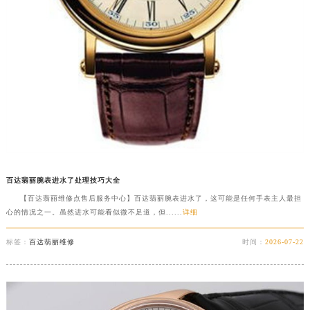
江西省南昌市红谷滩新区红谷中大道998号绿地双子塔（中央广场）A1座办公楼14层1407室百达翡丽售后服务中心（需提前预约）
江西省萍乡市安源区萍安北大道与康庄路交叉口百达翡丽售后服务中心（需提前预约）
预约入口
关闭
江西省上饶市信州区滨江西路百达翡丽售后服务中心（需提前预约）
江西省新余市渝水区北湖西路百达翡丽售后服务中心（需提前预约）
江西省宜春市袁州区中山中路百达翡丽售后服务中心（需提前预约）
立即预约
江西省鹰潭市月湖区胜利东路百达翡丽售后服务中心（需提前预约）
提前预约免排队，到店即享服务
预约时间有变无需取消，可随时重新预约
山东省德州市德城区东风中路百达翡丽售后服务中心（需提前预约）
山东省东营市东营区济南路百达翡丽售后服务中心（需提前预约）
山东省济南市历下区经十路11111号华润中心写字楼（万象城）15层1508室百达翡丽售后服务中心（需提前预约）
百达翡丽腕表进水了处理技巧大全
山东省济宁市任城区太白楼路百达翡丽售后服务中心（需提前预约）
【百达翡丽维修点售后服务中心】百达翡丽腕表进水了，这可能是任何手表主人最担
山东省莱芜市文化南路8号银座商城名表维修一楼名表维修百达翡丽售后服务中心（需提前预约）
心的情况之一。虽然进水可能看似微不足道，但......
详细
山东省临沂市兰山区解放路百达翡丽售后服务中心（需提前预约）
标签：
百达翡丽维修
时间：
2026-07-22
山东省日照市东港区烟台路百达翡丽售后服务中心（需提前预约）
山东省泰安市泰山区财源街道泰山大街百达翡丽售后服务中心（需提前预约）
山东省威海市环翠区新威海路89号振华商厦一楼名表维修百达翡丽售后服务中心（需提前预约）
山东省潍坊市奎文区东风东街百达翡丽售后服务中心（需提前预约）