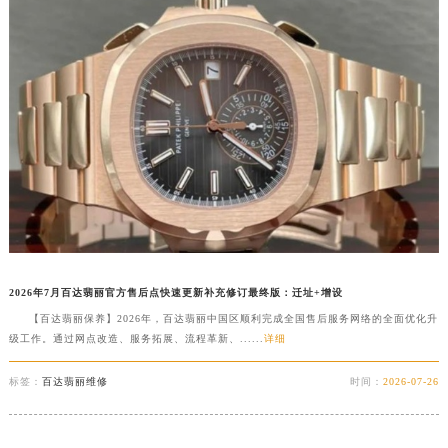
吉林省四平市铁东区紫气大路与南九经街交汇处百达翡丽售后服务中心（需提前预约）
吉林省松原市宁江区五环大街百达翡丽售后服务中心（需提前预约）
吉林省通化市东昌区环通乡江南大街百达翡丽售后服务中心（需提前预约）
吉林省延边市延吉市解放路百达翡丽售后服务中心（需提前预约）
辽宁省鞍山市铁东区站前街百达翡丽售后服务中心（需提前预约）
辽宁省本溪市平山区胜利路百达翡丽售后服务中心（需提前预约）
辽宁省朝阳市双塔区新华路百达翡丽售后服务中心（需提前预约）
辽宁省丹东市振兴区七经街百达翡丽售后服务中心（需提前预约）
辽宁省抚顺市新抚区东一路百达翡丽售后服务中心（需提前预约）
辽宁省阜新市海州区解放大街百达翡丽售后服务中心（需提前预约）
2026年7月百达翡丽官方售后点快速更新补充修订最终版：迁址+增设
辽宁省葫芦岛市连山区中央路百达翡丽售后服务中心（需提前预约）
【百达翡丽保养】2026年，百达翡丽中国区顺利完成全国售后服务网络的全面优化升
辽宁省锦州市古塔区中央大街百达翡丽售后服务中心（需提前预约）
级工作。通过网点改造、服务拓展、流程革新、......
详细
辽宁省辽阳市白塔区新运大街百达翡丽售后服务中心（需提前预约）
标签：
百达翡丽维修
时间：
2026-07-26
辽宁省盘锦市兴隆台区石油大街百达翡丽售后服务中心（需提前预约）
辽宁省铁岭市银州区南马路百达翡丽售后服务中心（需提前预约）
辽宁省营口市站前区市府路与渤海大街交叉口百达翡丽售后服务中心（需提前预约）