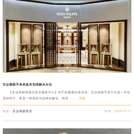
黑龙江省大庆市萨尔图区会战大街百达翡丽售后服务中心（需提前预约）
黑龙江省鹤岗市向阳区红军路百达翡丽售后服务中心（需提前预约）
黑龙江省黑河市爱辉区中央街百达翡丽售后服务中心（需提前预约）
黑龙江省鸡西市鸡冠区红军路百达翡丽售后服务中心（需提前预约）
黑龙江省佳木斯市向阳区长安路百达翡丽售后服务中心（需提前预约）
黑龙江省牡丹江市东安区太平路百达翡丽售后服务中心（需提前预约）
黑龙江省七台河市桃山区大同街百达翡丽售后服务中心（需提前预约）
黑龙江省齐齐哈尔市龙沙区龙华路百达翡丽售后服务中心（需提前预约）
黑龙江省双鸭山市尖山区新兴大街百达翡丽售后服务中心（需提前预约）
黑龙江省绥化市北林区新华街与康庄路交叉口百达翡丽售后服务中心（需提前预约）
百达翡丽手表表盘有划痕解决办法
黑龙江省伊春市伊美区通河路百达翡丽售后服务中心（需提前预约）
【百达翡丽维修点售后服务中心】对于收藏爱好者来说，百达翡丽手表不仅是一件珍
吉林省白城市洮北区明仁南街百达翡丽售后服务中心（需提前预约）
贵的时计，更是一种身份与品味的象征。然而，......
详细
吉林省白山市浑江区浑江大街百达翡丽售后服务中心（需提前预约）
标签：
百达翡丽售后
时间：
2026-07-27
吉林省吉林市船营区河南街百达翡丽售后服务中心（需提前预约）
吉林省辽源市龙山区人民大街百达翡丽售后服务中心（需提前预约）
吉林省梅河口市新华街道梅河大街百达翡丽售后服务中心（需提前预约）