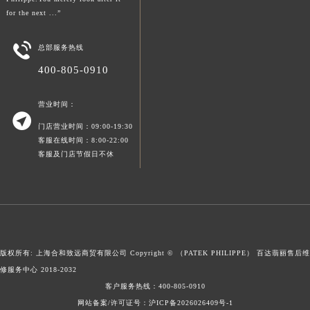
新疆维吾尔自治区阿拉尔市胜利大道百达翡丽售后服务中心（需提前预约）
for the next ...”
新疆维吾尔自治区阿拉山口市友好路百达翡丽售后服务中心（需提前预约）

总部服务热线
新疆维吾尔自治区阿勒泰市解放路百达翡丽售后服务中心（需提前预约）
400-805-0910
新疆维吾尔自治区阿图什市光明路百达翡丽售后服务中心（需提前预约）
新疆维吾尔自治区白杨市军垦路百达翡丽售后服务中心（需提前预约）
营业时间：
新疆维吾尔自治区北屯市团结路百达翡丽售后服务中心（需提前预约）

门店营业时间：09:00-19:30
新疆维吾尔自治区博乐市博乐市北京路百达翡丽售后服务中心（需提前预约）
客服在线时间：8:00-22:00
新疆维吾尔自治区昌吉市延安北路百达翡丽售后服务中心（需提前预约）
客服及门店节假日不休
新疆维吾尔自治区阜康市博峰路百达翡丽售后服务中心（需提前预约）
新疆维吾尔自治区哈密市伊州区建国北路百达翡丽售后服务中心（需提前预约）
新疆维吾尔自治区和田市和田市北京西路百达翡丽售后服务中心（需提前预约）
新疆维吾尔自治区胡杨河市胡杨河市胡杨路百达翡丽售后服务中心（需提前预约）
新疆维吾尔自治区霍尔果斯市亚欧北路百达翡丽售后服务中心（需提前预约）
版权所有: 上海合和致远商贸有限公司 Copyright © （PATEK PHILIPPE）
百达翡丽售后维
新疆维吾尔自治区喀什市解放北路百达翡丽售后服务中心（需提前预约）
修服务中心
2018-2032
新疆维吾尔自治区可克达拉市幸福路百达翡丽售后服务中心（需提前预约）
客户服务热线：
400-805-0910
网站备案/许可证号：沪ICP备2026026409号-1
新疆维吾尔自治区克拉玛依市克拉玛依区友谊路百达翡丽售后服务中心（需提前预约）