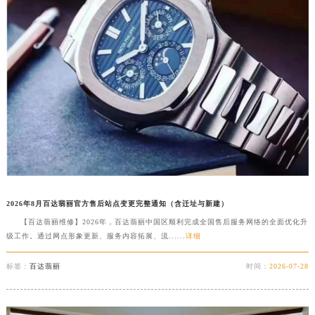
南宁市青秀区金湖路59号地王大厦12楼1224室（需提前预约）
合肥市蜀山区潜山路111号万象城华润大厦B座12楼03室（需提前预约）
泉州市丰泽区宝洲路729号浦西万达中心写字楼A座7楼709室（需提前预约）
青岛市南区山东路6号华润大厦B座22层04室（需提前预约）
烟台市芝罘区胜利路139号万达金融中心A座907室（需提前预约）
长春市朝阳区西安大路727号中银大厦A座(旺进大厦)18层09室（需提前预约）
贵阳市南明区都司高架桥路33号亨特国际金融中心14楼14D（需提前预约）
昆明市盘龙区北京路928号同德昆明广场写字楼10层06室（需提前预约）
石家庄市长安区中山东路39号勒泰中心写字楼B座13层07室（需提前预约）
西安市碑林区南关正街88号华侨城长安国际中心E座6楼10室（需提前预约）
2026年8月百达翡丽官方售后站点变更完整通知（含迁址与新建）
海口市龙华区金贸东路5号海口华润大厦B座17层1707室（需提前预约）
【百达翡丽维修】2026年，百达翡丽中国区顺利完成全国售后服务网络的全面优化升
唐山市路南区新华东道100号万达广场写字楼A座10层1002室（需提前预约）
级工作。通过网点形象更新、服务内容拓展、流......
详细
台州市椒江区东海大道1800号腾达中心东1幢20楼2002室（需提前预约）
标签：
百达翡丽
时间：
2026-07-28
内蒙古自治区呼和浩特市玉泉区大学西街70号华润万象城写字楼（鄂尔多斯大厦）23层2326室（需提前预约）
甘肃省兰州市七里河区西津西路16号兰州中心写字楼21层2102室（需提前预约）
重庆市解放碑渝中区民权路28号英利国际金融中心写字楼20层01室（需提前预约）