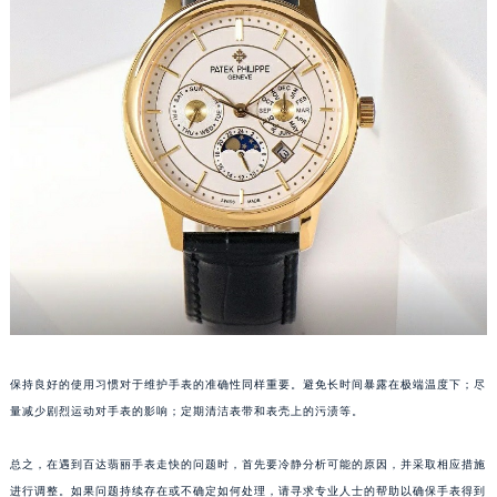
苏州市苏州工业园区星港街199号苏州中心办公楼C座22层08室（需提前预约）
武汉市江汉区解放大道686号世界贸易大厦38层09室（需提前预约）
南宁市青秀区金湖路59号地王大厦12楼1224室（需提前预约）
合肥市蜀山区潜山路111号万象城华润大厦B座12楼03室（需提前预约）
泉州市丰泽区宝洲路729号浦西万达中心写字楼A座7楼709室（需提前预约）
青岛市南区山东路6号华润大厦B座22层04室（需提前预约）
烟台市芝罘区胜利路139号万达金融中心A座907室（需提前预约）
长春市朝阳区西安大路727号中银大厦A座(旺进大厦)18层09室（需提前预约）
贵阳市南明区都司高架桥路33号亨特国际金融中心14楼14D（需提前预约）
昆明市盘龙区北京路928号同德昆明广场写字楼10层06室（需提前预约）
石家庄市长安区中山东路39号勒泰中心写字楼B座13层07室（需提前预约）
西安市碑林区南关正街88号华侨城长安国际中心E座6楼10室（需提前预约）
保持良好的使用习惯对于维护手表的准确性同样重要。避免长时间暴露在极端温度下；尽
海口市龙华区金贸东路5号海口华润大厦B座17层1707室（需提前预约）
量减少剧烈运动对手表的影响；定期清洁表带和表壳上的污渍等。
唐山市路南区新华东道100号万达广场写字楼A座10层1002室（需提前预约）
台州市椒江区东海大道1800号腾达中心东1幢20楼2002室（需提前预约）
总之，在遇到百达翡丽手表走快的问题时，首先要冷静分析可能的原因，并采取相应措施
内蒙古自治区呼和浩特市玉泉区大学西街70号华润万象城写字楼（鄂尔多斯大厦）23层2326室（需提前预约）
进行调整。如果问题持续存在或不确定如何处理，请寻求专业人士的帮助以确保手表得到