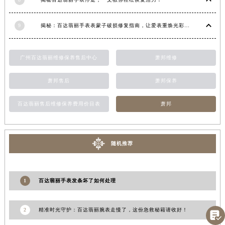
江西省景德镇市珠山区珠山中路百达翡丽售后服务中心（需提前预约）
江西省九江市浔阳区浔阳路百达翡丽售后服务中心（需提前预约）
9
揭秘：百达翡丽手表表蒙子破损修复指南，让爱表重焕光彩！
江西省南昌市红谷滩新区红谷中大道998号绿地双子塔（中央广场）A1座办公楼14层1407室百达翡丽售后服务中心（需提前预约）
江西省萍乡市安源区萍安北大道与康庄路交叉口百达翡丽售后服务中心（需提前预约）
广州百达翡丽维修保养售后中心
萧邦维修
江西省上饶市信州区滨江西路百达翡丽售后服务中心（需提前预约）
江西省新余市渝水区北湖西路百达翡丽售后服务中心（需提前预约）
萧邦售后
萧邦保养
江西省宜春市袁州区中山中路百达翡丽售后服务中心（需提前预约）
百达翡丽售后维修保养费用价目表
萧邦
江西省鹰潭市月湖区胜利东路百达翡丽售后服务中心（需提前预约）
山东省德州市德城区东风中路百达翡丽售后服务中心（需提前预约）
山东省东营市东营区济南路百达翡丽售后服务中心（需提前预约）
随机推荐
山东省济南市历下区经十路11111号华润中心写字楼（万象城）15层1508室百达翡丽售后服务中心（需提前预约）
山东省济宁市任城区太白楼路百达翡丽售后服务中心（需提前预约）
山东省莱芜市文化南路8号银座商城名表维修一楼名表维修百达翡丽售后服务中心（需提前预约）
1
百达翡丽手表发条坏了如何处理
山东省临沂市兰山区解放路百达翡丽售后服务中心（需提前预约）
山东省日照市东港区烟台路百达翡丽售后服务中心（需提前预约）
2
精准时光守护：百达翡丽腕表走慢了，这份急救秘籍请收好！

山东省泰安市泰山区财源街道泰山大街百达翡丽售后服务中心（需提前预约）