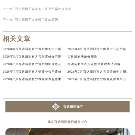
辽宁省铁岭市银州区南马路百达翡丽售后服务中心（需提前预约）
上一篇:
百达翡丽手表发条一直上不紧如何修复
辽宁省营口市站前区市府路与渤海大街交叉口百达翡丽售后服务中心（需提前预约）
下一篇:
百达翡丽手表走慢了是啥原因
辽宁省沈阳市沈河区中街路137号亨得利名表维修授权店1楼百达翡丽售后服务中心（需提前预约）
辽宁省沈阳市沈河区中街路83号亨得利名表维修授权店1楼百达翡丽售后服务中心（需提前预约）
相关文章
北京市朝阳区建国门外大街甲6号华熙国际中心D座11层1102室百达翡丽售后服务中心（北京总部）（需提前预约）
北京市东城区东长安街1号王府井东方广场W3座6层602室百达翡丽售后服务中心（需提前预约）
2026年8月百达翡丽官方售后服务中心搬迁与维修保养点新增完整说明
2026年8月百达翡丽官方保养中心与维修服务中心迁址及新开补充指南确认内容
河北省保定市竞秀区朝阳北大街北国先天下百达翡丽售后服务中心（需提前预约）
2026年8月百达翡丽官方售后维修保养综合店迁址与新开补充确认稿文件
百达翡丽表蒙去哪换
2026年7月百达翡丽官方售后地址变更及新开店一览
百达翡丽手表走走停停处理办法详解
内蒙古自治区阿拉善盟市左旗土尔扈特大街百达翡丽售后服务中心（需提前预约）
2026年7月百达翡丽官方保养中心与维修服务中心最终迁址及新开完整指南最终定稿
2026年7月百达翡丽官方售后维修中心搬迁及保养点新开补充最终通知原文公示
内蒙古自治区巴彦淖尔市临河区新华街百达翡丽售后服务中心（需提前预约）
2026年7月百达翡丽官方维修保养服务中心搬迁与新设点补充确认终稿内容公示
2026年7月百达翡丽官方维修及保养中心服务网络调整（含搬迁与增加）
内蒙古自治区包头市青山区幸福路甲3号王府井百货名表维修百达翡丽售后服务中心（需提前预约）
内蒙古自治区赤峰市红山区哈达街百达翡丽售后服务中心（需提前预约）
内蒙古自治区鄂尔多斯市东胜区伊金霍洛街百达翡丽售后服务中心（需提前预约）
百达翡丽保养
内蒙古自治区呼伦贝尔市海拉尔区中央街百达翡丽售后服务中心（需提前预约）
内蒙古自治区通辽市科尔沁区明仁大街百达翡丽售后服务中心（需提前预约）
北京百达翡丽售后服务中心
内蒙古自治区乌海市海勃湾区人民南路百达翡丽售后服务中心（需提前预约）
内蒙古自治区乌兰察布市集宁区恩和大街百达翡丽售后服务中心（需提前预约）