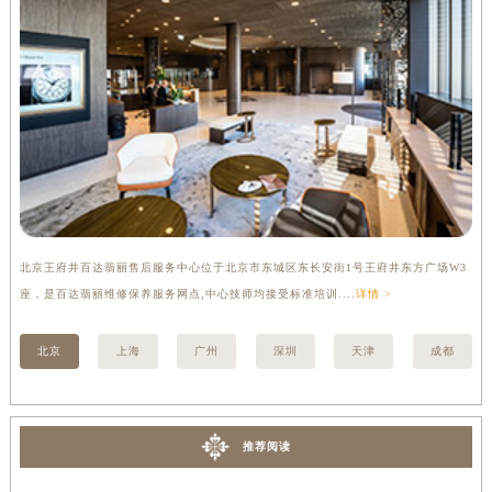
内蒙古自治区锡林郭勒盟市锡林浩特市光明街与额尔敦路交叉口百达翡丽售后服务中心（需提前预约）
内蒙古自治区兴安盟市乌兰浩特市兴安大街百达翡丽售后服务中心（需提前预约）
山西省大同市平城区迎宾街百达翡丽售后服务中心（需提前预约）
山西省晋城市城区黄华街百达翡丽售后服务中心（需提前预约）
山西省晋中市榆次区顺城街百达翡丽售后服务中心（需提前预约）
山西省临汾市尧都区解放路百达翡丽售后服务中心（需提前预约）
山西省吕梁市离石区永宁中路与建设街交叉口百达翡丽售后服务中心（需提前预约）
山西省朔州市朔城区怡西路与鄯阳西街交汇处百达翡丽售后服务中心（需提前预约）
山西省忻州市忻府区和平东街与七一南路交叉口百达翡丽售后服务中心（需提前预约）
北京王府井百达翡丽售后服务中心位于北京市东城区东长安街1号王府井东方广场W3
上
座，是百达翡丽维修保养服务网点,中心技师均接受标准培训....
详情 >
修
山西省阳泉市郊区平阳东街与新城大道交叉口百达翡丽售后服务中心（需提前预约）
山西省运城市盐湖区河东街百达翡丽售后服务中心（需提前预约）
北京
上海
广州
深圳
天津
成都
山西省长治市潞州区英雄中路百达翡丽售后服务中心（需提前预约）
山西省太原市迎泽区迎泽街道解放路15号亨得利名表维修授权店3楼百达翡丽售后服务中心（需提前预约）
天津市和平区赤峰道136号天津国际金融中心26层2603室百达翡丽售后服务中心（需提前预约）
推荐阅读
安徽省安庆市迎江区人民路百达翡丽售后服务中心（需提前预约）
安徽省蚌埠市蚌山区淮河路百达翡丽售后服务中心（需提前预约）