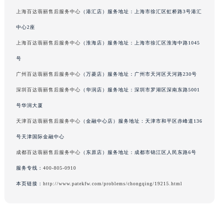
吉林省辽源市龙山区人民大街百达翡丽售后服务中心（需提前预约）
上海百达翡丽售后服务中心
（港汇店）服务地址：上海市徐汇区虹桥路3号港汇
吉林省梅河口市新华街道梅河大街百达翡丽售后服务中心（需提前预约）
中心2座
吉林省四平市铁东区紫气大路与南九经街交汇处百达翡丽售后服务中心（需提前预约）
上海百达翡丽售后服务中心
（淮海店）服务地址：上海市徐汇区淮海中路1045
吉林省松原市宁江区五环大街百达翡丽售后服务中心（需提前预约）
号
吉林省通化市东昌区环通乡江南大街百达翡丽售后服务中心（需提前预约）
广州百达翡丽售后服务中心
（万菱店）服务地址：广州市天河区天河路230号
吉林省延边市延吉市解放路百达翡丽售后服务中心（需提前预约）
深圳百达翡丽售后服务中心
（华润店）服务地址：深圳市罗湖区深南东路5001
辽宁省鞍山市铁东区站前街百达翡丽售后服务中心（需提前预约）
辽宁省本溪市平山区胜利路百达翡丽售后服务中心（需提前预约）
号华润大厦
辽宁省朝阳市双塔区新华路百达翡丽售后服务中心（需提前预约）
天津百达翡丽售后服务中心
（金融中心店）服务地址：天津市和平区赤峰道136
辽宁省丹东市振兴区七经街百达翡丽售后服务中心（需提前预约）
号天津国际金融中心
辽宁省抚顺市新抚区东一路百达翡丽售后服务中心（需提前预约）
成都百达翡丽售后服务中心
（东原店）服务地址：成都市锦江区人民东路6号
辽宁省阜新市海州区解放大街百达翡丽售后服务中心（需提前预约）
服务专线：
400-805-0910
辽宁省葫芦岛市连山区中央路百达翡丽售后服务中心（需提前预约）
本页链接：
http://www.patekfw.com/problems/chongqing/19215.html
辽宁省锦州市古塔区中央大街百达翡丽售后服务中心（需提前预约）
辽宁省辽阳市白塔区新运大街百达翡丽售后服务中心（需提前预约）
辽宁省盘锦市兴隆台区石油大街百达翡丽售后服务中心（需提前预约）