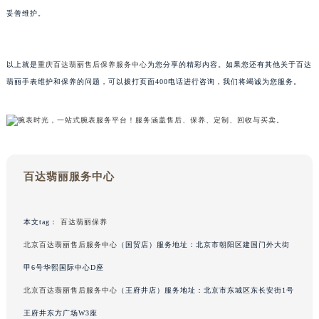
甘肃省兰州市七里河区西津西路16号兰州中心写字楼21层2102室（需提前预约）
妥善维护。
重庆市解放碑渝中区民权路28号英利国际金融中心写字楼20层01室（需提前预约）
黑龙江省大庆市萨尔图区会战大街百达翡丽售后服务中心（需提前预约）
以上就是
重庆百达翡丽售后保养服务中心
为您分享的精彩内容。如果您还有其他关于百达
黑龙江省鹤岗市向阳区红军路百达翡丽售后服务中心（需提前预约）
翡丽手表维护和保养的问题，可以拨打页面400电话进行咨询，我们将竭诚为您服务。
黑龙江省黑河市爱辉区中央街百达翡丽售后服务中心（需提前预约）
黑龙江省鸡西市鸡冠区红军路百达翡丽售后服务中心（需提前预约）
黑龙江省佳木斯市向阳区长安路百达翡丽售后服务中心（需提前预约）
黑龙江省牡丹江市东安区太平路百达翡丽售后服务中心（需提前预约）
黑龙江省七台河市桃山区大同街百达翡丽售后服务中心（需提前预约）
百达翡丽服务中心
黑龙江省齐齐哈尔市龙沙区龙华路百达翡丽售后服务中心（需提前预约）
黑龙江省双鸭山市尖山区新兴大街百达翡丽售后服务中心（需提前预约）
本文tag：
百达翡丽保养
黑龙江省绥化市北林区新华街与康庄路交叉口百达翡丽售后服务中心（需提前预约）
北京百达翡丽售后服务中心
（国贸店）服务地址：北京市朝阳区建国门外大街
黑龙江省伊春市伊美区通河路百达翡丽售后服务中心（需提前预约）
甲6号华熙国际中心D座
吉林省白城市洮北区明仁南街百达翡丽售后服务中心（需提前预约）
北京百达翡丽售后服务中心
（王府井店）服务地址：北京市东城区东长安街1号
吉林省白山市浑江区浑江大街百达翡丽售后服务中心（需提前预约）
吉林省吉林市船营区河南街百达翡丽售后服务中心（需提前预约）
王府井东方广场W3座