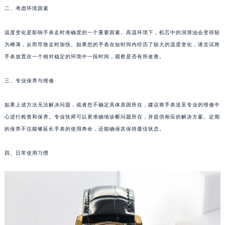
二、考虑环境因素
福州市鼓楼区五四路128-1号恒力城写字楼15层03室（需提前预约）
成都市锦江区人民东路6号SAC东原中心写字楼24层2406B室（需提前预约）
温度变化是影响手表走时准确度的一个重要因素。高温环境下，机芯中的润滑油会变得较
重庆市江北区观音桥步行街2号融恒时代广场写字楼9层902室（需提前预约）
为稀薄，从而导致走时加快。如果您的手表在短时间内经历了较大的温度变化，请尝试将
长沙市芙蓉区定王台街道建湘路393号世茂环球金融中心写字楼（芙蓉广场）10层13室（需提前预约）
手表放置在一个相对稳定的环境中一段时间，观察是否有所改善。
郑州市二七区铭功路10号华润大厦写字楼29层2905室（需提前预约）
太原市迎泽区解放路15号亨得利名表服务中心（品牌授权店）3层整层（需提前预约）
三、专业保养与维修
沈阳市沈河区中街路137号亨得利名表服务中心（品牌授权店）1层整层（需提前预约）
如果上述方法无法解决问题，或者您不确定具体原因所在，建议将手表送至专业的维修中
沈阳市沈河区中街路83号亨得利名表服务中心（品牌授权店）1层整层（需提前预约）
心进行检查和保养。专业技师可以更准确地诊断问题所在，并提供相应的解决方案。定期
乌鲁木齐市天山区红山路26号时代广场（CCMALL）C座17层17-B（需提前预约）
的保养不仅能够延长手表的使用寿命，还能确保其保持最佳状态。
温州市鹿城区锦绣路1067号置信广场10层1015室（需提前预约）
哈尔滨市道里区友谊西路600号富力中心T2座写字楼29层03室（需提前预约）
四、日常使用习惯
大连市中山区人民路15号国际金融大厦7层G室（需提前预约）
佛山市禅城区季华五路57号万科金融中心C座12层1205室（需提前预约）
东莞市东城街道鸿福东路1号民盈国贸中心T1写字楼9层907室（需提前预约）
无锡市梁溪区人民中路139号恒隆广场写字楼1座11层1104室（需提前预约）
南通市崇川区工农路57号圆融广场写字楼16层1603室（需提前预约）