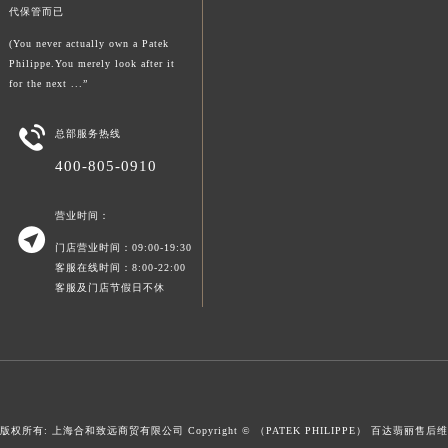
代保管而已
澳门特别行政区风顺堂区南湾大马路百达翡丽售后服务中心（需提前预约）
(You never actually own a Patek
澳门特别行政区花地玛堂区关闸广场百达翡丽售后服务中心（需提前预约）
Philippe.You merely look after it
澳门特别行政区花王堂区大三巴商圈百达翡丽售后服务中心（需提前预约）
for the next ...”
澳门特别行政区嘉模堂区官也街百达翡丽售后服务中心（需提前预约）

澳门省路氹城市金光大道百达翡丽售后服务中心（需提前预约）
总部服务热线
澳门特别行政区望德堂区塔石广场百达翡丽售后服务中心（需提前预约）
400-805-0910
福建省福州市鼓楼区五四路128-1号恒力城写字楼15层03室百达翡丽售后服务中心（需提前预约）
福建省厦门市思明区湖滨东路95号万象城华润大厦B座11层1104室百达翡丽售后服务中心（需提前预约）
营业时间：

广东省潮州市潮安区新风路与潮汕路交汇处百达翡丽售后服务中心（需提前预约）
门店营业时间：09:00-19:30
客服在线时间：8:00-22:00
广东省广州市天河区天河路230号万菱汇国际中心A塔7层704室百达翡丽售后服务中心（需提前预约）
客服及门店节假日不休
广东省广州市越秀区环市东路371-375号世界贸易中心大厦南塔15层1507室百达翡丽售后服务中心（需提前预约）
广东省河源市源城区越王大道百达翡丽售后服务中心（需提前预约）
广东省惠州市惠城区江北文昌一路7号华贸大厦1座30层3005室百达翡丽售后服务中心（需提前预约）
广东省江门市蓬江区广场西路百达翡丽售后服务中心（需提前预约）
广东省揭阳市榕城进贤门步行街百达翡丽售后服务中心（需提前预约）
版权所有: 上海合和致远商贸有限公司 Copyright © （PATEK PHILIPPE）
百达翡丽售后维
广东省茂名市电白区水东街道迎宾大道百达翡丽售后服务中心（需提前预约）