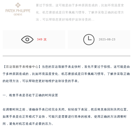
要过于惊慌。这可能是由于多种原因造成的，比如环境温度变
徐州市鼓楼区淮海东路29号苏宁广场IFC国际金融中心写字楼35层3508室（需提前预约）
化、机芯磨损或是日常佩戴习惯等。了解并采取正确的处理方
扬州市邗江区国展路29号星耀天地写字楼1号楼18层1803室（需提前预约）
法，可以帮助您更好地维护这块珍贵的…
盐城市盐都区世纪大道5号盐城金融城写字楼1号楼16层1604室（需提前预约）
泰州市海陵区永定东路399号置地商务中心东塔写字楼（华润万象城）17层1706室（需提前预约）

宁波市江北区大闸南路500号来福士广场办公楼20层2009室（需提前预约）
349 次
2025-08-23
杭州市上城区钱江路1366号华润大厦写字楼A座5层503-5室（需提前预约）
金华市金东区东市南街777号金华万达广场写字楼4号楼22层2209室（需提前预约）
绍兴市越城区胜利东路379号世茂天际中心写字楼8层805室（需提前预约）
【
百达翡丽手表维修中心
】当您的百达翡丽手表走快时，首先不要过于惊慌。这可能是由
嘉兴市南湖区广益路705号嘉兴世界贸易中心写字楼A座13层1304室（需提前预约）
于多种原因造成的，比如环境温度变化、机芯磨损或是日常佩戴习惯等。了解并采取正确
南昌市红谷滩新区红谷中大道998号绿地双子塔（中央广场）A1座办公楼14层07室（需提前预约）
的处理方法，可以帮助您更好地维护这块珍贵的手表。
济南市历下区经十路11111号华润中心写字楼（万象城）15层1508室（需提前预约）
一、检查手表是否处于正确的时间设置
广州市天河区天河路230号万菱汇国际中心写字楼A塔7层704室（需提前预约）
广州市越秀区环市东路371-375号世界贸易中心大厦南塔写字楼15层07室（需提前预约）
在调整时间之前，请确保手表已经完全关闭。轻轻按下表冠，然后将其推回到关闭位置。
深圳市罗湖区深南东路5001号华润大厦写字楼17层1701室（需提前预约）
如果手表是在正常模式下走快，可能只是需要进行简单的校准。使用正确的方法调整时
惠州市惠城区江北文昌一路7号华贸大厦写字楼1座30层05室（需提前预约）
间，避免对机芯造成不必要的压力。
厦门市思明区湖滨东路95号华润大厦写字楼B座11层1104室（需提前预约）