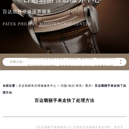
百达翡丽维修保养服务
PATEK PHILIPPE MAINTENANCE CENTER
2026年8月百达翡丽中国区售后服务网络优化升级公告
2026年8月百达翡丽全国官方售后客户服务热线：400-805-0910
▲
官网公告>
百达翡丽官方全国统一服务热线400-805-0910，服务覆盖中国大陆、香港、澳门、台湾全部区域（非大陆需加拨“+86”）
▼
2026年8月百达翡丽售后服务中心最新网点地址：
北京市朝阳区建国门外大街甲6号华熙国际中心写字楼D座11层1102室（北京总部）（需提前预约）
当前位置：
百达翡丽售后维修服务中心
>
问题/知识/资讯
>
重庆
> 百达翡丽手表走快了处
北京市东城区东长安街1号东方广场写字楼W3座6层602室（需提前预约）
理方法
天津市和平区赤峰道136号天津国际金融中心写字楼26层2603室（需提前预约）
百达翡丽手表走快了处理方法
上海市徐汇区虹桥路3号港汇中心写字楼2座37层3705室（需提前预约）
上海市黄浦区南京东路299号宏伊国际广场写字楼8层806室（需提前预约）
南京市秦淮区中山南路1号（新街口）南京中心写字楼22层C1-1室（需提前预约）
常州市新北区龙锦路1590号现代传媒中心写字楼5号楼10层1008室（需提前预约）
【百达翡丽手表维修中心】当您的百达翡丽手表走快时，首先不