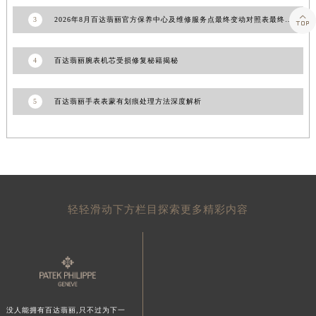
山东省威海市环翠区新威海路89号振华商厦一楼名表维修百达翡丽售后服务中心（需提前预约）

3
2026年8月百达翡丽官方保养中心及维修服务点最终变动对照表最终确认
山东省潍坊市奎文区东风东街百达翡丽售后服务中心（需提前预约）
山东省枣庄市滕州市北辛路与善国路交叉口百达翡丽售后服务中心（需提前预约）
4
百达翡丽腕表机芯受损修复秘籍揭秘
山东省淄博市张店区金晶大道百达翡丽售后服务中心（需提前预约）
上海市黄浦区南京东路299号宏伊国际广场写字楼8层806室百达翡丽售后服务中心（需提前预约）
5
百达翡丽手表表蒙有划痕处理方法深度解析
上海市徐汇区虹桥路3号港汇中心2座37层3705室百达翡丽售后服务中心（需提前预约）
浙江省杭州市上城区钱江路1366号华润大厦A座5层503-5室百达翡丽售后服务中心（需提前预约）
浙江省湖州市吴兴区劳动路百达翡丽售后服务中心（需提前预约）
浙江省嘉兴市南湖区广益路705号嘉兴世界贸易中心A座13层1304室百达翡丽售后服务中心（需提前预约）
浙江省金华市金东区东市南街777号金华万达广场4号楼22楼2209室百达翡丽售后服务中心（需提前预约）
轻轻滑动下方栏目探索更多精彩内容
浙江省丽水市莲都区解放街百达翡丽售后服务中心（需提前预约）
浙江省宁波市江北区大闸南路500号来福士广场办公楼20层2009室百达翡丽售后服务中心（需提前预约）
浙江省衢州市柯城区上街百达翡丽售后服务中心（需提前预约）
浙江省绍兴市越城区胜利东路379号世茂天际中心写字楼8层805室百达翡丽售后服务中心（需提前预约）
浙江省舟山市定海区解放东路百达翡丽售后服务中心（需提前预约）
澳门特别行政区大堂区议事亭前地（新马路）百达翡丽售后服务中心（需提前预约）
没人能拥有百达翡丽,只不过为下一