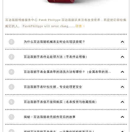
福建省莆田市城厢区霞林街道荔华东大道百达翡丽售后服务中心（需提前预约）
福建省三明市三元区东乾二路百达翡丽售后服务中心（需提前预约）
百达翡丽维修服务中心 Patek Philippe 百达翡丽从来没有改变世界，而是把它留给佩
福建省漳州市龙文区步港路百达翡丽售后服务中心（需提前预约）
戴它的人。 PatekPhilippe will never chang......
详情 >
江苏省常州市新北区龙锦路1590号现代传媒中心5号楼10层1008室百达翡丽售后服务中心（需提前预约）
江苏省淮安市清江浦区淮海北路百达翡丽售后服务中心（需提前预约）
2
为什么百达翡丽机械表走时会出现误差呢？
江苏省连云港市海州区通灌北路百达翡丽售后服务中心（需提前预约）
江苏省南京市秦淮区中山南路1号南京中心22层22-C1-C3室百达翡丽售后服务中心（需提前预约）
3
百达翡丽手表停走处理方法（手表停走维修）
江苏省宿迁市宿城区西湖路百达翡丽售后服务中心（需提前预约）
江苏省泰州市海陵区永定东路399号置地商务中心东塔（华润万象城）17层1706室百达翡丽售后服务中心（需提前预约）
4
百达翡丽手表金属表带的清洗方法有哪些？（金属表带的清洗）
江苏省徐州市鼓楼区淮海东路29号苏宁广场IFC国际金融中心35层3508室百达翡丽售后服务中心（需提前预约）
5
百达翡丽手表针扣生锈，专业处理更安全
江苏省盐城市盐都区世纪大道5号盐城金融城写字楼1号楼16层1604室百达翡丽售后服务中心（需提前预约）
江苏省扬州市邗江区国展路29号星耀天地写字楼1号楼18层1803室百达翡丽售后服务中心（需提前预约）
6
百达翡丽手表值不值得购买（名表投资与收藏指南）
江苏省镇江市京口区中山东路百达翡丽售后服务中心（需提前预约）
江西省抚州市临川区赣东大道百达翡丽售后服务中心（需提前预约）
7
揭秘：百达翡丽表壳损伤背后的故事
江西省赣州市章贡区文清路百达翡丽售后服务中心（需提前预约）
江西省吉安市吉州区井冈山大道百达翡丽售后服务中心（需提前预约）
8
揭秘百达翡丽手表停走，一文教你轻松恢复活力！