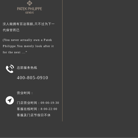
澳门特别行政区风顺堂区南湾大马路百达翡丽售后服务中心（需提前预约）
澳门特别行政区花地玛堂区关闸广场百达翡丽售后服务中心（需提前预约）
澳门特别行政区花王堂区大三巴商圈百达翡丽售后服务中心（需提前预约）
没人能拥有百达翡丽,只不过为下一
代保管而已
澳门特别行政区嘉模堂区官也街百达翡丽售后服务中心（需提前预约）
(You never actually own a Patek
澳门省路氹城市金光大道百达翡丽售后服务中心（需提前预约）
Philippe.You merely look after it
澳门特别行政区望德堂区塔石广场百达翡丽售后服务中心（需提前预约）
for the next ...”
福建省福州市鼓楼区五四路128-1号恒力城写字楼15层03室百达翡丽售后服务中心（需提前预约）
福建省厦门市思明区湖滨东路95号万象城华润大厦B座11层1104室百达翡丽售后服务中心（需提前预约）

总部服务热线
广东省潮州市潮安区新风路与潮汕路交汇处百达翡丽售后服务中心（需提前预约）
400-805-0910
广东省广州市天河区天河路230号万菱汇国际中心A塔7层704室百达翡丽售后服务中心（需提前预约）
广东省广州市越秀区环市东路371-375号世界贸易中心大厦南塔15层1507室百达翡丽售后服务中心（需提前预约）
营业时间：

广东省河源市源城区越王大道百达翡丽售后服务中心（需提前预约）
门店营业时间：09:00-19:30
客服在线时间：8:00-22:00
广东省惠州市惠城区江北文昌一路7号华贸大厦1座30层3005室百达翡丽售后服务中心（需提前预约）
客服及门店节假日不休
广东省江门市蓬江区广场西路百达翡丽售后服务中心（需提前预约）
广东省揭阳市榕城进贤门步行街百达翡丽售后服务中心（需提前预约）
广东省茂名市电白区水东街道迎宾大道百达翡丽售后服务中心（需提前预约）