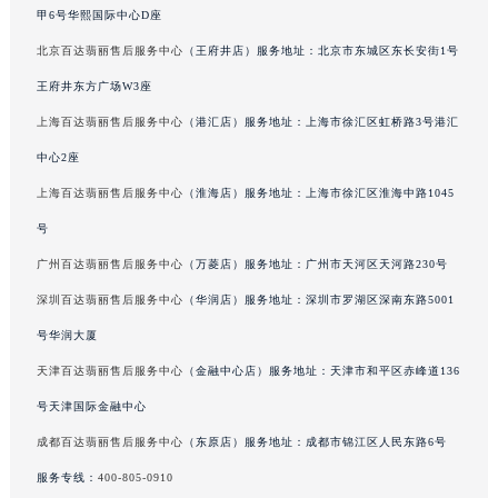
甲6号华熙国际中心D座
吉林省辽源市龙山区人民大街百达翡丽售后服务中心（需提前预约）
北京百达翡丽售后服务中心
（王府井店）服务地址：北京市东城区东长安街1号
吉林省梅河口市新华街道梅河大街百达翡丽售后服务中心（需提前预约）
吉林省四平市铁东区紫气大路与南九经街交汇处百达翡丽售后服务中心（需提前预约）
王府井东方广场W3座
吉林省松原市宁江区五环大街百达翡丽售后服务中心（需提前预约）
上海百达翡丽售后服务中心
（港汇店）服务地址：上海市徐汇区虹桥路3号港汇
吉林省通化市东昌区环通乡江南大街百达翡丽售后服务中心（需提前预约）
中心2座
吉林省延边市延吉市解放路百达翡丽售后服务中心（需提前预约）
上海百达翡丽售后服务中心
（淮海店）服务地址：上海市徐汇区淮海中路1045
辽宁省鞍山市铁东区站前街百达翡丽售后服务中心（需提前预约）
号
辽宁省本溪市平山区胜利路百达翡丽售后服务中心（需提前预约）
广州百达翡丽售后服务中心
（万菱店）服务地址：广州市天河区天河路230号
辽宁省朝阳市双塔区新华路百达翡丽售后服务中心（需提前预约）
深圳百达翡丽售后服务中心
（华润店）服务地址：深圳市罗湖区深南东路5001
辽宁省丹东市振兴区七经街百达翡丽售后服务中心（需提前预约）
辽宁省抚顺市新抚区东一路百达翡丽售后服务中心（需提前预约）
号华润大厦
辽宁省阜新市海州区解放大街百达翡丽售后服务中心（需提前预约）
天津百达翡丽售后服务中心
（金融中心店）服务地址：天津市和平区赤峰道136
辽宁省葫芦岛市连山区中央路百达翡丽售后服务中心（需提前预约）
号天津国际金融中心
辽宁省锦州市古塔区中央大街百达翡丽售后服务中心（需提前预约）
成都百达翡丽售后服务中心
（东原店）服务地址：成都市锦江区人民东路6号
辽宁省辽阳市白塔区新运大街百达翡丽售后服务中心（需提前预约）
服务专线：
400-805-0910
辽宁省盘锦市兴隆台区石油大街百达翡丽售后服务中心（需提前预约）