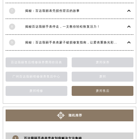
江西省景德镇市珠山区珠山中路百达翡丽售后服务中心（需提前预约）
7
揭秘：百达翡丽表壳损伤背后的故事
江西省九江市浔阳区浔阳路百达翡丽售后服务中心（需提前预约）
江西省南昌市红谷滩新区红谷中大道998号绿地双子塔（中央广场）A1座办公楼14层1407室百达翡丽售后服务中心（需提前预约）
8
揭秘百达翡丽手表停走，一文教你轻松恢复活力！
江西省萍乡市安源区萍安北大道与康庄路交叉口百达翡丽售后服务中心（需提前预约）
江西省上饶市信州区滨江西路百达翡丽售后服务中心（需提前预约）
9
揭秘：百达翡丽手表表蒙子破损修复指南，让爱表重焕光彩！
江西省新余市渝水区北湖西路百达翡丽售后服务中心（需提前预约）
江西省宜春市袁州区中山中路百达翡丽售后服务中心（需提前预约）
百达翡丽售后维修保养费用价目表
萧邦保养
江西省鹰潭市月湖区胜利东路百达翡丽售后服务中心（需提前预约）
山东省德州市德城区东风中路百达翡丽售后服务中心（需提前预约）
广州百达翡丽维修保养售后中心
萧邦
山东省东营市东营区济南路百达翡丽售后服务中心（需提前预约）
萧邦维修
萧邦售后
山东省济南市历下区经十路11111号华润中心写字楼（万象城）15层1508室百达翡丽售后服务中心（需提前预约）
山东省济宁市任城区太白楼路百达翡丽售后服务中心（需提前预约）
山东省莱芜市文化南路8号银座商城名表维修一楼名表维修百达翡丽售后服务中心（需提前预约）
随机推荐
山东省临沂市兰山区解放路百达翡丽售后服务中心（需提前预约）
山东省日照市东港区烟台路百达翡丽售后服务中心（需提前预约）
山东省泰安市泰山区财源街道泰山大街百达翡丽售后服务中心（需提前预约）
1
百达翡丽手表表壳有划痕解决方法集锦