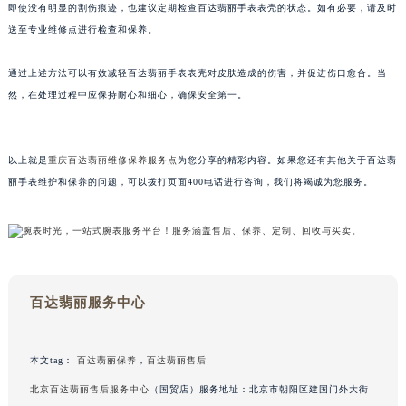
即使没有明显的割伤痕迹，也建议定期检查百达翡丽手表表壳的状态。如有必要，请及时
甘肃省兰州市七里河区西津西路16号兰州中心写字楼21层2102室（需提前预约）
送至专业维修点进行检查和保养。
重庆市解放碑渝中区民权路28号英利国际金融中心写字楼20层01室（需提前预约）
黑龙江省大庆市萨尔图区会战大街百达翡丽售后服务中心（需提前预约）
通过上述方法可以有效减轻百达翡丽手表表壳对皮肤造成的伤害，并促进伤口愈合。当
黑龙江省鹤岗市向阳区红军路百达翡丽售后服务中心（需提前预约）
然，在处理过程中应保持耐心和细心，确保安全第一。
黑龙江省黑河市爱辉区中央街百达翡丽售后服务中心（需提前预约）
黑龙江省鸡西市鸡冠区红军路百达翡丽售后服务中心（需提前预约）
以上就是
重庆百达翡丽维修保养服务点
为您分享的精彩内容。如果您还有其他关于百达翡
黑龙江省佳木斯市向阳区长安路百达翡丽售后服务中心（需提前预约）
丽手表维护和保养的问题，可以拨打页面400电话进行咨询，我们将竭诚为您服务。
黑龙江省牡丹江市东安区太平路百达翡丽售后服务中心（需提前预约）
黑龙江省七台河市桃山区大同街百达翡丽售后服务中心（需提前预约）
黑龙江省齐齐哈尔市龙沙区龙华路百达翡丽售后服务中心（需提前预约）
黑龙江省双鸭山市尖山区新兴大街百达翡丽售后服务中心（需提前预约）
黑龙江省绥化市北林区新华街与康庄路交叉口百达翡丽售后服务中心（需提前预约）
百达翡丽服务中心
黑龙江省伊春市伊美区通河路百达翡丽售后服务中心（需提前预约）
吉林省白城市洮北区明仁南街百达翡丽售后服务中心（需提前预约）
本文tag：
百达翡丽保养
，
百达翡丽售后
吉林省白山市浑江区浑江大街百达翡丽售后服务中心（需提前预约）
北京百达翡丽售后服务中心
（国贸店）服务地址：北京市朝阳区建国门外大街
吉林省吉林市船营区河南街百达翡丽售后服务中心（需提前预约）