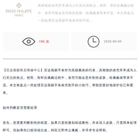
其精致的表壳常常成为人们关注的焦点。然而，有时在佩戴过程
徐州市鼓楼区淮海东路29号苏宁广场IFC国际金融中心写字楼35层3508室（需提前预约）
中，表壳可能会意外割伤皮肤，给佩戴者带来不适。本文将盘点
扬州市邗江区国展路29号星耀天地写字楼1号楼18层1803室（需提前预约）
一些处理百达翡丽手表表壳割手的…
盐城市盐都区世纪大道5号盐城金融城写字楼1号楼16层1604室（需提前预约）
泰州市海陵区永定东路399号置地商务中心东塔写字楼（华润万象城）17层1706室（需提前预约）

宁波市江北区大闸南路500号来福士广场办公楼20层2009室（需提前预约）
106 次
2026-06-09
杭州市上城区钱江路1366号华润大厦写字楼A座5层503-5室（需提前预约）
金华市金东区东市南街777号金华万达广场写字楼4号楼22层2209室（需提前预约）
绍兴市越城区胜利东路379号世茂天际中心写字楼8层805室（需提前预约）
【
百达翡丽售后维修中心
】百达翡丽手表作为高级腕表的代表，其精致的表壳常常成为人
嘉兴市南湖区广益路705号嘉兴世界贸易中心写字楼A座13层1304室（需提前预约）
们关注的焦点。然而，有时在佩戴过程中，表壳可能会意外割伤皮肤，给佩戴者带来不
南昌市红谷滩新区红谷中大道998号绿地双子塔（中央广场）A1座办公楼14层07室（需提前预约）
适。本文将盘点一些处理百达翡丽手表表壳割手的小技巧，帮助您更好地保护自己和爱
表。
济南市历下区经十路11111号华润中心写字楼（万象城）15层1508室（需提前预约）
广州市天河区天河路230号万菱汇国际中心写字楼A塔7层704室（需提前预约）
如何判断是否需要处理
广州市越秀区环市东路371-375号世界贸易中心大厦南塔写字楼15层07室（需提前预约）
深圳市罗湖区深南东路5001号华润大厦写字楼17层1701室（需提前预约）
首先，您需要判断割伤的程度。如果只是轻微划痕或擦伤，并未深入皮肤，只需简单处理
惠州市惠城区江北文昌一路7号华贸大厦写字楼1座30层05室（需提前预约）
即可。但如果伤口较深或出血，则应立即停止佩戴，并寻求专业帮助。
厦门市思明区湖滨东路95号华润大厦写字楼B座11层1104室（需提前预约）