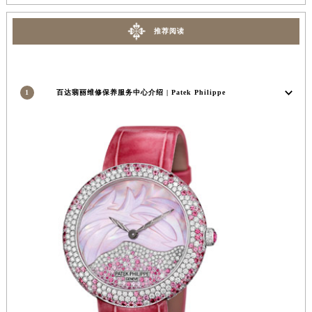
安徽省亳州市谯城区魏武大道百达翡丽售后服务中心（需提前预约）
推荐阅读
安徽省池州市贵池区长江路百达翡丽售后服务中心（需提前预约）
安徽省滁州市琅琊区南谯北路百达翡丽售后服务中心（需提前预约）
安徽省阜阳市颍州区颍州北路百达翡丽售后服务中心（需提前预约）
安徽省淮北市相山区淮海路百达翡丽售后服务中心（需提前预约）
1
百达翡丽维修保养服务中心介绍 | Patek Philippe
安徽省淮南市田家庵区国庆中路百达翡丽售后服务中心（需提前预约）
安徽省黄山市屯溪区黄山西路百达翡丽售后服务中心（需提前预约）
安徽省六安市金安区解放中路百达翡丽售后服务中心（需提前预约）
安徽省马鞍山市雨山区湖南西路百达翡丽售后服务中心（需提前预约）
安徽省宿州市埇桥区人民中路百达翡丽售后服务中心（需提前预约）
安徽省铜陵市铜官区石城大道百达翡丽售后服务中心（需提前预约）
安徽省芜湖市镜湖区中山路步行街百达翡丽售后服务中心（需提前预约）
安徽省宣城市宣州区叠嶂西路百达翡丽售后服务中心（需提前预约）
福建省龙岩市新罗区九一南路百达翡丽售后服务中心（需提前预约）
福建省南平市建阳区人民西路百达翡丽售后服务中心（需提前预约）
福建省宁德市蕉城区天湖东路百达翡丽售后服务中心（需提前预约）