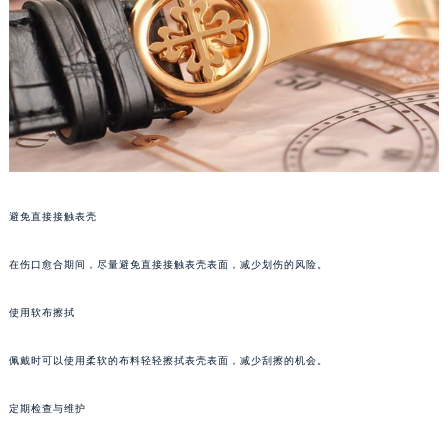
苏州市苏州工业园区星港街199号苏州中心办公楼C座22层08室（需提前预约）
武汉市江汉区解放大道686号世界贸易大厦38层09室（需提前预约）
南宁市青秀区金湖路59号地王大厦12楼1224室（需提前预约）
合肥市蜀山区潜山路111号万象城华润大厦B座12楼03室（需提前预约）
泉州市丰泽区宝洲路729号浦西万达中心写字楼A座7楼709室（需提前预约）
青岛市南区山东路6号华润大厦B座22层04室（需提前预约）
烟台市芝罘区胜利路139号万达金融中心A座907室（需提前预约）
长春市朝阳区西安大路727号中银大厦A座(旺进大厦)18层09室（需提前预约）
避免直接接触表壳
贵阳市南明区都司高架桥路33号亨特国际金融中心14楼14D（需提前预约）
在伤口愈合期间，尽量避免直接接触表壳表面，减少划伤的风险。
昆明市盘龙区北京路928号同德昆明广场写字楼10层06室（需提前预约）
石家庄市长安区中山东路39号勒泰中心写字楼B座13层07室（需提前预约）
使用软布擦拭
西安市碑林区南关正街88号华侨城长安国际中心E座6楼10室（需提前预约）
海口市龙华区金贸东路5号海口华润大厦B座17层1707室（需提前预约）
佩戴时可以使用柔软的布料轻轻擦拭表壳表面，减少刮擦的机会。
唐山市路南区新华东道100号万达广场写字楼A座10层1002室（需提前预约）
定期检查与维护
台州市椒江区东海大道1800号腾达中心东1幢20楼2002室（需提前预约）
内蒙古自治区呼和浩特市玉泉区大学西街70号华润万象城写字楼（鄂尔多斯大厦）23层2326室（需提前预约）