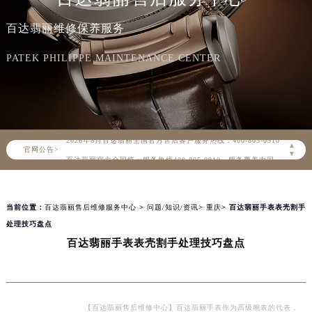
百达翡丽维修保养服务
PATEK PHILIPPE MAINTENANCE CENTER
2026年8月百达翡丽中国区售后服务网络优化升级公告
2026年8月百达翡丽全国官方售后客户服务热线：400-805-0910
▲
官网公告>
百达翡丽官方全国统一服务热线400-805-0910，服务覆盖中国大陆、香港、澳门、台湾全部区域（非大陆需加拨“+86”）
▼
2026年8月百达翡丽售后服务中心最新网点地址：
北京市朝阳区建国门外大街甲6号华熙国际中心写字楼D座11层1102室（北京总部）（需提前预约）
当前位置：
百达翡丽售后维修服务中心
>
问题/知识/资讯
>
重庆
> 百达翡丽手表表壳割手
北京市东城区东长安街1号东方广场写字楼W3座6层602室（需提前预约）
处理技巧盘点
天津市和平区赤峰道136号天津国际金融中心写字楼26层2603室（需提前预约）
百达翡丽手表表壳割手处理技巧盘点
上海市徐汇区虹桥路3号港汇中心写字楼2座37层3705室（需提前预约）
上海市黄浦区南京东路299号宏伊国际广场写字楼8层806室（需提前预约）
南京市秦淮区中山南路1号（新街口）南京中心写字楼22层C1-1室（需提前预约）
常州市新北区龙锦路1590号现代传媒中心写字楼5号楼10层1008室（需提前预约）
【百达翡丽售后维修中心】百达翡丽手表作为高级腕表的代表，