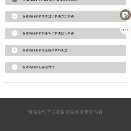
山东省威海市环翠区新威海路89号振华商厦一楼名表维修百达翡丽售后服务中心（需提前预约）

山东省潍坊市奎文区东风东街百达翡丽售后服务中心（需提前预约）
2
百达翡丽手表表带过长解决方法集锦
山东省枣庄市滕州市北辛路与善国路交叉口百达翡丽售后服务中心（需提前预约）

山东省淄博市张店区金晶大道百达翡丽售后服务中心（需提前预约）
3
百达翡丽手表发条坏了解决技巧集锦
上海市黄浦区南京东路299号宏伊国际广场写字楼8层806室百达翡丽售后服务中心（需提前预约）
上海市徐汇区虹桥路3号港汇中心2座37层3705室百达翡丽售后服务中心（需提前预约）
4
百达翡丽腕表停走解决技巧汇总
浙江省杭州市上城区钱江路1366号华润大厦A座5层503-5室百达翡丽售后服务中心（需提前预约）
浙江省湖州市吴兴区劳动路百达翡丽售后服务中心（需提前预约）
5
百达翡丽核心鉴定方法
浙江省嘉兴市南湖区广益路705号嘉兴世界贸易中心A座13层1304室百达翡丽售后服务中心（需提前预约）
浙江省金华市金东区东市南街777号金华万达广场4号楼22楼2209室百达翡丽售后服务中心（需提前预约）
浙江省丽水市莲都区解放街百达翡丽售后服务中心（需提前预约）
浙江省宁波市江北区大闸南路500号来福士广场办公楼20层2009室百达翡丽售后服务中心（需提前预约）
浙江省衢州市柯城区上街百达翡丽售后服务中心（需提前预约）
轻轻滑动下方栏目探索更多精彩内容
浙江省绍兴市越城区胜利东路379号世茂天际中心写字楼8层805室百达翡丽售后服务中心（需提前预约）
浙江省舟山市定海区解放东路百达翡丽售后服务中心（需提前预约）
澳门特别行政区大堂区议事亭前地（新马路）百达翡丽售后服务中心（需提前预约）