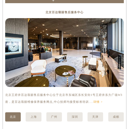
内蒙古自治区锡林郭勒盟市锡林浩特市光明街与额尔敦路交叉口百达翡丽售后服务中心（需提前预约）
北京百达翡丽售后服务中心
内蒙古自治区兴安盟市乌兰浩特市兴安大街百达翡丽售后服务中心（需提前预约）
山西省大同市平城区迎宾街百达翡丽售后服务中心（需提前预约）
山西省晋城市城区黄华街百达翡丽售后服务中心（需提前预约）
山西省晋中市榆次区顺城街百达翡丽售后服务中心（需提前预约）
山西省临汾市尧都区解放路百达翡丽售后服务中心（需提前预约）
山西省吕梁市离石区永宁中路与建设街交叉口百达翡丽售后服务中心（需提前预约）
山西省朔州市朔城区怡西路与鄯阳西街交汇处百达翡丽售后服务中心（需提前预约）
山西省忻州市忻府区和平东街与七一南路交叉口百达翡丽售后服务中心（需提前预约）
山西省阳泉市郊区平阳东街与新城大道交叉口百达翡丽售后服务中心（需提前预约）
山西省运城市盐湖区河东街百达翡丽售后服务中心（需提前预约）
山西省长治市潞州区英雄中路百达翡丽售后服务中心（需提前预约）
北京王府井百达翡丽售后服务中心位于北京市东城区东长安街1号王府井东方广场W3
上
座，是百达翡丽维修保养服务网点,中心技师均接受标准培训....
详情 >
修
山西省太原市迎泽区迎泽街道解放路15号亨得利名表维修授权店3楼百达翡丽售后服务中心（需提前预约）
天津市和平区赤峰道136号天津国际金融中心26层2603室百达翡丽售后服务中心（需提前预约）
北京
上海
广州
深圳
天津
成都
安徽省安庆市迎江区人民路百达翡丽售后服务中心（需提前预约）
安徽省蚌埠市蚌山区淮河路百达翡丽售后服务中心（需提前预约）