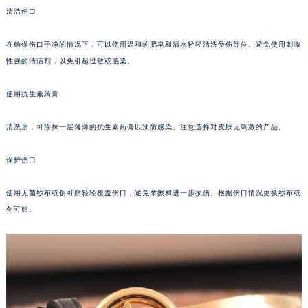
清洁伤口
福州市鼓楼区五四路128-1号恒力城写字楼15层03室（需提前预约）
成都市锦江区人民东路6号SAC东原中心写字楼24层2406B室（需提前预约）
在确保伤口干净的情况下，可以使用温和的肥皂和清水轻轻清洗受伤部位。避免使用刺激
重庆市江北区观音桥步行街2号融恒时代广场写字楼9层902室（需提前预约）
性强的清洁剂，以免引起过敏或感染。
长沙市芙蓉区定王台街道建湘路393号世茂环球金融中心写字楼（芙蓉广场）10层13室（需提前预约）
郑州市二七区铭功路10号华润大厦写字楼29层2905室（需提前预约）
使用抗生素药膏
太原市迎泽区解放路15号亨得利名表服务中心（品牌授权店）3层整层（需提前预约）
清洗后，可涂抹一层薄薄的抗生素药膏以预防感染。注意选择对皮肤无刺激的产品。
沈阳市沈河区中街路137号亨得利名表服务中心（品牌授权店）1层整层（需提前预约）
沈阳市沈河区中街路83号亨得利名表服务中心（品牌授权店）1层整层（需提前预约）
保护伤口
乌鲁木齐市天山区红山路26号时代广场（CCMALL）C座17层17-B（需提前预约）
温州市鹿城区锦绣路1067号置信广场10层1015室（需提前预约）
使用无菌纱布或创可贴轻轻覆盖伤口，避免摩擦和进一步损伤。根据伤口情况更换纱布或
哈尔滨市道里区友谊西路600号富力中心T2座写字楼29层03室（需提前预约）
创可贴。
大连市中山区人民路15号国际金融大厦7层G室（需提前预约）
佛山市禅城区季华五路57号万科金融中心C座12层1205室（需提前预约）
东莞市东城街道鸿福东路1号民盈国贸中心T1写字楼9层907室（需提前预约）
无锡市梁溪区人民中路139号恒隆广场写字楼1座11层1104室（需提前预约）
南通市崇川区工农路57号圆融广场写字楼16层1603室（需提前预约）