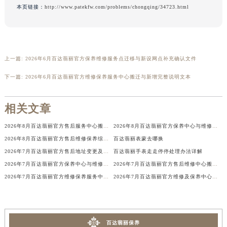
本页链接：
http://www.patekfw.com/problems/chongqing/34723.html
辽宁省铁岭市银州区南马路百达翡丽售后服务中心（需提前预约）
辽宁省营口市站前区市府路与渤海大街交叉口百达翡丽售后服务中心（需提前预约）
辽宁省沈阳市沈河区中街路137号亨得利名表维修授权店1楼百达翡丽售后服务中心（需提前预约）
辽宁省沈阳市沈河区中街路83号亨得利名表维修授权店1楼百达翡丽售后服务中心（需提前预约）
上一篇:
2026年6月百达翡丽官方保养维修服务点迁移与新设网点补充确认文件
北京市朝阳区建国门外大街甲6号华熙国际中心D座11层1102室百达翡丽售后服务中心（北京总部）（需提前预约）
下一篇:
2026年6月百达翡丽官方维修保养服务中心搬迁与新增完整说明文本
北京市东城区东长安街1号王府井东方广场W3座6层602室百达翡丽售后服务中心（需提前预约）
河北省保定市竞秀区朝阳北大街北国先天下百达翡丽售后服务中心（需提前预约）
相关文章
内蒙古自治区阿拉善盟市左旗土尔扈特大街百达翡丽售后服务中心（需提前预约）
内蒙古自治区巴彦淖尔市临河区新华街百达翡丽售后服务中心（需提前预约）
2026年8月百达翡丽官方售后服务中心搬迁与维修保养点新增完整说明
2026年8月百达翡丽官方保养中心与维修服务中心迁址及新开补充指南确认内容
内蒙古自治区包头市青山区幸福路甲3号王府井百货名表维修百达翡丽售后服务中心（需提前预约）
2026年8月百达翡丽官方售后维修保养综合店迁址与新开补充确认稿文件
百达翡丽表蒙去哪换
内蒙古自治区赤峰市红山区哈达街百达翡丽售后服务中心（需提前预约）
2026年7月百达翡丽官方售后地址变更及新开店一览
百达翡丽手表走走停停处理办法详解
2026年7月百达翡丽官方保养中心与维修服务中心最终迁址及新开完整指南最终定稿
2026年7月百达翡丽官方售后维修中心搬迁及保养点新开补充最终通知原文公示
内蒙古自治区鄂尔多斯市东胜区伊金霍洛街百达翡丽售后服务中心（需提前预约）
2026年7月百达翡丽官方维修保养服务中心搬迁与新设点补充确认终稿内容公示
2026年7月百达翡丽官方维修及保养中心服务网络调整（含搬迁与增加）
内蒙古自治区呼伦贝尔市海拉尔区中央街百达翡丽售后服务中心（需提前预约）
内蒙古自治区通辽市科尔沁区明仁大街百达翡丽售后服务中心（需提前预约）
内蒙古自治区乌海市海勃湾区人民南路百达翡丽售后服务中心（需提前预约）
内蒙古自治区乌兰察布市集宁区恩和大街百达翡丽售后服务中心（需提前预约）
百达翡丽保养