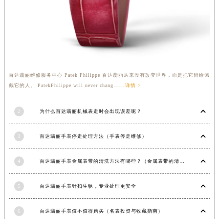
福建省莆田市城厢区霞林街道荔华东大道百达翡丽售后服务中心（需提前预约）
福建省三明市三元区东乾二路百达翡丽售后服务中心（需提前预约）
福建省漳州市龙文区步港路百达翡丽售后服务中心（需提前预约）
江苏省常州市新北区龙锦路1590号现代传媒中心5号楼10层1008室百达翡丽售后服务中心（需提前预约）
江苏省淮安市清江浦区淮海北路百达翡丽售后服务中心（需提前预约）
百达翡丽维修服务中心 Patek Philippe 百达翡丽从来没有改变世界，而是把它留给佩
江苏省连云港市海州区通灌北路百达翡丽售后服务中心（需提前预约）
戴它的人。 PatekPhilippe will never chang......
详情 >
江苏省南京市秦淮区中山南路1号南京中心22层22-C1-C3室百达翡丽售后服务中心（需提前预约）
江苏省宿迁市宿城区西湖路百达翡丽售后服务中心（需提前预约）
2
为什么百达翡丽机械表走时会出现误差呢？
江苏省泰州市海陵区永定东路399号置地商务中心东塔（华润万象城）17层1706室百达翡丽售后服务中心（需提前预约）
江苏省徐州市鼓楼区淮海东路29号苏宁广场IFC国际金融中心35层3508室百达翡丽售后服务中心（需提前预约）
3
百达翡丽手表停走处理方法（手表停走维修）
江苏省盐城市盐都区世纪大道5号盐城金融城写字楼1号楼16层1604室百达翡丽售后服务中心（需提前预约）
江苏省扬州市邗江区国展路29号星耀天地写字楼1号楼18层1803室百达翡丽售后服务中心（需提前预约）
4
百达翡丽手表金属表带的清洗方法有哪些？（金属表带的清洗）
江苏省镇江市京口区中山东路百达翡丽售后服务中心（需提前预约）
5
百达翡丽手表针扣生锈，专业处理更安全
江西省抚州市临川区赣东大道百达翡丽售后服务中心（需提前预约）
江西省赣州市章贡区文清路百达翡丽售后服务中心（需提前预约）
6
百达翡丽手表值不值得购买（名表投资与收藏指南）
江西省吉安市吉州区井冈山大道百达翡丽售后服务中心（需提前预约）