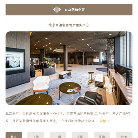
山西省大同市平城区迎宾街百达翡丽售后服务中心（需提前预约）
百达翡丽保养
山西省晋城市城区黄华街百达翡丽售后服务中心（需提前预约）
山西省晋中市榆次区顺城街百达翡丽售后服务中心（需提前预约）
北京百达翡丽售后服务中心
山西省临汾市尧都区解放路百达翡丽售后服务中心（需提前预约）
山西省吕梁市离石区永宁中路与建设街交叉口百达翡丽售后服务中心（需提前预约）
山西省朔州市朔城区怡西路与鄯阳西街交汇处百达翡丽售后服务中心（需提前预约）
山西省忻州市忻府区和平东街与七一南路交叉口百达翡丽售后服务中心（需提前预约）
山西省阳泉市郊区平阳东街与新城大道交叉口百达翡丽售后服务中心（需提前预约）
山西省运城市盐湖区河东街百达翡丽售后服务中心（需提前预约）
山西省长治市潞州区英雄中路百达翡丽售后服务中心（需提前预约）
山西省太原市迎泽区迎泽街道解放路15号亨得利名表维修授权店3楼百达翡丽售后服务中心（需提前预约）
天津市和平区赤峰道136号天津国际金融中心26层2603室百达翡丽售后服务中心（需提前预约）
安徽省安庆市迎江区人民路百达翡丽售后服务中心（需提前预约）
北京王府井百达翡丽售后服务中心位于北京市东城区东长安街1号王府井东方广场W3
上
安徽省蚌埠市蚌山区淮河路百达翡丽售后服务中心（需提前预约）
座，是百达翡丽维修保养服务网点,中心技师均接受标准培训....
详情 >
修
安徽省亳州市谯城区魏武大道百达翡丽售后服务中心（需提前预约）
安徽省池州市贵池区长江路百达翡丽售后服务中心（需提前预约）
北京
上海
广州
深圳
天津
成都