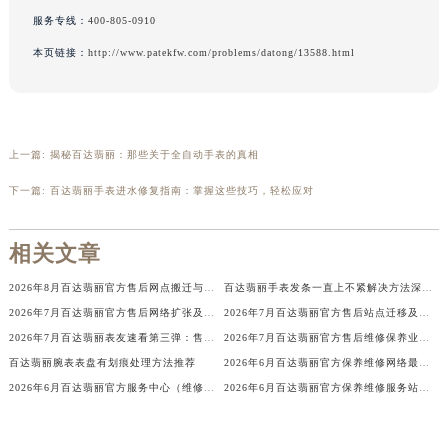
辽宁省沈阳市沈河区中街路137号亨得利名表维修授权店1楼百达翡丽售后服务中心（需提前预约）
服务专线：
400-805-0910
辽宁省沈阳市沈河区中街路83号亨得利名表维修授权店1楼百达翡丽售后服务中心（需提前预约）
本页链接：
http://www.patekfw.com/problems/datong/13588.html
北京市朝阳区建国门外大街甲6号华熙国际中心D座11层1102室百达翡丽售后服务中心（北京总部）（需提前预约）
北京市东城区东长安街1号王府井东方广场W3座6层602室百达翡丽售后服务中心（需提前预约）
河北省保定市竞秀区朝阳北大街北国先天下百达翡丽售后服务中心（需提前预约）
预约入口
关闭
上一篇:
揭秘百达翡丽：那些关于全自动手表的真相
内蒙古自治区阿拉善盟市左旗土尔扈特大街百达翡丽售后服务中心（需提前预约）
内蒙古自治区巴彦淖尔市临河区新华街百达翡丽售后服务中心（需提前预约）
下一篇:
百达翡丽手表进水修复指南：掌握这些技巧，轻松应对
内蒙古自治区包头市青山区幸福路甲3号王府井百货名表维修百达翡丽售后服务中心（需提前预约）
立即预约
内蒙古自治区赤峰市红山区哈达街百达翡丽售后服务中心（需提前预约）
相关文章
提前预约免排队，到店即享服务
内蒙古自治区鄂尔多斯市东胜区伊金霍洛街百达翡丽售后服务中心（需提前预约）
预约时间有变无需取消，可随时重新预约
2026年8月百达翡丽官方售后网点搬迁与新增完整补充信息手册
百达翡丽手表发条一直上不紧解决方法深度解析
内蒙古自治区呼伦贝尔市海拉尔区中央街百达翡丽售后服务中心（需提前预约）
2026年7月百达翡丽官方售后网络扩张及迁址完整补充公告
2026年7月百达翡丽官方售后站点迁移及新开最终补充总览
内蒙古自治区通辽市科尔沁区明仁大街百达翡丽售后服务中心（需提前预约）
2026年7月百达翡丽表友速看第三弹：售后网点迁移及新开全览
2026年7月百达翡丽官方售后维修保养业务网点重新配置补充确认正式发布
内蒙古自治区乌海市海勃湾区人民南路百达翡丽售后服务中心（需提前预约）
百达翡丽腕表表盘有划痕处理方法推荐
2026年6月百达翡丽官方保养维修网络最终更新（含搬迁新增店面）确认
内蒙古自治区乌兰察布市集宁区恩和大街百达翡丽售后服务中心（需提前预约）
2026年6月百达翡丽官方服务中心（维修保养）搬迁及新设正式告知
2026年6月百达翡丽官方保养维修服务站点迁移及新设总览详细说明
内蒙古自治区锡林郭勒盟市锡林浩特市光明街与额尔敦路交叉口百达翡丽售后服务中心（需提前预约）
内蒙古自治区兴安盟市乌兰浩特市兴安大街百达翡丽售后服务中心（需提前预约）