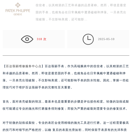
佼佼者，以其精湛的工艺和卓越的品质著称。然而，即使是最坚
盐城市盐都区世纪大道5号盐城金融城写字楼1号楼16层1604室（需提前预约）
固的手表，也难免会在日常佩戴中遭遇磕碰和摔落。一旦表壳出
泰州市海陵区永定东路399号置地商务中心东塔写字楼（华润万象城）17层1706室（需提前预约）
现破裂，不仅影响美观，还可能影…
宁波市江北区大闸南路500号来福士广场办公楼20层2009室（需提前预约）
杭州市上城区钱江路1366号华润大厦写字楼A座5层503-5室（需提前预约）

金华市金东区东市南街777号金华万达广场写字楼4号楼22层2209室（需提前预约）
318 次
2025-05-10
绍兴市越城区胜利东路379号世茂天际中心写字楼8层805室（需提前预约）
嘉兴市南湖区广益路705号嘉兴世界贸易中心写字楼A座13层1304室（需提前预约）
南昌市红谷滩新区红谷中大道998号绿地双子塔（中央广场）A1座办公楼14层07室（需提前预约）
【
百达翡丽维修服务中心点
】百达翡丽手表，作为高端腕表中的佼佼者，以其精湛的工艺
济南市历下区经十路11111号华润中心写字楼（万象城）15层1508室（需提前预约）
和卓越的品质著称。然而，即使是最坚固的手表，也难免会在日常佩戴中遭遇磕碰和摔
广州市天河区天河路230号万菱汇国际中心写字楼A塔7层704室（需提前预约）
落。一旦表壳出现破裂，不仅影响美观，还可能影响手表的防水性能。因此，掌握一些处
理技巧对于维护百达翡丽手表的完整性至关重要。
广州市越秀区环市东路371-375号世界贸易中心大厦南塔写字楼15层07室（需提前预约）
深圳市罗湖区深南东路5001号华润大厦写字楼17层1701室（需提前预约）
首先，面对表壳破裂的情况，最基本也是最重要的步骤是评估损伤程度。轻微的划痕或裂
惠州市惠城区江北文昌一路7号华贸大厦写字楼1座30层05室（需提前预约）
纹可能通过专业的抛光和打磨服务得到修复；而较为严重的破裂则需要专业的修复技术。
厦门市思明区湖滨东路95号华润大厦写字楼B座11层1104室（需提前预约）
福州市鼓楼区五四路128-1号恒力城写字楼15层03室（需提前预约）
对于轻微的划痕或裂纹，专业的表匠会使用精细的抛光工具进行打磨。这一过程需要极高
成都市锦江区人民东路6号SAC东原中心写字楼24层2406B室（需提前预约）
的技巧和对细节的严格把控，以确 复后的表面光滑如初，同时保留手表原有的光泽和质