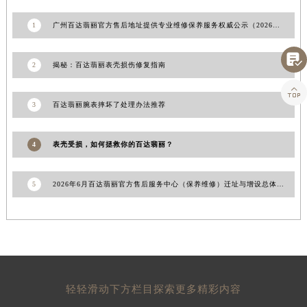
山东省枣庄市滕州市北辛路与善国路交叉口百达翡丽售后服务中心（需提前预约）
1
广州百达翡丽官方售后地址提供专业维修保养服务权威公示（2026年7月最新）
山东省淄博市张店区金晶大道百达翡丽售后服务中心（需提前预约）
上海市黄浦区南京东路299号宏伊国际广场写字楼8层806室百达翡丽售后服务中心（需提前预约）

2
揭秘：百达翡丽表壳损伤修复指南
上海市徐汇区虹桥路3号港汇中心2座37层3705室百达翡丽售后服务中心（需提前预约）

浙江省杭州市上城区钱江路1366号华润大厦A座5层503-5室百达翡丽售后服务中心（需提前预约）
3
百达翡丽腕表摔坏了处理办法推荐
浙江省湖州市吴兴区劳动路百达翡丽售后服务中心（需提前预约）
浙江省嘉兴市南湖区广益路705号嘉兴世界贸易中心A座13层1304室百达翡丽售后服务中心（需提前预约）
4
表壳受损，如何拯救你的百达翡丽？
浙江省金华市金东区东市南街777号金华万达广场4号楼22楼2209室百达翡丽售后服务中心（需提前预约）
浙江省丽水市莲都区解放街百达翡丽售后服务中心（需提前预约）
5
2026年6月百达翡丽官方售后服务中心（保养维修）迁址与增设总体概述文件发布
浙江省宁波市江北区大闸南路500号来福士广场办公楼20层2009室百达翡丽售后服务中心（需提前预约）
浙江省衢州市柯城区上街百达翡丽售后服务中心（需提前预约）
浙江省绍兴市越城区胜利东路379号世茂天际中心写字楼8层805室百达翡丽售后服务中心（需提前预约）
浙江省舟山市定海区解放东路百达翡丽售后服务中心（需提前预约）
澳门特别行政区大堂区议事亭前地（新马路）百达翡丽售后服务中心（需提前预约）
澳门特别行政区风顺堂区南湾大马路百达翡丽售后服务中心（需提前预约）
轻轻滑动下方栏目探索更多精彩内容
澳门特别行政区花地玛堂区关闸广场百达翡丽售后服务中心（需提前预约）