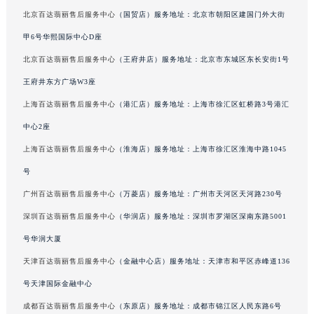
吉林省四平市铁东区紫气大路与南九经街交汇处百达翡丽售后服务中心（需提前预约）
北京百达翡丽售后服务中心
（国贸店）服务地址：北京市朝阳区建国门外大街
吉林省松原市宁江区五环大街百达翡丽售后服务中心（需提前预约）
甲6号华熙国际中心D座
吉林省通化市东昌区环通乡江南大街百达翡丽售后服务中心（需提前预约）
北京百达翡丽售后服务中心
（王府井店）服务地址：北京市东城区东长安街1号
吉林省延边市延吉市解放路百达翡丽售后服务中心（需提前预约）
王府井东方广场W3座
辽宁省鞍山市铁东区站前街百达翡丽售后服务中心（需提前预约）
上海百达翡丽售后服务中心
（港汇店）服务地址：上海市徐汇区虹桥路3号港汇
辽宁省本溪市平山区胜利路百达翡丽售后服务中心（需提前预约）
中心2座
辽宁省朝阳市双塔区新华路百达翡丽售后服务中心（需提前预约）
上海百达翡丽售后服务中心
（淮海店）服务地址：上海市徐汇区淮海中路1045
辽宁省丹东市振兴区七经街百达翡丽售后服务中心（需提前预约）
辽宁省抚顺市新抚区东一路百达翡丽售后服务中心（需提前预约）
号
辽宁省阜新市海州区解放大街百达翡丽售后服务中心（需提前预约）
广州百达翡丽售后服务中心
（万菱店）服务地址：广州市天河区天河路230号
辽宁省葫芦岛市连山区中央路百达翡丽售后服务中心（需提前预约）
深圳百达翡丽售后服务中心
（华润店）服务地址：深圳市罗湖区深南东路5001
辽宁省锦州市古塔区中央大街百达翡丽售后服务中心（需提前预约）
号华润大厦
辽宁省辽阳市白塔区新运大街百达翡丽售后服务中心（需提前预约）
天津百达翡丽售后服务中心
（金融中心店）服务地址：天津市和平区赤峰道136
辽宁省盘锦市兴隆台区石油大街百达翡丽售后服务中心（需提前预约）
号天津国际金融中心
辽宁省铁岭市银州区南马路百达翡丽售后服务中心（需提前预约）
成都百达翡丽售后服务中心
（东原店）服务地址：成都市锦江区人民东路6号
辽宁省营口市站前区市府路与渤海大街交叉口百达翡丽售后服务中心（需提前预约）