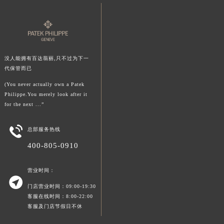
澳门特别行政区花王堂区大三巴商圈百达翡丽售后服务中心（需提前预约）
澳门特别行政区嘉模堂区官也街百达翡丽售后服务中心（需提前预约）
澳门省路氹城市金光大道百达翡丽售后服务中心（需提前预约）
澳门特别行政区望德堂区塔石广场百达翡丽售后服务中心（需提前预约）
没人能拥有百达翡丽,只不过为下一
福建省福州市鼓楼区五四路128-1号恒力城写字楼15层03室百达翡丽售后服务中心（需提前预约）
代保管而已
福建省厦门市思明区湖滨东路95号万象城华润大厦B座11层1104室百达翡丽售后服务中心（需提前预约）
(You never actually own a Patek
广东省潮州市潮安区新风路与潮汕路交汇处百达翡丽售后服务中心（需提前预约）
Philippe.You merely look after it
for the next ...”
广东省广州市天河区天河路230号万菱汇国际中心A塔7层704室百达翡丽售后服务中心（需提前预约）
广东省广州市越秀区环市东路371-375号世界贸易中心大厦南塔15层1507室百达翡丽售后服务中心（需提前预约）

总部服务热线
广东省河源市源城区越王大道百达翡丽售后服务中心（需提前预约）
400-805-0910
广东省惠州市惠城区江北文昌一路7号华贸大厦1座30层3005室百达翡丽售后服务中心（需提前预约）
广东省江门市蓬江区广场西路百达翡丽售后服务中心（需提前预约）
营业时间：
广东省揭阳市榕城进贤门步行街百达翡丽售后服务中心（需提前预约）

门店营业时间：09:00-19:30
广东省茂名市电白区水东街道迎宾大道百达翡丽售后服务中心（需提前预约）
客服在线时间：8:00-22:00
广东省梅州市梅江区金燕大道百达翡丽售后服务中心（需提前预约）
客服及门店节假日不休
广东省清远市清城区湖西路百达翡丽售后服务中心（需提前预约）