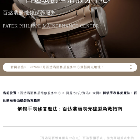
百达翡丽维修保养服务
PATEK PHILIPPE MAINTENANCE CENTER
2026年8月百达翡丽中国区售后服务网络优化升级公告
2026年8月百达翡丽全国官方售后客户服务热线：400-805-0910
百达翡丽官方全国统一服务热线400-805-0910，服务覆盖中国大陆、香港、澳门、台湾全部区域（非大陆需加拨“+86”）
2026年8月百达翡丽售后服务中心最新网点地址：
▲
官网公告>
北京市朝阳区建国门外大街甲6号华熙国际中心写字楼D座11层1102室（北京总部）（需提前预约）
▼
北京市东城区东长安街1号东方广场写字楼W3座6层602室（需提前预约）
天津市和平区赤峰道136号天津国际金融中心写字楼26层2603室（需提前预约）
当前位置：
百达翡丽售后维修服务中心
>
问题/知识/资讯
>
大同
> 解锁手表修复魔法：百
上海市徐汇区虹桥路3号港汇中心写字楼2座37层3705室（需提前预约）
达翡丽表壳破裂急救指南
上海市黄浦区南京东路299号宏伊国际广场写字楼8层806室（需提前预约）
解锁手表修复魔法：百达翡丽表壳破裂急救指南
南京市秦淮区中山南路1号（新街口）南京中心写字楼22层C1-1室（需提前预约）
常州市新北区龙锦路1590号现代传媒中心写字楼5号楼10层1008室（需提前预约）
徐州市鼓楼区淮海东路29号苏宁广场IFC国际金融中心写字楼35层3508室（需提前预约）
扬州市邗江区国展路29号星耀天地写字楼1号楼18层1803室（需提前预约）
【百达翡丽维修服务中心点】百达翡丽手表，作为高端腕表中的