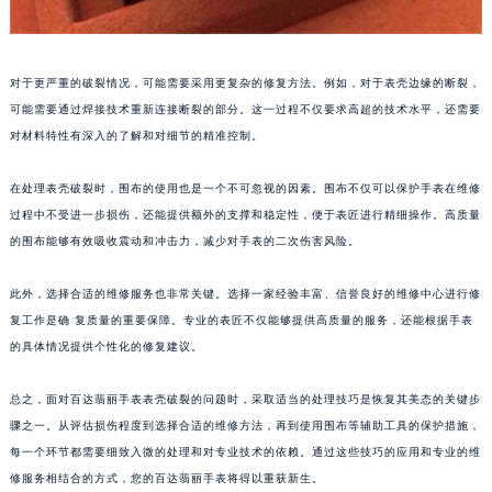
南宁市青秀区金湖路59号地王大厦12楼1224室（需提前预约）
合肥市蜀山区潜山路111号万象城华润大厦B座12楼03室（需提前预约）
对于更严重的破裂情况，可能需要采用更复杂的修复方法。例如，对于表壳边缘的断裂，
泉州市丰泽区宝洲路729号浦西万达中心写字楼A座7楼709室（需提前预约）
可能需要通过焊接技术重新连接断裂的部分。这一过程不仅要求高超的技术水平，还需要
青岛市南区山东路6号华润大厦B座22层04室（需提前预约）
对材料特性有深入的了解和对细节的精准控制。
烟台市芝罘区胜利路139号万达金融中心A座907室（需提前预约）
长春市朝阳区西安大路727号中银大厦A座(旺进大厦)18层09室（需提前预约）
在处理表壳破裂时，围布的使用也是一个不可忽视的因素。围布不仅可以保护手表在维修
贵阳市南明区都司高架桥路33号亨特国际金融中心14楼14D（需提前预约）
过程中不受进一步损伤，还能提供额外的支撑和稳定性，便于表匠进行精细操作。高质量
昆明市盘龙区北京路928号同德昆明广场写字楼10层06室（需提前预约）
的围布能够有效吸收震动和冲击力，减少对手表的二次伤害风险。
石家庄市长安区中山东路39号勒泰中心写字楼B座13层07室（需提前预约）
此外，选择合适的维修服务也非常关键。选择一家经验丰富、信誉良好的维修中心进行修
西安市碑林区南关正街88号华侨城长安国际中心E座6楼10室（需提前预约）
复工作是确 复质量的重要保障。专业的表匠不仅能够提供高质量的服务，还能根据手表
海口市龙华区金贸东路5号海口华润大厦B座17层1707室（需提前预约）
的具体情况提供个性化的修复建议。
唐山市路南区新华东道100号万达广场写字楼A座10层1002室（需提前预约）
台州市椒江区东海大道1800号腾达中心东1幢20楼2002室（需提前预约）
总之，面对百达翡丽手表表壳破裂的问题时，采取适当的处理技巧是恢复其美态的关键步
内蒙古自治区呼和浩特市玉泉区大学西街70号华润万象城写字楼（鄂尔多斯大厦）23层2326室（需提前预约）
骤之一。从评估损伤程度到选择合适的维修方法，再到使用围布等辅助工具的保护措施，
每一个环节都需要细致入微的处理和对专业技术的依赖。通过这些技巧的应用和专业的维
甘肃省兰州市七里河区西津西路16号兰州中心写字楼21层2102室（需提前预约）
修服务相结合的方式，您的百达翡丽手表将得以重获新生。
重庆市解放碑渝中区民权路28号英利国际金融中心写字楼20层01室（需提前预约）