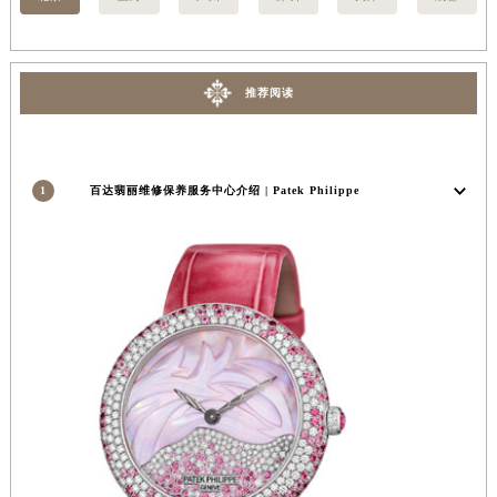
安徽省滁州市琅琊区南谯北路百达翡丽售后服务中心（需提前预约）
安徽省阜阳市颍州区颍州北路百达翡丽售后服务中心（需提前预约）
安徽省淮北市相山区淮海路百达翡丽售后服务中心（需提前预约）
推荐阅读
安徽省淮南市田家庵区国庆中路百达翡丽售后服务中心（需提前预约）
安徽省黄山市屯溪区黄山西路百达翡丽售后服务中心（需提前预约）
安徽省六安市金安区解放中路百达翡丽售后服务中心（需提前预约）
1
百达翡丽维修保养服务中心介绍 | Patek Philippe
安徽省马鞍山市雨山区湖南西路百达翡丽售后服务中心（需提前预约）
安徽省宿州市埇桥区人民中路百达翡丽售后服务中心（需提前预约）
安徽省铜陵市铜官区石城大道百达翡丽售后服务中心（需提前预约）
安徽省芜湖市镜湖区中山路步行街百达翡丽售后服务中心（需提前预约）
安徽省宣城市宣州区叠嶂西路百达翡丽售后服务中心（需提前预约）
福建省龙岩市新罗区九一南路百达翡丽售后服务中心（需提前预约）
福建省南平市建阳区人民西路百达翡丽售后服务中心（需提前预约）
福建省宁德市蕉城区天湖东路百达翡丽售后服务中心（需提前预约）
福建省莆田市城厢区霞林街道荔华东大道百达翡丽售后服务中心（需提前预约）
福建省三明市三元区东乾二路百达翡丽售后服务中心（需提前预约）