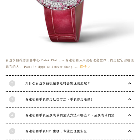
福建省漳州市龙文区步港路百达翡丽售后服务中心（需提前预约）
江苏省常州市新北区龙锦路1590号现代传媒中心5号楼10层1008室百达翡丽售后服务中心（需提前预约）
江苏省淮安市清江浦区淮海北路百达翡丽售后服务中心（需提前预约）
江苏省连云港市海州区通灌北路百达翡丽售后服务中心（需提前预约）
江苏省南京市秦淮区中山南路1号南京中心22层22-C1-C3室百达翡丽售后服务中心（需提前预约）
江苏省宿迁市宿城区西湖路百达翡丽售后服务中心（需提前预约）
江苏省泰州市海陵区永定东路399号置地商务中心东塔（华润万象城）17层1706室百达翡丽售后服务中心（需提前预约）
百达翡丽维修服务中心 Patek Philippe 百达翡丽从来没有改变世界，而是把它留给佩
戴它的人。 PatekPhilippe will never chang......
详情 >
江苏省徐州市鼓楼区淮海东路29号苏宁广场IFC国际金融中心35层3508室百达翡丽售后服务中心（需提前预约）
江苏省盐城市盐都区世纪大道5号盐城金融城写字楼1号楼16层1604室百达翡丽售后服务中心（需提前预约）
2
为什么百达翡丽机械表走时会出现误差呢？
江苏省扬州市邗江区国展路29号星耀天地写字楼1号楼18层1803室百达翡丽售后服务中心（需提前预约）
江苏省镇江市京口区中山东路百达翡丽售后服务中心（需提前预约）
3
百达翡丽手表停走处理方法（手表停走维修）
江西省抚州市临川区赣东大道百达翡丽售后服务中心（需提前预约）
江西省赣州市章贡区文清路百达翡丽售后服务中心（需提前预约）
4
百达翡丽手表金属表带的清洗方法有哪些？（金属表带的清洗）
江西省吉安市吉州区井冈山大道百达翡丽售后服务中心（需提前预约）
江西省景德镇市珠山区珠山中路百达翡丽售后服务中心（需提前预约）
5
百达翡丽手表针扣生锈，专业处理更安全
江西省九江市浔阳区浔阳路百达翡丽售后服务中心（需提前预约）