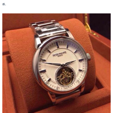
感。
重庆市江北区观音桥步行街2号融恒时代广场写字楼9层902室（需提前预约）
长沙市芙蓉区定王台街道建湘路393号世茂环球金融中心写字楼（芙蓉广场）10层13室（需提前预约）
郑州市二七区铭功路10号华润大厦写字楼29层2905室（需提前预约）
太原市迎泽区解放路15号亨得利名表服务中心（品牌授权店）3层整层（需提前预约）
沈阳市沈河区中街路137号亨得利名表服务中心（品牌授权店）1层整层（需提前预约）
沈阳市沈河区中街路83号亨得利名表服务中心（品牌授权店）1层整层（需提前预约）
乌鲁木齐市天山区红山路26号时代广场（CCMALL）C座17层17-B（需提前预约）
温州市鹿城区锦绣路1067号置信广场10层1015室（需提前预约）
哈尔滨市道里区友谊西路600号富力中心T2座写字楼29层03室（需提前预约）
大连市中山区人民路15号国际金融大厦7层G室（需提前预约）
佛山市禅城区季华五路57号万科金融中心C座12层1205室（需提前预约）
东莞市东城街道鸿福东路1号民盈国贸中心T1写字楼9层907室（需提前预约）
无锡市梁溪区人民中路139号恒隆广场写字楼1座11层1104室（需提前预约）
南通市崇川区工农路57号圆融广场写字楼16层1603室（需提前预约）
苏州市苏州工业园区星港街199号苏州中心办公楼C座22层08室（需提前预约）
武汉市江汉区解放大道686号世界贸易大厦38层09室（需提前预约）