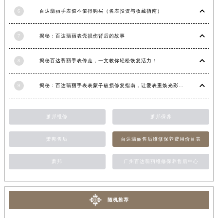
江西省南昌市红谷滩新区红谷中大道998号绿地双子塔（中央广场）A1座办公楼14层1407室百达翡丽售后服务中心（需提前预约）
6
百达翡丽手表值不值得购买（名表投资与收藏指南）
江西省萍乡市安源区萍安北大道与康庄路交叉口百达翡丽售后服务中心（需提前预约）
7
揭秘：百达翡丽表壳损伤背后的故事
江西省上饶市信州区滨江西路百达翡丽售后服务中心（需提前预约）
江西省新余市渝水区北湖西路百达翡丽售后服务中心（需提前预约）
8
揭秘百达翡丽手表停走，一文教你轻松恢复活力！
江西省宜春市袁州区中山中路百达翡丽售后服务中心（需提前预约）
江西省鹰潭市月湖区胜利东路百达翡丽售后服务中心（需提前预约）
9
揭秘：百达翡丽手表表蒙子破损修复指南，让爱表重焕光彩！
山东省德州市德城区东风中路百达翡丽售后服务中心（需提前预约）
山东省东营市东营区济南路百达翡丽售后服务中心（需提前预约）
萧邦维修
萧邦保养
山东省济南市历下区经十路11111号华润中心写字楼（万象城）15层1508室百达翡丽售后服务中心（需提前预约）
山东省济宁市任城区太白楼路百达翡丽售后服务中心（需提前预约）
萧邦售后
百达翡丽售后维修保养费用价目表
山东省莱芜市文化南路8号银座商城名表维修一楼名表维修百达翡丽售后服务中心（需提前预约）
山东省临沂市兰山区解放路百达翡丽售后服务中心（需提前预约）
萧邦
广州百达翡丽维修保养售后中心
山东省日照市东港区烟台路百达翡丽售后服务中心（需提前预约）
山东省泰安市泰山区财源街道泰山大街百达翡丽售后服务中心（需提前预约）
随机推荐
山东省威海市环翠区新威海路89号振华商厦一楼名表维修百达翡丽售后服务中心（需提前预约）
山东省潍坊市奎文区东风东街百达翡丽售后服务中心（需提前预约）