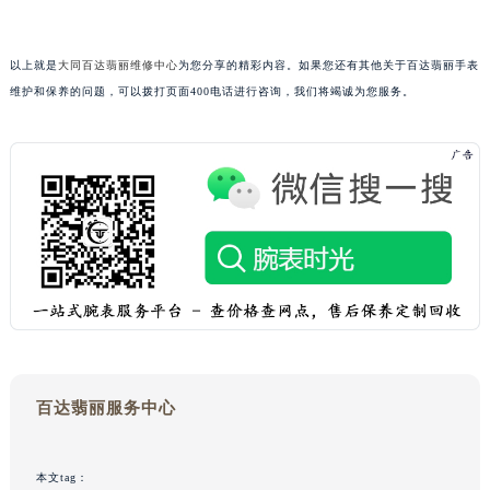
黑龙江省大庆市萨尔图区会战大街百达翡丽售后服务中心（需提前预约）
黑龙江省鹤岗市向阳区红军路百达翡丽售后服务中心（需提前预约）
以上就是
大同百达翡丽维修中心
为您分享的精彩内容。如果您还有其他关于百达翡丽手表
黑龙江省黑河市爱辉区中央街百达翡丽售后服务中心（需提前预约）
维护和保养的问题，可以拨打页面400电话进行咨询，我们将竭诚为您服务。
黑龙江省鸡西市鸡冠区红军路百达翡丽售后服务中心（需提前预约）
黑龙江省佳木斯市向阳区长安路百达翡丽售后服务中心（需提前预约）
黑龙江省牡丹江市东安区太平路百达翡丽售后服务中心（需提前预约）
黑龙江省七台河市桃山区大同街百达翡丽售后服务中心（需提前预约）
黑龙江省齐齐哈尔市龙沙区龙华路百达翡丽售后服务中心（需提前预约）
黑龙江省双鸭山市尖山区新兴大街百达翡丽售后服务中心（需提前预约）
黑龙江省绥化市北林区新华街与康庄路交叉口百达翡丽售后服务中心（需提前预约）
黑龙江省伊春市伊美区通河路百达翡丽售后服务中心（需提前预约）
吉林省白城市洮北区明仁南街百达翡丽售后服务中心（需提前预约）
吉林省白山市浑江区浑江大街百达翡丽售后服务中心（需提前预约）
百达翡丽服务中心
吉林省吉林市船营区河南街百达翡丽售后服务中心（需提前预约）
吉林省辽源市龙山区人民大街百达翡丽售后服务中心（需提前预约）
本文tag：
吉林省梅河口市新华街道梅河大街百达翡丽售后服务中心（需提前预约）