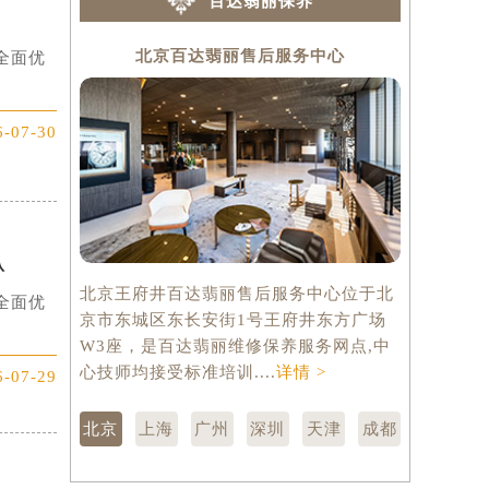
百达翡丽保养
北京百达翡丽售后服务中心
上
全面优
6-07-30
认
北京王府井百达翡丽售后服务中心位于北
上海百达翡
全面优
京市东城区东长安街1号王府井东方广场
汇区虹桥路
W3座，是百达翡丽维修保养服务网点,中
维修保养服
心技师均接受标准培训....
详情 >
训....
详情 
6-07-29
北京
上海
广州
深圳
天津
成都