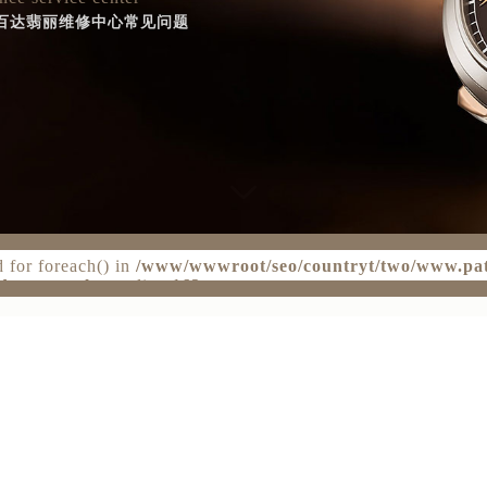
nce service center
百达翡丽维修中心常见问题
d for foreach() in
/www/wwwroot/seo/countryt/two/www.pa
der-auto.php
on line
163