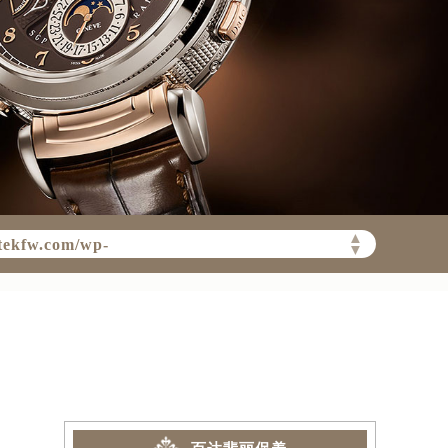
tekfw.com/wp-
▲
▼