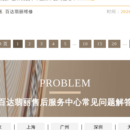
况。这种情况下，如果不及时处理，......
详细
丽
,
百达翡丽维修
时间：
202
...
...
3 页
1
2
3
4
5
10
15
20
PROBLEM
百达翡丽售后服务中心常见问题解