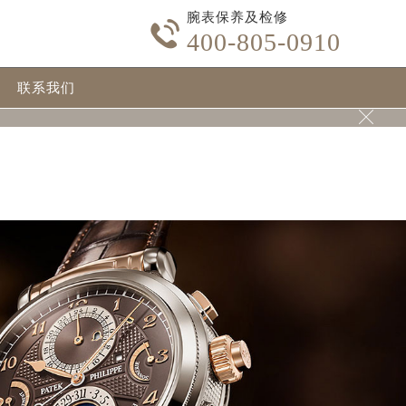
腕表保养及检修
content/themes/PatekPhilippe/header-auto.php
on line

400-805-0910
.com/wp-content/themes/PatekPhilippe/header-auto.php
联系我们
