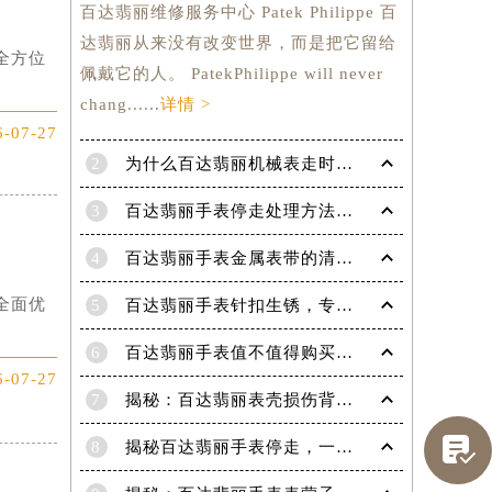
百达翡丽维修服务中心 Patek Philippe 百
达翡丽从来没有改变世界，而是把它留给
全方位
佩戴它的人。 PatekPhilippe will never
chang......
详情 >
6-07-27
2
为什么百达翡丽机械表走时会出现误差呢？
3
百达翡丽手表停走处理方法（手表停走维修）
4
百达翡丽手表金属表带的清洗方法有哪些？（金属表带的清洗）
全面优
5
百达翡丽手表针扣生锈，专业处理更安全
6
百达翡丽手表值不值得购买（名表投资与收藏指南）
6-07-27
7
揭秘：百达翡丽表壳损伤背后的故事

8
揭秘百达翡丽手表停走，一文教你轻松恢复活力！