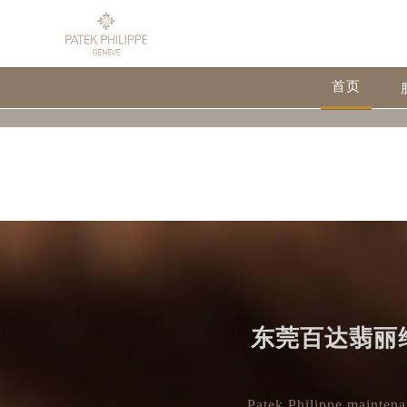
Warning
: extract() expects parameter 1 to be array, null give
24
Warning
: array_map(): Expected parameter 2 to be an array, 
首页
on line
32
东莞百达翡丽维