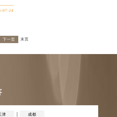
6-07-24
末页
下一页
答