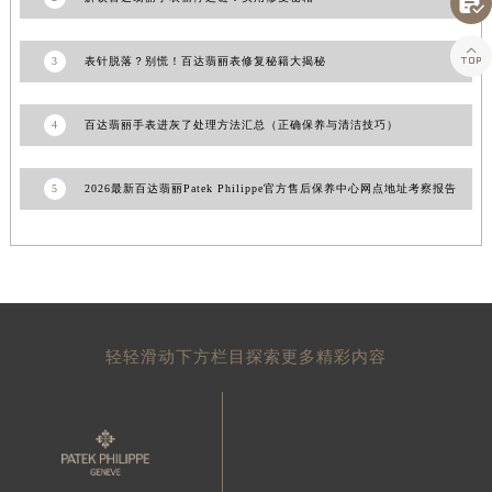

山东省威海市环翠区新威海路89号振华商厦一楼名表维修百达翡丽售后服务中心（需提前预约）

山东省潍坊市奎文区东风东街百达翡丽售后服务中心（需提前预约）
3
表针脱落？别慌！百达翡丽表修复秘籍大揭秘
山东省枣庄市滕州市北辛路与善国路交叉口百达翡丽售后服务中心（需提前预约）
山东省淄博市张店区金晶大道百达翡丽售后服务中心（需提前预约）
4
百达翡丽手表进灰了处理方法汇总（正确保养与清洁技巧）
上海市黄浦区南京东路299号宏伊国际广场写字楼8层806室百达翡丽售后服务中心（需提前预约）
上海市徐汇区虹桥路3号港汇中心2座37层3705室百达翡丽售后服务中心（需提前预约）
5
2026最新百达翡丽Patek Philippe官方售后保养中心网点地址考察报告
浙江省杭州市上城区钱江路1366号华润大厦A座5层503-5室百达翡丽售后服务中心（需提前预约）
浙江省湖州市吴兴区劳动路百达翡丽售后服务中心（需提前预约）
浙江省嘉兴市南湖区广益路705号嘉兴世界贸易中心A座13层1304室百达翡丽售后服务中心（需提前预约）
浙江省金华市金东区东市南街777号金华万达广场4号楼22楼2209室百达翡丽售后服务中心（需提前预约）
浙江省丽水市莲都区解放街百达翡丽售后服务中心（需提前预约）
轻轻滑动下方栏目探索更多精彩内容
浙江省宁波市江北区大闸南路500号来福士广场办公楼20层2009室百达翡丽售后服务中心（需提前预约）
浙江省衢州市柯城区上街百达翡丽售后服务中心（需提前预约）
浙江省绍兴市越城区胜利东路379号世茂天际中心写字楼8层805室百达翡丽售后服务中心（需提前预约）
浙江省舟山市定海区解放东路百达翡丽售后服务中心（需提前预约）
澳门特别行政区大堂区议事亭前地（新马路）百达翡丽售后服务中心（需提前预约）