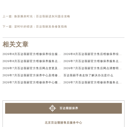
辽宁省铁岭市银州区南马路百达翡丽售后服务中心（需提前预约）
辽宁省营口市站前区市府路与渤海大街交叉口百达翡丽售后服务中心（需提前预约）
上一篇:
焕新腕表时光：百达翡丽进灰问题全攻略
辽宁省沈阳市沈河区中街路137号亨得利名表维修授权店1楼百达翡丽售后服务中心（需提前预约）
下一篇:
逆时针的错误：百达翡丽发条修复指南
辽宁省沈阳市沈河区中街路83号亨得利名表维修授权店1楼百达翡丽售后服务中心（需提前预约）
北京市朝阳区建国门外大街甲6号华熙国际中心D座11层1102室百达翡丽售后服务中心（北京总部）（需提前预约）
相关文章
北京市东城区东长安街1号王府井东方广场W3座6层602室百达翡丽售后服务中心（需提前预约）
河北省保定市竞秀区朝阳北大街北国先天下百达翡丽售后服务中心（需提前预约）
2026年8月百达翡丽官方维修保养综合服务中心调整补充公告确认稿发布
2026年8月百达翡丽官方售后维修保养综合店迁址与新开补充最终汇总表
内蒙古自治区阿拉善盟市左旗土尔扈特大街百达翡丽售后服务中心（需提前预约）
2026年8月百达翡丽官方维修保养服务点最新调整（含迁址及新开）
2026年7月百达翡丽官方维修保养服务点地址调整与新开补充确认内容
2026年7月百达翡丽官方售后网点变更及新增便民指南
2026年7月百达翡丽官方售后网点调整明细表（迁址+新开业）
内蒙古自治区巴彦淖尔市临河区新华街百达翡丽售后服务中心（需提前预约）
2026年7月百达翡丽官方保养中心及维修服务点变动对照补充表发布
百达翡丽手表走快了解决办法是什么
内蒙古自治区包头市青山区幸福路甲3号王府井百货名表维修百达翡丽售后服务中心（需提前预约）
2026年7月百达翡丽官方维修保养中心搬迁新增客户告知
2026年7月百达翡丽官方维修保养服务点迁移与新开信息总览正式对外发布
内蒙古自治区赤峰市红山区哈达街百达翡丽售后服务中心（需提前预约）
内蒙古自治区鄂尔多斯市东胜区伊金霍洛街百达翡丽售后服务中心（需提前预约）
内蒙古自治区呼伦贝尔市海拉尔区中央街百达翡丽售后服务中心（需提前预约）
百达翡丽保养
内蒙古自治区通辽市科尔沁区明仁大街百达翡丽售后服务中心（需提前预约）
内蒙古自治区乌海市海勃湾区人民南路百达翡丽售后服务中心（需提前预约）
北京百达翡丽售后服务中心
内蒙古自治区乌兰察布市集宁区恩和大街百达翡丽售后服务中心（需提前预约）