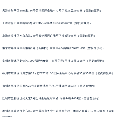
厦门市思明区湖滨东路95号华润大厦写字楼B座11层1104室（需提前预约）
天津市和平区赤峰道136号天津国际金融中心写字楼26层2603室（需提前预约）
福州市鼓楼区五四路128-1号恒力城写字楼15层03室（需提前预约）
成都市锦江区人民东路6号SAC东原中心写字楼24层2406B室（需提前预约）
上海市徐汇区虹桥路3号港汇中心写字楼2座37层3705室（需提前预约）
重庆市江北区观音桥步行街2号融恒时代广场写字楼9层902室（需提前预约）
长沙市芙蓉区定王台街道建湘路393号世茂环球金融中心写字楼（芙蓉广场）10层13室（需提前预约）
上海市黄浦区南京东路299号宏伊国际广场写字楼8层806室（需提前预约）
郑州市二七区铭功路10号华润大厦写字楼29层2905室（需提前预约）
南京市秦淮区中山南路1号（新街口）南京中心写字楼22层C1-1室（需提前预约）
太原市迎泽区解放路15号亨得利名表服务中心（品牌授权店）3层整层（需提前预约）
沈阳市沈河区中街路137号亨得利名表服务中心（品牌授权店）1层整层（需提前预约）
常州市新北区龙锦路1590号现代传媒中心写字楼5号楼10层1008室（需提前预约）
沈阳市沈河区中街路83号亨得利名表服务中心（品牌授权店）1层整层（需提前预约）
乌鲁木齐市天山区红山路26号时代广场（CCMALL）C座17层17-B（需提前预约）
徐州市鼓楼区淮海东路29号苏宁广场IFC国际金融中心写字楼35层3508室（需提前预约）
温州市鹿城区锦绣路1067号置信广场10层1015室（需提前预约）
哈尔滨市道里区友谊西路600号富力中心T2座写字楼29层03室（需提前预约）
扬州市邗江区国展路29号星耀天地写字楼1号楼18层1803室（需提前预约）
大连市中山区人民路15号国际金融大厦7层G室（需提前预约）
盐城市盐都区世纪大道5号盐城金融城写字楼1号楼16层1604室（需提前预约）
佛山市禅城区季华五路57号万科金融中心C座12层1205室（需提前预约）
东莞市东城街道鸿福东路1号民盈国贸中心T1写字楼9层907室（需提前预约）
泰州市海陵区永定东路399号置地商务中心东塔写字楼（华润万象城）17层1706室（需提
无锡市梁溪区人民中路139号恒隆广场写字楼1座11层1104室（需提前预约）