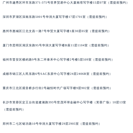
广州市越秀区环市东路371-375号世界贸易中心大厦南塔写字楼15层07室（需提前预约）
内蒙古自治区呼和浩特市玉泉区大学西街70号华润万象城写字楼（鄂尔多斯大厦）23层2326室（需提前预约）
甘肃省兰州市七里河区西津西路16号兰州中心写字楼21层2102室（需提前预约）
深圳市罗湖区深南东路5001号华润大厦写字楼17层1701室（需提前预约）
重庆市解放碑渝中区民权路28号英利国际金融中心写字楼20层01室（需提前预约）
黑龙江省大庆市萨尔图区会战大街百达翡丽售后服务中心（需提前预约）
惠州市惠城区江北文昌一路7号华贸大厦写字楼1座30层05室（需提前预约）
黑龙江省鹤岗市向阳区红军路百达翡丽售后服务中心（需提前预约）
厦门市思明区湖滨东路95号华润大厦写字楼B座11层1104室（需提前预约）
黑龙江省黑河市爱辉区中央街百达翡丽售后服务中心（需提前预约）
黑龙江省鸡西市鸡冠区红军路百达翡丽售后服务中心（需提前预约）
福州市晋安区横屿路9号东二环泰禾中心写字楼2号楼5层509室（需提前预约）
黑龙江省佳木斯市向阳区长安路百达翡丽售后服务中心（需提前预约）
黑龙江省牡丹江市东安区太平路百达翡丽售后服务中心（需提前预约）
成都市锦江区人民东路6号SAC东原中心写字楼24层2406B室（需提前预约）
黑龙江省七台河市桃山区大同街百达翡丽售后服务中心（需提前预约）
重庆市江北区观音桥步行街2号融恒时代广场写字楼9层902室（需提前预约）
黑龙江省齐齐哈尔市龙沙区龙华路百达翡丽售后服务中心（需提前预约）
黑龙江省双鸭山市尖山区新兴大街百达翡丽售后服务中心（需提前预约）
长沙市芙蓉区定王台街道建湘路393号世茂环球金融中心写字楼（芙蓉广场）10层13室
黑龙江省绥化市北林区新华街与康庄路交叉口百达翡丽售后服务中心（需提前预约）
（需提前预约）
黑龙江省伊春市伊美区通河路百达翡丽售后服务中心（需提前预约）
吉林省白城市洮北区明仁南街百达翡丽售后服务中心（需提前预约）
郑州市二七区铭功路10号华润大厦写字楼29层2905室（需提前预约）
吉林省白山市浑江区浑江大街百达翡丽售后服务中心（需提前预约）