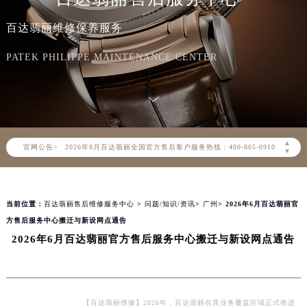
百达翡丽维修保养服务
PATEK PHILIPPE MAINTENANCE CENTER
2026年8月百达翡丽中国区售后服务网络优化升级公告
▲
官网公告>
2026年8月百达翡丽全国官方售后客户服务热线：400-805-0910
▼
百达翡丽官方全国统一服务热线400-805-0910，服务覆盖中国大陆、香港、澳门、台湾全部区域（非大陆需加拨“+86”）
2026年8月百达翡丽售后服务中心最新网点地址：
当前位置：
百达翡丽售后维修服务中心
>
问题/知识/资讯
>
广州
> 2026年6月百达翡丽官
北京市朝阳区建国门外大街甲6号华熙国际中心写字楼D座11层1102室（北京总部）（需提前预约）
方售后服务中心搬迁与新设网点通告
北京市东城区东长安街1号东方广场写字楼W3座6层602室（需提前预约）
2026年6月百达翡丽官方售后服务中心搬迁与新设网点通告
天津市和平区赤峰道136号天津国际金融中心写字楼26层2603室（需提前预约）
上海市徐汇区虹桥路3号港汇中心写字楼2座37层3705室（需提前预约）
上海市黄浦区南京东路299号宏伊国际广场写字楼8层806室（需提前预约）
南京市秦淮区中山南路1号（新街口）南京中心写字楼22层C1-1室（需提前预约）
【百达翡丽维修】2026年，百达翡丽在其业务覆盖区域正式推进