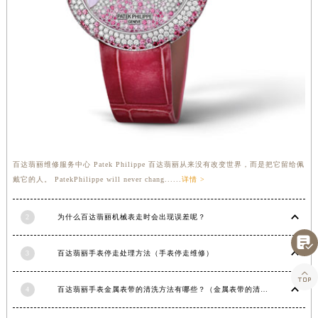
湖北省宜昌市西陵区夷陵大道与港窑路百达翡丽售后服务中心（需提前预约）
湖南省常德市武陵区人民路百达翡丽售后服务中心（需提前预约）
湖南省郴州市北湖区国庆北路百达翡丽售后服务中心（需提前预约）
湖南省衡阳市雁峰区解放路百达翡丽售后服务中心（需提前预约）
湖南省怀化市鹤城区迎丰中路百达翡丽售后服务中心（需提前预约）
湖南省娄底市娄星区长青街百达翡丽售后服务中心（需提前预约）
湖南省邵阳市双清区东风路百达翡丽售后服务中心（需提前预约）
湖南省湘潭市雨湖区莲城大道百达翡丽售后服务中心（需提前预约）
百达翡丽维修服务中心 Patek Philippe 百达翡丽从来没有改变世界，而是把它留给佩
湖南省益阳市赫山区桃花仑路百达翡丽售后服务中心（需提前预约）
戴它的人。 PatekPhilippe will never chang......
详情 >
湖南省永州市冷水滩区永州大道与中兴路交叉口百达翡丽售后服务中心（需提前预约）
湖南省岳阳市岳阳楼区东茅岭路百达翡丽售后服务中心（需提前预约）
2
为什么百达翡丽机械表走时会出现误差呢？
湖南省张家界市永定区解放路百达翡丽售后服务中心（需提前预约）

湖南省长沙市芙蓉区建湘路393号世茂环球金融中心写字楼10层1013室百达翡丽售后服务中心（需提前预约）
3
百达翡丽手表停走处理方法（手表停走维修）
湖南省株洲市芦淞区建设南路百达翡丽售后服务中心（需提前预约）

4
百达翡丽手表金属表带的清洗方法有哪些？（金属表带的清洗）
甘肃省白银市白银区北京路百达翡丽售后服务中心（需提前预约）
甘肃省定西市安定区解放路百达翡丽售后服务中心（需提前预约）