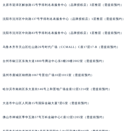
太原市迎泽区解放路15号亨得利名表服务中心（品牌授权店）3层整层（需提前预约）
吉林省吉林市船营区河南街百达翡丽售后服务中心（需提前预约）
吉林省辽源市龙山区人民大街百达翡丽售后服务中心（需提前预约）
沈阳市沈河区中街路137号亨得利名表服务中心（品牌授权店）1层整层（需提前预约）
吉林省梅河口市新华街道梅河大街百达翡丽售后服务中心（需提前预约）
吉林省四平市铁东区紫气大路与南九经街交汇处百达翡丽售后服务中心（需提前预约）
沈阳市沈河区中街路83号亨得利名表服务中心（品牌授权店）1层整层（需提前预约）
吉林省松原市宁江区五环大街百达翡丽售后服务中心（需提前预约）
吉林省通化市东昌区环通乡江南大街百达翡丽售后服务中心（需提前预约）
乌鲁木齐市天山区红山路26号时代广场（CCMALL）C座17层17-B（需提前预约）
吉林省延边市延吉市解放路百达翡丽售后服务中心（需提前预约）
台州市椒江区东海大道1800号腾达中心东1幢20楼2002室（需提前预约）
辽宁省鞍山市铁东区站前街百达翡丽售后服务中心（需提前预约）
辽宁省本溪市平山区胜利路百达翡丽售后服务中心（需提前预约）
温州市鹿城区锦绣路1067号置信广场10层1015室（需提前预约）
辽宁省朝阳市双塔区新华路百达翡丽售后服务中心（需提前预约）
辽宁省丹东市振兴区七经街百达翡丽售后服务中心（需提前预约）
哈尔滨市南岗区东大直街146号上和置地广场金座12层1214室（需提前预约）
辽宁省抚顺市新抚区东一路百达翡丽售后服务中心（需提前预约）
大连市中山区人民路15号国际金融大厦7层G室（需提前预约）
辽宁省阜新市海州区解放大街百达翡丽售后服务中心（需提前预约）
辽宁省葫芦岛市连山区中央路百达翡丽售后服务中心（需提前预约）
佛山市禅城区季华五路57号万科金融中心C座12层1205室（需提前预约）
辽宁省锦州市古塔区中央大街百达翡丽售后服务中心（需提前预约）
辽宁省辽阳市白塔区新运大街百达翡丽售后服务中心（需提前预约）