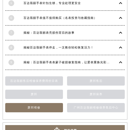
5
百达翡丽手表针扣生锈，专业处理更安全
甘肃省敦煌市沙州镇阳关中路百达翡丽售后服务中心（需提前预约）
甘肃省合作市人民街百达翡丽售后服务中心（需提前预约）
6
百达翡丽手表值不值得购买（名表投资与收藏指南）
甘肃省嘉峪关市雄关区新华中路百达翡丽售后服务中心（需提前预约）
甘肃省金昌市金川区北京路百达翡丽售后服务中心（需提前预约）
7
揭秘：百达翡丽表壳损伤背后的故事
甘肃省酒泉市肃州区西大街百达翡丽售后服务中心（需提前预约）
甘肃省临夏市城南街道团结路百达翡丽售后服务中心（需提前预约）
8
揭秘百达翡丽手表停走，一文教你轻松恢复活力！
甘肃省陇南市武都区人民路百达翡丽售后服务中心（需提前预约）
9
揭秘：百达翡丽手表表蒙子破损修复指南，让爱表重焕光彩！
甘肃省平凉市崆峒区西大街百达翡丽售后服务中心（需提前预约）
甘肃省庆阳市西峰区南大街百达翡丽售后服务中心（需提前预约）
甘肃省天水市秦州区民主路百达翡丽售后服务中心（需提前预约）
百达翡丽售后维修保养费用价目表
萧邦售后
甘肃省武威市凉州区迎宾路百达翡丽售后服务中心（需提前预约）
萧邦
萧邦保养
甘肃省张掖市甘州区民乐北路百达翡丽售后服务中心（需提前预约）
宁夏回族自治区固原市原州区文化街百达翡丽售后服务中心（需提前预约）
萧邦维修
广州百达翡丽维修保养售后中心
宁夏回族自治区石嘴山市大武口区贺兰山路百达翡丽售后服务中心（需提前预约）
宁夏回族自治区吴忠市利通区开元大道百达翡丽售后服务中心（需提前预约）
宁夏回族自治区银川市兴庆区新华东路97号新百中心C馆一层C1-18号商铺百达翡丽售后服务中心（需提前预约）