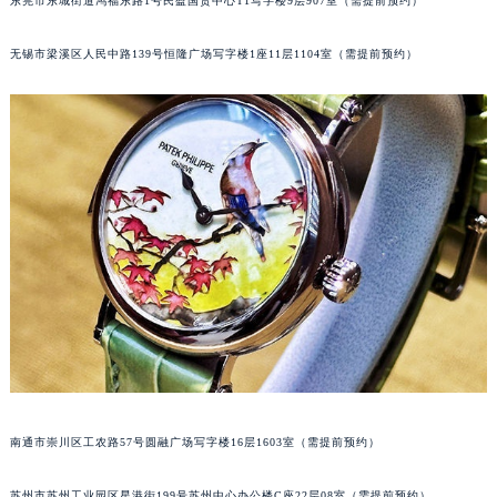
东莞市东城街道鸿福东路1号民盈国贸中心T1写字楼9层907室（需提前预约）
辽宁省盘锦市兴隆台区石油大街百达翡丽售后服务中心（需提前预约）
辽宁省铁岭市银州区南马路百达翡丽售后服务中心（需提前预约）
无锡市梁溪区人民中路139号恒隆广场写字楼1座11层1104室（需提前预约）
辽宁省营口市站前区市府路与渤海大街交叉口百达翡丽售后服务中心（需提前预约）
辽宁省沈阳市沈河区中街路137号亨得利名表维修授权店1楼百达翡丽售后服务中心（需提前预约）
辽宁省沈阳市沈河区中街路83号亨得利名表维修授权店1楼百达翡丽售后服务中心（需提前预约）
北京市朝阳区建国门外大街甲6号华熙国际中心D座11层1102室百达翡丽售后服务中心（北京总部）（需提前预约）
北京市东城区东长安街1号王府井东方广场W3座6层602室百达翡丽售后服务中心（需提前预约）
河北省保定市竞秀区朝阳北大街北国先天下百达翡丽售后服务中心（需提前预约）
内蒙古自治区阿拉善盟市左旗土尔扈特大街百达翡丽售后服务中心（需提前预约）
内蒙古自治区巴彦淖尔市临河区新华街百达翡丽售后服务中心（需提前预约）
内蒙古自治区包头市青山区幸福路甲3号王府井百货名表维修百达翡丽售后服务中心（需提前预约）
内蒙古自治区赤峰市红山区哈达街百达翡丽售后服务中心（需提前预约）
内蒙古自治区鄂尔多斯市东胜区伊金霍洛街百达翡丽售后服务中心（需提前预约）
内蒙古自治区呼伦贝尔市海拉尔区中央街百达翡丽售后服务中心（需提前预约）
南通市崇川区工农路57号圆融广场写字楼16层1603室（需提前预约）
内蒙古自治区通辽市科尔沁区明仁大街百达翡丽售后服务中心（需提前预约）
内蒙古自治区乌海市海勃湾区人民南路百达翡丽售后服务中心（需提前预约）
苏州市苏州工业园区星港街199号苏州中心办公楼C座22层08室（需提前预约）