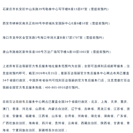
安徽省蚌埠市蚌山区淮河路百达翡丽售后服务中心（需提前预约）
石家庄市长安区中山东路39号勒泰中心写字楼B座13层07室（需提前预约）
安徽省亳州市谯城区魏武大道百达翡丽售后服务中心（需提前预约）
安徽省池州市贵池区长江路百达翡丽售后服务中心（需提前预约）
西安市碑林区南关正街88号华侨城长安国际中心E座6楼10室（需提前预约）
安徽省滁州市琅琊区南谯北路百达翡丽售后服务中心（需提前预约）
海口市龙华区金贸东路5号海口华润大厦B座17层1707室（需提前预约）
安徽省阜阳市颍州区颍州北路百达翡丽售后服务中心（需提前预约）
安徽省淮北市相山区淮海路百达翡丽售后服务中心（需提前预约）
唐山市路南区新华东道100号万达广场写字楼A座10层1002室（需提前预约）
安徽省淮南市田家庵区国庆中路百达翡丽售后服务中心（需提前预约）
安徽省黄山市屯溪区黄山西路百达翡丽售后服务中心（需提前预约）
上述所有百达翡丽官方售后服务地址服务范围均为全国，全部可选择到店或邮寄服务，注
安徽省六安市金安区解放中路百达翡丽售后服务中心（需提前预约）
意提前预约即可。截至2026年6月25日，最新百达翡丽官方售后服务中心网点布局已覆盖
34个省级行政区，中国所有省份均可找到百达翡丽的官方售后服务门店，注意需拨打百达
安徽省马鞍山市雨山区湖南西路百达翡丽售后服务中心（需提前预约）
翡丽全国官方售后服务热线：400-805-0910进行预约。
安徽省宿州市埇桥区人民中路百达翡丽售后服务中心（需提前预约）
安徽省铜陵市铜官区石城大道百达翡丽售后服务中心（需提前预约）
目前
百达翡丽售后
服务中心网点已覆盖全国34个省级行政区：北京、上海、天津、重庆、
安徽省芜湖市镜湖区中山路步行街百达翡丽售后服务中心（需提前预约）
澳门、香港、河北省、山西省、内蒙古自治区、辽宁省、吉林省、黑龙江省、江苏省、浙
安徽省宣城市宣州区叠嶂西路百达翡丽售后服务中心（需提前预约）
江省、安徽省、福建省、江西省、山东省、台湾省、河南省、湖北省、湖南省、广东省、
福建省龙岩市新罗区九一南路百达翡丽售后服务中心（需提前预约）
广西壮族自治区、海南省、四川省、贵州省、云南省、西藏自治区、陕西省、甘肃省、青
海省、宁夏回族自治区、新疆维吾尔自治区；
福建省南平市建阳区人民西路百达翡丽售后服务中心（需提前预约）