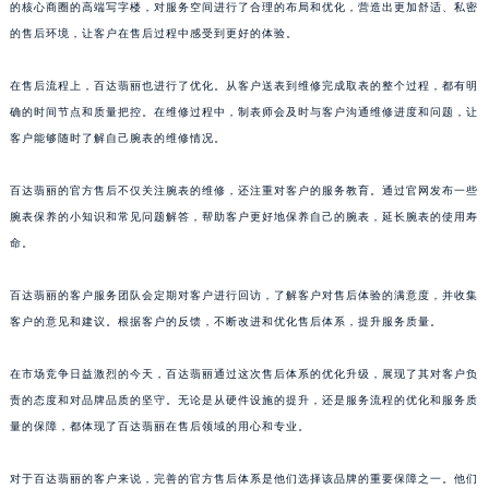
的核心商圈的高端写字楼，对服务空间进行了合理的布局和优化，营造出更加舒适、私密
山东省泰安市泰山区财源街道泰山大街百达翡丽售后服务中心（需提前预约）
的售后环境，让客户在售后过程中感受到更好的体验。
山东省威海市环翠区新威海路89号振华商厦一楼名表维修百达翡丽售后服务中心（需提前预约）
山东省潍坊市奎文区东风东街百达翡丽售后服务中心（需提前预约）
在售后流程上，百达翡丽也进行了优化。从客户送表到维修完成取表的整个过程，都有明
确的时间节点和质量把控。在维修过程中，制表师会及时与客户沟通维修进度和问题，让
山东省枣庄市滕州市北辛路与善国路交叉口百达翡丽售后服务中心（需提前预约）
客户能够随时了解自己腕表的维修情况。
山东省淄博市张店区金晶大道百达翡丽售后服务中心（需提前预约）
上海市黄浦区南京东路299号宏伊国际广场写字楼8层806室百达翡丽售后服务中心（需提前预约）
百达翡丽的官方售后不仅关注腕表的维修，还注重对客户的服务教育。通过官网发布一些
上海市徐汇区虹桥路3号港汇中心2座37层3705室百达翡丽售后服务中心（需提前预约）
腕表保养的小知识和常见问题解答，帮助客户更好地保养自己的腕表，延长腕表的使用寿
浙江省杭州市上城区钱江路1366号华润大厦A座5层503-5室百达翡丽售后服务中心（需提前预约）
命。
浙江省湖州市吴兴区劳动路百达翡丽售后服务中心（需提前预约）
百达翡丽的客户服务团队会定期对客户进行回访，了解客户对售后体验的满意度，并收集
浙江省嘉兴市南湖区广益路705号嘉兴世界贸易中心A座13层1304室百达翡丽售后服务中心（需提前预约）
客户的意见和建议。根据客户的反馈，不断改进和优化售后体系，提升服务质量。
浙江省金华市金东区东市南街777号金华万达广场4号楼22楼2209室百达翡丽售后服务中心（需提前预约）
浙江省丽水市莲都区解放街百达翡丽售后服务中心（需提前预约）
在市场竞争日益激烈的今天，百达翡丽通过这次售后体系的优化升级，展现了其对客户负
浙江省宁波市江北区大闸南路500号来福士广场办公楼20层2009室百达翡丽售后服务中心（需提前预约）
责的态度和对品牌品质的坚守。无论是从硬件设施的提升，还是服务流程的优化和服务质
浙江省衢州市柯城区上街百达翡丽售后服务中心（需提前预约）
量的保障，都体现了百达翡丽在售后领域的用心和专业。
浙江省绍兴市越城区胜利东路379号世茂天际中心写字楼8层805室百达翡丽售后服务中心（需提前预约）
对于百达翡丽的客户来说，完善的官方售后体系是他们选择该品牌的重要保障之一。他们
浙江省舟山市定海区解放东路百达翡丽售后服务中心（需提前预约）