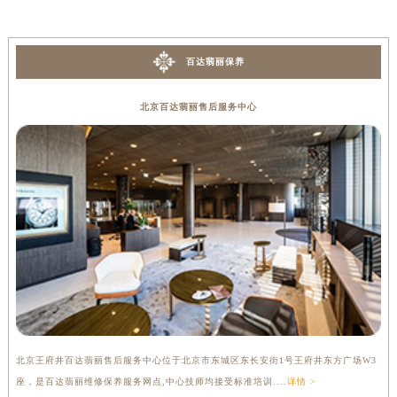
香港特别行政区尖沙咀区油尖旺区广东道百达翡丽售后服务中心（需提前预约）
香港特别行政区金钟区中西区金钟道百达翡丽售后服务中心（需提前预约）
百达翡丽保养
香港特别行政区九龙区油尖旺区弥敦道百达翡丽售后服务中心（需提前预约）
香港特别行政区铜锣湾区湾仔区轩尼诗道百达翡丽售后服务中心（需提前预约）
北京百达翡丽售后服务中心
河南省安阳市文峰区解放大道百达翡丽售后服务中心（需提前预约）
河南省鹤壁市淇滨区九州路百达翡丽售后服务中心（需提前预约）
河南省济源市沁园街道济水大道百达翡丽售后服务中心（需提前预约）
河南省焦作市解放区解放路百达翡丽售后服务中心（需提前预约）
河南省开封市鼓楼区中山路百达翡丽售后服务中心（需提前预约）
河南省洛阳市西工区中州中路与解放路交叉口百达翡丽售后服务中心（需提前预约）
河南省漯河市源汇区交通路百达翡丽售后服务中心（需提前预约）
河南省南阳市宛城区范蠡东路与南都路交叉口百达翡丽售后服务中心（需提前预约）
河南省平顶山市卫东区建设路百达翡丽售后服务中心（需提前预约）
河南省濮阳市大华龙区开州路绿城路交叉口百达翡丽售后服务中心（需提前预约）
北京王府井百达翡丽售后服务中心位于北京市东城区东长安街1号王府井东方广场W3
上
河南省三门峡市湖滨区和平路百达翡丽售后服务中心（需提前预约）
座，是百达翡丽维修保养服务网点,中心技师均接受标准培训....
详情 >
修
河南省商丘市梁园区神火大道百达翡丽售后服务中心（需提前预约）