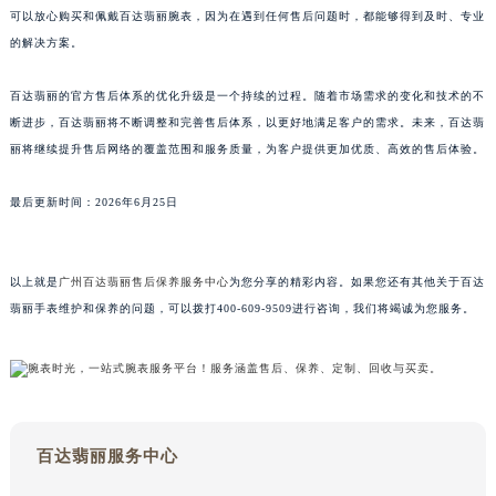
可以放心购买和佩戴百达翡丽腕表，因为在遇到任何售后问题时，都能够得到及时、专业
澳门特别行政区大堂区议事亭前地（新马路）百达翡丽售后服务中心（需提前预约）
的解决方案。
澳门特别行政区风顺堂区南湾大马路百达翡丽售后服务中心（需提前预约）
澳门特别行政区花地玛堂区关闸广场百达翡丽售后服务中心（需提前预约）
百达翡丽的官方售后体系的优化升级是一个持续的过程。随着市场需求的变化和技术的不
澳门特别行政区花王堂区大三巴商圈百达翡丽售后服务中心（需提前预约）
断进步，百达翡丽将不断调整和完善售后体系，以更好地满足客户的需求。未来，百达翡
澳门特别行政区嘉模堂区官也街百达翡丽售后服务中心（需提前预约）
丽将继续提升售后网络的覆盖范围和服务质量，为客户提供更加优质、高效的售后体验。
澳门省路氹城市金光大道百达翡丽售后服务中心（需提前预约）
最后更新时间：2026年6月25日
澳门特别行政区望德堂区塔石广场百达翡丽售后服务中心（需提前预约）
福建省福州市鼓楼区五四路128-1号恒力城写字楼15层03室百达翡丽售后服务中心（需提前预约）
福建省厦门市思明区湖滨东路95号万象城华润大厦B座11层1104室百达翡丽售后服务中心（需提前预约）
以上就是
广州百达翡丽售后保养服务中心
为您分享的精彩内容。如果您还有其他关于百达
广东省潮州市潮安区新风路与潮汕路交汇处百达翡丽售后服务中心（需提前预约）
翡丽手表维护和保养的问题，可以拨打400-609-9509进行咨询，我们将竭诚为您服务。
广东省广州市天河区天河路230号万菱汇国际中心A塔7层704室百达翡丽售后服务中心（需提前预约）
广东省广州市越秀区环市东路371-375号世界贸易中心大厦南塔15层1507室百达翡丽售后服务中心（需提前预约）
广东省河源市源城区越王大道百达翡丽售后服务中心（需提前预约）
广东省惠州市惠城区江北文昌一路7号华贸大厦1座30层3005室百达翡丽售后服务中心（需提前预约）
百达翡丽服务中心
广东省江门市蓬江区广场西路百达翡丽售后服务中心（需提前预约）
广东省揭阳市榕城进贤门步行街百达翡丽售后服务中心（需提前预约）