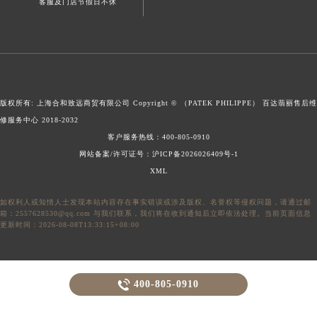
客服及门店节假日不休
新疆维吾尔自治区喀什市解放北路百达翡丽售后服务中心（需提前预约）
新疆维吾尔自治区可克达拉市幸福路百达翡丽售后服务中心（需提前预约）
新疆维吾尔自治区克拉玛依市克拉玛依区友谊路百达翡丽售后服务中心（需提前预约）
新疆维吾尔自治区库车市库车市文化东路百达翡丽售后服务中心（需提前预约）
新疆维吾尔自治区库尔勒市库尔勒市人民东路百达翡丽售后服务中心（需提前预约）
版权所有: 上海合和致远商贸有限公司 Copyright © （PATEK PHILIPPE）
百达翡丽售后维
新疆维吾尔自治区奎屯市团结西街百达翡丽售后服务中心（需提前预约）
修服务中心
2018-2032
新疆维吾尔自治区昆玉市昆泉街百达翡丽售后服务中心（需提前预约）
客户服务热线：
400-805-0910
新疆维吾尔自治区沙湾市三道河子镇世纪大道南路百达翡丽售后服务中心（需提前预约）
网站备案/许可证号：沪ICP备2026026409号-1
XML
新疆维吾尔自治区石河子市北二路百达翡丽售后服务中心（需提前预约）
新疆维吾尔自治区双河市光明路百达翡丽售后服务中心（需提前预约）
如权利人或知情人士发现本站内容存在事实错误或涉及版权、名誉权等侵权问题，请通过邮
新疆维吾尔自治区塔城市塔城地区闻琴路百达翡丽售后服务中心（需提前预约）
箱：2557628530@qq.com 与我们联系，我们将在收到通知后立即依法处理。当前页面信息
更新时间：2026-08-08T13:33:15+08:00
新疆维吾尔自治区铁门关市兴疆路百达翡丽售后服务中心（需提前预约）
新疆维吾尔自治区图木舒克市图木舒克市中兴街百达翡丽售后服务中心（需提前预约）
新疆维吾尔自治区吐鲁番市高昌区文化中路文化中路百达翡丽售后服务中心（需提前预约）

400-805-0910
新疆维吾尔自治区乌苏市乌鲁木齐北路百达翡丽售后服务中心（需提前预约）
新疆维吾尔自治区五家渠市长征西街百达翡丽售后服务中心（需提前预约）