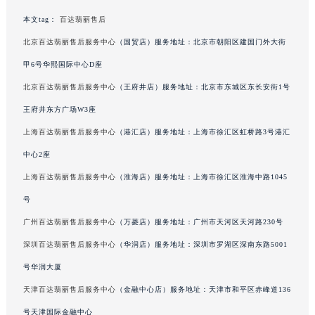
广东省茂名市电白区水东街道迎宾大道百达翡丽售后服务中心（需提前预约）
本文tag：
百达翡丽售后
广东省梅州市梅江区金燕大道百达翡丽售后服务中心（需提前预约）
北京百达翡丽售后服务中心
（国贸店）服务地址：北京市朝阳区建国门外大街
广东省清远市清城区湖西路百达翡丽售后服务中心（需提前预约）
甲6号华熙国际中心D座
广东省汕头市龙湖区长平路百达翡丽售后服务中心（需提前预约）
北京百达翡丽售后服务中心
（王府井店）服务地址：北京市东城区东长安街1号
广东省汕尾市城区香洲街道园林社区翠园街百达翡丽售后服务中心（需提前预约）
王府井东方广场W3座
广东省韶关市武江区芙蓉新区与老城中心交汇处百达翡丽售后服务中心（需提前预约）
广东省深圳市罗湖区深南东路5001号华润大厦17层1701室百达翡丽售后服务中心（需提前预约）
上海百达翡丽售后服务中心
（港汇店）服务地址：上海市徐汇区虹桥路3号港汇
广东省阳江市江城区东风一路百达翡丽售后服务中心（需提前预约）
中心2座
广东省云浮市云城区金山路百达翡丽售后服务中心（需提前预约）
上海百达翡丽售后服务中心
（淮海店）服务地址：上海市徐汇区淮海中路1045
广东省湛江市赤坎区观海北路百达翡丽售后服务中心（需提前预约）
号
广东省肇庆市端州区信安大道与砚都大道交汇处百达翡丽售后服务中心（需提前预约）
广州百达翡丽售后服务中心
（万菱店）服务地址：广州市天河区天河路230号
广西壮族自治区百色市右江区中山二路百达翡丽售后服务中心（需提前预约）
深圳百达翡丽售后服务中心
（华润店）服务地址：深圳市罗湖区深南东路5001
广西壮族自治区北海市海城区北京路百达翡丽售后服务中心（需提前预约）
号华润大厦
广西壮族自治区崇左市江州区石景林街道友谊大道与丽川路交汇处百达翡丽售后服务中心（需提前预约）
广西壮族自治区防城港市港口区金花茶大道百达翡丽售后服务中心（需提前预约）
天津百达翡丽售后服务中心
（金融中心店）服务地址：天津市和平区赤峰道136
广西壮族自治区贵港市港北区港城街道布山大道与仙衣路交叉口百达翡丽售后服务中心（需提前预约）
号天津国际金融中心