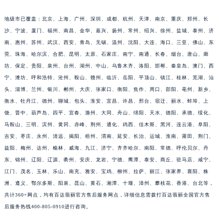
福建省宁德市蕉城区天湖东路百达翡丽售后服务中心（需提前预约）
地级市已覆盖：北京、上海、广州、深圳、成都、杭州、天津、南京、重庆、郑州、长
福建省莆田市城厢区霞林街道荔华东大道百达翡丽售后服务中心（需提前预约）
沙、宁波、厦门、福州、南昌、金华、嘉兴、扬州、常州、绍兴、徐州、盐城、泰州、济
福建省三明市三元区东乾二路百达翡丽售后服务中心（需提前预约）
南、惠州、苏州、武汉、西安、青岛、无锡、温州、沈阳、大连、海口、三亚、佛山、东
福建省漳州市龙文区步港路百达翡丽售后服务中心（需提前预约）
莞、珠海、哈尔滨、合肥、昆明、太原、石家庄、南宁、南通、长春、烟台、唐山、廊
江苏省常州市新北区龙锦路1590号现代传媒中心5号楼10层1008室百达翡丽售后服务中心（需提前预约）
坊、保定、贵阳、泉州、台州、湖州、中山、乌鲁木齐、洛阳、邯郸、秦皇岛、澳门、西
宁、潍坊、呼和浩特、沧州、鞍山、赣州、临沂、岳阳、平顶山、镇江、桂林、芜湖、汕
江苏省淮安市清江浦区淮海北路百达翡丽售后服务中心（需提前预约）
头、淄博、兰州、银川、郴州、大庆、张家口、衡阳、焦作、周口、邵阳、亳州、新乡、
江苏省连云港市海州区通灌北路百达翡丽售后服务中心（需提前预约）
衡水、牡丹江、德州、聊城、包头、淮安、宜昌、许昌、邢台、宿迁、丽水、蚌埠、上
江苏省南京市秦淮区中山南路1号南京中心22层22-C1-C3室百达翡丽售后服务中心（需提前预约）
饶、晋中、葫芦岛、四平、宜春、滁州、大同、舟山、绵阳、天水、德阳、承德、绥化、
江苏省宿迁市宿城区西湖路百达翡丽售后服务中心（需提前预约）
马鞍山、三明、滨州、黄冈、赤峰、荆州、通化、鸡西、佳木斯、黑河、连云港、阜阳、
江苏省泰州市海陵区永定东路399号置地商务中心东塔（华润万象城）17层1706室百达翡丽售后服务中心（需提前预约）
吉安、枣庄、永州、清远、揭阳、梧州、渭南、延安、长治、运城、淮南、莆田、荆门、
江苏省徐州市鼓楼区淮海东路29号苏宁广场IFC国际金融中心35层3508室百达翡丽售后服务中心（需提前预约）
益阳、梅州、达州、榆林、威海、九江、济宁、齐齐哈尔、南阳、常德、呼伦贝尔、丹
东、锦州、辽阳、辽源、衢州、安庆、龙岩、宁德、鹰潭、泰安、商丘、驻马店、咸宁、
江苏省盐城市盐都区世纪大道5号盐城金融城写字楼1号楼16层1604室百达翡丽售后服务中心（需提前预约）
江门、茂名、玉林、乐山、南充、雅安、宝鸡、柳州、拉萨、丽江、张家界、襄阳、株
江苏省扬州市邗江区国展路29号星耀天地写字楼1号楼18层1803室百达翡丽售后服务中心（需提前预约）
洲、遵义、鄂尔多斯、阳泉、昆山、黄石、湘潭、十堰、漳州、攀枝花、香港、台北等，
江苏省镇江市京口区中山东路百达翡丽售后服务中心（需提前预约）
共计360+网点，均有百达翡丽官方售后服务网点，详细信息需拨打百达翡丽全国官方售
江西省抚州市临川区赣东大道百达翡丽售后服务中心（需提前预约）
后服务热线400-805-0910进行咨询。
江西省赣州市章贡区文清路百达翡丽售后服务中心（需提前预约）