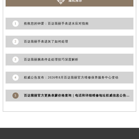
随机推荐
宁夏回族自治区中卫市沙坡头区鼓楼东街百达翡丽售后服务中心（需提前预约）
青海省果洛藏族自治州玛沁县团结路百达翡丽售后服务中心（需提前预约）
青海省海北藏族自治州海晏县将军路百达翡丽售后服务中心（需提前预约）
1
抢救您的钟爱：百达翡丽手表进水应对指南
青海省海东市乐都区滨河路百达翡丽售后服务中心（需提前预约）
青海省海南藏族自治州共和县青海湖大街百达翡丽售后服务中心（需提前预约）
2
百达翡丽手表进灰了如何处理
青海省海西蒙古族藏族自治州德令哈市柴达木路百达翡丽售后服务中心（需提前预约）
青海省黄南藏族自治州同仁市德合隆路百达翡丽售后服务中心（需提前预约）
3
百达翡丽腕表停走处理技巧深度解析
青海省西宁市城西区海湖新区西关大道百达翡丽售后服务中心（需提前预约）
青海省玉树藏族自治州结古镇胜利路百达翡丽售后服务中心（需提前预约）
4
权威公告发布：2026年8月百达翡丽官方维修保养服务中心变动
陕西省安康市汉滨区金州路百达翡丽售后服务中心（需提前预约）
陕西省宝鸡市渭滨区经二路百达翡丽售后服务中心（需提前预约）
5
百达翡丽官方更换表蒙价格查询｜电话和详细维修地址权威信息公告（2026年7月最新）
陕西省汉中市汉台区北大街百达翡丽售后服务中心（需提前预约）
陕西省商洛市商州区州城街百达翡丽售后服务中心（需提前预约）
陕西省铜川市王益区红旗街百达翡丽售后服务中心（需提前预约）
陕西省渭南市临渭区东风大街百达翡丽售后服务中心（需提前预约）
陕西省咸阳市秦都区沣西新城统一西路与白马河路交汇处百达翡丽售后服务中心（需提前预约）