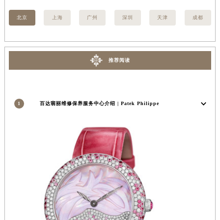
河南省新乡市红旗区人民路百达翡丽售后服务中心（需提前预约）
北京
上海
广州
深圳
天津
成都
河南省信阳市浉河区东方红大道百达翡丽售后服务中心（需提前预约）
河南省许昌市魏都区建安大道与八龙路交叉口百达翡丽售后服务中心（需提前预约）
河南省郑州市二七区民主路10号华润大厦29层2905室百达翡丽售后服务中心（需提前预约）
推荐阅读
河南省周口市川汇区七一路百达翡丽售后服务中心（需提前预约）
河南省驻马店市驿城区乐山大道与置地大道交叉口百达翡丽售后服务中心（需提前预约）
湖北省鄂州市鄂城区文星大道百达翡丽售后服务中心（需提前预约）
1
百达翡丽维修保养服务中心介绍 | Patek Philippe
湖北省黄冈市黄州区赤壁大道百达翡丽售后服务中心（需提前预约）
湖北省黄石市黄石港区武汉路百达翡丽售后服务中心（需提前预约）
湖北省荆门市东宝中天街步行街百达翡丽售后服务中心（需提前预约）
湖北省荆州市荆州区荆中路百达翡丽售后服务中心（需提前预约）
湖北省十堰市茅箭区人民北路百达翡丽售后服务中心（需提前预约）
湖北省随州市曾都区青年路百达翡丽售后服务中心（需提前预约）
湖北省咸宁市咸安区长安大道百达翡丽售后服务中心（需提前预约）
湖北省襄阳市樊城区长虹路与人民路交叉口百达翡丽售后服务中心（需提前预约）
湖北省孝感市孝南区复兴大道百达翡丽售后服务中心（需提前预约）