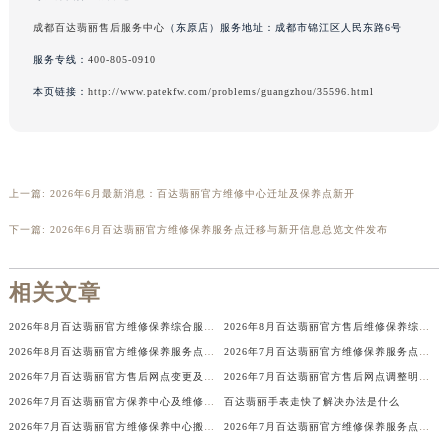
广西壮族自治区桂林市秀峰区红岭路百达翡丽售后服务中心（需提前预约）
成都百达翡丽售后服务中心
（东原店）服务地址：成都市锦江区人民东路6号
广西壮族自治区河池市金城江区金城江街道朝阳路百达翡丽售后服务中心（需提前预约）
服务专线：
400-805-0910
广西壮族自治区贺州市八步区城东街道灵峰南路百达翡丽售后服务中心（需提前预约）
本页链接：
http://www.patekfw.com/problems/guangzhou/35596.html
广西壮族自治区来宾市兴宾区桂中大道百达翡丽售后服务中心（需提前预约）
广西壮族自治区柳州市城中区中山中路百达翡丽售后服务中心（需提前预约）
广西壮族自治区钦州市钦南区金海湾东大街百达翡丽售后服务中心（需提前预约）
广西壮族自治区梧州市万秀区龙湖镇高旺路百达翡丽售后服务中心（需提前预约）
上一篇:
2026年6月最新消息：百达翡丽官方维修中心迁址及保养点新开
广西壮族自治区玉林市玉州区金玉路百达翡丽售后服务中心（需提前预约）
下一篇:
2026年6月百达翡丽官方维修保养服务点迁移与新开信息总览文件发布
海南省儋州市儋州市那大镇兰洋北路百达翡丽售后服务中心（需提前预约）
海南省东方市八所镇解放西路百达翡丽售后服务中心（需提前预约）
相关文章
海南省琼海市嘉积镇东风路百达翡丽售后服务中心（需提前预约）
2026年8月百达翡丽官方维修保养综合服务中心调整补充公告确认稿发布
2026年8月百达翡丽官方售后维修保养综合店迁址与新开补充最终汇总表
海南省三沙市西沙区西沙群岛永兴岛北京路百达翡丽售后服务中心（需提前预约）
2026年8月百达翡丽官方维修保养服务点最新调整（含迁址及新开）
2026年7月百达翡丽官方维修保养服务点地址调整与新开补充确认内容
海南省三亚市吉阳区迎宾路百达翡丽售后服务中心（需提前预约）
2026年7月百达翡丽官方售后网点变更及新增便民指南
2026年7月百达翡丽官方售后网点调整明细表（迁址+新开业）
海南省万宁市万城镇解放路百达翡丽售后服务中心（需提前预约）
2026年7月百达翡丽官方保养中心及维修服务点变动对照补充表发布
百达翡丽手表走快了解决办法是什么
海南省文昌市文城镇教育东路百达翡丽售后服务中心（需提前预约）
2026年7月百达翡丽官方维修保养中心搬迁新增客户告知
2026年7月百达翡丽官方维修保养服务点迁移与新开信息总览正式对外发布
海南省五指山市通什镇三月三大道百达翡丽售后服务中心（需提前预约）