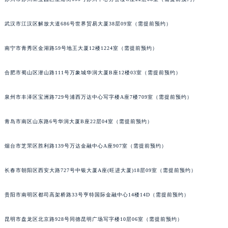
内蒙古自治区乌兰察布市集宁区恩和大街百达翡丽售后服务中心（需提前预约）
武汉市江汉区解放大道686号世界贸易大厦38层09室（需提前预约）
内蒙古自治区锡林郭勒盟市锡林浩特市光明街与额尔敦路交叉口百达翡丽售后服务中心（需提前预约）
内蒙古自治区兴安盟市乌兰浩特市兴安大街百达翡丽售后服务中心（需提前预约）
南宁市青秀区金湖路59号地王大厦12楼1224室（需提前预约）
山西省大同市平城区迎宾街百达翡丽售后服务中心（需提前预约）
山西省晋城市城区黄华街百达翡丽售后服务中心（需提前预约）
合肥市蜀山区潜山路111号万象城华润大厦B座12楼03室（需提前预约）
山西省晋中市榆次区顺城街百达翡丽售后服务中心（需提前预约）
山西省临汾市尧都区解放路百达翡丽售后服务中心（需提前预约）
泉州市丰泽区宝洲路729号浦西万达中心写字楼A座7楼709室（需提前预约）
山西省吕梁市离石区永宁中路与建设街交叉口百达翡丽售后服务中心（需提前预约）
青岛市南区山东路6号华润大厦B座22层04室（需提前预约）
山西省朔州市朔城区怡西路与鄯阳西街交汇处百达翡丽售后服务中心（需提前预约）
山西省忻州市忻府区和平东街与七一南路交叉口百达翡丽售后服务中心（需提前预约）
烟台市芝罘区胜利路139号万达金融中心A座907室（需提前预约）
山西省阳泉市郊区平阳东街与新城大道交叉口百达翡丽售后服务中心（需提前预约）
山西省运城市盐湖区河东街百达翡丽售后服务中心（需提前预约）
长春市朝阳区西安大路727号中银大厦A座(旺进大厦)18层09室（需提前预约）
山西省长治市潞州区英雄中路百达翡丽售后服务中心（需提前预约）
贵阳市南明区都司高架桥路33号亨特国际金融中心14楼14D（需提前预约）
山西省太原市迎泽区迎泽街道解放路15号亨得利名表维修授权店3楼百达翡丽售后服务中心（需提前预约）
天津市和平区赤峰道136号天津国际金融中心26层2603室百达翡丽售后服务中心（需提前预约）
昆明市盘龙区北京路928号同德昆明广场写字楼10层06室（需提前预约）
安徽省安庆市迎江区人民路百达翡丽售后服务中心（需提前预约）