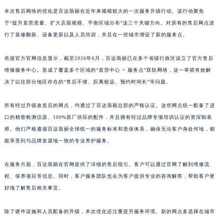
江西省吉安市吉州区井冈山大道百达翡丽售后服务中心（需提前预约）
本次售后网络的优化是百达翡丽在近年来规模较大的一次服务升级行动。该行动聚焦
于“提升直营质量、扩大店面规模、平衡区域分布”这三个关键方向。对原有的售后网点进
江西省景德镇市珠山区珠山中路百达翡丽售后服务中心（需提前预约）
行了装修翻新、设备更新以及人员培训，并且在一些城市增设了新的服务点。
江西省九江市浔阳区浔阳路百达翡丽售后服务中心（需提前预约）
江西省南昌市红谷滩新区红谷中大道998号绿地双子塔（中央广场）A1座办公楼14层1407室百达翡丽售后服务中心（需提前预约）
依据官方官网信息显示，截至2026年6月，百达翡丽已在多个省级行政区设立了官方售后
江西省萍乡市安源区萍安北大道与康庄路交叉口百达翡丽售后服务中心（需提前预约）
维修服务中心。形成了覆盖多个区域的“直营中心 + 服务点”双轨网络，这一举措有效解
江西省上饶市信州区滨江西路百达翡丽售后服务中心（需提前预约）
决了以往部分地区存在的“售后不便、距离较远、预约时间长”等问题。
江西省新余市渝水区北湖西路百达翡丽售后服务中心（需提前预约）
所有经过升级改造后的网点，均通过了百达翡丽总部的严格认证。这些网点统一配备了进
江西省宜春市袁州区中山中路百达翡丽售后服务中心（需提前预约）
口的精密检测仪器、100%原厂供应的配件，并且拥有经过品牌专项培训认证的资深制表
江西省鹰潭市月湖区胜利东路百达翡丽售后服务中心（需提前预约）
师。他们严格遵循百达翡丽全球统一的服务标准和质保体系，确保无论客户身处何地，都
山东省德州市德城区东风中路百达翡丽售后服务中心（需提前预约）
能享受到与品牌发源地一致的专业养护服务。
山东省东营市东营区济南路百达翡丽售后服务中心（需提前预约）
山东省济南市历下区经十路11111号华润中心写字楼（万象城）15层1508室百达翡丽售后服务中心（需提前预约）
在服务方面，百达翡丽在官网提供了详细的售后指引。客户可以通过官网了解到维修流
山东省济宁市任城区太白楼路百达翡丽售后服务中心（需提前预约）
程、保养项目等信息。同时，客户服务团队也会为客户提供专业的咨询解答，帮助客户更
好地了解售后相关事宜。
山东省莱芜市文化南路8号银座商城名表维修一楼名表维修百达翡丽售后服务中心（需提前预约）
山东省临沂市兰山区解放路百达翡丽售后服务中心（需提前预约）
除了硬件设施和人员配备的升级，本次优化还注重提升服务环境。新的网点多选择在城市
山东省日照市东港区烟台路百达翡丽售后服务中心（需提前预约）