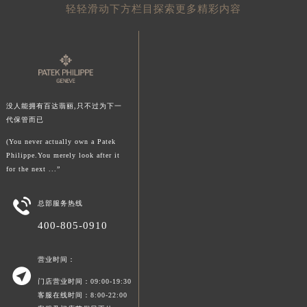
轻轻滑动下方栏目探索更多精彩内容
陕西省延安市宝塔区中心街百达翡丽售后服务中心（需提前预约）
陕西省榆林市榆阳区长兴路百达翡丽售后服务中心（需提前预约）
新疆维吾尔自治区阿克苏市东大街百达翡丽售后服务中心（需提前预约）
新疆维吾尔自治区阿拉尔市胜利大道百达翡丽售后服务中心（需提前预约）
新疆维吾尔自治区阿拉山口市友好路百达翡丽售后服务中心（需提前预约）
没人能拥有百达翡丽,只不过为下一
新疆维吾尔自治区阿勒泰市解放路百达翡丽售后服务中心（需提前预约）
代保管而已
新疆维吾尔自治区阿图什市光明路百达翡丽售后服务中心（需提前预约）
(You never actually own a Patek
新疆维吾尔自治区白杨市军垦路百达翡丽售后服务中心（需提前预约）
Philippe.You merely look after it
新疆维吾尔自治区北屯市团结路百达翡丽售后服务中心（需提前预约）
for the next ...”
新疆维吾尔自治区博乐市博乐市北京路百达翡丽售后服务中心（需提前预约）

总部服务热线
新疆维吾尔自治区昌吉市延安北路百达翡丽售后服务中心（需提前预约）
新疆维吾尔自治区阜康市博峰路百达翡丽售后服务中心（需提前预约）
400-805-0910
新疆维吾尔自治区哈密市伊州区建国北路百达翡丽售后服务中心（需提前预约）
营业时间：
新疆维吾尔自治区和田市和田市北京西路百达翡丽售后服务中心（需提前预约）

新疆维吾尔自治区胡杨河市胡杨河市胡杨路百达翡丽售后服务中心（需提前预约）
门店营业时间：09:00-19:30
客服在线时间：8:00-22:00
新疆维吾尔自治区霍尔果斯市亚欧北路百达翡丽售后服务中心（需提前预约）