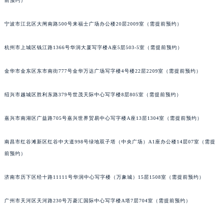
前预约）
南通市崇川区工农路57号圆融广场写字楼16层1603室（需提前预约）
苏州市苏州工业园区星港街199号苏州中心办公楼C座22层08室（需提前预约）
宁波市江北区大闸南路500号来福士广场办公楼20层2009室（需提前预约）
武汉市江汉区解放大道686号世界贸易大厦38层09室（需提前预约）
杭州市上城区钱江路1366号华润大厦写字楼A座5层503-5室（需提前预约）
南宁市青秀区金湖路59号地王大厦12楼1224室（需提前预约）
合肥市蜀山区潜山路111号万象城华润大厦B座12楼03室（需提前预约）
金华市金东区东市南街777号金华万达广场写字楼4号楼22层2209室（需提前预约）
泉州市丰泽区宝洲路729号浦西万达中心写字楼A座7楼709室（需提前预约）
青岛市南区山东路6号华润大厦B座22层04室（需提前预约）
绍兴市越城区胜利东路379号世茂天际中心写字楼8层805室（需提前预约）
烟台市芝罘区胜利路139号万达金融中心A座907室（需提前预约）
嘉兴市南湖区广益路705号嘉兴世界贸易中心写字楼A座13层1304室（需提前预约）
长春市朝阳区西安大路727号中银大厦A座(旺进大厦)18层09室（需提前预约）
贵阳市南明区都司高架桥路33号亨特国际金融中心14楼14D（需提前预约）
南昌市红谷滩新区红谷中大道998号绿地双子塔（中央广场）A1座办公楼14层07室（需提
昆明市盘龙区北京路928号同德昆明广场写字楼10层06室（需提前预约）
前预约）
石家庄市长安区中山东路39号勒泰中心写字楼B座13层07室（需提前预约）
西安市碑林区南关正街88号华侨城长安国际中心E座6楼10室（需提前预约）
济南市历下区经十路11111号华润中心写字楼（万象城）15层1508室（需提前预约）
海口市龙华区金贸东路5号海口华润大厦B座17层1707室（需提前预约）
广州市天河区天河路230号万菱汇国际中心写字楼A塔7层704室（需提前预约）
唐山市路南区新华东道100号万达广场写字楼A座10层1002室（需提前预约）
台州市椒江区东海大道1800号腾达中心东1幢20楼2002室（需提前预约）