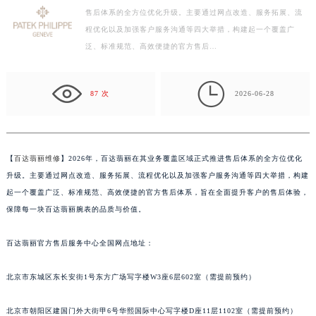
售后体系的全方位优化升级。主要通过网点改造、服务拓展、流
常州市新北区龙锦路1590号现代传媒中心写字楼5号楼10层1008室（需提前预约）
程优化以及加强客户服务沟通等四大举措，构建起一个覆盖广
徐州市鼓楼区淮海东路29号苏宁广场IFC国际金融中心写字楼35层3508室（需提前预约）
泛、标准规范、高效便捷的官方售后…
扬州市邗江区国展路29号星耀天地写字楼1号楼18层1803室（需提前预约）
盐城市盐都区世纪大道5号盐城金融城写字楼1号楼16层1604室（需提前预约）

泰州市海陵区永定东路399号置地商务中心东塔写字楼（华润万象城）17层1706室（需提前预约）
87 次
2026-06-28
宁波市江北区大闸南路500号来福士广场办公楼20层2009室（需提前预约）
杭州市上城区钱江路1366号华润大厦写字楼A座5层503-5室（需提前预约）
金华市金东区东市南街777号金华万达广场写字楼4号楼22层2209室（需提前预约）
【
百达翡丽维修
】2026年，百达翡丽在其业务覆盖区域正式推进售后体系的全方位优化
绍兴市越城区胜利东路379号世茂天际中心写字楼8层805室（需提前预约）
升级。主要通过网点改造、服务拓展、流程优化以及加强客户服务沟通等四大举措，构建
嘉兴市南湖区广益路705号嘉兴世界贸易中心写字楼A座13层1304室（需提前预约）
起一个覆盖广泛、标准规范、高效便捷的官方售后体系，旨在全面提升客户的售后体验，
保障每一块百达翡丽腕表的品质与价值。
南昌市红谷滩新区红谷中大道998号绿地双子塔（中央广场）A1座办公楼14层07室（需提前预约）
济南市历下区经十路11111号华润中心写字楼（万象城）15层1508室（需提前预约）
百达翡丽官方售后服务中心全国网点地址：
广州市天河区天河路230号万菱汇国际中心写字楼A塔7层704室（需提前预约）
广州市越秀区环市东路371-375号世界贸易中心大厦南塔写字楼15层07室（需提前预约）
北京市东城区东长安街1号东方广场写字楼W3座6层602室（需提前预约）
深圳市罗湖区深南东路5001号华润大厦写字楼17层1701室（需提前预约）
惠州市惠城区江北文昌一路7号华贸大厦写字楼1座30层05室（需提前预约）
北京市朝阳区建国门外大街甲6号华熙国际中心写字楼D座11层1102室（需提前预约）