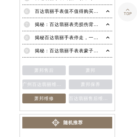

6
百达翡丽手表值不值得购买（名表投资与收藏指南）
7
揭秘：百达翡丽表壳损伤背后的故事
8
揭秘百达翡丽手表停走，一文教你轻松恢复活力！
9
揭秘：百达翡丽手表表蒙子破损修复指南，让爱表重焕光彩！
萧邦售后
萧邦
广州百达翡丽维修保养售后中心
萧邦保养
萧邦维修
百达翡丽售后维修保养费用价目表
随机推荐