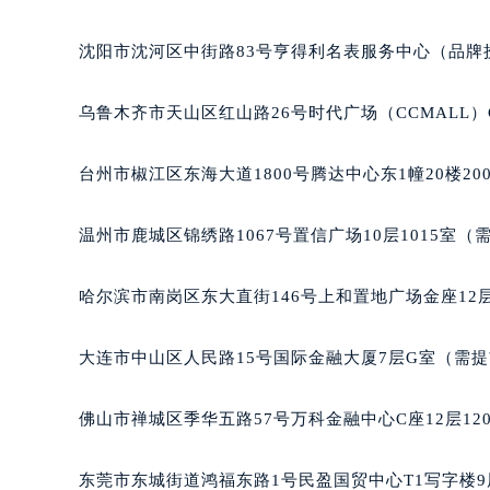
辽宁省沈阳市沈河区中街路137号亨
辽宁省沈阳市沈河区中街路83号亨
沈阳市沈河区中街路83号亨得利名表服务中心（品牌
北京市朝阳区建国门外大街甲6号华熙
北京市东城区东长安街1号王府井东方
乌鲁木齐市天山区红山路26号时代广场（CCMALL）C
河北省保定市竞秀区朝阳北大街北国
内蒙古自治区阿拉善盟市左旗土尔扈
台州市椒江区东海大道1800号腾达中心东1幢20楼20
内蒙古自治区巴彦淖尔市临河区新华
内蒙古自治区包头市青山区幸福路甲
温州市鹿城区锦绣路1067号置信广场10层1015室（
内蒙古自治区赤峰市红山区哈达街百
内蒙古自治区鄂尔多斯市东胜区伊金
哈尔滨市南岗区东大直街146号上和置地广场金座12层
内蒙古自治区呼伦贝尔市海拉尔区中
内蒙古自治区通辽市科尔沁区明仁大
大连市中山区人民路15号国际金融大厦7层G室（需
内蒙古自治区乌海市海勃湾区人民南
内蒙古自治区乌兰察布市集宁区恩和
佛山市禅城区季华五路57号万科金融中心C座12层12
内蒙古自治区锡林郭勒盟市锡林浩特
内蒙古自治区兴安盟市乌兰浩特市兴
东莞市东城街道鸿福东路1号民盈国贸中心T1写字楼9