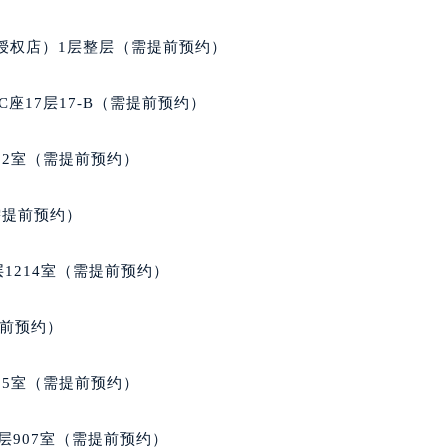
得利名表维修授权店1楼百达翡丽售后服务中心（需提前预约）
得利名表维修授权店1楼百达翡丽售后服务中心（需提前预约）
授权店）1层整层（需提前预约）
国际中心D座11层1102室百达翡丽售后服务中心（北京总部）
广场W3座6层602室百达翡丽售后服务中心（需提前预约）
座17层17-B（需提前预约）
先天下百达翡丽售后服务中心（需提前预约）
特大街百达翡丽售后服务中心（需提前预约）
02室（需提前预约）
街百达翡丽售后服务中心（需提前预约）
3号王府井百货名表维修百达翡丽售后服务中心（需提前预约）
需提前预约）
达翡丽售后服务中心（需提前预约）
霍洛街百达翡丽售后服务中心（需提前预约）
1214室（需提前预约）
央街百达翡丽售后服务中心（需提前预约）
街百达翡丽售后服务中心（需提前预约）
提前预约）
路百达翡丽售后服务中心（需提前预约）
大街百达翡丽售后服务中心（需提前预约）
05室（需提前预约）
市光明街与额尔敦路交叉口百达翡丽售后服务中心（需提前预约
安大街百达翡丽售后服务中心（需提前预约）
层907室（需提前预约）