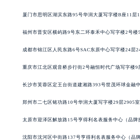
吉林省四平市铁东区紫气大路与南九
吉林省松原市宁江区五环大街百达翡
厦门市思明区湖滨东路95号华润大厦写字楼B座11层1
吉林省通化市东昌区环通乡江南大街
吉林省延边市延吉市解放路百达翡丽
福州市晋安区横屿路9号东二环泰禾中心写字楼2号楼5
辽宁省鞍山市铁东区站前街百达翡丽
辽宁省本溪市平山区胜利路百达翡丽
成都市锦江区人民东路6号SAC东原中心写字楼24层2
辽宁省朝阳市双塔区新华路百达翡丽
辽宁省丹东市振兴区七经街百达翡丽
重庆市江北区观音桥步行街2号融恒时代广场写字楼9层
辽宁省抚顺市新抚区东一路百达翡丽
辽宁省阜新市海州区解放大街百达翡
长沙市芙蓉区定王台街道建湘路393号世茂环球金融中
辽宁省葫芦岛市连山区中央路百达翡
辽宁省锦州市古塔区中央大街百达翡
郑州市二七区铭功路10号华润大厦写字楼29层2905
辽宁省辽阳市白塔区新运大街百达翡
辽宁省盘锦市兴隆台区石油大街百达
太原市迎泽区解放路15号亨得利名表服务中心（品牌
辽宁省铁岭市银州区南马路百达翡丽
辽宁省营口市站前区市府路与渤海大
沈阳市沈河区中街路137号亨得利名表服务中心（品