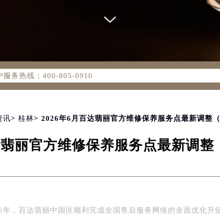
务网络优化升级公告
务热线：400-805-0910
805-0910，服务覆盖中国大陆、香港、澳门、台湾全部区域（非大
新网点地址：
国际中心写字楼D座11层1102室（北京总部）（需提前预约）
字楼W3座6层602室（需提前预约）
资讯
>
桂林
> 2026年6月百达翡丽官方维修保养服务点最新调整
融中心写字楼26层2603室（需提前预约）
百达翡丽官方维修保养服务点最新调
2座37层3705室（需提前预约）
际广场写字楼8层806室（需提前预约）
南京中心写字楼22层C1-1室（需提前预约）
中心写字楼5号楼10层1008室（需提前预约）
FC国际金融中心写字楼35层3508室（需提前预约）
26年，百达翡丽中国区顺利完成全国售后服务网络的全面优化升
楼1号楼18层1803室（需提前预约）