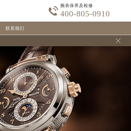
腕表保养及检修

400-805-0910
联系我们
