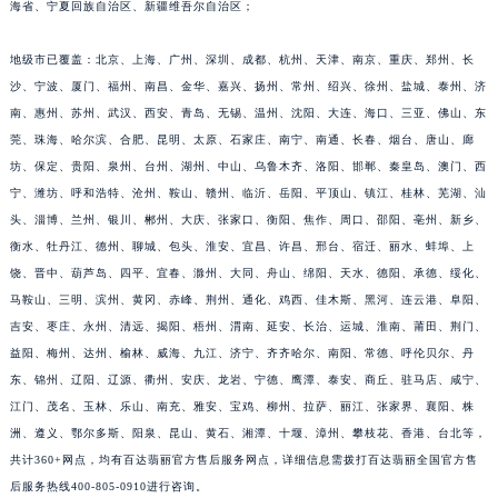
海省、宁夏回族自治区、新疆维吾尔自治区；
福建省漳州市龙文区步港路百达翡丽售后服务中心（需提前预约）
江苏省常州市新北区龙锦路1590号现代传媒中心5号楼10层1008室百达翡丽售后服务中心（需提前预约）
地级市已覆盖：北京、上海、广州、深圳、成都、杭州、天津、南京、重庆、郑州、长
江苏省淮安市清江浦区淮海北路百达翡丽售后服务中心（需提前预约）
沙、宁波、厦门、福州、南昌、金华、嘉兴、扬州、常州、绍兴、徐州、盐城、泰州、济
南、惠州、苏州、武汉、西安、青岛、无锡、温州、沈阳、大连、海口、三亚、佛山、东
江苏省连云港市海州区通灌北路百达翡丽售后服务中心（需提前预约）
莞、珠海、哈尔滨、合肥、昆明、太原、石家庄、南宁、南通、长春、烟台、唐山、廊
江苏省南京市秦淮区中山南路1号南京中心22层22-C1-C3室百达翡丽售后服务中心（需提前预约）
坊、保定、贵阳、泉州、台州、湖州、中山、乌鲁木齐、洛阳、邯郸、秦皇岛、澳门、西
江苏省宿迁市宿城区西湖路百达翡丽售后服务中心（需提前预约）
宁、潍坊、呼和浩特、沧州、鞍山、赣州、临沂、岳阳、平顶山、镇江、桂林、芜湖、汕
江苏省泰州市海陵区永定东路399号置地商务中心东塔（华润万象城）17层1706室百达翡丽售后服务中心（需提前预约）
头、淄博、兰州、银川、郴州、大庆、张家口、衡阳、焦作、周口、邵阳、亳州、新乡、
江苏省徐州市鼓楼区淮海东路29号苏宁广场IFC国际金融中心35层3508室百达翡丽售后服务中心（需提前预约）
衡水、牡丹江、德州、聊城、包头、淮安、宜昌、许昌、邢台、宿迁、丽水、蚌埠、上
江苏省盐城市盐都区世纪大道5号盐城金融城写字楼1号楼16层1604室百达翡丽售后服务中心（需提前预约）
饶、晋中、葫芦岛、四平、宜春、滁州、大同、舟山、绵阳、天水、德阳、承德、绥化、
马鞍山、三明、滨州、黄冈、赤峰、荆州、通化、鸡西、佳木斯、黑河、连云港、阜阳、
江苏省扬州市邗江区国展路29号星耀天地写字楼1号楼18层1803室百达翡丽售后服务中心（需提前预约）
吉安、枣庄、永州、清远、揭阳、梧州、渭南、延安、长治、运城、淮南、莆田、荆门、
江苏省镇江市京口区中山东路百达翡丽售后服务中心（需提前预约）
益阳、梅州、达州、榆林、威海、九江、济宁、齐齐哈尔、南阳、常德、呼伦贝尔、丹
江西省抚州市临川区赣东大道百达翡丽售后服务中心（需提前预约）
东、锦州、辽阳、辽源、衢州、安庆、龙岩、宁德、鹰潭、泰安、商丘、驻马店、咸宁、
江西省赣州市章贡区文清路百达翡丽售后服务中心（需提前预约）
江门、茂名、玉林、乐山、南充、雅安、宝鸡、柳州、拉萨、丽江、张家界、襄阳、株
江西省吉安市吉州区井冈山大道百达翡丽售后服务中心（需提前预约）
洲、遵义、鄂尔多斯、阳泉、昆山、黄石、湘潭、十堰、漳州、攀枝花、香港、台北等，
江西省景德镇市珠山区珠山中路百达翡丽售后服务中心（需提前预约）
共计360+网点，均有百达翡丽官方售后服务网点，详细信息需拨打百达翡丽全国官方售
后服务热线400-805-0910进行咨询。
江西省九江市浔阳区浔阳路百达翡丽售后服务中心（需提前预约）