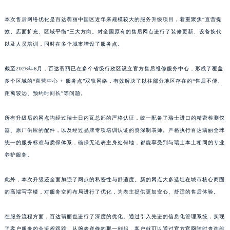
江西省南昌市红谷滩新区红谷中大道998号绿地双子塔（中央广场）A1座办公楼14层1407室百达翡丽售后服务中心（需提前预约）
本次售后网络优化是百达翡丽中国区近年来规模较大的服务升级项目，着重聚焦“直营提
江西省萍乡市安源区萍安北大道与康庄路交叉口百达翡丽售后服务中心（需提前预约）
效、店面扩充、区域平衡”三大方向。对全国原有的售后网点进行了装修更新、设备换代
江西省上饶市信州区滨江西路百达翡丽售后服务中心（需提前预约）
以及人员培训，同时在多个城市增设了服务点。
江西省新余市渝水区北湖西路百达翡丽售后服务中心（需提前预约）
江西省宜春市袁州区中山中路百达翡丽售后服务中心（需提前预约）
截至2026年6月，百达翡丽已在多个省级行政区设立官方售后维修服务中心，形成了覆盖
多个区域的“直营中心 + 服务点”双轨网络，有效解决了以往部分地区存在的“售后不便、
江西省鹰潭市月湖区胜利东路百达翡丽售后服务中心（需提前预约）
距离较远、预约时间长”等问题。
山东省德州市德城区东风中路百达翡丽售后服务中心（需提前预约）
山东省东营市东营区济南路百达翡丽售后服务中心（需提前预约）
所有升级后的网点均经过瑞士日内瓦总部的严格认证，统一配备了瑞士进口的精密检测仪
山东省济南市历下区经十路11111号华润中心写字楼（万象城）15层1508室百达翡丽售后服务中心（需提前预约）
器、原厂供应的配件，以及经过品牌专项培训认证的资深制表师。严格执行百达翡丽全球
山东省济宁市任城区太白楼路百达翡丽售后服务中心（需提前预约）
统一的服务标准与质保体系，确保无论表主身处何地，都能享受到与瑞士本土相同的专业
山东省莱芜市文化南路8号银座商城名表维修一楼名表维修百达翡丽售后服务中心（需提前预约）
养护服务。
预约入口
关闭
山东省临沂市兰山区解放路百达翡丽售后服务中心（需提前预约）
此外，本次升级还全面加强了网点的私密性与舒适度。新的网点大多选址在城市核心商圈
山东省日照市东港区烟台路百达翡丽售后服务中心（需提前预约）
的高端写字楼，对服务空间布局进行了优化，为表主提供更加安心、舒适的售后体验。
山东省泰安市泰山区财源街道泰山大街百达翡丽售后服务中心（需提前预约）
立即预约
山东省威海市环翠区新威海路89号振华商厦一楼名表维修百达翡丽售后服务中心（需提前预约）
在服务流程方面，百达翡丽也进行了深度的优化。通过引入先进的信息化管理系统，实现
山东省潍坊市奎文区东风东街百达翡丽售后服务中心（需提前预约）
提前预约免排队，到店即享服务
了客户服务的全流程跟踪。从腕表送修的那一刻起，客户就可以通过官方官网随时查询维