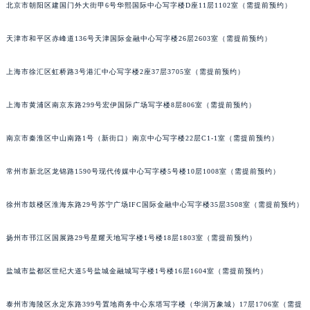
北京市朝阳区建国门外大街甲6号华熙国际中心写字楼D座11层1102室（需提前预约）
重庆市江北区观音桥步行街2号融恒时代广场写字楼9层902室（需提前预约）
长沙市芙蓉区定王台街道建湘路393号世茂环球金融中心写字楼（芙蓉广场）10层13室（需提前预约）
天津市和平区赤峰道136号天津国际金融中心写字楼26层2603室（需提前预约）
郑州市二七区铭功路10号华润大厦写字楼29层2905室（需提前预约）
太原市迎泽区解放路15号亨得利名表服务中心（品牌授权店）3层整层（需提前预约）
上海市徐汇区虹桥路3号港汇中心写字楼2座37层3705室（需提前预约）
沈阳市沈河区中街路137号亨得利名表服务中心（品牌授权店）1层整层（需提前预约）
上海市黄浦区南京东路299号宏伊国际广场写字楼8层806室（需提前预约）
沈阳市沈河区中街路83号亨得利名表服务中心（品牌授权店）1层整层（需提前预约）
乌鲁木齐市天山区红山路26号时代广场（CCMALL）C座17层17-B（需提前预约）
南京市秦淮区中山南路1号（新街口）南京中心写字楼22层C1-1室（需提前预约）
温州市鹿城区锦绣路1067号置信广场10层1015室（需提前预约）
哈尔滨市道里区友谊西路600号富力中心T2座写字楼29层03室（需提前预约）
常州市新北区龙锦路1590号现代传媒中心写字楼5号楼10层1008室（需提前预约）
大连市中山区人民路15号国际金融大厦7层G室（需提前预约）
徐州市鼓楼区淮海东路29号苏宁广场IFC国际金融中心写字楼35层3508室（需提前预约）
佛山市禅城区季华五路57号万科金融中心C座12层1205室（需提前预约）
东莞市东城街道鸿福东路1号民盈国贸中心T1写字楼9层907室（需提前预约）
扬州市邗江区国展路29号星耀天地写字楼1号楼18层1803室（需提前预约）
无锡市梁溪区人民中路139号恒隆广场写字楼1座11层1104室（需提前预约）
南通市崇川区工农路57号圆融广场写字楼16层1603室（需提前预约）
盐城市盐都区世纪大道5号盐城金融城写字楼1号楼16层1604室（需提前预约）
苏州市苏州工业园区星港街199号苏州中心办公楼C座22层08室（需提前预约）
武汉市江汉区解放大道686号世界贸易大厦38层09室（需提前预约）
泰州市海陵区永定东路399号置地商务中心东塔写字楼（华润万象城）17层1706室（需提