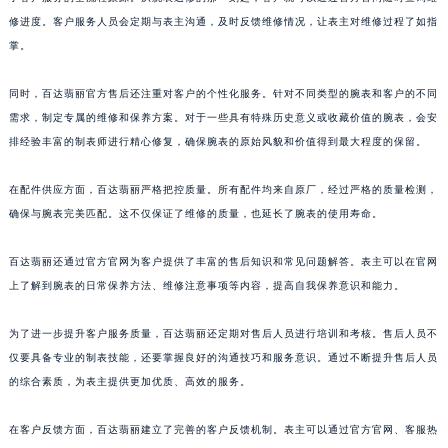
预约时间有变无需取消，可随时重新预约
山东省枣庄市滕州市北辛路与善国路交叉口百达翡丽售后服务中心（需提前预约）
修进度。客户服务人员会定期与表主沟通，及时反馈维修情况，让表主对维修过程了如指
掌。
山东省淄博市张店区金晶大道百达翡丽售后服务中心（需提前预约）
上海市黄浦区南京东路299号宏伊国际广场写字楼8层806室百达翡丽售后服务中心（需提前预约）
同时，百达翡丽官方售后还注重对客户的个性化服务。针对不同类型的腕表和客户的不同
上海市徐汇区虹桥路3号港汇中心2座37层3705室百达翡丽售后服务中心（需提前预约）
需求，制定专属的维修和保养方案。对于一些具有特殊历史意义或收藏价值的腕表，会安
浙江省杭州市上城区钱江路1366号华润大厦A座5层503-5室百达翡丽售后服务中心（需提前预约）
排经验丰富的制表师进行精心修复，确保腕表的原始风貌和价值得到最大程度的保留。
浙江省湖州市吴兴区劳动路百达翡丽售后服务中心（需提前预约）
浙江省嘉兴市南湖区广益路705号嘉兴世界贸易中心A座13层1304室百达翡丽售后服务中心（需提前预约）
在配件供应方面，百达翡丽严格把控质量。所有配件均来自原厂，经过严格的质量检测，
确保与腕表完美匹配。这不仅保证了维修的质量，也延长了腕表的使用寿命。
浙江省金华市金东区东市南街777号金华万达广场4号楼22楼2209室百达翡丽售后服务中心（需提前预约）
浙江省丽水市莲都区解放街百达翡丽售后服务中心（需提前预约）
百达翡丽还通过官方官网为客户提供了丰富的售后知识和常见问题解答。表主可以在官网
浙江省宁波市江北区大闸南路500号来福士广场办公楼20层2009室百达翡丽售后服务中心（需提前预约）
上了解到腕表的日常保养方法、维修注意事项等内容，提高自我保养意识和能力。
浙江省衢州市柯城区上街百达翡丽售后服务中心（需提前预约）
浙江省绍兴市越城区胜利东路379号世茂天际中心写字楼8层805室百达翡丽售后服务中心（需提前预约）
为了进一步提升客户服务质量，百达翡丽还定期对售后人员进行培训和考核。售后人员不
浙江省舟山市定海区解放东路百达翡丽售后服务中心（需提前预约）
仅要具备专业的制表技能，还要掌握良好的沟通技巧和服务意识。通过不断提升售后人员
的综合素质，为表主提供更加优质、高效的服务。
澳门特别行政区大堂区议事亭前地（新马路）百达翡丽售后服务中心（需提前预约）
澳门特别行政区风顺堂区南湾大马路百达翡丽售后服务中心（需提前预约）
在客户反馈方面，百达翡丽建立了完善的客户反馈机制。表主可以通过官方官网、客服热
澳门特别行政区花地玛堂区关闸广场百达翡丽售后服务中心（需提前预约）