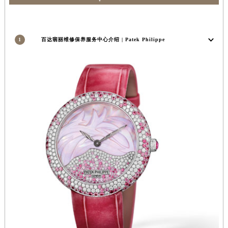
湖南省衡阳市雁峰区解放路百达翡丽售后服务中心（需提前预约）
湖南省怀化市鹤城区迎丰中路百达翡丽售后服务中心（需提前预约）
湖南省娄底市娄星区长青街百达翡丽售后服务中心（需提前预约）
1
百达翡丽维修保养服务中心介绍 | Patek Philippe
湖南省邵阳市双清区东风路百达翡丽售后服务中心（需提前预约）
湖南省湘潭市雨湖区莲城大道百达翡丽售后服务中心（需提前预约）
湖南省益阳市赫山区桃花仑路百达翡丽售后服务中心（需提前预约）
湖南省永州市冷水滩区永州大道与中兴路交叉口百达翡丽售后服务中心（需提前预约）
湖南省岳阳市岳阳楼区东茅岭路百达翡丽售后服务中心（需提前预约）
湖南省张家界市永定区解放路百达翡丽售后服务中心（需提前预约）
湖南省长沙市芙蓉区建湘路393号世茂环球金融中心写字楼10层1013室百达翡丽售后服务中心（需提前预约）
湖南省株洲市芦淞区建设南路百达翡丽售后服务中心（需提前预约）
甘肃省白银市白银区北京路百达翡丽售后服务中心（需提前预约）
甘肃省定西市安定区解放路百达翡丽售后服务中心（需提前预约）
甘肃省敦煌市沙州镇阳关中路百达翡丽售后服务中心（需提前预约）
甘肃省合作市人民街百达翡丽售后服务中心（需提前预约）
甘肃省嘉峪关市雄关区新华中路百达翡丽售后服务中心（需提前预约）