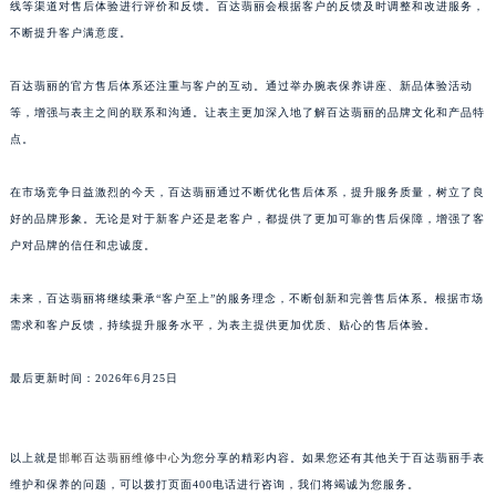
线等渠道对售后体验进行评价和反馈。百达翡丽会根据客户的反馈及时调整和改进服务，
澳门特别行政区花王堂区大三巴商圈百达翡丽售后服务中心（需提前预约）
不断提升客户满意度。
澳门特别行政区嘉模堂区官也街百达翡丽售后服务中心（需提前预约）
澳门省路氹城市金光大道百达翡丽售后服务中心（需提前预约）
百达翡丽的官方售后体系还注重与客户的互动。通过举办腕表保养讲座、新品体验活动
等，增强与表主之间的联系和沟通。让表主更加深入地了解百达翡丽的品牌文化和产品特
澳门特别行政区望德堂区塔石广场百达翡丽售后服务中心（需提前预约）
点。
福建省福州市鼓楼区五四路128-1号恒力城写字楼15层03室百达翡丽售后服务中心（需提前预约）
福建省厦门市思明区湖滨东路95号万象城华润大厦B座11层1104室百达翡丽售后服务中心（需提前预约）
在市场竞争日益激烈的今天，百达翡丽通过不断优化售后体系，提升服务质量，树立了良
广东省潮州市潮安区新风路与潮汕路交汇处百达翡丽售后服务中心（需提前预约）
好的品牌形象。无论是对于新客户还是老客户，都提供了更加可靠的售后保障，增强了客
广东省广州市天河区天河路230号万菱汇国际中心A塔7层704室百达翡丽售后服务中心（需提前预约）
户对品牌的信任和忠诚度。
广东省广州市越秀区环市东路371-375号世界贸易中心大厦南塔15层1507室百达翡丽售后服务中心（需提前预约）
未来，百达翡丽将继续秉承“客户至上”的服务理念，不断创新和完善售后体系。根据市场
广东省河源市源城区越王大道百达翡丽售后服务中心（需提前预约）
需求和客户反馈，持续提升服务水平，为表主提供更加优质、贴心的售后体验。
广东省惠州市惠城区江北文昌一路7号华贸大厦1座30层3005室百达翡丽售后服务中心（需提前预约）
广东省江门市蓬江区广场西路百达翡丽售后服务中心（需提前预约）
最后更新时间：2026年6月25日
广东省揭阳市榕城进贤门步行街百达翡丽售后服务中心（需提前预约）
广东省茂名市电白区水东街道迎宾大道百达翡丽售后服务中心（需提前预约）
广东省梅州市梅江区金燕大道百达翡丽售后服务中心（需提前预约）
以上就是
邯郸百达翡丽维修中心
为您分享的精彩内容。如果您还有其他关于百达翡丽手表
维护和保养的问题，可以拨打页面400电话进行咨询，我们将竭诚为您服务。
广东省清远市清城区湖西路百达翡丽售后服务中心（需提前预约）