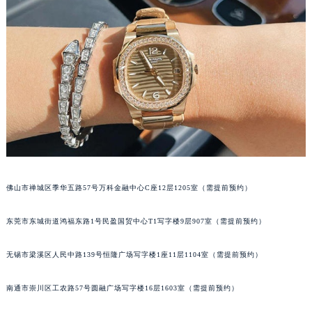
辽宁省沈阳市沈河区中街路137号亨得利名表维修授权店1楼百达翡丽售后服务中心（需提前预约）
辽宁省沈阳市沈河区中街路83号亨得利名表维修授权店1楼百达翡丽售后服务中心（需提前预约）
北京市朝阳区建国门外大街甲6号华熙国际中心D座11层1102室百达翡丽售后服务中心（北京总部）（需提前预约）
北京市东城区东长安街1号王府井东方广场W3座6层602室百达翡丽售后服务中心（需提前预约）
河北省保定市竞秀区朝阳北大街北国先天下百达翡丽售后服务中心（需提前预约）
内蒙古自治区阿拉善盟市左旗土尔扈特大街百达翡丽售后服务中心（需提前预约）
内蒙古自治区巴彦淖尔市临河区新华街百达翡丽售后服务中心（需提前预约）
内蒙古自治区包头市青山区幸福路甲3号王府井百货名表维修百达翡丽售后服务中心（需提前预约）
内蒙古自治区赤峰市红山区哈达街百达翡丽售后服务中心（需提前预约）
佛山市禅城区季华五路57号万科金融中心C座12层1205室（需提前预约）
内蒙古自治区鄂尔多斯市东胜区伊金霍洛街百达翡丽售后服务中心（需提前预约）
内蒙古自治区呼伦贝尔市海拉尔区中央街百达翡丽售后服务中心（需提前预约）
东莞市东城街道鸿福东路1号民盈国贸中心T1写字楼9层907室（需提前预约）
内蒙古自治区通辽市科尔沁区明仁大街百达翡丽售后服务中心（需提前预约）
内蒙古自治区乌海市海勃湾区人民南路百达翡丽售后服务中心（需提前预约）
无锡市梁溪区人民中路139号恒隆广场写字楼1座11层1104室（需提前预约）
内蒙古自治区乌兰察布市集宁区恩和大街百达翡丽售后服务中心（需提前预约）
内蒙古自治区锡林郭勒盟市锡林浩特市光明街与额尔敦路交叉口百达翡丽售后服务中心（需提前预约）
南通市崇川区工农路57号圆融广场写字楼16层1603室（需提前预约）
内蒙古自治区兴安盟市乌兰浩特市兴安大街百达翡丽售后服务中心（需提前预约）