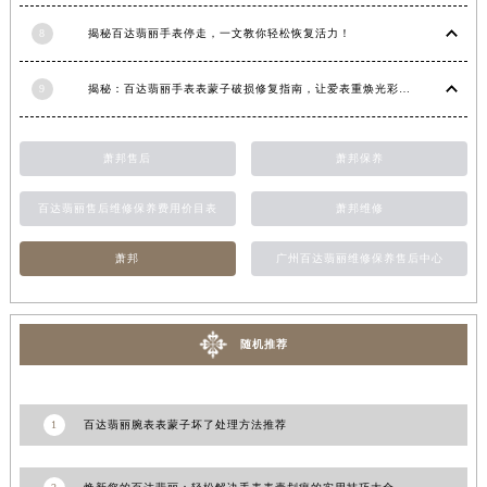
青海省海东市乐都区滨河路百达翡丽售后服务中心（需提前预约）
8
揭秘百达翡丽手表停走，一文教你轻松恢复活力！
青海省海南藏族自治州共和县青海湖大街百达翡丽售后服务中心（需提前预约）
青海省海西蒙古族藏族自治州德令哈市柴达木路百达翡丽售后服务中心（需提前预约）
9
揭秘：百达翡丽手表表蒙子破损修复指南，让爱表重焕光彩！
青海省黄南藏族自治州同仁市德合隆路百达翡丽售后服务中心（需提前预约）
青海省西宁市城西区海湖新区西关大道百达翡丽售后服务中心（需提前预约）
萧邦售后
萧邦保养
青海省玉树藏族自治州结古镇胜利路百达翡丽售后服务中心（需提前预约）
陕西省安康市汉滨区金州路百达翡丽售后服务中心（需提前预约）
百达翡丽售后维修保养费用价目表
萧邦维修
陕西省宝鸡市渭滨区经二路百达翡丽售后服务中心（需提前预约）
萧邦
广州百达翡丽维修保养售后中心
陕西省汉中市汉台区北大街百达翡丽售后服务中心（需提前预约）
陕西省商洛市商州区州城街百达翡丽售后服务中心（需提前预约）
陕西省铜川市王益区红旗街百达翡丽售后服务中心（需提前预约）
随机推荐
陕西省渭南市临渭区东风大街百达翡丽售后服务中心（需提前预约）
陕西省咸阳市秦都区沣西新城统一西路与白马河路交汇处百达翡丽售后服务中心（需提前预约）
陕西省延安市宝塔区中心街百达翡丽售后服务中心（需提前预约）
1
百达翡丽腕表表蒙子坏了处理方法推荐
陕西省榆林市榆阳区长兴路百达翡丽售后服务中心（需提前预约）
新疆维吾尔自治区阿克苏市东大街百达翡丽售后服务中心（需提前预约）