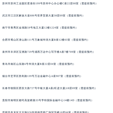
苏州市苏州工业园区星港街199号苏州中心办公楼C座22层08室（需提前预约）
山西省大同市平城区迎宾街百达翡丽售后服务中心（需提前预约）
山西省晋城市城区黄华街百达翡丽售后服务中心（需提前预约）
武汉市江汉区解放大道686号世界贸易大厦38层09室（需提前预约）
山西省晋中市榆次区顺城街百达翡丽售后服务中心（需提前预约）
山西省临汾市尧都区解放路百达翡丽售后服务中心（需提前预约）
南宁市青秀区金湖路59号地王大厦12楼1224室（需提前预约）
山西省吕梁市离石区永宁中路与建设街交叉口百达翡丽售后服务中心（需提前预约）
合肥市蜀山区潜山路111号万象城华润大厦B座12楼03室（需提前预约）
山西省朔州市朔城区怡西路与鄯阳西街交汇处百达翡丽售后服务中心（需提前预约）
山西省忻州市忻府区和平东街与七一南路交叉口百达翡丽售后服务中心（需提前预约）
泉州市丰泽区宝洲路729号浦西万达中心写字楼A座7楼709室（需提前预约）
山西省阳泉市郊区平阳东街与新城大道交叉口百达翡丽售后服务中心（需提前预约）
山西省运城市盐湖区河东街百达翡丽售后服务中心（需提前预约）
青岛市南区山东路6号华润大厦B座22层04室（需提前预约）
山西省长治市潞州区英雄中路百达翡丽售后服务中心（需提前预约）
山西省太原市迎泽区迎泽街道解放路15号亨得利名表维修授权店3楼百达翡丽售后服务中心（需提前预约）
烟台市芝罘区胜利路139号万达金融中心A座907室（需提前预约）
天津市和平区赤峰道136号天津国际金融中心26层2603室百达翡丽售后服务中心（需提前预约）
长春市朝阳区西安大路727号中银大厦A座(旺进大厦)18层09室（需提前预约）
安徽省安庆市迎江区人民路百达翡丽售后服务中心（需提前预约）
安徽省蚌埠市蚌山区淮河路百达翡丽售后服务中心（需提前预约）
贵阳市南明区都司高架桥路33号亨特国际金融中心14楼14D（需提前预约）
安徽省亳州市谯城区魏武大道百达翡丽售后服务中心（需提前预约）
安徽省池州市贵池区长江路百达翡丽售后服务中心（需提前预约）
昆明市盘龙区北京路928号同德昆明广场写字楼10层06室（需提前预约）