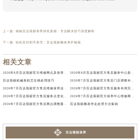
辽宁省营口市站前区市府路与渤海大街交叉口百达翡丽售后服务中心（需提前预约）
辽宁省沈阳市沈河区中街路137号亨得利名表维修授权店1楼百达翡丽售后服务中心（需提前预约）
辽宁省沈阳市沈河区中街路83号亨得利名表维修授权店1楼百达翡丽售后服务中心（需提前预约）
上一篇:
揭秘百达翡丽表带掉色真相：专业解决技巧深度解析
北京市朝阳区建国门外大街甲6号华熙国际中心D座11层1102室百达翡丽售后服务中心（北京总部）（需提前预约）
北京市东城区东长安街1号王府井东方广场W3座6层602室百达翡丽售后服务中心（需提前预约）
下一篇:
轻松应对割手表壳：百达翡丽腕表养护秘籍
河北省保定市竞秀区朝阳北大街北国先天下百达翡丽售后服务中心（需提前预约）
内蒙古自治区阿拉善盟市左旗土尔扈特大街百达翡丽售后服务中心（需提前预约）
相关文章
内蒙古自治区巴彦淖尔市临河区新华街百达翡丽售后服务中心（需提前预约）
2026年8月百达翡丽官方维修网点及保养中心变动补充汇总文本内容公示
2026年8月百达翡丽官方售后服务中心新址及新增点补充公告
内蒙古自治区包头市青山区幸福路甲3号王府井百货名表维修百达翡丽售后服务中心（需提前预约）
百达翡丽机械表机芯生锈处理技巧
2026年7月百达翡丽官方售后门店调整补充公告（搬迁及新开）
内蒙古自治区赤峰市红山区哈达街百达翡丽售后服务中心（需提前预约）
2026年7月百达翡丽官方售后维修保养业务网点重新配置补充通知
2026年7月百达翡丽官方售后服务布局完整补充调整（含迁址及新开）
内蒙古自治区鄂尔多斯市东胜区伊金霍洛街百达翡丽售后服务中心（需提前预约）
2026年7月百达翡丽官方售后服务点变化补充最终总览（迁址+新设）
2026年7月百达翡丽官方保养中心维修网点搬迁及新增补充确认终稿内容公示
内蒙古自治区呼伦贝尔市海拉尔区中央街百达翡丽售后服务中心（需提前预约）
2026年7月百达翡丽官方售后网点调整最终补充速报（搬迁+新设）
百达翡丽腕表停走处理方法集锦
内蒙古自治区通辽市科尔沁区明仁大街百达翡丽售后服务中心（需提前预约）
内蒙古自治区乌海市海勃湾区人民南路百达翡丽售后服务中心（需提前预约）
内蒙古自治区乌兰察布市集宁区恩和大街百达翡丽售后服务中心（需提前预约）
百达翡丽保养
内蒙古自治区锡林郭勒盟市锡林浩特市光明街与额尔敦路交叉口百达翡丽售后服务中心（需提前预约）