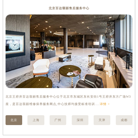
内蒙古自治区兴安盟市乌兰浩特市兴安大街百达翡丽售后服务中心（需提前预约）
北京百达翡丽售后服务中心
山西省大同市平城区迎宾街百达翡丽售后服务中心（需提前预约）
山西省晋城市城区黄华街百达翡丽售后服务中心（需提前预约）
山西省晋中市榆次区顺城街百达翡丽售后服务中心（需提前预约）
山西省临汾市尧都区解放路百达翡丽售后服务中心（需提前预约）
山西省吕梁市离石区永宁中路与建设街交叉口百达翡丽售后服务中心（需提前预约）
山西省朔州市朔城区怡西路与鄯阳西街交汇处百达翡丽售后服务中心（需提前预约）
山西省忻州市忻府区和平东街与七一南路交叉口百达翡丽售后服务中心（需提前预约）
山西省阳泉市郊区平阳东街与新城大道交叉口百达翡丽售后服务中心（需提前预约）
山西省运城市盐湖区河东街百达翡丽售后服务中心（需提前预约）
山西省长治市潞州区英雄中路百达翡丽售后服务中心（需提前预约）
北京王府井百达翡丽售后服务中心位于北京市东城区东长安街1号王府井东方广场W3
上
山西省太原市迎泽区迎泽街道解放路15号亨得利名表维修授权店3楼百达翡丽售后服务中心（需提前预约）
座，是百达翡丽维修保养服务网点,中心技师均接受标准培训....
详情 >
修
天津市和平区赤峰道136号天津国际金融中心26层2603室百达翡丽售后服务中心（需提前预约）
安徽省安庆市迎江区人民路百达翡丽售后服务中心（需提前预约）
北京
上海
广州
深圳
天津
成都
安徽省蚌埠市蚌山区淮河路百达翡丽售后服务中心（需提前预约）
安徽省亳州市谯城区魏武大道百达翡丽售后服务中心（需提前预约）