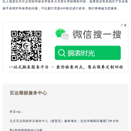
以上就是
杭州百达翡丽维修保养服务点
为您分享的精彩内容。如果您还有其他关于百达翡
重庆市解放碑渝中区民权路28号英利国际金融中心写字楼20层01室（需提前预约）
丽手表维护和保养的问题，可以拨打页面400电话进行咨询，我们将竭诚为您服务。
黑龙江省大庆市萨尔图区会战大街百达翡丽售后服务中心（需提前预约）
黑龙江省鹤岗市向阳区红军路百达翡丽售后服务中心（需提前预约）
黑龙江省黑河市爱辉区中央街百达翡丽售后服务中心（需提前预约）
黑龙江省鸡西市鸡冠区红军路百达翡丽售后服务中心（需提前预约）
黑龙江省佳木斯市向阳区长安路百达翡丽售后服务中心（需提前预约）
黑龙江省牡丹江市东安区太平路百达翡丽售后服务中心（需提前预约）
黑龙江省七台河市桃山区大同街百达翡丽售后服务中心（需提前预约）
黑龙江省齐齐哈尔市龙沙区龙华路百达翡丽售后服务中心（需提前预约）
黑龙江省双鸭山市尖山区新兴大街百达翡丽售后服务中心（需提前预约）
黑龙江省绥化市北林区新华街与康庄路交叉口百达翡丽售后服务中心（需提前预约）
百达翡丽服务中心
黑龙江省伊春市伊美区通河路百达翡丽售后服务中心（需提前预约）
吉林省白城市洮北区明仁南街百达翡丽售后服务中心（需提前预约）
本文tag：
吉林省白山市浑江区浑江大街百达翡丽售后服务中心（需提前预约）
吉林省吉林市船营区河南街百达翡丽售后服务中心（需提前预约）
北京百达翡丽售后服务中心
（国贸店）服务地址：北京市朝阳区建国门外大街
吉林省辽源市龙山区人民大街百达翡丽售后服务中心（需提前预约）
甲6号华熙国际中心D座