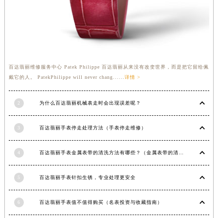
福建省三明市三元区东乾二路百达翡丽售后服务中心（需提前预约）
福建省漳州市龙文区步港路百达翡丽售后服务中心（需提前预约）
江苏省常州市新北区龙锦路1590号现代传媒中心5号楼10层1008室百达翡丽售后服务中心（需提前预约）
江苏省淮安市清江浦区淮海北路百达翡丽售后服务中心（需提前预约）
江苏省连云港市海州区通灌北路百达翡丽售后服务中心（需提前预约）
百达翡丽维修服务中心 Patek Philippe 百达翡丽从来没有改变世界，而是把它留给佩
江苏省南京市秦淮区中山南路1号南京中心22层22-C1-C3室百达翡丽售后服务中心（需提前预约）
戴它的人。 PatekPhilippe will never chang......
详情 >
江苏省宿迁市宿城区西湖路百达翡丽售后服务中心（需提前预约）
2
为什么百达翡丽机械表走时会出现误差呢？
江苏省泰州市海陵区永定东路399号置地商务中心东塔（华润万象城）17层1706室百达翡丽售后服务中心（需提前预约）
江苏省徐州市鼓楼区淮海东路29号苏宁广场IFC国际金融中心35层3508室百达翡丽售后服务中心（需提前预约）
3
百达翡丽手表停走处理方法（手表停走维修）
江苏省盐城市盐都区世纪大道5号盐城金融城写字楼1号楼16层1604室百达翡丽售后服务中心（需提前预约）
江苏省扬州市邗江区国展路29号星耀天地写字楼1号楼18层1803室百达翡丽售后服务中心（需提前预约）
4
百达翡丽手表金属表带的清洗方法有哪些？（金属表带的清洗）
江苏省镇江市京口区中山东路百达翡丽售后服务中心（需提前预约）
江西省抚州市临川区赣东大道百达翡丽售后服务中心（需提前预约）
5
百达翡丽手表针扣生锈，专业处理更安全
江西省赣州市章贡区文清路百达翡丽售后服务中心（需提前预约）
江西省吉安市吉州区井冈山大道百达翡丽售后服务中心（需提前预约）
6
百达翡丽手表值不值得购买（名表投资与收藏指南）
江西省景德镇市珠山区珠山中路百达翡丽售后服务中心（需提前预约）