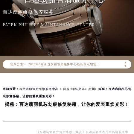
百达翡丽维修保养服务
PATEK PHILIPPE MAINTENANCE CENTER
2026年8月百达翡丽中国区售后服务网络优化升级公告
2026年8月百达翡丽全国官方售后客户服务热线：400-805-0910
百达翡丽官方全国统一服务热线400-805-0910，服务覆盖中国大陆、香港、澳门、台湾全部区域（非大陆需加拨“+86”）
▲
官网公告>
2026年8月百达翡丽售后服务中心最新网点地址：
▼
北京市朝阳区建国门外大街甲6号华熙国际中心写字楼D座11层1102室（北京总部）（需提前预约）
北京市东城区东长安街1号东方广场写字楼W3座6层602室（需提前预约）
当前位置：
百达翡丽售后维修服务中心
>
问题/知识/资讯
>
杭州
> 揭秘：百达翡丽机芯划
天津市和平区赤峰道136号天津国际金融中心写字楼26层2603室（需提前预约）
痕修复秘籍，让你的爱表重焕光彩！
上海市徐汇区虹桥路3号港汇中心写字楼2座37层3705室（需提前预约）
揭秘：百达翡丽机芯划痕修复秘籍，让你的爱表重焕光彩！
上海市黄浦区南京东路299号宏伊国际广场写字楼8层806室（需提前预约）
南京市秦淮区中山南路1号（新街口）南京中心写字楼22层C1-1室（需提前预约）
常州市新北区龙锦路1590号现代传媒中心写字楼5号楼10层1008室（需提前预约）
徐州市鼓楼区淮海东路29号苏宁广场IFC国际金融中心写字楼35层3508室（需提前预约）
【百达翡丽官方售后维修正规点】百达翡丽手表作为高端腕表中