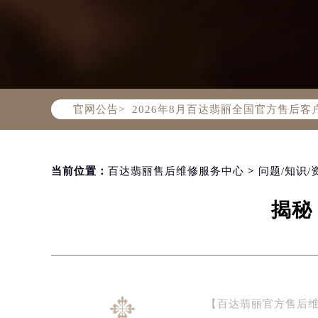
2026年8月百达翡丽中国区售后服
2026年8月百达翡丽全国官方售后客户服
官网公告>
百达翡丽官方全国统一服务热线400-
2026年8月百达翡丽售后服务中心最
北京市朝阳区建国门外大街甲6号华熙
北京市东城区东长安街1号东方广场写
当前位置：
百达翡丽售后维修服务中心
>
问题/知识/
天津市和平区赤峰道136号天津国际金
揭秘
上海市徐汇区虹桥路3号港汇中心写字楼
上海市黄浦区南京东路299号宏伊国
南京市秦淮区中山南路1号（新街口）
常州市新北区龙锦路1590号现代传媒
徐州市鼓楼区淮海东路29号苏宁广场I
【百达翡丽官方售后
扬州市邗江区国展路29号星耀天地写字