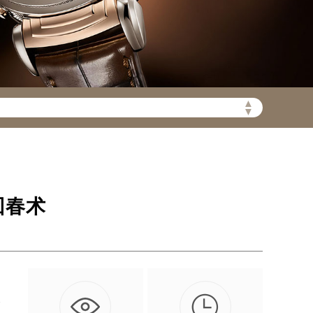
▲
陆需加拨“+86”）
▼
回春术

工