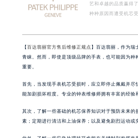
艺和卓越的品质赢得
盐城市盐都区世纪大道5号盐城金融城写
泰州市海陵区永定东路399号置地商
种种原因而遭受机芯
宁波市江北区大闸南路500号来福士广
杭州市上城区钱江路1366号华润大厦
金华市金东区东市南街777号金华万达
【
百达翡丽官方售后维修正规点
】百达翡丽，作为瑞
绍兴市越城区胜利东路379号世茂天
嘉兴市南湖区广益路705号嘉兴世界贸
青睐。然而，即使是顶级品牌的手表，也可能因为种
南昌市红谷滩新区红谷中大道998号
重要。
济南市历下区经十路11111号华润中
广州市天河区天河路230号万菱汇国
首先，当发现手表机芯受损时，应立即停止佩戴并尽
广州市越秀区环市东路371-375号
能加剧损坏程度。专业的钟表维修师拥有丰富的经验
深圳市罗湖区深南东路5001号华润大
惠州市惠城区江北文昌一路7号华贸大
其次，了解一些基础的机芯保养知识对于预防未来的
厦门市思明区湖滨东路95号华润大厦写
素；定期进行清洁和上油保养；以及避免剧烈运动或
福州市鼓楼区五四路128-1号恒力城
成都市锦江区人民东路6号SAC东原中