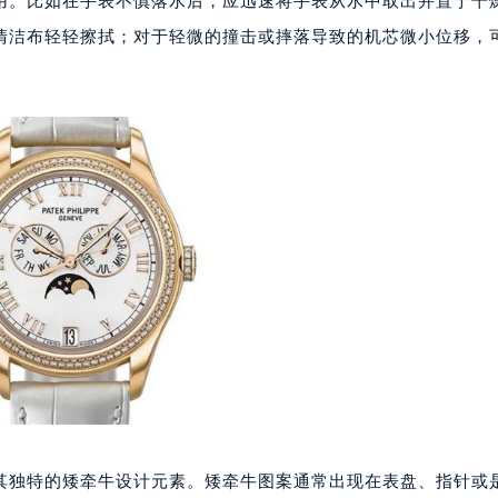
用。比如在手表不慎落水后，应迅速将手表从水中取出并置于干
代广场写字楼9层902室（需提前预约）
清洁布轻轻擦拭；对于轻微的撞击或摔落导致的机芯微小位移，
号世茂环球金融中心写字楼（芙蓉广场）10层13室（需提前预约
楼29层2905室（需提前预约）
表服务中心（品牌授权店）3层整层（需提前预约）
表服务中心（品牌授权店）1层整层（需提前预约）
表服务中心（品牌授权店）1层整层（需提前预约）
（CCMALL）C座17层17-B（需提前预约）
10层1015室（需提前预约）
心T2座写字楼29层03室（需提前预约）
厦7层G室（需提前预约）
心C座12层1205室（需提前预约）
中心T1写字楼9层907室（需提前预约）
写字楼1座11层1104室（需提前预约）
楼16层1603室（需提前预约）
中心办公楼C座22层08室（需提前预约）
其独特的矮牵牛设计元素。矮牵牛图案通常出现在表盘、指针或
大厦38层09室（需提前预约）