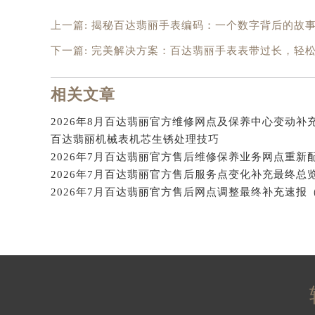
吉林省四平市铁东区紫气大路与南九
上一篇:
揭秘百达翡丽手表编码：一个数字背后的故
吉林省松原市宁江区五环大街百达翡
吉林省通化市东昌区环通乡江南大街
下一篇:
完美解决方案：百达翡丽手表表带过长，轻
吉林省延边市延吉市解放路百达翡丽
辽宁省鞍山市铁东区站前街百达翡丽
相关文章
辽宁省本溪市平山区胜利路百达翡丽
辽宁省朝阳市双塔区新华路百达翡丽
百达翡丽机械表机芯生锈处理技巧
辽宁省丹东市振兴区七经街百达翡丽
辽宁省抚顺市新抚区东一路百达翡丽
辽宁省阜新市海州区解放大街百达翡
辽宁省葫芦岛市连山区中央路百达翡
辽宁省锦州市古塔区中央大街百达翡
辽宁省辽阳市白塔区新运大街百达翡
辽宁省盘锦市兴隆台区石油大街百达
辽宁省铁岭市银州区南马路百达翡丽
辽宁省营口市站前区市府路与渤海大