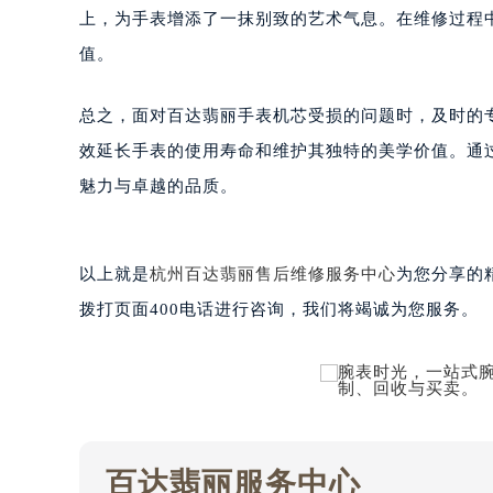
南宁市青秀区金湖路59号地王大厦12
上，为手表增添了一抹别致的艺术气息。在维修过程
合肥市蜀山区潜山路111号万象城华润
值。
泉州市丰泽区宝洲路729号浦西万达中
青岛市南区山东路6号华润大厦B座2
总之，面对百达翡丽手表机芯受损的问题时，及时的
烟台市芝罘区胜利路139号万达金融中
效延长手表的使用寿命和维护其独特的美学价值。通
长春市朝阳区西安大路727号中银大厦
魅力与卓越的品质。
贵阳市南明区都司高架桥路33号亨特
昆明市盘龙区北京路928号同德昆明
石家庄市长安区中山东路39号勒泰中
以上就是
杭州百达翡丽售后维修服务中心
为您分享的
西安市碑林区南关正街88号华侨城长
拨打页面400电话进行咨询，我们将竭诚为您服务。
海口市龙华区金贸东路5号海口华润大厦
唐山市路南区新华东道100号万达广场
台州市椒江区东海大道1800号腾达中
内蒙古自治区呼和浩特市玉泉区大学西
甘肃省兰州市七里河区西津西路16号兰
百达翡丽服务中心
重庆市解放碑渝中区民权路28号英利