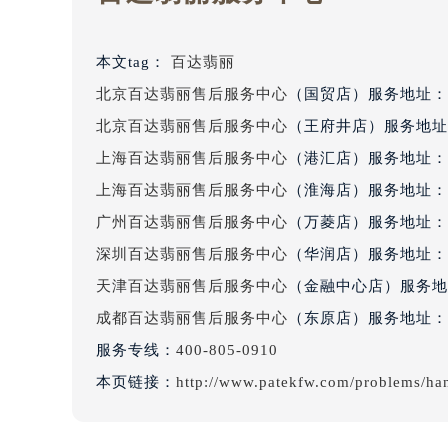
黑龙江省大庆市萨尔图区会战大街百
黑龙江省鹤岗市向阳区红军路百达翡
本文tag：
百达翡丽
黑龙江省黑河市爱辉区中央街百达翡
北京百达翡丽售后服务中心
（国贸店）服务地址：
黑龙江省鸡西市鸡冠区红军路百达翡
北京百达翡丽售后服务中心
（王府井店）服务地址
黑龙江省佳木斯市向阳区长安路百达
黑龙江省牡丹江市东安区太平路百达
上海百达翡丽售后服务中心
（港汇店）服务地址：
黑龙江省七台河市桃山区大同街百达
上海百达翡丽售后服务中心
（淮海店）服务地址：
黑龙江省齐齐哈尔市龙沙区龙华路百
广州百达翡丽售后服务中心
（万菱店）服务地址：
黑龙江省双鸭山市尖山区新兴大街百
深圳百达翡丽售后服务中心
（华润店）服务地址：
黑龙江省绥化市北林区新华街与康庄
天津百达翡丽售后服务中心
（金融中心店）服务地
黑龙江省伊春市伊美区通河路百达翡
成都百达翡丽售后服务中心
（东原店）服务地址：
吉林省白城市洮北区明仁南街百达翡
服务专线：
400-805-0910
吉林省白山市浑江区浑江大街百达翡
吉林省吉林市船营区河南街百达翡丽
本页链接：
http://www.patekfw.com/problems/ha
吉林省辽源市龙山区人民大街百达翡
吉林省梅河口市新华街道梅河大街百