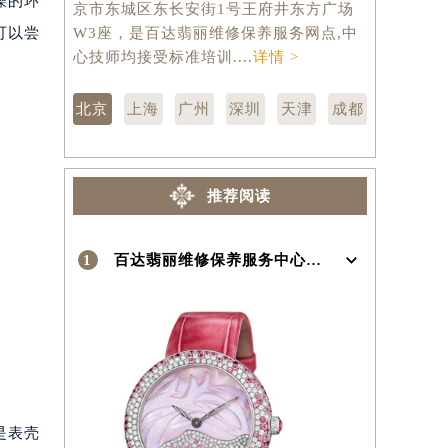
燥的环
京市东城区东长安街1号王府井东方广场
汇区虹桥路
可以尝
W3座，是百达翡丽维修保养服务网点,中
维修保养服
）
心技师均接受标准培训....
详情 >
训....
详情 
北京
上海
广州
深圳
天津
成都
推荐阅读
1
百达翡丽维修保养服务中心介绍 | Patek Philippe
是表壳