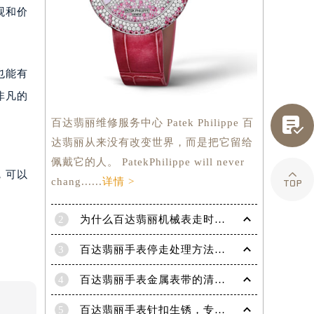
观和价
也能有
非凡的

百达翡丽维修服务中心 Patek Philippe 百
达翡丽从来没有改变世界，而是把它留给
佩戴它的人。 PatekPhilippe will never

，可以
chang......
详情 >
2
为什么百达翡丽机械表走时会出现误差呢？
3
百达翡丽手表停走处理方法（手表停走维修）
提前预约）
4
百达翡丽手表金属表带的清洗方法有哪些？（金属表带的清洗）
5
百达翡丽手表针扣生锈，专业处理更安全