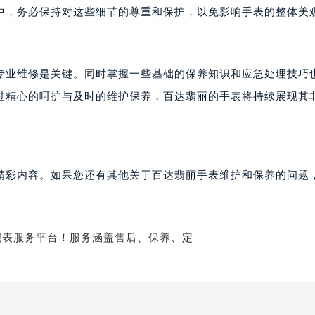
楼1224室（需提前预约）
中，务必保持对这些细节的尊重和保护，以免影响手表的整体美
大厦B座12楼03室（需提前预约）
心写字楼A座7楼709室（需提前预约）
2层04室（需提前预约）
专业维修是关键。同时掌握一些基础的保养知识和应急处理技巧
心A座907室（需提前预约）
过精心的呵护与及时的维护保养，百达翡丽的手表将持续展现其
A座(旺进大厦)18层09室（需提前预约）
国际金融中心14楼14D（需提前预约）
广场写字楼10层06室（需提前预约）
心写字楼B座13层07室（需提前预约）
精彩内容。如果您还有其他关于百达翡丽手表维护和保养的问题
安国际中心E座6楼10室（需提前预约）
B座17层1707室（需提前预约）
写字楼A座10层1002室（需提前预约）
心东1幢20楼2002室（需提前预约）
街70号华润万象城写字楼（鄂尔多斯大厦）23层2326室（需
州中心写字楼21层2102室（需提前预约）
国际金融中心写字楼20层01室（需提前预约）