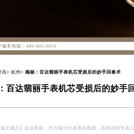
务网络优化升级公告
务热线：400-805-0910
805-0910，服务覆盖中国大陆、香港、澳门、台湾全部区域（非大
新网点地址：
国际中心写字楼D座11层1102室（北京总部）（需提前预约）
字楼W3座6层602室（需提前预约）
资讯
>
杭州
> 揭秘：百达翡丽手表机芯受损后的妙手回春术
融中心写字楼26层2603室（需提前预约）
：百达翡丽手表机芯受损后的妙手
2座37层3705室（需提前预约）
际广场写字楼8层806室（需提前预约）
南京中心写字楼22层C1-1室（需提前预约）
中心写字楼5号楼10层1008室（需提前预约）
FC国际金融中心写字楼35层3508室（需提前预约）
维修正规点】百达翡丽，作为瑞士钟表界的翘楚，其精湛的手表
楼1号楼18层1803室（需提前预约）