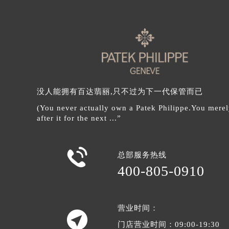
辽宁省沈阳市沈河区中街路137号亨
辽宁省沈阳市沈河区中街路83号亨
北京市朝阳区建国门外大街甲6号华熙
北京市东城区东长安街1号王府井东方
河北省保定市竞秀区朝阳北大街北国
内蒙古自治区阿拉善盟市左旗土尔扈
没人能拥有百达翡丽,只不过为下一代保管而已
内蒙古自治区巴彦淖尔市临河区新华
内蒙古自治区包头市青山区幸福路甲
(You never actually own a Patek Philippe.You merel
after it for the next ...”
内蒙古自治区赤峰市红山区哈达街百
内蒙古自治区鄂尔多斯市东胜区伊金

内蒙古自治区呼伦贝尔市海拉尔区中
总部服务热线
内蒙古自治区通辽市科尔沁区明仁大
400-805-0910
内蒙古自治区乌海市海勃湾区人民南
内蒙古自治区乌兰察布市集宁区恩和
内蒙古自治区锡林郭勒盟市锡林浩特
营业时间：

内蒙古自治区兴安盟市乌兰浩特市兴
门店营业时间：09:00-19:30