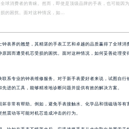
了全球消费者的青睐。然而，即使是顶级品牌的手表，也可能因
字楼1号楼16层1604室（需提前预约）
务中心东塔写字楼（华润万象城）17层1706室（需提前预约）
受损的困扰。面对这种情况，如…
场办公楼20层2009室（需提前预约）
写字楼A座5层503-5室（需提前预约）
广场写字楼4号楼22层2209室（需提前预约）
士钟表界的翘楚，其精湛的手表工艺和卓越的品质赢得了全球消
际中心写字楼8层805室（需提前预约）
易中心写字楼A座13层1304室（需提前预约）
种原因而遭受机芯受损的困扰。面对这种情况，如何妥善处理变
绿地双子塔（中央广场）A1座办公楼14层07室（需提前预约）
心写字楼（万象城）15层1508室（需提前预约）
际中心写字楼A塔7层704室（需提前预约）
快联系专业的钟表维修服务。对于新手表爱好者来说，试图自行
世界贸易中心大厦南塔写字楼15层07室（需提前预约）
和先进的工具，能够精准地诊断问题并提供有效的解决方案。
厦写字楼17层1701室（需提前预约）
厦写字楼1座30层05室（需提前预约）
损坏非常有帮助。例如，避免手表接触水、化学品和强磁场等有
字楼B座11层1104室（需提前预约）
突然震动等可能对机芯造成冲击的行为。
写字楼15层03室（需提前预约）
心写字楼24层2406B室（需提前预约）