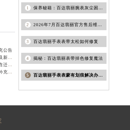
1
保养秘籍：百达翡丽腕表灰尘困扰的终极解决方案揭晓
2
2026年7月百达翡丽官方售后维修保养综合网点变动明细
3
百达翡丽手表表带太松如何修复
充公告
2026年7月百达翡丽官方售后门店调整补充公告（搬迁及新开）
4
揭秘：百达翡丽表带掉色修复魔法
2026年7月百达翡丽官方售后服务布局完整补充调整（含迁址及新开）
2026年7月百达翡丽官方保养中心维修网点搬迁及新增补充确认终稿内容公示
5
百达翡丽手表表蒙有划痕解决办法详解
容