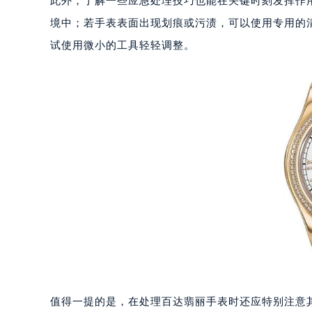
此外，了解一些应急处理技巧也能在关键时刻发挥作
重庆市江北区观音桥步行街2号融恒时
境中；若手表表面出现划痕或污渍，可以使用专用的
长沙市芙蓉区定王台街道建湘路393
试使用微小的工具轻轻调整。
郑州市二七区铭功路10号华润大厦写字
太原市迎泽区解放路15号亨得利名
沈阳市沈河区中街路137号亨得利名
沈阳市沈河区中街路83号亨得利名
乌鲁木齐市天山区红山路26号时代广场
温州市鹿城区锦绣路1067号置信广场
哈尔滨市道里区友谊西路600号富力中
大连市中山区人民路15号国际金融大
佛山市禅城区季华五路57号万科金融中
东莞市东城街道鸿福东路1号民盈国贸
无锡市梁溪区人民中路139号恒隆广场
南通市崇川区工农路57号圆融广场写字
苏州市苏州工业园区星港街199号苏州
值得一提的是，在处理百达翡丽手表时还应特别注意
武汉市江汉区解放大道686号世界贸易