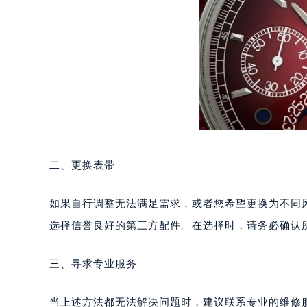
成都市锦江区人民东路6号SAC东原中
重庆市江北区观音桥步行街2号融恒时
长沙市芙蓉区定王台街道建湘路393
郑州市二七区铭功路10号华润大厦写字
太原市迎泽区解放路15号亨得利名
沈阳市沈河区中街路137号亨得利名
沈阳市沈河区中街路83号亨得利名
乌鲁木齐市天山区红山路26号时代广场
温州市鹿城区锦绣路1067号置信广场
哈尔滨市道里区友谊西路600号富力中
二、更换表带
大连市中山区人民路15号国际金融大
佛山市禅城区季华五路57号万科金融中
如果自行调整无法满足需求，或者您希望更换为不同
东莞市东城街道鸿福东路1号民盈国贸
选择信誉良好的第三方配件。在选择时，请务必确认
无锡市梁溪区人民中路139号恒隆广场
南通市崇川区工农路57号圆融广场写字
三、寻求专业服务
苏州市苏州工业园区星港街199号苏州