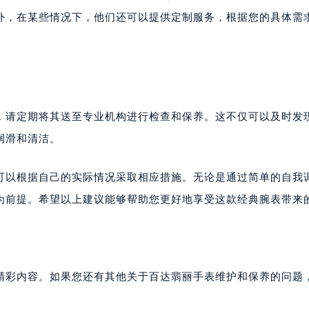
大厦38层09室（需提前预约）
服务中心寻求帮助。专业的技师会使用专用工具和设备来精确测
楼1224室（需提前预约）
外，在某些情况下，他们还可以提供定制服务，根据您的具体需
大厦B座12楼03室（需提前预约）
心写字楼A座7楼709室（需提前预约）
2层04室（需提前预约）
心A座907室（需提前预约）
A座(旺进大厦)18层09室（需提前预约）
，请定期将其送至专业机构进行检查和保养。这不仅可以及时发
国际金融中心14楼14D（需提前预约）
润滑和清洁。
广场写字楼10层06室（需提前预约）
心写字楼B座13层07室（需提前预约）
可以根据自己的实际情况采取相应措施。无论是通过简单的自我
安国际中心E座6楼10室（需提前预约）
B座17层1707室（需提前预约）
为前提。希望以上建议能够帮助您更好地享受这款经典腕表带来
写字楼A座10层1002室（需提前预约）
心东1幢20楼2002室（需提前预约）
街70号华润万象城写字楼（鄂尔多斯大厦）23层2326室（需
州中心写字楼21层2102室（需提前预约）
精彩内容。如果您还有其他关于百达翡丽手表维护和保养的问题