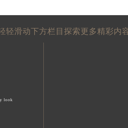
2026年7月百达翡丽官方售后网点调整最终补充速报（搬迁+新设）
百达翡丽腕表停走处理方法集锦
街交叉口百达翡丽售后服务中心（需提前预约）
得利名表维修授权店1楼百达翡丽售后服务中心（需提前预约）
得利名表维修授权店1楼百达翡丽售后服务中心（需提前预约）
国际中心D座11层1102室百达翡丽售后服务中心（北京总部）
广场W3座6层602室百达翡丽售后服务中心（需提前预约）
轻轻滑动下方栏目探索更多精彩内
先天下百达翡丽售后服务中心（需提前预约）
特大街百达翡丽售后服务中心（需提前预约）
街百达翡丽售后服务中心（需提前预约）
3号王府井百货名表维修百达翡丽售后服务中心（需提前预约）
达翡丽售后服务中心（需提前预约）
霍洛街百达翡丽售后服务中心（需提前预约）
央街百达翡丽售后服务中心（需提前预约）
街百达翡丽售后服务中心（需提前预约）
路百达翡丽售后服务中心（需提前预约）
y look
大街百达翡丽售后服务中心（需提前预约）
市光明街与额尔敦路交叉口百达翡丽售后服务中心（需提前预约