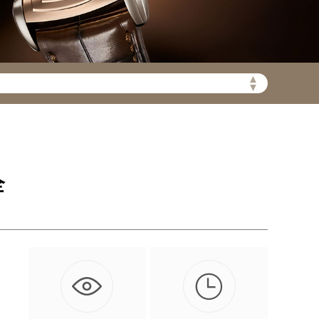
▲
▼
陆需加拨“+86”）
全

表