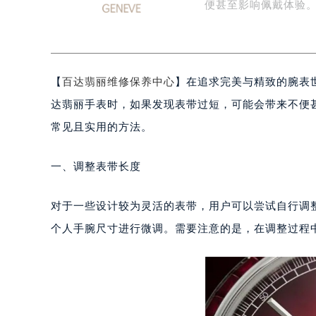
爱好者心中的圣殿。
扬州市邗江区国展路29号星耀天地写字
盐城市盐都区世纪大道5号盐城金融城写
便甚至影响佩戴体验
泰州市海陵区永定东路399号置地商
宁波市江北区大闸南路500号来福士广
杭州市上城区钱江路1366号华润大厦
【
百达翡丽维修保养中心
】在追求完美与精致的腕表
金华市金东区东市南街777号金华万达
绍兴市越城区胜利东路379号世茂天
达翡丽手表时，如果发现表带过短，可能会带来不便
嘉兴市南湖区广益路705号嘉兴世界贸
常见且实用的方法。
南昌市红谷滩新区红谷中大道998号
济南市历下区经十路11111号华润中
一、调整表带长度
广州市天河区天河路230号万菱汇国
广州市越秀区环市东路371-375号
对于一些设计较为灵活的表带，用户可以尝试自行调
深圳市罗湖区深南东路5001号华润大
个人手腕尺寸进行微调。需要注意的是，在调整过程
惠州市惠城区江北文昌一路7号华贸大
厦门市思明区湖滨东路95号华润大厦写
福州市鼓楼区五四路128-1号恒力城