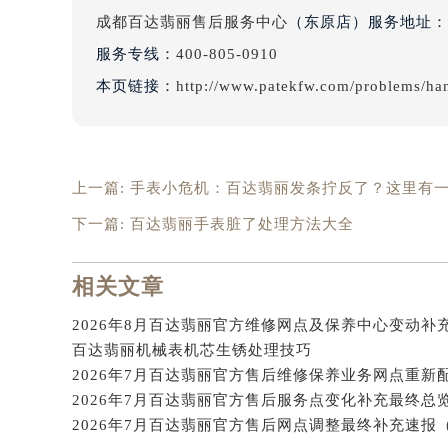
吉林省梅河口市新华街道梅河大街百
天津百达翡丽售后服务中心
（金融中心店）服务地
吉林省四平市铁东区紫气大路与南九
成都百达翡丽售后服务中心
（东原店）服务地址：
吉林省松原市宁江区五环大街百达翡
服务专线：
400-805-0910
吉林省通化市东昌区环通乡江南大街
本页链接：
http://www.patekfw.com/problems/ha
吉林省延边市延吉市解放路百达翡丽
辽宁省鞍山市铁东区站前街百达翡丽
辽宁省本溪市平山区胜利路百达翡丽
辽宁省朝阳市双塔区新华路百达翡丽
上一篇:
手表小危机：百达翡丽发条拧反了？这里有
辽宁省丹东市振兴区七经街百达翡丽
下一篇:
百达翡丽手表脏了处理方法大全
辽宁省抚顺市新抚区东一路百达翡丽
辽宁省阜新市海州区解放大街百达翡
相关文章
辽宁省葫芦岛市连山区中央路百达翡
辽宁省锦州市古塔区中央大街百达翡
辽宁省辽阳市白塔区新运大街百达翡
百达翡丽机械表机芯生锈处理技巧
辽宁省盘锦市兴隆台区石油大街百达
辽宁省铁岭市银州区南马路百达翡丽