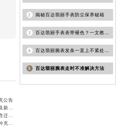
1
2026年6月百达翡丽官方维修保养综合服务点迁址及新增网点快报文件正式发布
2
揭秘百达翡丽手表防尘保养秘籍
3
百达翡丽手表表带褪色？一文教你快速修复与保养技巧！
4
百达翡丽腕表发条一直上不紧处理办法大全
5
百达翡丽腕表走时不准解决方法
充公告
2026年7月百达翡丽官方售后门店调整补充公告（搬迁及新开）
2026年7月百达翡丽官方售后服务布局完整补充调整（含迁址及新开）
2026年7月百达翡丽官方保养中心维修网点搬迁及新增补充确认终稿内容公示