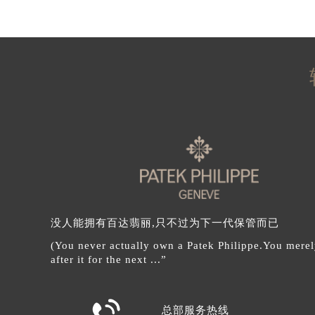
辽宁省营口市站前区市府路与渤海大
辽宁省沈阳市沈河区中街路137号亨
辽宁省沈阳市沈河区中街路83号亨
北京市朝阳区建国门外大街甲6号华熙
北京市东城区东长安街1号王府井东方
河北省保定市竞秀区朝阳北大街北国
内蒙古自治区阿拉善盟市左旗土尔扈
内蒙古自治区巴彦淖尔市临河区新华
内蒙古自治区包头市青山区幸福路甲
内蒙古自治区赤峰市红山区哈达街百
内蒙古自治区鄂尔多斯市东胜区伊金
内蒙古自治区呼伦贝尔市海拉尔区中
内蒙古自治区通辽市科尔沁区明仁大
没人能拥有百达翡丽,只不过为下一代保管而已
内蒙古自治区乌海市海勃湾区人民南
(You never actually own a Patek Philippe.You merel
after it for the next ...”
内蒙古自治区乌兰察布市集宁区恩和
内蒙古自治区锡林郭勒盟市锡林浩特