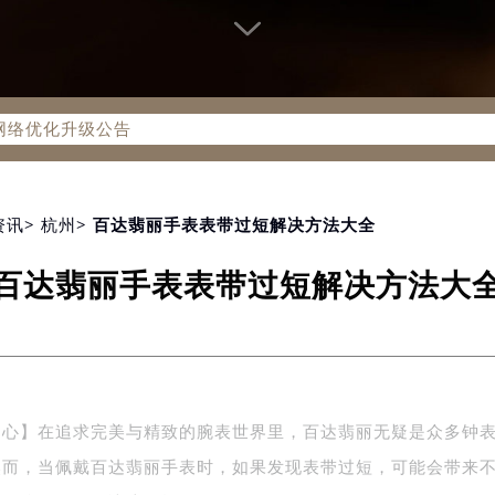
务网络优化升级公告
务热线：400-805-0910
805-0910，服务覆盖中国大陆、香港、澳门、台湾全部区域（非大
新网点地址：
国际中心写字楼D座11层1102室（北京总部）（需提前预约）
资讯
>
杭州
> 百达翡丽手表表带过短解决方法大全
字楼W3座6层602室（需提前预约）
百达翡丽手表表带过短解决方法大
融中心写字楼26层2603室（需提前预约）
2座37层3705室（需提前预约）
际广场写字楼8层806室（需提前预约）
南京中心写字楼22层C1-1室（需提前预约）
中心写字楼5号楼10层1008室（需提前预约）
中心】在追求完美与精致的腕表世界里，百达翡丽无疑是众多钟
FC国际金融中心写字楼35层3508室（需提前预约）