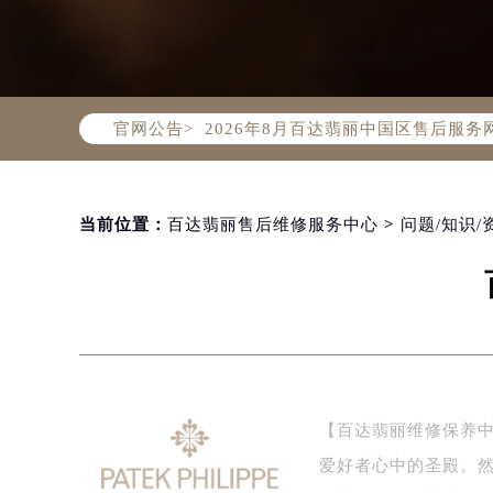
2026年8月百达翡丽中国区售后服
官网公告>
2026年8月百达翡丽全国官方售后客户服
百达翡丽官方全国统一服务热线400-
2026年8月百达翡丽售后服务中心最
北京市朝阳区建国门外大街甲6号华熙
当前位置：
百达翡丽售后维修服务中心
>
问题/知识/
北京市东城区东长安街1号东方广场写
天津市和平区赤峰道136号天津国际金
上海市徐汇区虹桥路3号港汇中心写字楼
上海市黄浦区南京东路299号宏伊国
南京市秦淮区中山南路1号（新街口）
常州市新北区龙锦路1590号现代传媒
【百达翡丽维修保养
徐州市鼓楼区淮海东路29号苏宁广场I