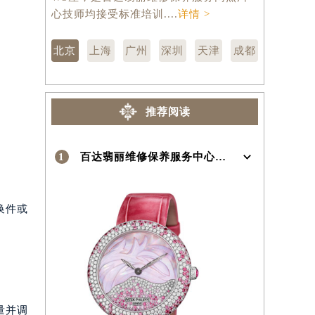
京市东城区东长安街1号王府井东方广场
汇区虹桥路
W3座，是百达翡丽维修保养服务网点,中
维修保养服
心技师均接受标准培训....
详情 >
训....
详情 
）
北京
上海
广州
深圳
天津
成都
推荐阅读
1
百达翡丽维修保养服务中心介绍 | Patek Philippe
换件或