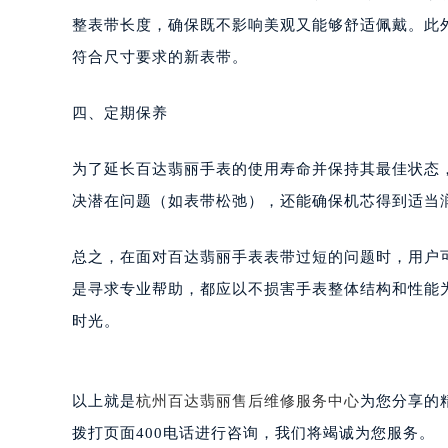
武汉市江汉区解放大道686号世界贸易
当上述方法都无法解决问题时，建议联系专业的维修
南宁市青秀区金湖路59号地王大厦12
整表带长度，确保既不影响美观又能够舒适佩戴。此
合肥市蜀山区潜山路111号万象城华润
符合尺寸要求的新表带。
泉州市丰泽区宝洲路729号浦西万达中
青岛市南区山东路6号华润大厦B座2
四、定期保养
烟台市芝罘区胜利路139号万达金融中
长春市朝阳区西安大路727号中银大厦
为了延长百达翡丽手表的使用寿命并保持其最佳状态
贵阳市南明区都司高架桥路33号亨特
决潜在问题（如表带松弛），还能确保机芯得到适当
昆明市盘龙区北京路928号同德昆明
石家庄市长安区中山东路39号勒泰中
总之，在面对百达翡丽手表表带过短的问题时，用户
西安市碑林区南关正街88号华侨城长
海口市龙华区金贸东路5号海口华润大厦
是寻求专业帮助，都应以不损害手表整体结构和性能
唐山市路南区新华东道100号万达广场
时光。
台州市椒江区东海大道1800号腾达中
内蒙古自治区呼和浩特市玉泉区大学西
甘肃省兰州市七里河区西津西路16号兰
以上就是
杭州百达翡丽售后维修服务中心
为您分享的