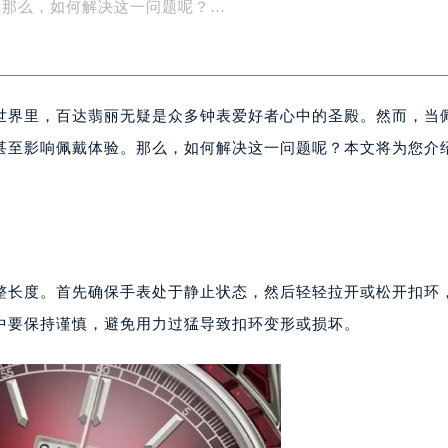
然而，当佩戴百达翡丽手表时，如果发现表带过短，可能会带来
楼1号楼18层1803室（需提前预约）
字楼1号楼16层1604室（需提前预约）
。那么，如何解决这一问题呢？…
务中心东塔写字楼（华润万象城）17层1706室（需提前预约）
场办公楼20层2009室（需提前预约）
写字楼A座5层503-5室（需提前预约）
世界里，百达翡丽无疑是众多钟表爱好者心中的圣殿。然而，当
广场写字楼4号楼22层2209室（需提前预约）
际中心写字楼8层805室（需提前预约）
甚至影响佩戴体验。那么，如何解决这一问题呢？本文将为您介
易中心写字楼A座13层1304室（需提前预约）
绿地双子塔（中央广场）A1座办公楼14层07室（需提前预约）
心写字楼（万象城）15层1508室（需提前预约）
际中心写字楼A塔7层704室（需提前预约）
世界贸易中心大厦南塔写字楼15层07室（需提前预约）
整长度。首先确保手表处于静止状态，然后轻轻拉开或松开扣环
厦写字楼17层1701室（需提前预约）
中要保持谨慎，避免用力过猛导致扣环变形或损坏。
厦写字楼1座30层05室（需提前预约）
字楼B座11层1104室（需提前预约）
写字楼15层03室（需提前预约）