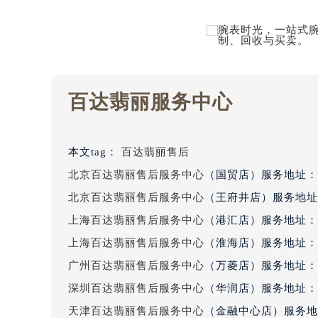
重庆市解放碑渝中区民权路28号英利
拨打页面400电话进行咨询，我们将竭诚为您服务。
黑龙江省大庆市萨尔图区会战大街百
黑龙江省鹤岗市向阳区红军路百达翡
黑龙江省黑河市爱辉区中央街百达翡
黑龙江省鸡西市鸡冠区红军路百达翡
黑龙江省佳木斯市向阳区长安路百达
百达翡丽服务中心
黑龙江省牡丹江市东安区太平路百达
黑龙江省七台河市桃山区大同街百达
黑龙江省齐齐哈尔市龙沙区龙华路百
本文tag：
百达翡丽售后
黑龙江省双鸭山市尖山区新兴大街百
北京百达翡丽售后服务中心
（国贸店）服务地址：
黑龙江省绥化市北林区新华街与康庄
北京百达翡丽售后服务中心
（王府井店）服务地址
黑龙江省伊春市伊美区通河路百达翡
上海百达翡丽售后服务中心
（港汇店）服务地址：
吉林省白城市洮北区明仁南街百达翡
吉林省白山市浑江区浑江大街百达翡
上海百达翡丽售后服务中心
（淮海店）服务地址：
吉林省吉林市船营区河南街百达翡丽
广州百达翡丽售后服务中心
（万菱店）服务地址：
吉林省辽源市龙山区人民大街百达翡
深圳百达翡丽售后服务中心
（华润店）服务地址：