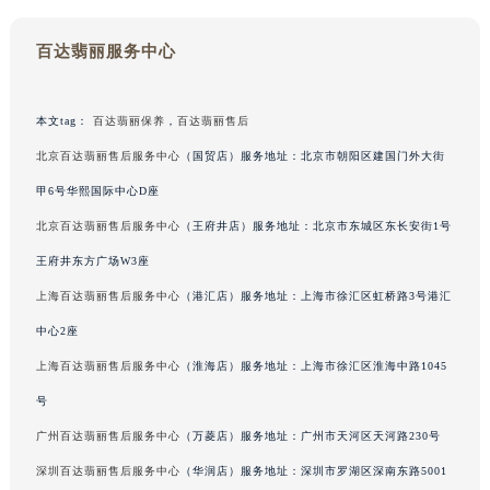
甘肃省兰州市七里河区西津西路16号兰州中心写字楼21层2102室（需提前预约）
百达翡丽服务中心
重庆市解放碑渝中区民权路28号英利国际金融中心写字楼20层01室（需提前预约）
黑龙江省大庆市萨尔图区会战大街百达翡丽售后服务中心（需提前预约）
黑龙江省鹤岗市向阳区红军路百达翡丽售后服务中心（需提前预约）
本文tag：
百达翡丽保养
，
百达翡丽售后
黑龙江省黑河市爱辉区中央街百达翡丽售后服务中心（需提前预约）
北京百达翡丽售后服务中心
（国贸店）服务地址：北京市朝阳区建国门外大街
黑龙江省鸡西市鸡冠区红军路百达翡丽售后服务中心（需提前预约）
甲6号华熙国际中心D座
黑龙江省佳木斯市向阳区长安路百达翡丽售后服务中心（需提前预约）
北京百达翡丽售后服务中心
（王府井店）服务地址：北京市东城区东长安街1号
黑龙江省牡丹江市东安区太平路百达翡丽售后服务中心（需提前预约）
王府井东方广场W3座
黑龙江省七台河市桃山区大同街百达翡丽售后服务中心（需提前预约）
黑龙江省齐齐哈尔市龙沙区龙华路百达翡丽售后服务中心（需提前预约）
上海百达翡丽售后服务中心
（港汇店）服务地址：上海市徐汇区虹桥路3号港汇
黑龙江省双鸭山市尖山区新兴大街百达翡丽售后服务中心（需提前预约）
中心2座
黑龙江省绥化市北林区新华街与康庄路交叉口百达翡丽售后服务中心（需提前预约）
上海百达翡丽售后服务中心
（淮海店）服务地址：上海市徐汇区淮海中路1045
黑龙江省伊春市伊美区通河路百达翡丽售后服务中心（需提前预约）
号
吉林省白城市洮北区明仁南街百达翡丽售后服务中心（需提前预约）
广州百达翡丽售后服务中心
（万菱店）服务地址：广州市天河区天河路230号
吉林省白山市浑江区浑江大街百达翡丽售后服务中心（需提前预约）
深圳百达翡丽售后服务中心
（华润店）服务地址：深圳市罗湖区深南东路5001
吉林省吉林市船营区河南街百达翡丽售后服务中心（需提前预约）