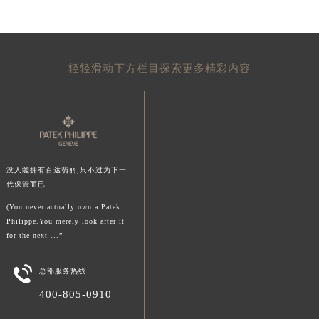
山东省威海市环翠区新威海路89号振华商厦一楼名表维修百达翡丽售后服务中心（需提前预约）
山东省潍坊市奎文区东风东街百达翡丽售后服务中心（需提前预约）
山东省枣庄市滕州市北辛路与善国路交叉口百达翡丽售后服务中心（需提前预约）
轻轻滑动下方栏目探索更多精彩内容
山东省淄博市张店区金晶大道百达翡丽售后服务中心（需提前预约）
上海市黄浦区南京东路299号宏伊国际广场写字楼8层806室百达翡丽售后服务中心（需提前预约）
上海市徐汇区虹桥路3号港汇中心2座37层3705室百达翡丽售后服务中心（需提前预约）
浙江省杭州市上城区钱江路1366号华润大厦A座5层503-5室百达翡丽售后服务中心（需提前预约）
浙江省湖州市吴兴区劳动路百达翡丽售后服务中心（需提前预约）
没人能拥有百达翡丽,只不过为下一
浙江省嘉兴市南湖区广益路705号嘉兴世界贸易中心A座13层1304室百达翡丽售后服务中心（需提前预约）
代保管而已
浙江省金华市金东区东市南街777号金华万达广场4号楼22楼2209室百达翡丽售后服务中心（需提前预约）
(You never actually own a Patek
浙江省丽水市莲都区解放街百达翡丽售后服务中心（需提前预约）
Philippe.You merely look after it
浙江省宁波市江北区大闸南路500号来福士广场办公楼20层2009室百达翡丽售后服务中心（需提前预约）
for the next ...”
浙江省衢州市柯城区上街百达翡丽售后服务中心（需提前预约）

总部服务热线
浙江省绍兴市越城区胜利东路379号世茂天际中心写字楼8层805室百达翡丽售后服务中心（需提前预约）
浙江省舟山市定海区解放东路百达翡丽售后服务中心（需提前预约）
400-805-0910
澳门特别行政区大堂区议事亭前地（新马路）百达翡丽售后服务中心（需提前预约）