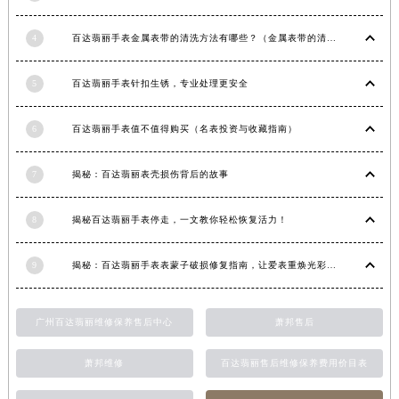
福建省莆田市城厢区霞林街道荔华东大道百达翡丽售后服务中心（需提前预约）
4
百达翡丽手表金属表带的清洗方法有哪些？（金属表带的清洗）
福建省三明市三元区东乾二路百达翡丽售后服务中心（需提前预约）
福建省漳州市龙文区步港路百达翡丽售后服务中心（需提前预约）
5
百达翡丽手表针扣生锈，专业处理更安全
江苏省常州市新北区龙锦路1590号现代传媒中心5号楼10层1008室百达翡丽售后服务中心（需提前预约）
江苏省淮安市清江浦区淮海北路百达翡丽售后服务中心（需提前预约）
6
百达翡丽手表值不值得购买（名表投资与收藏指南）
江苏省连云港市海州区通灌北路百达翡丽售后服务中心（需提前预约）
江苏省南京市秦淮区中山南路1号南京中心22层22-C1-C3室百达翡丽售后服务中心（需提前预约）
7
揭秘：百达翡丽表壳损伤背后的故事
江苏省宿迁市宿城区西湖路百达翡丽售后服务中心（需提前预约）
江苏省泰州市海陵区永定东路399号置地商务中心东塔（华润万象城）17层1706室百达翡丽售后服务中心（需提前预约）
8
揭秘百达翡丽手表停走，一文教你轻松恢复活力！
江苏省徐州市鼓楼区淮海东路29号苏宁广场IFC国际金融中心35层3508室百达翡丽售后服务中心（需提前预约）
9
揭秘：百达翡丽手表表蒙子破损修复指南，让爱表重焕光彩！
江苏省盐城市盐都区世纪大道5号盐城金融城写字楼1号楼16层1604室百达翡丽售后服务中心（需提前预约）
江苏省扬州市邗江区国展路29号星耀天地写字楼1号楼18层1803室百达翡丽售后服务中心（需提前预约）
江苏省镇江市京口区中山东路百达翡丽售后服务中心（需提前预约）
广州百达翡丽维修保养售后中心
萧邦售后
江西省抚州市临川区赣东大道百达翡丽售后服务中心（需提前预约）
萧邦维修
百达翡丽售后维修保养费用价目表
江西省赣州市章贡区文清路百达翡丽售后服务中心（需提前预约）
江西省吉安市吉州区井冈山大道百达翡丽售后服务中心（需提前预约）