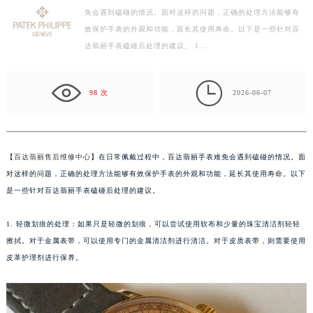
免会遇到磕碰的情况。面对这样的问题，正确的处理方法能够有
徐州市鼓楼区淮海东路29号苏宁广场IFC国际金融中心写字楼35层3508室（需提前预约）
效保护手表的外观和功能，延长其使用寿命。以下是一些针对百
扬州市邗江区国展路29号星耀天地写字楼1号楼18层1803室（需提前预约）
达翡丽手表磕碰后处理的建议。 1.…
盐城市盐都区世纪大道5号盐城金融城写字楼1号楼16层1604室（需提前预约）
泰州市海陵区永定东路399号置地商务中心东塔写字楼（华润万象城）17层1706室（需提前预约）

宁波市江北区大闸南路500号来福士广场办公楼20层2009室（需提前预约）
98 次
2026-06-07
杭州市上城区钱江路1366号华润大厦写字楼A座5层503-5室（需提前预约）
金华市金东区东市南街777号金华万达广场写字楼4号楼22层2209室（需提前预约）
绍兴市越城区胜利东路379号世茂天际中心写字楼8层805室（需提前预约）
【
百达翡丽售后维修中心
】在日常佩戴过程中，百达翡丽手表难免会遇到磕碰的情况。面
嘉兴市南湖区广益路705号嘉兴世界贸易中心写字楼A座13层1304室（需提前预约）
对这样的问题，正确的处理方法能够有效保护手表的外观和功能，延长其使用寿命。以下
南昌市红谷滩新区红谷中大道998号绿地双子塔（中央广场）A1座办公楼14层07室（需提前预约）
是一些针对百达翡丽手表磕碰后处理的建议。
济南市历下区经十路11111号华润中心写字楼（万象城）15层1508室（需提前预约）
1. 轻微划痕的处理：如果只是轻微的划痕，可以尝试使用软布和少量的珠宝清洁剂轻轻
广州市天河区天河路230号万菱汇国际中心写字楼A塔7层704室（需提前预约）
擦拭。对于金属表带，可以使用专门的金属清洁剂进行清洁。对于皮质表带，则需要使用
广州市越秀区环市东路371-375号世界贸易中心大厦南塔写字楼15层07室（需提前预约）
皮革护理剂进行保养。
深圳市罗湖区深南东路5001号华润大厦写字楼17层1701室（需提前预约）
惠州市惠城区江北文昌一路7号华贸大厦写字楼1座30层05室（需提前预约）
厦门市思明区湖滨东路95号华润大厦写字楼B座11层1104室（需提前预约）