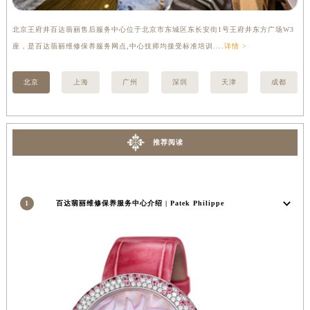
内蒙古自治区锡林郭勒盟市锡林浩特市光明街与额尔敦路交叉口百达翡丽售后服务中心（需提前预约）
北京王府井百达翡丽售后服务中心位于北京市东城区东长安街1号王府井东方广场W3
上
内蒙古自治区兴安盟市乌兰浩特市兴安大街百达翡丽售后服务中心（需提前预约）
座，是百达翡丽维修保养服务网点,中心技师均接受标准培训....
详情 >
修
山西省大同市平城区迎宾街百达翡丽售后服务中心（需提前预约）
山西省晋城市城区黄华街百达翡丽售后服务中心（需提前预约）
北京
上海
广州
深圳
天津
成都
山西省晋中市榆次区顺城街百达翡丽售后服务中心（需提前预约）
山西省临汾市尧都区解放路百达翡丽售后服务中心（需提前预约）
山西省吕梁市离石区永宁中路与建设街交叉口百达翡丽售后服务中心（需提前预约）
推荐阅读
山西省朔州市朔城区怡西路与鄯阳西街交汇处百达翡丽售后服务中心（需提前预约）
山西省忻州市忻府区和平东街与七一南路交叉口百达翡丽售后服务中心（需提前预约）
山西省阳泉市郊区平阳东街与新城大道交叉口百达翡丽售后服务中心（需提前预约）
1
百达翡丽维修保养服务中心介绍 | Patek Philippe
山西省运城市盐湖区河东街百达翡丽售后服务中心（需提前预约）
山西省长治市潞州区英雄中路百达翡丽售后服务中心（需提前预约）
山西省太原市迎泽区迎泽街道解放路15号亨得利名表维修授权店3楼百达翡丽售后服务中心（需提前预约）
天津市和平区赤峰道136号天津国际金融中心26层2603室百达翡丽售后服务中心（需提前预约）
安徽省安庆市迎江区人民路百达翡丽售后服务中心（需提前预约）
安徽省蚌埠市蚌山区淮河路百达翡丽售后服务中心（需提前预约）