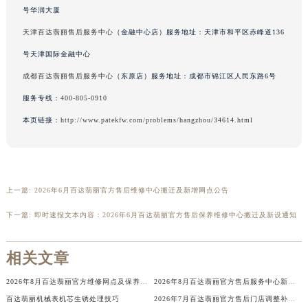
号华润大厦
吉林省辽源市龙山区人民大街百达翡丽售后服务中心（需提前预约）
吉林省梅河口市新华街道梅河大街百达翡丽售后服务中心（需提前预约）
天津百达翡丽售后服务中心
（金融中心店）服务地址：天津市和平区赤峰道136
吉林省四平市铁东区紫气大路与南九经街交汇处百达翡丽售后服务中心（需提前预约）
号天津国际金融中心
吉林省松原市宁江区五环大街百达翡丽售后服务中心（需提前预约）
成都百达翡丽售后服务中心
（东原店）服务地址：成都市锦江区人民东路6号
吉林省通化市东昌区环通乡江南大街百达翡丽售后服务中心（需提前预约）
服务专线：
400-805-0910
吉林省延边市延吉市解放路百达翡丽售后服务中心（需提前预约）
本页链接：
http://www.patekfw.com/problems/hangzhou/34614.html
辽宁省鞍山市铁东区站前街百达翡丽售后服务中心（需提前预约）
辽宁省本溪市平山区胜利路百达翡丽售后服务中心（需提前预约）
辽宁省朝阳市双塔区新华路百达翡丽售后服务中心（需提前预约）
辽宁省丹东市振兴区七经街百达翡丽售后服务中心（需提前预约）
上一篇:
2026年6月百达翡丽官方售后维修中心搬迁及新增网点公告
辽宁省抚顺市新抚区东一路百达翡丽售后服务中心（需提前预约）
下一篇:
即时速报文本内容：2026年6月百达翡丽官方售后保养维修中心搬迁及新设通知
辽宁省阜新市海州区解放大街百达翡丽售后服务中心（需提前预约）
辽宁省葫芦岛市连山区中央路百达翡丽售后服务中心（需提前预约）
相关文章
辽宁省锦州市古塔区中央大街百达翡丽售后服务中心（需提前预约）
2026年8月百达翡丽官方维修网点及保养中心变动补充汇总文本内容公示
2026年8月百达翡丽官方售后服务中心新址及新增点补充公告
辽宁省辽阳市白塔区新运大街百达翡丽售后服务中心（需提前预约）
百达翡丽机械表机芯生锈处理技巧
2026年7月百达翡丽官方售后门店调整补充公告（搬迁及新开）
辽宁省盘锦市兴隆台区石油大街百达翡丽售后服务中心（需提前预约）