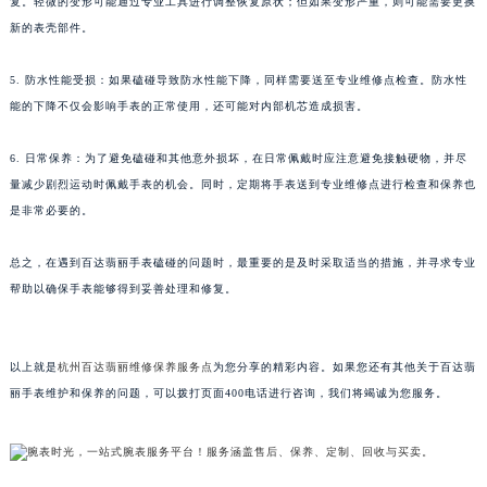
复。轻微的变形可能通过专业工具进行调整恢复原状；但如果变形严重，则可能需要更换
苏州市苏州工业园区星港街199号苏州中心办公楼C座22层08室（需提前预约）
新的表壳部件。
武汉市江汉区解放大道686号世界贸易大厦38层09室（需提前预约）
5. 防水性能受损：如果磕碰导致防水性能下降，同样需要送至专业维修点检查。防水性
南宁市青秀区金湖路59号地王大厦12楼1224室（需提前预约）
能的下降不仅会影响手表的正常使用，还可能对内部机芯造成损害。
合肥市蜀山区潜山路111号万象城华润大厦B座12楼03室（需提前预约）
泉州市丰泽区宝洲路729号浦西万达中心写字楼A座7楼709室（需提前预约）
6. 日常保养：为了避免磕碰和其他意外损坏，在日常佩戴时应注意避免接触硬物，并尽
青岛市南区山东路6号华润大厦B座22层04室（需提前预约）
量减少剧烈运动时佩戴手表的机会。同时，定期将手表送到专业维修点进行检查和保养也
烟台市芝罘区胜利路139号万达金融中心A座907室（需提前预约）
是非常必要的。
长春市朝阳区西安大路727号中银大厦A座(旺进大厦)18层09室（需提前预约）
总之，在遇到百达翡丽手表磕碰的问题时，最重要的是及时采取适当的措施，并寻求专业
贵阳市南明区都司高架桥路33号亨特国际金融中心14楼14D（需提前预约）
帮助以确保手表能够得到妥善处理和修复。
昆明市盘龙区北京路928号同德昆明广场写字楼10层06室（需提前预约）
石家庄市长安区中山东路39号勒泰中心写字楼B座13层07室（需提前预约）
西安市碑林区南关正街88号华侨城长安国际中心E座6楼10室（需提前预约）
以上就是
杭州百达翡丽维修保养服务点
为您分享的精彩内容。如果您还有其他关于百达翡
海口市龙华区金贸东路5号海口华润大厦B座17层1707室（需提前预约）
丽手表维护和保养的问题，可以拨打页面400电话进行咨询，我们将竭诚为您服务。
唐山市路南区新华东道100号万达广场写字楼A座10层1002室（需提前预约）
台州市椒江区东海大道1800号腾达中心东1幢20楼2002室（需提前预约）
内蒙古自治区呼和浩特市玉泉区大学西街70号华润万象城写字楼（鄂尔多斯大厦）23层2326室（需提前预约）