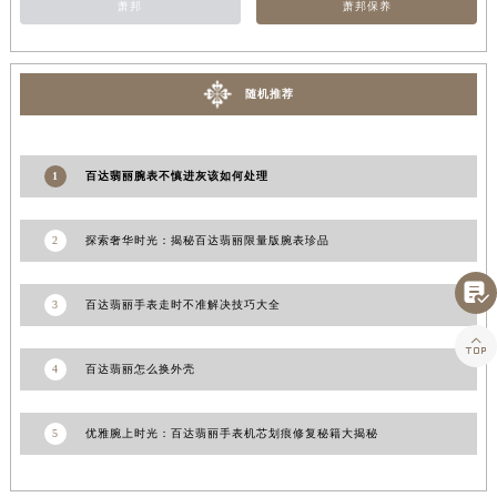
萧邦
萧邦保养
江西省景德镇市珠山区珠山中路百达翡丽售后服务中心（需提前预约）
江西省九江市浔阳区浔阳路百达翡丽售后服务中心（需提前预约）
江西省南昌市红谷滩新区红谷中大道998号绿地双子塔（中央广场）A1座办公楼14层1407室百达翡丽售后服务中心（需提前预约）
随机推荐
江西省萍乡市安源区萍安北大道与康庄路交叉口百达翡丽售后服务中心（需提前预约）
江西省上饶市信州区滨江西路百达翡丽售后服务中心（需提前预约）
江西省新余市渝水区北湖西路百达翡丽售后服务中心（需提前预约）
1
百达翡丽腕表不慎进灰该如何处理
江西省宜春市袁州区中山中路百达翡丽售后服务中心（需提前预约）
江西省鹰潭市月湖区胜利东路百达翡丽售后服务中心（需提前预约）
2
探索奢华时光：揭秘百达翡丽限量版腕表珍品
山东省德州市德城区东风中路百达翡丽售后服务中心（需提前预约）

山东省东营市东营区济南路百达翡丽售后服务中心（需提前预约）
3
百达翡丽手表走时不准解决技巧大全
山东省济南市历下区经十路11111号华润中心写字楼（万象城）15层1508室百达翡丽售后服务中心（需提前预约）

山东省济宁市任城区太白楼路百达翡丽售后服务中心（需提前预约）
4
百达翡丽怎么换外壳
山东省莱芜市文化南路8号银座商城名表维修一楼名表维修百达翡丽售后服务中心（需提前预约）
山东省临沂市兰山区解放路百达翡丽售后服务中心（需提前预约）
5
优雅腕上时光：百达翡丽手表机芯划痕修复秘籍大揭秘
山东省日照市东港区烟台路百达翡丽售后服务中心（需提前预约）
山东省泰安市泰山区财源街道泰山大街百达翡丽售后服务中心（需提前预约）