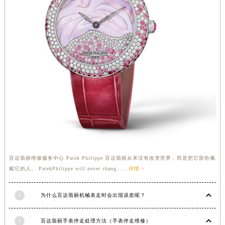
安徽省亳州市谯城区魏武大道百达翡丽售后服务中心（需提前预约）
安徽省池州市贵池区长江路百达翡丽售后服务中心（需提前预约）
安徽省滁州市琅琊区南谯北路百达翡丽售后服务中心（需提前预约）
安徽省阜阳市颍州区颍州北路百达翡丽售后服务中心（需提前预约）
安徽省淮北市相山区淮海路百达翡丽售后服务中心（需提前预约）
安徽省淮南市田家庵区国庆中路百达翡丽售后服务中心（需提前预约）
安徽省黄山市屯溪区黄山西路百达翡丽售后服务中心（需提前预约）
安徽省六安市金安区解放中路百达翡丽售后服务中心（需提前预约）
安徽省马鞍山市雨山区湖南西路百达翡丽售后服务中心（需提前预约）
安徽省宿州市埇桥区人民中路百达翡丽售后服务中心（需提前预约）
安徽省铜陵市铜官区石城大道百达翡丽售后服务中心（需提前预约）
百达翡丽维修服务中心 Patek Philippe 百达翡丽从来没有改变世界，而是把它留给佩
安徽省芜湖市镜湖区中山路步行街百达翡丽售后服务中心（需提前预约）
戴它的人。 PatekPhilippe will never chang......
详情 >
安徽省宣城市宣州区叠嶂西路百达翡丽售后服务中心（需提前预约）
福建省龙岩市新罗区九一南路百达翡丽售后服务中心（需提前预约）
2
为什么百达翡丽机械表走时会出现误差呢？
福建省南平市建阳区人民西路百达翡丽售后服务中心（需提前预约）
福建省宁德市蕉城区天湖东路百达翡丽售后服务中心（需提前预约）
3
百达翡丽手表停走处理方法（手表停走维修）