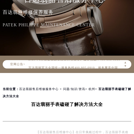
百达翡丽维修保养服务
PATEK PHILIPPE MAINTENANCE CENTER
2026年8月百达翡丽中国区售后服务网络优化升级公告
2026年8月百达翡丽全国官方售后客户服务热线：400-805-0910
▲
官网公告>
百达翡丽官方全国统一服务热线400-805-0910，服务覆盖中国大陆、香港、澳门、台湾全部区域（非大陆需加拨“+86”）
▼
2026年8月百达翡丽售后服务中心最新网点地址：
北京市朝阳区建国门外大街甲6号华熙国际中心写字楼D座11层1102室（北京总部）（需提前预约）
当前位置：
百达翡丽售后维修服务中心
>
问题/知识/资讯
>
杭州
> 百达翡丽手表磕碰了解
北京市东城区东长安街1号东方广场写字楼W3座6层602室（需提前预约）
决方法大全
天津市和平区赤峰道136号天津国际金融中心写字楼26层2603室（需提前预约）
百达翡丽手表磕碰了解决方法大全
上海市徐汇区虹桥路3号港汇中心写字楼2座37层3705室（需提前预约）
上海市黄浦区南京东路299号宏伊国际广场写字楼8层806室（需提前预约）
南京市秦淮区中山南路1号（新街口）南京中心写字楼22层C1-1室（需提前预约）
常州市新北区龙锦路1590号现代传媒中心写字楼5号楼10层1008室（需提前预约）
【百达翡丽售后维修中心】在日常佩戴过程中，百达翡丽手表难