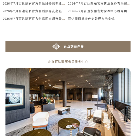
2026年7月百达翡丽官方售后维修保养业务网点重新配置补充通知
2026年7月百达翡丽官方售后服务布局完整补充调整（含迁址及新开）
辽宁省铁岭市银州区南马路百达翡丽售后服务中心（需提前预约）
2026年7月百达翡丽官方售后服务点变化补充最终总览（迁址+新设）
2026年7月百达翡丽官方保养中心维修网点搬迁及新增补充确认终稿内容公示
辽宁省营口市站前区市府路与渤海大街交叉口百达翡丽售后服务中心（需提前预约）
2026年7月百达翡丽官方售后网点调整最终补充速报（搬迁+新设）
百达翡丽腕表停走处理方法集锦
辽宁省沈阳市沈河区中街路137号亨得利名表维修授权店1楼百达翡丽售后服务中心（需提前预约）
辽宁省沈阳市沈河区中街路83号亨得利名表维修授权店1楼百达翡丽售后服务中心（需提前预约）
北京市朝阳区建国门外大街甲6号华熙国际中心D座11层1102室百达翡丽售后服务中心（北京总部）（需提前预约）
百达翡丽保养
北京市东城区东长安街1号王府井东方广场W3座6层602室百达翡丽售后服务中心（需提前预约）
河北省保定市竞秀区朝阳北大街北国先天下百达翡丽售后服务中心（需提前预约）
北京百达翡丽售后服务中心
内蒙古自治区阿拉善盟市左旗土尔扈特大街百达翡丽售后服务中心（需提前预约）
内蒙古自治区巴彦淖尔市临河区新华街百达翡丽售后服务中心（需提前预约）
内蒙古自治区包头市青山区幸福路甲3号王府井百货名表维修百达翡丽售后服务中心（需提前预约）
内蒙古自治区赤峰市红山区哈达街百达翡丽售后服务中心（需提前预约）
内蒙古自治区鄂尔多斯市东胜区伊金霍洛街百达翡丽售后服务中心（需提前预约）
内蒙古自治区呼伦贝尔市海拉尔区中央街百达翡丽售后服务中心（需提前预约）
内蒙古自治区通辽市科尔沁区明仁大街百达翡丽售后服务中心（需提前预约）
内蒙古自治区乌海市海勃湾区人民南路百达翡丽售后服务中心（需提前预约）
内蒙古自治区乌兰察布市集宁区恩和大街百达翡丽售后服务中心（需提前预约）