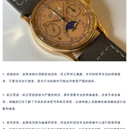
福州市鼓楼区五四路128-1号恒力城写字楼15层03室（需提前预约）
成都市锦江区人民东路6号SAC东原中心写字楼24层2406B室（需提前预约）
重庆市江北区观音桥步行街2号融恒时代广场写字楼9层902室（需提前预约）
长沙市芙蓉区定王台街道建湘路393号世茂环球金融中心写字楼（芙蓉广场）10层13室（需提前预约）
郑州市二七区铭功路10号华润大厦写字楼29层2905室（需提前预约）
太原市迎泽区解放路15号亨得利名表服务中心（品牌授权店）3层整层（需提前预约）
沈阳市沈河区中街路137号亨得利名表服务中心（品牌授权店）1层整层（需提前预约）
沈阳市沈河区中街路83号亨得利名表服务中心（品牌授权店）1层整层（需提前预约）
乌鲁木齐市天山区红山路26号时代广场（CCMALL）C座17层17-B（需提前预约）
2. 表镜损伤：如果表镜出现裂纹或划痕，应立即停止佩戴，并尽快联系专业的维修服
温州市鹿城区锦绣路1067号置信广场10层1015室（需提前预约）
务。不要尝试自行修复，因为不当的操作可能会导致更严重的损坏。
哈尔滨市道里区友谊西路600号富力中心T2座写字楼29层03室（需提前预约）
大连市中山区人民路15号国际金融大厦7层G室（需提前预约）
3. 机芯受损：机芯受损是较为严重的情况，通常需要专业的维修服务。在将手表送修
前，请确保已经了解了手表的具体型号和机芯类型，以便维修人员能够快速准确地进行诊
佛山市禅城区季华五路57号万科金融中心C座12层1205室（需提前预约）
断和修复。
东莞市东城街道鸿福东路1号民盈国贸中心T1写字楼9层907室（需提前预约）
无锡市梁溪区人民中路139号恒隆广场写字楼1座11层1104室（需提前预约）
4. 表壳变形：如果表壳因为磕碰而变形，应该及时送到专业的维修中心进行检查和修
南通市崇川区工农路57号圆融广场写字楼16层1603室（需提前预约）