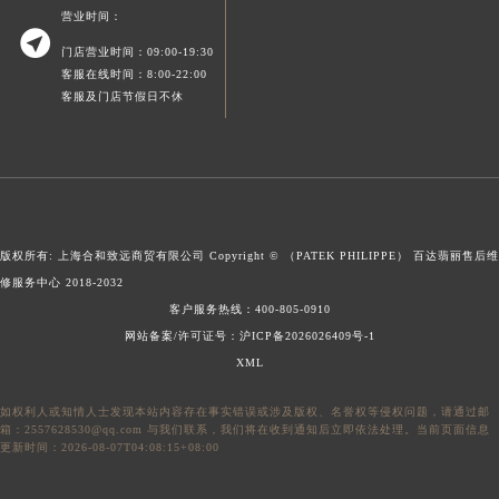
营业时间：
澳门特别行政区风顺堂区南湾大马路百达翡丽售后服务中心（需提前预约）

澳门特别行政区花地玛堂区关闸广场百达翡丽售后服务中心（需提前预约）
门店营业时间：09:00-19:30
客服在线时间：8:00-22:00
澳门特别行政区花王堂区大三巴商圈百达翡丽售后服务中心（需提前预约）
客服及门店节假日不休
澳门特别行政区嘉模堂区官也街百达翡丽售后服务中心（需提前预约）
澳门省路氹城市金光大道百达翡丽售后服务中心（需提前预约）
澳门特别行政区望德堂区塔石广场百达翡丽售后服务中心（需提前预约）
福建省福州市鼓楼区五四路128-1号恒力城写字楼15层03室百达翡丽售后服务中心（需提前预约）
福建省厦门市思明区湖滨东路95号万象城华润大厦B座11层1104室百达翡丽售后服务中心（需提前预约）
版权所有: 上海合和致远商贸有限公司 Copyright © （PATEK PHILIPPE）
百达翡丽售后维
广东省潮州市潮安区新风路与潮汕路交汇处百达翡丽售后服务中心（需提前预约）
修服务中心
2018-2032
广东省广州市天河区天河路230号万菱汇国际中心A塔7层704室百达翡丽售后服务中心（需提前预约）
客户服务热线：
400-805-0910
广东省广州市越秀区环市东路371-375号世界贸易中心大厦南塔15层1507室百达翡丽售后服务中心（需提前预约）
网站备案/许可证号：沪ICP备2026026409号-1
XML
广东省河源市源城区越王大道百达翡丽售后服务中心（需提前预约）
广东省惠州市惠城区江北文昌一路7号华贸大厦1座30层3005室百达翡丽售后服务中心（需提前预约）
如权利人或知情人士发现本站内容存在事实错误或涉及版权、名誉权等侵权问题，请通过邮
广东省江门市蓬江区广场西路百达翡丽售后服务中心（需提前预约）
箱：2557628530@qq.com 与我们联系，我们将在收到通知后立即依法处理。当前页面信息
更新时间：2026-08-07T04:08:15+08:00
广东省揭阳市榕城进贤门步行街百达翡丽售后服务中心（需提前预约）
广东省茂名市电白区水东街道迎宾大道百达翡丽售后服务中心（需提前预约）