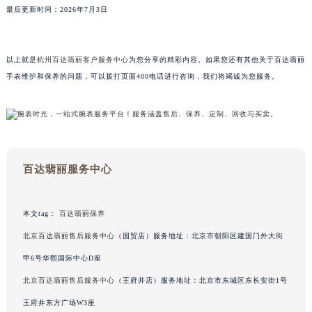
最后更新时间：2026年7月3日
广东省韶关市武江区芙蓉新区与老城中心交汇处百达翡丽售后服务中心（需提前预约）
广东省深圳市罗湖区深南东路5001号华润大厦17层1701室百达翡丽售后服务中心（需提前预约）
广东省阳江市江城区东风一路百达翡丽售后服务中心（需提前预约）
以上就是
杭州百达翡丽客户服务中心
为您分享的精彩内容。如果您还有其他关于百达翡丽
广东省云浮市云城区金山路百达翡丽售后服务中心（需提前预约）
手表维护和保养的问题，可以拨打页面400电话进行咨询，我们将竭诚为您服务。
广东省湛江市赤坎区观海北路百达翡丽售后服务中心（需提前预约）
广东省肇庆市端州区信安大道与砚都大道交汇处百达翡丽售后服务中心（需提前预约）
广西壮族自治区百色市右江区中山二路百达翡丽售后服务中心（需提前预约）
广西壮族自治区北海市海城区北京路百达翡丽售后服务中心（需提前预约）
百达翡丽服务中心
广西壮族自治区崇左市江州区石景林街道友谊大道与丽川路交汇处百达翡丽售后服务中心（需提前预约）
广西壮族自治区防城港市港口区金花茶大道百达翡丽售后服务中心（需提前预约）
广西壮族自治区贵港市港北区港城街道布山大道与仙衣路交叉口百达翡丽售后服务中心（需提前预约）
本文tag：
百达翡丽保养
广西壮族自治区桂林市秀峰区红岭路百达翡丽售后服务中心（需提前预约）
北京百达翡丽售后服务中心
（国贸店）服务地址：北京市朝阳区建国门外大街
广西壮族自治区河池市金城江区金城江街道朝阳路百达翡丽售后服务中心（需提前预约）
甲6号华熙国际中心D座
广西壮族自治区贺州市八步区城东街道灵峰南路百达翡丽售后服务中心（需提前预约）
北京百达翡丽售后服务中心
（王府井店）服务地址：北京市东城区东长安街1号
广西壮族自治区来宾市兴宾区桂中大道百达翡丽售后服务中心（需提前预约）
王府井东方广场W3座
广西壮族自治区柳州市城中区中山中路百达翡丽售后服务中心（需提前预约）