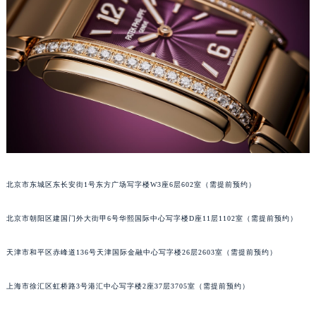
郑州市二七区铭功路10号华润大厦写字楼29层2905室（需提前预约）
太原市迎泽区解放路15号亨得利名表服务中心（品牌授权店）3层整层（需提前预约）
沈阳市沈河区中街路137号亨得利名表服务中心（品牌授权店）1层整层（需提前预约）
沈阳市沈河区中街路83号亨得利名表服务中心（品牌授权店）1层整层（需提前预约）
乌鲁木齐市天山区红山路26号时代广场（CCMALL）C座17层17-B（需提前预约）
温州市鹿城区锦绣路1067号置信广场10层1015室（需提前预约）
哈尔滨市道里区友谊西路600号富力中心T2座写字楼29层03室（需提前预约）
大连市中山区人民路15号国际金融大厦7层G室（需提前预约）
佛山市禅城区季华五路57号万科金融中心C座12层1205室（需提前预约）
北京市东城区东长安街1号东方广场写字楼W3座6层602室（需提前预约）
东莞市东城街道鸿福东路1号民盈国贸中心T1写字楼9层907室（需提前预约）
无锡市梁溪区人民中路139号恒隆广场写字楼1座11层1104室（需提前预约）
北京市朝阳区建国门外大街甲6号华熙国际中心写字楼D座11层1102室（需提前预约）
南通市崇川区工农路57号圆融广场写字楼16层1603室（需提前预约）
苏州市苏州工业园区星港街199号苏州中心办公楼C座22层08室（需提前预约）
天津市和平区赤峰道136号天津国际金融中心写字楼26层2603室（需提前预约）
武汉市江汉区解放大道686号世界贸易大厦38层09室（需提前预约）
上海市徐汇区虹桥路3号港汇中心写字楼2座37层3705室（需提前预约）
南宁市青秀区金湖路59号地王大厦12楼1224室（需提前预约）
合肥市蜀山区潜山路111号万象城华润大厦B座12楼03室（需提前预约）