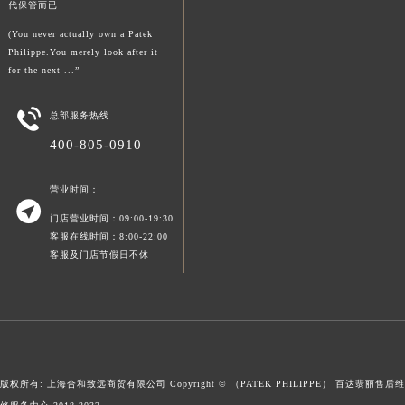
代保管而已
新疆维吾尔自治区奎屯市团结西街百达翡丽售后服务中心（需提前预约）
(You never actually own a Patek
新疆维吾尔自治区昆玉市昆泉街百达翡丽售后服务中心（需提前预约）
Philippe.You merely look after it
新疆维吾尔自治区沙湾市三道河子镇世纪大道南路百达翡丽售后服务中心（需提前预约）
for the next ...”
新疆维吾尔自治区石河子市北二路百达翡丽售后服务中心（需提前预约）

总部服务热线
新疆维吾尔自治区双河市光明路百达翡丽售后服务中心（需提前预约）
400-805-0910
新疆维吾尔自治区塔城市塔城地区闻琴路百达翡丽售后服务中心（需提前预约）
新疆维吾尔自治区铁门关市兴疆路百达翡丽售后服务中心（需提前预约）
营业时间：
新疆维吾尔自治区图木舒克市图木舒克市中兴街百达翡丽售后服务中心（需提前预约）

门店营业时间：09:00-19:30
新疆维吾尔自治区吐鲁番市高昌区文化中路文化中路百达翡丽售后服务中心（需提前预约）
客服在线时间：8:00-22:00
新疆维吾尔自治区乌苏市乌鲁木齐北路百达翡丽售后服务中心（需提前预约）
客服及门店节假日不休
新疆维吾尔自治区五家渠市长征西街百达翡丽售后服务中心（需提前预约）
新疆维吾尔自治区新星市东风路百达翡丽售后服务中心（需提前预约）
新疆维吾尔自治区伊宁市解放西路百达翡丽售后服务中心（需提前预约）
贵州省安顺市西秀区中华南路百达翡丽售后服务中心（需提前预约）
贵州省毕节市七星关区松山路百达翡丽售后服务中心（需提前预约）
版权所有: 上海合和致远商贸有限公司 Copyright © （PATEK PHILIPPE）
百达翡丽售后维
贵州省六盘水市钟山区钟山大道百达翡丽售后服务中心（需提前预约）