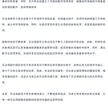
兼容性和质量。同时，官方售后还建立了完善的配件管理系统，能够及时准确地为维修提
澳门省路氹城市金光大道百达翡丽售后服务中心（需提前预约）
供所需的配件，提高维修效率。
澳门特别行政区望德堂区塔石广场百达翡丽售后服务中心（需提前预约）
福建省福州市鼓楼区五四路128-1号恒力城写字楼15层03室百达翡丽售后服务中心（需提前预约）
百达翡丽官方售后还致力于环保和可持续发展。在维修过程中，采用环保的维修工艺和材
料，减少对环境的影响。同时，对废旧零部件进行合理的回收和处理，实现资源的循环利
福建省厦门市思明区湖滨东路95号万象城华润大厦B座11层1104室百达翡丽售后服务中心（需提前预约）
用。
广东省潮州市潮安区新风路与潮汕路交汇处百达翡丽售后服务中心（需提前预约）
广东省广州市天河区天河路230号万菱汇国际中心A塔7层704室百达翡丽售后服务中心（需提前预约）
随着科技的不断发展，百达翡丽官方售后也在不断引入新的技术和设备。例如，利用先进
广东省广州市越秀区环市东路371-375号世界贸易中心大厦南塔15层1507室百达翡丽售后服务中心（需提前预约）
的检测仪器可以更准确地检测腕表的故障和问题，提高维修的准确性和效率。同时，通过
广东省河源市源城区越王大道百达翡丽售后服务中心（需提前预约）
数字化管理系统，实现对售后流程的全程监控和管理，提高服务质量和管理水平。
广东省惠州市惠城区江北文昌一路7号华贸大厦1座30层3005室百达翡丽售后服务中心（需提前预约）
百达翡丽中国区的官方售后体系在不断优化和完善的过程中，始终以表主的需求为核心，
广东省江门市蓬江区广场西路百达翡丽售后服务中心（需提前预约）
致力于为表主提供更加优质、高效、专业的售后服务。无论是从服务网络的覆盖范围、服
广东省揭阳市榕城进贤门步行街百达翡丽售后服务中心（需提前预约）
务质量的提升，还是从与表主的互动和沟通方面，都体现了百达翡丽对表主的关怀和负
广东省茂名市电白区水东街道迎宾大道百达翡丽售后服务中心（需提前预约）
责。
广东省梅州市梅江区金燕大道百达翡丽售后服务中心（需提前预约）
广东省清远市清城区湖西路百达翡丽售后服务中心（需提前预约）
未来，百达翡丽官方售后将继续努力，不断创新和改进，为表主带来更好的售后体验，让
广东省汕头市龙湖区长平路百达翡丽售后服务中心（需提前预约）
每一枚百达翡丽腕表都能始终保持卓越的品质和性能。
广东省汕尾市城区香洲街道园林社区翠园街百达翡丽售后服务中心（需提前预约）