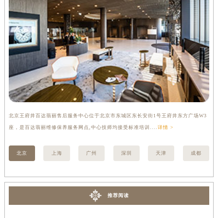
河南省驻马店市驿城区乐山大道与置地大道交叉口百达翡丽售后服务中心（需提前预约）
湖北省鄂州市鄂城区文星大道百达翡丽售后服务中心（需提前预约）
湖北省黄冈市黄州区赤壁大道百达翡丽售后服务中心（需提前预约）
湖北省黄石市黄石港区武汉路百达翡丽售后服务中心（需提前预约）
湖北省荆门市东宝中天街步行街百达翡丽售后服务中心（需提前预约）
湖北省荆州市荆州区荆中路百达翡丽售后服务中心（需提前预约）
湖北省十堰市茅箭区人民北路百达翡丽售后服务中心（需提前预约）
湖北省随州市曾都区青年路百达翡丽售后服务中心（需提前预约）
北京王府井百达翡丽售后服务中心位于北京市东城区东长安街1号王府井东方广场W3
上
湖北省咸宁市咸安区长安大道百达翡丽售后服务中心（需提前预约）
座，是百达翡丽维修保养服务网点,中心技师均接受标准培训....
详情 >
修
湖北省襄阳市樊城区长虹路与人民路交叉口百达翡丽售后服务中心（需提前预约）
湖北省孝感市孝南区复兴大道百达翡丽售后服务中心（需提前预约）
北京
上海
广州
深圳
天津
成都
湖北省宜昌市西陵区夷陵大道与港窑路百达翡丽售后服务中心（需提前预约）
湖南省常德市武陵区人民路百达翡丽售后服务中心（需提前预约）
湖南省郴州市北湖区国庆北路百达翡丽售后服务中心（需提前预约）
推荐阅读
湖南省衡阳市雁峰区解放路百达翡丽售后服务中心（需提前预约）
湖南省怀化市鹤城区迎丰中路百达翡丽售后服务中心（需提前预约）