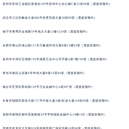
苏州市苏州工业园区星港街199号苏州中心办公楼C座22层08室（需提前预约）
山西省晋中市榆次区顺城街百达翡丽售后服务中心（需提前预约）
山西省临汾市尧都区解放路百达翡丽售后服务中心（需提前预约）
武汉市江汉区解放大道686号世界贸易大厦38层09室（需提前预约）
山西省吕梁市离石区永宁中路与建设街交叉口百达翡丽售后服务中心（需提前预约）
山西省朔州市朔城区怡西路与鄯阳西街交汇处百达翡丽售后服务中心（需提前预约）
南宁市青秀区金湖路59号地王大厦12楼1224室（需提前预约）
山西省忻州市忻府区和平东街与七一南路交叉口百达翡丽售后服务中心（需提前预约）
合肥市蜀山区潜山路111号万象城华润大厦B座12楼03室（需提前预约）
山西省阳泉市郊区平阳东街与新城大道交叉口百达翡丽售后服务中心（需提前预约）
山西省运城市盐湖区河东街百达翡丽售后服务中心（需提前预约）
泉州市丰泽区宝洲路729号浦西万达中心写字楼A座7楼709室（需提前预约）
山西省长治市潞州区英雄中路百达翡丽售后服务中心（需提前预约）
山西省太原市迎泽区迎泽街道解放路15号亨得利名表维修授权店3楼百达翡丽售后服务中心（需提前预约）
青岛市南区山东路6号华润大厦B座22层04室（需提前预约）
天津市和平区赤峰道136号天津国际金融中心26层2603室百达翡丽售后服务中心（需提前预约）
安徽省安庆市迎江区人民路百达翡丽售后服务中心（需提前预约）
烟台市芝罘区胜利路139号万达金融中心A座907室（需提前预约）
安徽省蚌埠市蚌山区淮河路百达翡丽售后服务中心（需提前预约）
长春市朝阳区西安大路727号中银大厦A座(旺进大厦)18层09室（需提前预约）
安徽省亳州市谯城区魏武大道百达翡丽售后服务中心（需提前预约）
安徽省池州市贵池区长江路百达翡丽售后服务中心（需提前预约）
贵阳市南明区都司高架桥路33号亨特国际金融中心14楼14D（需提前预约）
安徽省滁州市琅琊区南谯北路百达翡丽售后服务中心（需提前预约）
安徽省阜阳市颍州区颍州北路百达翡丽售后服务中心（需提前预约）
昆明市盘龙区北京路928号同德昆明广场写字楼10层06室（需提前预约）