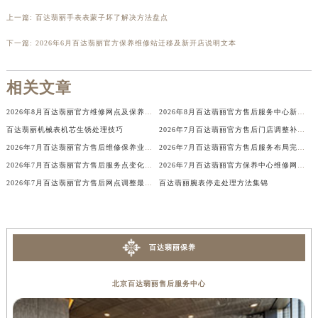
河南省鹤壁市淇滨区九州路百达翡丽售后服务中心（需提前预约）
上一篇:
百达翡丽手表表蒙子坏了解决方法盘点
河南省济源市沁园街道济水大道百达翡丽售后服务中心（需提前预约）
下一篇:
2026年6月百达翡丽官方保养维修站迁移及新开店说明文本
河南省焦作市解放区解放路百达翡丽售后服务中心（需提前预约）
河南省开封市鼓楼区中山路百达翡丽售后服务中心（需提前预约）
相关文章
河南省洛阳市西工区中州中路与解放路交叉口百达翡丽售后服务中心（需提前预约）
2026年8月百达翡丽官方维修网点及保养中心变动补充汇总文本内容公示
2026年8月百达翡丽官方售后服务中心新址及新增点补充公告
河南省漯河市源汇区交通路百达翡丽售后服务中心（需提前预约）
百达翡丽机械表机芯生锈处理技巧
2026年7月百达翡丽官方售后门店调整补充公告（搬迁及新开）
河南省南阳市宛城区范蠡东路与南都路交叉口百达翡丽售后服务中心（需提前预约）
2026年7月百达翡丽官方售后维修保养业务网点重新配置补充通知
2026年7月百达翡丽官方售后服务布局完整补充调整（含迁址及新开）
河南省平顶山市卫东区建设路百达翡丽售后服务中心（需提前预约）
2026年7月百达翡丽官方售后服务点变化补充最终总览（迁址+新设）
2026年7月百达翡丽官方保养中心维修网点搬迁及新增补充确认终稿内容公示
河南省濮阳市大华龙区开州路绿城路交叉口百达翡丽售后服务中心（需提前预约）
2026年7月百达翡丽官方售后网点调整最终补充速报（搬迁+新设）
百达翡丽腕表停走处理方法集锦
河南省三门峡市湖滨区和平路百达翡丽售后服务中心（需提前预约）
河南省商丘市梁园区神火大道百达翡丽售后服务中心（需提前预约）
河南省新乡市红旗区人民路百达翡丽售后服务中心（需提前预约）
百达翡丽保养
河南省信阳市浉河区东方红大道百达翡丽售后服务中心（需提前预约）
河南省许昌市魏都区建安大道与八龙路交叉口百达翡丽售后服务中心（需提前预约）
北京百达翡丽售后服务中心
河南省郑州市二七区民主路10号华润大厦29层2905室百达翡丽售后服务中心（需提前预约）
河南省周口市川汇区七一路百达翡丽售后服务中心（需提前预约）