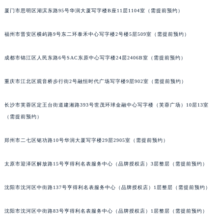
吉林省通化市东昌区环通乡江南大街百达翡丽售后服务中心（需提前预约）
厦门市思明区湖滨东路95号华润大厦写字楼B座11层1104室（需提前预约）
吉林省延边市延吉市解放路百达翡丽售后服务中心（需提前预约）
福州市晋安区横屿路9号东二环泰禾中心写字楼2号楼5层509室（需提前预约）
辽宁省鞍山市铁东区站前街百达翡丽售后服务中心（需提前预约）
辽宁省本溪市平山区胜利路百达翡丽售后服务中心（需提前预约）
成都市锦江区人民东路6号SAC东原中心写字楼24层2406B室（需提前预约）
辽宁省朝阳市双塔区新华路百达翡丽售后服务中心（需提前预约）
辽宁省丹东市振兴区七经街百达翡丽售后服务中心（需提前预约）
重庆市江北区观音桥步行街2号融恒时代广场写字楼9层902室（需提前预约）
辽宁省抚顺市新抚区东一路百达翡丽售后服务中心（需提前预约）
长沙市芙蓉区定王台街道建湘路393号世茂环球金融中心写字楼（芙蓉广场）10层13室
辽宁省阜新市海州区解放大街百达翡丽售后服务中心（需提前预约）
（需提前预约）
辽宁省葫芦岛市连山区中央路百达翡丽售后服务中心（需提前预约）
辽宁省锦州市古塔区中央大街百达翡丽售后服务中心（需提前预约）
郑州市二七区铭功路10号华润大厦写字楼29层2905室（需提前预约）
辽宁省辽阳市白塔区新运大街百达翡丽售后服务中心（需提前预约）
辽宁省盘锦市兴隆台区石油大街百达翡丽售后服务中心（需提前预约）
太原市迎泽区解放路15号亨得利名表服务中心（品牌授权店）3层整层（需提前预约）
辽宁省铁岭市银州区南马路百达翡丽售后服务中心（需提前预约）
沈阳市沈河区中街路137号亨得利名表服务中心（品牌授权店）1层整层（需提前预约）
辽宁省营口市站前区市府路与渤海大街交叉口百达翡丽售后服务中心（需提前预约）
辽宁省沈阳市沈河区中街路137号亨得利名表维修授权店1楼百达翡丽售后服务中心（需提前预约）
沈阳市沈河区中街路83号亨得利名表服务中心（品牌授权店）1层整层（需提前预约）
辽宁省沈阳市沈河区中街路83号亨得利名表维修授权店1楼百达翡丽售后服务中心（需提前预约）