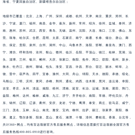
海省、宁夏回族自治区、新疆维吾尔自治区；
江苏省淮安市清江浦区淮海北路百达翡丽售后服务中心（需提前预约）
江苏省连云港市海州区通灌北路百达翡丽售后服务中心（需提前预约）
地级市已覆盖：北京、上海、广州、深圳、成都、杭州、天津、南京、重庆、郑州、长
江苏省南京市秦淮区中山南路1号南京中心22层22-C1-C3室百达翡丽售后服务中心（需提前预约）
沙、宁波、厦门、福州、南昌、金华、嘉兴、扬州、常州、绍兴、徐州、盐城、泰州、济
南、惠州、苏州、武汉、西安、青岛、无锡、温州、沈阳、大连、海口、三亚、佛山、东
江苏省宿迁市宿城区西湖路百达翡丽售后服务中心（需提前预约）
莞、珠海、哈尔滨、合肥、昆明、太原、石家庄、南宁、南通、长春、烟台、唐山、廊
江苏省泰州市海陵区永定东路399号置地商务中心东塔（华润万象城）17层1706室百达翡丽售后服务中心（需提前预约）
坊、保定、贵阳、泉州、台州、湖州、中山、乌鲁木齐、洛阳、邯郸、秦皇岛、澳门、西
江苏省徐州市鼓楼区淮海东路29号苏宁广场IFC国际金融中心35层3508室百达翡丽售后服务中心（需提前预约）
宁、潍坊、呼和浩特、沧州、鞍山、赣州、临沂、岳阳、平顶山、镇江、桂林、芜湖、汕
江苏省盐城市盐都区世纪大道5号盐城金融城写字楼1号楼16层1604室百达翡丽售后服务中心（需提前预约）
头、淄博、兰州、银川、郴州、大庆、张家口、衡阳、焦作、周口、邵阳、亳州、新乡、
江苏省扬州市邗江区国展路29号星耀天地写字楼1号楼18层1803室百达翡丽售后服务中心（需提前预约）
衡水、牡丹江、德州、聊城、包头、淮安、宜昌、许昌、邢台、宿迁、丽水、蚌埠、上
江苏省镇江市京口区中山东路百达翡丽售后服务中心（需提前预约）
饶、晋中、葫芦岛、四平、宜春、滁州、大同、舟山、绵阳、天水、德阳、承德、绥化、
马鞍山、三明、滨州、黄冈、赤峰、荆州、通化、鸡西、佳木斯、黑河、连云港、阜阳、
江西省抚州市临川区赣东大道百达翡丽售后服务中心（需提前预约）
吉安、枣庄、永州、清远、揭阳、梧州、渭南、延安、长治、运城、淮南、莆田、荆门、
江西省赣州市章贡区文清路百达翡丽售后服务中心（需提前预约）
益阳、梅州、达州、榆林、威海、九江、济宁、齐齐哈尔、南阳、常德、呼伦贝尔、丹
江西省吉安市吉州区井冈山大道百达翡丽售后服务中心（需提前预约）
东、锦州、辽阳、辽源、衢州、安庆、龙岩、宁德、鹰潭、泰安、商丘、驻马店、咸宁、
江西省景德镇市珠山区珠山中路百达翡丽售后服务中心（需提前预约）
江门、茂名、玉林、乐山、南充、雅安、宝鸡、柳州、拉萨、丽江、张家界、襄阳、株
江西省九江市浔阳区浔阳路百达翡丽售后服务中心（需提前预约）
洲、遵义、鄂尔多斯、阳泉、昆山、黄石、湘潭、十堰、漳州、攀枝花、香港、台北等，
江西省南昌市红谷滩新区红谷中大道998号绿地双子塔（中央广场）A1座办公楼14层1407室百达翡丽售后服务中心（需提前预约）
共计360+网点，均有百达翡丽官方售后服务网点，详细信息需拨打百达翡丽全国官方售
后服务热线400-805-0910进行咨询。
江西省萍乡市安源区萍安北大道与康庄路交叉口百达翡丽售后服务中心（需提前预约）