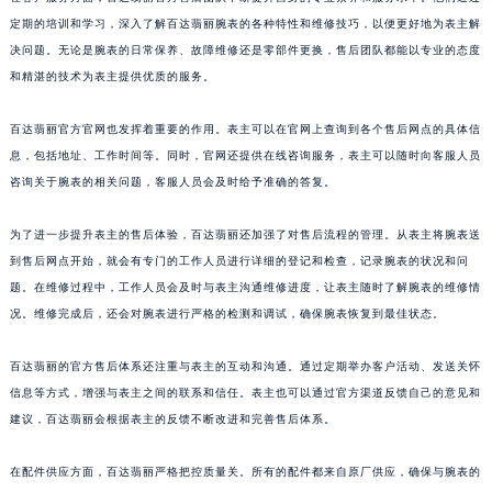
上海市黄浦区南京东路299号宏伊国际广场写字楼8层806室百达翡丽售后服务中心（需提前预约）
定期的培训和学习，深入了解百达翡丽腕表的各种特性和维修技巧，以便更好地为表主解
决问题。无论是腕表的日常保养、故障维修还是零部件更换，售后团队都能以专业的态度
上海市徐汇区虹桥路3号港汇中心2座37层3705室百达翡丽售后服务中心（需提前预约）
和精湛的技术为表主提供优质的服务。
浙江省杭州市上城区钱江路1366号华润大厦A座5层503-5室百达翡丽售后服务中心（需提前预约）
浙江省湖州市吴兴区劳动路百达翡丽售后服务中心（需提前预约）
百达翡丽官方官网也发挥着重要的作用。表主可以在官网上查询到各个售后网点的具体信
浙江省嘉兴市南湖区广益路705号嘉兴世界贸易中心A座13层1304室百达翡丽售后服务中心（需提前预约）
息，包括地址、工作时间等。同时，官网还提供在线咨询服务，表主可以随时向客服人员
浙江省金华市金东区东市南街777号金华万达广场4号楼22楼2209室百达翡丽售后服务中心（需提前预约）
咨询关于腕表的相关问题，客服人员会及时给予准确的答复。
浙江省丽水市莲都区解放街百达翡丽售后服务中心（需提前预约）
为了进一步提升表主的售后体验，百达翡丽还加强了对售后流程的管理。从表主将腕表送
浙江省宁波市江北区大闸南路500号来福士广场办公楼20层2009室百达翡丽售后服务中心（需提前预约）
到售后网点开始，就会有专门的工作人员进行详细的登记和检查，记录腕表的状况和问
浙江省衢州市柯城区上街百达翡丽售后服务中心（需提前预约）
题。在维修过程中，工作人员会及时与表主沟通维修进度，让表主随时了解腕表的维修情
浙江省绍兴市越城区胜利东路379号世茂天际中心写字楼8层805室百达翡丽售后服务中心（需提前预约）
况。维修完成后，还会对腕表进行严格的检测和调试，确保腕表恢复到最佳状态。
浙江省舟山市定海区解放东路百达翡丽售后服务中心（需提前预约）
澳门特别行政区大堂区议事亭前地（新马路）百达翡丽售后服务中心（需提前预约）
百达翡丽的官方售后体系还注重与表主的互动和沟通。通过定期举办客户活动、发送关怀
澳门特别行政区风顺堂区南湾大马路百达翡丽售后服务中心（需提前预约）
信息等方式，增强与表主之间的联系和信任。表主也可以通过官方渠道反馈自己的意见和
建议，百达翡丽会根据表主的反馈不断改进和完善售后体系。
澳门特别行政区花地玛堂区关闸广场百达翡丽售后服务中心（需提前预约）
澳门特别行政区花王堂区大三巴商圈百达翡丽售后服务中心（需提前预约）
在配件供应方面，百达翡丽严格把控质量关。所有的配件都来自原厂供应，确保与腕表的
澳门特别行政区嘉模堂区官也街百达翡丽售后服务中心（需提前预约）