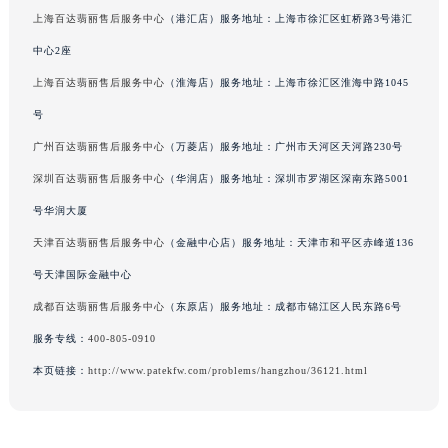
上海百达翡丽售后服务中心
（港汇店）服务地址：上海市徐汇区虹桥路3号港汇
广西壮族自治区钦州市钦南区金海湾东大街百达翡丽售后服务中心（需提前预约）
广西壮族自治区梧州市万秀区龙湖镇高旺路百达翡丽售后服务中心（需提前预约）
中心2座
广西壮族自治区玉林市玉州区金玉路百达翡丽售后服务中心（需提前预约）
上海百达翡丽售后服务中心
（淮海店）服务地址：上海市徐汇区淮海中路1045
海南省儋州市儋州市那大镇兰洋北路百达翡丽售后服务中心（需提前预约）
号
海南省东方市八所镇解放西路百达翡丽售后服务中心（需提前预约）
广州百达翡丽售后服务中心
（万菱店）服务地址：广州市天河区天河路230号
海南省琼海市嘉积镇东风路百达翡丽售后服务中心（需提前预约）
深圳百达翡丽售后服务中心
（华润店）服务地址：深圳市罗湖区深南东路5001
海南省三沙市西沙区西沙群岛永兴岛北京路百达翡丽售后服务中心（需提前预约）
号华润大厦
海南省三亚市吉阳区迎宾路百达翡丽售后服务中心（需提前预约）
天津百达翡丽售后服务中心
（金融中心店）服务地址：天津市和平区赤峰道136
海南省万宁市万城镇解放路百达翡丽售后服务中心（需提前预约）
海南省文昌市文城镇教育东路百达翡丽售后服务中心（需提前预约）
号天津国际金融中心
海南省五指山市通什镇三月三大道百达翡丽售后服务中心（需提前预约）
成都百达翡丽售后服务中心
（东原店）服务地址：成都市锦江区人民东路6号
香港特别行政区尖沙咀区油尖旺区广东道百达翡丽售后服务中心（需提前预约）
服务专线：
400-805-0910
香港特别行政区金钟区中西区金钟道百达翡丽售后服务中心（需提前预约）
本页链接：
http://www.patekfw.com/problems/hangzhou/36121.html
香港特别行政区九龙区油尖旺区弥敦道百达翡丽售后服务中心（需提前预约）
香港特别行政区铜锣湾区湾仔区轩尼诗道百达翡丽售后服务中心（需提前预约）
河南省安阳市文峰区解放大道百达翡丽售后服务中心（需提前预约）