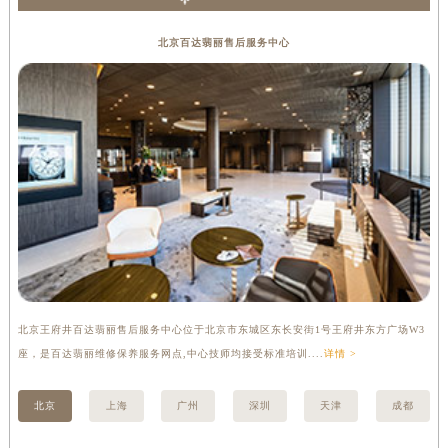
百达翡丽保养
北京百达翡丽售后服务中心
北京王府井百达翡丽售后服务中心位于北京市东城区东长安街1号王府井东方广场W3
上
座，是百达翡丽维修保养服务网点,中心技师均接受标准培训....
详情 >
修
北京
上海
广州
深圳
天津
成都