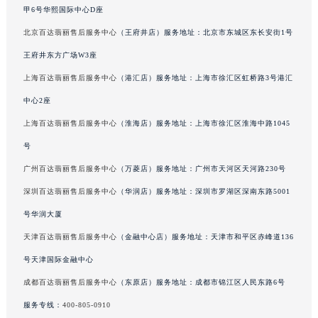
甲6号华熙国际中心D座
北京百达翡丽售后服务中心
（王府井店）服务地址：北京市东城区东长安街1号
王府井东方广场W3座
上海百达翡丽售后服务中心
（港汇店）服务地址：上海市徐汇区虹桥路3号港汇
中心2座
上海百达翡丽售后服务中心
（淮海店）服务地址：上海市徐汇区淮海中路1045
号
广州百达翡丽售后服务中心
（万菱店）服务地址：广州市天河区天河路230号
深圳百达翡丽售后服务中心
（华润店）服务地址：深圳市罗湖区深南东路5001
号华润大厦
天津百达翡丽售后服务中心
（金融中心店）服务地址：天津市和平区赤峰道136
号天津国际金融中心
成都百达翡丽售后服务中心
（东原店）服务地址：成都市锦江区人民东路6号
服务专线：
400-805-0910