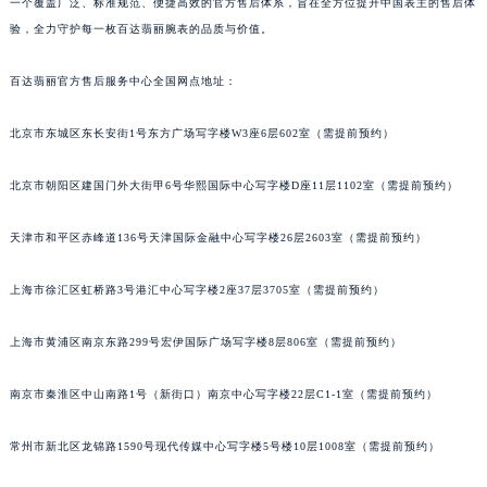
一个覆盖广泛、标准规范、便捷高效的官方售后体系，旨在全方位提升中国表主的售后体
验，全力守护每一枚百达翡丽腕表的品质与价值。
百达翡丽官方售后服务中心全国网点地址：
北京市东城区东长安街1号东方广场写字楼W3座6层602室（需提前预约）
北京市朝阳区建国门外大街甲6号华熙国际中心写字楼D座11层1102室（需提前预约）
天津市和平区赤峰道136号天津国际金融中心写字楼26层2603室（需提前预约）
上海市徐汇区虹桥路3号港汇中心写字楼2座37层3705室（需提前预约）
上海市黄浦区南京东路299号宏伊国际广场写字楼8层806室（需提前预约）
南京市秦淮区中山南路1号（新街口）南京中心写字楼22层C1-1室（需提前预约）
常州市新北区龙锦路1590号现代传媒中心写字楼5号楼10层1008室（需提前预约）