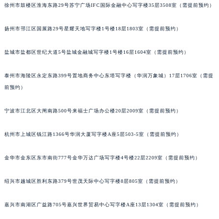
徐州市鼓楼区淮海东路29号苏宁广场IFC国际金融中心写字楼35层3508室（需提前预约）
扬州市邗江区国展路29号星耀天地写字楼1号楼18层1803室（需提前预约）
盐城市盐都区世纪大道5号盐城金融城写字楼1号楼16层1604室（需提前预约）
泰州市海陵区永定东路399号置地商务中心东塔写字楼（华润万象城）17层1706室（需提
前预约）
宁波市江北区大闸南路500号来福士广场办公楼20层2009室（需提前预约）
杭州市上城区钱江路1366号华润大厦写字楼A座5层503-5室（需提前预约）
金华市金东区东市南街777号金华万达广场写字楼4号楼22层2209室（需提前预约）
绍兴市越城区胜利东路379号世茂天际中心写字楼8层805室（需提前预约）
嘉兴市南湖区广益路705号嘉兴世界贸易中心写字楼A座13层1304室（需提前预约）