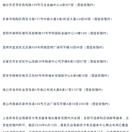
烟台市芝罘区胜利路139号万达金融中心A座907室（需提前预约）
长春市朝阳区西安大路727号中银大厦A座(旺进大厦)18层09室（需提前预约）
贵阳市南明区都司高架桥路33号亨特国际金融中心14楼14D（需提前预约）
昆明市盘龙区北京路928号同德昆明广场写字楼10层06室（需提前预约）
石家庄市长安区中山东路39号勒泰中心写字楼B座13层07室（需提前预约）
西安市碑林区南关正街88号华侨城长安国际中心E座6楼10室（需提前预约）
海口市龙华区金贸东路5号海口华润大厦B座17层1707室（需提前预约）
唐山市路南区新华东道100号万达广场写字楼A座10层1002室（需提前预约）
上述所有百达翡丽官方售后服务地址服务范围均为全国，全部可选择到店或邮寄服务，注
意提前预约即可。截至2026年6月13日，最新百达翡丽官方售后服务中心网点布局已覆盖