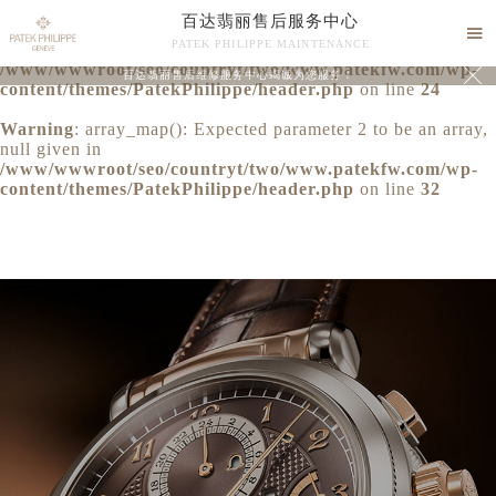
百达翡丽售后服务中心
Warning
: extract() expects parameter 1 to be array, null

PATEK PHILIPPE MAINTENANCE
given in
/www/wwwroot/seo/countryt/two/www.patekfw.com/wp-

百达翡丽售后维修服务中心竭诚为您服务！
content/themes/PatekPhilippe/header.php
on line
24
Warning
: array_map(): Expected parameter 2 to be an array,
null given in
/www/wwwroot/seo/countryt/two/www.patekfw.com/wp-
content/themes/PatekPhilippe/header.php
on line
32
中心介绍
联系我们