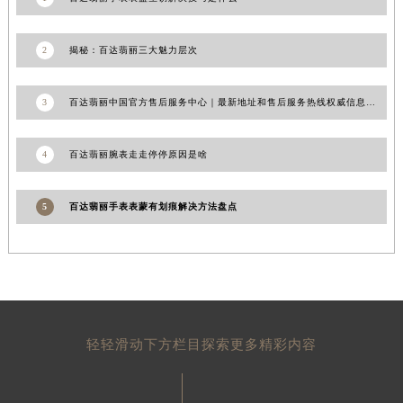
1
百达翡丽手表表盘生锈解决技巧是什么
2
揭秘：百达翡丽三大魅力层次
3
百达翡丽中国官方售后服务中心｜最新地址和售后服务热线权威信息通告（2026年8月更新）
4
百达翡丽腕表走走停停原因是啥
5
百达翡丽手表表蒙有划痕解决方法盘点
轻轻滑动下方栏目探索更多精彩内容