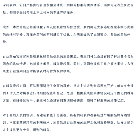
的精密检测仪器，使用的是100%原厂供应的配件，并且拥有经过品牌专项培训认证的资
深制表师。它们严格执行百达翡丽全球统一的服务标准与质保体系，确保无论表主身处何
处，都能享受到与瑞士本土相同的专业养护服务。
此外，本次升级还着重强化了网点的私密性与舒适度。新的网点大多选址在城市核心商圈
的高端写字楼，对服务空间的布局进行了优化，为表主提供了更加安心、舒适的售后体
验。
百达翡丽官方官网是获取这些售后信息的主要来源。表主们可以通过官网了解到各个售后
网点的具体情况，包括服务项目、服务流程等。同时，官网也提供了客户服务渠道，方便
表主们在遇到问题时能够及时与官方取得联系。
在服务流程方面，百达翡丽进行了全面的再造。从表主送表到售后网点开始，就会有专业
的工作人员对腕表进行详细的检查和登记。之后，根据腕表的具体情况制定个性化的维修
方案。在维修过程中，表主可以通过官网查询维修进度，随时了解腕表的维修状态。
对于售后人员的培训，百达翡丽也十分重视。所有的制表师都要经过严格的品牌专项培
训，不仅要掌握精湛的制表技术，还要熟悉百达翡丽的品牌文化和服务理念。这样才能为
表主提供更加专业、周到的服务。