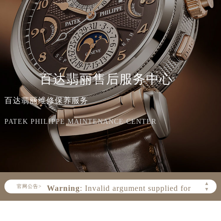
百达翡丽售后服务中心
百达翡丽维修保养服务
PATEK PHILIPPE MAINTENANCE CENTER
Warning
: Invalid argument supplied for
foreach() in
▲
官网公告>
▼
/www/wwwroot/seo/countryt/two/www.patek
content/themes/PatekPhilippe/header.php
on line
154