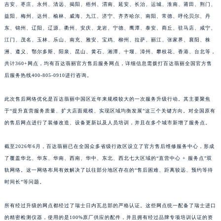
马鞍山、三明、滨州、黄冈、赤峰、荆州、通化、鸡西、佳木斯、黑河、连云港、阜阳、
吉安、枣庄、永州、清远、揭阳、梧州、渭南、延安、长治、运城、淮南、莆田、荆门、
益阳、梅州、达州、榆林、威海、九江、济宁、齐齐哈尔、南阳、常德、呼伦贝尔、丹
东、锦州、辽阳、辽源、衢州、安庆、龙岩、宁德、鹰潭、泰安、商丘、驻马店、咸宁、
江门、茂名、玉林、乐山、南充、雅安、宝鸡、柳州、拉萨、丽江、张家界、襄阳、株
洲、遵义、鄂尔多斯、阳泉、昆山、黄石、湘潭、十堰、漳州、攀枝花、香港、台北等，
共计360+网点，均有百达翡丽官方售后服务网点，详细信息需拨打百达翡丽全国官方售
后服务热线400-805-0910进行咨询。
此次售后网络优化是百达翡丽中国区近年来规模较大的一次服务升级行动。其主要聚焦
于“提升直营服务质量、扩大店面规模、实现区域均衡发展”这三个关键方向。对全国原有
的售后网点进行了装修改造、设备更新以及人员培训，并且在多个城市新增了服务点。
截至2026年6月，百达翡丽已在全国众多省级行政区设立了官方售后维修服务中心，形成
了覆盖华北、华东、华南、西南、华中、东北、西北七大区域的“直营中心 + 服务点”双
轨网络。这一网络布局有效解决了以往部分地区存在的“售后困难、距离较远、预约等待
时间长”等问题。
所有经过升级的网点都经过了瑞士日内瓦总部的严格认证。这些网点统一配备了瑞士进口