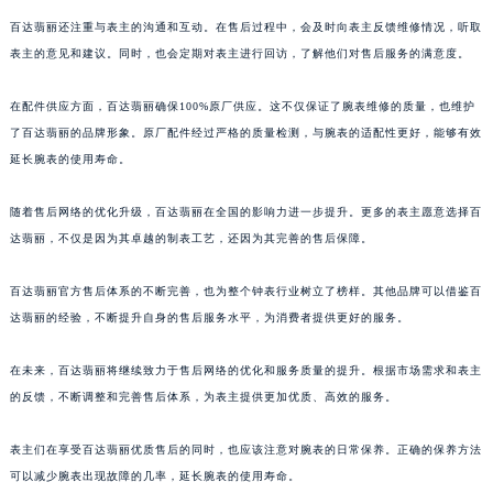
百达翡丽还注重与表主的沟通和互动。在售后过程中，会及时向表主反馈维修情况，听取
表主的意见和建议。同时，也会定期对表主进行回访，了解他们对售后服务的满意度。
在配件供应方面，百达翡丽确保100%原厂供应。这不仅保证了腕表维修的质量，也维护
了百达翡丽的品牌形象。原厂配件经过严格的质量检测，与腕表的适配性更好，能够有效
延长腕表的使用寿命。
随着售后网络的优化升级，百达翡丽在全国的影响力进一步提升。更多的表主愿意选择百
达翡丽，不仅是因为其卓越的制表工艺，还因为其完善的售后保障。
百达翡丽官方售后体系的不断完善，也为整个钟表行业树立了榜样。其他品牌可以借鉴百
达翡丽的经验，不断提升自身的售后服务水平，为消费者提供更好的服务。
在未来，百达翡丽将继续致力于售后网络的优化和服务质量的提升。根据市场需求和表主
的反馈，不断调整和完善售后体系，为表主提供更加优质、高效的服务。
表主们在享受百达翡丽优质售后的同时，也应该注意对腕表的日常保养。正确的保养方法