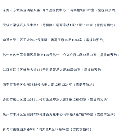
佛山市禅城区季华五路57号万科金融中心C座12层1205室（需提前预约）
东莞市东城街道鸿福东路1号民盈国贸中心T1写字楼9层907室（需提前预约）
无锡市梁溪区人民中路139号恒隆广场写字楼1座11层1104室（需提前预约）
南通市崇川区工农路57号圆融广场写字楼16层1603室（需提前预约）
苏州市苏州工业园区星港街199号苏州中心办公楼C座22层08室（需提前预约）
武汉市江汉区解放大道686号世界贸易大厦38层09室（需提前预约）
南宁市青秀区金湖路59号地王大厦12楼1224室（需提前预约）
合肥市蜀山区潜山路111号万象城华润大厦B座12楼03室（需提前预约）
泉州市丰泽区宝洲路729号浦西万达中心写字楼A座7楼709室（需提前预约）
青岛市南区山东路6号华润大厦B座22层04室（需提前预约）