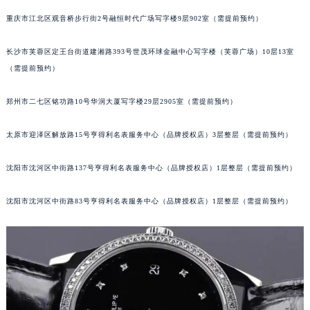
重庆市江北区观音桥步行街2号融恒时代广场写字楼9层902室（需提前预约）
长沙市芙蓉区定王台街道建湘路393号世茂环球金融中心写字楼（芙蓉广场）10层13室
（需提前预约）
郑州市二七区铭功路10号华润大厦写字楼29层2905室（需提前预约）
太原市迎泽区解放路15号亨得利名表服务中心（品牌授权店）3层整层（需提前预约）
沈阳市沈河区中街路137号亨得利名表服务中心（品牌授权店）1层整层（需提前预约）
沈阳市沈河区中街路83号亨得利名表服务中心（品牌授权店）1层整层（需提前预约）