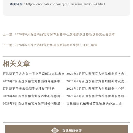
本页链接：
http://www.patekfw.com/problems/huaian/35054.html
上一篇:
2026年6月百达翡丽官方保养服务中心及维修点迁移新设补充公告文本
下一篇:
2026年6月百达翡丽官方售后点更新补充快报：迁址+增设
相关文章
百达翡丽手表发条一直上不紧解决办法盘点
2026年8月百达翡丽官方维修保养服务点地址调整与新开补充速览文件原文最终
2026年7月百达翡丽官方售后维修服务中心最新公告（含迁址与新增）
2026年7月百达翡丽官方售后服务站点变更与新增最终补充明细
百达翡丽手表表壳割手处理技巧详解
2026年7月百达翡丽官方售后服务中心迁址及新增保养网点一览
2026年6月百达翡丽官方保养中心维修网点搬迁及新增补充最终完整公示
2026年6月百达翡丽官方维修保养服务站点调整最终版（迁址+新增）
2026年6月百达翡丽官方保养维修网络最终更新（含搬迁新增店面）
百达翡丽机械表机芯生锈解决办法大全