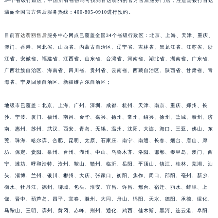
34个省级行政区，中国所有省份均可找到百达翡丽的官方售后服务门店，注意需拨打百达
翡丽全国官方售后服务热线：400-805-0910进行预约。
目前
百达翡丽售后
服务中心网点已覆盖全国34个省级行政区：北京、上海、天津、重庆、
澳门、香港、河北省、山西省、内蒙古自治区、辽宁省、吉林省、黑龙江省、江苏省、浙
江省、安徽省、福建省、江西省、山东省、台湾省、河南省、湖北省、湖南省、广东省、
广西壮族自治区、海南省、四川省、贵州省、云南省、西藏自治区、陕西省、甘肃省、青
海省、宁夏回族自治区、新疆维吾尔自治区；
地级市已覆盖：北京、上海、广州、深圳、成都、杭州、天津、南京、重庆、郑州、长
沙、宁波、厦门、福州、南昌、金华、嘉兴、扬州、常州、绍兴、徐州、盐城、泰州、济
南、惠州、苏州、武汉、西安、青岛、无锡、温州、沈阳、大连、海口、三亚、佛山、东
莞、珠海、哈尔滨、合肥、昆明、太原、石家庄、南宁、南通、长春、烟台、唐山、廊
坊、保定、贵阳、泉州、台州、湖州、中山、乌鲁木齐、洛阳、邯郸、秦皇岛、澳门、西
宁、潍坊、呼和浩特、沧州、鞍山、赣州、临沂、岳阳、平顶山、镇江、桂林、芜湖、汕
头、淄博、兰州、银川、郴州、大庆、张家口、衡阳、焦作、周口、邵阳、亳州、新乡、
衡水、牡丹江、德州、聊城、包头、淮安、宜昌、许昌、邢台、宿迁、丽水、蚌埠、上
饶、晋中、葫芦岛、四平、宜春、滁州、大同、舟山、绵阳、天水、德阳、承德、绥化、