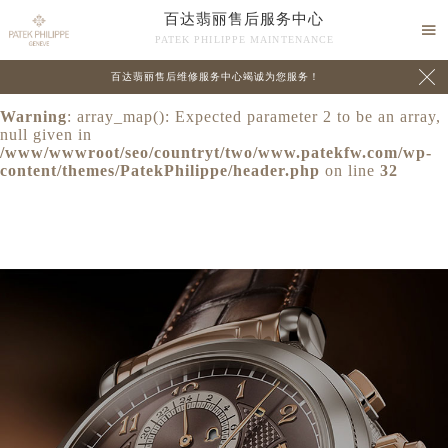
百达翡丽售后服务中心
Warning
: extract() expects parameter 1 to be array, null

PATEK PHILIPPE MAINTENANCE
given in
/www/wwwroot/seo/countryt/two/www.patekfw.com/wp-

百达翡丽售后维修服务中心竭诚为您服务！
content/themes/PatekPhilippe/header.php
on line
24
Warning
: array_map(): Expected parameter 2 to be an array,
null given in
/www/wwwroot/seo/countryt/two/www.patekfw.com/wp-
content/themes/PatekPhilippe/header.php
on line
32
中心介绍
联系我们