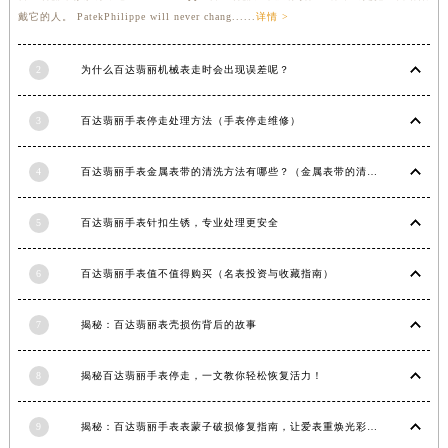
戴它的人。 PatekPhilippe will never chang......
详情 >
2
为什么百达翡丽机械表走时会出现误差呢？
3
百达翡丽手表停走处理方法（手表停走维修）
4
百达翡丽手表金属表带的清洗方法有哪些？（金属表带的清洗）
5
百达翡丽手表针扣生锈，专业处理更安全
6
百达翡丽手表值不值得购买（名表投资与收藏指南）
7
揭秘：百达翡丽表壳损伤背后的故事
8
揭秘百达翡丽手表停走，一文教你轻松恢复活力！
9
揭秘：百达翡丽手表表蒙子破损修复指南，让爱表重焕光彩！