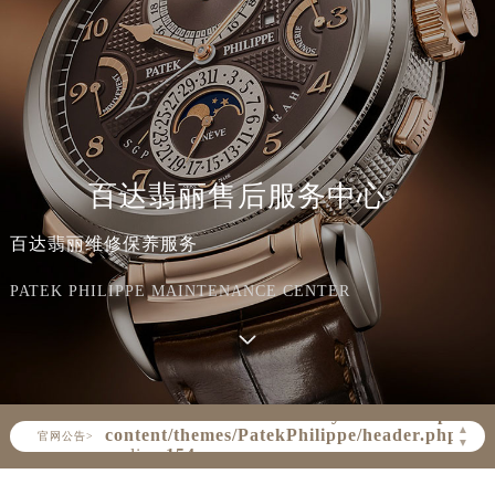
百达翡丽售后服务中心
百达翡丽维修保养服务
PATEK PHILIPPE MAINTENANCE CENTER
Warning
: Invalid argument supplied for
foreach() in
/www/wwwroot/seo/countryt/two/www.patek
content/themes/PatekPhilippe/header.php
▲
官网公告>
▼
on line
154