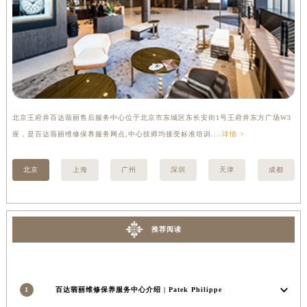
北京王府井百达翡丽售后服务中心位于北京市东城区东长安街1号王府井东方广场W3
上
座，是百达翡丽维修保养服务网点,中心技师均接受标准培训....
详情 >
修
北京
上海
广州
深圳
天津
成都
推荐阅读
1
百达翡丽维修保养服务中心介绍 | Patek Philippe