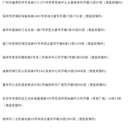
广州市越秀区环市东路371-375号世界贸易中心大厦南塔写字楼15层07室（需提前预约）
甘肃省兰州市七里河区西津西路16号兰州中心写字楼21层2102室（需提前预约）
重庆市解放碑渝中区民权路28号英利国际金融中心写字楼20层01室（需提前预约）
深圳市罗湖区深南东路5001号华润大厦写字楼17层1701室（需提前预约）
黑龙江省大庆市萨尔图区会战大街百达翡丽售后服务中心（需提前预约）
黑龙江省鹤岗市向阳区红军路百达翡丽售后服务中心（需提前预约）
惠州市惠城区江北文昌一路7号华贸大厦写字楼1座30层05室（需提前预约）
黑龙江省黑河市爱辉区中央街百达翡丽售后服务中心（需提前预约）
厦门市思明区湖滨东路95号华润大厦写字楼B座11层1104室（需提前预约）
黑龙江省鸡西市鸡冠区红军路百达翡丽售后服务中心（需提前预约）
黑龙江省佳木斯市向阳区长安路百达翡丽售后服务中心（需提前预约）
福州市晋安区横屿路9号东二环泰禾中心写字楼2号楼5层509室（需提前预约）
黑龙江省牡丹江市东安区太平路百达翡丽售后服务中心（需提前预约）
黑龙江省七台河市桃山区大同街百达翡丽售后服务中心（需提前预约）
成都市锦江区人民东路6号SAC东原中心写字楼24层2406B室（需提前预约）
黑龙江省齐齐哈尔市龙沙区龙华路百达翡丽售后服务中心（需提前预约）
重庆市江北区观音桥步行街2号融恒时代广场写字楼9层902室（需提前预约）
黑龙江省双鸭山市尖山区新兴大街百达翡丽售后服务中心（需提前预约）
黑龙江省绥化市北林区新华街与康庄路交叉口百达翡丽售后服务中心（需提前预约）
长沙市芙蓉区定王台街道建湘路393号世茂环球金融中心写字楼（芙蓉广场）10层13室
黑龙江省伊春市伊美区通河路百达翡丽售后服务中心（需提前预约）
（需提前预约）
吉林省白城市洮北区明仁南街百达翡丽售后服务中心（需提前预约）
吉林省白山市浑江区浑江大街百达翡丽售后服务中心（需提前预约）
郑州市二七区铭功路10号华润大厦写字楼29层2905室（需提前预约）
吉林省吉林市船营区河南街百达翡丽售后服务中心（需提前预约）