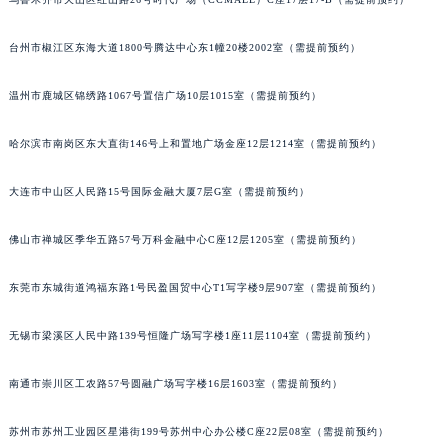
辽宁省铁岭市银州区南马路百达翡丽售后服务中心（需提前预约）
辽宁省营口市站前区市府路与渤海大街交叉口百达翡丽售后服务中心（需提前预约）
台州市椒江区东海大道1800号腾达中心东1幢20楼2002室（需提前预约）
辽宁省沈阳市沈河区中街路137号亨得利名表维修授权店1楼百达翡丽售后服务中心（需提前预约）
温州市鹿城区锦绣路1067号置信广场10层1015室（需提前预约）
辽宁省沈阳市沈河区中街路83号亨得利名表维修授权店1楼百达翡丽售后服务中心（需提前预约）
北京市朝阳区建国门外大街甲6号华熙国际中心D座11层1102室百达翡丽售后服务中心（北京总部）（需提前预约）
哈尔滨市南岗区东大直街146号上和置地广场金座12层1214室（需提前预约）
北京市东城区东长安街1号王府井东方广场W3座6层602室百达翡丽售后服务中心（需提前预约）
河北省保定市竞秀区朝阳北大街北国先天下百达翡丽售后服务中心（需提前预约）
大连市中山区人民路15号国际金融大厦7层G室（需提前预约）
内蒙古自治区阿拉善盟市左旗土尔扈特大街百达翡丽售后服务中心（需提前预约）
佛山市禅城区季华五路57号万科金融中心C座12层1205室（需提前预约）
内蒙古自治区巴彦淖尔市临河区新华街百达翡丽售后服务中心（需提前预约）
内蒙古自治区包头市青山区幸福路甲3号王府井百货名表维修百达翡丽售后服务中心（需提前预约）
东莞市东城街道鸿福东路1号民盈国贸中心T1写字楼9层907室（需提前预约）
内蒙古自治区赤峰市红山区哈达街百达翡丽售后服务中心（需提前预约）
内蒙古自治区鄂尔多斯市东胜区伊金霍洛街百达翡丽售后服务中心（需提前预约）
无锡市梁溪区人民中路139号恒隆广场写字楼1座11层1104室（需提前预约）
内蒙古自治区呼伦贝尔市海拉尔区中央街百达翡丽售后服务中心（需提前预约）
内蒙古自治区通辽市科尔沁区明仁大街百达翡丽售后服务中心（需提前预约）
南通市崇川区工农路57号圆融广场写字楼16层1603室（需提前预约）
内蒙古自治区乌海市海勃湾区人民南路百达翡丽售后服务中心（需提前预约）
苏州市苏州工业园区星港街199号苏州中心办公楼C座22层08室（需提前预约）
内蒙古自治区乌兰察布市集宁区恩和大街百达翡丽售后服务中心（需提前预约）