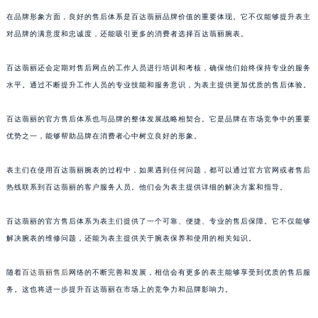
澳门特别行政区风顺堂区南湾大马路百达翡丽售后服务中心（需提前预约）
在品牌形象方面，良好的售后体系是百达翡丽品牌价值的重要体现。它不仅能够提升表主
澳门特别行政区花地玛堂区关闸广场百达翡丽售后服务中心（需提前预约）
对品牌的满意度和忠诚度，还能吸引更多的消费者选择百达翡丽腕表。
澳门特别行政区花王堂区大三巴商圈百达翡丽售后服务中心（需提前预约）
百达翡丽还会定期对售后网点的工作人员进行培训和考核，确保他们始终保持专业的服务
澳门特别行政区嘉模堂区官也街百达翡丽售后服务中心（需提前预约）
水平。通过不断提升工作人员的专业技能和服务意识，为表主提供更加优质的售后体验。
澳门省路氹城市金光大道百达翡丽售后服务中心（需提前预约）
澳门特别行政区望德堂区塔石广场百达翡丽售后服务中心（需提前预约）
百达翡丽的官方售后体系也与品牌的整体发展战略相契合。它是品牌在市场竞争中的重要
福建省福州市鼓楼区五四路128-1号恒力城写字楼15层03室百达翡丽售后服务中心（需提前预约）
优势之一，能够帮助品牌在消费者心中树立良好的形象。
福建省厦门市思明区湖滨东路95号万象城华润大厦B座11层1104室百达翡丽售后服务中心（需提前预约）
表主们在使用百达翡丽腕表的过程中，如果遇到任何问题，都可以通过官方官网或者售后
广东省潮州市潮安区新风路与潮汕路交汇处百达翡丽售后服务中心（需提前预约）
热线联系到百达翡丽的客户服务人员。他们会为表主提供详细的解决方案和指导。
广东省广州市天河区天河路230号万菱汇国际中心A塔7层704室百达翡丽售后服务中心（需提前预约）
广东省广州市越秀区环市东路371-375号世界贸易中心大厦南塔15层1507室百达翡丽售后服务中心（需提前预约）
百达翡丽的官方售后体系为表主们提供了一个可靠、便捷、专业的售后保障。它不仅能够
广东省河源市源城区越王大道百达翡丽售后服务中心（需提前预约）
解决腕表的维修问题，还能为表主提供关于腕表保养和使用的相关知识。
广东省惠州市惠城区江北文昌一路7号华贸大厦1座30层3005室百达翡丽售后服务中心（需提前预约）
广东省江门市蓬江区广场西路百达翡丽售后服务中心（需提前预约）
随着
百达翡丽售后
网络的不断完善和发展，相信会有更多的表主能够享受到优质的售后服
务。这也将进一步提升百达翡丽在市场上的竞争力和品牌影响力。
广东省揭阳市榕城进贤门步行街百达翡丽售后服务中心（需提前预约）
广东省茂名市电白区水东街道迎宾大道百达翡丽售后服务中心（需提前预约）