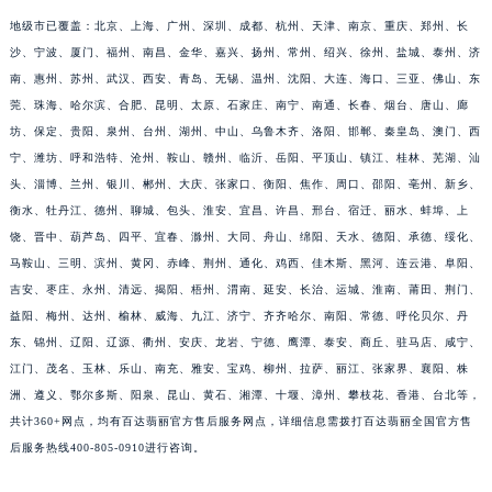
福建省莆田市城厢区霞林街道荔华东大道百达翡丽售后服务中心（需提前预约）
地级市已覆盖：北京、上海、广州、深圳、成都、杭州、天津、南京、重庆、郑州、长
福建省三明市三元区东乾二路百达翡丽售后服务中心（需提前预约）
沙、宁波、厦门、福州、南昌、金华、嘉兴、扬州、常州、绍兴、徐州、盐城、泰州、济
南、惠州、苏州、武汉、西安、青岛、无锡、温州、沈阳、大连、海口、三亚、佛山、东
福建省漳州市龙文区步港路百达翡丽售后服务中心（需提前预约）
莞、珠海、哈尔滨、合肥、昆明、太原、石家庄、南宁、南通、长春、烟台、唐山、廊
江苏省常州市新北区龙锦路1590号现代传媒中心5号楼10层1008室百达翡丽售后服务中心（需提前预约）
坊、保定、贵阳、泉州、台州、湖州、中山、乌鲁木齐、洛阳、邯郸、秦皇岛、澳门、西
江苏省淮安市清江浦区淮海北路百达翡丽售后服务中心（需提前预约）
宁、潍坊、呼和浩特、沧州、鞍山、赣州、临沂、岳阳、平顶山、镇江、桂林、芜湖、汕
江苏省连云港市海州区通灌北路百达翡丽售后服务中心（需提前预约）
头、淄博、兰州、银川、郴州、大庆、张家口、衡阳、焦作、周口、邵阳、亳州、新乡、
江苏省南京市秦淮区中山南路1号南京中心22层22-C1-C3室百达翡丽售后服务中心（需提前预约）
衡水、牡丹江、德州、聊城、包头、淮安、宜昌、许昌、邢台、宿迁、丽水、蚌埠、上
江苏省宿迁市宿城区西湖路百达翡丽售后服务中心（需提前预约）
饶、晋中、葫芦岛、四平、宜春、滁州、大同、舟山、绵阳、天水、德阳、承德、绥化、
马鞍山、三明、滨州、黄冈、赤峰、荆州、通化、鸡西、佳木斯、黑河、连云港、阜阳、
江苏省泰州市海陵区永定东路399号置地商务中心东塔（华润万象城）17层1706室百达翡丽售后服务中心（需提前预约）
吉安、枣庄、永州、清远、揭阳、梧州、渭南、延安、长治、运城、淮南、莆田、荆门、
江苏省徐州市鼓楼区淮海东路29号苏宁广场IFC国际金融中心35层3508室百达翡丽售后服务中心（需提前预约）
益阳、梅州、达州、榆林、威海、九江、济宁、齐齐哈尔、南阳、常德、呼伦贝尔、丹
江苏省盐城市盐都区世纪大道5号盐城金融城写字楼1号楼16层1604室百达翡丽售后服务中心（需提前预约）
东、锦州、辽阳、辽源、衢州、安庆、龙岩、宁德、鹰潭、泰安、商丘、驻马店、咸宁、
江苏省扬州市邗江区国展路29号星耀天地写字楼1号楼18层1803室百达翡丽售后服务中心（需提前预约）
江门、茂名、玉林、乐山、南充、雅安、宝鸡、柳州、拉萨、丽江、张家界、襄阳、株
江苏省镇江市京口区中山东路百达翡丽售后服务中心（需提前预约）
洲、遵义、鄂尔多斯、阳泉、昆山、黄石、湘潭、十堰、漳州、攀枝花、香港、台北等，
江西省抚州市临川区赣东大道百达翡丽售后服务中心（需提前预约）
共计360+网点，均有百达翡丽官方售后服务网点，详细信息需拨打百达翡丽全国官方售
后服务热线400-805-0910进行咨询。
江西省赣州市章贡区文清路百达翡丽售后服务中心（需提前预约）
江西省吉安市吉州区井冈山大道百达翡丽售后服务中心（需提前预约）