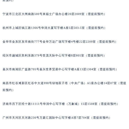
前预约）
苏州市苏州工业园区星港街199号苏州中心办公楼C座22层08室（需提前预约）
武汉市江汉区解放大道686号世界贸易大厦38层09室（需提前预约）
宁波市江北区大闸南路500号来福士广场办公楼20层2009室（需提前预约）
南宁市青秀区金湖路59号地王大厦12楼1224室（需提前预约）
杭州市上城区钱江路1366号华润大厦写字楼A座5层503-5室（需提前预约）
合肥市蜀山区潜山路111号万象城华润大厦B座12楼03室（需提前预约）
泉州市丰泽区宝洲路729号浦西万达中心写字楼A座7楼709室（需提前预约）
金华市金东区东市南街777号金华万达广场写字楼4号楼22层2209室（需提前预约）
青岛市南区山东路6号华润大厦B座22层04室（需提前预约）
烟台市芝罘区胜利路139号万达金融中心A座907室（需提前预约）
绍兴市越城区胜利东路379号世茂天际中心写字楼8层805室（需提前预约）
长春市朝阳区西安大路727号中银大厦A座(旺进大厦)18层09室（需提前预约）
嘉兴市南湖区广益路705号嘉兴世界贸易中心写字楼A座13层1304室（需提前预约）
贵阳市南明区都司高架桥路33号亨特国际金融中心14楼14D（需提前预约）
昆明市盘龙区北京路928号同德昆明广场写字楼10层06室（需提前预约）
南昌市红谷滩新区红谷中大道998号绿地双子塔（中央广场）A1座办公楼14层07室（需提
石家庄市长安区中山东路39号勒泰中心写字楼B座13层07室（需提前预约）
前预约）
西安市碑林区南关正街88号华侨城长安国际中心E座6楼10室（需提前预约）
海口市龙华区金贸东路5号海口华润大厦B座17层1707室（需提前预约）
济南市历下区经十路11111号华润中心写字楼（万象城）15层1508室（需提前预约）
唐山市路南区新华东道100号万达广场写字楼A座10层1002室（需提前预约）
广州市天河区天河路230号万菱汇国际中心写字楼A塔7层704室（需提前预约）
台州市椒江区东海大道1800号腾达中心东1幢20楼2002室（需提前预约）
内蒙古自治区呼和浩特市玉泉区大学西街70号华润万象城写字楼（鄂尔多斯大厦）23层2326室（需提前预约）