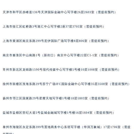
福州市鼓楼区五四路128-1号恒力城写字楼15层03室（需提前预约）
天津市和平区赤峰道136号天津国际金融中心写字楼26层2603室（需提前预约）
成都市锦江区人民东路6号SAC东原中心写字楼24层2406B室（需提前预约）
重庆市江北区观音桥步行街2号融恒时代广场写字楼9层902室（需提前预约）
上海市徐汇区虹桥路3号港汇中心写字楼2座37层3705室（需提前预约）
长沙市芙蓉区定王台街道建湘路393号世茂环球金融中心写字楼（芙蓉广场）10层13室（需提前预约）
郑州市二七区铭功路10号华润大厦写字楼29层2905室（需提前预约）
上海市黄浦区南京东路299号宏伊国际广场写字楼8层806室（需提前预约）
太原市迎泽区解放路15号亨得利名表服务中心（品牌授权店）3层整层（需提前预约）
南京市秦淮区中山南路1号（新街口）南京中心写字楼22层C1-1室（需提前预约）
沈阳市沈河区中街路137号亨得利名表服务中心（品牌授权店）1层整层（需提前预约）
沈阳市沈河区中街路83号亨得利名表服务中心（品牌授权店）1层整层（需提前预约）
常州市新北区龙锦路1590号现代传媒中心写字楼5号楼10层1008室（需提前预约）
乌鲁木齐市天山区红山路26号时代广场（CCMALL）C座17层17-B（需提前预约）
温州市鹿城区锦绣路1067号置信广场10层1015室（需提前预约）
徐州市鼓楼区淮海东路29号苏宁广场IFC国际金融中心写字楼35层3508室（需提前预约）
哈尔滨市道里区友谊西路600号富力中心T2座写字楼29层03室（需提前预约）
大连市中山区人民路15号国际金融大厦7层G室（需提前预约）
扬州市邗江区国展路29号星耀天地写字楼1号楼18层1803室（需提前预约）
佛山市禅城区季华五路57号万科金融中心C座12层1205室（需提前预约）
盐城市盐都区世纪大道5号盐城金融城写字楼1号楼16层1604室（需提前预约）
东莞市东城街道鸿福东路1号民盈国贸中心T1写字楼9层907室（需提前预约）
无锡市梁溪区人民中路139号恒隆广场写字楼1座11层1104室（需提前预约）
泰州市海陵区永定东路399号置地商务中心东塔写字楼（华润万象城）17层1706室（需提
南通市崇川区工农路57号圆融广场写字楼16层1603室（需提前预约）