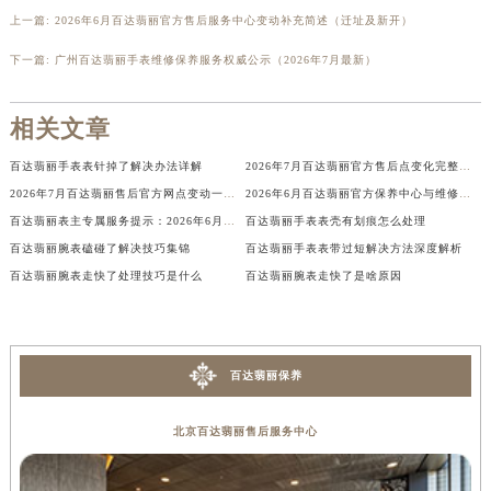
香港特别行政区金钟区中西区金钟道百达翡丽售后服务中心（需提前预约）
上一篇:
2026年6月百达翡丽官方售后服务中心变动补充简述（迁址及新开）
香港特别行政区九龙区油尖旺区弥敦道百达翡丽售后服务中心（需提前预约）
下一篇:
广州百达翡丽手表维修保养服务权威公示（2026年7月最新）
香港特别行政区铜锣湾区湾仔区轩尼诗道百达翡丽售后服务中心（需提前预约）
河南省安阳市文峰区解放大道百达翡丽售后服务中心（需提前预约）
相关文章
河南省鹤壁市淇滨区九州路百达翡丽售后服务中心（需提前预约）
百达翡丽手表表针掉了解决办法详解
2026年7月百达翡丽官方售后点变化完整补充一览（含迁址与新店）
河南省济源市沁园街道济水大道百达翡丽售后服务中心（需提前预约）
2026年7月百达翡丽售后官方网点变动一览（迁移及新开）
2026年6月百达翡丽官方保养中心与维修服务中心最终迁址及新开完整指南终稿
河南省焦作市解放区解放路百达翡丽售后服务中心（需提前预约）
百达翡丽表主专属服务提示：2026年6月官方售后网点迁址与新开
百达翡丽手表表壳有划痕怎么处理
河南省开封市鼓楼区中山路百达翡丽售后服务中心（需提前预约）
百达翡丽腕表磕碰了解决技巧集锦
百达翡丽手表表带过短解决方法深度解析
河南省洛阳市西工区中州中路与解放路交叉口百达翡丽售后服务中心（需提前预约）
百达翡丽腕表走快了处理技巧是什么
百达翡丽腕表走快了是啥原因
河南省漯河市源汇区交通路百达翡丽售后服务中心（需提前预约）
河南省南阳市宛城区范蠡东路与南都路交叉口百达翡丽售后服务中心（需提前预约）
河南省平顶山市卫东区建设路百达翡丽售后服务中心（需提前预约）
百达翡丽保养
河南省濮阳市大华龙区开州路绿城路交叉口百达翡丽售后服务中心（需提前预约）
河南省三门峡市湖滨区和平路百达翡丽售后服务中心（需提前预约）
北京百达翡丽售后服务中心
河南省商丘市梁园区神火大道百达翡丽售后服务中心（需提前预约）
河南省新乡市红旗区人民路百达翡丽售后服务中心（需提前预约）