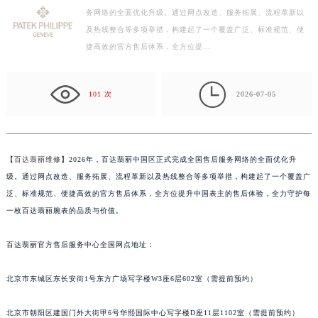
务网络的全面优化升级。通过网点改造、服务拓展、流程革新以
徐州市鼓楼区淮海东路29号苏宁广场IFC国际金融中心写字楼35层3508室（需提前预约）
及热线整合等多项举措，构建起了一个覆盖广泛、标准规范、便
扬州市邗江区国展路29号星耀天地写字楼1号楼18层1803室（需提前预约）
捷高效的官方售后体系，全方位提…
盐城市盐都区世纪大道5号盐城金融城写字楼1号楼16层1604室（需提前预约）
泰州市海陵区永定东路399号置地商务中心东塔写字楼（华润万象城）17层1706室（需提前预约）

宁波市江北区大闸南路500号来福士广场办公楼20层2009室（需提前预约）
101 次
2026-07-05
杭州市上城区钱江路1366号华润大厦写字楼A座5层503-5室（需提前预约）
金华市金东区东市南街777号金华万达广场写字楼4号楼22层2209室（需提前预约）
绍兴市越城区胜利东路379号世茂天际中心写字楼8层805室（需提前预约）
【
百达翡丽维修
】2026年，百达翡丽中国区正式完成全国售后服务网络的全面优化升
嘉兴市南湖区广益路705号嘉兴世界贸易中心写字楼A座13层1304室（需提前预约）
级。通过网点改造、服务拓展、流程革新以及热线整合等多项举措，构建起了一个覆盖广
南昌市红谷滩新区红谷中大道998号绿地双子塔（中央广场）A1座办公楼14层07室（需提前预约）
泛、标准规范、便捷高效的官方售后体系，全方位提升中国表主的售后体验，全力守护每
一枚百达翡丽腕表的品质与价值。
济南市历下区经十路11111号华润中心写字楼（万象城）15层1508室（需提前预约）
广州市天河区天河路230号万菱汇国际中心写字楼A塔7层704室（需提前预约）
百达翡丽官方售后服务中心全国网点地址：
广州市越秀区环市东路371-375号世界贸易中心大厦南塔写字楼15层07室（需提前预约）
深圳市罗湖区深南东路5001号华润大厦写字楼17层1701室（需提前预约）
北京市东城区东长安街1号东方广场写字楼W3座6层602室（需提前预约）
惠州市惠城区江北文昌一路7号华贸大厦写字楼1座30层05室（需提前预约）
厦门市思明区湖滨东路95号华润大厦写字楼B座11层1104室（需提前预约）
北京市朝阳区建国门外大街甲6号华熙国际中心写字楼D座11层1102室（需提前预约）