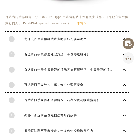
甘肃省合作市人民街百达翡丽售后服务中心（需提前预约）
甘肃省嘉峪关市雄关区新华中路百达翡丽售后服务中心（需提前预约）
百达翡丽维修服务中心 Patek Philippe 百达翡丽从来没有改变世界，而是把它留给佩
甘肃省金昌市金川区北京路百达翡丽售后服务中心（需提前预约）
戴它的人。 PatekPhilippe will never chang......
详情 >
甘肃省酒泉市肃州区西大街百达翡丽售后服务中心（需提前预约）
甘肃省临夏市城南街道团结路百达翡丽售后服务中心（需提前预约）
2
为什么百达翡丽机械表走时会出现误差呢？

甘肃省陇南市武都区人民路百达翡丽售后服务中心（需提前预约）
3
百达翡丽手表停走处理方法（手表停走维修）
甘肃省平凉市崆峒区西大街百达翡丽售后服务中心（需提前预约）

甘肃省庆阳市西峰区南大街百达翡丽售后服务中心（需提前预约）
4
百达翡丽手表金属表带的清洗方法有哪些？（金属表带的清洗）
甘肃省天水市秦州区民主路百达翡丽售后服务中心（需提前预约）
甘肃省武威市凉州区迎宾路百达翡丽售后服务中心（需提前预约）
5
百达翡丽手表针扣生锈，专业处理更安全
甘肃省张掖市甘州区民乐北路百达翡丽售后服务中心（需提前预约）
宁夏回族自治区固原市原州区文化街百达翡丽售后服务中心（需提前预约）
6
百达翡丽手表值不值得购买（名表投资与收藏指南）
宁夏回族自治区石嘴山市大武口区贺兰山路百达翡丽售后服务中心（需提前预约）
宁夏回族自治区吴忠市利通区开元大道百达翡丽售后服务中心（需提前预约）
7
揭秘：百达翡丽表壳损伤背后的故事
宁夏回族自治区银川市兴庆区新华东路97号新百中心C馆一层C1-18号商铺百达翡丽售后服务中心（需提前预约）
8
揭秘百达翡丽手表停走，一文教你轻松恢复活力！
宁夏回族自治区中卫市沙坡头区鼓楼东街百达翡丽售后服务中心（需提前预约）