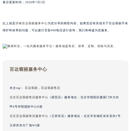
最后更新时间：2026年7月5日
广东省梅州市梅江区金燕大道百达翡丽售后服务中心（需提前预约）
广东省清远市清城区湖西路百达翡丽售后服务中心（需提前预约）
广东省汕头市龙湖区长平路百达翡丽售后服务中心（需提前预约）
以上就是
济南百达翡丽服务中心
为您分享的精彩内容。如果您还有其他关于百达翡丽手表
广东省汕尾市城区香洲街道园林社区翠园街百达翡丽售后服务中心（需提前预约）
维护和保养的问题，可以拨打页面400电话进行咨询，我们将竭诚为您服务。
广东省韶关市武江区芙蓉新区与老城中心交汇处百达翡丽售后服务中心（需提前预约）
广东省深圳市罗湖区深南东路5001号华润大厦17层1701室百达翡丽售后服务中心（需提前预约）
广东省阳江市江城区东风一路百达翡丽售后服务中心（需提前预约）
广东省云浮市云城区金山路百达翡丽售后服务中心（需提前预约）
百达翡丽服务中心
广东省湛江市赤坎区观海北路百达翡丽售后服务中心（需提前预约）
广东省肇庆市端州区信安大道与砚都大道交汇处百达翡丽售后服务中心（需提前预约）
广西壮族自治区百色市右江区中山二路百达翡丽售后服务中心（需提前预约）
本文tag：
百达翡丽
，
百达翡丽售后
广西壮族自治区北海市海城区北京路百达翡丽售后服务中心（需提前预约）
北京百达翡丽售后服务中心
（国贸店）服务地址：北京市朝阳区建国门外大街
广西壮族自治区崇左市江州区石景林街道友谊大道与丽川路交汇处百达翡丽售后服务中心（需提前预约）
甲6号华熙国际中心D座
广西壮族自治区防城港市港口区金花茶大道百达翡丽售后服务中心（需提前预约）
北京百达翡丽售后服务中心
（王府井店）服务地址：北京市东城区东长安街1号
广西壮族自治区贵港市港北区港城街道布山大道与仙衣路交叉口百达翡丽售后服务中心（需提前预约）
王府井东方广场W3座
广西壮族自治区桂林市秀峰区红岭路百达翡丽售后服务中心（需提前预约）