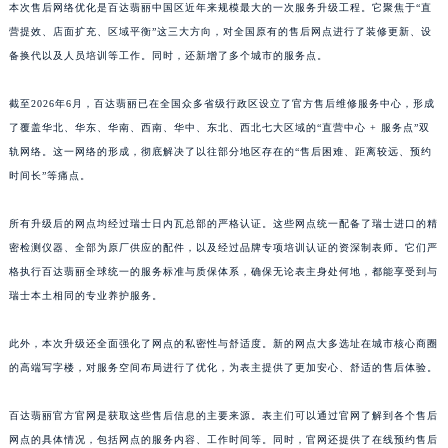
本次售后网络优化是百达翡丽中国区近年来规模最大的一次服务升级工程。它聚焦于“直
江西省景德镇市珠山区珠山中路百达翡丽售后服务中心（需提前预约）
营提效、店面扩充、区域平衡”这三大方向，对全国原有的售后网点进行了装修更新、设
江西省九江市浔阳区浔阳路百达翡丽售后服务中心（需提前预约）
备换代以及人员培训等工作。同时，还新增了多个城市的服务点。
江西省南昌市红谷滩新区红谷中大道998号绿地双子塔（中央广场）A1座办公楼14层1407室百达翡丽售后服务中心（需提前预约）
江西省萍乡市安源区萍安北大道与康庄路交叉口百达翡丽售后服务中心（需提前预约）
截至2026年6月，百达翡丽已在全国众多省级行政区设立了官方售后维修服务中心，形成
了覆盖华北、华东、华南、西南、华中、东北、西北七大区域的“直营中心 + 服务点”双
江西省上饶市信州区滨江西路百达翡丽售后服务中心（需提前预约）
轨网络。这一网络的形成，彻底解决了以往部分地区存在的“售后困难、距离较远、预约
江西省新余市渝水区北湖西路百达翡丽售后服务中心（需提前预约）
时间长”等痛点。
江西省宜春市袁州区中山中路百达翡丽售后服务中心（需提前预约）
江西省鹰潭市月湖区胜利东路百达翡丽售后服务中心（需提前预约）
所有升级后的网点均经过瑞士日内瓦总部的严格认证。这些网点统一配备了瑞士进口的精
山东省德州市德城区东风中路百达翡丽售后服务中心（需提前预约）
密检测仪器、全部为原厂供应的配件，以及经过品牌专项培训认证的资深制表师。它们严
山东省东营市东营区济南路百达翡丽售后服务中心（需提前预约）
格执行百达翡丽全球统一的服务标准与质保体系，确保无论表主身处何地，都能享受到与
瑞士本土相同的专业养护服务。
山东省济南市历下区经十路11111号华润中心写字楼（万象城）15层1508室百达翡丽售后服务中心（需提前预约）
山东省济宁市任城区太白楼路百达翡丽售后服务中心（需提前预约）
此外，本次升级还全面强化了网点的私密性与舒适度。新的网点大多选址在城市核心商圈
山东省莱芜市文化南路8号银座商城名表维修一楼名表维修百达翡丽售后服务中心（需提前预约）
的高端写字楼，对服务空间布局进行了优化，为表主提供了更加安心、舒适的售后体验。
山东省临沂市兰山区解放路百达翡丽售后服务中心（需提前预约）
山东省日照市东港区烟台路百达翡丽售后服务中心（需提前预约）
百达翡丽官方官网是获取这些售后信息的主要来源。表主们可以通过官网了解到各个售后
山东省泰安市泰山区财源街道泰山大街百达翡丽售后服务中心（需提前预约）
网点的具体情况，包括网点的服务内容、工作时间等。同时，官网还提供了在线预约售后