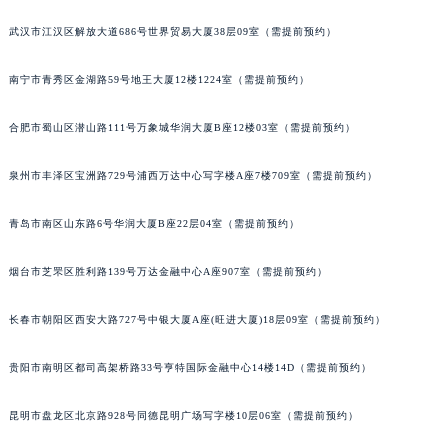
内蒙古自治区锡林郭勒盟市锡林浩特市光明街与额尔敦路交叉口百达翡丽售后服务中心（需提前预约）
武汉市江汉区解放大道686号世界贸易大厦38层09室（需提前预约）
内蒙古自治区兴安盟市乌兰浩特市兴安大街百达翡丽售后服务中心（需提前预约）
山西省大同市平城区迎宾街百达翡丽售后服务中心（需提前预约）
南宁市青秀区金湖路59号地王大厦12楼1224室（需提前预约）
山西省晋城市城区黄华街百达翡丽售后服务中心（需提前预约）
合肥市蜀山区潜山路111号万象城华润大厦B座12楼03室（需提前预约）
山西省晋中市榆次区顺城街百达翡丽售后服务中心（需提前预约）
山西省临汾市尧都区解放路百达翡丽售后服务中心（需提前预约）
泉州市丰泽区宝洲路729号浦西万达中心写字楼A座7楼709室（需提前预约）
山西省吕梁市离石区永宁中路与建设街交叉口百达翡丽售后服务中心（需提前预约）
山西省朔州市朔城区怡西路与鄯阳西街交汇处百达翡丽售后服务中心（需提前预约）
青岛市南区山东路6号华润大厦B座22层04室（需提前预约）
山西省忻州市忻府区和平东街与七一南路交叉口百达翡丽售后服务中心（需提前预约）
山西省阳泉市郊区平阳东街与新城大道交叉口百达翡丽售后服务中心（需提前预约）
烟台市芝罘区胜利路139号万达金融中心A座907室（需提前预约）
山西省运城市盐湖区河东街百达翡丽售后服务中心（需提前预约）
长春市朝阳区西安大路727号中银大厦A座(旺进大厦)18层09室（需提前预约）
山西省长治市潞州区英雄中路百达翡丽售后服务中心（需提前预约）
山西省太原市迎泽区迎泽街道解放路15号亨得利名表维修授权店3楼百达翡丽售后服务中心（需提前预约）
贵阳市南明区都司高架桥路33号亨特国际金融中心14楼14D（需提前预约）
天津市和平区赤峰道136号天津国际金融中心26层2603室百达翡丽售后服务中心（需提前预约）
安徽省安庆市迎江区人民路百达翡丽售后服务中心（需提前预约）
昆明市盘龙区北京路928号同德昆明广场写字楼10层06室（需提前预约）
安徽省蚌埠市蚌山区淮河路百达翡丽售后服务中心（需提前预约）