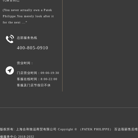
代保管而已
新疆维吾尔自治区可克达拉市幸福路百达翡丽售后服务中心（需提前预约）
(You never actually own a Patek
新疆维吾尔自治区克拉玛依市克拉玛依区友谊路百达翡丽售后服务中心（需提前预约）
Philippe.You merely look after it
for the next ...”
新疆维吾尔自治区库车市库车市文化东路百达翡丽售后服务中心（需提前预约）
新疆维吾尔自治区库尔勒市库尔勒市人民东路百达翡丽售后服务中心（需提前预约）

总部服务热线
新疆维吾尔自治区奎屯市团结西街百达翡丽售后服务中心（需提前预约）
400-805-0910
新疆维吾尔自治区昆玉市昆泉街百达翡丽售后服务中心（需提前预约）
新疆维吾尔自治区沙湾市三道河子镇世纪大道南路百达翡丽售后服务中心（需提前预约）
营业时间：
新疆维吾尔自治区石河子市北二路百达翡丽售后服务中心（需提前预约）

门店营业时间：09:00-19:30
新疆维吾尔自治区双河市光明路百达翡丽售后服务中心（需提前预约）
客服在线时间：8:00-22:00
新疆维吾尔自治区塔城市塔城地区闻琴路百达翡丽售后服务中心（需提前预约）
客服及门店节假日不休
新疆维吾尔自治区铁门关市兴疆路百达翡丽售后服务中心（需提前预约）
新疆维吾尔自治区图木舒克市图木舒克市中兴街百达翡丽售后服务中心（需提前预约）
新疆维吾尔自治区吐鲁番市高昌区文化中路文化中路百达翡丽售后服务中心（需提前预约）
新疆维吾尔自治区乌苏市乌鲁木齐北路百达翡丽售后服务中心（需提前预约）
新疆维吾尔自治区五家渠市长征西街百达翡丽售后服务中心（需提前预约）
版权所有: 上海合和致远商贸有限公司 Copyright © （PATEK PHILIPPE）
百达翡丽售后维
新疆维吾尔自治区新星市东风路百达翡丽售后服务中心（需提前预约）
修服务中心
2018-2032