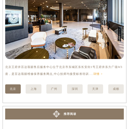
河南省信阳市浉河区东方红大道百达翡丽售后服务中心（需提前预约）
河南省许昌市魏都区建安大道与八龙路交叉口百达翡丽售后服务中心（需提前预约）
河南省郑州市二七区民主路10号华润大厦29层2905室百达翡丽售后服务中心（需提前预约）
河南省周口市川汇区七一路百达翡丽售后服务中心（需提前预约）
河南省驻马店市驿城区乐山大道与置地大道交叉口百达翡丽售后服务中心（需提前预约）
湖北省鄂州市鄂城区文星大道百达翡丽售后服务中心（需提前预约）
湖北省黄冈市黄州区赤壁大道百达翡丽售后服务中心（需提前预约）
湖北省黄石市黄石港区武汉路百达翡丽售后服务中心（需提前预约）
北京王府井百达翡丽售后服务中心位于北京市东城区东长安街1号王府井东方广场W3
上
湖北省荆门市东宝中天街步行街百达翡丽售后服务中心（需提前预约）
座，是百达翡丽维修保养服务网点,中心技师均接受标准培训....
详情 >
修
湖北省荆州市荆州区荆中路百达翡丽售后服务中心（需提前预约）
湖北省十堰市茅箭区人民北路百达翡丽售后服务中心（需提前预约）
北京
上海
广州
深圳
天津
成都
湖北省随州市曾都区青年路百达翡丽售后服务中心（需提前预约）
湖北省咸宁市咸安区长安大道百达翡丽售后服务中心（需提前预约）
湖北省襄阳市樊城区长虹路与人民路交叉口百达翡丽售后服务中心（需提前预约）
推荐阅读
湖北省孝感市孝南区复兴大道百达翡丽售后服务中心（需提前预约）
湖北省宜昌市西陵区夷陵大道与港窑路百达翡丽售后服务中心（需提前预约）