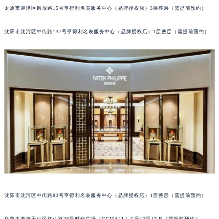
太原市迎泽区解放路15号亨得利名表服务中心（品牌授权店）3层整层（需提前预约）
吉林省辽源市龙山区人民大街百达翡丽售后服务中心（需提前预约）
吉林省梅河口市新华街道梅河大街百达翡丽售后服务中心（需提前预约）
沈阳市沈河区中街路137号亨得利名表服务中心（品牌授权店）1层整层（需提前预约）
吉林省四平市铁东区紫气大路与南九经街交汇处百达翡丽售后服务中心（需提前预约）
吉林省松原市宁江区五环大街百达翡丽售后服务中心（需提前预约）
吉林省通化市东昌区环通乡江南大街百达翡丽售后服务中心（需提前预约）
吉林省延边市延吉市解放路百达翡丽售后服务中心（需提前预约）
辽宁省鞍山市铁东区站前街百达翡丽售后服务中心（需提前预约）
辽宁省本溪市平山区胜利路百达翡丽售后服务中心（需提前预约）
辽宁省朝阳市双塔区新华路百达翡丽售后服务中心（需提前预约）
辽宁省丹东市振兴区七经街百达翡丽售后服务中心（需提前预约）
辽宁省抚顺市新抚区东一路百达翡丽售后服务中心（需提前预约）
辽宁省阜新市海州区解放大街百达翡丽售后服务中心（需提前预约）
辽宁省葫芦岛市连山区中央路百达翡丽售后服务中心（需提前预约）
辽宁省锦州市古塔区中央大街百达翡丽售后服务中心（需提前预约）
沈阳市沈河区中街路83号亨得利名表服务中心（品牌授权店）1层整层（需提前预约）
辽宁省辽阳市白塔区新运大街百达翡丽售后服务中心（需提前预约）
辽宁省盘锦市兴隆台区石油大街百达翡丽售后服务中心（需提前预约）
乌鲁木齐市天山区红山路26号时代广场（CCMALL）C座17层17-B（需提前预约）