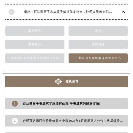
青海省果洛藏族自治州玛沁县团结路百达翡丽售后服务中心（需提前预约）
9
揭秘：百达翡丽手表表蒙子破损修复指南，让爱表重焕光彩！
青海省海北藏族自治州海晏县将军路百达翡丽售后服务中心（需提前预约）
青海省海东市乐都区滨河路百达翡丽售后服务中心（需提前预约）
青海省海南藏族自治州共和县青海湖大街百达翡丽售后服务中心（需提前预约）
萧邦保养
萧邦
青海省海西蒙古族藏族自治州德令哈市柴达木路百达翡丽售后服务中心（需提前预约）
萧邦售后
萧邦维修
青海省黄南藏族自治州同仁市德合隆路百达翡丽售后服务中心（需提前预约）
青海省西宁市城西区海湖新区西关大道百达翡丽售后服务中心（需提前预约）
百达翡丽售后维修保养费用价目表
广州百达翡丽维修保养售后中心
青海省玉树藏族自治州结古镇胜利路百达翡丽售后服务中心（需提前预约）
陕西省安康市汉滨区金州路百达翡丽售后服务中心（需提前预约）
陕西省宝鸡市渭滨区经二路百达翡丽售后服务中心（需提前预约）
随机推荐
陕西省汉中市汉台区北大街百达翡丽售后服务中心（需提前预约）
陕西省商洛市商州区州城街百达翡丽售后服务中心（需提前预约）
1
百达翡丽手表进灰了应如何处理(手表进灰的解决方法)
陕西省铜川市王益区红旗街百达翡丽售后服务中心（需提前预约）
陕西省渭南市临渭区东风大街百达翡丽售后服务中心（需提前预约）
2
合肥百达翡丽售后维修服务中心2026年8月最新官方公告：售后保养与维修服务网点权威公示
陕西省咸阳市秦都区沣西新城统一西路与白马河路交汇处百达翡丽售后服务中心（需提前预约）
陕西省延安市宝塔区中心街百达翡丽售后服务中心（需提前预约）