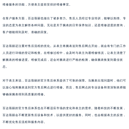
维修服务的功能，方便表主提前安排好维修事宜。
山东省威海市环翠区新威海路89号振华商厦一楼名表维修百达翡丽售后服务中心（需提前预约）
山东省潍坊市奎文区东风东街百达翡丽售后服务中心（需提前预约）
在客户服务方面，百达翡丽也做出了诸多努力。售后人员经过专业培训，能够以热情、专
山东省枣庄市滕州市北辛路与善国路交叉口百达翡丽售后服务中心（需提前预约）
业的态度为表主解答各种问题。无论是关于腕表的日常保养知识，还是维修进度的查询，
山东省淄博市张店区金晶大道百达翡丽售后服务中心（需提前预约）
客户都能得到及时、准确的回复。
上海市黄浦区南京东路299号宏伊国际广场写字楼8层806室百达翡丽售后服务中心（需提前预约）
上海市徐汇区虹桥路3号港汇中心2座37层3705室百达翡丽售后服务中心（需提前预约）
百达翡丽还注重对售后流程的优化。从表主将腕表送到售后网点开始，就会有专门的工作
人员进行详细的登记和检查。在维修过程中，会及时与表主沟通维修情况，让表主清楚了
浙江省杭州市上城区钱江路1366号华润大厦A座5层503-5室百达翡丽售后服务中心（需提前预约）
解腕表的维修进度。维修完成后，还会对腕表进行严格的检测，确保腕表恢复到最佳状
浙江省湖州市吴兴区劳动路百达翡丽售后服务中心（需提前预约）
态。
浙江省嘉兴市南湖区广益路705号嘉兴世界贸易中心A座13层1304室百达翡丽售后服务中心（需提前预约）
浙江省金华市金东区东市南街777号金华万达广场4号楼22楼2209室百达翡丽售后服务中心（需提前预约）
对于表主来说，百达翡丽的官方售后体系提供了可靠的保障。当腕表出现问题时，他们可
浙江省丽水市莲都区解放街百达翡丽售后服务中心（需提前预约）
以放心地将腕表送到官方售后网点进行维修。而且，售后网点的专业设备和资深制表师能
浙江省宁波市江北区大闸南路500号来福士广场办公楼20层2009室百达翡丽售后服务中心（需提前预约）
够确保腕表得到高质量的维修。
浙江省衢州市柯城区上街百达翡丽售后服务中心（需提前预约）
百达翡丽的官方售后体系也在不断适应市场的变化和表主的需求。随着科技的不断发展，
浙江省绍兴市越城区胜利东路379号世茂天际中心写字楼8层805室百达翡丽售后服务中心（需提前预约）
百达翡丽会不断更新售后设备和技术，以提供更好的服务。同时，也会根据表主的反馈，
浙江省舟山市定海区解放东路百达翡丽售后服务中心（需提前预约）
不断优化售后流程和服务内容。
澳门特别行政区大堂区议事亭前地（新马路）百达翡丽售后服务中心（需提前预约）