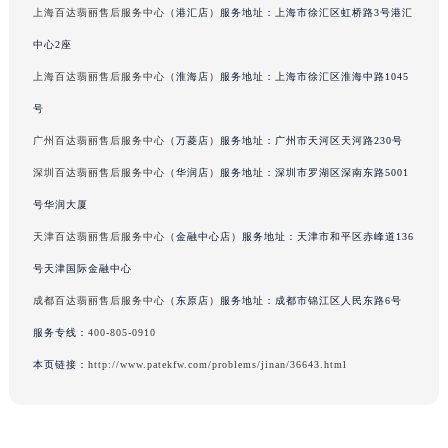
上海百达翡丽售后服务中心
（港汇店）服务地址：上海市徐汇区虹桥路3号港汇
广西壮族自治区河池市金城江区金城江街道朝阳路百达翡丽售后服务中心（需提前预约）
中心2座
广西壮族自治区贺州市八步区城东街道灵峰南路百达翡丽售后服务中心（需提前预约）
广西壮族自治区来宾市兴宾区桂中大道百达翡丽售后服务中心（需提前预约）
上海百达翡丽售后服务中心
（淮海店）服务地址：上海市徐汇区淮海中路1045
广西壮族自治区柳州市城中区中山中路百达翡丽售后服务中心（需提前预约）
号
广西壮族自治区钦州市钦南区金海湾东大街百达翡丽售后服务中心（需提前预约）
广州百达翡丽售后服务中心
（万菱店）服务地址：广州市天河区天河路230号
广西壮族自治区梧州市万秀区龙湖镇高旺路百达翡丽售后服务中心（需提前预约）
深圳百达翡丽售后服务中心
（华润店）服务地址：深圳市罗湖区深南东路5001
广西壮族自治区玉林市玉州区金玉路百达翡丽售后服务中心（需提前预约）
号华润大厦
海南省儋州市儋州市那大镇兰洋北路百达翡丽售后服务中心（需提前预约）
天津百达翡丽售后服务中心
（金融中心店）服务地址：天津市和平区赤峰道136
海南省东方市八所镇解放西路百达翡丽售后服务中心（需提前预约）
号天津国际金融中心
海南省琼海市嘉积镇东风路百达翡丽售后服务中心（需提前预约）
海南省三沙市西沙区西沙群岛永兴岛北京路百达翡丽售后服务中心（需提前预约）
成都百达翡丽售后服务中心
（东原店）服务地址：成都市锦江区人民东路6号
海南省三亚市吉阳区迎宾路百达翡丽售后服务中心（需提前预约）
服务专线：
400-805-0910
海南省万宁市万城镇解放路百达翡丽售后服务中心（需提前预约）
本页链接：
http://www.patekfw.com/problems/jinan/36643.html
海南省文昌市文城镇教育东路百达翡丽售后服务中心（需提前预约）
海南省五指山市通什镇三月三大道百达翡丽售后服务中心（需提前预约）
香港特别行政区尖沙咀区油尖旺区广东道百达翡丽售后服务中心（需提前预约）