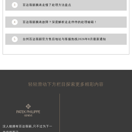
3
百达翡丽腕表走慢了处理方法盘点
陕西省榆林市榆阳区长兴路百达翡丽售后服务中心（需提前预约）
新疆维吾尔自治区阿克苏市东大街百达翡丽售后服务中心（需提前预约）
新疆维吾尔自治区阿拉尔市胜利大道百达翡丽售后服务中心（需提前预约）
4
百达翡丽腕表故障？深度解析走走停停的处理秘籍！
新疆维吾尔自治区阿拉山口市友好路百达翡丽售后服务中心（需提前预约）
新疆维吾尔自治区阿勒泰市解放路百达翡丽售后服务中心（需提前预约）
5
台州百达翡丽官方售后地址与客服热线2026年8月最新通知
新疆维吾尔自治区阿图什市光明路百达翡丽售后服务中心（需提前预约）
新疆维吾尔自治区白杨市军垦路百达翡丽售后服务中心（需提前预约）
新疆维吾尔自治区北屯市团结路百达翡丽售后服务中心（需提前预约）
新疆维吾尔自治区博乐市博乐市北京路百达翡丽售后服务中心（需提前预约）
新疆维吾尔自治区昌吉市延安北路百达翡丽售后服务中心（需提前预约）
轻轻滑动下方栏目探索更多精彩内容
新疆维吾尔自治区阜康市博峰路百达翡丽售后服务中心（需提前预约）
新疆维吾尔自治区哈密市伊州区建国北路百达翡丽售后服务中心（需提前预约）
新疆维吾尔自治区和田市和田市北京西路百达翡丽售后服务中心（需提前预约）
新疆维吾尔自治区胡杨河市胡杨河市胡杨路百达翡丽售后服务中心（需提前预约）
新疆维吾尔自治区霍尔果斯市亚欧北路百达翡丽售后服务中心（需提前预约）
没人能拥有百达翡丽,只不过为下一
新疆维吾尔自治区喀什市解放北路百达翡丽售后服务中心（需提前预约）