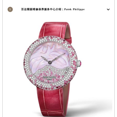
湖南省常德市武陵区人民路百达翡丽售后服务中心（需提前预约）
1
百达翡丽维修保养服务中心介绍 | Patek Philippe
湖南省郴州市北湖区国庆北路百达翡丽售后服务中心（需提前预约）
湖南省衡阳市雁峰区解放路百达翡丽售后服务中心（需提前预约）
湖南省怀化市鹤城区迎丰中路百达翡丽售后服务中心（需提前预约）
湖南省娄底市娄星区长青街百达翡丽售后服务中心（需提前预约）
湖南省邵阳市双清区东风路百达翡丽售后服务中心（需提前预约）
湖南省湘潭市雨湖区莲城大道百达翡丽售后服务中心（需提前预约）
湖南省益阳市赫山区桃花仑路百达翡丽售后服务中心（需提前预约）
湖南省永州市冷水滩区永州大道与中兴路交叉口百达翡丽售后服务中心（需提前预约）
湖南省岳阳市岳阳楼区东茅岭路百达翡丽售后服务中心（需提前预约）
湖南省张家界市永定区解放路百达翡丽售后服务中心（需提前预约）
湖南省长沙市芙蓉区建湘路393号世茂环球金融中心写字楼10层1013室百达翡丽售后服务中心（需提前预约）
湖南省株洲市芦淞区建设南路百达翡丽售后服务中心（需提前预约）
甘肃省白银市白银区北京路百达翡丽售后服务中心（需提前预约）
甘肃省定西市安定区解放路百达翡丽售后服务中心（需提前预约）
甘肃省敦煌市沙州镇阳关中路百达翡丽售后服务中心（需提前预约）