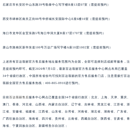
石家庄市长安区中山东路39号勒泰中心写字楼B座13层07室（需提前预约）
安徽省亳州市谯城区魏武大道百达翡丽售后服务中心（需提前预约）
安徽省池州市贵池区长江路百达翡丽售后服务中心（需提前预约）
西安市碑林区南关正街88号华侨城长安国际中心E座6楼10室（需提前预约）
安徽省滁州市琅琊区南谯北路百达翡丽售后服务中心（需提前预约）
安徽省阜阳市颍州区颍州北路百达翡丽售后服务中心（需提前预约）
海口市龙华区金贸东路5号海口华润大厦B座17层1707室（需提前预约）
安徽省淮北市相山区淮海路百达翡丽售后服务中心（需提前预约）
安徽省淮南市田家庵区国庆中路百达翡丽售后服务中心（需提前预约）
唐山市路南区新华东道100号万达广场写字楼A座10层1002室（需提前预约）
安徽省黄山市屯溪区黄山西路百达翡丽售后服务中心（需提前预约）
上述所有百达翡丽官方售后服务地址服务范围均为全国，全部可选择到店或邮寄服务，注
安徽省六安市金安区解放中路百达翡丽售后服务中心（需提前预约）
意提前预约即可。截至2026年7月5日，最新百达翡丽官方售后服务中心网点布局已覆盖
安徽省马鞍山市雨山区湖南西路百达翡丽售后服务中心（需提前预约）
34个省级行政区，中国所有省份均可找到百达翡丽的官方售后服务门店，注意需拨打百达
安徽省宿州市埇桥区人民中路百达翡丽售后服务中心（需提前预约）
翡丽全国官方售后服务热线：400-805-0910进行预约。
安徽省铜陵市铜官区石城大道百达翡丽售后服务中心（需提前预约）
安徽省芜湖市镜湖区中山路步行街百达翡丽售后服务中心（需提前预约）
目前
百达翡丽售后
服务中心网点已覆盖全国34个省级行政区：北京、上海、天津、重庆、
澳门、香港、河北省、山西省、内蒙古自治区、辽宁省、吉林省、黑龙江省、江苏省、浙
安徽省宣城市宣州区叠嶂西路百达翡丽售后服务中心（需提前预约）
江省、安徽省、福建省、江西省、山东省、台湾省、河南省、湖北省、湖南省、广东省、
福建省龙岩市新罗区九一南路百达翡丽售后服务中心（需提前预约）
广西壮族自治区、海南省、四川省、贵州省、云南省、西藏自治区、陕西省、甘肃省、青
福建省南平市建阳区人民西路百达翡丽售后服务中心（需提前预约）
海省、宁夏回族自治区、新疆维吾尔自治区；
福建省宁德市蕉城区天湖东路百达翡丽售后服务中心（需提前预约）