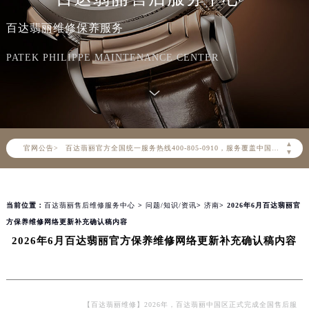
百达翡丽维修保养服务
PATEK PHILIPPE MAINTENANCE CENTER
2026年8月百达翡丽中国区售后服务网络优化升级公告
2026年8月百达翡丽全国官方售后客户服务热线：400-805-0910
▲
官网公告>
百达翡丽官方全国统一服务热线400-805-0910，服务覆盖中国大陆、香港、澳门、台湾全部区域（非大陆需加拨“+86”）
▼
2026年8月百达翡丽售后服务中心最新网点地址：
北京市朝阳区建国门外大街甲6号华熙国际中心写字楼D座11层1102室（北京总部）（需提前预约）
当前位置：
百达翡丽售后维修服务中心
>
问题/知识/资讯
>
济南
> 2026年6月百达翡丽官
北京市东城区东长安街1号东方广场写字楼W3座6层602室（需提前预约）
方保养维修网络更新补充确认稿内容
天津市和平区赤峰道136号天津国际金融中心写字楼26层2603室（需提前预约）
2026年6月百达翡丽官方保养维修网络更新补充确认稿内容
上海市徐汇区虹桥路3号港汇中心写字楼2座37层3705室（需提前预约）
上海市黄浦区南京东路299号宏伊国际广场写字楼8层806室（需提前预约）
南京市秦淮区中山南路1号（新街口）南京中心写字楼22层C1-1室（需提前预约）
常州市新北区龙锦路1590号现代传媒中心写字楼5号楼10层1008室（需提前预约）
【百达翡丽维修】2026年，百达翡丽中国区正式完成全国售后服