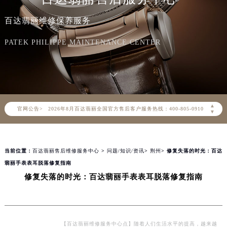
百达翡丽维修保养服务
PATEK PHILIPPE MAINTENANCE CENTER
2026年8月百达翡丽中国区售后服务网络优化升级公告
2026年8月百达翡丽全国官方售后客户服务热线：400-805-0910
▲
官网公告>
百达翡丽官方全国统一服务热线400-805-0910，服务覆盖中国大陆、香港、澳门、台湾全部区域（非大陆需加拨“+86”）
▼
2026年8月百达翡丽售后服务中心最新网点地址：
北京市朝阳区建国门外大街甲6号华熙国际中心写字楼D座11层1102室（北京总部）（需提前预约）
当前位置：
百达翡丽售后维修服务中心
>
问题/知识/资讯
>
荆州
> 修复失落的时光：百达
北京市东城区东长安街1号东方广场写字楼W3座6层602室（需提前预约）
翡丽手表表耳脱落修复指南
天津市和平区赤峰道136号天津国际金融中心写字楼26层2603室（需提前预约）
修复失落的时光：百达翡丽手表表耳脱落修复指南
上海市徐汇区虹桥路3号港汇中心写字楼2座37层3705室（需提前预约）
上海市黄浦区南京东路299号宏伊国际广场写字楼8层806室（需提前预约）
南京市秦淮区中山南路1号（新街口）南京中心写字楼22层C1-1室（需提前预约）
常州市新北区龙锦路1590号现代传媒中心写字楼5号楼10层1008室（需提前预约）
【百达翡丽维修服务中心点】随着人们生活水平的提高，越来越