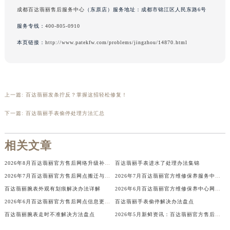
吉林省辽源市龙山区人民大街百达翡丽售后服务中心（需提前预约）
成都百达翡丽售后服务中心
（东原店）服务地址：成都市锦江区人民东路6号
吉林省梅河口市新华街道梅河大街百达翡丽售后服务中心（需提前预约）
服务专线：
400-805-0910
吉林省四平市铁东区紫气大路与南九经街交汇处百达翡丽售后服务中心（需提前预约）
本页链接：
http://www.patekfw.com/problems/jingzhou/14870.html
吉林省松原市宁江区五环大街百达翡丽售后服务中心（需提前预约）
吉林省通化市东昌区环通乡江南大街百达翡丽售后服务中心（需提前预约）
吉林省延边市延吉市解放路百达翡丽售后服务中心（需提前预约）
上一篇:
百达翡丽发条拧反？掌握这招轻松修复！
辽宁省鞍山市铁东区站前街百达翡丽售后服务中心（需提前预约）
辽宁省本溪市平山区胜利路百达翡丽售后服务中心（需提前预约）
下一篇:
百达翡丽手表偷停处理方法汇总
辽宁省朝阳市双塔区新华路百达翡丽售后服务中心（需提前预约）
辽宁省丹东市振兴区七经街百达翡丽售后服务中心（需提前预约）
相关文章
辽宁省抚顺市新抚区东一路百达翡丽售后服务中心（需提前预约）
2026年8月百达翡丽官方售后网络升级补充最终速报（迁址及新开）
百达翡丽手表进水了处理办法集锦
辽宁省阜新市海州区解放大街百达翡丽售后服务中心（需提前预约）
2026年7月百达翡丽官方售后网点搬迁与新设补充最终终极公告
2026年7月百达翡丽官方维修保养服务中心搬迁与新设点补充确认
辽宁省葫芦岛市连山区中央路百达翡丽售后服务中心（需提前预约）
百达翡丽腕表外观有划痕解决办法详解
2026年6月百达翡丽官方维修保养中心网点变动及新增信息补充速查文件发布
辽宁省锦州市古塔区中央大街百达翡丽售后服务中心（需提前预约）
2026年6月百达翡丽官方售后网点信息更新（含迁址及新增）
百达翡丽手表偷停解决办法盘点
辽宁省辽阳市白塔区新运大街百达翡丽售后服务中心（需提前预约）
百达翡丽腕表走时不准解决方法盘点
2026年5月新鲜资讯：百达翡丽官方售后网点迁移及新设
辽宁省盘锦市兴隆台区石油大街百达翡丽售后服务中心（需提前预约）