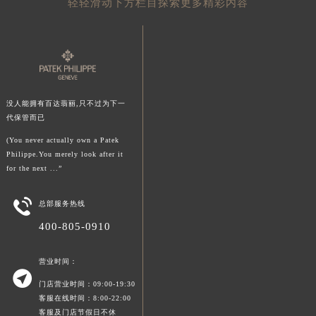
轻轻滑动下方栏目探索更多精彩内容
山东省威海市环翠区新威海路89号振华商厦一楼名表维修百达翡丽售后服务中心（需提前预约）
山东省潍坊市奎文区东风东街百达翡丽售后服务中心（需提前预约）
山东省枣庄市滕州市北辛路与善国路交叉口百达翡丽售后服务中心（需提前预约）
山东省淄博市张店区金晶大道百达翡丽售后服务中心（需提前预约）
上海市黄浦区南京东路299号宏伊国际广场写字楼8层806室百达翡丽售后服务中心（需提前预约）
没人能拥有百达翡丽,只不过为下一
上海市徐汇区虹桥路3号港汇中心2座37层3705室百达翡丽售后服务中心（需提前预约）
代保管而已
浙江省杭州市上城区钱江路1366号华润大厦A座5层503-5室百达翡丽售后服务中心（需提前预约）
(You never actually own a Patek
浙江省湖州市吴兴区劳动路百达翡丽售后服务中心（需提前预约）
Philippe.You merely look after it
for the next ...”
浙江省嘉兴市南湖区广益路705号嘉兴世界贸易中心A座13层1304室百达翡丽售后服务中心（需提前预约）
浙江省金华市金东区东市南街777号金华万达广场4号楼22楼2209室百达翡丽售后服务中心（需提前预约）

总部服务热线
浙江省丽水市莲都区解放街百达翡丽售后服务中心（需提前预约）
400-805-0910
浙江省宁波市江北区大闸南路500号来福士广场办公楼20层2009室百达翡丽售后服务中心（需提前预约）
浙江省衢州市柯城区上街百达翡丽售后服务中心（需提前预约）
营业时间：
浙江省绍兴市越城区胜利东路379号世茂天际中心写字楼8层805室百达翡丽售后服务中心（需提前预约）

门店营业时间：09:00-19:30
浙江省舟山市定海区解放东路百达翡丽售后服务中心（需提前预约）
客服在线时间：8:00-22:00
澳门特别行政区大堂区议事亭前地（新马路）百达翡丽售后服务中心（需提前预约）
客服及门店节假日不休