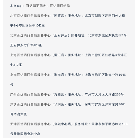
甘肃省兰州市七里河区西津西路16号兰州中心写字楼21层2102室（需提前预约）
本文tag：
百达翡丽保养
，
百达翡丽维修
重庆市解放碑渝中区民权路28号英利国际金融中心写字楼20层01室（需提前预约）
北京百达翡丽售后服务中心
（国贸店）服务地址：北京市朝阳区建国门外大街
黑龙江省大庆市萨尔图区会战大街百达翡丽售后服务中心（需提前预约）
甲6号华熙国际中心D座
黑龙江省鹤岗市向阳区红军路百达翡丽售后服务中心（需提前预约）
北京百达翡丽售后服务中心
（王府井店）服务地址：北京市东城区东长安街1号
黑龙江省黑河市爱辉区中央街百达翡丽售后服务中心（需提前预约）
王府井东方广场W3座
黑龙江省鸡西市鸡冠区红军路百达翡丽售后服务中心（需提前预约）
上海百达翡丽售后服务中心
（港汇店）服务地址：上海市徐汇区虹桥路3号港汇
黑龙江省佳木斯市向阳区长安路百达翡丽售后服务中心（需提前预约）
中心2座
黑龙江省牡丹江市东安区太平路百达翡丽售后服务中心（需提前预约）
黑龙江省七台河市桃山区大同街百达翡丽售后服务中心（需提前预约）
上海百达翡丽售后服务中心
（淮海店）服务地址：上海市徐汇区淮海中路1045
黑龙江省齐齐哈尔市龙沙区龙华路百达翡丽售后服务中心（需提前预约）
号
黑龙江省双鸭山市尖山区新兴大街百达翡丽售后服务中心（需提前预约）
广州百达翡丽售后服务中心
（万菱店）服务地址：广州市天河区天河路230号
黑龙江省绥化市北林区新华街与康庄路交叉口百达翡丽售后服务中心（需提前预约）
深圳百达翡丽售后服务中心
（华润店）服务地址：深圳市罗湖区深南东路5001
黑龙江省伊春市伊美区通河路百达翡丽售后服务中心（需提前预约）
号华润大厦
吉林省白城市洮北区明仁南街百达翡丽售后服务中心（需提前预约）
天津百达翡丽售后服务中心
（金融中心店）服务地址：天津市和平区赤峰道136
吉林省白山市浑江区浑江大街百达翡丽售后服务中心（需提前预约）
号天津国际金融中心
吉林省吉林市船营区河南街百达翡丽售后服务中心（需提前预约）