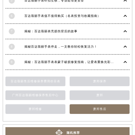
5
百达翡丽手表针扣生锈，专业处理更安全
福建省莆田市城厢区霞林街道荔华东大道百达翡丽售后服务中心（需提前预约）
福建省三明市三元区东乾二路百达翡丽售后服务中心（需提前预约）
6
百达翡丽手表值不值得购买（名表投资与收藏指南）
福建省漳州市龙文区步港路百达翡丽售后服务中心（需提前预约）
江苏省常州市新北区龙锦路1590号现代传媒中心5号楼10层1008室百达翡丽售后服务中心（需提前预约）
7
揭秘：百达翡丽表壳损伤背后的故事
江苏省淮安市清江浦区淮海北路百达翡丽售后服务中心（需提前预约）
8
揭秘百达翡丽手表停走，一文教你轻松恢复活力！
江苏省连云港市海州区通灌北路百达翡丽售后服务中心（需提前预约）
江苏省南京市秦淮区中山南路1号南京中心22层22-C1-C3室百达翡丽售后服务中心（需提前预约）
9
揭秘：百达翡丽手表表蒙子破损修复指南，让爱表重焕光彩！
江苏省宿迁市宿城区西湖路百达翡丽售后服务中心（需提前预约）
江苏省泰州市海陵区永定东路399号置地商务中心东塔（华润万象城）17层1706室百达翡丽售后服务中心（需提前预约）
百达翡丽售后维修保养费用价目表
萧邦保养
江苏省徐州市鼓楼区淮海东路29号苏宁广场IFC国际金融中心35层3508室百达翡丽售后服务中心（需提前预约）
江苏省盐城市盐都区世纪大道5号盐城金融城写字楼1号楼16层1604室百达翡丽售后服务中心（需提前预约）
广州百达翡丽维修保养售后中心
萧邦
江苏省扬州市邗江区国展路29号星耀天地写字楼1号楼18层1803室百达翡丽售后服务中心（需提前预约）
江苏省镇江市京口区中山东路百达翡丽售后服务中心（需提前预约）
萧邦维修
萧邦售后
江西省抚州市临川区赣东大道百达翡丽售后服务中心（需提前预约）
江西省赣州市章贡区文清路百达翡丽售后服务中心（需提前预约）
江西省吉安市吉州区井冈山大道百达翡丽售后服务中心（需提前预约）
随机推荐