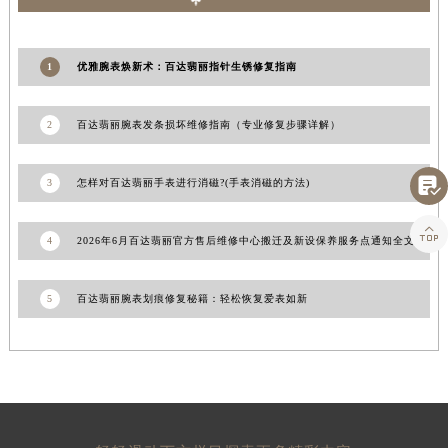
江西省景德镇市珠山区珠山中路百达翡丽售后服务中心（需提前预约）
江西省九江市浔阳区浔阳路百达翡丽售后服务中心（需提前预约）
1
优雅腕表焕新术：百达翡丽指针生锈修复指南
江西省南昌市红谷滩新区红谷中大道998号绿地双子塔（中央广场）A1座办公楼14层1407室百达翡丽售后服务中心（需提前预约）
江西省萍乡市安源区萍安北大道与康庄路交叉口百达翡丽售后服务中心（需提前预约）
2
百达翡丽腕表发条损坏维修指南（专业修复步骤详解）
江西省上饶市信州区滨江西路百达翡丽售后服务中心（需提前预约）
江西省新余市渝水区北湖西路百达翡丽售后服务中心（需提前预约）

3
怎样对百达翡丽手表进行消磁?(手表消磁的方法)
江西省宜春市袁州区中山中路百达翡丽售后服务中心（需提前预约）
江西省鹰潭市月湖区胜利东路百达翡丽售后服务中心（需提前预约）

4
2026年6月百达翡丽官方售后维修中心搬迁及新设保养服务点通知全文
山东省德州市德城区东风中路百达翡丽售后服务中心（需提前预约）
山东省东营市东营区济南路百达翡丽售后服务中心（需提前预约）
山东省济南市历下区经十路11111号华润中心写字楼（万象城）15层1508室百达翡丽售后服务中心（需提前预约）
5
百达翡丽腕表划痕修复秘籍：轻松恢复爱表如新
山东省济宁市任城区太白楼路百达翡丽售后服务中心（需提前预约）
山东省莱芜市文化南路8号银座商城名表维修一楼名表维修百达翡丽售后服务中心（需提前预约）
山东省临沂市兰山区解放路百达翡丽售后服务中心（需提前预约）
山东省日照市东港区烟台路百达翡丽售后服务中心（需提前预约）
山东省泰安市泰山区财源街道泰山大街百达翡丽售后服务中心（需提前预约）