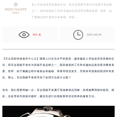
多人开始追求高质量的生活，而百达翡丽手表作为高端手表品牌
徐州市鼓楼区淮海东路29号苏宁广场IFC国际金融中心写字楼35层3508室（需提前预约）
之一，因其精湛的工艺和卓越的品质深受消费者喜爱。然而，由
扬州市邗江区国展路29号星耀天地写字楼1号楼18层1803室（需提前预约）
于佩戴过程中难免会有磕碰、摔落…
盐城市盐都区世纪大道5号盐城金融城写字楼1号楼16层1604室（需提前预约）
泰州市海陵区永定东路399号置地商务中心东塔写字楼（华润万象城）17层1706室（需提前预约）

宁波市江北区大闸南路500号来福士广场办公楼20层2009室（需提前预约）
364 次
2025-06-04
杭州市上城区钱江路1366号华润大厦写字楼A座5层503-5室（需提前预约）
金华市金东区东市南街777号金华万达广场写字楼4号楼22层2209室（需提前预约）
绍兴市越城区胜利东路379号世茂天际中心写字楼8层805室（需提前预约）
【
百达翡丽维修服务中心点
】随着人们生活水平的提高，越来越多人开始追求高质量的生
嘉兴市南湖区广益路705号嘉兴世界贸易中心写字楼A座13层1304室（需提前预约）
活，而百达翡丽手表作为高端手表品牌之一，因其精湛的工艺和卓越的品质深受消费者喜
南昌市红谷滩新区红谷中大道998号绿地双子塔（中央广场）A1座办公楼14层07室（需提前预约）
爱。然而，由于佩戴过程中难免会有磕碰、摔落等情况发生，导致表耳脱落的情况时有发
生。那么，百达翡丽手表表耳掉了处理方法是什么呢？
济南市历下区经十路11111号华润中心写字楼（万象城）15层1508室（需提前预约）
广州市天河区天河路230号万菱汇国际中心写字楼A塔7层704室（需提前预约）
首先，我们需要明确一点：百达翡丽手表属于高端奢侈品范畴，其维修费用相对较高。因
广州市越秀区环市东路371-375号世界贸易中心大厦南塔写字楼15层07室（需提前预约）
此，在处理表耳脱落问题时，建议先进行自我检查和尝试简单的修复方法。
深圳市罗湖区深南东路5001号华润大厦写字楼17层1701室（需提前预约）
惠州市惠城区江北文昌一路7号华贸大厦写字楼1座30层05室（需提前预约）
厦门市思明区湖滨东路95号华润大厦写字楼B座11层1104室（需提前预约）