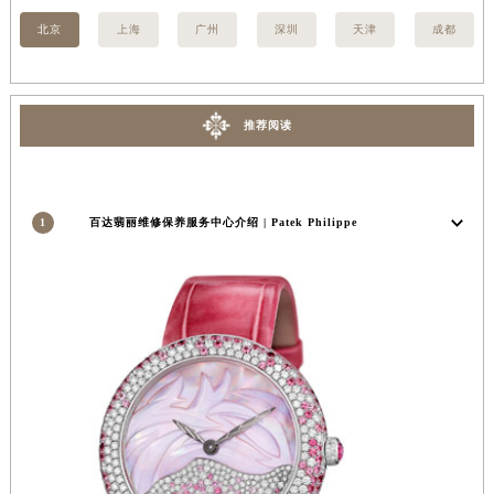
内蒙古自治区锡林郭勒盟市锡林浩特市光明街与额尔敦路交叉口百达翡丽售后服务中心（需提前预约）
北京
上海
广州
深圳
天津
成都
内蒙古自治区兴安盟市乌兰浩特市兴安大街百达翡丽售后服务中心（需提前预约）
山西省大同市平城区迎宾街百达翡丽售后服务中心（需提前预约）
山西省晋城市城区黄华街百达翡丽售后服务中心（需提前预约）
推荐阅读
山西省晋中市榆次区顺城街百达翡丽售后服务中心（需提前预约）
山西省临汾市尧都区解放路百达翡丽售后服务中心（需提前预约）
山西省吕梁市离石区永宁中路与建设街交叉口百达翡丽售后服务中心（需提前预约）
1
百达翡丽维修保养服务中心介绍 | Patek Philippe
山西省朔州市朔城区怡西路与鄯阳西街交汇处百达翡丽售后服务中心（需提前预约）
山西省忻州市忻府区和平东街与七一南路交叉口百达翡丽售后服务中心（需提前预约）
山西省阳泉市郊区平阳东街与新城大道交叉口百达翡丽售后服务中心（需提前预约）
山西省运城市盐湖区河东街百达翡丽售后服务中心（需提前预约）
山西省长治市潞州区英雄中路百达翡丽售后服务中心（需提前预约）
山西省太原市迎泽区迎泽街道解放路15号亨得利名表维修授权店3楼百达翡丽售后服务中心（需提前预约）
天津市和平区赤峰道136号天津国际金融中心26层2603室百达翡丽售后服务中心（需提前预约）
安徽省安庆市迎江区人民路百达翡丽售后服务中心（需提前预约）
安徽省蚌埠市蚌山区淮河路百达翡丽售后服务中心（需提前预约）