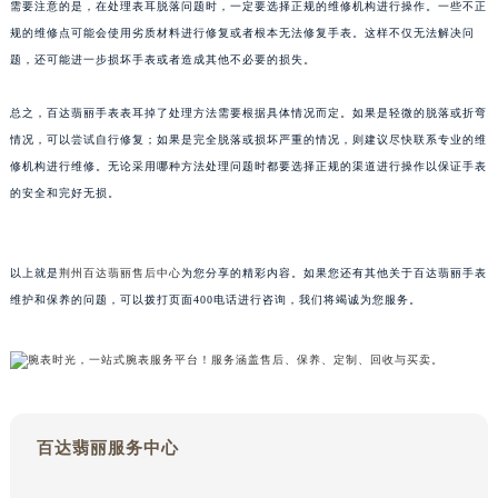
需要注意的是，在处理表耳脱落问题时，一定要选择正规的维修机构进行操作。一些不正
苏州市苏州工业园区星港街199号苏州中心办公楼C座22层08室（需提前预约）
规的维修点可能会使用劣质材料进行修复或者根本无法修复手表。这样不仅无法解决问
武汉市江汉区解放大道686号世界贸易大厦38层09室（需提前预约）
题，还可能进一步损坏手表或者造成其他不必要的损失。
南宁市青秀区金湖路59号地王大厦12楼1224室（需提前预约）
总之，百达翡丽手表表耳掉了处理方法需要根据具体情况而定。如果是轻微的脱落或折弯
合肥市蜀山区潜山路111号万象城华润大厦B座12楼03室（需提前预约）
情况，可以尝试自行修复；如果是完全脱落或损坏严重的情况，则建议尽快联系专业的维
泉州市丰泽区宝洲路729号浦西万达中心写字楼A座7楼709室（需提前预约）
修机构进行维修。无论采用哪种方法处理问题时都要选择正规的渠道进行操作以保证手表
青岛市南区山东路6号华润大厦B座22层04室（需提前预约）
的安全和完好无损。
烟台市芝罘区胜利路139号万达金融中心A座907室（需提前预约）
长春市朝阳区西安大路727号中银大厦A座(旺进大厦)18层09室（需提前预约）
贵阳市南明区都司高架桥路33号亨特国际金融中心14楼14D（需提前预约）
以上就是
荆州百达翡丽售后中心
为您分享的精彩内容。如果您还有其他关于百达翡丽手表
维护和保养的问题，可以拨打页面400电话进行咨询，我们将竭诚为您服务。
昆明市盘龙区北京路928号同德昆明广场写字楼10层06室（需提前预约）
石家庄市长安区中山东路39号勒泰中心写字楼B座13层07室（需提前预约）
西安市碑林区南关正街88号华侨城长安国际中心E座6楼10室（需提前预约）
海口市龙华区金贸东路5号海口华润大厦B座17层1707室（需提前预约）
唐山市路南区新华东道100号万达广场写字楼A座10层1002室（需提前预约）
百达翡丽服务中心
台州市椒江区东海大道1800号腾达中心东1幢20楼2002室（需提前预约）
内蒙古自治区呼和浩特市玉泉区大学西街70号华润万象城写字楼（鄂尔多斯大厦）23层2326室（需提前预约）