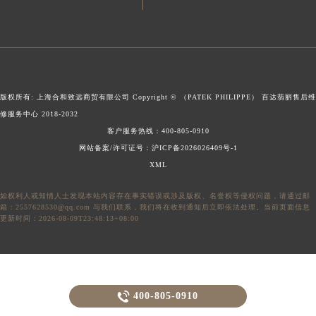
澳门特别行政区风顺堂区南湾大马路百达翡丽售后服务中心（需提前预约）
澳门特别行政区花地玛堂区关闸广场百达翡丽售后服务中心（需提前预约）
澳门特别行政区花王堂区大三巴商圈百达翡丽售后服务中心（需提前预约）
澳门特别行政区嘉模堂区官也街百达翡丽售后服务中心（需提前预约）
澳门省路氹城市金光大道百达翡丽售后服务中心（需提前预约）
版权所有: 上海合和致远商贸有限公司 Copyright © （PATEK PHILIPPE）
百达翡丽售后维
澳门特别行政区望德堂区塔石广场百达翡丽售后服务中心（需提前预约）
修服务中心
2018-2032
客户服务热线：
400-805-0910
福建省福州市鼓楼区五四路128-1号恒力城写字楼15层03室百达翡丽售后服务中心（需提前预约）
网站备案/许可证号：沪ICP备2026026409号-1
福建省厦门市思明区湖滨东路95号万象城华润大厦B座11层1104室百达翡丽售后服务中心（需提前预约）
XML
广东省潮州市潮安区新风路与潮汕路交汇处百达翡丽售后服务中心（需提前预约）
广东省广州市天河区天河路230号万菱汇国际中心A塔7层704室百达翡丽售后服务中心（需提前预约）
如权利人或知情人士发现本站内容存在事实错误或涉及版权、名誉权等侵权问题，请通过邮
箱：2557628530@qq.com 与我们联系，我们将在收到通知后立即依法处理。当前页面信息
广东省广州市越秀区环市东路371-375号世界贸易中心大厦南塔15层1507室百达翡丽售后服务中心（需提前预约）
更新时间：2026-08-09T23:48:13+08:00
广东省河源市源城区越王大道百达翡丽售后服务中心（需提前预约）
广东省惠州市惠城区江北文昌一路7号华贸大厦1座30层3005室百达翡丽售后服务中心（需提前预约）
广东省江门市蓬江区广场西路百达翡丽售后服务中心（需提前预约）
广东省揭阳市榕城进贤门步行街百达翡丽售后服务中心（需提前预约）

400-805-0910
广东省茂名市电白区水东街道迎宾大道百达翡丽售后服务中心（需提前预约）