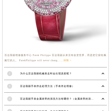
安徽省亳州市谯城区魏武大道百达翡丽售后服务中心（需提前预约）
安徽省池州市贵池区长江路百达翡丽售后服务中心（需提前预约）
安徽省滁州市琅琊区南谯北路百达翡丽售后服务中心（需提前预约）
安徽省阜阳市颍州区颍州北路百达翡丽售后服务中心（需提前预约）
安徽省淮北市相山区淮海路百达翡丽售后服务中心（需提前预约）
安徽省淮南市田家庵区国庆中路百达翡丽售后服务中心（需提前预约）
安徽省黄山市屯溪区黄山西路百达翡丽售后服务中心（需提前预约）
安徽省六安市金安区解放中路百达翡丽售后服务中心（需提前预约）
百达翡丽维修服务中心 Patek Philippe 百达翡丽从来没有改变世界，而是把它留给佩
安徽省马鞍山市雨山区湖南西路百达翡丽售后服务中心（需提前预约）
戴它的人。 PatekPhilippe will never chang......
详情 >
安徽省宿州市埇桥区人民中路百达翡丽售后服务中心（需提前预约）
2
为什么百达翡丽机械表走时会出现误差呢？
安徽省铜陵市铜官区石城大道百达翡丽售后服务中心（需提前预约）
安徽省芜湖市镜湖区中山路步行街百达翡丽售后服务中心（需提前预约）
3
百达翡丽手表停走处理方法（手表停走维修）
安徽省宣城市宣州区叠嶂西路百达翡丽售后服务中心（需提前预约）
福建省龙岩市新罗区九一南路百达翡丽售后服务中心（需提前预约）
4
百达翡丽手表金属表带的清洗方法有哪些？（金属表带的清洗）
福建省南平市建阳区人民西路百达翡丽售后服务中心（需提前预约）
福建省宁德市蕉城区天湖东路百达翡丽售后服务中心（需提前预约）