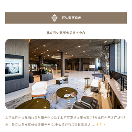
辽宁省铁岭市银州区南马路百达翡丽售后服务中心（需提前预约）
辽宁省营口市站前区市府路与渤海大街交叉口百达翡丽售后服务中心（需提前预约）
百达翡丽保养
辽宁省沈阳市沈河区中街路137号亨得利名表维修授权店1楼百达翡丽售后服务中心（需提前预约）
辽宁省沈阳市沈河区中街路83号亨得利名表维修授权店1楼百达翡丽售后服务中心（需提前预约）
北京百达翡丽售后服务中心
北京市朝阳区建国门外大街甲6号华熙国际中心D座11层1102室百达翡丽售后服务中心（北京总部）（需提前预约）
北京市东城区东长安街1号王府井东方广场W3座6层602室百达翡丽售后服务中心（需提前预约）
河北省保定市竞秀区朝阳北大街北国先天下百达翡丽售后服务中心（需提前预约）
内蒙古自治区阿拉善盟市左旗土尔扈特大街百达翡丽售后服务中心（需提前预约）
内蒙古自治区巴彦淖尔市临河区新华街百达翡丽售后服务中心（需提前预约）
内蒙古自治区包头市青山区幸福路甲3号王府井百货名表维修百达翡丽售后服务中心（需提前预约）
内蒙古自治区赤峰市红山区哈达街百达翡丽售后服务中心（需提前预约）
内蒙古自治区鄂尔多斯市东胜区伊金霍洛街百达翡丽售后服务中心（需提前预约）
内蒙古自治区呼伦贝尔市海拉尔区中央街百达翡丽售后服务中心（需提前预约）
内蒙古自治区通辽市科尔沁区明仁大街百达翡丽售后服务中心（需提前预约）
北京王府井百达翡丽售后服务中心位于北京市东城区东长安街1号王府井东方广场W3
上
内蒙古自治区乌海市海勃湾区人民南路百达翡丽售后服务中心（需提前预约）
座，是百达翡丽维修保养服务网点,中心技师均接受标准培训....
详情 >
修
内蒙古自治区乌兰察布市集宁区恩和大街百达翡丽售后服务中心（需提前预约）