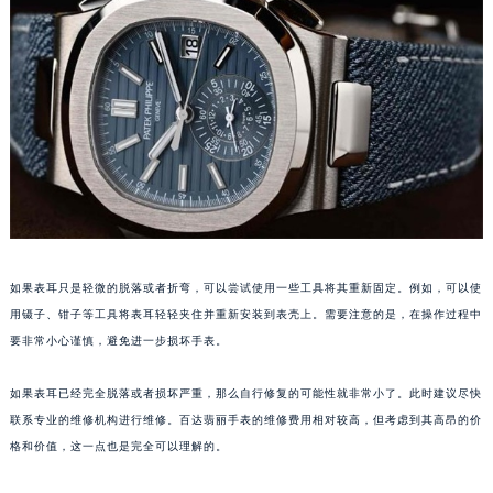
福州市鼓楼区五四路128-1号恒力城写字楼15层03室（需提前预约）
成都市锦江区人民东路6号SAC东原中心写字楼24层2406B室（需提前预约）
重庆市江北区观音桥步行街2号融恒时代广场写字楼9层902室（需提前预约）
长沙市芙蓉区定王台街道建湘路393号世茂环球金融中心写字楼（芙蓉广场）10层13室（需提前预约）
郑州市二七区铭功路10号华润大厦写字楼29层2905室（需提前预约）
太原市迎泽区解放路15号亨得利名表服务中心（品牌授权店）3层整层（需提前预约）
沈阳市沈河区中街路137号亨得利名表服务中心（品牌授权店）1层整层（需提前预约）
沈阳市沈河区中街路83号亨得利名表服务中心（品牌授权店）1层整层（需提前预约）
乌鲁木齐市天山区红山路26号时代广场（CCMALL）C座17层17-B（需提前预约）
如果表耳只是轻微的脱落或者折弯，可以尝试使用一些工具将其重新固定。例如，可以使
温州市鹿城区锦绣路1067号置信广场10层1015室（需提前预约）
用镊子、钳子等工具将表耳轻轻夹住并重新安装到表壳上。需要注意的是，在操作过程中
哈尔滨市道里区友谊西路600号富力中心T2座写字楼29层03室（需提前预约）
要非常小心谨慎，避免进一步损坏手表。
大连市中山区人民路15号国际金融大厦7层G室（需提前预约）
佛山市禅城区季华五路57号万科金融中心C座12层1205室（需提前预约）
如果表耳已经完全脱落或者损坏严重，那么自行修复的可能性就非常小了。此时建议尽快
联系专业的维修机构进行维修。百达翡丽手表的维修费用相对较高，但考虑到其高昂的价
东莞市东城街道鸿福东路1号民盈国贸中心T1写字楼9层907室（需提前预约）
格和价值，这一点也是完全可以理解的。
无锡市梁溪区人民中路139号恒隆广场写字楼1座11层1104室（需提前预约）
南通市崇川区工农路57号圆融广场写字楼16层1603室（需提前预约）