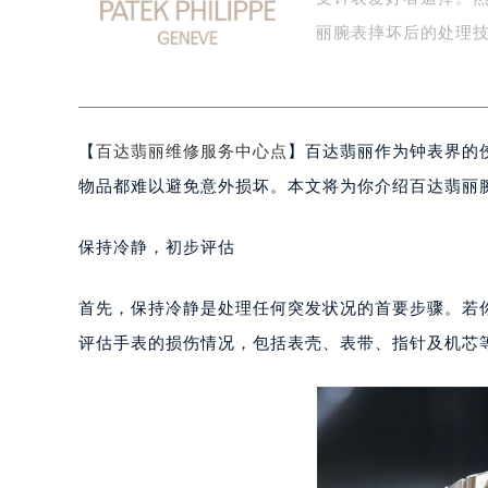
受钟表爱好者追捧。
扬州市邗江区国展路29号星耀天地写字
盐城市盐都区世纪大道5号盐城金融城写
丽腕表摔坏后的处理技
泰州市海陵区永定东路399号置地商
宁波市江北区大闸南路500号来福士广
杭州市上城区钱江路1366号华润大厦
【
百达翡丽维修服务中心点
】百达翡丽作为钟表界的
金华市金东区东市南街777号金华万达
绍兴市越城区胜利东路379号世茂天
物品都难以避免意外损坏。本文将为你介绍百达翡丽
嘉兴市南湖区广益路705号嘉兴世界贸
南昌市红谷滩新区红谷中大道998号
保持冷静，初步评估
济南市历下区经十路11111号华润中
广州市天河区天河路230号万菱汇国
首先，保持冷静是处理任何突发状况的首要步骤。若
广州市越秀区环市东路371-375号
评估手表的损伤情况，包括表壳、表带、指针及机芯
深圳市罗湖区深南东路5001号华润大
惠州市惠城区江北文昌一路7号华贸大
厦门市思明区湖滨东路95号华润大厦写
福州市鼓楼区五四路128-1号恒力城