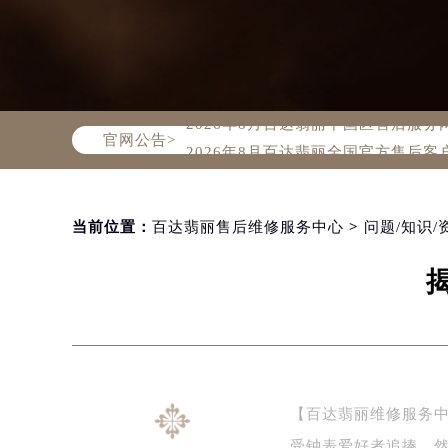
2026年8月百达翡丽中国区售后服
官网公告>
2026年8月百达翡丽全国官方售后客户服
百达翡丽官方全国统一服务热线400-
2026年8月百达翡丽售后服务中心最
北京市朝阳区建国门外大街甲6号华熙
当前位置：
百达翡丽售后维修服务中心
>
问题/知识/
北京市东城区东长安街1号东方广场写
天津市和平区赤峰道136号天津国际金
上海市徐汇区虹桥路3号港汇中心写字楼
上海市黄浦区南京东路299号宏伊国
南京市秦淮区中山南路1号（新街口）
常州市新北区龙锦路1590号现代传媒
【百达翡丽维修服务
徐州市鼓楼区淮海东路29号苏宁广场I