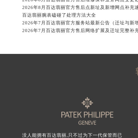
辽宁省营口市站前区市府路与渤海大
2026年8月百达翡丽官方售后点新址及新增网点补充
辽宁省沈阳市沈河区中街路137号亨
百达翡丽腕表磕碰了处理方法大全
辽宁省沈阳市沈河区中街路83号亨
2026年7月百达翡丽官方服务站最新公告（迁址与新
北京市朝阳区建国门外大街甲6号华熙
2026年7月百达翡丽官方售后网络扩展及迁址完整补
北京市东城区东长安街1号王府井东方
河北省保定市竞秀区朝阳北大街北国
内蒙古自治区阿拉善盟市左旗土尔扈
内蒙古自治区巴彦淖尔市临河区新华
内蒙古自治区包头市青山区幸福路甲
内蒙古自治区赤峰市红山区哈达街百
内蒙古自治区鄂尔多斯市东胜区伊金
内蒙古自治区呼伦贝尔市海拉尔区中
内蒙古自治区通辽市科尔沁区明仁大
内蒙古自治区乌海市海勃湾区人民南
内蒙古自治区乌兰察布市集宁区恩和
内蒙古自治区锡林郭勒盟市锡林浩特