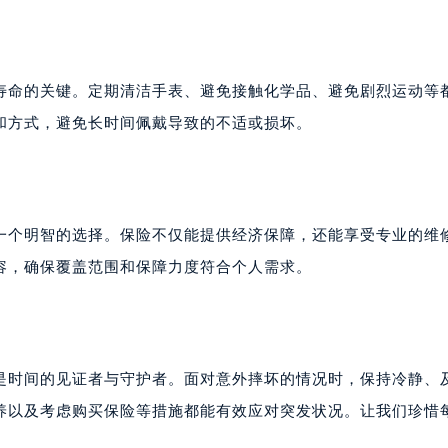
大厦38层09室（需提前预约）
楼1224室（需提前预约）
大厦B座12楼03室（需提前预约）
心写字楼A座7楼709室（需提前预约）
寿命的关键。定期清洁手表、避免接触化学品、避免剧烈运动等
2层04室（需提前预约）
和方式，避免长时间佩戴导致的不适或损坏。
心A座907室（需提前预约）
A座(旺进大厦)18层09室（需提前预约）
国际金融中心14楼14D（需提前预约）
广场写字楼10层06室（需提前预约）
一个明智的选择。保险不仅能提供经济保障，还能享受专业的维
心写字楼B座13层07室（需提前预约）
容，确保覆盖范围和保障力度符合个人需求。
安国际中心E座6楼10室（需提前预约）
B座17层1707室（需提前预约）
写字楼A座10层1002室（需提前预约）
心东1幢20楼2002室（需提前预约）
是时间的见证者与守护者。面对意外摔坏的情况时，保持冷静、
街70号华润万象城写字楼（鄂尔多斯大厦）23层2326室（需
养以及考虑购买保险等措施都能有效应对突发状况。让我们珍惜
州中心写字楼21层2102室（需提前预约）