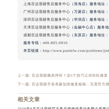
吉林省梅河口市新华街道梅河大街百
上海百达翡丽售后服务中心
（淮海店）服务地址：
吉林省四平市铁东区紫气大路与南九
广州百达翡丽售后服务中心
（万菱店）服务地址：
吉林省松原市宁江区五环大街百达翡
深圳百达翡丽售后服务中心
（华润店）服务地址：
吉林省通化市东昌区环通乡江南大街
吉林省延边市延吉市解放路百达翡丽
天津百达翡丽售后服务中心
（金融中心店）服务地
辽宁省鞍山市铁东区站前街百达翡丽
成都百达翡丽售后服务中心
（东原店）服务地址：
辽宁省本溪市平山区胜利路百达翡丽
服务专线：
400-805-0910
辽宁省朝阳市双塔区新华路百达翡丽
本页链接：
http://www.patekfw.com/problems/ji
辽宁省丹东市振兴区七经街百达翡丽
辽宁省抚顺市新抚区东一路百达翡丽
辽宁省阜新市海州区解放大街百达翡
辽宁省葫芦岛市连山区中央路百达翡
上一篇:
百达翡丽腕表摔坏？这6个技巧让你轻松修复
辽宁省锦州市古塔区中央大街百达翡
下一篇:
百达翡丽手表表蒙划痕修复秘籍：无需官方
辽宁省辽阳市白塔区新运大街百达翡
辽宁省盘锦市兴隆台区石油大街百达
相关文章
辽宁省铁岭市银州区南马路百达翡丽