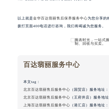
钟声的流转中那份细腻而珍贵的时光体验吧！
重庆市解放碑渝中区民权路28号英利
黑龙江省大庆市萨尔图区会战大街百
黑龙江省鹤岗市向阳区红军路百达翡
以上就是
金华百达翡丽售后保养服务中心
为您分享的
黑龙江省黑河市爱辉区中央街百达翡
拨打页面400电话进行咨询，我们将竭诚为您服务。
黑龙江省鸡西市鸡冠区红军路百达翡
黑龙江省佳木斯市向阳区长安路百达
黑龙江省牡丹江市东安区太平路百达
黑龙江省七台河市桃山区大同街百达
黑龙江省齐齐哈尔市龙沙区龙华路百
黑龙江省双鸭山市尖山区新兴大街百
百达翡丽服务中心
黑龙江省绥化市北林区新华街与康庄
黑龙江省伊春市伊美区通河路百达翡
吉林省白城市洮北区明仁南街百达翡
本文tag：
吉林省白山市浑江区浑江大街百达翡
北京百达翡丽售后服务中心
（国贸店）服务地址：
吉林省吉林市船营区河南街百达翡丽
北京百达翡丽售后服务中心
（王府井店）服务地址
吉林省辽源市龙山区人民大街百达翡
上海百达翡丽售后服务中心
（港汇店）服务地址：