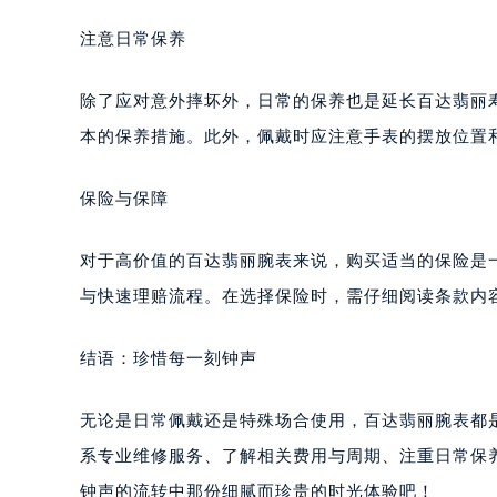
武汉市江汉区解放大道686号世界贸易
南宁市青秀区金湖路59号地王大厦12
注意日常保养
合肥市蜀山区潜山路111号万象城华润
泉州市丰泽区宝洲路729号浦西万达中
除了应对意外摔坏外，日常的保养也是延长百达翡丽
青岛市南区山东路6号华润大厦B座2
本的保养措施。此外，佩戴时应注意手表的摆放位置
烟台市芝罘区胜利路139号万达金融中
长春市朝阳区西安大路727号中银大厦
保险与保障
贵阳市南明区都司高架桥路33号亨特
昆明市盘龙区北京路928号同德昆明
对于高价值的百达翡丽腕表来说，购买适当的保险是
石家庄市长安区中山东路39号勒泰中
与快速理赔流程。在选择保险时，需仔细阅读条款内
西安市碑林区南关正街88号华侨城长
海口市龙华区金贸东路5号海口华润大厦
结语：珍惜每一刻钟声
唐山市路南区新华东道100号万达广场
台州市椒江区东海大道1800号腾达中
无论是日常佩戴还是特殊场合使用，百达翡丽腕表都
内蒙古自治区呼和浩特市玉泉区大学西
系专业维修服务、了解相关费用与周期、注重日常保
甘肃省兰州市七里河区西津西路16号兰