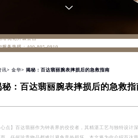
务网络优化升级公告
务热线：400-805-0910
805-0910，服务覆盖中国大陆、香港、澳门、台湾全部区域（非大
新网点地址：
国际中心写字楼D座11层1102室（北京总部）（需提前预约）
资讯
>
金华
> 揭秘：百达翡丽腕表摔损后的急救指南
字楼W3座6层602室（需提前预约）
揭秘：百达翡丽腕表摔损后的急救指
融中心写字楼26层2603室（需提前预约）
2座37层3705室（需提前预约）
际广场写字楼8层806室（需提前预约）
南京中心写字楼22层C1-1室（需提前预约）
中心写字楼5号楼10层1008室（需提前预约）
中心点】百达翡丽作为钟表界的佼佼者，其精湛工艺与独特设计
FC国际金融中心写字楼35层3508室（需提前预约）