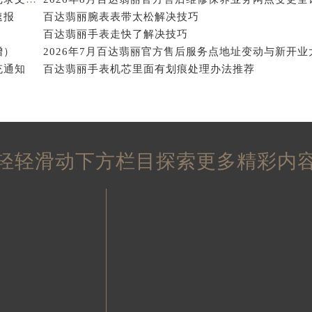
2026年8月百达翡丽官方售后维修保养业务网点变更记录文件内容
2026年8月百达翡丽官方售后维修保养业务网点变更全
街交叉口百达翡丽售后服务中心（需提前预约）
速报
百达翡丽腕表表带太松解决技巧
得利名表维修授权店1楼百达翡丽售后服务中心（需提前预约）
百达翡丽手表走快了解决技巧
得利名表维修授权店1楼百达翡丽售后服务中心（需提前预约）
增）
2026年7月百达翡丽官方售后服务点地址变动与新开业
国际中心D座11层1102室百达翡丽售后服务中心（北京总部）
充通知
百达翡丽手表机芯里面有划痕处理办法推荐
广场W3座6层602室百达翡丽售后服务中心（需提前预约）
先天下百达翡丽售后服务中心（需提前预约）
特大街百达翡丽售后服务中心（需提前预约）
街百达翡丽售后服务中心（需提前预约）
3号王府井百货名表维修百达翡丽售后服务中心（需提前预约）
轻轻滑动下方栏目探索更多精彩内
达翡丽售后服务中心（需提前预约）
霍洛街百达翡丽售后服务中心（需提前预约）
央街百达翡丽售后服务中心（需提前预约）
街百达翡丽售后服务中心（需提前预约）
路百达翡丽售后服务中心（需提前预约）
大街百达翡丽售后服务中心（需提前预约）
市光明街与额尔敦路交叉口百达翡丽售后服务中心（需提前预约