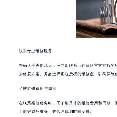
成都市锦江区人民东路6号SAC东原中
重庆市江北区观音桥步行街2号融恒时
长沙市芙蓉区定王台街道建湘路393
郑州市二七区铭功路10号华润大厦写字
太原市迎泽区解放路15号亨得利名
沈阳市沈河区中街路137号亨得利名
沈阳市沈河区中街路83号亨得利名
联系专业维修服务
乌鲁木齐市天山区红山路26号时代广场
温州市鹿城区锦绣路1067号置信广场
在确认手表损坏后，应立即联系百达翡丽官方授权的
哈尔滨市道里区友谊西路600号富力中
大连市中山区人民路15号国际金融大
的修复方案。务必选择正规授权的维修点，以确保维
佛山市禅城区季华五路57号万科金融中
东莞市东城街道鸿福东路1号民盈国贸
了解维修费用与周期
无锡市梁溪区人民中路139号恒隆广场
南通市崇川区工农路57号圆融广场写字
在联系维修服务时，需了解具体的维修费用和周期。
苏州市苏州工业园区星港街199号苏州
于做好财务准备，并合理规划时间安排。