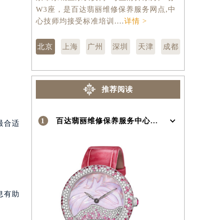
京市东城区东长安街1号王府井东方广场
汇区虹桥路
W3座，是百达翡丽维修保养服务网点,中
维修保养服
心技师均接受标准培训....
详情 >
训....
详情 
）
北京
上海
广州
深圳
天津
成都
推荐阅读
1
百达翡丽维修保养服务中心介绍 | Patek Philippe
最合适
息有助