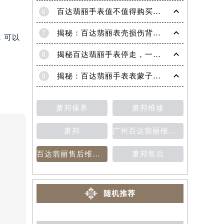
6
百达翡丽手表值不值得购买（名表投资与收藏指南）
7
揭秘：百达翡丽表壳损伤背后的故事
，可以
8
揭秘百达翡丽手表停走，一文教你轻松恢复活力！
9
揭秘：百达翡丽手表表蒙子破损修复指南，让爱表重焕光彩！
萧邦保养
萧邦维修
萧邦
广州百达翡丽维修保养售后中心
百达翡丽售后维修保养费用价目表
萧邦售后
随机推荐