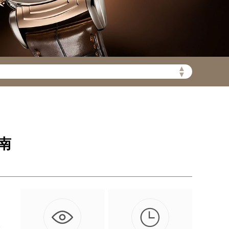
▲
▼
陆需加拨“+86”）
南

深