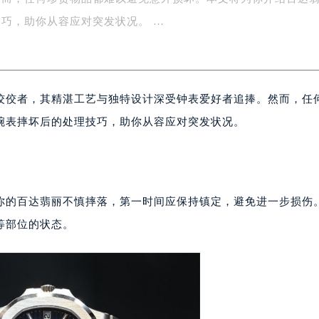
然而，任何珍贵物品都难以避免意外损坏。本文将为你介绍百达
楼1号楼18层1803室（需提前预约）
字楼1号楼16层1604室（需提前预约）
巧，助你从容应对突发状况。 …
务中心东塔写字楼（华润万象城）17层1706室（需提前预约）
场办公楼20层2009室（需提前预约）
写字楼A座5层503-5室（需提前预约）
佼佼者，其精湛工艺与独特设计深受钟表爱好者追捧。然而，任
广场写字楼4号楼22层2209室（需提前预约）
际中心写字楼8层805室（需提前预约）
腕表摔坏后的处理技巧，助你从容应对突发状况。
易中心写字楼A座13层1304室（需提前预约）
绿地双子塔（中央广场）A1座办公楼14层07室（需提前预约）
心写字楼（万象城）15层1508室（需提前预约）
际中心写字楼A塔7层704室（需提前预约）
你的百达翡丽不慎摔落，第一时间应保持镇定，避免进一步损伤
世界贸易中心大厦南塔写字楼15层07室（需提前预约）
等部位的状态。
厦写字楼17层1701室（需提前预约）
厦写字楼1座30层05室（需提前预约）
字楼B座11层1104室（需提前预约）
写字楼15层03室（需提前预约）