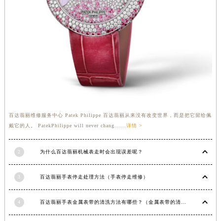
香港特别行政区金钟区中西区金钟道百达翡丽售后服务中心（需提前预约）
香港特别行政区九龙区油尖旺区弥敦道百达翡丽售后服务中心（需提前预约）
香港特别行政区铜锣湾区湾仔区轩尼诗道百达翡丽售后服务中心（需提前预约）
河南省安阳市文峰区解放大道百达翡丽售后服务中心（需提前预约）
河南省鹤壁市淇滨区九州路百达翡丽售后服务中心（需提前预约）
河南省济源市沁园街道济水大道百达翡丽售后服务中心（需提前预约）
河南省焦作市解放区解放路百达翡丽售后服务中心（需提前预约）
河南省开封市鼓楼区中山路百达翡丽售后服务中心（需提前预约）
百达翡丽维修服务中心 Patek Philippe 百达翡丽从来没有改变世界，而是把它留给佩
河南省洛阳市西工区中州中路与解放路交叉口百达翡丽售后服务中心（需提前预约）
戴它的人。 PatekPhilippe will never chang......
详情 >
河南省漯河市源汇区交通路百达翡丽售后服务中心（需提前预约）
河南省南阳市宛城区范蠡东路与南都路交叉口百达翡丽售后服务中心（需提前预约）
2
为什么百达翡丽机械表走时会出现误差呢？
河南省平顶山市卫东区建设路百达翡丽售后服务中心（需提前预约）
河南省濮阳市大华龙区开州路绿城路交叉口百达翡丽售后服务中心（需提前预约）
3
百达翡丽手表停走处理方法（手表停走维修）
河南省三门峡市湖滨区和平路百达翡丽售后服务中心（需提前预约）
4
百达翡丽手表金属表带的清洗方法有哪些？（金属表带的清洗）
河南省商丘市梁园区神火大道百达翡丽售后服务中心（需提前预约）
河南省新乡市红旗区人民路百达翡丽售后服务中心（需提前预约）