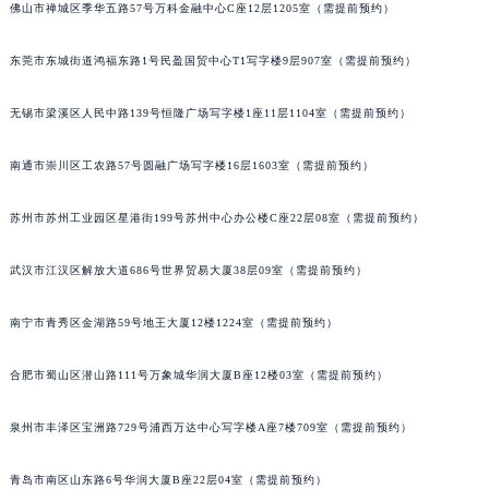
佛山市禅城区季华五路57号万科金融中心C座12层1205室（需提前预约）
辽宁省铁岭市银州区南马路百达翡丽售后服务中心（需提前预约）
辽宁省营口市站前区市府路与渤海大街交叉口百达翡丽售后服务中心（需提前预约）
东莞市东城街道鸿福东路1号民盈国贸中心T1写字楼9层907室（需提前预约）
辽宁省沈阳市沈河区中街路137号亨得利名表维修授权店1楼百达翡丽售后服务中心（需提前预约）
辽宁省沈阳市沈河区中街路83号亨得利名表维修授权店1楼百达翡丽售后服务中心（需提前预约）
无锡市梁溪区人民中路139号恒隆广场写字楼1座11层1104室（需提前预约）
北京市朝阳区建国门外大街甲6号华熙国际中心D座11层1102室百达翡丽售后服务中心（北京总部）（需提前预约）
南通市崇川区工农路57号圆融广场写字楼16层1603室（需提前预约）
北京市东城区东长安街1号王府井东方广场W3座6层602室百达翡丽售后服务中心（需提前预约）
河北省保定市竞秀区朝阳北大街北国先天下百达翡丽售后服务中心（需提前预约）
苏州市苏州工业园区星港街199号苏州中心办公楼C座22层08室（需提前预约）
内蒙古自治区阿拉善盟市左旗土尔扈特大街百达翡丽售后服务中心（需提前预约）
内蒙古自治区巴彦淖尔市临河区新华街百达翡丽售后服务中心（需提前预约）
武汉市江汉区解放大道686号世界贸易大厦38层09室（需提前预约）
内蒙古自治区包头市青山区幸福路甲3号王府井百货名表维修百达翡丽售后服务中心（需提前预约）
南宁市青秀区金湖路59号地王大厦12楼1224室（需提前预约）
内蒙古自治区赤峰市红山区哈达街百达翡丽售后服务中心（需提前预约）
内蒙古自治区鄂尔多斯市东胜区伊金霍洛街百达翡丽售后服务中心（需提前预约）
合肥市蜀山区潜山路111号万象城华润大厦B座12楼03室（需提前预约）
内蒙古自治区呼伦贝尔市海拉尔区中央街百达翡丽售后服务中心（需提前预约）
内蒙古自治区通辽市科尔沁区明仁大街百达翡丽售后服务中心（需提前预约）
泉州市丰泽区宝洲路729号浦西万达中心写字楼A座7楼709室（需提前预约）
内蒙古自治区乌海市海勃湾区人民南路百达翡丽售后服务中心（需提前预约）
内蒙古自治区乌兰察布市集宁区恩和大街百达翡丽售后服务中心（需提前预约）
青岛市南区山东路6号华润大厦B座22层04室（需提前预约）