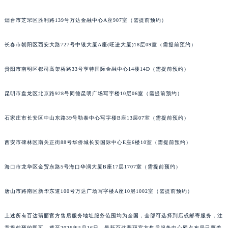
内蒙古自治区锡林郭勒盟市锡林浩特市光明街与额尔敦路交叉口百达翡丽售后服务中心（需提前预约）
烟台市芝罘区胜利路139号万达金融中心A座907室（需提前预约）
内蒙古自治区兴安盟市乌兰浩特市兴安大街百达翡丽售后服务中心（需提前预约）
山西省大同市平城区迎宾街百达翡丽售后服务中心（需提前预约）
长春市朝阳区西安大路727号中银大厦A座(旺进大厦)18层09室（需提前预约）
山西省晋城市城区黄华街百达翡丽售后服务中心（需提前预约）
山西省晋中市榆次区顺城街百达翡丽售后服务中心（需提前预约）
贵阳市南明区都司高架桥路33号亨特国际金融中心14楼14D（需提前预约）
山西省临汾市尧都区解放路百达翡丽售后服务中心（需提前预约）
昆明市盘龙区北京路928号同德昆明广场写字楼10层06室（需提前预约）
山西省吕梁市离石区永宁中路与建设街交叉口百达翡丽售后服务中心（需提前预约）
山西省朔州市朔城区怡西路与鄯阳西街交汇处百达翡丽售后服务中心（需提前预约）
石家庄市长安区中山东路39号勒泰中心写字楼B座13层07室（需提前预约）
山西省忻州市忻府区和平东街与七一南路交叉口百达翡丽售后服务中心（需提前预约）
山西省阳泉市郊区平阳东街与新城大道交叉口百达翡丽售后服务中心（需提前预约）
西安市碑林区南关正街88号华侨城长安国际中心E座6楼10室（需提前预约）
山西省运城市盐湖区河东街百达翡丽售后服务中心（需提前预约）
山西省长治市潞州区英雄中路百达翡丽售后服务中心（需提前预约）
海口市龙华区金贸东路5号海口华润大厦B座17层1707室（需提前预约）
山西省太原市迎泽区迎泽街道解放路15号亨得利名表维修授权店3楼百达翡丽售后服务中心（需提前预约）
唐山市路南区新华东道100号万达广场写字楼A座10层1002室（需提前预约）
天津市和平区赤峰道136号天津国际金融中心26层2603室百达翡丽售后服务中心（需提前预约）
安徽省安庆市迎江区人民路百达翡丽售后服务中心（需提前预约）
上述所有百达翡丽官方售后服务地址服务范围均为全国，全部可选择到店或邮寄服务，注
安徽省蚌埠市蚌山区淮河路百达翡丽售后服务中心（需提前预约）
意提前预约即可。截至2026年5月16日，最新百达翡丽官方售后服务中心网点布局已覆盖