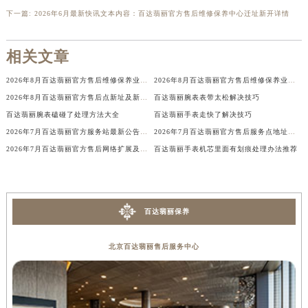
上一篇:
2026年6月百达翡丽官方售后保养维修站迁址新开官方说明文本发布
香港特别行政区尖沙咀区油尖旺区广东道百达翡丽售后服务中心（需提前预约）
下一篇:
2026年6月最新快讯文本内容：百达翡丽官方售后维修保养中心迁址新开详情
香港特别行政区金钟区中西区金钟道百达翡丽售后服务中心（需提前预约）
香港特别行政区九龙区油尖旺区弥敦道百达翡丽售后服务中心（需提前预约）
相关文章
香港特别行政区铜锣湾区湾仔区轩尼诗道百达翡丽售后服务中心（需提前预约）
河南省安阳市文峰区解放大道百达翡丽售后服务中心（需提前预约）
2026年8月百达翡丽官方售后维修保养业务网点变更记录文件内容
2026年8月百达翡丽官方售后维修保养业务网点变更全记录
2026年8月百达翡丽官方售后点新址及新增网点补充速报
百达翡丽腕表表带太松解决技巧
河南省鹤壁市淇滨区九州路百达翡丽售后服务中心（需提前预约）
百达翡丽腕表磕碰了处理方法大全
百达翡丽手表走快了解决技巧
河南省济源市沁园街道济水大道百达翡丽售后服务中心（需提前预约）
2026年7月百达翡丽官方服务站最新公告（迁址与新增）
2026年7月百达翡丽官方售后服务点地址变动与新开业大全
河南省焦作市解放区解放路百达翡丽售后服务中心（需提前预约）
2026年7月百达翡丽官方售后网络扩展及迁址完整补充通知
百达翡丽手表机芯里面有划痕处理办法推荐
河南省开封市鼓楼区中山路百达翡丽售后服务中心（需提前预约）
河南省洛阳市西工区中州中路与解放路交叉口百达翡丽售后服务中心（需提前预约）
河南省漯河市源汇区交通路百达翡丽售后服务中心（需提前预约）
百达翡丽保养
河南省南阳市宛城区范蠡东路与南都路交叉口百达翡丽售后服务中心（需提前预约）
河南省平顶山市卫东区建设路百达翡丽售后服务中心（需提前预约）
北京百达翡丽售后服务中心
河南省濮阳市大华龙区开州路绿城路交叉口百达翡丽售后服务中心（需提前预约）
河南省三门峡市湖滨区和平路百达翡丽售后服务中心（需提前预约）
河南省商丘市梁园区神火大道百达翡丽售后服务中心（需提前预约）