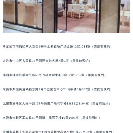
辽宁省盘锦市兴隆台区石油大街百达翡丽售后服务中心（需提前预约）
辽宁省铁岭市银州区南马路百达翡丽售后服务中心（需提前预约）
辽宁省营口市站前区市府路与渤海大街交叉口百达翡丽售后服务中心（需提前预约）
辽宁省沈阳市沈河区中街路137号亨得利名表维修授权店1楼百达翡丽售后服务中心（需提前预约）
辽宁省沈阳市沈河区中街路83号亨得利名表维修授权店1楼百达翡丽售后服务中心（需提前预约）
北京市朝阳区建国门外大街甲6号华熙国际中心D座11层1102室百达翡丽售后服务中心（北京总部）（需提前预约）
哈尔滨市南岗区东大直街146号上和置地广场金座12层1214室（需提前预约）
北京市东城区东长安街1号王府井东方广场W3座6层602室百达翡丽售后服务中心（需提前预约）
河北省保定市竞秀区朝阳北大街北国先天下百达翡丽售后服务中心（需提前预约）
大连市中山区人民路15号国际金融大厦7层G室（需提前预约）
内蒙古自治区阿拉善盟市左旗土尔扈特大街百达翡丽售后服务中心（需提前预约）
佛山市禅城区季华五路57号万科金融中心C座12层1205室（需提前预约）
内蒙古自治区巴彦淖尔市临河区新华街百达翡丽售后服务中心（需提前预约）
内蒙古自治区包头市青山区幸福路甲3号王府井百货名表维修百达翡丽售后服务中心（需提前预约）
东莞市东城街道鸿福东路1号民盈国贸中心T1写字楼9层907室（需提前预约）
内蒙古自治区赤峰市红山区哈达街百达翡丽售后服务中心（需提前预约）
内蒙古自治区鄂尔多斯市东胜区伊金霍洛街百达翡丽售后服务中心（需提前预约）
无锡市梁溪区人民中路139号恒隆广场写字楼1座11层1104室（需提前预约）
内蒙古自治区呼伦贝尔市海拉尔区中央街百达翡丽售后服务中心（需提前预约）
内蒙古自治区通辽市科尔沁区明仁大街百达翡丽售后服务中心（需提前预约）
南通市崇川区工农路57号圆融广场写字楼16层1603室（需提前预约）
内蒙古自治区乌海市海勃湾区人民南路百达翡丽售后服务中心（需提前预约）