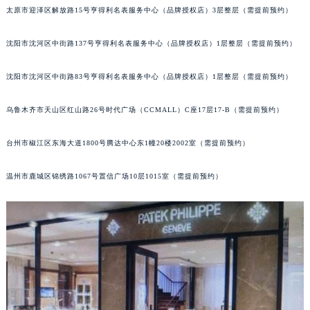
吉林省吉林市船营区河南街百达翡丽售后服务中心（需提前预约）
太原市迎泽区解放路15号亨得利名表服务中心（品牌授权店）3层整层（需提前预约）
吉林省辽源市龙山区人民大街百达翡丽售后服务中心（需提前预约）
吉林省梅河口市新华街道梅河大街百达翡丽售后服务中心（需提前预约）
沈阳市沈河区中街路137号亨得利名表服务中心（品牌授权店）1层整层（需提前预约）
吉林省四平市铁东区紫气大路与南九经街交汇处百达翡丽售后服务中心（需提前预约）
沈阳市沈河区中街路83号亨得利名表服务中心（品牌授权店）1层整层（需提前预约）
吉林省松原市宁江区五环大街百达翡丽售后服务中心（需提前预约）
吉林省通化市东昌区环通乡江南大街百达翡丽售后服务中心（需提前预约）
乌鲁木齐市天山区红山路26号时代广场（CCMALL）C座17层17-B（需提前预约）
吉林省延边市延吉市解放路百达翡丽售后服务中心（需提前预约）
辽宁省鞍山市铁东区站前街百达翡丽售后服务中心（需提前预约）
台州市椒江区东海大道1800号腾达中心东1幢20楼2002室（需提前预约）
辽宁省本溪市平山区胜利路百达翡丽售后服务中心（需提前预约）
辽宁省朝阳市双塔区新华路百达翡丽售后服务中心（需提前预约）
温州市鹿城区锦绣路1067号置信广场10层1015室（需提前预约）
辽宁省丹东市振兴区七经街百达翡丽售后服务中心（需提前预约）
辽宁省抚顺市新抚区东一路百达翡丽售后服务中心（需提前预约）
辽宁省阜新市海州区解放大街百达翡丽售后服务中心（需提前预约）
辽宁省葫芦岛市连山区中央路百达翡丽售后服务中心（需提前预约）
辽宁省锦州市古塔区中央大街百达翡丽售后服务中心（需提前预约）
辽宁省辽阳市白塔区新运大街百达翡丽售后服务中心（需提前预约）