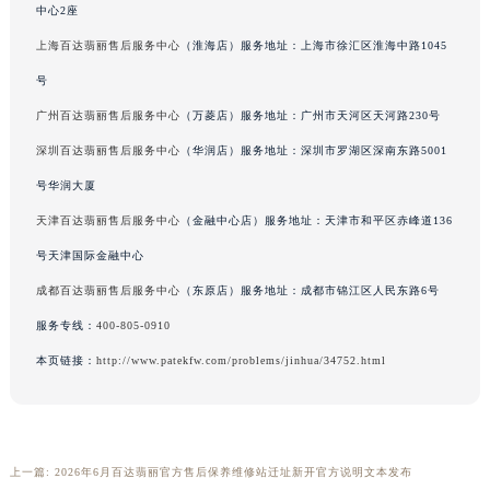
广西壮族自治区桂林市秀峰区红岭路百达翡丽售后服务中心（需提前预约）
中心2座
广西壮族自治区河池市金城江区金城江街道朝阳路百达翡丽售后服务中心（需提前预约）
上海百达翡丽售后服务中心
（淮海店）服务地址：上海市徐汇区淮海中路1045
广西壮族自治区贺州市八步区城东街道灵峰南路百达翡丽售后服务中心（需提前预约）
号
广西壮族自治区来宾市兴宾区桂中大道百达翡丽售后服务中心（需提前预约）
广州百达翡丽售后服务中心
（万菱店）服务地址：广州市天河区天河路230号
广西壮族自治区柳州市城中区中山中路百达翡丽售后服务中心（需提前预约）
深圳百达翡丽售后服务中心
（华润店）服务地址：深圳市罗湖区深南东路5001
广西壮族自治区钦州市钦南区金海湾东大街百达翡丽售后服务中心（需提前预约）
号华润大厦
广西壮族自治区梧州市万秀区龙湖镇高旺路百达翡丽售后服务中心（需提前预约）
广西壮族自治区玉林市玉州区金玉路百达翡丽售后服务中心（需提前预约）
天津百达翡丽售后服务中心
（金融中心店）服务地址：天津市和平区赤峰道136
海南省儋州市儋州市那大镇兰洋北路百达翡丽售后服务中心（需提前预约）
号天津国际金融中心
海南省东方市八所镇解放西路百达翡丽售后服务中心（需提前预约）
成都百达翡丽售后服务中心
（东原店）服务地址：成都市锦江区人民东路6号
海南省琼海市嘉积镇东风路百达翡丽售后服务中心（需提前预约）
服务专线：
400-805-0910
海南省三沙市西沙区西沙群岛永兴岛北京路百达翡丽售后服务中心（需提前预约）
本页链接：
http://www.patekfw.com/problems/jinhua/34752.html
海南省三亚市吉阳区迎宾路百达翡丽售后服务中心（需提前预约）
海南省万宁市万城镇解放路百达翡丽售后服务中心（需提前预约）
海南省文昌市文城镇教育东路百达翡丽售后服务中心（需提前预约）
海南省五指山市通什镇三月三大道百达翡丽售后服务中心（需提前预约）