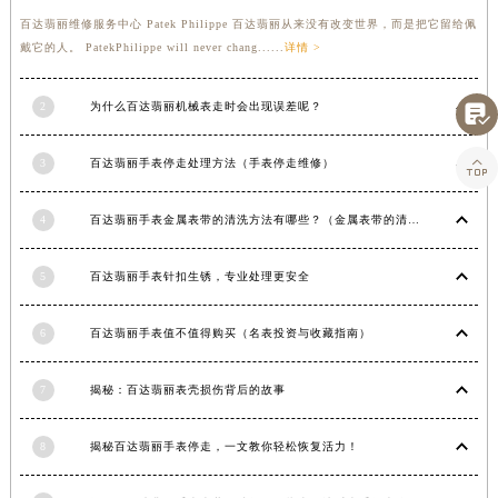
甘肃省敦煌市沙州镇阳关中路百达翡丽售后服务中心（需提前预约）
百达翡丽维修服务中心 Patek Philippe 百达翡丽从来没有改变世界，而是把它留给佩
甘肃省合作市人民街百达翡丽售后服务中心（需提前预约）
戴它的人。 PatekPhilippe will never chang......
详情 >
甘肃省嘉峪关市雄关区新华中路百达翡丽售后服务中心（需提前预约）

甘肃省金昌市金川区北京路百达翡丽售后服务中心（需提前预约）
2
为什么百达翡丽机械表走时会出现误差呢？
甘肃省酒泉市肃州区西大街百达翡丽售后服务中心（需提前预约）

甘肃省临夏市城南街道团结路百达翡丽售后服务中心（需提前预约）
3
百达翡丽手表停走处理方法（手表停走维修）
甘肃省陇南市武都区人民路百达翡丽售后服务中心（需提前预约）
4
百达翡丽手表金属表带的清洗方法有哪些？（金属表带的清洗）
甘肃省平凉市崆峒区西大街百达翡丽售后服务中心（需提前预约）
甘肃省庆阳市西峰区南大街百达翡丽售后服务中心（需提前预约）
5
百达翡丽手表针扣生锈，专业处理更安全
甘肃省天水市秦州区民主路百达翡丽售后服务中心（需提前预约）
甘肃省武威市凉州区迎宾路百达翡丽售后服务中心（需提前预约）
6
百达翡丽手表值不值得购买（名表投资与收藏指南）
甘肃省张掖市甘州区民乐北路百达翡丽售后服务中心（需提前预约）
宁夏回族自治区固原市原州区文化街百达翡丽售后服务中心（需提前预约）
7
揭秘：百达翡丽表壳损伤背后的故事
宁夏回族自治区石嘴山市大武口区贺兰山路百达翡丽售后服务中心（需提前预约）
宁夏回族自治区吴忠市利通区开元大道百达翡丽售后服务中心（需提前预约）
8
揭秘百达翡丽手表停走，一文教你轻松恢复活力！
宁夏回族自治区银川市兴庆区新华东路97号新百中心C馆一层C1-18号商铺百达翡丽售后服务中心（需提前预约）