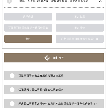
宁夏回族自治区中卫市沙坡头区鼓楼东街百达翡丽售后服务中心（需提前预约）
9
揭秘：百达翡丽手表表蒙子破损修复指南，让爱表重焕光彩！
青海省果洛藏族自治州玛沁县团结路百达翡丽售后服务中心（需提前预约）
青海省海北藏族自治州海晏县将军路百达翡丽售后服务中心（需提前预约）
萧邦保养
萧邦售后
青海省海东市乐都区滨河路百达翡丽售后服务中心（需提前预约）
青海省海南藏族自治州共和县青海湖大街百达翡丽售后服务中心（需提前预约）
百达翡丽售后维修保养费用价目表
萧邦维修
青海省海西蒙古族藏族自治州德令哈市柴达木路百达翡丽售后服务中心（需提前预约）
萧邦
广州百达翡丽维修保养售后中心
青海省黄南藏族自治州同仁市德合隆路百达翡丽售后服务中心（需提前预约）
青海省西宁市城西区海湖新区西关大道百达翡丽售后服务中心（需提前预约）
青海省玉树藏族自治州结古镇胜利路百达翡丽售后服务中心（需提前预约）
随机推荐
陕西省安康市汉滨区金州路百达翡丽售后服务中心（需提前预约）
陕西省宝鸡市渭滨区经二路百达翡丽售后服务中心（需提前预约）
陕西省汉中市汉台区北大街百达翡丽售后服务中心（需提前预约）
1
百达翡丽手表表盘有划痕处理方法汇总
陕西省商洛市商州区州城街百达翡丽售后服务中心（需提前预约）
陕西省铜川市王益区红旗街百达翡丽售后服务中心（需提前预约）
2
优雅腕间，百达翡丽精选女性腕表指南
陕西省渭南市临渭区东风大街百达翡丽售后服务中心（需提前预约）
陕西省咸阳市秦都区沣西新城统一西路与白马河路交汇处百达翡丽售后服务中心（需提前预约）
3
郑州百达翡丽官方维修中心提供专业售后维修保养服务权威公示（2026年7月最新）