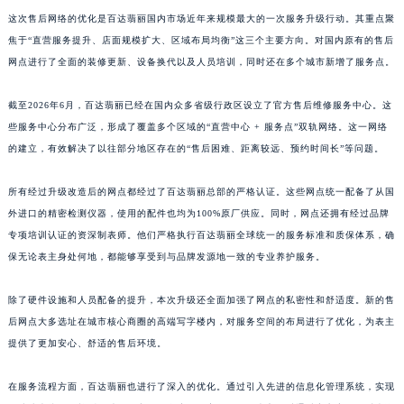
江西省吉安市吉州区井冈山大道百达翡丽售后服务中心（需提前预约）
这次售后网络的优化是百达翡丽国内市场近年来规模最大的一次服务升级行动。其重点聚
江西省景德镇市珠山区珠山中路百达翡丽售后服务中心（需提前预约）
焦于“直营服务提升、店面规模扩大、区域布局均衡”这三个主要方向。对国内原有的售后
江西省九江市浔阳区浔阳路百达翡丽售后服务中心（需提前预约）
网点进行了全面的装修更新、设备换代以及人员培训，同时还在多个城市新增了服务点。
江西省南昌市红谷滩新区红谷中大道998号绿地双子塔（中央广场）A1座办公楼14层1407室百达翡丽售后服务中心（需提前预约）
江西省萍乡市安源区萍安北大道与康庄路交叉口百达翡丽售后服务中心（需提前预约）
截至2026年6月，百达翡丽已经在国内众多省级行政区设立了官方售后维修服务中心。这
些服务中心分布广泛，形成了覆盖多个区域的“直营中心 + 服务点”双轨网络。这一网络
江西省上饶市信州区滨江西路百达翡丽售后服务中心（需提前预约）
的建立，有效解决了以往部分地区存在的“售后困难、距离较远、预约时间长”等问题。
江西省新余市渝水区北湖西路百达翡丽售后服务中心（需提前预约）
江西省宜春市袁州区中山中路百达翡丽售后服务中心（需提前预约）
所有经过升级改造后的网点都经过了百达翡丽总部的严格认证。这些网点统一配备了从国
江西省鹰潭市月湖区胜利东路百达翡丽售后服务中心（需提前预约）
外进口的精密检测仪器，使用的配件也均为100%原厂供应。同时，网点还拥有经过品牌
山东省德州市德城区东风中路百达翡丽售后服务中心（需提前预约）
专项培训认证的资深制表师。他们严格执行百达翡丽全球统一的服务标准和质保体系，确
山东省东营市东营区济南路百达翡丽售后服务中心（需提前预约）
保无论表主身处何地，都能够享受到与品牌发源地一致的专业养护服务。
山东省济南市历下区经十路11111号华润中心写字楼（万象城）15层1508室百达翡丽售后服务中心（需提前预约）
除了硬件设施和人员配备的提升，本次升级还全面加强了网点的私密性和舒适度。新的售
山东省济宁市任城区太白楼路百达翡丽售后服务中心（需提前预约）
后网点大多选址在城市核心商圈的高端写字楼内，对服务空间的布局进行了优化，为表主
山东省莱芜市文化南路8号银座商城名表维修一楼名表维修百达翡丽售后服务中心（需提前预约）
提供了更加安心、舒适的售后环境。
山东省临沂市兰山区解放路百达翡丽售后服务中心（需提前预约）
山东省日照市东港区烟台路百达翡丽售后服务中心（需提前预约）
在服务流程方面，百达翡丽也进行了深入的优化。通过引入先进的信息化管理系统，实现