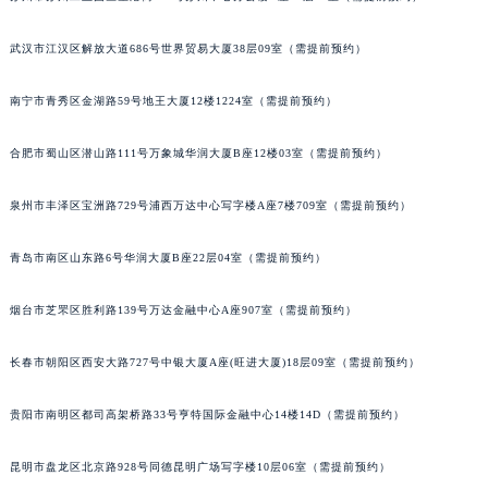
苏州市苏州工业园区星港街199号苏州中心办公楼C座22层08室（需提前预约）
内蒙古自治区乌兰察布市集宁区恩和大街百达翡丽售后服务中心（需提前预约）
内蒙古自治区锡林郭勒盟市锡林浩特市光明街与额尔敦路交叉口百达翡丽售后服务中心（需提前预约）
武汉市江汉区解放大道686号世界贸易大厦38层09室（需提前预约）
内蒙古自治区兴安盟市乌兰浩特市兴安大街百达翡丽售后服务中心（需提前预约）
山西省大同市平城区迎宾街百达翡丽售后服务中心（需提前预约）
南宁市青秀区金湖路59号地王大厦12楼1224室（需提前预约）
山西省晋城市城区黄华街百达翡丽售后服务中心（需提前预约）
合肥市蜀山区潜山路111号万象城华润大厦B座12楼03室（需提前预约）
山西省晋中市榆次区顺城街百达翡丽售后服务中心（需提前预约）
山西省临汾市尧都区解放路百达翡丽售后服务中心（需提前预约）
泉州市丰泽区宝洲路729号浦西万达中心写字楼A座7楼709室（需提前预约）
山西省吕梁市离石区永宁中路与建设街交叉口百达翡丽售后服务中心（需提前预约）
山西省朔州市朔城区怡西路与鄯阳西街交汇处百达翡丽售后服务中心（需提前预约）
青岛市南区山东路6号华润大厦B座22层04室（需提前预约）
山西省忻州市忻府区和平东街与七一南路交叉口百达翡丽售后服务中心（需提前预约）
山西省阳泉市郊区平阳东街与新城大道交叉口百达翡丽售后服务中心（需提前预约）
烟台市芝罘区胜利路139号万达金融中心A座907室（需提前预约）
山西省运城市盐湖区河东街百达翡丽售后服务中心（需提前预约）
长春市朝阳区西安大路727号中银大厦A座(旺进大厦)18层09室（需提前预约）
山西省长治市潞州区英雄中路百达翡丽售后服务中心（需提前预约）
山西省太原市迎泽区迎泽街道解放路15号亨得利名表维修授权店3楼百达翡丽售后服务中心（需提前预约）
贵阳市南明区都司高架桥路33号亨特国际金融中心14楼14D（需提前预约）
天津市和平区赤峰道136号天津国际金融中心26层2603室百达翡丽售后服务中心（需提前预约）
安徽省安庆市迎江区人民路百达翡丽售后服务中心（需提前预约）
昆明市盘龙区北京路928号同德昆明广场写字楼10层06室（需提前预约）