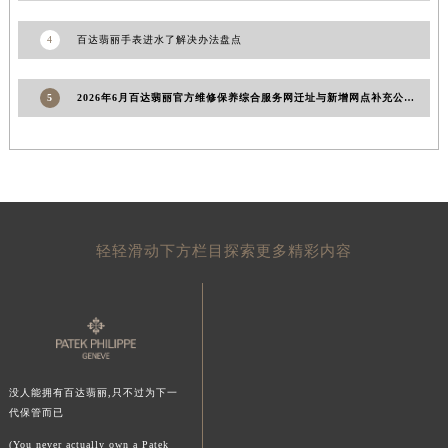
陕西省延安市宝塔区中心街百达翡丽售后服务中心（需提前预约）
陕西省榆林市榆阳区长兴路百达翡丽售后服务中心（需提前预约）
4
百达翡丽手表进水了解决办法盘点
新疆维吾尔自治区阿克苏市东大街百达翡丽售后服务中心（需提前预约）
新疆维吾尔自治区阿拉尔市胜利大道百达翡丽售后服务中心（需提前预约）
5
2026年6月百达翡丽官方维修保养综合服务网迁址与新增网点补充公示文件内容公示
新疆维吾尔自治区阿拉山口市友好路百达翡丽售后服务中心（需提前预约）
新疆维吾尔自治区阿勒泰市解放路百达翡丽售后服务中心（需提前预约）
新疆维吾尔自治区阿图什市光明路百达翡丽售后服务中心（需提前预约）
新疆维吾尔自治区白杨市军垦路百达翡丽售后服务中心（需提前预约）
新疆维吾尔自治区北屯市团结路百达翡丽售后服务中心（需提前预约）
轻轻滑动下方栏目探索更多精彩内容
新疆维吾尔自治区博乐市博乐市北京路百达翡丽售后服务中心（需提前预约）
新疆维吾尔自治区昌吉市延安北路百达翡丽售后服务中心（需提前预约）
新疆维吾尔自治区阜康市博峰路百达翡丽售后服务中心（需提前预约）
新疆维吾尔自治区哈密市伊州区建国北路百达翡丽售后服务中心（需提前预约）
新疆维吾尔自治区和田市和田市北京西路百达翡丽售后服务中心（需提前预约）
没人能拥有百达翡丽,只不过为下一
新疆维吾尔自治区胡杨河市胡杨河市胡杨路百达翡丽售后服务中心（需提前预约）
代保管而已
新疆维吾尔自治区霍尔果斯市亚欧北路百达翡丽售后服务中心（需提前预约）