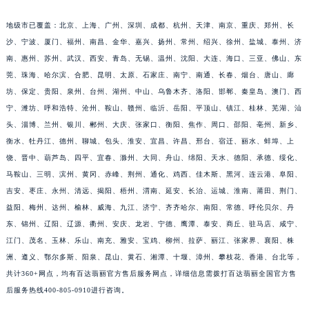
海省、宁夏回族自治区、新疆维吾尔自治区；
福建省宁德市蕉城区天湖东路百达翡丽售后服务中心（需提前预约）
福建省莆田市城厢区霞林街道荔华东大道百达翡丽售后服务中心（需提前预约）
地级市已覆盖：北京、上海、广州、深圳、成都、杭州、天津、南京、重庆、郑州、长
福建省三明市三元区东乾二路百达翡丽售后服务中心（需提前预约）
沙、宁波、厦门、福州、南昌、金华、嘉兴、扬州、常州、绍兴、徐州、盐城、泰州、济
南、惠州、苏州、武汉、西安、青岛、无锡、温州、沈阳、大连、海口、三亚、佛山、东
福建省漳州市龙文区步港路百达翡丽售后服务中心（需提前预约）
莞、珠海、哈尔滨、合肥、昆明、太原、石家庄、南宁、南通、长春、烟台、唐山、廊
江苏省常州市新北区龙锦路1590号现代传媒中心5号楼10层1008室百达翡丽售后服务中心（需提前预约）
坊、保定、贵阳、泉州、台州、湖州、中山、乌鲁木齐、洛阳、邯郸、秦皇岛、澳门、西
江苏省淮安市清江浦区淮海北路百达翡丽售后服务中心（需提前预约）
宁、潍坊、呼和浩特、沧州、鞍山、赣州、临沂、岳阳、平顶山、镇江、桂林、芜湖、汕
江苏省连云港市海州区通灌北路百达翡丽售后服务中心（需提前预约）
头、淄博、兰州、银川、郴州、大庆、张家口、衡阳、焦作、周口、邵阳、亳州、新乡、
江苏省南京市秦淮区中山南路1号南京中心22层22-C1-C3室百达翡丽售后服务中心（需提前预约）
衡水、牡丹江、德州、聊城、包头、淮安、宜昌、许昌、邢台、宿迁、丽水、蚌埠、上
江苏省宿迁市宿城区西湖路百达翡丽售后服务中心（需提前预约）
饶、晋中、葫芦岛、四平、宜春、滁州、大同、舟山、绵阳、天水、德阳、承德、绥化、
马鞍山、三明、滨州、黄冈、赤峰、荆州、通化、鸡西、佳木斯、黑河、连云港、阜阳、
江苏省泰州市海陵区永定东路399号置地商务中心东塔（华润万象城）17层1706室百达翡丽售后服务中心（需提前预约）
吉安、枣庄、永州、清远、揭阳、梧州、渭南、延安、长治、运城、淮南、莆田、荆门、
江苏省徐州市鼓楼区淮海东路29号苏宁广场IFC国际金融中心35层3508室百达翡丽售后服务中心（需提前预约）
益阳、梅州、达州、榆林、威海、九江、济宁、齐齐哈尔、南阳、常德、呼伦贝尔、丹
江苏省盐城市盐都区世纪大道5号盐城金融城写字楼1号楼16层1604室百达翡丽售后服务中心（需提前预约）
东、锦州、辽阳、辽源、衢州、安庆、龙岩、宁德、鹰潭、泰安、商丘、驻马店、咸宁、
江苏省扬州市邗江区国展路29号星耀天地写字楼1号楼18层1803室百达翡丽售后服务中心（需提前预约）
江门、茂名、玉林、乐山、南充、雅安、宝鸡、柳州、拉萨、丽江、张家界、襄阳、株
江苏省镇江市京口区中山东路百达翡丽售后服务中心（需提前预约）
洲、遵义、鄂尔多斯、阳泉、昆山、黄石、湘潭、十堰、漳州、攀枝花、香港、台北等，
江西省抚州市临川区赣东大道百达翡丽售后服务中心（需提前预约）
共计360+网点，均有百达翡丽官方售后服务网点，详细信息需拨打百达翡丽全国官方售
后服务热线400-805-0910进行咨询。
江西省赣州市章贡区文清路百达翡丽售后服务中心（需提前预约）