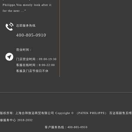
(You never actually own a Patek
新疆维吾尔自治区喀什市解放北路百达翡丽售后服务中心（需提前预约）
Philippe.You merely look after it
新疆维吾尔自治区可克达拉市幸福路百达翡丽售后服务中心（需提前预约）
for the next ...”
新疆维吾尔自治区克拉玛依市克拉玛依区友谊路百达翡丽售后服务中心（需提前预约）

新疆维吾尔自治区库车市库车市文化东路百达翡丽售后服务中心（需提前预约）
总部服务热线
新疆维吾尔自治区库尔勒市库尔勒市人民东路百达翡丽售后服务中心（需提前预约）
400-805-0910
新疆维吾尔自治区奎屯市团结西街百达翡丽售后服务中心（需提前预约）
营业时间：
新疆维吾尔自治区昆玉市昆泉街百达翡丽售后服务中心（需提前预约）

新疆维吾尔自治区沙湾市三道河子镇世纪大道南路百达翡丽售后服务中心（需提前预约）
门店营业时间：09:00-19:30
客服在线时间：8:00-22:00
新疆维吾尔自治区石河子市北二路百达翡丽售后服务中心（需提前预约）
客服及门店节假日不休
新疆维吾尔自治区双河市光明路百达翡丽售后服务中心（需提前预约）
新疆维吾尔自治区塔城市塔城地区闻琴路百达翡丽售后服务中心（需提前预约）
新疆维吾尔自治区铁门关市兴疆路百达翡丽售后服务中心（需提前预约）
新疆维吾尔自治区图木舒克市图木舒克市中兴街百达翡丽售后服务中心（需提前预约）
新疆维吾尔自治区吐鲁番市高昌区文化中路文化中路百达翡丽售后服务中心（需提前预约）
版权所有: 上海合和致远商贸有限公司 Copyright © （PATEK PHILIPPE）
百达翡丽售后维
新疆维吾尔自治区乌苏市乌鲁木齐北路百达翡丽售后服务中心（需提前预约）
修服务中心
2018-2032
新疆维吾尔自治区五家渠市长征西街百达翡丽售后服务中心（需提前预约）