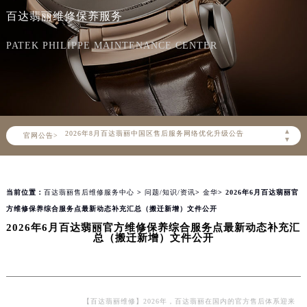
百达翡丽维修保养服务
PATEK PHILIPPE MAINTENANCE CENTER
2026年8月百达翡丽中国区售后服务网络优化升级公告
▲
官网公告>
2026年8月百达翡丽全国官方售后客户服务热线：400-805-0910
▼
百达翡丽官方全国统一服务热线400-805-0910，服务覆盖中国大陆、香港、澳门、台湾全部区域（非大陆需加拨“+86”）
2026年8月百达翡丽售后服务中心最新网点地址：
当前位置：
百达翡丽售后维修服务中心
>
问题/知识/资讯
>
金华
> 2026年6月百达翡丽官
北京市朝阳区建国门外大街甲6号华熙国际中心写字楼D座11层1102室（北京总部）（需提前预约）
方维修保养综合服务点最新动态补充汇总（搬迁新增）文件公开
北京市东城区东长安街1号东方广场写字楼W3座6层602室（需提前预约）
2026年6月百达翡丽官方维修保养综合服务点最新动态补充汇
天津市和平区赤峰道136号天津国际金融中心写字楼26层2603室（需提前预约）
总（搬迁新增）文件公开
上海市徐汇区虹桥路3号港汇中心写字楼2座37层3705室（需提前预约）
上海市黄浦区南京东路299号宏伊国际广场写字楼8层806室（需提前预约）
南京市秦淮区中山南路1号（新街口）南京中心写字楼22层C1-1室（需提前预约）