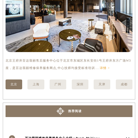
河南省新乡市红旗区人民路百达翡丽售后服务中心（需提前预约）
河南省信阳市浉河区东方红大道百达翡丽售后服务中心（需提前预约）
河南省许昌市魏都区建安大道与八龙路交叉口百达翡丽售后服务中心（需提前预约）
河南省郑州市二七区民主路10号华润大厦29层2905室百达翡丽售后服务中心（需提前预约）
河南省周口市川汇区七一路百达翡丽售后服务中心（需提前预约）
河南省驻马店市驿城区乐山大道与置地大道交叉口百达翡丽售后服务中心（需提前预约）
湖北省鄂州市鄂城区文星大道百达翡丽售后服务中心（需提前预约）
北京王府井百达翡丽售后服务中心位于北京市东城区东长安街1号王府井东方广场W3
上
湖北省黄冈市黄州区赤壁大道百达翡丽售后服务中心（需提前预约）
座，是百达翡丽维修保养服务网点,中心技师均接受标准培训....
详情 >
修
湖北省黄石市黄石港区武汉路百达翡丽售后服务中心（需提前预约）
湖北省荆门市东宝中天街步行街百达翡丽售后服务中心（需提前预约）
北京
上海
广州
深圳
天津
成都
湖北省荆州市荆州区荆中路百达翡丽售后服务中心（需提前预约）
湖北省十堰市茅箭区人民北路百达翡丽售后服务中心（需提前预约）
湖北省随州市曾都区青年路百达翡丽售后服务中心（需提前预约）
推荐阅读
湖北省咸宁市咸安区长安大道百达翡丽售后服务中心（需提前预约）
湖北省襄阳市樊城区长虹路与人民路交叉口百达翡丽售后服务中心（需提前预约）
湖北省孝感市孝南区复兴大道百达翡丽售后服务中心（需提前预约）