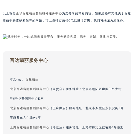
广东省茂名市电白区水东街道迎宾大道百达翡丽售后服务中心（需提前预约）
广东省梅州市梅江区金燕大道百达翡丽售后服务中心（需提前预约）
以上就是
金华百达翡丽售后维修服务中心
为您分享的精彩内容。如果您还有其他关于百达
广东省清远市清城区湖西路百达翡丽售后服务中心（需提前预约）
翡丽手表维护和保养的问题，可以拨打页面400电话进行咨询，我们将竭诚为您服务。
广东省汕头市龙湖区长平路百达翡丽售后服务中心（需提前预约）
广东省汕尾市城区香洲街道园林社区翠园街百达翡丽售后服务中心（需提前预约）
广东省韶关市武江区芙蓉新区与老城中心交汇处百达翡丽售后服务中心（需提前预约）
广东省深圳市罗湖区深南东路5001号华润大厦17层1701室百达翡丽售后服务中心（需提前预约）
广东省阳江市江城区东风一路百达翡丽售后服务中心（需提前预约）
百达翡丽服务中心
广东省云浮市云城区金山路百达翡丽售后服务中心（需提前预约）
广东省湛江市赤坎区观海北路百达翡丽售后服务中心（需提前预约）
本文tag：
百达翡丽
广东省肇庆市端州区信安大道与砚都大道交汇处百达翡丽售后服务中心（需提前预约）
北京百达翡丽售后服务中心
（国贸店）服务地址：北京市朝阳区建国门外大街
广西壮族自治区百色市右江区中山二路百达翡丽售后服务中心（需提前预约）
甲6号华熙国际中心D座
广西壮族自治区北海市海城区北京路百达翡丽售后服务中心（需提前预约）
北京百达翡丽售后服务中心
（王府井店）服务地址：北京市东城区东长安街1号
广西壮族自治区崇左市江州区石景林街道友谊大道与丽川路交汇处百达翡丽售后服务中心（需提前预约）
王府井东方广场W3座
广西壮族自治区防城港市港口区金花茶大道百达翡丽售后服务中心（需提前预约）
广西壮族自治区贵港市港北区港城街道布山大道与仙衣路交叉口百达翡丽售后服务中心（需提前预约）
上海百达翡丽售后服务中心
（港汇店）服务地址：上海市徐汇区虹桥路3号港汇