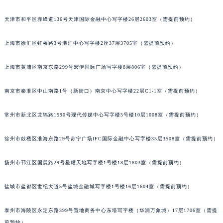
北京市朝阳区建国门外大街甲6号华熙国际中心写字楼D座11层1102室（需提前预约）
厦门市思明区湖滨东路95号华润大厦写字楼B座11层1104室（需提前预约）
福州市鼓楼区五四路128-1号恒力城写字楼15层03室（需提前预约）
天津市和平区赤峰道136号天津国际金融中心写字楼26层2603室（需提前预约）
成都市锦江区人民东路6号SAC东原中心写字楼24层2406B室（需提前预约）
重庆市江北区观音桥步行街2号融恒时代广场写字楼9层902室（需提前预约）
上海市徐汇区虹桥路3号港汇中心写字楼2座37层3705室（需提前预约）
长沙市芙蓉区定王台街道建湘路393号世茂环球金融中心写字楼（芙蓉广场）10层13室（需提前预约）
上海市黄浦区南京东路299号宏伊国际广场写字楼8层806室（需提前预约）
郑州市二七区铭功路10号华润大厦写字楼29层2905室（需提前预约）
太原市迎泽区解放路15号亨得利名表服务中心（品牌授权店）3层整层（需提前预约）
南京市秦淮区中山南路1号（新街口）南京中心写字楼22层C1-1室（需提前预约）
沈阳市沈河区中街路137号亨得利名表服务中心（品牌授权店）1层整层（需提前预约）
沈阳市沈河区中街路83号亨得利名表服务中心（品牌授权店）1层整层（需提前预约）
常州市新北区龙锦路1590号现代传媒中心写字楼5号楼10层1008室（需提前预约）
乌鲁木齐市天山区红山路26号时代广场（CCMALL）C座17层17-B（需提前预约）
徐州市鼓楼区淮海东路29号苏宁广场IFC国际金融中心写字楼35层3508室（需提前预约）
温州市鹿城区锦绣路1067号置信广场10层1015室（需提前预约）
哈尔滨市道里区友谊西路600号富力中心T2座写字楼29层03室（需提前预约）
扬州市邗江区国展路29号星耀天地写字楼1号楼18层1803室（需提前预约）
大连市中山区人民路15号国际金融大厦7层G室（需提前预约）
佛山市禅城区季华五路57号万科金融中心C座12层1205室（需提前预约）
盐城市盐都区世纪大道5号盐城金融城写字楼1号楼16层1604室（需提前预约）
东莞市东城街道鸿福东路1号民盈国贸中心T1写字楼9层907室（需提前预约）
无锡市梁溪区人民中路139号恒隆广场写字楼1座11层1104室（需提前预约）
泰州市海陵区永定东路399号置地商务中心东塔写字楼（华润万象城）17层1706室（需提