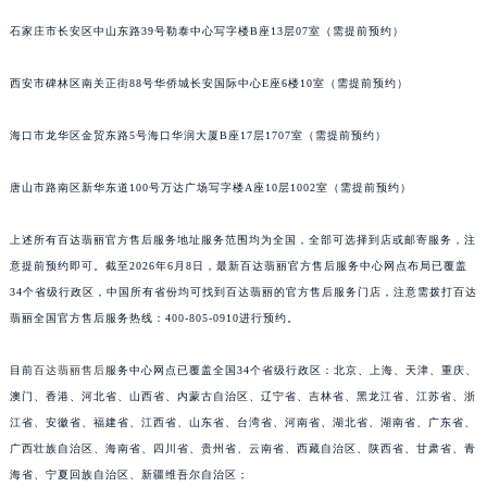
安徽省蚌埠市蚌山区淮河路百达翡丽售后服务中心（需提前预约）
石家庄市长安区中山东路39号勒泰中心写字楼B座13层07室（需提前预约）
安徽省亳州市谯城区魏武大道百达翡丽售后服务中心（需提前预约）
安徽省池州市贵池区长江路百达翡丽售后服务中心（需提前预约）
西安市碑林区南关正街88号华侨城长安国际中心E座6楼10室（需提前预约）
安徽省滁州市琅琊区南谯北路百达翡丽售后服务中心（需提前预约）
安徽省阜阳市颍州区颍州北路百达翡丽售后服务中心（需提前预约）
海口市龙华区金贸东路5号海口华润大厦B座17层1707室（需提前预约）
安徽省淮北市相山区淮海路百达翡丽售后服务中心（需提前预约）
安徽省淮南市田家庵区国庆中路百达翡丽售后服务中心（需提前预约）
唐山市路南区新华东道100号万达广场写字楼A座10层1002室（需提前预约）
安徽省黄山市屯溪区黄山西路百达翡丽售后服务中心（需提前预约）
上述所有百达翡丽官方售后服务地址服务范围均为全国，全部可选择到店或邮寄服务，注
安徽省六安市金安区解放中路百达翡丽售后服务中心（需提前预约）
意提前预约即可。截至2026年6月8日，最新百达翡丽官方售后服务中心网点布局已覆盖
安徽省马鞍山市雨山区湖南西路百达翡丽售后服务中心（需提前预约）
34个省级行政区，中国所有省份均可找到百达翡丽的官方售后服务门店，注意需拨打百达
安徽省宿州市埇桥区人民中路百达翡丽售后服务中心（需提前预约）
翡丽全国官方售后服务热线：400-805-0910进行预约。
安徽省铜陵市铜官区石城大道百达翡丽售后服务中心（需提前预约）
安徽省芜湖市镜湖区中山路步行街百达翡丽售后服务中心（需提前预约）
目前
百达翡丽售后
服务中心网点已覆盖全国34个省级行政区：北京、上海、天津、重庆、
澳门、香港、河北省、山西省、内蒙古自治区、辽宁省、吉林省、黑龙江省、江苏省、浙
安徽省宣城市宣州区叠嶂西路百达翡丽售后服务中心（需提前预约）
江省、安徽省、福建省、江西省、山东省、台湾省、河南省、湖北省、湖南省、广东省、
福建省龙岩市新罗区九一南路百达翡丽售后服务中心（需提前预约）
广西壮族自治区、海南省、四川省、贵州省、云南省、西藏自治区、陕西省、甘肃省、青
福建省南平市建阳区人民西路百达翡丽售后服务中心（需提前预约）