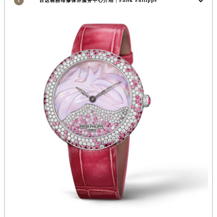
1
百达翡丽维修保养服务中心介绍 | Patek Philippe
湖北省宜昌市西陵区夷陵大道与港窑路百达翡丽售后服务中心（需提前预约）
湖南省常德市武陵区人民路百达翡丽售后服务中心（需提前预约）
湖南省郴州市北湖区国庆北路百达翡丽售后服务中心（需提前预约）
湖南省衡阳市雁峰区解放路百达翡丽售后服务中心（需提前预约）
湖南省怀化市鹤城区迎丰中路百达翡丽售后服务中心（需提前预约）
湖南省娄底市娄星区长青街百达翡丽售后服务中心（需提前预约）
湖南省邵阳市双清区东风路百达翡丽售后服务中心（需提前预约）
湖南省湘潭市雨湖区莲城大道百达翡丽售后服务中心（需提前预约）
湖南省益阳市赫山区桃花仑路百达翡丽售后服务中心（需提前预约）
湖南省永州市冷水滩区永州大道与中兴路交叉口百达翡丽售后服务中心（需提前预约）
湖南省岳阳市岳阳楼区东茅岭路百达翡丽售后服务中心（需提前预约）
湖南省张家界市永定区解放路百达翡丽售后服务中心（需提前预约）
湖南省长沙市芙蓉区建湘路393号世茂环球金融中心写字楼10层1013室百达翡丽售后服务中心（需提前预约）
湖南省株洲市芦淞区建设南路百达翡丽售后服务中心（需提前预约）
甘肃省白银市白银区北京路百达翡丽售后服务中心（需提前预约）
甘肃省定西市安定区解放路百达翡丽售后服务中心（需提前预约）