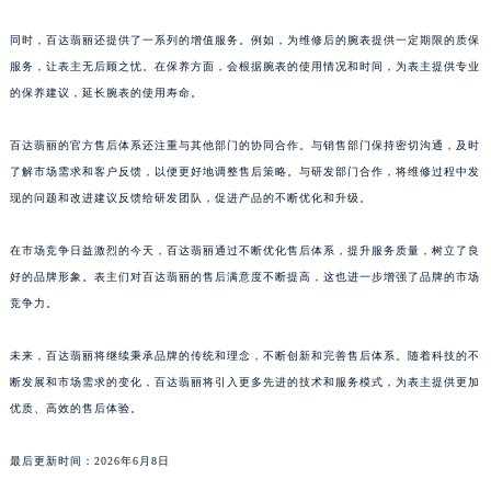
都经过严格的质量检测，确保与腕表的原始规格和性能相匹配。
澳门特别行政区大堂区议事亭前地（新马路）百达翡丽售后服务中心（需提前预约）
澳门特别行政区风顺堂区南湾大马路百达翡丽售后服务中心（需提前预约）
同时，百达翡丽还提供了一系列的增值服务。例如，为维修后的腕表提供一定期限的质保
澳门特别行政区花地玛堂区关闸广场百达翡丽售后服务中心（需提前预约）
服务，让表主无后顾之忧。在保养方面，会根据腕表的使用情况和时间，为表主提供专业
的保养建议，延长腕表的使用寿命。
澳门特别行政区花王堂区大三巴商圈百达翡丽售后服务中心（需提前预约）
澳门特别行政区嘉模堂区官也街百达翡丽售后服务中心（需提前预约）
百达翡丽的官方售后体系还注重与其他部门的协同合作。与销售部门保持密切沟通，及时
澳门省路氹城市金光大道百达翡丽售后服务中心（需提前预约）
了解市场需求和客户反馈，以便更好地调整售后策略。与研发部门合作，将维修过程中发
澳门特别行政区望德堂区塔石广场百达翡丽售后服务中心（需提前预约）
现的问题和改进建议反馈给研发团队，促进产品的不断优化和升级。
福建省福州市鼓楼区五四路128-1号恒力城写字楼15层03室百达翡丽售后服务中心（需提前预约）
福建省厦门市思明区湖滨东路95号万象城华润大厦B座11层1104室百达翡丽售后服务中心（需提前预约）
在市场竞争日益激烈的今天，百达翡丽通过不断优化售后体系，提升服务质量，树立了良
好的品牌形象。表主们对百达翡丽的售后满意度不断提高，这也进一步增强了品牌的市场
广东省潮州市潮安区新风路与潮汕路交汇处百达翡丽售后服务中心（需提前预约）
竞争力。
广东省广州市天河区天河路230号万菱汇国际中心A塔7层704室百达翡丽售后服务中心（需提前预约）
广东省广州市越秀区环市东路371-375号世界贸易中心大厦南塔15层1507室百达翡丽售后服务中心（需提前预约）
未来，百达翡丽将继续秉承品牌的传统和理念，不断创新和完善售后体系。随着科技的不
广东省河源市源城区越王大道百达翡丽售后服务中心（需提前预约）
断发展和市场需求的变化，百达翡丽将引入更多先进的技术和服务模式，为表主提供更加
广东省惠州市惠城区江北文昌一路7号华贸大厦1座30层3005室百达翡丽售后服务中心（需提前预约）
优质、高效的售后体验。
广东省江门市蓬江区广场西路百达翡丽售后服务中心（需提前预约）
最后更新时间：2026年6月8日
广东省揭阳市榕城进贤门步行街百达翡丽售后服务中心（需提前预约）