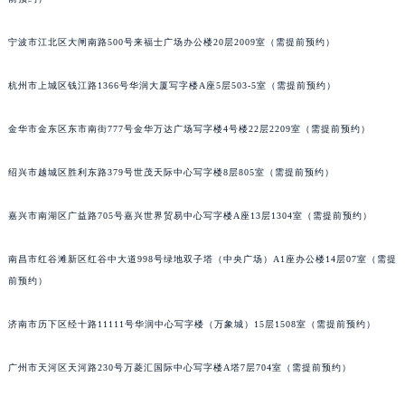
前预约）
南通市崇川区工农路57号圆融广场写字楼16层1603室（需提前预约）
苏州市苏州工业园区星港街199号苏州中心办公楼C座22层08室（需提前预约）
宁波市江北区大闸南路500号来福士广场办公楼20层2009室（需提前预约）
武汉市江汉区解放大道686号世界贸易大厦38层09室（需提前预约）
南宁市青秀区金湖路59号地王大厦12楼1224室（需提前预约）
杭州市上城区钱江路1366号华润大厦写字楼A座5层503-5室（需提前预约）
合肥市蜀山区潜山路111号万象城华润大厦B座12楼03室（需提前预约）
泉州市丰泽区宝洲路729号浦西万达中心写字楼A座7楼709室（需提前预约）
金华市金东区东市南街777号金华万达广场写字楼4号楼22层2209室（需提前预约）
青岛市南区山东路6号华润大厦B座22层04室（需提前预约）
绍兴市越城区胜利东路379号世茂天际中心写字楼8层805室（需提前预约）
烟台市芝罘区胜利路139号万达金融中心A座907室（需提前预约）
长春市朝阳区西安大路727号中银大厦A座(旺进大厦)18层09室（需提前预约）
嘉兴市南湖区广益路705号嘉兴世界贸易中心写字楼A座13层1304室（需提前预约）
贵阳市南明区都司高架桥路33号亨特国际金融中心14楼14D（需提前预约）
昆明市盘龙区北京路928号同德昆明广场写字楼10层06室（需提前预约）
南昌市红谷滩新区红谷中大道998号绿地双子塔（中央广场）A1座办公楼14层07室（需提
石家庄市长安区中山东路39号勒泰中心写字楼B座13层07室（需提前预约）
前预约）
西安市碑林区南关正街88号华侨城长安国际中心E座6楼10室（需提前预约）
济南市历下区经十路11111号华润中心写字楼（万象城）15层1508室（需提前预约）
海口市龙华区金贸东路5号海口华润大厦B座17层1707室（需提前预约）
唐山市路南区新华东道100号万达广场写字楼A座10层1002室（需提前预约）
广州市天河区天河路230号万菱汇国际中心写字楼A塔7层704室（需提前预约）
台州市椒江区东海大道1800号腾达中心东1幢20楼2002室（需提前预约）