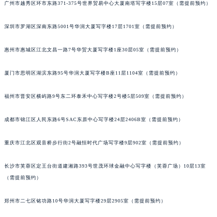
内蒙古自治区呼和浩特市玉泉区大学西街70号华润万象城写字楼（鄂尔多斯大厦）23层2326室（需提前预约）
广州市越秀区环市东路371-375号世界贸易中心大厦南塔写字楼15层07室（需提前预约）
甘肃省兰州市七里河区西津西路16号兰州中心写字楼21层2102室（需提前预约）
深圳市罗湖区深南东路5001号华润大厦写字楼17层1701室（需提前预约）
重庆市解放碑渝中区民权路28号英利国际金融中心写字楼20层01室（需提前预约）
黑龙江省大庆市萨尔图区会战大街百达翡丽售后服务中心（需提前预约）
惠州市惠城区江北文昌一路7号华贸大厦写字楼1座30层05室（需提前预约）
黑龙江省鹤岗市向阳区红军路百达翡丽售后服务中心（需提前预约）
黑龙江省黑河市爱辉区中央街百达翡丽售后服务中心（需提前预约）
厦门市思明区湖滨东路95号华润大厦写字楼B座11层1104室（需提前预约）
黑龙江省鸡西市鸡冠区红军路百达翡丽售后服务中心（需提前预约）
黑龙江省佳木斯市向阳区长安路百达翡丽售后服务中心（需提前预约）
福州市晋安区横屿路9号东二环泰禾中心写字楼2号楼5层509室（需提前预约）
黑龙江省牡丹江市东安区太平路百达翡丽售后服务中心（需提前预约）
成都市锦江区人民东路6号SAC东原中心写字楼24层2406B室（需提前预约）
黑龙江省七台河市桃山区大同街百达翡丽售后服务中心（需提前预约）
黑龙江省齐齐哈尔市龙沙区龙华路百达翡丽售后服务中心（需提前预约）
重庆市江北区观音桥步行街2号融恒时代广场写字楼9层902室（需提前预约）
黑龙江省双鸭山市尖山区新兴大街百达翡丽售后服务中心（需提前预约）
黑龙江省绥化市北林区新华街与康庄路交叉口百达翡丽售后服务中心（需提前预约）
长沙市芙蓉区定王台街道建湘路393号世茂环球金融中心写字楼（芙蓉广场）10层13室
黑龙江省伊春市伊美区通河路百达翡丽售后服务中心（需提前预约）
（需提前预约）
吉林省白城市洮北区明仁南街百达翡丽售后服务中心（需提前预约）
郑州市二七区铭功路10号华润大厦写字楼29层2905室（需提前预约）
吉林省白山市浑江区浑江大街百达翡丽售后服务中心（需提前预约）