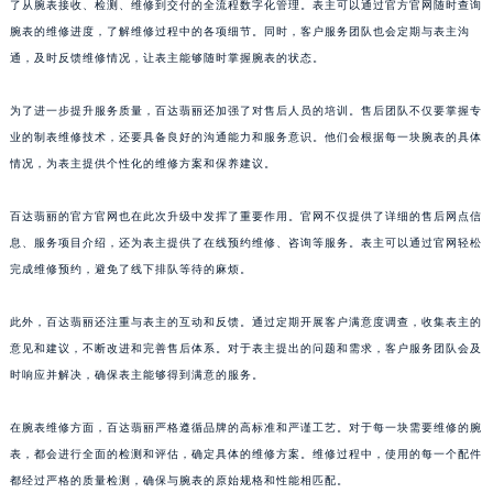
山东省泰安市泰山区财源街道泰山大街百达翡丽售后服务中心（需提前预约）
了从腕表接收、检测、维修到交付的全流程数字化管理。表主可以通过官方官网随时查询
腕表的维修进度，了解维修过程中的各项细节。同时，客户服务团队也会定期与表主沟
山东省威海市环翠区新威海路89号振华商厦一楼名表维修百达翡丽售后服务中心（需提前预约）
通，及时反馈维修情况，让表主能够随时掌握腕表的状态。
山东省潍坊市奎文区东风东街百达翡丽售后服务中心（需提前预约）
山东省枣庄市滕州市北辛路与善国路交叉口百达翡丽售后服务中心（需提前预约）
为了进一步提升服务质量，百达翡丽还加强了对售后人员的培训。售后团队不仅要掌握专
山东省淄博市张店区金晶大道百达翡丽售后服务中心（需提前预约）
业的制表维修技术，还要具备良好的沟通能力和服务意识。他们会根据每一块腕表的具体
上海市黄浦区南京东路299号宏伊国际广场写字楼8层806室百达翡丽售后服务中心（需提前预约）
情况，为表主提供个性化的维修方案和保养建议。
上海市徐汇区虹桥路3号港汇中心2座37层3705室百达翡丽售后服务中心（需提前预约）
百达翡丽的官方官网也在此次升级中发挥了重要作用。官网不仅提供了详细的售后网点信
浙江省杭州市上城区钱江路1366号华润大厦A座5层503-5室百达翡丽售后服务中心（需提前预约）
息、服务项目介绍，还为表主提供了在线预约维修、咨询等服务。表主可以通过官网轻松
浙江省湖州市吴兴区劳动路百达翡丽售后服务中心（需提前预约）
完成维修预约，避免了线下排队等待的麻烦。
浙江省嘉兴市南湖区广益路705号嘉兴世界贸易中心A座13层1304室百达翡丽售后服务中心（需提前预约）
浙江省金华市金东区东市南街777号金华万达广场4号楼22楼2209室百达翡丽售后服务中心（需提前预约）
此外，百达翡丽还注重与表主的互动和反馈。通过定期开展客户满意度调查，收集表主的
浙江省丽水市莲都区解放街百达翡丽售后服务中心（需提前预约）
意见和建议，不断改进和完善售后体系。对于表主提出的问题和需求，客户服务团队会及
浙江省宁波市江北区大闸南路500号来福士广场办公楼20层2009室百达翡丽售后服务中心（需提前预约）
时响应并解决，确保表主能够得到满意的服务。
浙江省衢州市柯城区上街百达翡丽售后服务中心（需提前预约）
在腕表维修方面，百达翡丽严格遵循品牌的高标准和严谨工艺。对于每一块需要维修的腕
浙江省绍兴市越城区胜利东路379号世茂天际中心写字楼8层805室百达翡丽售后服务中心（需提前预约）
表，都会进行全面的检测和评估，确定具体的维修方案。维修过程中，使用的每一个配件
浙江省舟山市定海区解放东路百达翡丽售后服务中心（需提前预约）