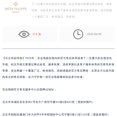
【百达翡丽维修】2026年，百达翡丽在国内的官方售后体系迎来
常州市新北区龙锦路1590号现代传媒中心写字楼5号楼10层1008室（需提前预约）
了一次重大的全面优化升级。此次升级主要通过网点改造、服务
徐州市鼓楼区淮海东路29号苏宁广场IFC国际金融中心写字楼35层3508室（需提前预约）
拓展、流程革新以及客户服务体系的完善等多项举措，旨在构建
扬州市邗江区国展路29号星耀天地写字楼1号楼18层1803室（需提前预约）
一个覆盖广泛、标准规范、高效便…
盐城市盐都区世纪大道5号盐城金融城写字楼1号楼16层1604室（需提前预约）
泰州市海陵区永定东路399号置地商务中心东塔写字楼（华润万象城）17层1706室（需提前预约）

111 次
2026-06-09
宁波市江北区大闸南路500号来福士广场办公楼20层2009室（需提前预约）
杭州市上城区钱江路1366号华润大厦写字楼A座5层503-5室（需提前预约）
金华市金东区东市南街777号金华万达广场写字楼4号楼22层2209室（需提前预约）
【
百达翡丽维修
】2026年，百达翡丽在国内的官方售后体系迎来了一次重大的全面优化
绍兴市越城区胜利东路379号世茂天际中心写字楼8层805室（需提前预约）
升级。此次升级主要通过网点改造、服务拓展、流程革新以及客户服务体系的完善等多项
嘉兴市南湖区广益路705号嘉兴世界贸易中心写字楼A座13层1304室（需提前预约）
举措，旨在构建一个覆盖广泛、标准规范、高效便捷的官方售后网络，从而全方位提升国
南昌市红谷滩新区红谷中大道998号绿地双子塔（中央广场）A1座办公楼14层07室（需提前预约）
内表主的售后体验，全力守护每一块百达翡丽腕表的品质与价值。
济南市历下区经十路11111号华润中心写字楼（万象城）15层1508室（需提前预约）
广州市天河区天河路230号万菱汇国际中心写字楼A塔7层704室（需提前预约）
百达翡丽官方售后服务中心全国网点地址：
广州市越秀区环市东路371-375号世界贸易中心大厦南塔写字楼15层07室（需提前预约）
北京市东城区东长安街1号东方广场写字楼W3座6层602室（需提前预约）
深圳市罗湖区深南东路5001号华润大厦写字楼17层1701室（需提前预约）
惠州市惠城区江北文昌一路7号华贸大厦写字楼1座30层05室（需提前预约）