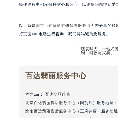
黑龙江省大庆市萨尔图区会战大街百
操作过程中都应保持耐心和细心，以确保问题得到妥
黑龙江省鹤岗市向阳区红军路百达翡
黑龙江省黑河市爱辉区中央街百达翡
黑龙江省鸡西市鸡冠区红军路百达翡
以上就是
南京百达翡丽维修保养服务点
为您分享的精
黑龙江省佳木斯市向阳区长安路百达
打页面400电话进行咨询，我们将竭诚为您服务。
黑龙江省牡丹江市东安区太平路百达
黑龙江省七台河市桃山区大同街百达
黑龙江省齐齐哈尔市龙沙区龙华路百
黑龙江省双鸭山市尖山区新兴大街百
黑龙江省绥化市北林区新华街与康庄
百达翡丽服务中心
黑龙江省伊春市伊美区通河路百达翡
吉林省白城市洮北区明仁南街百达翡
吉林省白山市浑江区浑江大街百达翡
本文tag：
百达翡丽维修
吉林省吉林市船营区河南街百达翡丽
北京百达翡丽售后服务中心
（国贸店）服务地址：
吉林省辽源市龙山区人民大街百达翡
北京百达翡丽售后服务中心
（王府井店）服务地址
吉林省梅河口市新华街道梅河大街百