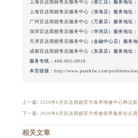
吉林省四平市铁东区紫气大路与南九
上海百达翡丽售后服务中心
（港汇店）服务地址：
吉林省松原市宁江区五环大街百达翡
上海百达翡丽售后服务中心
（淮海店）服务地址：
吉林省通化市东昌区环通乡江南大街
广州百达翡丽售后服务中心
（万菱店）服务地址：
吉林省延边市延吉市解放路百达翡丽
深圳百达翡丽售后服务中心
（华润店）服务地址：
辽宁省鞍山市铁东区站前街百达翡丽
天津百达翡丽售后服务中心
（金融中心店）服务地
辽宁省本溪市平山区胜利路百达翡丽
成都百达翡丽售后服务中心
（东原店）服务地址：
辽宁省朝阳市双塔区新华路百达翡丽
服务专线：
400-805-0910
辽宁省丹东市振兴区七经街百达翡丽
辽宁省抚顺市新抚区东一路百达翡丽
本页链接：
http://www.patekfw.com/problems/na
辽宁省阜新市海州区解放大街百达翡
辽宁省葫芦岛市连山区中央路百达翡
辽宁省锦州市古塔区中央大街百达翡
上一篇:
2026年6月百达翡丽官方保养维修中心网点
辽宁省辽阳市白塔区新运大街百达翡
辽宁省盘锦市兴隆台区石油大街百达
下一篇:
2026年6月百达翡丽官方维修保养服务站点
辽宁省铁岭市银州区南马路百达翡丽
辽宁省营口市站前区市府路与渤海大
相关文章