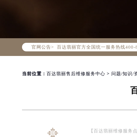
2026年8月百达翡丽中国区售后服
2026年8月百达翡丽全国官方售后客户服
百达翡丽官方全国统一服务热线400-
官网公告>
2026年8月百达翡丽售后服务中心最
北京市朝阳区建国门外大街甲6号华熙
北京市东城区东长安街1号东方广场写
当前位置：
百达翡丽售后维修服务中心
>
问题/知识/
天津市和平区赤峰道136号天津国际金
上海市徐汇区虹桥路3号港汇中心写字楼
上海市黄浦区南京东路299号宏伊国
南京市秦淮区中山南路1号（新街口）
常州市新北区龙锦路1590号现代传媒
徐州市鼓楼区淮海东路29号苏宁广场I
扬州市邗江区国展路29号星耀天地写字
【百达翡丽维修服务