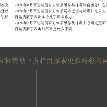
得利名表维修授权店1楼百达翡丽售后服务中心（需提前预约）
2026年8月百达翡丽官方售后维修及保养中心网点更新补充确认终稿正式发布
得利名表维修授权店1楼百达翡丽售后服务中心（需提前预约）
2026年8月百达翡丽官方维修中心及保养服务中心最终迁移与增设全览
国际中心D座11层1102室百达翡丽售后服务中心（北京总部）
2026年7月百达翡丽官方售后保养维修站迁址新开官方说明文件
百达翡丽手表发条拧反了应该咋办
广场W3座6层602室百达翡丽售后服务中心（需提前预约）
先天下百达翡丽售后服务中心（需提前预约）
百达翡丽手表走时不准是什么原因
特大街百达翡丽售后服务中心（需提前预约）
街百达翡丽售后服务中心（需提前预约）
3号王府井百货名表维修百达翡丽售后服务中心（需提前预约）
达翡丽售后服务中心（需提前预约）
轻轻滑动下方栏目探索更多精彩内
霍洛街百达翡丽售后服务中心（需提前预约）
央街百达翡丽售后服务中心（需提前预约）
街百达翡丽售后服务中心（需提前预约）
路百达翡丽售后服务中心（需提前预约）
大街百达翡丽售后服务中心（需提前预约）
市光明街与额尔敦路交叉口百达翡丽售后服务中心（需提前预约
安大街百达翡丽售后服务中心（需提前预约）