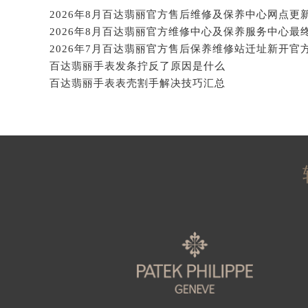
辽宁省沈阳市沈河区中街路137号亨
辽宁省沈阳市沈河区中街路83号亨
北京市朝阳区建国门外大街甲6号华熙
北京市东城区东长安街1号王府井东方
百达翡丽手表发条拧反了原因是什么
河北省保定市竞秀区朝阳北大街北国
百达翡丽手表表壳割手解决技巧汇总
内蒙古自治区阿拉善盟市左旗土尔扈
内蒙古自治区巴彦淖尔市临河区新华
内蒙古自治区包头市青山区幸福路甲
内蒙古自治区赤峰市红山区哈达街百
内蒙古自治区鄂尔多斯市东胜区伊金
内蒙古自治区呼伦贝尔市海拉尔区中
内蒙古自治区通辽市科尔沁区明仁大
内蒙古自治区乌海市海勃湾区人民南
内蒙古自治区乌兰察布市集宁区恩和
内蒙古自治区锡林郭勒盟市锡林浩特
内蒙古自治区兴安盟市乌兰浩特市兴