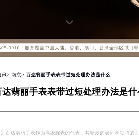
务网络优化升级公告
务热线：400-805-0910
805-0910，服务覆盖中国大陆、香港、澳门、台湾全部区域（非大
新网点地址：
国际中心写字楼D座11层1102室（北京总部）（需提前预约）
字楼W3座6层602室（需提前预约）
资讯
>
南京
> 百达翡丽手表表带过短处理办法是什么
融中心写字楼26层2603室（需提前预约）
2座37层3705室（需提前预约）
百达翡丽手表表带过短处理办法是什
际广场写字楼8层806室（需提前预约）
南京中心写字楼22层C1-1室（需提前预约）
中心写字楼5号楼10层1008室（需提前预约）
FC国际金融中心写字楼35层3508室（需提前预约）
楼1号楼18层1803室（需提前预约）
点】百达翡丽手表作为高级腕表的代表，其精致的设计和独特的