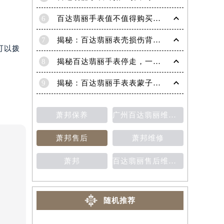
6
百达翡丽手表值不值得购买（名表投资与收藏指南）
7
揭秘：百达翡丽表壳损伤背后的故事
可以拨
8
揭秘百达翡丽手表停走，一文教你轻松恢复活力！
9
揭秘：百达翡丽手表表蒙子破损修复指南，让爱表重焕光彩！
萧邦保养
广州百达翡丽维修保养售后中心
萧邦售后
萧邦维修
萧邦
百达翡丽售后维修保养费用价目表
随机推荐