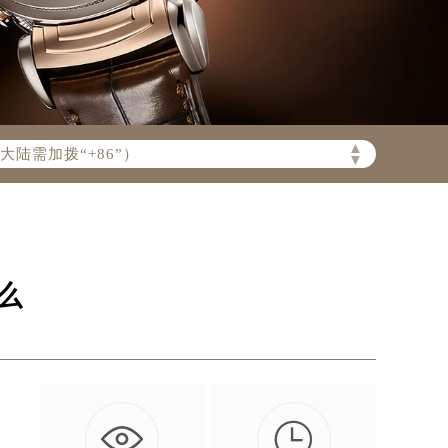
陆需加拨“+86”）
▲
▼
么

工