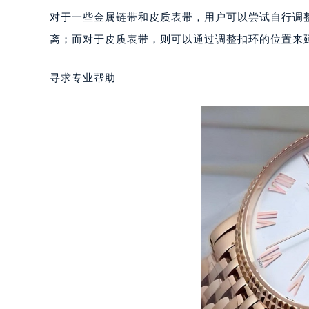
重庆市江北区观音桥步行街2号融恒时
对于一些金属链带和皮质表带，用户可以尝试自行调
长沙市芙蓉区定王台街道建湘路393
离；而对于皮质表带，则可以通过调整扣环的位置来
郑州市二七区铭功路10号华润大厦写字
太原市迎泽区解放路15号亨得利名
寻求专业帮助
沈阳市沈河区中街路137号亨得利名
沈阳市沈河区中街路83号亨得利名
乌鲁木齐市天山区红山路26号时代广场
温州市鹿城区锦绣路1067号置信广场
哈尔滨市道里区友谊西路600号富力中
大连市中山区人民路15号国际金融大
佛山市禅城区季华五路57号万科金融中
东莞市东城街道鸿福东路1号民盈国贸
无锡市梁溪区人民中路139号恒隆广场
南通市崇川区工农路57号圆融广场写字
苏州市苏州工业园区星港街199号苏州
武汉市江汉区解放大道686号世界贸易