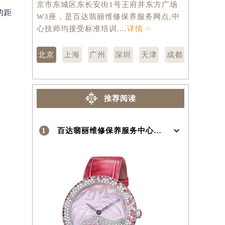
京市东城区东长安街1号王府井东方广场
汇区虹桥路
的距
）
W3座，是百达翡丽维修保养服务网点,中
维修保养服
心技师均接受标准培训....
详情 >
训....
详情 
北京
上海
广州
深圳
天津
成都
推荐阅读
1
百达翡丽维修保养服务中心介绍 | Patek Philippe