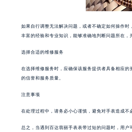
南宁市青秀区金湖路59号地王大厦12
合肥市蜀山区潜山路111号万象城华润
泉州市丰泽区宝洲路729号浦西万达中
青岛市南区山东路6号华润大厦B座2
如果自行调整无法解决问题，或者不确定如何操作时
烟台市芝罘区胜利路139号万达金融中
丰富的经验和专业知识，能够准确地判断问题所在，
长春市朝阳区西安大路727号中银大厦
贵阳市南明区都司高架桥路33号亨特
选择合适的维修服务
昆明市盘龙区北京路928号同德昆明
石家庄市长安区中山东路39号勒泰中
在选择维修服务时，应确保该服务提供者具备相应的
西安市碑林区南关正街88号华侨城长
的信誉和服务质量。
海口市龙华区金贸东路5号海口华润大厦
唐山市路南区新华东道100号万达广场
注意事项
台州市椒江区东海大道1800号腾达中
内蒙古自治区呼和浩特市玉泉区大学西
在处理过程中，请务必小心谨慎，避免对手表造成不
甘肃省兰州市七里河区西津西路16号兰
重庆市解放碑渝中区民权路28号英利
总之，当遇到百达翡丽手表表带过短的问题时，用户