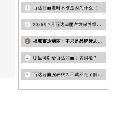
1
百达翡丽走时不准是因为什么（百达翡丽手表走时不准怎么解决）
2
2026年7月百达翡丽官方保养维修网络升级补充版（含网点搬迁与增设）文本
3
揭秘百达翡丽：不只是品牌标志的背后
4
哪里可以给百达翡丽手表消磁？
5
百达翡丽腕表很久不戴不走了解决方法集锦