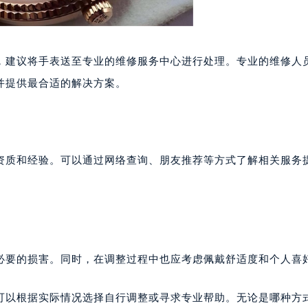
楼1224室（需提前预约）
大厦B座12楼03室（需提前预约）
心写字楼A座7楼709室（需提前预约）
2层04室（需提前预约）
，建议将手表送至专业的维修服务中心进行处理。专业的维修人
心A座907室（需提前预约）
并提供最合适的解决方案。
A座(旺进大厦)18层09室（需提前预约）
国际金融中心14楼14D（需提前预约）
广场写字楼10层06室（需提前预约）
心写字楼B座13层07室（需提前预约）
资质和经验。可以通过网络查询、朋友推荐等方式了解相关服务
安国际中心E座6楼10室（需提前预约）
B座17层1707室（需提前预约）
写字楼A座10层1002室（需提前预约）
心东1幢20楼2002室（需提前预约）
街70号华润万象城写字楼（鄂尔多斯大厦）23层2326室（需
必要的损害。同时，在调整过程中也应考虑佩戴舒适度和个人喜
州中心写字楼21层2102室（需提前预约）
国际金融中心写字楼20层01室（需提前预约）
可以根据实际情况选择自行调整或寻求专业帮助。无论是哪种方