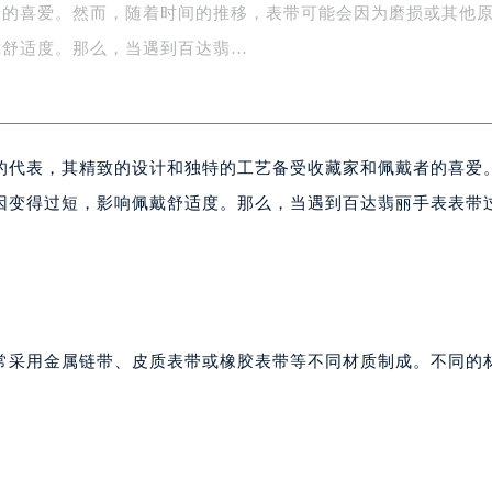
字楼1号楼16层1604室（需提前预约）
者的喜爱。然而，随着时间的推移，表带可能会因为磨损或其他
务中心东塔写字楼（华润万象城）17层1706室（需提前预约）
戴舒适度。那么，当遇到百达翡…
场办公楼20层2009室（需提前预约）
写字楼A座5层503-5室（需提前预约）
广场写字楼4号楼22层2209室（需提前预约）
际中心写字楼8层805室（需提前预约）
的代表，其精致的设计和独特的工艺备受收藏家和佩戴者的喜爱
易中心写字楼A座13层1304室（需提前预约）
因变得过短，影响佩戴舒适度。那么，当遇到百达翡丽手表表带
绿地双子塔（中央广场）A1座办公楼14层07室（需提前预约）
心写字楼（万象城）15层1508室（需提前预约）
际中心写字楼A塔7层704室（需提前预约）
世界贸易中心大厦南塔写字楼15层07室（需提前预约）
厦写字楼17层1701室（需提前预约）
常采用金属链带、皮质表带或橡胶表带等不同材质制成。不同的
厦写字楼1座30层05室（需提前预约）
字楼B座11层1104室（需提前预约）
写字楼15层03室（需提前预约）
心写字楼24层2406B室（需提前预约）