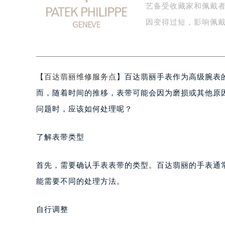
盐城市盐都区世纪大道5号盐城金融城写
艺备受收藏家和佩戴
泰州市海陵区永定东路399号置地商
因变得过短，影响佩
宁波市江北区大闸南路500号来福士广
杭州市上城区钱江路1366号华润大厦
金华市金东区东市南街777号金华万达
绍兴市越城区胜利东路379号世茂天
【
百达翡丽维修服务点
】百达翡丽手表作为高级腕表
嘉兴市南湖区广益路705号嘉兴世界贸
而，随着时间的推移，表带可能会因为磨损或其他原
南昌市红谷滩新区红谷中大道998号
问题时，应该如何处理呢？
济南市历下区经十路11111号华润中
广州市天河区天河路230号万菱汇国
了解表带类型
广州市越秀区环市东路371-375号
深圳市罗湖区深南东路5001号华润大
首先，需要确认手表表带的类型。百达翡丽的手表通
惠州市惠城区江北文昌一路7号华贸大
能需要不同的处理方法。
厦门市思明区湖滨东路95号华润大厦写
福州市鼓楼区五四路128-1号恒力城
自行调整
成都市锦江区人民东路6号SAC东原中