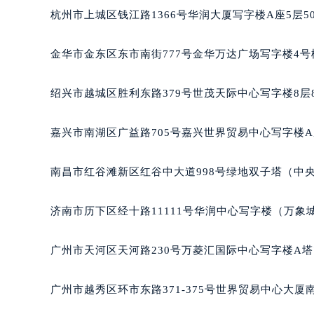
黑龙江省鹤岗市向阳区红军路百达翡
杭州市上城区钱江路1366号华润大厦写字楼A座5层5
黑龙江省黑河市爱辉区中央街百达翡
黑龙江省鸡西市鸡冠区红军路百达翡
金华市金东区东市南街777号金华万达广场写字楼4号楼
黑龙江省佳木斯市向阳区长安路百达
黑龙江省牡丹江市东安区太平路百达
绍兴市越城区胜利东路379号世茂天际中心写字楼8层
黑龙江省七台河市桃山区大同街百达
黑龙江省齐齐哈尔市龙沙区龙华路百
嘉兴市南湖区广益路705号嘉兴世界贸易中心写字楼A座
黑龙江省双鸭山市尖山区新兴大街百
黑龙江省绥化市北林区新华街与康庄
南昌市红谷滩新区红谷中大道998号绿地双子塔（中央
黑龙江省伊春市伊美区通河路百达翡
吉林省白城市洮北区明仁南街百达翡
济南市历下区经十路11111号华润中心写字楼（万象城
吉林省白山市浑江区浑江大街百达翡
吉林省吉林市船营区河南街百达翡丽
广州市天河区天河路230号万菱汇国际中心写字楼A塔
吉林省辽源市龙山区人民大街百达翡
吉林省梅河口市新华街道梅河大街百
广州市越秀区环市东路371-375号世界贸易中心大厦
吉林省四平市铁东区紫气大路与南九