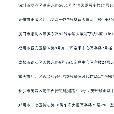
吉林省松原市宁江区五环大街百达翡
深圳市罗湖区深南东路5001号华润大厦写字楼17层1
吉林省通化市东昌区环通乡江南大街
吉林省延边市延吉市解放路百达翡丽
惠州市惠城区江北文昌一路7号华贸大厦写字楼1座30
辽宁省鞍山市铁东区站前街百达翡丽
辽宁省本溪市平山区胜利路百达翡丽
厦门市思明区湖滨东路95号华润大厦写字楼B座11层1
辽宁省朝阳市双塔区新华路百达翡丽
辽宁省丹东市振兴区七经街百达翡丽
福州市晋安区横屿路9号东二环泰禾中心写字楼2号楼5
辽宁省抚顺市新抚区东一路百达翡丽
辽宁省阜新市海州区解放大街百达翡
成都市锦江区人民东路6号SAC东原中心写字楼24层2
辽宁省葫芦岛市连山区中央路百达翡
辽宁省锦州市古塔区中央大街百达翡
重庆市江北区观音桥步行街2号融恒时代广场写字楼9层
辽宁省辽阳市白塔区新运大街百达翡
辽宁省盘锦市兴隆台区石油大街百达
长沙市芙蓉区定王台街道建湘路393号世茂环球金融中
辽宁省铁岭市银州区南马路百达翡丽
辽宁省营口市站前区市府路与渤海大
郑州市二七区铭功路10号华润大厦写字楼29层2905
辽宁省沈阳市沈河区中街路137号亨