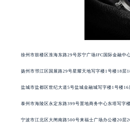
合肥市蜀山区潜山路111号万象城华润
泉州市丰泽区宝洲路729号浦西万达中
青岛市南区山东路6号华润大厦B座2
烟台市芝罘区胜利路139号万达金融中
长春市朝阳区西安大路727号中银大厦
贵阳市南明区都司高架桥路33号亨特
昆明市盘龙区北京路928号同德昆明
徐州市鼓楼区淮海东路29号苏宁广场IFC国际金融中心
石家庄市长安区中山东路39号勒泰中
西安市碑林区南关正街88号华侨城长
扬州市邗江区国展路29号星耀天地写字楼1号楼18层1
海口市龙华区金贸东路5号海口华润大厦
唐山市路南区新华东道100号万达广场
盐城市盐都区世纪大道5号盐城金融城写字楼1号楼16
台州市椒江区东海大道1800号腾达中
内蒙古自治区呼和浩特市玉泉区大学西
泰州市海陵区永定东路399号置地商务中心东塔写字楼
甘肃省兰州市七里河区西津西路16号兰
重庆市解放碑渝中区民权路28号英利
宁波市江北区大闸南路500号来福士广场办公楼20层2
黑龙江省大庆市萨尔图区会战大街百