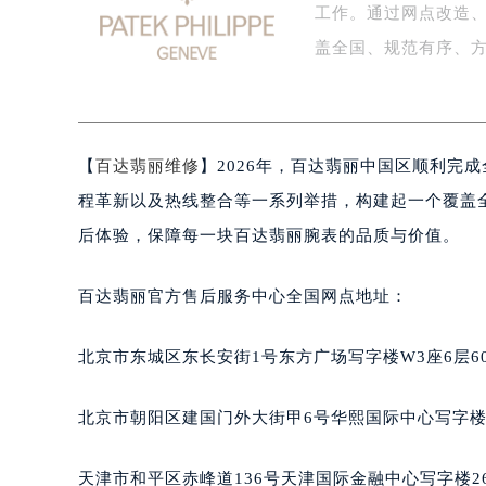
工作。通过网点改造
泰州市海陵区永定东路399号置地商
宁波市江北区大闸南路500号来福士广
盖全国、规范有序、
杭州市上城区钱江路1366号华润大厦
金华市金东区东市南街777号金华万达
绍兴市越城区胜利东路379号世茂天
【
百达翡丽维修
】2026年，百达翡丽中国区顺利完
嘉兴市南湖区广益路705号嘉兴世界贸
南昌市红谷滩新区红谷中大道998号
程革新以及热线整合等一系列举措，构建起一个覆盖
济南市历下区经十路11111号华润中
后体验，保障每一块百达翡丽腕表的品质与价值。
广州市天河区天河路230号万菱汇国
广州市越秀区环市东路371-375号
百达翡丽官方售后服务中心全国网点地址：
深圳市罗湖区深南东路5001号华润大
惠州市惠城区江北文昌一路7号华贸大
北京市东城区东长安街1号东方广场写字楼W3座6层6
厦门市思明区湖滨东路95号华润大厦写
福州市鼓楼区五四路128-1号恒力城
北京市朝阳区建国门外大街甲6号华熙国际中心写字楼D
成都市锦江区人民东路6号SAC东原中
重庆市江北区观音桥步行街2号融恒时
天津市和平区赤峰道136号天津国际金融中心写字楼26