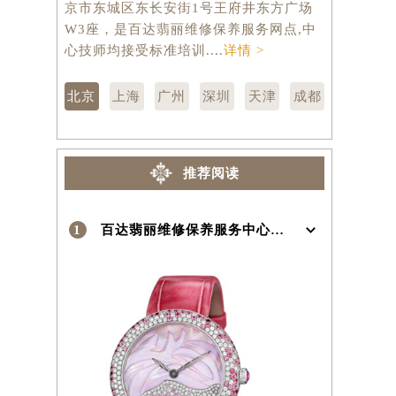
京市东城区东长安街1号王府井东方广场
汇区虹桥路
）
W3座，是百达翡丽维修保养服务网点,中
维修保养服
心技师均接受标准培训....
详情 >
训....
详情 
北京
上海
广州
深圳
天津
成都
推荐阅读
1
百达翡丽维修保养服务中心介绍 | Patek Philippe