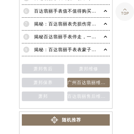

6
百达翡丽手表值不值得购买（名表投资与收藏指南）
7
揭秘：百达翡丽表壳损伤背后的故事
8
揭秘百达翡丽手表停走，一文教你轻松恢复活力！
9
揭秘：百达翡丽手表表蒙子破损修复指南，让爱表重焕光彩！
萧邦售后
萧邦维修
萧邦保养
广州百达翡丽维修保养售后中心
萧邦
百达翡丽售后维修保养费用价目表
随机推荐