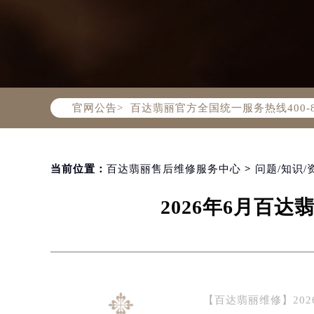
2026年8月百达翡丽中国区售后服
2026年8月百达翡丽全国官方售后客户服
百达翡丽官方全国统一服务热线400-
官网公告>
2026年8月百达翡丽售后服务中心最
北京市朝阳区建国门外大街甲6号华熙
北京市东城区东长安街1号东方广场写
天津市和平区赤峰道136号天津国际金
当前位置：
百达翡丽售后维修服务中心
>
问题/知识/
上海市徐汇区虹桥路3号港汇中心写字楼
2026年6月百
上海市黄浦区南京东路299号宏伊国
南京市秦淮区中山南路1号（新街口）
常州市新北区龙锦路1590号现代传媒
徐州市鼓楼区淮海东路29号苏宁广场I
扬州市邗江区国展路29号星耀天地写字
【百达翡丽维修】20
盐城市盐都区世纪大道5号盐城金融城写