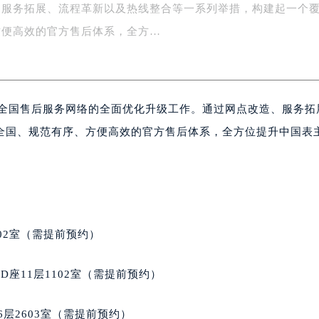
、服务拓展、流程革新以及热线整合等一系列举措，构建起一个
务中心东塔写字楼（华润万象城）17层1706室（需提前预约）
场办公楼20层2009室（需提前预约）
方便高效的官方售后体系，全方…
写字楼A座5层503-5室（需提前预约）
广场写字楼4号楼22层2209室（需提前预约）
际中心写字楼8层805室（需提前预约）
成全国售后服务网络的全面优化升级工作。通过网点改造、服务拓
易中心写字楼A座13层1304室（需提前预约）
绿地双子塔（中央广场）A1座办公楼14层07室（需提前预约）
全国、规范有序、方便高效的官方售后体系，全方位提升中国表
心写字楼（万象城）15层1508室（需提前预约）
际中心写字楼A塔7层704室（需提前预约）
世界贸易中心大厦南塔写字楼15层07室（需提前预约）
厦写字楼17层1701室（需提前预约）
厦写字楼1座30层05室（需提前预约）
02室（需提前预约）
字楼B座11层1104室（需提前预约）
写字楼15层03室（需提前预约）
座11层1102室（需提前预约）
心写字楼24层2406B室（需提前预约）
代广场写字楼9层902室（需提前预约）
层2603室（需提前预约）