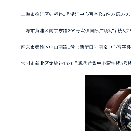
长沙市芙蓉区定王台街道建湘路393
郑州市二七区铭功路10号华润大厦写字
上海市徐汇区虹桥路3号港汇中心写字楼2座37层370
太原市迎泽区解放路15号亨得利名
沈阳市沈河区中街路137号亨得利名
上海市黄浦区南京东路299号宏伊国际广场写字楼8层
沈阳市沈河区中街路83号亨得利名
乌鲁木齐市天山区红山路26号时代广场
南京市秦淮区中山南路1号（新街口）南京中心写字楼2
温州市鹿城区锦绣路1067号置信广场
哈尔滨市道里区友谊西路600号富力中
常州市新北区龙锦路1590号现代传媒中心写字楼5号楼
大连市中山区人民路15号国际金融大
佛山市禅城区季华五路57号万科金融中
东莞市东城街道鸿福东路1号民盈国贸
无锡市梁溪区人民中路139号恒隆广场
南通市崇川区工农路57号圆融广场写字
苏州市苏州工业园区星港街199号苏州
武汉市江汉区解放大道686号世界贸易
南宁市青秀区金湖路59号地王大厦12