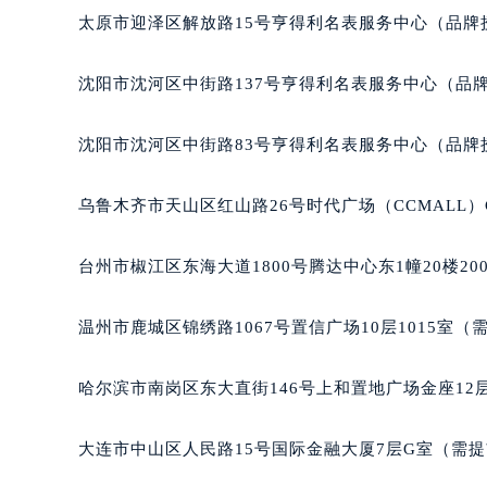
辽宁省沈阳市沈河区中街路83号亨
太原市迎泽区解放路15号亨得利名表服务中心（品牌
北京市朝阳区建国门外大街甲6号华熙
北京市东城区东长安街1号王府井东方
沈阳市沈河区中街路137号亨得利名表服务中心（品
河北省保定市竞秀区朝阳北大街北国
内蒙古自治区阿拉善盟市左旗土尔扈
沈阳市沈河区中街路83号亨得利名表服务中心（品牌
内蒙古自治区巴彦淖尔市临河区新华
内蒙古自治区包头市青山区幸福路甲
乌鲁木齐市天山区红山路26号时代广场（CCMALL）C
内蒙古自治区赤峰市红山区哈达街百
内蒙古自治区鄂尔多斯市东胜区伊金
台州市椒江区东海大道1800号腾达中心东1幢20楼20
内蒙古自治区呼伦贝尔市海拉尔区中
内蒙古自治区通辽市科尔沁区明仁大
温州市鹿城区锦绣路1067号置信广场10层1015室（
内蒙古自治区乌海市海勃湾区人民南
内蒙古自治区乌兰察布市集宁区恩和
哈尔滨市南岗区东大直街146号上和置地广场金座12层
内蒙古自治区锡林郭勒盟市锡林浩特
内蒙古自治区兴安盟市乌兰浩特市兴
大连市中山区人民路15号国际金融大厦7层G室（需
山西省大同市平城区迎宾街百达翡丽