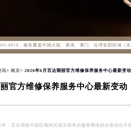
务网络优化升级公告
务热线：400-805-0910
805-0910，服务覆盖中国大陆、香港、澳门、台湾全部区域（非大
新网点地址：
国际中心写字楼D座11层1102室（北京总部）（需提前预约）
字楼W3座6层602室（需提前预约）
融中心写字楼26层2603室（需提前预约）
资讯
>
南京
> 2026年6月百达翡丽官方维修保养服务中心最新变
2座37层3705室（需提前预约）
达翡丽官方维修保养服务中心最新变
际广场写字楼8层806室（需提前预约）
南京中心写字楼22层C1-1室（需提前预约）
中心写字楼5号楼10层1008室（需提前预约）
FC国际金融中心写字楼35层3508室（需提前预约）
楼1号楼18层1803室（需提前预约）
26年，百达翡丽中国区顺利完成全国售后服务网络的全面优化升
字楼1号楼16层1604室（需提前预约）