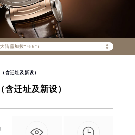
陆需加拨“+86”）
▲
▼
动（含迁址及新设）
动（含迁址及新设）

级